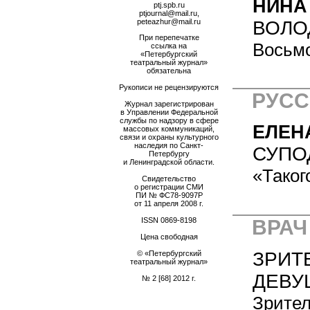
НИНА
ptj.spb.ru
ptjournal@mail.ru,
ВОЛО
peteazhur@mail.ru
При перепечатке
Восьм
ссылка на
«Петербургский
театральный журнал»
обязательна
Рукописи не рецензируются
РУСС
Журнал зарегистрирован
в Управлении Федеральной
службы по надзору в сфере
ЕЛЕН
массовых коммуникаций,
связи и охраны культурного
наследия по Санкт-
СУПО
Петербургу
и Ленинградской области.
«Таког
Свидетельство
о регистрации СМИ
ПИ № ФС78-9097Р
от 11 апреля 2008 г.
ISSN
0869-8198
ВРАЧ
Цена свободная
ЗРИТ
© «Петербургский
театральный журнал»
ДЕВУ
№ 2 [68] 2012 г.
Зрител