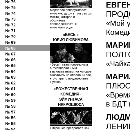
№ 76
ЕВГЕ
№ 75
Марчелли обнаруживает
ПРОД
№ 74
мужскую душу в том самом
месте, которое и
№ 73
обозначает
«Мой у
принадлежность к
№ 72
мужскому роду.
Комед
№ 71
«БЕСЫ»
№ 70
ЮРИЯ ЛЮБИМОВА
№ 69
МАРИ
№ 68
ПОЛТ
№ 67
№ 66
«Чайка
«Бесы» стали серьезным
№ 65
антилиберальным
№ 64
высказыванием, на которое
МАРИ
оказались не способны все,
№ 63
кто открыто поддерживал
Путина.
№ 62
ПЛЮС
№ 61
«БОЖЕСТВЕННАЯ
«Время
КОМЕДИЯ»
№ 60
ЭЙМУНТАСА
№ 59
в БДТ 
НЯКРОШЮСА
№ 58
№ 57
ЛЮДМ
№ 56
№ 55
ЛЕНИ
Някрошюс предлагает, как
№ 54