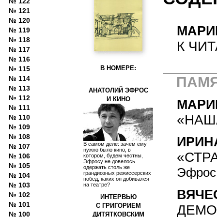
№ 122
№ 121
№ 120
МАРИ
№ 119
№ 118
К ЧИ
№ 117
№ 116
В НОМЕРЕ:
№ 115
ПАМ
№ 114
№ 113
АНАТОЛИЙ ЭФРОС
№ 112
И КИНО
МАРИ
№ 111
«НАШ
№ 110
№ 109
№ 108
ИРИН
В самом деле: зачем ему
№ 107
нужно было кино, в
«СТР
№ 106
котором, будем честны,
Эфросу не довелось
№ 105
одержать столь же
Эфрос 
грандиозных режиссерских
№ 104
побед, каких он добивался
№ 103
на театре?
ВЯЧЕ
№ 102
ИНТЕРВЬЮ
№ 101
С ГРИГОРИЕМ
ДЕМО
№ 100
ДИТЯТКОВСКИМ