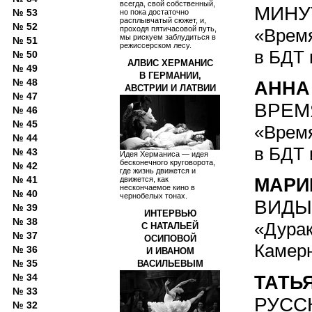
всегда, свой собственный,
МИНУ
№ 53
но пока достаточно
расплывчатый сюжет, и,
№ 52
проходя пятичасовой путь,
«Время
мы рискуем заблудиться в
№ 51
режиссерском лесу.
в БДТ 
№ 50
АЛВИС ХЕРМАНИС
№ 49
В ГЕРМАНИИ,
№ 48
АННА
АВСТРИИ И ЛАТВИИ
№ 47
ВРЕМ
№ 46
№ 45
«Время
№ 44
в БДТ 
№ 43
Идея Херманиса — идея
бесконечного круговорота,
№ 42
где жизнь движется и
№ 41
движется, как
МАРИ
нескончаемое кино в
№ 40
чернобелых тонах.
ВИДЫ
№ 39
ИНТЕРВЬЮ
№ 38
«Дурак
С НАТАЛЬЕЙ
№ 37
ОСИПОВОЙ
Камерн
№ 36
И ИВАНОМ
№ 35
ВАСИЛЬЕВЫМ
№ 34
ТАТЬ
№ 33
РУСС
№ 32