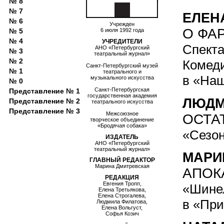
№ 8
№ 7
ЕЛЕН
№ 6
Учрежден
О ФА
№ 5
6 июля 1992 года
№ 4
УЧРЕДИТЕЛИ
Спекта
АНО «Петербургский
№ 3
театральный журнал»
№ 2
Комеди
Санкт-Петербургский музей
№ 1
театрального и
в «Наш
музыкального искусства
№ 0
Санкт-Петербургская
Представление № 1
государственная академия
ЛЮДМ
Представление № 2
театрального искусства
Представление № 3
Межсоюзное
ОСТА
творческое объединение
«Бродячая собака»
«Сезон
ИЗДАТЕЛЬ
АНО «Петербургский
театральный журнал»
МАРИ
ГЛАВНЫЙ РЕДАКТОР
Марина Дмитревская
АПОК
РЕДАКЦИЯ
Евгения Тропп,
«Шинел
Елена Третьякова,
Елена Строгалева,
в «Пр
Людмила Филатова,
Елена Вольгуст,
Софья Козич