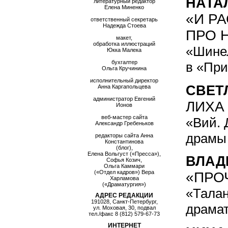
НАТА
литературный редактор
Елена Миненко
«И Р
ответственный секретарь
Надежда Стоева
ПРО 
макет,
обработка иллюстраций
«Шинел
Юкка Малека
бухгалтер
в «Пр
Ольга Кручинина
исполнительный директор
СВЕТ
Анна Каргапольцева
администратор Евгений
ЛИХА
Ионов
веб-мастер сайта
«Вий. 
Александр Гребеньков
драмы 
редакторы сайта Анна
Константинова
(блог),
Елена Вольгуст («Пресса»),
ВЛАД
Софья Козич,
Ольга Каммари
(«Отдел кадров») Вера
«ПРО
Харламова
(«Драматургия»)
«Талан
АДРЕС РЕДАКЦИИ
191028, Санкт-Петербург,
драмат
ул. Моховая, 30, подвал
тел./факс
8 (812) 579-67-73
ИНТЕРНЕТ