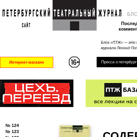
БЛ
После
коммен
Блог «ПТЖ» — это 
журнала Леонид Поп
Пресса о петербург
Интернет-магазин
№ 124
№ 123
СОДЕ