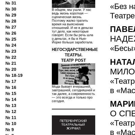
№ 31
«Без н
№ 30
В общем, мы ушли. У нас
Театре
ведь жизнь короткая —
№ 29
сценическая жизнь.
Поэтому жалко тратить
№ 28
время на выяснение
№ 27
ПАВЕ
отношений. И не в деньгах
тут дело, как некоторые
№ 26
говорят. Если бы речь шла
НАДЕ
о деньгах, я бы в Нью-
№ 25
Йорке больше заработала.
№ 24
«Бесы»
НЕГОСУДАРСТВЕННЫЕ
№ 23
ТЕАТРЫ.
№ 22
НАТА
ТЕАТР POST
№ 21
МИЛО
№ 20
№ 18-19
«Театр
№ 17
Мода бывает вчерашней,
№ 16
в «Мас
завтрашней, сегодняшней и
№ 15
так далее, а современность
— это всегда и только про
№ 14
сегодня.
МАРИ
№ 13
О СП
№ 12
№ 11
«Театр
№ 10
№ 9
в «Мас