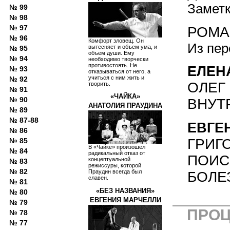
Замет
№ 99
№ 98
№ 97
РОМА
№ 96
Комфорт зловещ. Он
Из пер
вытесняет и объем ума, и
№ 95
объем души. Ему
№ 94
необходимо творчески
противостоять. Не
ЕЛЕН
№ 93
отказываться от него, а
учиться с ним жить и
№ 92
ОЛЕГ
творить.
№ 91
«ЧАЙКА»
№ 90
ВНУТ
АНАТОЛИЯ ПРАУДИНА
№ 89
№ 87-88
ЕВГЕ
№ 86
ГРИГ
№ 85
В «Чайке» произошел
№ 84
радикальный отказ от
ПОИС
концептуальной
№ 83
режиссуры, которой
№ 82
Праудин всегда был
БОЛЕ
славен.
№ 81
«БЕЗ НАЗВАНИЯ»
№ 80
ЕВГЕНИЯ МАРЧЕЛЛИ
№ 79
ПРО
№ 78
№ 77