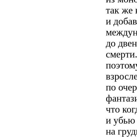
так же 
и добав
междун
до две
смерти
поэтом
взросле
по очер
фантази
что ког
и убью 
на гру