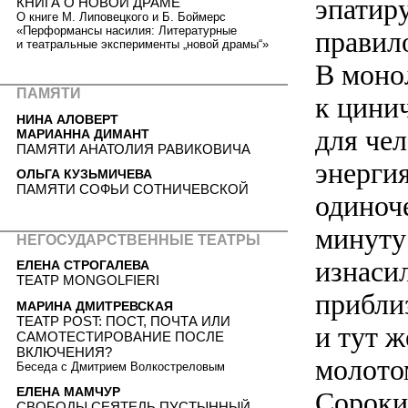
эпатир
КНИГА О НОВОЙ ДРАМЕ
О книге М. Липовецкого и Б. Боймерс
«Перформансы насилия: Литературные
правил
и театральные эксперименты „новой драмы“»
В моно
ПАМЯТИ
к цини
НИНА АЛОВЕРТ
для чел
МАРИАННА ДИМАНТ
ПАМЯТИ АНАТОЛИЯ РАВИКОВИЧА
энергия
ОЛЬГА КУЗЬМИЧЕВА
ПАМЯТИ СОФЬИ СОТНИЧЕВСКОЙ
одиноче
минуту
НЕГОСУДАРСТВЕННЫЕ ТЕАТРЫ
изнаси
ЕЛЕНА СТРОГАЛЕВА
ТЕАТР MONGOLFIERI
приблиз
МАРИНА ДМИТРЕВСКАЯ
ТЕАТР POST: ПОСТ, ПОЧТА ИЛИ
и тут 
САМОТЕСТИРОВАНИЕ ПОСЛЕ
ВКЛЮЧЕНИЯ?
молото
Беседа с Дмитрием Волкостреловым
ЕЛЕНА МАМЧУР
Сороки
СВОБОДЫ СЕЯТЕЛЬ ПУСТЫННЫЙ