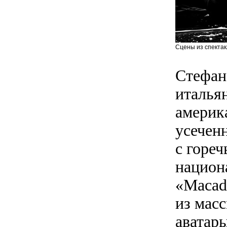
Сцены из спектакля
Стефан
италья
америк
усечен
с горе
национ
«Macada
из мас
аватар