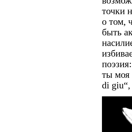
возможн
точки н
о том, 
быть а
насили
избива
поэзия:
ты моя
di giu“