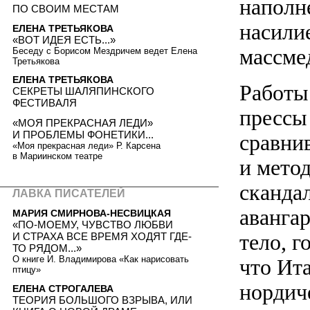
наполн
ПО СВОИМ МЕСТАМ
насили
ЕЛЕНА ТРЕТЬЯКОВА
«ВОТ ИДЕЯ ЕСТЬ...»
массме
Беседу с Борисом Мездричем ведет Елена
Третьякова
ЕЛЕНА ТРЕТЬЯКОВА
Работы
СЕКРЕТЫ ШАЛЯПИНСКОГО
ФЕСТИВАЛЯ
прессы 
«МОЯ ПРЕКРАСНАЯ ЛЕДИ»
И ПРОБЛЕМЫ ФОНЕТИКИ...
сравни
«Моя прекрасная леди» Р. Карсена
в Мариинском театре
и мето
сканда
ЛАВКА ПИСАТЕЛЕЙ
аванга
МАРИЯ СМИРНОВА-НЕСВИЦКАЯ
«ПО-МОЕМУ, ЧУВСТВО ЛЮБВИ
тело, г
И СТРАХА ВСЕ ВРЕМЯ ХОДЯТ ГДЕ-
ТО РЯДОМ...»
О книге И. Владимирова «Как нарисовать
что Ит
птицу»
нордиче
ЕЛЕНА СТРОГАЛЕВА
ТЕОРИЯ БОЛЬШОГО ВЗРЫВА, ИЛИ