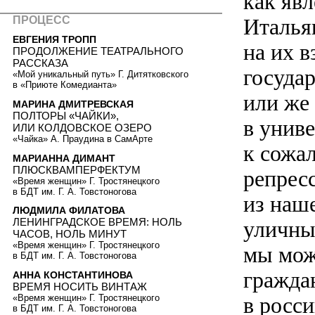
как яв
ПРОЦЕСС
Италья
ЕВГЕНИЯ ТРОПП
на их в
ПРОДОЛЖЕНИЕ ТЕАТРАЛЬНОГО
РАССКАЗА
госуда
«Мой уникальный путь» Г. Дитятковского
в «Приюте Комедианта»
или же
МАРИНА ДМИТРЕВСКАЯ
ПОЛТОРЫ «ЧАЙКИ»,
в униве
ИЛИ КОЛДОВСКОЕ ОЗЕРО
«Чайка» А. Праудина в СамАрте
к сожа
МАРИАННА ДИМАНТ
ПЛЮСКВАМПЕРФЕКТУМ
репрес
«Время женщин» Г. Тростянецкого
в БДТ им. Г. А. Товстоногова
из наш
ЛЮДМИЛА ФИЛАТОВА
ЛЕНИНГРАДСКОЕ ВРЕМЯ: НОЛЬ
уличны
ЧАСОВ, НОЛЬ МИНУТ
«Время женщин» Г. Тростянецкого
мы мож
в БДТ им. Г. А. Товстоногова
гражда
АННА КОНСТАНТИНОВА
ВРЕМЯ НОСИТЬ ВИНТАЖ
«Время женщин» Г. Тростянецкого
в росс
в БДТ им. Г. А. Товстоногова