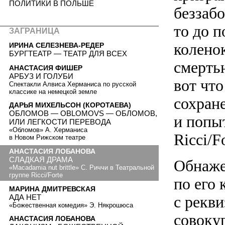
ПОЛИТИКИ В ПОЛЬШЕ
беззабо
то до 
ЗАГРАНИЦА
колено
ИРИНА СЕЛЕЗНЕВА-РЕДЕР
БУРГТЕАТР — ТЕАТР ДЛЯ ВСЕХ
смерть
АНАСТАСИЯ ФИШЕР
АРБУЗ И ГОЛУБИ
вот что
Спектакли Алвиса Херманиса по русской
классике на немецкой земле
сохран
ДАРЬЯ МИХЕЛЬСОН (КОРОТАЕВА)
ОБЛОМОВ — OBLOMOVS — ОБЛОМОВ,
и попы
ИЛИ ЛЕГКОСТИ ПЕРЕВОДА
«Обломов» А. Херманиса
Ricci/Fo
в Новом Рижском театре
АНАСТАСИЯ ЛОБАНОВА
СЛАДКАЯ ДРАМА
Обнаже
«Macadamia nut brittle» С. Риччи в Театральной
группе Ricci/Forte
по его
МАРИНА ДМИТРЕВСКАЯ
АДА НЕТ
с рекв
«Божественная комедия» Э. Някрошюса
совоку
АНАСТАСИЯ ЛОБАНОВА