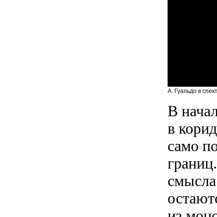
А. Гуальдо в спек
В начал
в кори
само по
границ.
смысла
остают
из моно