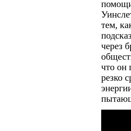
помощи
Уинслет
тем, ка
подска
через б
обществ
что он 
резко с
энергии
пытающ