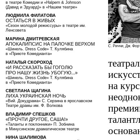
в театре Комедии и «Halpern & Johnson
(Давид и Эдуард)» в «Нашем театре»
ЛЮДМИЛА ФИЛАТОВА
ОСТАТЬСЯ В ЖИВЫХ
«Сезон молодой режиссуры» в театре им.
Ленсовета
МАРИНА ДМИТРЕВСКАЯ
АПОКАЛИПСИС НА ПАЛОЧКЕ ВЕРХОМ
С. Риччи, Дж. Форт
«Шинель. Dress Code» Т. Кулябина
в «Приюте Комедианта»
театрал
НАТАЛЬЯ СКОРОХОД
«И РАССКАЗАТЬ БЫ ГОГОЛЮ
искусс
ПРО НАШУ ЖИЗНЬ УБОГУЮ...»
«Шинель. Dress Code» Т. Кулябина
в «Приюте Комедианта»
на кур
СВЕТЛАНА ЩАГИНА
неодно
ЛИХА УКРАИНСКАЯ НОЧЬ
«Вий. Докудрама» С. Серзина в ярославском
премия
Театре драмы им. Ф. Волкова
ВЛАДИМИР СПЕШКОВ
талантл
«ПРОЧТИ ДРУГОЕ, САША!»
«Таланты и поклонники» П. Зобнина
основа
в Минусинском драматическом театре
НИНА ШАЛИМОВА