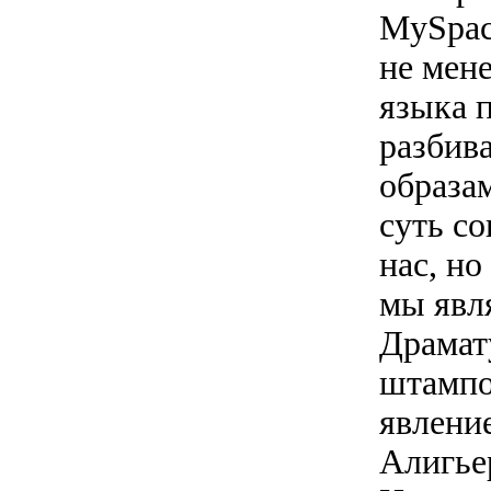
MySpac
не мен
языка 
разбив
образам
суть с
нас, но
мы явл
Драмат
штампо
явление
Алигье