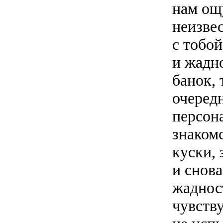
нам ощу
неизве
с тобой
и жадн
банок,
очередн
персон
знаком
куски, 
и снов
жаднос
чувству