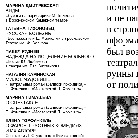
политич
МАРИНА ДМИТРЕВСКАЯ
ВИДЫ
и не на
«Дураки на периферии» М. Бычкова
в Воронежском Камерном театре
в стран
ТАТЬЯНА ТИХОНОВЕЦ
РУССКАЯ БОЛЕЗНЬ
оформл
«Без названия» Е. Марчелли в ярославском
Театре им. Ф. Волкова
был во
ПАВЕЛ РУДНЕВ
НАДЕЖДА НА ИСЦЕЛЕНИЕ БОЛЬНОГО
театра
«Бесы» Ю. Любимова
в театре им. Евг. Вахтангова
руины 
НАТАЛИЯ КАМИНСКАЯ
МИЛОЕ ЧУДОВИЩЕ
от поли
«Театральный роман (Записки покойника)»
П. Фоменко в «Мастерской П. Фоменко»
МАРИНА ТИМАШЕВА
О СПЕКТАКЛЕ
«Театральный роман (Записки покойника)»
П. Фоменко в «Мастерской П. Фоменко»
ЕЛЕНА ГОРФУНКЕЛЬ
О ФАРСЕ, ГРУСТНЫХ КОМЕДИЯХ
И ИХ АВТОРЕ
Спектакли Л. Стукалова «Шум за сценой»