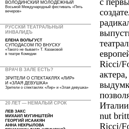
с первы
ВОЛОДИНСКИЙ МОЛОДЕЖНЫЙ
Восьмой Международный фестиваль «Пять
создат
вечеров»
радикал
РУССКIЙ ТЕАТРАЛЬНЫЙ
выпусти
ИНВАЛИДЪ
ЕЛЕНА ВОЛЬГУСТ
театра
СУПОДАСОМ ПО ВНУСКУ
«Такого не бывает» Т. Казаковой
европей
в театре Комедии
Ricci/F
ВРАЧ В ЗАЛЕ ЕСТЬ?
актера
ЗРИТЕЛИ О СПЕКТАКЛЯХ «ЛИР»
выдумк
И «ЗЛАЯ ДЕВУШКА»
Зрители о спектаклях «Лир» и «Злая девушка»
позвол
Италии
20 ЛЕТ — НЕМАЛЫЙ СРОК
ЛЕВ ЗАКС
nut bri
МИХАИЛ МУГИНШТЕЙН
ГЕОРГИЙ ИСААКЯН
Ricci/F
АННА НЕКРЫЛОВА