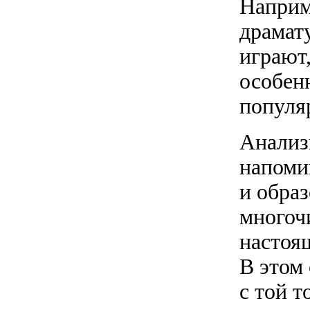
Наприм
драмату
играют
особен
популя
Анализи
напоми
и обра
многоч
настоя
В этом
с той т