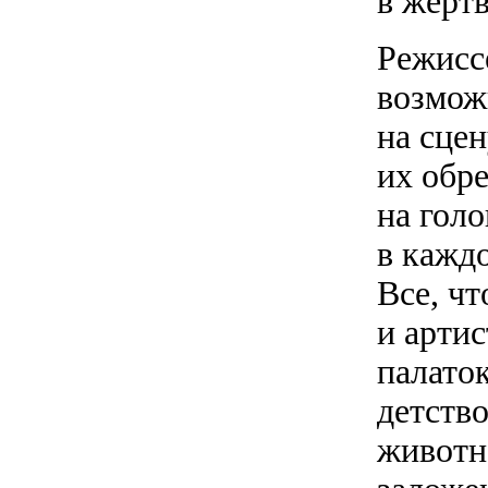
в жертв
Режисс
возмож
на сце
их обре
на гол
в каждо
Все, ч
и арти
палаток
детство
животн