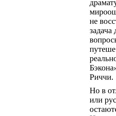
драмат
мироощ
не восс
задача
вопрос
путешес
реально
Бэкона
Риччи.
Но в от
или рус
остают