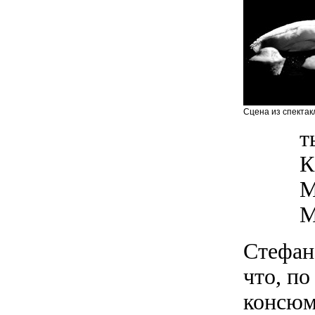
Сцена из спектакл
т
К
М
М
Стефан
что, по
консюм