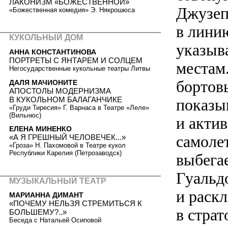
ЛАКОНИЗМ «БОЖЕСТВЕННОЙ»
Джузеп
«Божественная комедия» Э. Някрошюса
в линию
КУКОЛЬНЫЙ ДОМ
указыв
АННА КОНСТАНТИНОВА
ПОРТРЕТЫ С ЯНТАРЕМ И СОЛЦЕМ
местам.
Негосударственные кукольные театры Литвы
бортов
ДАЛЯ МАЧИОНИТЕ
АПОСТОЛЫ МОДЕРНИЗМА
В КУКОЛЬНОМ БАЛАГАНЧИКЕ
показыв
«Груди Тиресия» Г. Варнаса в Театре «Леле»
(Вильнюс)
и акти
ЕЛЕНА МИНЕНКО
самолет
«А Я ГРЕШНЫЙ ЧЕЛОВЕЧЕК...»
«Гроза» Н. Пахомовой в Театре кукол
Республики Карелия (Петрозаводск)
выбега
Гуальдо
МУЗЫКАЛЬНЫЙ ТЕАТР
и раск
МАРИАННА ДИМАНТ
«ПОЧЕМУ НЕЛЬЗЯ СТРЕМИТЬСЯ К
в страт
БОЛЬШЕМУ?..»
Беседа с Натальей Осиповой