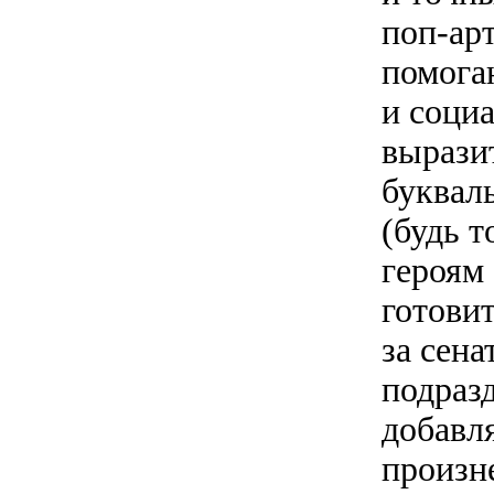
поп-арт
помога
и социа
вырази
буквал
(будь 
героям 
готови
за сена
подраз
добавл
произн