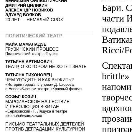
ВЕНИАМИН ФИЛЬШТИНСКИЙ
Бари. 
ДМИТРИЙ ЦИЛИКИН
АЛЕКСАНДР НОВИКОВ
ЭДУАРД БОЯКОВ
части И
20 ЛЕТ — НЕМАЛЫЙ СРОК
подавл
ПОЛИТИЧЕСКИЙ ТЕАТР
Ватикан
МАЙА МАМАЛАДЗЕ
Ricci/Fo
ГРУЗИНСКИЙ ПРОЦЕСС
Политический театр в Грузии
ТАТЬЯНА АРТИМОВИЧ
Спекта
ТЕАТР, О КОТОРОМ НЕ ХОТЯТ ЗНАТЬ
brittle
ТАТЬЯНА ТИХОНОВЕЦ
ЧЕМ УГОДИТЬ И КАК ВЫЖИТЬ?
напоми
«История города Глупова» Д. Егорова
в Новосибирском театре «Красный факел»
творчес
СОФЬЯ КОЗИЧ
МАРСИАНСКОЕ НАШЕСТВИЕ
вдохно
И РЕВОЛЮЦИЯ В КИТАЕ
«Сераковский» Г. Лящука в театре
прозаи
«komuna//warszawa»
ПИСЬМО ТЕАТРАЛЬНЫХ ДЕЯТЕЛЕЙ
призра
ПРОТИВ ДЕГРАДАЦИИ КУЛЬТУРНОЙ