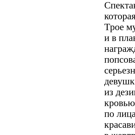
Спекта
котора
Трое м
и в пл
награж
попсова
серьезн
девушк
из дез
кровью
по лиц
красав