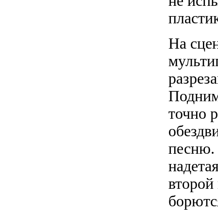
не исп
пласти
На сце
мульти
разрез
Подним
точно р
обездви
песню.
надета
второй
борютс