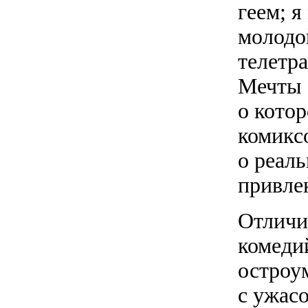
геем; я
молодой
телетра
Мечты 
о кото
комикс
о реаль
привле
Отличи
комеди
остроу
с ужас