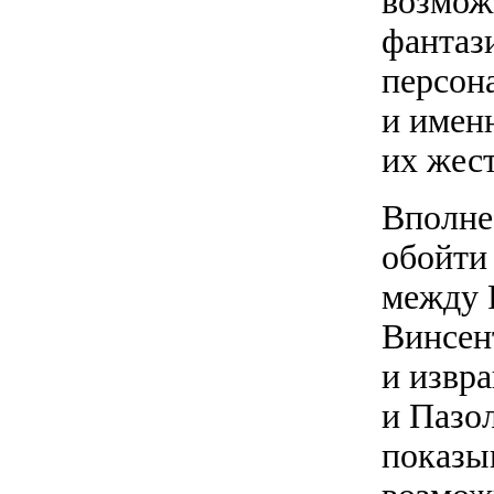
возмож
фантази
персона
и имен
их жест
Вполне 
обойти
между 
Винсен
и извр
и Пазол
показы