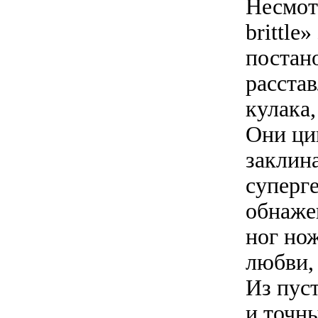
Несмот
brittle
постан
расста
кулака
Они ци
заклин
суперге
обнаже
ног но
любви,
Из пус
и точны