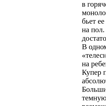
в горя
моноло
бьет ее
на пол.
достат
В одно
«телес
на реб
Купер 
абсолю
Больши
темную 