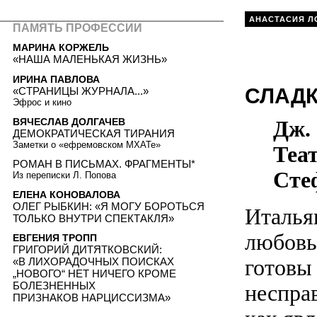
АНАСТАСИЯ Л
ПАМЯТЬ ПРОФЕССИИ
МАРИНА КОРЖЕЛЬ
«НАША МАЛЕНЬКАЯ ЖИЗНЬ»
ИРИНА ПАВЛОВА
СЛАДК
«СТРАНИЦЫ ЖУРНАЛА...»
Эфрос и кино
ВЯЧЕСЛАВ ДОЛГАЧЕВ
Дж. 
ДЕМОКРАТИЧЕСКАЯ ТИРАНИЯ
Заметки о «ефремовском МХАТе»
Теат
РОМАН В ПИСЬМАХ. ФРАГМЕНТЫ*
Сте
Из переписки Л. Попова
ЕЛЕНА КОНОВАЛОВА
ОЛЕГ РЫБКИН: «Я МОГУ БОРОТЬСЯ
Италья
ТОЛЬКО ВНУТРИ СПЕКТАКЛЯ»
любовь
ЕВГЕНИЯ ТРОПП
ГРИГОРИЙ ДИТЯТКОВСКИЙ:
готовы
«В ЛИХОРАДОЧНЫХ ПОИСКАХ
„НОВОГО“ НЕТ НИЧЕГО КРОМЕ
БОЛЕЗНЕННЫХ
неспра
ПРИЗНАКОВ НАРЦИССИЗМА»