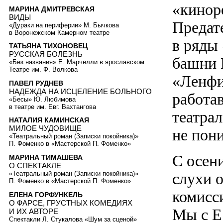
«кинор
МАРИНА ДМИТРЕВСКАЯ
ВИДЫ
Предат
«Дураки на периферии» М. Бычкова
в Воронежском Камерном театре
в ряды
ТАТЬЯНА ТИХОНОВЕЦ
РУССКАЯ БОЛЕЗНЬ
башни 
«Без названия» Е. Марчелли в ярославском
Театре им. Ф. Волкова
«Ленфи
ПАВЕЛ РУДНЕВ
НАДЕЖДА НА ИСЦЕЛЕНИЕ БОЛЬНОГО
работа
«Бесы» Ю. Любимова
в театре им. Евг. Вахтангова
театрал
НАТАЛИЯ КАМИНСКАЯ
МИЛОЕ ЧУДОВИЩЕ
не пон
«Театральный роман (Записки покойника)»
П. Фоменко в «Мастерской П. Фоменко»
С осен
МАРИНА ТИМАШЕВА
О СПЕКТАКЛЕ
слухи о
«Театральный роман (Записки покойника)»
П. Фоменко в «Мастерской П. Фоменко»
комисси
ЕЛЕНА ГОРФУНКЕЛЬ
О ФАРСЕ, ГРУСТНЫХ КОМЕДИЯХ
Мы с Е
И ИХ АВТОРЕ
Спектакли Л. Стукалова «Шум за сценой»