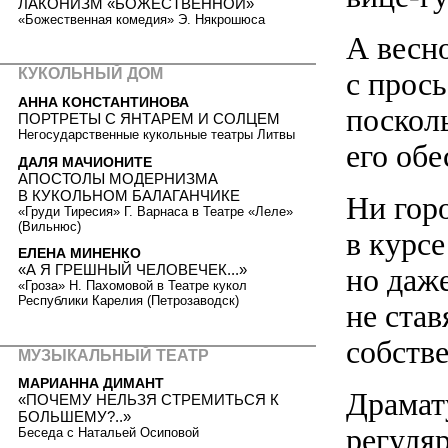
ЛАКОНИЗМ «БОЖЕСТВЕННОЙ»
«Божественная комедия» Э. Някрошюса
А весн
КУКОЛЬНЫЙ ДОМ
с прос
АННА КОНСТАНТИНОВА
поскол
ПОРТРЕТЫ С ЯНТАРЕМ И СОЛЦЕМ
Негосударственные кукольные театры Литвы
его обе
ДАЛЯ МАЧИОНИТЕ
АПОСТОЛЫ МОДЕРНИЗМА
В КУКОЛЬНОМ БАЛАГАНЧИКЕ
Ни горо
«Груди Тиресия» Г. Варнаса в Театре «Леле»
(Вильнюс)
в курсе
ЕЛЕНА МИНЕНКО
«А Я ГРЕШНЫЙ ЧЕЛОВЕЧЕК...»
но даже
«Гроза» Н. Пахомовой в Театре кукол
Республики Карелия (Петрозаводск)
не став
собстве
МУЗЫКАЛЬНЫЙ ТЕАТР
МАРИАННА ДИМАНТ
Драмату
«ПОЧЕМУ НЕЛЬЗЯ СТРЕМИТЬСЯ К
БОЛЬШЕМУ?..»
регуля
Беседа с Натальей Осиповой