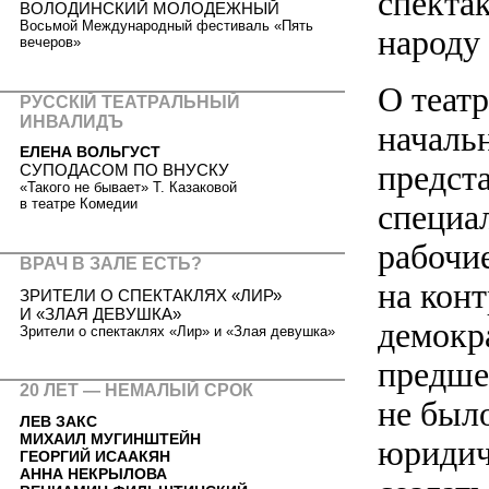
спектак
ВОЛОДИНСКИЙ МОЛОДЕЖНЫЙ
Восьмой Международный фестиваль «Пять
народу
вечеров»
О теат
РУССКIЙ ТЕАТРАЛЬНЫЙ
ИНВАЛИДЪ
началь
ЕЛЕНА ВОЛЬГУСТ
предст
СУПОДАСОМ ПО ВНУСКУ
«Такого не бывает» Т. Казаковой
в театре Комедии
специа
рабочи
ВРАЧ В ЗАЛЕ ЕСТЬ?
на кон
ЗРИТЕЛИ О СПЕКТАКЛЯХ «ЛИР»
И «ЗЛАЯ ДЕВУШКА»
демокр
Зрители о спектаклях «Лир» и «Злая девушка»
предше
20 ЛЕТ — НЕМАЛЫЙ СРОК
не был
ЛЕВ ЗАКС
МИХАИЛ МУГИНШТЕЙН
юридич
ГЕОРГИЙ ИСААКЯН
АННА НЕКРЫЛОВА