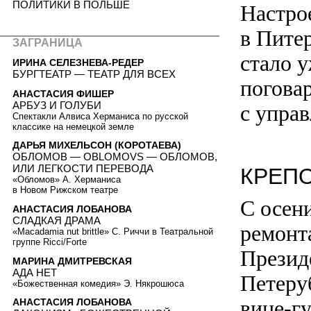
ПОЛИТИКИ В ПОЛЬШЕ
Настро
в Пите
ЗАГРАНИЦА
стало 
ИРИНА СЕЛЕЗНЕВА-РЕДЕР
БУРГТЕАТР — ТЕАТР ДЛЯ ВСЕХ
поговар
АНАСТАСИЯ ФИШЕР
АРБУЗ И ГОЛУБИ
с упра
Спектакли Алвиса Херманиса по русской
классике на немецкой земле
ДАРЬЯ МИХЕЛЬСОН (КОРОТАЕВА)
ОБЛОМОВ — OBLOMOVS — ОБЛОМОВ,
ИЛИ ЛЕГКОСТИ ПЕРЕВОДА
КРЕП
«Обломов» А. Херманиса
в Новом Рижском театре
С осен
АНАСТАСИЯ ЛОБАНОВА
СЛАДКАЯ ДРАМА
ремонт
«Macadamia nut brittle» С. Риччи в Театральной
группе Ricci/Forte
Презид
МАРИНА ДМИТРЕВСКАЯ
АДА НЕТ
Петеру
«Божественная комедия» Э. Някрошюса
вице-г
АНАСТАСИЯ ЛОБАНОВА