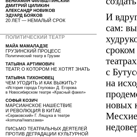
создать
ВЕНИАМИН ФИЛЬШТИНСКИЙ
ДМИТРИЙ ЦИЛИКИН
АЛЕКСАНДР НОВИКОВ
И вдру
ЭДУАРД БОЯКОВ
20 ЛЕТ — НЕМАЛЫЙ СРОК
сам: в
худрук
ПОЛИТИЧЕСКИЙ ТЕАТР
МАЙА МАМАЛАДЗЕ
сроком 
ГРУЗИНСКИЙ ПРОЦЕСС
Политический театр в Грузии
театра
ТАТЬЯНА АРТИМОВИЧ
с Бутус
ТЕАТР, О КОТОРОМ НЕ ХОТЯТ ЗНАТЬ
ТАТЬЯНА ТИХОНОВЕЦ
на исхо
ЧЕМ УГОДИТЬ И КАК ВЫЖИТЬ?
«История города Глупова» Д. Егорова
продем
в Новосибирском театре «Красный факел»
СОФЬЯ КОЗИЧ
новых 
МАРСИАНСКОЕ НАШЕСТВИЕ
И РЕВОЛЮЦИЯ В КИТАЕ
Месхие
«Сераковский» Г. Лящука в театре
«komuna//warszawa»
недове
ПИСЬМО ТЕАТРАЛЬНЫХ ДЕЯТЕЛЕЙ
ПРОТИВ ДЕГРАДАЦИИ КУЛЬТУРНОЙ