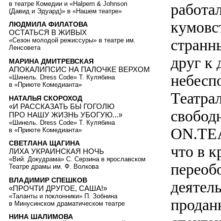
в театре Комедии и «Halpern & Johnson
работа
(Давид и Эдуард)» в «Нашем театре»
кумовс
ЛЮДМИЛА ФИЛАТОВА
ОСТАТЬСЯ В ЖИВЫХ
странн
«Сезон молодой режиссуры» в театре им.
Ленсовета
друг к
МАРИНА ДМИТРЕВСКАЯ
АПОКАЛИПСИС НА ПАЛОЧКЕ ВЕРХОМ
небесп
«Шинель. Dress Code» Т. Кулябина
в «Приюте Комедианта»
Театрал
НАТАЛЬЯ СКОРОХОД
«И РАССКАЗАТЬ БЫ ГОГОЛЮ
свобод
ПРО НАШУ ЖИЗНЬ УБОГУЮ...»
«Шинель. Dress Code» Т. Кулябина
ON.ТЕА
в «Приюте Комедианта»
СВЕТЛАНА ЩАГИНА
что в к
ЛИХА УКРАИНСКАЯ НОЧЬ
«Вий. Докудрама» С. Серзина в ярославском
переоб
Театре драмы им. Ф. Волкова
ВЛАДИМИР СПЕШКОВ
деятель
«ПРОЧТИ ДРУГОЕ, САША!»
«Таланты и поклонники» П. Зобнина
продан
в Минусинском драматическом театре
НИНА ШАЛИМОВА