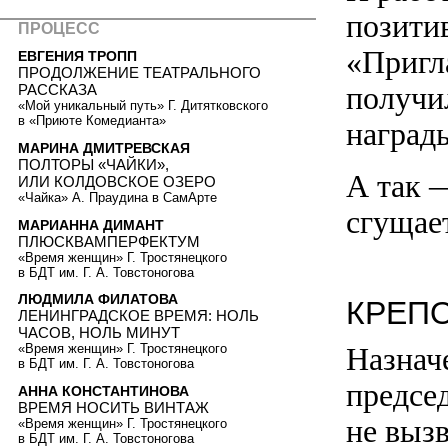
позити
ПРОЦЕСС
«Пригл
ЕВГЕНИЯ ТРОПП
ПРОДОЛЖЕНИЕ ТЕАТРАЛЬНОГО
получи
РАССКАЗА
«Мой уникальный путь» Г. Дитятковского
в «Приюте Комедианта»
наград
МАРИНА ДМИТРЕВСКАЯ
ПОЛТОРЫ «ЧАЙКИ»,
А так 
ИЛИ КОЛДОВСКОЕ ОЗЕРО
«Чайка» А. Праудина в СамАрте
сгущае
МАРИАННА ДИМАНТ
ПЛЮСКВАМПЕРФЕКТУМ
«Время женщин» Г. Тростянецкого
в БДТ им. Г. А. Товстоногова
ЛЮДМИЛА ФИЛАТОВА
КРЕП
ЛЕНИНГРАДСКОЕ ВРЕМЯ: НОЛЬ
ЧАСОВ, НОЛЬ МИНУТ
Назнач
«Время женщин» Г. Тростянецкого
в БДТ им. Г. А. Товстоногова
председ
АННА КОНСТАНТИНОВА
ВРЕМЯ НОСИТЬ ВИНТАЖ
не вызв
«Время женщин» Г. Тростянецкого
в БДТ им. Г. А. Товстоногова