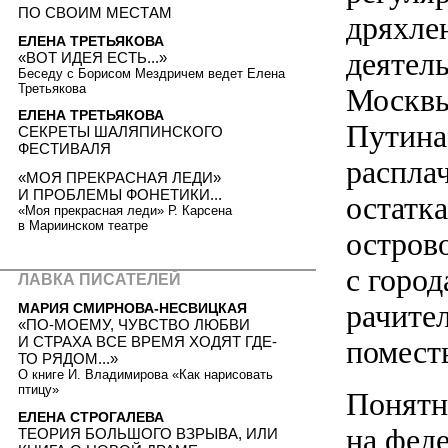
ПО СВОИМ МЕСТАМ
дряхле
ЕЛЕНА ТРЕТЬЯКОВА
деятель
«ВОТ ИДЕЯ ЕСТЬ...»
Беседу с Борисом Мездричем ведет Елена
Третьякова
Москвы
ЕЛЕНА ТРЕТЬЯКОВА
Путина
СЕКРЕТЫ ШАЛЯПИНСКОГО
ФЕСТИВАЛЯ
распла
«МОЯ ПРЕКРАСНАЯ ЛЕДИ»
И ПРОБЛЕМЫ ФОНЕТИКИ...
остатк
«Моя прекрасная леди» Р. Карсена
в Мариинском театре
остров
с город
ЛАВКА ПИСАТЕЛЕЙ
рачите
МАРИЯ СМИРНОВА-НЕСВИЦКАЯ
«ПО-МОЕМУ, ЧУВСТВО ЛЮБВИ
И СТРАХА ВСЕ ВРЕМЯ ХОДЯТ ГДЕ-
помест
ТО РЯДОМ...»
О книге И. Владимирова «Как нарисовать
птицу»
Понятн
ЕЛЕНА СТРОГАЛЕВА
на фед
ТЕОРИЯ БОЛЬШОГО ВЗРЫВА, ИЛИ