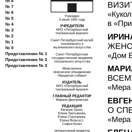
№ 8
ВИЗИ
№ 7
«Кукол
№ 6
Учрежден
№ 5
6 июля 1992 года
в «Пр
№ 4
УЧРЕДИТЕЛИ
№ 3
АНО «Петербургский
театральный журнал»
ИРИН
№ 2
Санкт-Петербургский музей
№ 1
ЖЕНС
театрального и
№ 0
музыкального искусства
«Дом Б
Представление № 1
Санкт-Петербургская
государственная академия
Представление № 2
театрального искусства
Представление № 3
МАРИ
Межсоюзное
творческое объединение
ВСЕМ
«Бродячая собака»
ИЗДАТЕЛЬ
«Мера 
АНО «Петербургский
театральный журнал»
ГЛАВНЫЙ РЕДАКТОР
ЕВГЕ
Марина Дмитревская
РЕДАКЦИЯ
О СП
Евгения Тропп,
Елена Третьякова,
«Мера 
Елена Строгалева,
Елена Вольгуст,
Софья Козич
литературный редактор