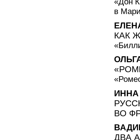
«Дон К
в Мари
ЕЛЕН
КАК 
«Билли
ОЛЬГ
«РОМ
«Ромео
ИННА
РУСС
ВО Ф
ВАДИ
ДВА 