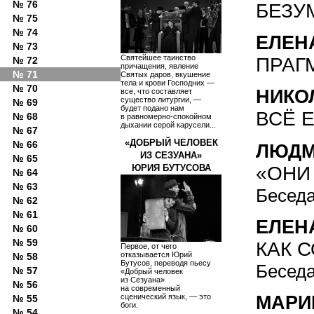
№ 76
БЕЗУ
№ 75
№ 74
ЕЛЕН
№ 73
Святейшее таинство
ПРАГ
№ 72
причащения, явление
№ 71
Святых даров, вкушение
тела и крови Господних —
№ 70
НИКО
все, что составляет
существо литургии, —
№ 69
будет подано нам
ВСЁ 
№ 68
в равномерно-спокойном
дыхании серой карусели...
№ 67
«ДОБРЫЙ ЧЕЛОВЕК
№ 66
ЛЮДМ
ИЗ СЕЗУАНА»
№ 65
ЮРИЯ БУТУСОВА
«ОНИ
№ 64
№ 63
Беседа
№ 62
№ 61
ЕЛЕН
№ 60
№ 59
КАК 
Первое, от чего
отказывается Юрий
№ 58
Бутусов, переводя пьесу
Беседа
№ 57
«Добрый человек
из Сезуана»
№ 56
на современный
сценический язык, — это
МАРИ
№ 55
боги.
№ 54