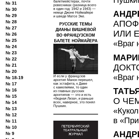
балетмейстерах, почти
№ 31
ровесниках (разница всего
в один год: 1942 и 1943) —
№ 30
АНДР
немце Джоне Ноймайере
№ 29
и шведе Матсе Эке.
АПОФ
№ 28
РУССКИЕ ТЕМЫ
№ 27
ДИАНЫ ВИШНЕВОЙ
ИЛИ 
№ 26
ВО ФРАНЦУЗСКОМ
№ 25
БАЛЕТЕ НОЙМАЙЕРА
«Враг 
№ 24
№ 23
МАРИ
№ 22
ДОКТ
№ 21
№ 20
«Враг 
И если у французов
№ 18-19
архетип Манон перешел,
№ 17
как эстафета, к Даме
с камелиями, то один
ТАТЬ
№ 16
из главных русских
архетипов — это и есть
№ 15
О ЧЕ
«бедная Лиза», и раньше
№ 14
всех, наверное, это понял
Пушкин.
№ 13
«Кукол
№ 12
в «Пр
№ 11
№ 10
АНДР
№ 9