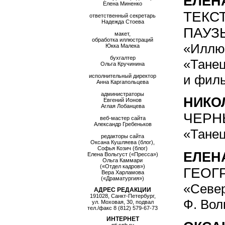
ЕЛЕН
Елена Миненко
ТЕКСТ
ответственный секретарь
Надежда Стоева
ПАУЗ
макет,
обработка иллюстраций
«Иллюз
Юкка Малека
бухгалтер
«Танец
Ольга Кручинина
и фил
исполнительный директор
Анна Каргапольцева
администраторы
НИКО
Евгений Ионов
Аглая Лобанцева
ЧЕРН
веб-мастер сайта
Александр Гребеньков
«Танец
редакторы сайта
Оксана Кушляева (блог),
Софья Козич (блог)
ЕЛЕН
Елена Вольгуст («Пресса»)
Ольга Каммари
(«Отдел кадров»)
ГЕОГ
Вера Харламова
(«Драматургия»)
«Север
АДРЕС РЕДАКЦИИ
191028, Санкт-Петербург,
Ф. Вол
ул. Моховая, 30, подвал
тел./факс
8 (812) 579-67-73
ИНТЕРНЕТ