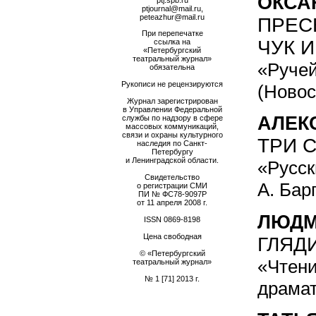
ОКСА
ptj.spb.ru
ptjournal@mail.ru,
peteazhur@mail.ru
ПРЕС
При перепечатке
ЧУК И
ссылка на
«Петербургский
театральный журнал»
«Ручей
обязательна
Рукописи не рецензируются
(Новос
Журнал зарегистрирован
в Управлении Федеральной
АЛЕК
службы по надзору в сфере
массовых коммуникаций,
связи и охраны культурного
ТРИ 
наследия по Санкт-
Петербургу
и Ленинградской области.
«Русск
Свидетельство
А. Бар
о регистрации СМИ
ПИ № ФС78-9097Р
от 11 апреля 2008 г.
ЛЮДМ
ISSN
0869-8198
Цена свободная
ГЛЯД
© «Петербургский
«Чтени
театральный журнал»
№ 1 [71] 2013 г.
драмат