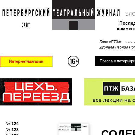
БЛ
После
коммен
Блог «ПТЖ» — это 
журнала Леонид Поп
Пресса о петербург
Интернет-магазин
№ 124
№ 123
СОДЕ