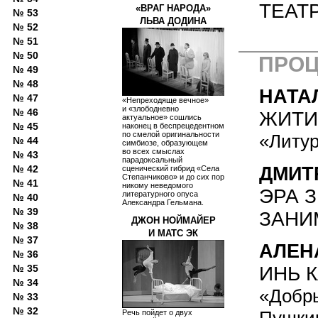
ТЕАТ
«ВРАГ НАРОДА»
№ 53
ЛЬВА ДОДИНА
№ 52
№ 51
№ 50
ПРО
№ 49
№ 48
НАТА
№ 47
«Непреходяще вечное»
и «злободневно
№ 46
ЖИТИ
актуальное» сошлись
№ 45
наконец в беспрецедентном
по смелой оригинальности
«Литур
№ 44
симбиозе, образующем
во всех смыслах
№ 43
парадоксальный
ДМИТ
№ 42
сценический гибрид «Села
Степанчиково» и до сих пор
№ 41
никому неведомого
ЭРА 
литературного опуса
№ 40
Александра Гельмана.
№ 39
ЗАНИ
ДЖОН НОЙМАЙЕР
№ 38
И МАТС ЭК
№ 37
АЛЕН
№ 36
ИНЬ К
№ 35
№ 34
«Добры
№ 33
№ 32
Пушкин
Речь пойдет о двух