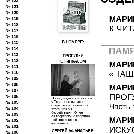
№ 122
№ 121
№ 120
МАРИ
№ 119
№ 118
К ЧИ
№ 117
№ 116
В НОМЕРЕ:
№ 115
ПАМ
№ 114
№ 113
ПРОГУЛКИ
№ 112
С ГИНКАСОМ
МАРИ
№ 111
«НАШ
№ 110
№ 109
№ 108
МАРИ
№ 107
ПРОГ
№ 106
Позже, когда я уже учился
№ 105
у Товстоногова, мне
Часть 
открылась и технология
№ 104
этого «как бы
бездействия». О, как
№ 103
он потрясающе напрягал
МАРИ
№ 102
действие просто
«из ничего»!
№ 101
ИСКУ
СЕРГЕЙ АФАНАСЬЕВ:
№ 100