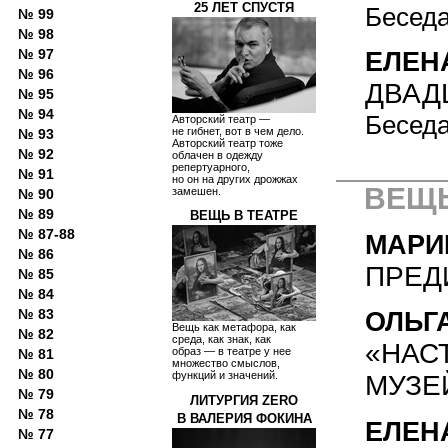
25 ЛЕТ СПУСТЯ
Беседа
№ 99
№ 98
№ 97
ЕЛЕН
№ 96
ДВАД
№ 95
№ 94
Бесед
Авторский театр —
не гибнет, вот в чем дело.
№ 93
Авторский театр тоже
№ 92
облачен в одежду
репертуарного,
№ 91
но он на других дрожжах
ВЕЩЬ
замешен.
№ 90
№ 89
ВЕЩЬ В ТЕАТРЕ
№ 87-88
МАРИ
№ 86
ПРЕД
№ 85
№ 84
№ 83
ОЛЬГ
Вещь как метафора, как
№ 82
среда, как знак, как
«НАС
образ — в театре у нее
№ 81
множество смыслов,
№ 80
функций и значений.
МУЗЕ
№ 79
ЛИТУРГИЯ ZERO
№ 78
В ВАЛЕРИЯ ФОКИНА
ЕЛЕН
№ 77