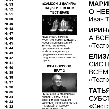
МАРИ
«САМСОН И ДАЛИЛА»
№ 53
НА ДЯГИЛЕВСКОМ
№ 52
О НЕ
ФЕСТИВАЛЕ
№ 51
Иван Т
№ 50
№ 49
ИРИН
№ 48
№ 47
А ВСЕ
Надо отдать должное —
№ 46
Курентзис сумел заставить
любоваться изысканной
№ 45
«Театр
тягучестью звуков,
№ 44
призывая слушателей
любить каждую ноту, с
№ 43
предельным вниманием
ЕЛИЗ
следовать логике сложения
№ 42
фразы…
СИСТ
№ 41
ЮРА БОРИСОВ:
№ 40
ВСЕМ
БРАТ-2
№ 39
№ 38
«Театр
№ 37
№ 36
ТАТЬ
№ 35
Ну конечно, с его поиском
СУБС
№ 34
правды и силы, с его
опасным бесстрашием,
№ 33
щенячьей неприкаянностью
«Сестр
и улыбкой, от которой
№ 32
хочется жить, он