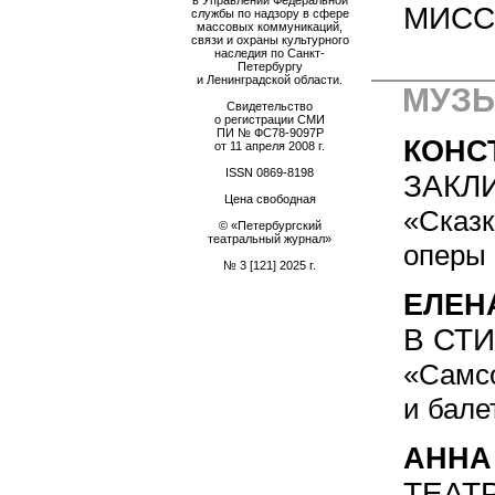
МИСС
службы по надзору в сфере
массовых коммуникаций,
связи и охраны культурного
наследия по Санкт-
Петербургу
и Ленинградской области.
МУЗЫ
Свидетельство
о регистрации СМИ
ПИ № ФС78-9097Р
КОНС
от 11 апреля 2008 г.
ISSN
0869-8198
ЗАКЛ
Цена свободная
«Сказк
© «Петербургский
театральный журнал»
оперы 
№ 3 [121] 2025 г.
ЕЛЕН
В СТ
«Самсо
и бале
АННА
ТЕАТ