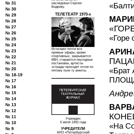
№ 31
«Балт
наследовал Сергею
Бодрову.
№ 30
ТЕЛЕТЕАТР 1970-х
№ 29
МАРИ
№ 28
«ГОРЕ
№ 27
№ 26
«Горе 
№ 25
№ 24
Исчезают почти все
АРИН
№ 23
прямые эфиры, кроме
спортивных, закрывается
№ 22
ПАЦА
КВН, стираются неугодные
№ 21
постановки, артисты
эстрады проходят отсев по
«Брат 
№ 20
пятому пунк­ ту анкеты.
№ 18-19
ПЛОЩ
№ 17
№ 16
Андре
№ 15
№ 14
№ 13
ВАРВ
№ 12
КОНЕ
№ 11
Учрежден
6 июля 1992 года
№ 10
«На Со
№ 9
УЧРЕДИТЕЛИ
АНО «Петербургский