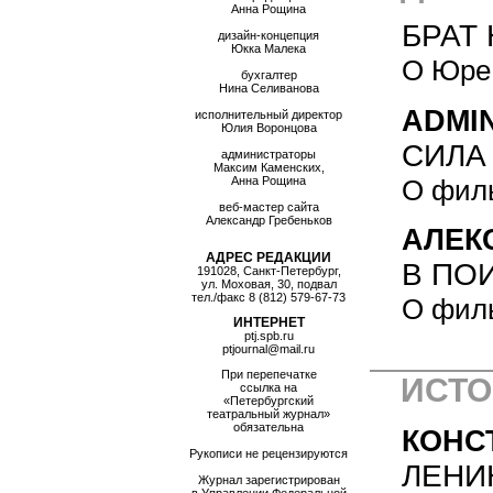
Анна Рощина
БРАТ
дизайн-концепция
Юкка Малека
О Юре
бухгалтер
Нина Селиванова
ADMI
исполнительный директор
Юлия Воронцова
СИЛА
администраторы
Максим Каменских,
О филь
Анна Рощина
веб-мастер сайта
Александр Гребеньков
АЛЕК
АДРЕС РЕДАКЦИИ
В ПО
191028, Санкт-Петербург,
ул. Моховая, 30, подвал
тел./факс
8 (812) 579-67-73
О фил
ИНТЕРНЕТ
ptj.spb.ru
ptjournal@mail.ru
При перепечатке
ИСТО
ссылка на
«Петербургский
театральный журнал»
обязательна
КОНС
Рукописи не рецензируются
ЛЕНИ
Журнал зарегистрирован
в Управлении Федеральной