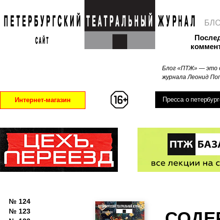
БЛ
После
коммен
Блог «ПТЖ» — это 
журнала Леонид Поп
Пресса о петербург
Интернет-магазин
№ 124
№ 123
СОДЕ