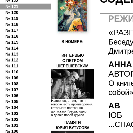
№ 122
№ 121
№ 120
РЕЖИ
№ 119
№ 118
«РАЗ
№ 117
№ 116
Бесед
В НОМЕРЕ:
№ 115
№ 114
Дмитр
№ 113
ИНТЕРВЬЮ
№ 112
С ПЕТРОМ
АННА
№ 111
ШЕРЕШЕВСКИМ
АВТО
№ 110
№ 109
О книг
№ 108
№ 107
собой
№ 106
Наверное, в том, что я
№ 105
АВ
говорю, есть противоречия,
№ 104
которые я постоянно
допускаю. Говорю одно,
ЮБ
№ 103
а делаю порой другое.
№ 102
...СПА
ПАМЯТИ
№ 101
ЮРИЯ БУТУСОВА
№ 100