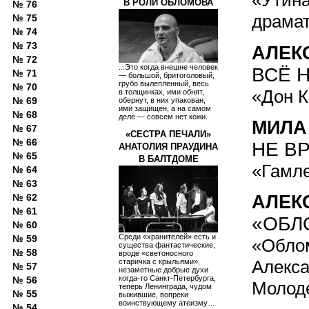
«Утина
В РОЛИ ОБЛОМОВА
№ 76
драмат
№ 75
№ 74
№ 73
АЛЕК
№ 72
...Это когда внешне человек
ВСЁ 
№ 71
— большой, бритоголовый,
грубо вылепленный, весь
№ 70
«Дон К
в толщинках, ими обнят,
№ 69
обернут, в них упакован,
ими защищен, а на самом
№ 68
деле — совсем нет кожи.
МИЛА
№ 67
«СЕСТРА ПЕЧАЛИ»
№ 66
НЕ В
АНАТОЛИЯ ПРАУДИНА
№ 65
В БАЛТДОМЕ
«Гамле
№ 64
№ 63
№ 62
АЛЕК
№ 61
«ОБЛ
№ 60
Среди «хранителей» есть и
№ 59
«Облом
существа фантастические,
№ 58
вроде «светоносного
Алекса
старичка с крыльями»,
№ 57
незаметные добрые духи
когда-то Санкт-Петербурга,
№ 56
Молоде
теперь Ленинграда, чудом
№ 55
выжившие, вопреки
воинствующему атеизму…
№ 54