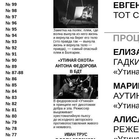
ЕВГЕ
№ 99
№ 98
ТОТ 
№ 97
№ 96
№ 95
Заметка на полях: пляж, где
волна вынула из него жизнь
ПРО
№ 94
и вернула на берег его тело
№ 93
(это правда так — вынула
жизнь и вернула тело —
№ 92
правда), — самый опасный
ЕЛИЗ
пляж в Болгарии.
№ 91
ГАДК
№ 90
«УТИНАЯ ОХОТА»
АНТОНА ФЕДОРОВА
№ 89
«Утина
В БДТ
№ 87-88
№ 86
МАРИ
№ 85
№ 84
АУТИ
№ 83
В федоровской «Утиной»
«Утина
№ 82
в принципе нет дихотомии
добра и зла. Режиссер
№ 81
выцеживает
№ 80
хрестоматийную пьесу
АЛИС
до исходного авторского
№ 79
противопоставления живого
РЕЖЕ
и неживого.
№ 78
№ 77
ИВАН ТРУС