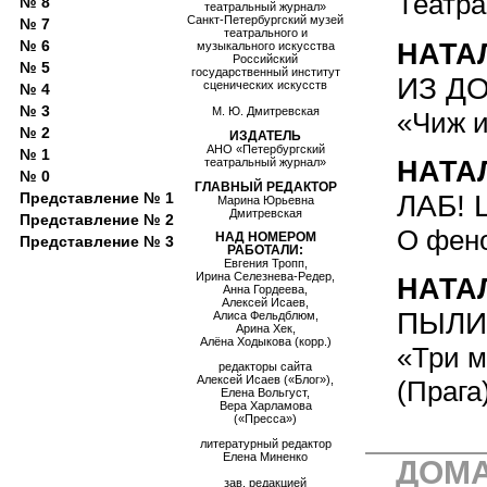
Театра
№ 8
театральный журнал»
Санкт-Петербургский музей
№ 7
театрального и
№ 6
НАТА
музыкального искусства
Российский
№ 5
государственный институт
ИЗ Д
сценических искусств
№ 4
№ 3
М. Ю. Дмитревская
«Чиж и
№ 2
ИЗДАТЕЛЬ
АНО «Петербургский
№ 1
театральный журнал»
НАТА
№ 0
ГЛАВНЫЙ РЕДАКТОР
Представление № 1
ЛАБ! 
Марина Юрьевна
Дмитревская
Представление № 2
О фено
НАД НОМЕРОМ
Представление № 3
РАБОТАЛИ:
Евгения Тропп,
Ирина Селезнева-Редер,
НАТА
Анна Гордеева,
Алексей Исаев,
ПЫЛИ
Алиса Фельдблюм,
Арина Хек,
Алёна Ходыкова (корр.)
«Три м
редакторы сайта
Алексей Исаев («Блог»),
(Прага
Елена Вольгуст,
Вера Харламова
(«Пресса»)
литературный редактор
Елена Миненко
ДОМА
зав. редакцией