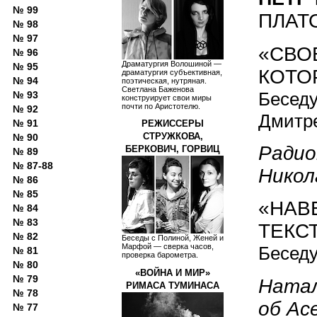
№ 99
ПЛАТО
№ 98
№ 97
«СВО
№ 96
Драматургия Волошиной —
№ 95
КОТО
драматургия субъективная,
№ 94
поэтическая, нутряная.
Светлана Баженова
Беседу
№ 93
конструирует свои миры
почти по Аристотелю.
№ 92
Дмитр
№ 91
РЕЖИССЕРЫ
СТРУЖКОВА,
№ 90
Радио
БЕРКОВИЧ, ГОРВИЦ
№ 89
№ 87-88
Никол
№ 86
№ 85
«НАВ
№ 84
№ 83
ТЕКСТ
№ 82
Беседы с Полиной, Женей и
Марфой — сверка часов,
Беседу
№ 81
проверка барометра.
№ 80
«ВОЙНА И МИР»
№ 79
Натал
РИМАСА ТУМИНАСА
№ 78
об Ас
№ 77