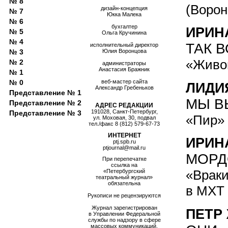
№ 8
(Ворон
дизайн-концепция
№ 7
Юкка Малека
№ 6
бухгалтер
ИРИН
№ 5
Ольга Кручинина
№ 4
ТАК В
исполнительный директор
№ 3
Юлия Воронцова
«Живой
№ 2
администраторы
Анастасия Бражник
№ 1
№ 0
веб-мастер сайта
ЛИДИ
Александр Гребеньков
Представление № 1
МЫ В
Представление № 2
АДРЕС РЕДАКЦИИ
191028, Санкт-Петербург,
Представление № 3
«Пир» 
ул. Моховая, 30, подвал
тел./факс
8 (812) 579-67-73
ИНТЕРНЕТ
ИРИН
ptj.spb.ru
ptjournal@mail.ru
МОРД
При перепечатке
ссылка на
«Враки
«Петербургский
театральный журнал»
обязательна
в МХТ 
Рукописи не рецензируются
Журнал зарегистрирован
ПЕТР
в Управлении Федеральной
службы по надзору в сфере
массовых коммуникаций,