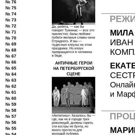
№ 76
№ 75
№ 74
РЕЖИ
№ 73
№ 72
Да, ребята, — как бы
МИЛА
говорит Туминас — все это
№ 71
прелестно: балы-любови-
побеги-желанья славы-окна
№ 70
ИВАН
Отрадного. И вы —
№ 69
чудесные клоуны на этом
празднике. Но клоун
КОМП
№ 68
превращается в человека
в беде.
№ 67
№ 66
АНТИЧНЫЕ ГЕРОИ
ЕКАТ
№ 65
НА ПЕТЕРБУРГСКОЙ
СЕСТ
СЦЕНЕ
№ 64
№ 63
Онлайн
№ 62
и Мар
№ 61
№ 60
№ 59
№ 58
ПРО
«Антигоны». Казалось бы —
№ 57
где, как не в городе трех
№ 56
революций, должны гореть
эти костры не бунта, но
МАРИ
№ 55
юного протеста для
молодой публики.
№ 54