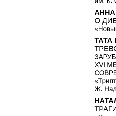
им. К.
АННА
О ДИ
«Новый
ТАТА
ТРЕВ
ЗАРУ
XVI 
СОВР
«Трипт
Ж. На
НАТА
ТРАГ