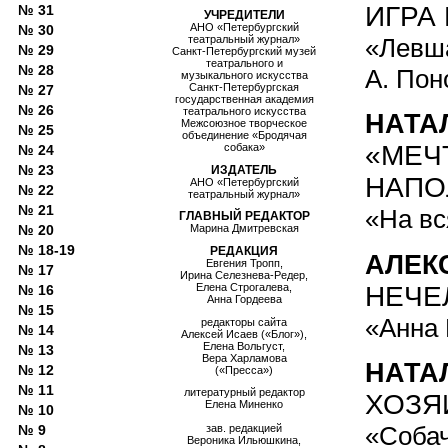
ИГРА
№ 31
УЧРЕДИТЕЛИ
АНО «Петербургский
№ 30
«Левша
театральный журнал»
№ 29
Санкт-Петербургский музей
театрального и
№ 28
А. Пон
музыкального искусства
Санкт-Петербургская
№ 27
государственная академия
№ 26
театрального искусства
НАТА
Межсоюзное творческое
№ 25
объединение «Бродячая
«МЕЧ
собака»
№ 24
№ 23
ИЗДАТЕЛЬ
НАПО
АНО «Петербургский
№ 22
театральный журнал»
№ 21
«На вс
ГЛАВНЫЙ РЕДАКТОР
№ 20
Марина Дмитревская
№ 18-19
РЕДАКЦИЯ
АЛЕК
Евгения Тропп,
№ 17
Ирина Селезнева-Редер,
НЕЧЕ
Елена Строгалева,
№ 16
Анна Гордеева
№ 15
«Анна 
редакторы сайта
№ 14
Алексей Исаев («Блог»),
Елена Вольгуст,
№ 13
Вера Харламова
НАТА
№ 12
(«Пресса»)
№ 11
литературный редактор
ХОЗЯ
Елена Миненко
№ 10
«Собач
№ 9
зав. редакцией
Вероника Ильюшкина,