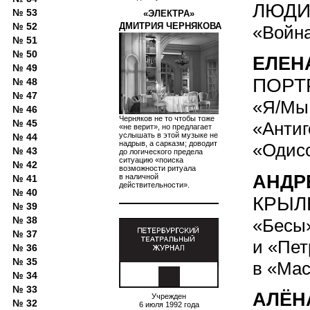
ЛЮДИ
№ 53
«ЭЛЕКТРА»
№ 52
ДМИТРИЯ ЧЕРНЯКОВА
«Война
№ 51
№ 50
ЕЛЕН
№ 49
ПОРТ
№ 48
№ 47
«Я/Мы 
№ 46
Черняков не то чтобы тоже
№ 45
«Антиг
«не верит», но предлагает
услышать в этой музыке не
№ 44
надрыв, а сарказм; доводит
«Одисс
№ 43
до логического предела
ситуацию «поиска
№ 42
возможности ритуала
АНДР
в наличной
№ 41
действительности».
№ 40
КРЫЛ
№ 39
№ 38
«Бесы»
№ 37
и «Пет
№ 36
№ 35
в «Мас
№ 34
№ 33
АЛЁН
Учрежден
№ 32
6 июля 1992 года