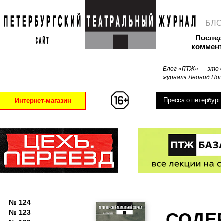
БЛ
После
коммен
Блог «ПТЖ» — это 
журнала Леонид Поп
Пресса о петербург
Интернет-магазин
№ 124
№ 123
СОДЕ