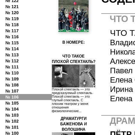
№ 122
№ 121
№ 120
ЧТО 
№ 119
№ 118
ЧТО 
№ 117
№ 116
Владис
В НОМЕРЕ:
№ 115
№ 114
Никола
№ 113
ЧТО ТАКОЕ
Алексе
№ 112
ПЛОХОЙ СПЕКТАКЛЬ?
№ 111
Павел 
№ 110
Елена 
№ 109
№ 108
Ирина 
Плохой спектакль — это
№ 107
предсказуемый спектакль.
Елена 
№ 106
Плохой спектакль — это
глупый спектакль. С
№ 105
плохим театром у меня
отношения
№ 104
физиологические...
№ 103
ДРАМ
ДРАМАТУРГИ
№ 102
БАЖЕНОВА И
№ 101
ВОЛОШИНА
ПЁТР
№ 100