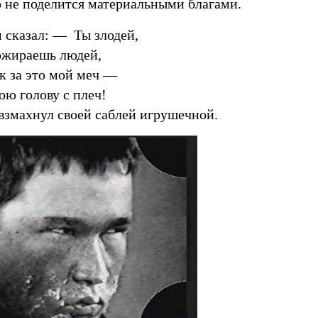
о не поделится материальными благами.
 сказал: — Ты злодей,
жираешь людей,
к за это мой меч —
ою голову с плеч!
взмахнул своей саблей игрушечной.