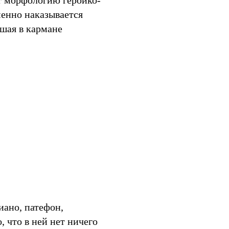
т морфологию героико-
менно наказывается
вшая в кармане
иано, патефон,
, что в ней нет ничего