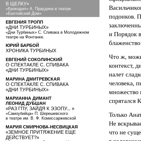
В ЩЕЛКУ»
Васильчико
«Крокодил» А. Праудина в театре
«Балтийский Дом»
подонков. 
ЕВГЕНИЯ ТРОПП
заключенных
«ДНИ ТУРБИНЫХ»
«Дни Турбиных» С. Спивака в Молодежном
и Порядок 
театре на Фонтанке.
блаженство 
ЮРИЙ БАРБОЙ
ХРОНИКА ТУРБИНЫХ
Что ж, мож
ЕВГЕНИЙ СОКОЛИНСКИЙ
О СПЕКТАКЛЕ С. СПИВАКА
контекст, 
«ДНИ ТУРБИНЫХ»
налет слад
МАРИНА ДМИТРЕВСКАЯ
человека, п
О СПЕКТАКЛЕ С. СПИВАКА
«ДНИ ТУРБИНЫХ»
множество 
МАРИАННА ДИМАНТ
спрятался 
ЛЕОНИД ДУБШАН
«РАЗ ГПУ, ЗАЙДЯ К ЭЗОПУ... »
Только Анат
«Самоубийца» П. Шерешевского
в театре им. В. Ф. Комиссаржевской
Не вскрывае
МАРИЯ СМИРНОВА-НЕСВИЦКАЯ
что не суще
«ЗЕМНОЕ ПРИТЯЖЕНИЕ ЕЩЕ
ДЕЙСТВУЕТ?»