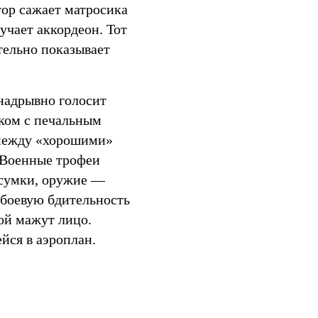
ор сажает матросика
учает аккордеон. Тот
тельно показывает
надрывно голосит
еком с печальным
 между «хорошими»
 Военные трофеи
 сумки, оружие —
 боевую бдительность
ой мажут лицо.
йся в аэроплан.