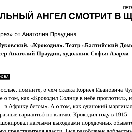
ПЕТ
ЛЬНЫЙ АНГЕЛ СМОТРИТ В Щ
грез» от Анатолия Праудина
Чуковский. «Крокодил». Театр «Балтийский Дом
сер Анатолий Праудин, художник Софья Азархи
РОВА
рослые, помните, о чем сказка Корнея Ивановича Ч
не о том, как «Крокодил Солнце в небе проглотил», и
 в Африку бегом». А о том, как одинокий маргинал
разные варианты) по кличке Крокодил году в 1915 
 шокировал наглыми выходками порядочных обыват
го представителя власти. Был разоблачен доблестн