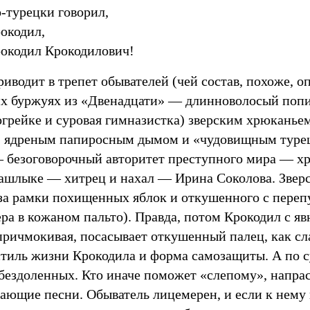
-турецки говорил,
окодил,
окодил Крокодилович!
иводит в трепет обывателей (чей состав, похоже, о
их буржуях из «Двенадцати» — длинноволосый попик
огрейке и суровая гимназистка) зверским хрюканье
, ядреным папиросным дымом и «чудовищным туре
 безоговорочный авторитет преступного мира — хр
башлыке — хитрец и нахал — Ирина Соколова. Звер
 за рамки похищенных яблок и откушенного с переп
ра в кожаном пальто). Правда, потом Крокодил с я
причмокивая, посасывает откушенный палец, как сл
тиль жизни Крокодила и форма самозащиты. А по 
бездоленных. Кто иначе поможет «слепому», напра
ающие песни. Обыватель лицемерен, и если к нему 