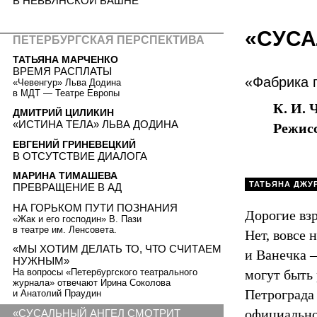
В НЕВЬЯНСКОЙ БАШНЕ
«СУСА
ПEТЕРБУРГСКАЯ ПЕРСПЕКТИВА
ТАТЬЯНА МАРЧЕНКО
ВРЕМЯ РАСПЛАТЫ
«Фабрика 
«Чевенгур» Льва Додина
в МДТ — Театре Европы
К. И. 
ДМИТРИЙ ЦИЛИКИН
«ИСТИНА ТЕЛА» ЛЬВА ДОДИНА
Режис
ЕВГЕНИЙ ГРИНЕВЕЦКИЙ
В ОТСУТСТВИЕ ДИАЛОГА
МАРИНА ТИМАШЕВА
ТАТЬЯНА ДЖУ
ПРЕВРАЩЕНИЕ В АД
НА ГОРЬКОМ ПУТИ ПОЗНАНИЯ
Дорогие вз
«Жак и его господин» В. Пази
в театре им. Ленсовета.
Нет, вовсе 
«МЫ ХОТИМ ДЕЛАТЬ ТО, ЧТО СЧИТАЕМ
и Ванечка —
НУЖНЫМ»
могут быть 
На вопросы «Петербургского театрального
журнала» отвечают Ирина Соколова
Петрограда
и Анатолий Праудин
официально
«СУСАЛЬНЫЙ АНГЕЛ СМОТРИТ