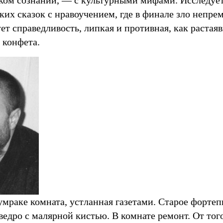
ском сознании, — с культурными мифами. Исследуе
их сказок с нравоучением, где в финале зло непре
ет справедливость, липкая и противная, как растая
 конфета.
умраке комната, устланная газетами. Старое фортеп
ведро с малярной кистью. В комнате ремонт. От того