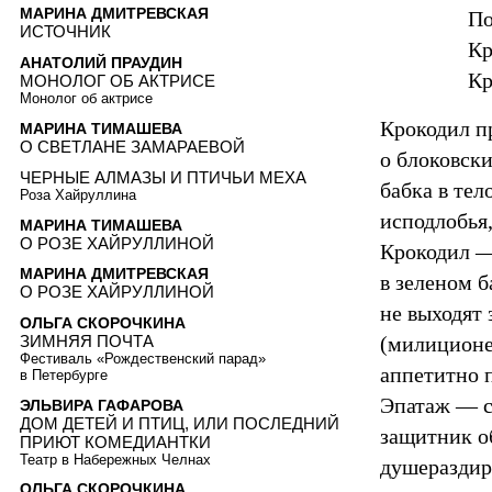
МАРИНА ДМИТРЕВСКАЯ
По
ИСТОЧНИК
Кр
АНАТОЛИЙ ПРАУДИН
Кр
МОНОЛОГ ОБ АКТРИСЕ
Монолог об актрисе
Крокодил пр
МАРИНА ТИМАШЕВА
О СВЕТЛАНЕ ЗАМАРАЕВОЙ
о блоковск
ЧЕРНЫЕ АЛМАЗЫ И ПТИЧЬИ МЕХА
бабка в тел
Роза Хайруллина
исподлобья
МАРИНА ТИМАШЕВА
О РОЗЕ ХАЙРУЛЛИНОЙ
Крокодил —
МАРИНА ДМИТРЕВСКАЯ
в зеленом 
О РОЗЕ ХАЙРУЛЛИНОЙ
не выходят
ОЛЬГА СКОРОЧКИНА
ЗИМНЯЯ ПОЧТА
(милиционе
Фестиваль «Рождественский парад»
аппетитно 
в Петербурге
Эпатаж — с
ЭЛЬВИРА ГАФАРОВА
ДОМ ДЕТЕЙ И ПТИЦ, ИЛИ ПОСЛЕДНИЙ
защитник о
ПРИЮТ КОМЕДИАНТКИ
Театр в Набережных Челнах
душераздир
ОЛЬГА СКОРОЧКИНА