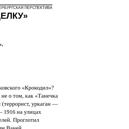
Мир
ЕРБУРГСКАЯ ПЕРСПЕКТИВА
ЕЛКУ»
».
уковского «Крокодил»?
 не о том, как «Танечка
 (террорист, уркаган —
— 1916 на улицах
елей. Проглотил
ым Ваней