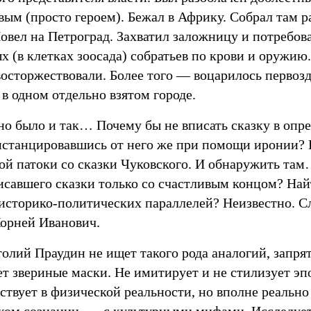
вым (просто героем). Бежал в Африку. Собрал там 
Повел на Петроград. Захватил заложницу и потребо
 (в клетках зоосада) собратьев по крови и оружию.
восторжествовали. Более того — воцарилось первоз
в одном отдельно взятом городе.
но было и так… Почему бы не вписать сказку в оп
дистанцировавшись от него же при помощи иронии?
кой патоки со сказки Чуковского. И обнаружить та
исавшего сказки только со счастливым концом? Най
историко-политических параллелей? Неизвестно. С
Корней Иванович.
олий Праудин не ищет такого рода аналогий, запрят
т звериные маски. Не имитирует и не стилизует эпох
ствует в физической реальности, но вполне реально