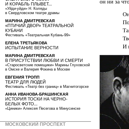
он ни за чт
И КОРАБЛЬ ПЛЫВЕТ...
«Уйди-уйди» Н. Коляды
в Свердловском театре драмы
Он
МАРИНА ДМИТРЕВСКАЯ
По
«ПТИЧИЙ ДВОР» ТЕАТРАЛЬНОЙ
Та
КУБАНИ
Фестиваль «Театральная Кубань-99»
Тв
ЕЛЕНА ТРЕТЬЯКОВА
И 
ИСПЫТАНИЕ ВЕРНОСТИ
МАРИНА ДМИТРЕВСКАЯ
В ПРИСУТСТВИИ ЛЮБВИ И СМЕРТИ
«Старосветские помещики» Марины Глуховской
в Омске и Валерия Фокина в Москве
ЕВГЕНИЯ ТРОПП
ТЕАТР ДЛЯ ЛЮДЕЙ
Фестиваль «Театр без границ» в Магнитогорске
АННА ИВАНОВА-БРАШИНСКАЯ
ИСТОРИЯ ТОСКИ НА ЧЕРНО-
БЕЛЫХ ФОТО...
«Циники» Алексея Песегова в Минусинске
МОСКОВСКИЙ ПРОСПЕКТ