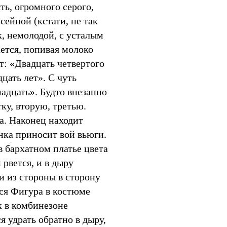
ть, огромного серого,
сейной (кстати, не так
к, немолодой, с усталым
ется, попивая молоко
т: «Двадцать четвертого
цать лет». С чуть
адцать». Будто внезапно
тку, вторую, третью.
а. Наконец находит
ка приносит вой вьюги.
в бархатном платье цвета
рвется, и в дыру
 из стороны в сторону
вся Фигура в костюме
к в комбинезоне
я удрать обратно в дыру,