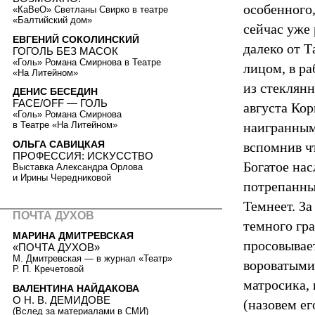
особенного,
«КаВеО» Светланы Свирко в театре
«Балтийский дом»
сейчас уже 
ЕВГЕНИЙ СОКОЛИНСКИЙ
далеко от Т
ГОГОЛЬ БЕЗ МАСОК
«Голь» Романа Смирнова в Театре
лицом, в р
«На Литейном»
из стеклянн
ДЕНИС БЕСЕДИН
FACE/OFF — ГОЛЬ
августа Ко
«Голь» Романа Смирнова
наигранным
в Театре «На Литейном»
ОЛЬГА САВИЦКАЯ
вспомнив чт
ПРОФЕССИЯ: ИСКУССТВО
Богатое нас
Выставка Александра Орлова
и Ирины Чередниковой
потрепанны
Темнеет. За
ПОЧТА ДУХОВ
темного гра
МАРИНА ДМИТРЕВСКАЯ
просовывае
«ПОЧТА ДУХОВ»
М. Дмитревская — в журнал «Театр»
вороватыми 
Р. П. Кречетовой
матросика,
ВАЛЕНТИНА НАЙДАКОВА
О Н. В. ДЕМИДОВЕ
(назовем ег
(Вслед за материалами в СМИ)