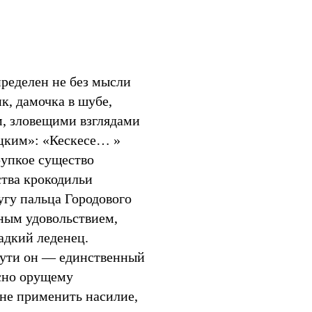
пределен не без мысли
, дамочка в шубе,
м, зловещими взглядами
цким»: «Кескесе… »
упкое существо
ства крокодильи
угу пальца Городового
вным удовольствием,
адкий леденец.
сути он — единственный
сно орущему
не применить насилие,