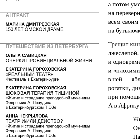
а потом ум
на переверн
АНТРАКТ
всем своим
МАРИНА ДМИТРЕВСКАЯ
150 ЛЕТ ОМСКОЙ ДРАМЕ
на бутылочк
Трещит кин
ПУТЕШЕСТВИЕ ИЗ ПЕТЕРБУРГА
лжеслепой.
ОЛЬГА САВИЦКАЯ
ОЧЕРКИ ПРОВИНЦИАЛЬНОЙ ЖИЗНИ
и одноврем
ЕКАТЕРИНА ГОРОХОВСКАЯ
и «плохими
«РЕАЛЬНЫЙ ТЕАТР»
в ней — яб
Фестиваль в Екатеринбурге
рогатки, д
ЕКАТЕРИНА ГОРОХОВСКАЯ
ШОКОВАЯ ТЕРАПИЯ ТИШИНОЙ
при помощи
«Житие и страдание преподобной мученицы
Февронии» А. Праудина
А в Африку
в Екатеринбургском ТЮЗе
АННА НЕКРЫЛОВА
Жи
ТЕАТР И/ИЛИ ДЕЙСТВО?
«Житие и страдание преподобной мученицы
Он
Февронии» А. Праудина
в Екатеринбургском ТЮЗе
Па