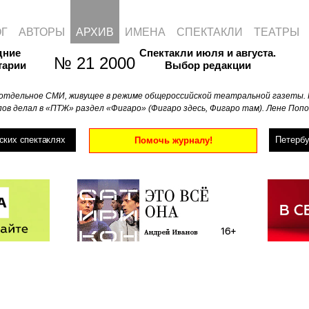
ОГ
АВТОРЫ
АРХИВ
ИМЕНА
СПЕКТАКЛИ
ТЕАТРЫ
дние
Спектакли июля и августа.
№ 21 2000
тарии
Выбор редакции
отдельное СМИ, живущее в режиме общероссийской театральной газеты. 
ов делал в «ПТЖ» раздел «Фигаро» (Фигаро здесь, Фигаро там). Лене Попо
ских спектаклях
Петербу
Помочь журналу!