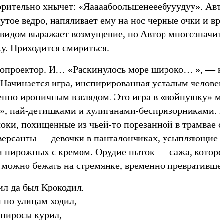
орительно хнычет: «Яаааабоольшенееебууудуу». Авт
утое ведро, напяливает ему на нос черные очки и вр
 видом выражает возмущение, но Автор многозначи
у. Приходится смириться.
опроектор. И… «Раскинулось море широко… », — 
 Начинается игра, инспирированная усталым челов
енно ироничным взглядом. Это игра в «войнушку»
», пай-детишками и хулиганами-беспризорниками.
локи, похищенные из чьей-то порезанной в трамвае
иверсанты — девочки в панталончиках, усыпляющие
 пирожных с кремом. Орудие пыток — сажа, котор
 можно бежать на стремянке, временно превративше
л да был Крокодил.
 по улицам ходил,
пиросы курил,