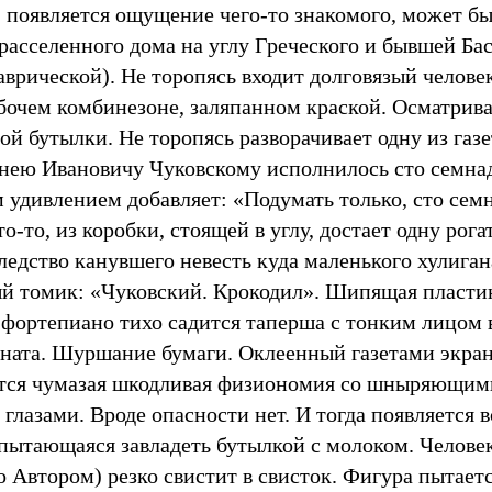
 появляется ощущение чего-то знакомого, может бы
расселенного дома на углу Греческого и бывшей Бас
аврической). Не торопясь входит долговязый челове
абочем комбинезоне, заляпанном краской. Осматрива
ой бутылки. Не торопясь разворачивает одну из газе
рнею Ивановичу Чуковскому исполнилось сто семнад
 удивлением добавляет: «Подумать только, сто семн
о-то, из коробки, стоящей в углу, достает одну рога
ледство канувшего невесть куда маленького хулиган
й томик: «Чуковский. Крокодил». Шипящая пластин
 фортепиано тихо садится таперша с тонким лицом 
ната. Шуршание бумаги. Оклеенный газетами экран 
тся чумазая шкодливая физиономия со шныряющими
глазами. Вроде опасности нет. И тогда появляется 
 пытающаяся завладеть бутылкой с молоком. Челове
о Автором) резко свистит в свисток. Фигура пытаетс