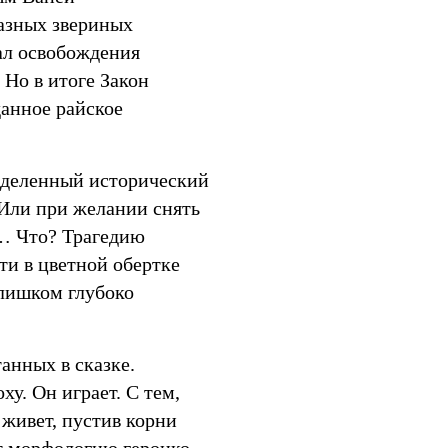
разных звериных
вал освобождения
 Но в итоге Закон
данное райское
ределенный исторический
 Или при желании снять
м… Что? Трагедию
ти в цветной обертке
лишком глубоко
анных в сказке.
у. Он играет. С тем,
 живет, пустив корни