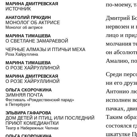
по-моему, т
МАРИНА ДМИТРЕВСКАЯ
ИСТОЧНИК
Дмитрий Бо
АНАТОЛИЙ ПРАУДИН
МОНОЛОГ ОБ АКТРИСЕ
нервозен и 
Монолог об актрисе
лицо и при
МАРИНА ТИМАШЕВА
О СВЕТЛАНЕ ЗАМАРАЕВОЙ
молчания те
ЧЕРНЫЕ АЛМАЗЫ И ПТИЧЬИ МЕХА
он абсолют
Роза Хайруллина
Амалию, по
МАРИНА ТИМАШЕВА
О РОЗЕ ХАЙРУЛЛИНОЙ
Среди персо
МАРИНА ДМИТРЕВСКАЯ
О РОЗЕ ХАЙРУЛЛИНОЙ
ни его дру
ОЛЬГА СКОРОЧКИНА
Антонио люб
ЗИМНЯЯ ПОЧТА
исполнен в
Фестиваль «Рождественский парад»
в Петербурге
пачках, дви
ЭЛЬВИРА ГАФАРОВА
Таким обра
ДОМ ДЕТЕЙ И ПТИЦ, ИЛИ ПОСЛЕДНИЙ
ПРИЮТ КОМЕДИАНТКИ
состоялся г
Театр в Набережных Челнах
шкатулке П
ОЛЬГА СКОРОЧКИНА