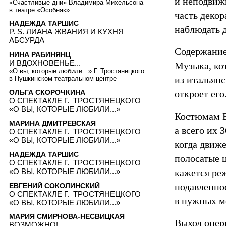
и неподвиж
«Счастливые дни» Владимира Михельсона
в театре «Особняк»
часть деко
НАДЕЖДА ТАРШИС
наблюдать д
P. S. ЛИАНА ЖВАНИЯ И КУХНЯ
АБСУРДА
Содержание
НИНА РАБИНЯНЦ
И ВДОХНОВЕНЬЕ...
Музыка, ко
«О вы, которые любили...» Г. Тростянецкого
из итальянс
в Пушкинском театральном центре
ОЛЬГА СКОРОЧКИНА
откроет его
О СПЕКТАКЛЕ Г. ТРОСТЯНЕЦКОГО
«О ВЫ, КОТОРЫЕ ЛЮБИЛИ...»
Костюмам В
МАРИНА ДМИТРЕВСКАЯ
а всего их 
О СПЕКТАКЛЕ Г. ТРОСТЯНЕЦКОГО
«О ВЫ, КОТОРЫЕ ЛЮБИЛИ...»
когда движе
НАДЕЖДА ТАРШИС
полосатые ц
О СПЕКТАКЛЕ Г. ТРОСТЯНЕЦКОГО
«О ВЫ, КОТОРЫЕ ЛЮБИЛИ...»
кажется ре
подавленно
ЕВГЕНИЙ СОКОЛИНСКИЙ
О СПЕКТАКЛЕ Г. ТРОСТЯНЕЦКОГО
в нужных ме
«О ВЫ, КОТОРЫЕ ЛЮБИЛИ...»
МАРИЯ СМИРНОВА-НЕСВИЦКАЯ
Выход опер
ВОЗМОЖНО!