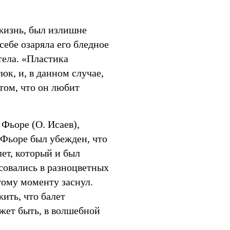
жизнь, был излишне
себе озаряла его бледное
тела. «Пластика
юк, и, в данном случае,
том, что он любит
Фьоре (О. Исаев),
 Фьоре был убежден, что
лет, который и был
совались в разноцветных
этому моменту заснул.
ить, что балет
ожет быть, в волшебной