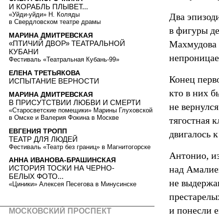
И КОРАБЛЬ ПЛЫВЕТ...
«Уйди-уйди» Н. Коляды
Два эпизод
в Свердловском театре драмы
в фигуры де
МАРИНА ДМИТРЕВСКАЯ
Махмудова 
«ПТИЧИЙ ДВОР» ТЕАТРАЛЬНОЙ
КУБАНИ
непроницае
Фестиваль «Театральная Кубань-99»
ЕЛЕНА ТРЕТЬЯКОВА
Конец перво
ИСПЫТАНИЕ ВЕРНОСТИ
кто в них б
МАРИНА ДМИТРЕВСКАЯ
В ПРИСУТСТВИИ ЛЮБВИ И СМЕРТИ
не вернулся
«Старосветские помещики» Марины Глуховской
в Омске и Валерия Фокина в Москве
тягостная к
ЕВГЕНИЯ ТРОПП
двигалось к
ТЕАТР ДЛЯ ЛЮДЕЙ
Фестиваль «Театр без границ» в Магнитогорске
Антонио, из
АННА ИВАНОВА-БРАШИНСКАЯ
над Амалией
ИСТОРИЯ ТОСКИ НА ЧЕРНО-
БЕЛЫХ ФОТО...
не выдержав
«Циники» Алексея Песегова в Минусинске
престарелы
и понесли е
МОСКОВСКИЙ ПРОСПЕКТ