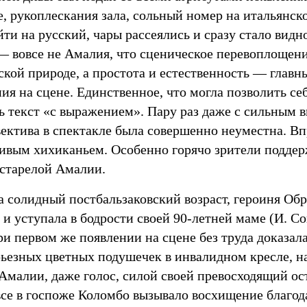
, рукоплескания зала, сольный номер на итальянск
йти на русский, чары рассеялись и сразу стало видн
— вовсе не Амалия, что сценическое перевоплощени
ской природе, а простота и естественность — главн
ия на сцене. Единственное, что могла позволить се
ь текст «с выражением». Пару раз даже с сильным 
вектива в спектакле была совершенно неуместна. Вп
ливым хихиканьем. Особенно горячо зрители подде
старелой Амалии.
а солидный постбальзаковский возраст, героиня Об
 и уступала в бодрости своей 90-летней маме (И. Со
и первом же появлении на сцене без труда доказала,
рьезных цветных подушечек в инвалидном кресле, н
 Амалии, даже голос, силой своей превосходящий ос
все в госпоже Коломбо вызывало восхищение благод