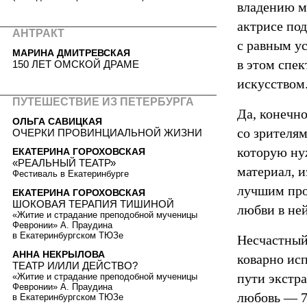
владению ма
актрисе по
АНТРАКТ
с равным ус
МАРИНА ДМИТРЕВСКАЯ
в этом спе
150 ЛЕТ ОМСКОЙ ДРАМЕ
искусством
ПУТЕШЕСТВИЕ ИЗ ПЕТЕРБУРГА
Да, конечно
ОЛЬГА САВИЦКАЯ
со зрителям
ОЧЕРКИ ПРОВИНЦИАЛЬНОЙ ЖИЗНИ
которую нуж
ЕКАТЕРИНА ГОРОХОВСКАЯ
«РЕАЛЬНЫЙ ТЕАТР»
материал, и
Фестиваль в Екатеринбурге
лучшим про
ЕКАТЕРИНА ГОРОХОВСКАЯ
ШОКОВАЯ ТЕРАПИЯ ТИШИНОЙ
любви в не
«Житие и страдание преподобной мученицы
Февронии» А. Праудина
в Екатеринбургском ТЮЗе
Несчастный
АННА НЕКРЫЛОВА
коварно исп
ТЕАТР И/ИЛИ ДЕЙСТВО?
пути экстр
«Житие и страдание преподобной мученицы
Февронии» А. Праудина
любовь — 7
в Екатеринбургском ТЮЗе