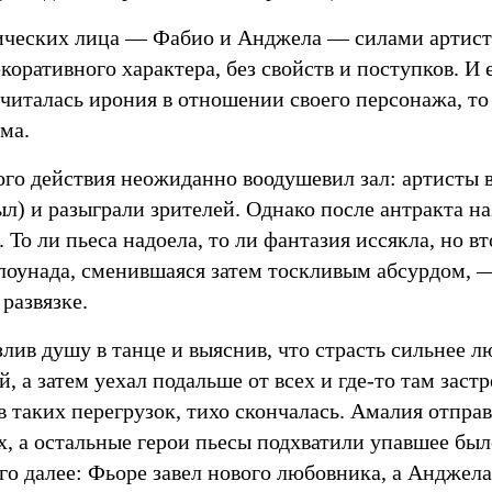
ических лица — Фабио и Анджела — силами артист
коративного характера, без свойств и поступков. И 
читалась ирония в отношении своего персонажа, т
ма.
го действия неожиданно воодушевил зал: артисты в
ыл) и разыграли зрителей. Однако после антракта на
. То ли пьеса надоела, то ли фантазия иссякла, но 
лоунада, сменившаяся затем тоскливым абсурдом, —
 развязке.
лив душу в танце и выяснив, что страсть сильнее л
, а затем уехал подальше от всех и где-то там застр
 таких перегрузок, тихо скончалась. Амалия отправ
х, а остальные герои пьесы подхватили упавшее бы
го далее: Фьоре завел нового любовника, а Анджел