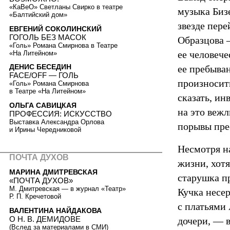
«КаВеО» Светланы Свирко в театре
музыка Бизе
«Балтийский дом»
звезде пере
ЕВГЕНИЙ СОКОЛИНСКИЙ
ГОГОЛЬ БЕЗ МАСОК
Образцова 
«Голь» Романа Смирнова в Театре
ее человече
«На Литейном»
ДЕНИС БЕСЕДИН
ее пребыван
FACE/OFF — ГОЛЬ
произносит
«Голь» Романа Смирнова
в Театре «На Литейном»
сказать, ин
ОЛЬГА САВИЦКАЯ
на это веж
ПРОФЕССИЯ: ИСКУССТВО
Выставка Александра Орлова
порывы пре
и Ирины Чередниковой
Несмотря н
ПОЧТА ДУХОВ
жизни, хотя
МАРИНА ДМИТРЕВСКАЯ
старушка пр
«ПОЧТА ДУХОВ»
М. Дмитревская — в журнал «Театр»
Кучка несе
Р. П. Кречетовой
с платьями
ВАЛЕНТИНА НАЙДАКОВА
О Н. В. ДЕМИДОВЕ
дочери, — 
(Вслед за материалами в СМИ)