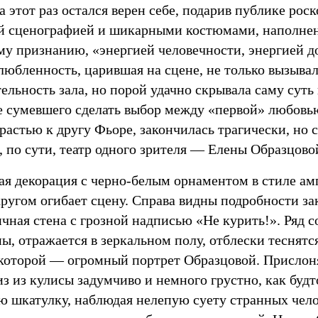
а этот раз остался верен себе, подарив публике ро
й сценографией и шикарными костюмами, наполнен
му признанию, «энергией человечности, энергией д
любленность, царившая на сцене, не только вызыва
ельность зала, но порой удачно скрывала саму сут
е сумевшего сделать выбор между «первой» любовь
растью к другу Фьоре, закончилась трагически, но с
 по сути, театр одного зрителя — Елены Образцово
ая декорация с черно-белым орнаментом в стиле а
кругом огибает сцену. Справа видны подробности з
чная стена с грозной надписью «Не курить!». Ряд 
ны, отражается в зеркальном полу, отблески теснятс
 которой — огромный портрет Образцовой. Прислоня
з из кулисы задумчиво и немного грустно, как будт
ю шкатулку, наблюдая нелепую суету странных чело