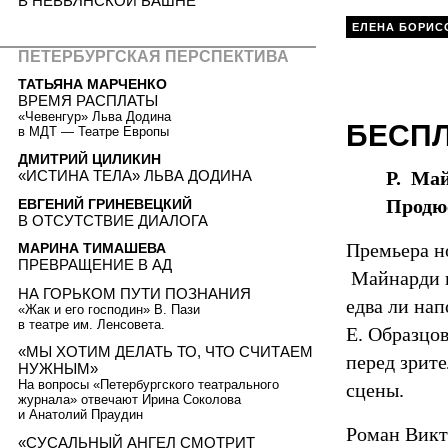
В НЕВЬЯНСКОЙ БАШНЕ
ЕЛЕНА БОРИС
ПEТЕРБУРГСКАЯ ПЕРСПЕКТИВА
ТАТЬЯНА МАРЧЕНКО
ВРЕМЯ РАСПЛАТЫ
«Чевенгур» Льва Додина
БЕСП
в МДТ — Театре Европы
ДМИТРИЙ ЦИЛИКИН
«ИСТИНА ТЕЛА» ЛЬВА ДОДИНА
Р. Май
Продю
ЕВГЕНИЙ ГРИНЕВЕЦКИЙ
В ОТСУТСТВИЕ ДИАЛОГА
Премьера н
МАРИНА ТИМАШЕВА
ПРЕВРАЩЕНИЕ В АД
Майнарди п
НА ГОРЬКОМ ПУТИ ПОЗНАНИЯ
едва ли нап
«Жак и его господин» В. Пази
в театре им. Ленсовета.
Е. Образцо
«МЫ ХОТИМ ДЕЛАТЬ ТО, ЧТО СЧИТАЕМ
перед зрит
НУЖНЫМ»
На вопросы «Петербургского театрального
сцены.
журнала» отвечают Ирина Соколова
и Анатолий Праудин
Роман Виктю
«СУСАЛЬНЫЙ АНГЕЛ СМОТРИТ