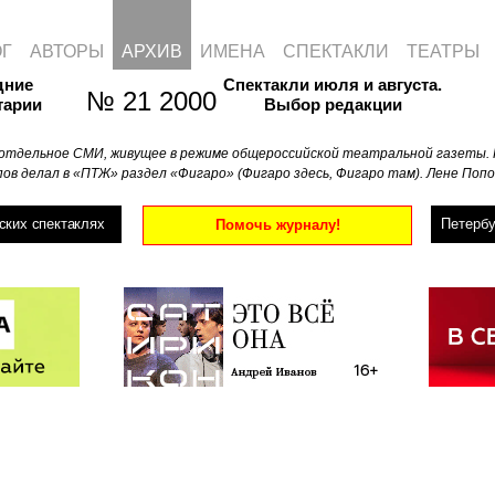
ОГ
АВТОРЫ
АРХИВ
ИМЕНА
СПЕКТАКЛИ
ТЕАТРЫ
дние
Спектакли июля и августа.
№ 21 2000
тарии
Выбор редакции
отдельное СМИ, живущее в режиме общероссийской театральной газеты. 
ов делал в «ПТЖ» раздел «Фигаро» (Фигаро здесь, Фигаро там). Лене Попо
ских спектаклях
Петербу
Помочь журналу!