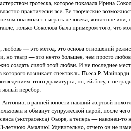
стерством гротеска, которое показала Ирина Соколо
двластно практически все. Ее творческие возможнос
пехом она может сыграть человека, животное или, с
ктакле, только Соколова была примером того, что м
.
, любовь — это метод, это основа отношений режис
и, но театр — это нечто большее, чем просто любовь
но создать силой этой любви. И не последнее мест
з которого возникает спектакль. Пьеса Р. Майнарди
изведением этого драматурга, но, ей-богу, с нетр
й явный перебор.
 Антонио, в ранней юности павший жертвой похотл
ользован и обманут супружеской парой, после чего
асенса (экстрасекса) Фьоре, а теперь — наконец-то
3-летнюю Амалию! Удивительно, отчего он не изме