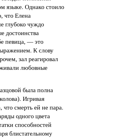
ом языке. Однако стоило
о, что Елена
е глубоко чуждо
ые достоинства
бе певица, — это
выражением. К слову
рочем, зал реагировал
рживали любовные
разцовой была полна
колова). Игривая
 что смерть ей не пара.
аряды одного цвета
татки способностей
аря блистательному