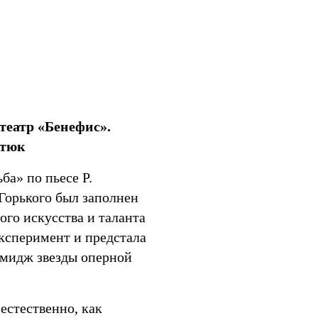
Мир
театр «Бенефис».
ктюк
а» по пьесе Р.
Горького был заполнен
ого искусства и таланта
ксперимент и предстала
имидж звезды оперной
естественно, как