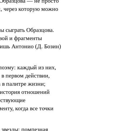
Образцова — не просто
, через которую можно
ы сыграть Образцова.
вой и фрагменты
лишь Антонио (Д. Бозин)
оэму: каждый из них,
 в первом действии,
а в палитре жизни;
о история отношений
етствующие
нту, когда все точки
 звезды: помпезная