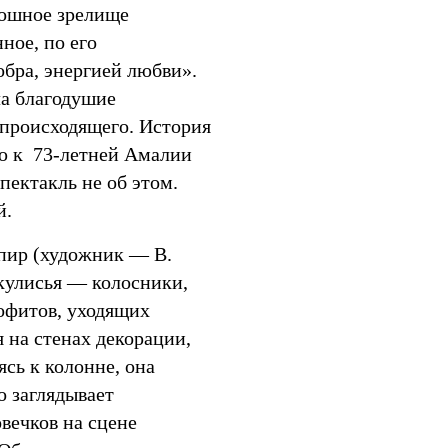
скошное зрелище
ное, по его
обра, энергией любви».
ла благодушие
ь происходящего. История
ю к 73-летней Амалии
пектакль не об этом.
й.
мпир (художник — В.
акулисья — колосники,
софитов, уходящих
я на стенах декорации,
сь к колонне, она
о заглядывает
вечков на сцене