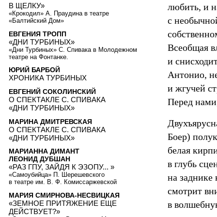
любить, и н
В ЩЕЛКУ»
«Крокодил» А. Праудина в театре
с необычно
«Балтийский Дом»
собственно
ЕВГЕНИЯ ТРОПП
«ДНИ ТУРБИНЫХ»
Всеобщая в
«Дни Турбиных» С. Спивака в Молодежном
театре на Фонтанке.
и снисходит
ЮРИЙ БАРБОЙ
Антонио, н
ХРОНИКА ТУРБИНЫХ
и жгучей ст
ЕВГЕНИЙ СОКОЛИНСКИЙ
О СПЕКТАКЛЕ С. СПИВАКА
Перед нами,
«ДНИ ТУРБИНЫХ»
МАРИНА ДМИТРЕВСКАЯ
Двухъярусн
О СПЕКТАКЛЕ С. СПИВАКА
Боер) полу
«ДНИ ТУРБИНЫХ»
белая кирпи
МАРИАННА ДИМАНТ
ЛЕОНИД ДУБШАН
в глубь сце
«РАЗ ГПУ, ЗАЙДЯ К ЭЗОПУ... »
«Самоубийца» П. Шерешевского
на заднике
в театре им. В. Ф. Комиссаржевской
смотрит вни
МАРИЯ СМИРНОВА-НЕСВИЦКАЯ
«ЗЕМНОЕ ПРИТЯЖЕНИЕ ЕЩЕ
в волшебну
ДЕЙСТВУЕТ?»