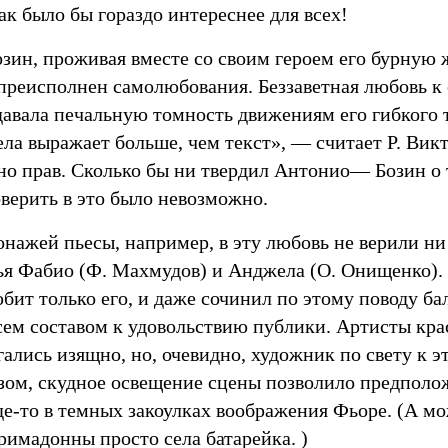
ак было бы гораздо интереснее для всех!
зин, проживая вместе со своим героем его бурную 
преисполнен самолюбования. Беззаветная любовь к 
давала печальную томность движениям его гибкого 
ла выражает больше, чем текст», — считает Р. Викт
но прав. Сколько бы ни твердил Антонио— Бозин о 
верить в это было невозможно.
нажей пьесы, например, в эту любовь не верили ни 
зья Фабио (Ф. Махмудов) и Анджела (О. Онищенко).
ит только его, и даже сочинил по этому поводу ба
сем составом к удовольствию публики. Артисты кра
гались изящно, но, очевидно, художник по свету к 
зом, скудное освещение сцены позволило предполож
де-то в темных закоулках воображения Фьоре. (А м
римадонны просто села батарейка. )