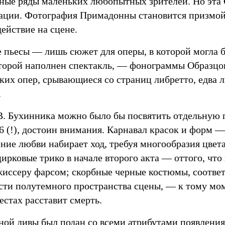
ные ряды маленьких любопытных зрителей. Но эта 
рации. Фотография Примадонны становится призмой
ействие на сцене.
 пьесы — лишь сюжет для оперы, в которой могла б
торой наполнен спектакль, — фонограммы Образцо
ких опер, срывающиеся со страниц либретто, едва 
.
. Бухинника можно было бы посвятить отдельную п
36 (!), достоин внимания. Карнавал красок и форм —
ние любви набирает ход, требуя многообразия цвет
ирковые трико в начале второго акта — оттого, чт
жиссеру фарсом; скорбные черные костюмы, соотв
сти полутемного пространства сцены, — к тому моме
стах расставит смерть.
ной дивы был подан со всеми атрибутами появления