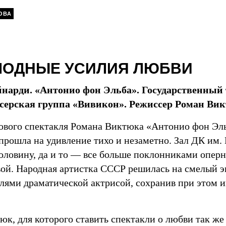
ОВА
ЛОДНЫЕ УСИЛИЯ ЛЮБВИ
нарди. «Антонио фон Эльба». Государственный 
серская группа «Вивикон». Режиссер Роман Ви
ового спектакля Романа Виктюка «Антонио фон Эльб
рошла на удивление тихо и незаметно. Зал ДК им. 
оловину, да и то — все больше поклонниками оперн
вой. Народная артистка СССР решилась на смелый э
елями драматической актрисой, сохранив при этом 
к, для которого ставить спектакли о любви так же 