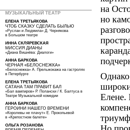
на Ост
МУЗЫКАЛЬНЫЙ ТЕАТР
но кам
ЕЛЕНА ТРЕТЬЯКОВА
ЧТОБ СКАЗКУ СДЕЛАТЬ БЫЛЬЮ
разгов
«Руслан и Людмила» Д. Чернякова
в Большом театре
простр
ИННА СКЛЯРЕВСКАЯ
МИССИЯ ДИАНЫ
каранд
«Диана Вишнёва: Диалоги»
подчер
АННА БАРКОВА
ЧЕРНАЯ «БЕЛОСНЕЖКА»
«Белоснежка» А. Прельжокажа на гастролях
Однако
в Петербурге
ЕЛЕНА ТРЕТЬЯКОВА
широки
САТАНА ТАМ ПРАВИТ БАЛ
«Бал вампиров» Р. Полански / К. Балтуса в
Елене.
Театре Музыкальной комедии
АННА БАРКОВА
компен
ГЕРОИНИ НАШЕГО ВРЕМЕНИ
«Королевы не плачут» Е. Прокопьевой
триумф
в «Крепостном балете»
ОЛЬГА РОЗАНОВА
Но про
ВРЕМЯ ПЕРЕМЕН