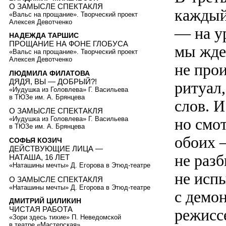
О ЗАМЫСЛЕ СПЕКТАКЛЯ
каждый
«Вальс на прощание». Творческий проект
Алексея Девотченко
— на ур
НАДЕЖДА ТАРШИС
ПРОЩАНИЕ НА ФОНЕ ГЛОБУСА
мы жде
«Вальс на прощание». Творческий проект
Алексея Девотченко
не про
ЛЮДМИЛА ФИЛАТОВА
ДЯДЯ, ВЫ — ДОБРЫЙ?!
ритуал,
«Иудушка из Головлева» Г. Васильева
в ТЮЗе им. А. Брянцева
слов. И
О ЗАМЫСЛЕ СПЕКТАКЛЯ
но смо
«Иудушка из Головлева» Г. Васильева
в ТЮЗе им. А. Брянцева
обоих 
СОФЬЯ КОЗИЧ
ДЕЙСТВУЮЩИЕ ЛИЦА —
не разб
НАТАША, 16 ЛЕТ
«Наташины мечты» Д. Егорова в Этюд-театре
не исп
О ЗАМЫСЛЕ СПЕКТАКЛЯ
«Наташины мечты» Д. Егорова в Этюд-театре
с демон
ДМИТРИЙ ЦИЛИКИН
ЧИСТАЯ РАБОТА
режиссе
«Зори здесь тихие» П. Неведомской
в театре «Мастерская»