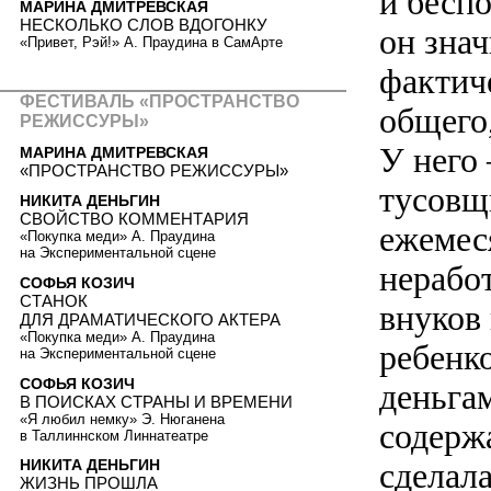
и бесп
МАРИНА ДМИТРЕВСКАЯ
НЕСКОЛЬКО СЛОВ ВДОГОНКУ
он знач
«Привет, Рэй!» А. Праудина в СамАрте
фактич
ФЕСТИВАЛЬ «ПРОСТРАНСТВО
общего,
РЕЖИССУРЫ»
У него
МАРИНА ДМИТРЕВСКАЯ
«ПРОСТРАНСТВО РЕЖИССУРЫ»
тусовщ
НИКИТА ДЕНЬГИН
СВОЙСТВО КОММЕНТАРИЯ
ежемес
«Покупка меди» А. Праудина
на Экспериментальной сцене
нерабо
СОФЬЯ КОЗИЧ
СТАНОК
внуков 
ДЛЯ ДРАМАТИЧЕСКОГО АКТЕРА
«Покупка меди» А. Праудина
ребенко
на Экспериментальной сцене
СОФЬЯ КОЗИЧ
деньгам
В ПОИСКАХ СТРАНЫ И ВРЕМЕНИ
«Я любил немку» Э. Нюганена
содерж
в Таллиннском Линнатеатре
сделал
НИКИТА ДЕНЬГИН
ЖИЗНЬ ПРОШЛА