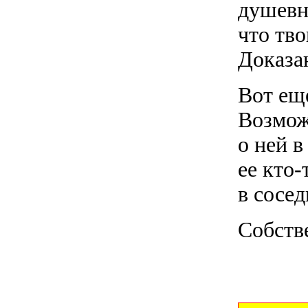
душевны
что тв
Доказа
Вот еще
Возмож
о ней в
ее кто-
в сосед
Собстве