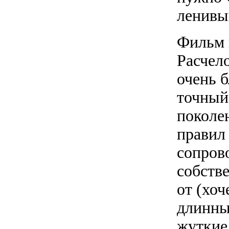
ленивы
Фильм 
Расчел
очень 
точный
поколен
правил
сопров
собств
от (хоч
длинны
жуткие 