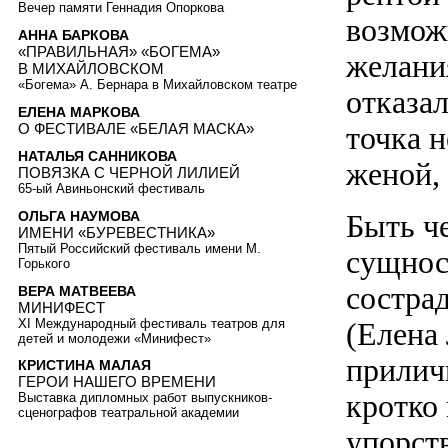
Вечер памяти Геннадия Опоркова
возмож
АННА БАРКОВА
«ПРАВИЛЬНАЯ» «БОГЕМА»
желани
В МИХАЙЛОВСКОМ
«Богема» А. Бернара в Михайловском театре
отказал
ЕЛЕНА МАРКОВА
О ФЕСТИВАЛЕ «БЕЛАЯ МАСКА»
точка н
НАТАЛЬЯ САННИКОВА
женой,
ПОВЯЗКА С ЧЕРНОЙ ЛИЛИЕЙ
65-ый Авиньонский фестиваль
ОЛЬГА НАУМОВА
Быть ч
ИМЕНИ «БУРЕВЕСТНИКА»
Пятый Российский фестиваль имени М.
сущност
Горького
сострад
ВЕРА МАТВЕЕВА
МИНИФЕСТ
XI Международный фестиваль театров для
(Елена 
детей и молодежи «Минифест»
прилич
КРИСТИНА МАЛАЯ
ГЕРОИ НАШЕГО ВРЕМЕНИ
кротко
Выставка дипломных работ выпускников-
сценографов театральной академии
упорст