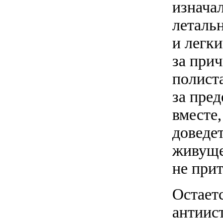
изнача
леталь
и легки
за при
полист
за пред
вместе,
доведет
живуще
не при
Остаетс
антиис