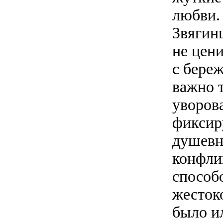
любви. 
Звягинц
не цени
с береж
важно 
уворов
фиксир
душевн
конфли
способ
жесток
было ил