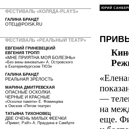
ЮРИЙ САНБЕР
ФЕСТИВАЛЬ «КОЛЯДА-PLAYS»
ГАЛИНА БРАНДТ
ОТЕЦ@POISK.RU
ПРИВ
ФЕСТИВАЛЬ «РЕАЛЬНЫЙ ТЕАТР»
ЕВГЕНИЙ ГРИНЕВЕЦКИЙ
Кин
ЕВГЕНИЯ ТРОПП
«МНЕ ПРИЯТНА МОЯ БОЛЕЗНЬ»
Реж
«Без вины виноватые» А. Островского
в Екатеринбургском ТЮЗе
ГАЛИНА БРАНДТ
«Елена
РЕАЛЬНАЯ ЗРЕЛОСТЬ
показа
МАРИНА ДМИТРЕВСКАЯ
ОПАСНЫЕ ОСКОЛКИ.
— теле
ЧЕРНЫЕ И КРАСНЫЕ
«Осколки памяти» Е. Фоминцева
в Омском «Пятом театре»
на меж
ТАТЬЯНА ТИХОНОВЕЦ
еще. Ф
ДВЕ ОЧЕНЬ МИЛЫХ ФЕЕЧКИ
«Привет, Рэй!» А. Праудина в СамАрте