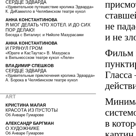
присмо
СЕРДЦЕ ЭДВАРДА
«Удивительное путешествие кролика Эдварда»
К. ДиКамилло в Челябинском театре кукол
ставше
АННА КОНСТАНТИНОВА
не пада
Я МОГ ДЕЛАТЬ ЧТО ХОТЕЛ. И ДО СИХ
ПОР ДЕЛАЮ!
и не зл
Беседа с Виталиус и Нийоле Мазурасами
АННА КОНСТАНТИНОВА
И ГРЯНУЛ ГРОМ
Фильм 
«Юрате и КасТаутас» В. Мазураса
в Вильнюсском театре кукол «Леле»
пункти
ВЛАДИМИР СПЕШКОВ
СЕРДЦЕ ЭДВАРДА
Гласса
«Удивительные приключения кролика Эдварда»
А. Борока в Челябинском театре кукол
действи
ART
Минима
КРИСТИНА МАЛАЯ
систем
КРАСОТА ИЗ ПУСТОТЫ
Об Анваре Гумарове
в котор
АЛЕКСАНДР БАРГМАН
О ХУДОЖНИКЕ
картин 
Об Анваре Гумарове