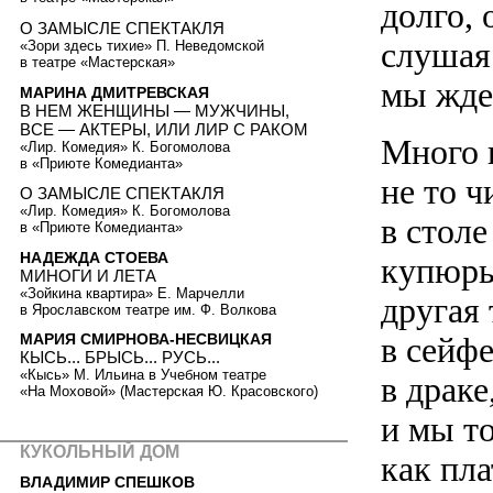
долго, 
О ЗАМЫСЛЕ СПЕКТАКЛЯ
слушая
«Зори здесь тихие» П. Неведомской
в театре «Мастерская»
мы жде
МАРИНА ДМИТРЕВСКАЯ
В НЕМ ЖЕНЩИНЫ — МУЖЧИНЫ,
ВСЕ — АКТЕРЫ, ИЛИ ЛИР С РАКОМ
Много г
«Лир. Комедия» К. Богомолова
в «Приюте Комедианта»
не то ч
О ЗАМЫСЛЕ СПЕКТАКЛЯ
«Лир. Комедия» К. Богомолова
в стол
в «Приюте Комедианта»
НАДЕЖДА СТОЕВА
купюры
МИНОГИ И ЛЕТА
«Зойкина квартира» Е. Марчелли
другая 
в Ярославском театре им. Ф. Волкова
в сейф
МАРИЯ СМИРНОВА-НЕСВИЦКАЯ
КЫСЬ... БРЫСЬ... РУСЬ...
«Кысь» М. Ильина в Учебном театре
в драке
«На Моховой» (Мастерская Ю. Красовского)
и мы то
КУКОЛЬНЫЙ ДОМ
как пл
ВЛАДИМИР СПЕШКОВ