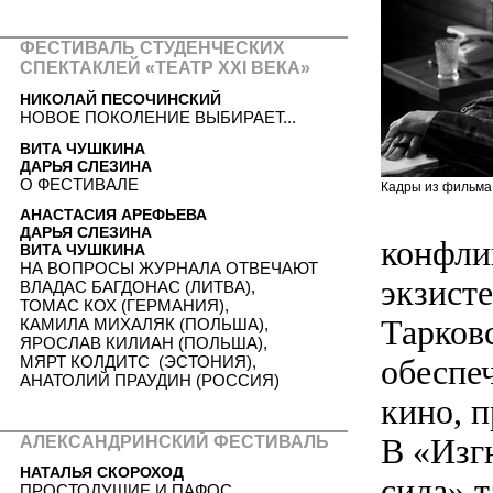
ФЕСТИВАЛЬ СТУДЕНЧЕСКИХ
СПЕКТАКЛЕЙ «ТЕАТР XXI ВЕКА»
НИКОЛАЙ ПЕСОЧИНСКИЙ
НОВОЕ ПОКОЛЕНИЕ ВЫБИРАЕТ...
ВИТА ЧУШКИНА
ДАРЬЯ СЛЕЗИНА
О ФЕСТИВАЛЕ
Кадры из фильма
АНАСТАСИЯ АРЕФЬЕВА
ДАРЬЯ СЛЕЗИНА
конфли
ВИТА ЧУШКИНА
НА ВОПРОСЫ ЖУРНАЛА ОТВЕЧАЮТ
экзист
ВЛАДАС БАГДОНАС (ЛИТВА),
ТОМАС КОХ (ГЕРМАНИЯ),
Тарков
КАМИЛА МИХАЛЯК (ПОЛЬША),
ЯРОСЛАВ КИЛИАН (ПОЛЬША),
обеспе
МЯРТ КОЛДИТС (ЭСТОНИЯ),
АНАТОЛИЙ ПРАУДИН (РОССИЯ)
кино, п
В «Изг
АЛЕКСАНДРИНСКИЙ ФЕСТИВАЛЬ
НАТАЛЬЯ СКОРОХОД
сила» 
ПРОСТОДУШИЕ И ПАФОС