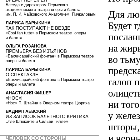
Беседа с директором Пермского
академического театра оперы и балета
Для лю
им. П. И. Чайковского Анатолием Пичкаловым
Будет 
ЛАРИСА БАРЫКИНА
ТАК ПОСТУПАЮТ НЕ ВЕЗДЕ
«Cosi fan tutte» в Пермском театре оперы
послан
и балета
на жир
ОЛЬГА РОЗАНОВА
ПРЕМЬЕРА БЕЗ ИЗЪЯНОВ
во тьму
«Бахчисарайский фонтан» в Пермском театре
оперы и балета
предск
ЛАРИСА БАРЫКИНА
О СПЕКТАКЛЕ
галоп п
«Бахчисарайский фонтан» в Пермском театре
оперы и балета
олицетв
АНАСТАСИЯ ФИШЕР
«НОС»!
ни того
«Нос» П. Штайна в Оперном театре Цюриха
ВАДИМ ГАЕВСКИЙ
у желе
ИЗ ЗАПИСОК БАЛЕТНОГО КРИТИКА
Эгле Шпокайте и Сильви Гиллем
шторы,
и черн
ЧЕЛОВЕК СО СТОРОНЫ