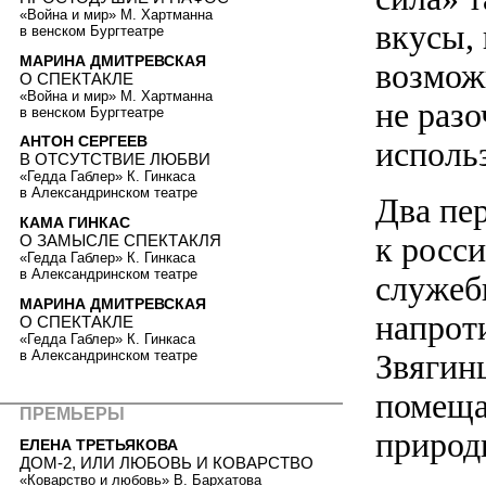
«Война и мир» М. Хартманна
вкусы,
в венском Бургтеатре
МАРИНА ДМИТРЕВСКАЯ
возмож
О СПЕКТАКЛЕ
«Война и мир» М. Хартманна
не разо
в венском Бургтеатре
АНТОН СЕРГЕЕВ
исполь
В ОТСУТСТВИЕ ЛЮБВИ
«Гедда Габлер» К. Гинкаса
в Александринском театре
Два пе
КАМА ГИНКАС
к росс
О ЗАМЫСЛЕ СПЕКТАКЛЯ
«Гедда Габлер» К. Гинкаса
в Александринском театре
служеб
МАРИНА ДМИТРЕВСКАЯ
напрот
О СПЕКТАКЛЕ
«Гедда Габлер» К. Гинкаса
в Александринском театре
Звягинц
помеща
ПРЕМЬЕРЫ
природ
ЕЛЕНА ТРЕТЬЯКОВА
ДОМ-2, ИЛИ ЛЮБОВЬ И КОВАРСТВО
«Коварство и любовь» В. Бархатова