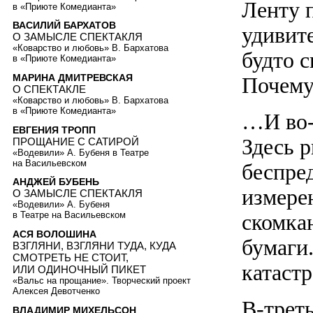
Ленту 
в «Приюте Комедианта»
ВАСИЛИЙ БАРХАТОВ
удивит
О ЗАМЫСЛЕ СПЕКТАКЛЯ
«Коварство и любовь» В. Бархатова
будто 
в «Приюте Комедианта»
МАРИНА ДМИТРЕВСКАЯ
Почему
О СПЕКТАКЛЕ
«Коварство и любовь» В. Бархатова
в «Приюте Комедианта»
…И во-
ЕВГЕНИЯ ТРОПП
Здесь 
ПРОЩАНИЕ С САТИРОЙ
«Водевили» А. Бубеня в Театре
на Васильевском
беспре
АНДЖЕЙ БУБЕНЬ
измере
О ЗАМЫСЛЕ СПЕКТАКЛЯ
«Водевили» А. Бубеня
скомка
в Театре на Васильевском
АСЯ ВОЛОШИНА
бумаги
ВЗГЛЯНИ, ВЗГЛЯНИ ТУДА, КУДА
СМОТРЕТЬ НЕ СТОИТ,
катаст
ИЛИ ОДИНОЧНЫЙ ПИКЕТ
«Вальс на прощание». Творческий проект
Алексея Девотченко
В-треть
ВЛАДИМИР МИХЕЛЬСОН