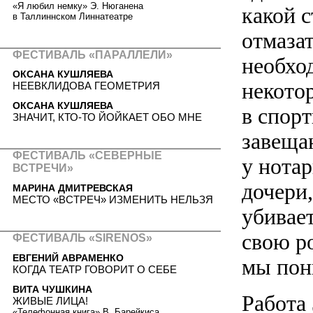
«Я любил немку» Э. Нюганена
какой с
в Таллиннском Линнатеатре
отмазат
ФЕСТИВАЛЬ «ПАРАЛЛЕЛИ»
необхо
ОКСАНА КУШЛЯЕВА
некото
НЕЕВКЛИДОВА ГЕОМЕТРИЯ
ОКСАНА КУШЛЯЕВА
в спорт
ЗНАЧИТ, КТО-ТО ЙОЙКАЕТ ОБО МНЕ
завещан
ФЕСТИВАЛЬ «СЕВЕРНЫЕ
у нота
ВСТРЕЧИ»
дочери
МАРИНА ДМИТРЕВСКАЯ
МЕСТО «ВСТРЕЧ» ИЗМЕНИТЬ НЕЛЬЗЯ
убивае
свою ро
ФЕСТИВАЛЬ «SIRENOS»
ЕВГЕНИЙ АВРАМЕНКО
мы пон
КОГДА ТЕАТР ГОВОРИТ О СЕБЕ
ВИТА ЧУШКИНА
Работа
ЖИВЫЕ ЛИЦА!
«Телефонная книга» В. Барейкиса