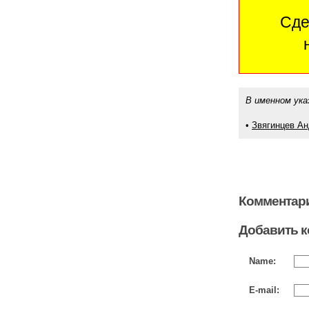
Сде
В именном ука
•
Звягинцев А
Комментари
Добавить 
Name:
E-mail: