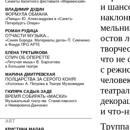
Сюжеты балетного фестиваля «Мариинский»
и шанс
ВЛАДИМИР ДУДИН
ФОРМУЛА ОБМАНА
наклон
«Паяцы» Ю. Александрова в «Санктъ-
Петербургъ Опере»
мельни
РОМАН РУДИЦА
остов 
ОТЧАСТИ МУЗЫКА...
«Синяя Борода. Материалы дела» П. Семченко
в Фонде ПРО АРТЕ
творчес
ЕЛЕНА ТРЕТЬЯКОВА
что не 
СПИЧ ОБ ОПЕРЕТТЕ
«Летучая мышь» В. Бархатова
в Большом театре
с режи
МАРИНА ДМИТРЕВСКАЯ
челове
ПОЛЦАРСТВА ЗА СЕРОГО КОНЯ!
«Холопка» А. Петрова в Театре Музкомедии
театра
ГЮЛЯРА САДЫХ-ЗАДЕ
ВРЕМЯ СОБИРАТЬ «МАСКИ»
декора
Музыкальный театр им. Станиславского
и Немировича-Данченко
и что-н
ART
Труппа
КРИСТИНА МАЛАЯ