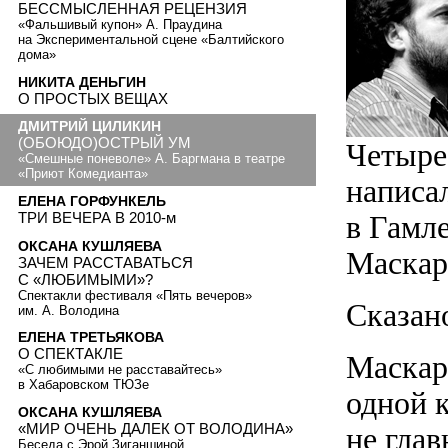
БЕССМЫСЛЕННАЯ РЕЦЕНЗИЯ
«Фальшивый купон» А. Праудина
на Экспериментальной сцене «Балтийского
дома»
НИКИТА ДЕНЬГИН
О ПРОСТЫХ ВЕЩАХ
ДМИТРИЙ ЦИЛИКИН
(ОБОЮДО)ОСТРЫЙ УМ
Четыре
«Смешные поневоле» А. Баргмана в театре
«Приют Комедианта»
написа
ЕЛЕНА ГОРФУНКЕЛЬ
ТРИ ВЕЧЕРА В 2010-м
в Гамле
ОКСАНА КУШЛЯЕВА
Маскар
ЗАЧЕМ РАССТАВАТЬСЯ
С «ЛЮБИМЫМИ»?
Спектакли фестиваля «Пять вечеров»
Сказан
им. А. Володина
ЕЛЕНА ТРЕТЬЯКОВА
О СПЕКТАКЛЕ
Маскар
«С любимыми не расставайтесь»
в Хабаровском ТЮЗе
одной 
ОКСАНА КУШЛЯЕВА
«МИР ОЧЕНЬ ДАЛЕК ОТ ВОЛОДИНА»
не гла
Беседа с Эрой Зиганшиной