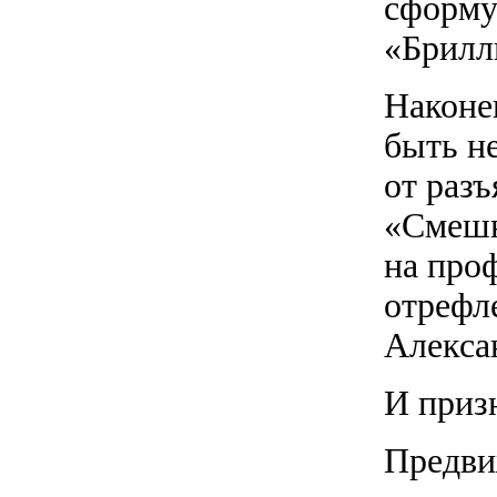
сформу
«Брилл
Наконе
быть н
от разъ
«Смешн
на проф
отрефл
Алекса
И приз
Предви