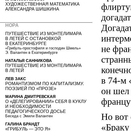
флирту
ХУДОЖЕСТВЕННАЯ МАТЕМАТИКА
АЛЕКСАНДРА ШИШКИНА
догадат
Догада
НОРА
ПУТЕШЕСТВИЕ ИЗ МОНТЕЛИМАРА
интерм
В ЛЕТЕЙ С ОСТАНОВКОЙ
В ЕКАТЕРИНБУРГЕ
не фра
«Грибуль-простофиля и господин Шмель»
Э. Валантен в Екатеринбурге
странн
НАТАЛЬЯ САННИКОВА
ПУТЕШЕСТВИЕ ИЗ МОНТЕЛИМАРА
конечн
В ЛЕТЕЙ
в
74-м
«
ЛЕВ ЗАКС
РОМАНТИЗМОМ ПО КАПИТАЛИЗМУ.
он шел 
ПОЭЗИЕЙ ПО «ПРОЗЕ»
МАРИНА ДМИТРЕВСКАЯ
францу
О «ДЕЛЕГИРОВАНИИ» СЕБЯ В КУКЛУ
И НЕОБХОДИМОСТИ
ПЕДАГОГИЧЕСКОГО ДОСЬЕ
Но вот
Беседа с Эмили Валантен
ГАЛИНА БРАНДТ
«Браку
«ГРИБУЛЬ — ЭТО Я»