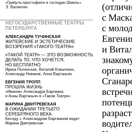
«Грибуль-простофиля и господин Шмель»
(отлич
Э. Валантен
с Маск
НЕГОСУДАРСТВЕННЫЕ ТЕАТРЫ
с молод
ПЕТЕРБУРГА
Евгени
АЛЕКСАНДРА ТУЧИНСКАЯ
ЖИТЕЙСКИЕ И ЭСТЕТИЧЕСКИЕ
ВОЗЗРЕНИЯ «ТАКОГО ТЕАТРА»
и Вита
«ТАКОЙ ТЕАТР» — ЭТО ВОЗМОЖНОСТЬ
знаком
ДЕЛАТЬ ТО, ЧТО ХОЧЕТСЯ,
НО БЕСПЛАТНО
органи
Ирина Полянская, Виталий Коваленко,
Александр Новиков, Анна Вартаньян
Сганар
ЕВГЕНИЯ ТРОПП
ПРОШЛА ЖИЗНЬ
встреч
«Иванов» Александра Баргмана
и Анны Вартаньян в «Таком Театре»
потенц
МАРИНА ДМИТРЕВСКАЯ
В ОЖИДАНИИ ТРЕТЬЕГО
разрас
СЕРЕБРЯНОГО ВЕКА
Беседу с Александром Баргманом ведет
водите
Марина Дмитревская