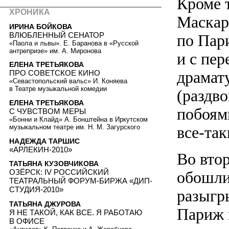
Кроме 
ХРОНИКА
Маскар
ИРИНА БОЙКОВА
ВЛЮБЛЕННЫЙ СЕНАТОР
по Пари
«Паола и львы». Е. Баранова в «Русской
антрепризе» им. А. Миронова
и с пер
ЕЛЕНА ТРЕТЬЯКОВА
драмат
ПРО СОВЕТСКОЕ КИНО
«Севастопольский вальс» И. Коняева
в Театре музыкальной комедии
(раздв
ЕЛЕНА ТРЕТЬЯКОВА
побоям
С ЧУВСТВОМ МЕРЫ
«Бонни и Клайд» А. Бонштейна в Иркутском
музыкальном театре им. Н. М. Загурского
все-так
НАДЕЖДА ТАРШИС
«АРЛЕКИН-2010»
Во вто
ТАТЬЯНА КУЗОВЧИКОВА
ОЗЁРСК: IV РОССИЙСКИЙ
обошли
ТЕАТРАЛЬНЫЙ ФОРУМ-БИРЖА «ДИП-
СТУДИЯ-2010»
разыгры
ТАТЬЯНА ДЖУРОВА
Париж 
Я НЕ ТАКОЙ, КАК ВСЕ. Я РАБОТАЮ
В ОФИСЕ