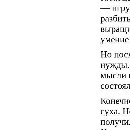
— игру 
разбиты
выращи
умение
Но пос
нужды.
мысли 
состоял
Конечн
суха. 
получи