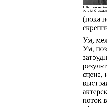
А. Вартаньян (Кат
Фото М. Стеколь
(пока н
скрепи
Ум, меж
Ум, поз
затруд
результ
сцена, 
выстра
актерс
поток в