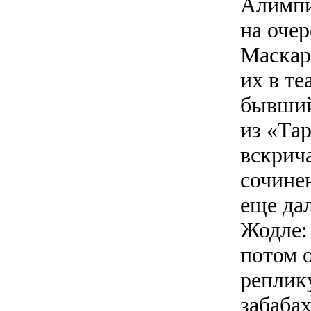
Алимпи
на оче
Маскар
их в те
бывший
из «Та
вскрич
сочинен
еще да
Жодле:
потом 
реплик
забаба