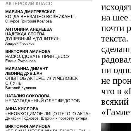
АКТЕРСКИЙ КЛАСС
исходят
МАРИНА ДМИТРЕВСКАЯ
на шее 
КОГДА ВНЕЗАПНО ВОЗНИКАЕТ...
О курсе Григория Козлова
почти 
АНТОНИНА АНДРЕЕВА
НАДЕЖДА СТОЕВА
текста
ДУШЕВНЫЙ УДУШИТЕЛЬ
Андрей Феськов
сделан
ВИКТОРИЯ АМИНОВА
РАСКОЛДОВАТЬ ПРИНЦЕССУ
радова
Елена Руфанова
ни одно
МАРИАННА ДИМАНТ
ЛЕОНИД ДУБШАН
не про
ОПЫТ ОБ АКТЕРЕ, ИЛИ ЧЕЛОВЕК
С ЛУНЫ
что в 
Виталий Куликов
НАТАЛИЯ СОКОЛОВА
всякий
НЕРАЗГАДАННЫЙ ОЛЕГ ФЕДОРОВ
АННА КИСЛОВА
«Гамле
«НЕОБХОДИМОЕ ЛИЦО ПЯТОГО АКТА»
Дмитрий Поднозов. Штрихи к портрету актера
ВИКТОРИЯ АМИНОВА