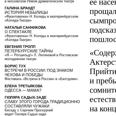
ее насе
в московском Новом драматическом театре
ГАЛИНА БРАНДТ
прощал
ИСТОРИЯ НЕБЫЛИЦЫ
«Фронтовичка» Н. Коляды в екатеринбургском
сымпро
«Коляда-Театре»
подска
НАТАЛЬЯ САННИКОВА
О СПЕКТАКЛЕ
«Фронтовичка» Н. Коляды в екатеринбургском
пошло
«Коляда-Театре»
ЕВГЕНИЯ ТРОПП
«Содер
ПЕТЕРБУРГСКИЕ ТАЙНЫ
«Я — Ротшильд!» Л. Леляновой в Ростовском
молодежном театре
Актерст
БОРИС ТУХ
Прийти 
ВСТРЕЧИ В РОССИИ: ПОД ЗНАКОМ
ЧЕХОВА И ПОБЕДЫ
и преб
Фестиваль «Встречи в России» в «Балтдоме»
ЕЛЕНА ТРЕТЬЯКОВА
сомнит
ОДЕССА — МАМА?
естест
ГЮЛЯРА САДЫХ-ЗАДЕ
СЛАВУ ЭТОГО ГОРОДА ТРАДИЦИОННО
на конц
СОСТАВЛЯЛИ ЧУЖАКИ
Беседу с Сергеем Проскурней
ведет Гюляра Садых-заде