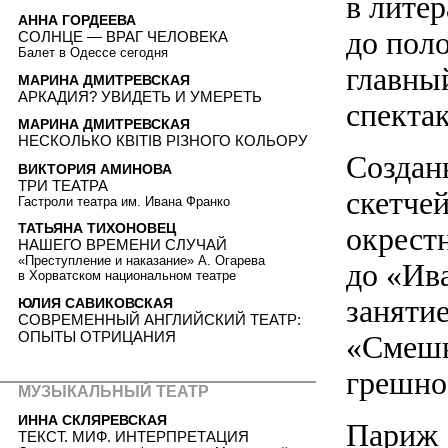
в лите
АННА ГОРДЕЕВА
до пол
СОЛНЦЕ — ВРАГ ЧЕЛОВЕКА
Балет в Одессе сегодня
главны
МАРИНА ДМИТРЕВСКАЯ
АРКАДИЯ? УВИДЕТЬ И УМЕРЕТЬ
спекта
МАРИНА ДМИТРЕВСКАЯ
НЕСКОЛЬКО КВІТІВ РІЗНОГО КОЛЬОРУ
Создан
ВИКТОРИЯ АМИНОВА
ТРИ ТЕАТРА
скетче
Гастроли театра им. Ивана Франко
ТАТЬЯНА ТИХОНОВЕЦ
окрест
НАШЕГО ВРЕМЕНИ СЛУЧАЙ
«Преступление и наказание» А. Огарева
до «Ив
в Хорватском национальном театре
занятие
ЮЛИЯ САВИКОВСКАЯ
СОВРЕМЕННЫЙ АНГЛИЙСКИЙ ТЕАТР:
ОПЫТЫ ОТРИЦАНИЯ
«Смешн
грешное
МУЗЫКАЛЬНЫЙ ТЕАТР
ИННА СКЛЯРЕВСКАЯ
Париж
ТЕКСТ. МИФ. ИНТЕРПРЕТАЦИЯ