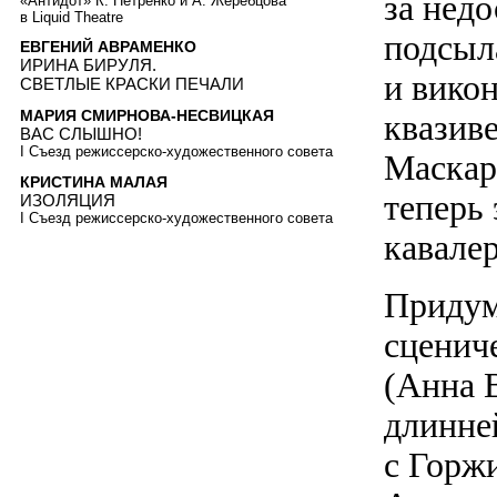
за недо
«Антидот» К. Петренко и А. Жеребцова
в Liquid Theatre
подсыл
ЕВГЕНИЙ АВРАМЕНКО
ИРИНА БИРУЛЯ.
и вико
СВЕТЛЫЕ КРАСКИ ПЕЧАЛИ
МАРИЯ СМИРНОВА-НЕСВИЦКАЯ
квазив
ВАС СЛЫШНО!
I Съезд режиссерско-художественного совета
Маскар
КРИСТИНА МАЛАЯ
теперь
ИЗОЛЯЦИЯ
I Съезд режиссерско-художественного совета
кавале
Придум
сценич
(Анна 
длинне
с Горж