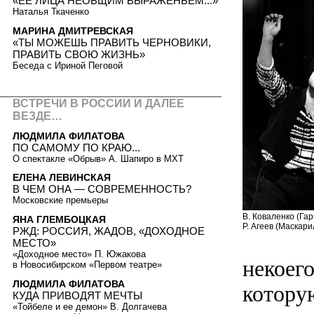
«ЕЕ ЛИЦА НЕОБЩИМ ВЫРАЖЕНЬЕМ...»
Наталья Ткаченко
МАРИНА ДМИТРЕВСКАЯ
«ТЫ МОЖЕШЬ ПРАВИТЬ ЧЕРНОВИКИ,
ПРАВИТЬ СВОЮ ЖИЗНЬ»
Беседа с Ириной Пеговой
ВСТРЕЧИ В РОССИИ И ДАЛЕЕ
ВЕЗДЕ…
ЛЮДМИЛА ФИЛАТОВА
ПО САМОМУ ПО КРАЮ...
О спектакле «Обрыв» А. Шапиро в МХТ
ЕЛЕНА ЛЕВИНСКАЯ
В ЧЕМ ОНА — СОВРЕМЕННОСТЬ?
Московские премьеры
В. Коваленко (Гар
ЯНА ГЛЕМБОЦКАЯ
Р. Агеев (Маскари
РЖД: РОССИЯ, ЖАДОВ, «ДОХОДНОЕ
МЕСТО»
«Доходное место» П. Южакова
некоег
в Новосибирском «Первом театре»
ЛЮДМИЛА ФИЛАТОВА
котору
КУДА ПРИВОДЯТ МЕЧТЫ
«Тойбеле и ее демон» В. Долгачева