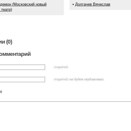
 демон (Московский новый
•
Долгачев Вячеслав
 театр)
и (0)
комментарий
(required)
(required) (не будет опубликован)
t