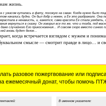
нам жизнь.
а с ужасом куталась в фату, похожую на саван. Когда нужно было по
том начались будни. Он был добр и нежен, а Ее это раздражало. Она 
ерерастала в ненависть, и, кажется, сама красота Ее стала увядать,
ния вернуться в сказку. Он говорил все то же, что и тогда, под мас
, даже случайного Его прикосновения… И совсем скоро вместо синего 
 ней вновь будет белое…
рает, когда встречается взглядом с мужем и понима
буквальном смысле — смотрит правде в лицо… и све
лать разовое пожертвование или подпис
на ежемесячный донат, чтобы помочь ПТ
пектаклей:
В именном указателе: