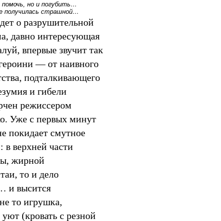
 помочь, но и погубить…
оне получилась страшной…
идет о разрушительной
ма, давно интересующая
алуй, впервые звучит так
 героини — от наивного
ства, подталкивающего
езумия и гибели
рчен режиссером
о. Уже с первых минут
не покидает смутное
 в верхней части
ны, жирной
аи, то и дело
… и высится
не то игрушка,
 уют (кровать с резной