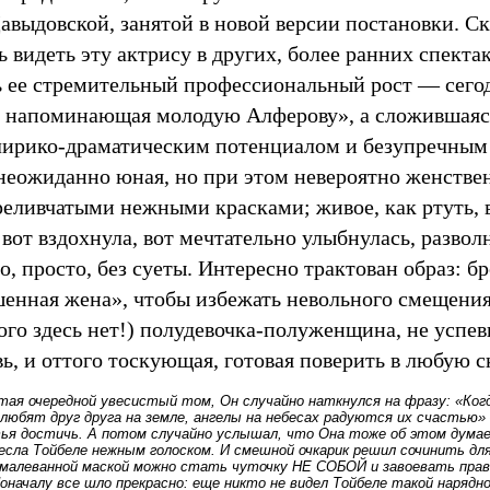
авыдовской, занятой в новой версии постановки. Ск
 видеть эту актрису в других, более ранних спектак
ь ее стремительный профессиональный рост — сегод
, напоминающая молодую Алферову», а сложившаяся
ирико-драматическим потенциалом и безупречным 
неожиданно юная, но при этом невероятно женствен
реливчатыми нежными красками; живое, как ртуть, 
вот вздохнула, вот мечтательно улыбнулась, разво
о, просто, без суеты. Интересно трактован образ: 
енная жена», чтобы избежать невольного смещения
ого здесь нет!) полудевочка-полуженщина, не успев
вь, и оттого тоскующая, готовая поверить в любую 
ая очередной увесистый том, Он случайно наткнулся на фразу: «Ког
любят друг друга на земле, ангелы на небесах радуются их счастью»
тья достичь. А потом случайно услышал, что Она тоже об этом дума
несла Тойбеле нежным голоском. И смешной очкарик решил сочинить дл
амалеванной маской можно стать чуточку НЕ СОБОЙ и завоевать прав
оначалу все шло прекрасно: еще никто не видел Тойбеле такой нарядно