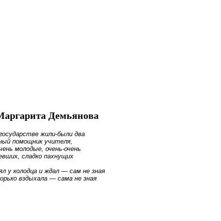
Мир
 Маргарита Демьянова
 государстве жили-были два
мный помощник учителя,
чень молодые, очень-очень
евших, сладко пахнущих
ял у колодца и ждал — сам не зная
горько вздыхала — сама не зная