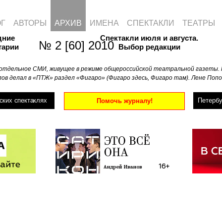
ОГ
АВТОРЫ
АРХИВ
ИМЕНА
СПЕКТАКЛИ
ТЕАТРЫ
дние
Спектакли июля и августа.
№ 2 [60] 2010
тарии
Выбор редакции
отдельное СМИ, живущее в режиме общероссийской театральной газеты. 
ов делал в «ПТЖ» раздел «Фигаро» (Фигаро здесь, Фигаро там). Лене Попо
ских спектаклях
Петербу
Помочь журналу!