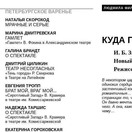
ЛЮДМИЛА ФИ
ПЕТЕРБУРГСКОЕ ВАРЕНЬЕ
НАТАЛЬЯ СКОРОХОД
МРАЧНЫЕ И СЕРЫЕ
МАРИНА ДМИТРЕВСКАЯ
КУДА 
ГАМЛЕТ
«Гамлет» В. Фокина в Александринском театре
ГАЛИНА БРАНДТ
И. Б. 
О СПЕКТАКЛЕ
Новый 
ДМИТРИЙ ЦИЛИКИН
Режис
ТЕАТР НЕСОГЛАСНЫХ
«Тень города» Р. Смирнова
в Театре на Литейном
В некотором ца
одиноких сердца
ЕВГЕНИЯ ТРОПП
застенчивый кос
БРАТ МОЙ, ВРАГ МОЙ...
романтичные… и
«Сиротливый Запад» В. Крамера
страницах то, 
в театре им. Комиссаржевской
Он давно мечтал
чего. А она, ка
НАДЕЖДА ТАРШИС
чему…
О СПЕКТАКЛЕ
«Сиротливый Запад» В. Крамера
в театре им. Комиссаржевской
ЕКАТЕРИНА ГОРОХОВСКАЯ