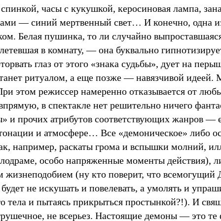
 спинкой, часы с кукушкой, керосиновая лампа, зан
ками — синий мертвенный свет… И конечно, одна 
ом. Белая пушинка, то ли случайно выпроставшаяся
алетевшая в комнату, — она буквально гипнотизируе
оторвать глаз от этого «знака судьбы», дует на пер
станет ритуалом, а еще позже — навязчивой идеей.
При этом режиссер намеренно отказывается от люб
впрямую, в спектакле нет решительно ничего фанта
» и прочих атрибутов соответствующих жанров — ес
тонации и атмосфере… Все «демоническое» либо о
ак, например, раскаты грома и вспышки молний, и
елодраме, особо напряженные моменты действия), л
 жизнеподобием (ну кто поверит, что всемогущий
будет не искушать и повелевать, а умолять и упраши
о тела и пытаясь прикрыться простынкой?!). И св
игрушечное, не всерьез. Настоящие демоны — это те