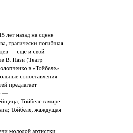
5 лет назад на сцене
ва, трагически погибшая
цев — еще и свой
е В. Пази (Театр
Солопченко в «Тойбеле»
евольные сопоставления
тей предлагает
е —
ейщица; Тойбеле в мире
чага; Тойбеле, жаждущая
лечи молодой артистки