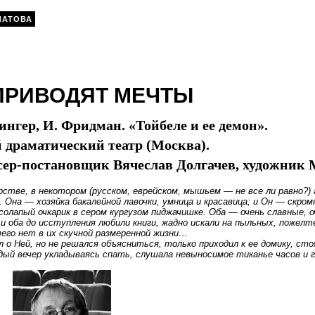
ЛАТОВА
ПРИВОДЯТ МЕЧТЫ
Зингер, И. Фридман. «Тойбеле и ее демон».
драматический театр (Москва).
сер-постановщик Вячеслав Долгачев, художник
рстве, в некотором (русском, еврейском, мышьем — не все ли равно?)
. Она — хозяйка бакалейной лавочки, умница и красавица; и Он — скро
олапый очкарик в сером кургузом пиджачишке. Оба — очень славные, о
 оба до исступления любили книги, жадно искали на пыльных, пожелт
чего нет в их скучной размеренной жизни…
 о Ней, но не решался объясниться, только приходил к ее домику, сто
ждый вечер укладываясь спать, слушала невыносимое тиканье часов и 