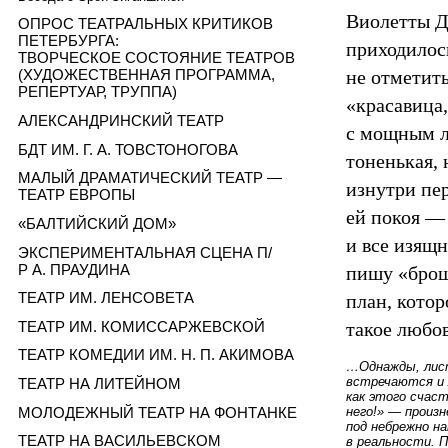
Виолетты Д
ОПРОС ТЕАТРАЛЬНЫХ КРИТИКОВ
ПЕТЕРБУРГА:
приходилось
ТВОРЧЕСКОЕ СОСТОЯНИЕ ТЕАТРОВ
не отметит
(ХУДОЖЕСТВЕННАЯ ПРОГРАММА,
РЕПЕРТУАР, ТРУППА)
«красавица
АЛЕКСАНДРИНСКИЙ ТЕАТР
с мощным л
БДТ ИМ. Г. А. ТОВСТОНОГОВА
тоненькая, 
МАЛЫЙ ДРАМАТИЧЕСКИЙ ТЕАТР —
изнутри пе
ТЕАТР ЕВРОПЫ
ей покоя — 
«БАЛТИЙСКИЙ ДОМ»
и все изящн
ЭКСПЕРИМЕНТАЛЬНАЯ СЦЕНА П/
Р А. ПРАУДИНА
пишу «брош
ТЕАТР ИМ. ЛЕНСОВЕТА
план, котор
ТЕАТР ИМ. КОМИССАРЖЕВСКОЙ
такое любо
ТЕАТР КОМЕДИИ ИМ. Н. П. АКИМОВА
…Однажды, лист
встречаются и 
ТЕАТР НА ЛИТЕЙНОМ
как этого счас
МОЛОДЕЖНЫЙ ТЕАТР НА ФОНТАНКЕ
него!» — произ
под небрежно н
ТЕАТР НА ВАСИЛЬЕВСКОМ
в реальности. П