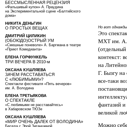
БЕССМЫСЛЕННАЯ РЕЦЕНЗИЯ
«Фальшивый купон» А. Праудина
на Экспериментальной сцене «Балтийского
дома»
НИКИТА ДЕНЬГИН
Но вот однаж
О ПРОСТЫХ ВЕЩАХ
Это спектак
ДМИТРИЙ ЦИЛИКИН
МХТ им. А.
(ОБОЮДО)ОСТРЫЙ УМ
«Смешные поневоле» А. Баргмана в театре
(отдельный
«Приют Комедианта»
контекст: в
ЕЛЕНА ГОРФУНКЕЛЬ
ТРИ ВЕЧЕРА В 2010-м
на Литейно
ОКСАНА КУШЛЯЕВА
Г. Бызгу на
ЗАЧЕМ РАССТАВАТЬСЯ
С «ЛЮБИМЫМИ»?
все-таки в
Спектакли фестиваля «Пять вечеров»
постановщи
им. А. Володина
ЕЛЕНА ТРЕТЬЯКОВА
интеллекту
О СПЕКТАКЛЕ
фантазий и
«С любимыми не расставайтесь»
в Хабаровском ТЮЗе
великой лю
ОКСАНА КУШЛЯЕВА
«МИР ОЧЕНЬ ДАЛЕК ОТ ВОЛОДИНА»
Можно себе 
Беседа с Эрой Зиганшиной