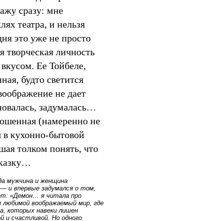
ажу сразу: мне
лях театра, и нельзя
ня это уже не просто
 творческая личность
вкусом. Ее Тойбеле,
ная, будто светится
воображение не дает
лновалась, задумалась…
брошенная (намеренно не
 в кухонно-бытовой
шая толком понять, что
сказку…
да мужчина и женщина
 — и впервые задумался о том,
ет: «Демон… я читала про
я любимой воображаемый мир, где
а, которых навеки лишен
й и счастливой. Но одного