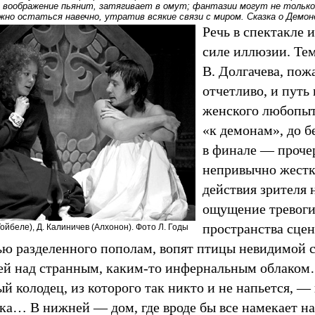
а: воображение пьянит, затягивает в омут; фантазии могут не только
ожно остаться навечно, утратив всякие связи с миром. Сказка о Дем
Речь в спектакле 
силе иллюзии. Те
В. Долгачева, пож
отчетливо, и путь
женского любопыт
«к демонам», до б
в финале — проче
непривычно жестк
действия зрителя 
ощущение тревоги:
пространства сце
ойбеле), Д. Калиничев (Алхонон). Фото Л. Годы
ью разделенного пополам, вопят птицы невидимой ст
й над странным, каким-то инфернальным облаком
й колодец, из которого так никто и не напьется, — 
ка… В нижней — дом, где вроде бы все намекает на