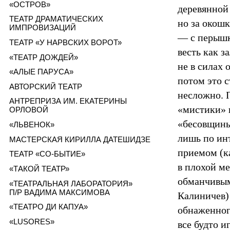
«ОСТРОВ»
деревянной
ТЕАТР ДРАМАТИЧЕСКИХ
но за окош
ИМПРОВИЗАЦИЙ
— с перышк
ТЕАТР «У НАРВСКИХ ВОРОТ»
весть как з
«ТЕАТР ДОЖДЕЙ»
не в силах 
«АЛЫЕ ПАРУСА»
потом это 
АВТОРСКИЙ ТЕАТР
несложно. 
АНТРЕПРИЗА ИМ. ЕКАТЕРИНЫ
«мистики» 
ОРЛОВОЙ
«бесовщины
«ЛЬВЕНОК»
лишь по ин
МАСТЕРСКАЯ КИРИЛЛА ДАТЕШИДЗЕ
приемом (к
ТЕАТР «СО-БЫТИЕ»
в плохой м
«ТАКОЙ ТЕАТР»
обманчивым
«ТЕАТРАЛЬНАЯ ЛАБОРАТОРИЯ»
П/Р ВАДИМА МАКСИМОВА
Калиничев) 
«ТЕАТРО ДИ КАПУА»
обнаженног
«LUSORES»
все будто 