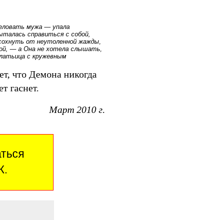
целовать мужа — упала
пыталась справиться с собой,
 сохнуть от неутоленной жажды,
кой, — а Она не хотела слышать,
платьица с кружевным
ет, что Демона никогда
т гаснет.
Март 2010 г.
аться
Ж.