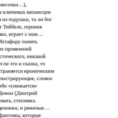
авесочки…),
из ключевых мизансцен
 из подушки, то ли бог
т Тойбеле, героиня
ышко, играет с ним…
 Метафору понять
ых проявлений
стического, никакой
ли это и сказка, то
страняется ироническим
ллюстрирующие, словно
ибо «снижается»
 Демон (Дмитрий
вать, стесняясь
ященники, и ряженые…
 фантомы, которые