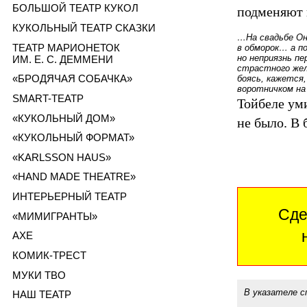
БОЛЬШОЙ ТЕАТР КУКОЛ
подменяют 
КУКОЛЬНЫЙ ТЕАТР СКАЗКИ
…На свадьбе Он
ТЕАТР МАРИОНЕТОК
в обморок… а по
но неприязнь п
ИМ. Е. С. ДЕММЕНИ
страстного жела
«БРОДЯЧАЯ СОБАЧКА»
боясь, кажется
воротничком на
SMART-ТЕАТР
Тойбеле уми
«КУКОЛЬНЫЙ ДОМ»
не было. В 
«КУКОЛЬНЫЙ ФОРМАТ»
«KARLSSON HAUS»
«HAND MADE THEATRE»
ИНТЕРЬЕРНЫЙ ТЕАТР
Сде
«МИМИГРАНТЫ»
AXE
КОМИК-ТРЕСТ
МУКИ ТВО
В указателе с
НАШ ТЕАТР