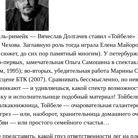
ды…
ль-римейк — Вячеслав Долгачев ставил «Тойбеле» 1
 Чехова. Заглавную роль тогда играла Елена Майоро
 сюжет, до сих пор памятный многим). У петербурж
о-первых, замечательная Ольга Самошина в спектакл
м, 1995); во-вторых, убедительная работа Марины 
 сцене БТК (2007). Сравнивать бессмысленно, но н
озникают — и удивляешься, какой спектр возможнос
ку и исполнительнице подобный материал! Тойбел
алкакнижница, Тойбеле — очаровательная галантер
 грез — или, наоборот, хранительница домашнего о
бви — или простого семейного счастья…
представить, какой груз ответственности лег на п