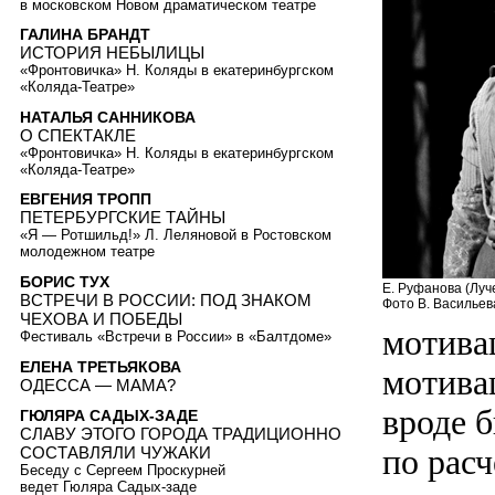
в московском Новом драматическом театре
ГАЛИНА БРАНДТ
ИСТОРИЯ НЕБЫЛИЦЫ
«Фронтовичка» Н. Коляды в екатеринбургском
«Коляда-Театре»
НАТАЛЬЯ САННИКОВА
О СПЕКТАКЛЕ
«Фронтовичка» Н. Коляды в екатеринбургском
«Коляда-Театре»
ЕВГЕНИЯ ТРОПП
ПЕТЕРБУРГСКИЕ ТАЙНЫ
«Я — Ротшильд!» Л. Леляновой в Ростовском
молодежном театре
БОРИС ТУХ
Е. Руфанова (Луч
ВСТРЕЧИ В РОССИИ: ПОД ЗНАКОМ
Фото В. Васильев
ЧЕХОВА И ПОБЕДЫ
мотива
Фестиваль «Встречи в России» в «Балтдоме»
ЕЛЕНА ТРЕТЬЯКОВА
мотива
ОДЕССА — МАМА?
вроде б
ГЮЛЯРА САДЫХ-ЗАДЕ
СЛАВУ ЭТОГО ГОРОДА ТРАДИЦИОННО
по расч
СОСТАВЛЯЛИ ЧУЖАКИ
Беседу с Сергеем Проскурней
ведет Гюляра Садых-заде