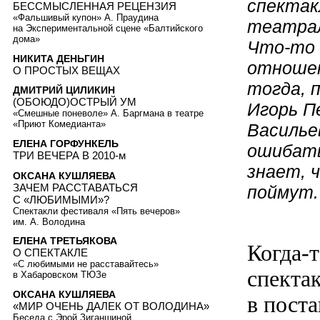
спектак
БЕССМЫСЛЕННАЯ РЕЦЕНЗИЯ
«Фальшивый купон» А. Праудина
театрал
на Экспериментальной сцене «Балтийского
дома»
Что-то 
НИКИТА ДЕНЬГИН
отношен
О ПРОСТЫХ ВЕЩАХ
тогда, 
ДМИТРИЙ ЦИЛИКИН
(ОБОЮДО)ОСТРЫЙ УМ
Игорь П
«Смешные поневоле» А. Баргмана в театре
«Приют Комедианта»
Василье
ЕЛЕНА ГОРФУНКЕЛЬ
ошибать
ТРИ ВЕЧЕРА В 2010-м
знает, 
ОКСАНА КУШЛЯЕВА
ЗАЧЕМ РАССТАВАТЬСЯ
поймут.
С «ЛЮБИМЫМИ»?
Спектакли фестиваля «Пять вечеров»
им. А. Володина
ЕЛЕНА ТРЕТЬЯКОВА
Когда-т
О СПЕКТАКЛЕ
«С любимыми не расставайтесь»
спекта
в Хабаровском ТЮЗе
ОКСАНА КУШЛЯЕВА
в пост
«МИР ОЧЕНЬ ДАЛЕК ОТ ВОЛОДИНА»
Беседа с Эрой Зиганшиной