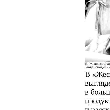
Е. Руфанова (Эу
Театр Комедии им
В «Жес
выгляд
в боль
продукт
и расск