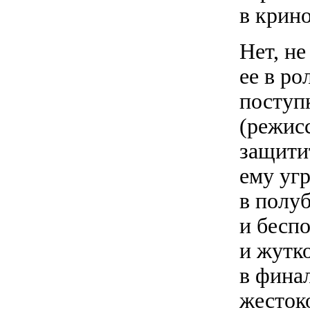
в крин
Нет, н
ее в р
поступ
(режис
защитит
ему уг
в полу
и бесп
и жутк
в фина
жесток