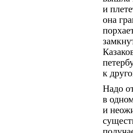
и плете
она гр
порхает
замкнут
Казако
петерб
к друг
Надо о
в одно
и неожи
существ
получае