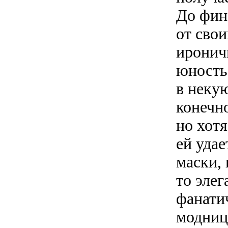
До фин
от свои
иронич
юность,
в неку
конечно
но хотя
ей удае
маски, 
то элег
фанати
модниц