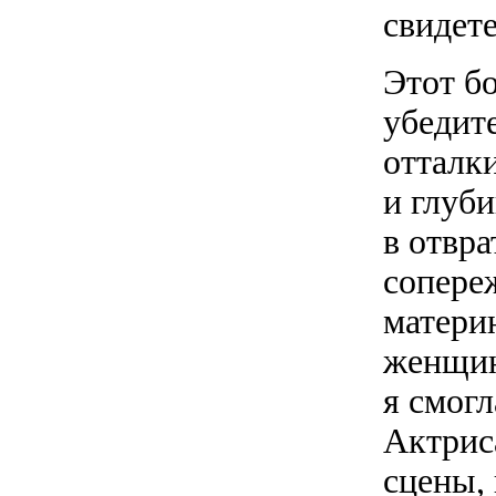
свидет
Этот б
убедит
отталк
и глуб
в отвра
сопере
матери
женщин
я смог
Актрис
сцены, 