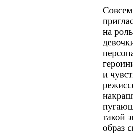
Совсем
пригла
на рол
девочки
персон
героин
и чувс
режиссе
накраш
пугающ
такой 
образ 