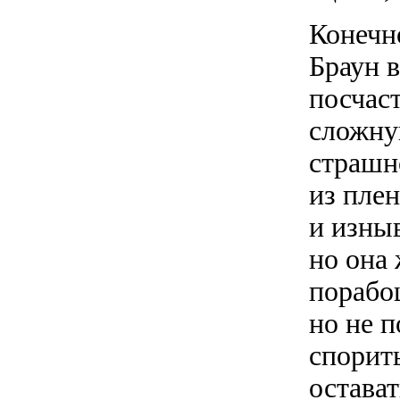
Конечно
Браун 
посчас
сложну
страшн
из пле
и изны
но она 
порабо
но не 
спорить
остава