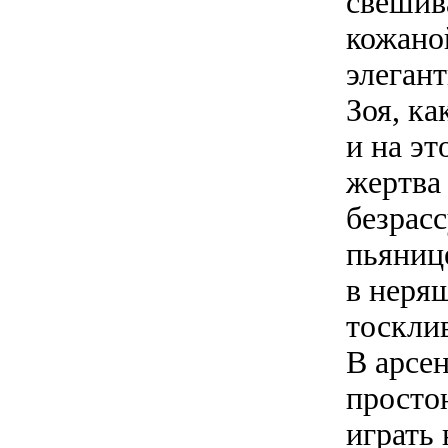
свешива
кожано
элеган
Зоя, к
и на э
жертва
безрас
пьянице
в неря
тоскли
В арсе
простон
играть 