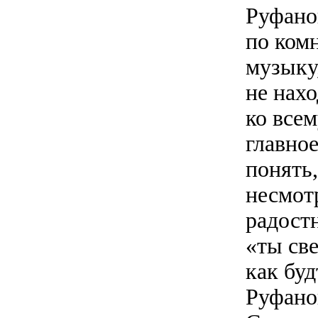
Руфано
по ком
музыку
не нах
ко все
главно
понять,
несмот
радостн
«ты св
как бу
Руфано