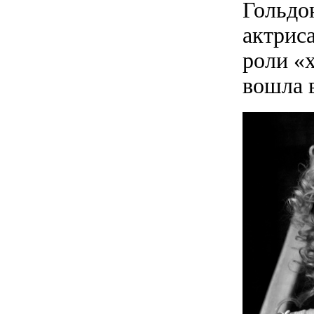
Гольдон
актриса
роли «
вошла 