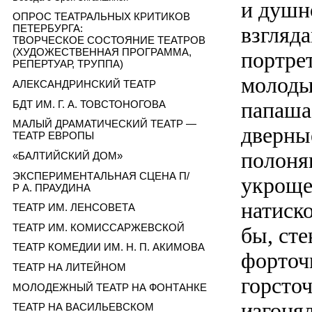
и душн
ОПРОС ТЕАТРАЛЬНЫХ КРИТИКОВ
взгляд
ПЕТЕРБУРГА:
ТВОРЧЕСКОЕ СОСТОЯНИЕ ТЕАТРОВ
(ХУДОЖЕСТВЕННАЯ ПРОГРАММА,
портрет
РЕПЕРТУАР, ТРУППА)
молоды
АЛЕКСАНДРИНСКИЙ ТЕАТР
папаша
БДТ ИМ. Г. А. ТОВСТОНОГОВА
МАЛЫЙ ДРАМАТИЧЕСКИЙ ТЕАТР —
дверны
ТЕАТР ЕВРОПЫ
полонян
«БАЛТИЙСКИЙ ДОМ»
ЭКСПЕРИМЕНТАЛЬНАЯ СЦЕНА П/
укроще
Р А. ПРАУДИНА
натиск
ТЕАТР ИМ. ЛЕНСОВЕТА
ТЕАТР ИМ. КОМИССАРЖЕВСКОЙ
бы, ст
ТЕАТР КОМЕДИИ ИМ. Н. П. АКИМОВА
форточ
ТЕАТР НА ЛИТЕЙНОМ
горсто
МОЛОДЕЖНЫЙ ТЕАТР НА ФОНТАНКЕ
изгонял
ТЕАТР НА ВАСИЛЬЕВСКОМ