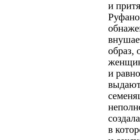
и прит
Руфанов
обнаже
внушае
образ, 
женщин
и равно
выдают
семеня
неполн
создал
в кото