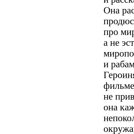
Она ра
продюсе
про мир
а не эс
миропо
и раба
Героин
фильме
не прив
она ка
непоко
окружа