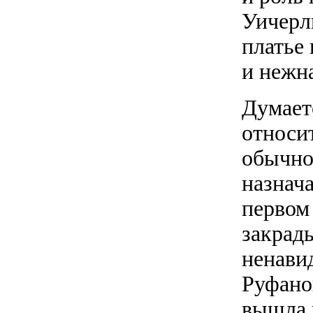
Уичерл
платье 
и нежн
Думает
относит
обычно
назнач
первом
закрад
ненавид
Руфано
вышла 