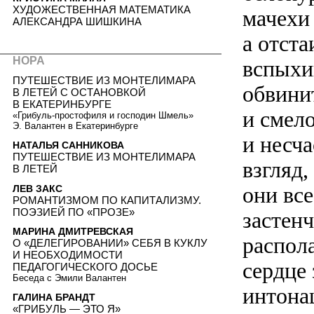
ХУДОЖЕСТВЕННАЯ МАТЕМАТИКА
мачехи 
АЛЕКСАНДРА ШИШКИНА
а отста
НОРА
вспыхи
ПУТЕШЕСТВИЕ ИЗ МОНТЕЛИМАРА
обвини
В ЛЕТЕЙ С ОСТАНОВКОЙ
В ЕКАТЕРИНБУРГЕ
и смело
«Грибуль-простофиля и господин Шмель»
Э. Валантен в Екатеринбурге
и несча
НАТАЛЬЯ САННИКОВА
ПУТЕШЕСТВИЕ ИЗ МОНТЕЛИМАРА
взгляд
В ЛЕТЕЙ
они вс
ЛЕВ ЗАКС
РОМАНТИЗМОМ ПО КАПИТАЛИЗМУ.
ПОЭЗИЕЙ ПО «ПРОЗЕ»
застен
МАРИНА ДМИТРЕВСКАЯ
распол
О «ДЕЛЕГИРОВАНИИ» СЕБЯ В КУКЛУ
И НЕОБХОДИМОСТИ
сердце
ПЕДАГОГИЧЕСКОГО ДОСЬЕ
Беседа с Эмили Валантен
интона
ГАЛИНА БРАНДТ
«ГРИБУЛЬ — ЭТО Я»