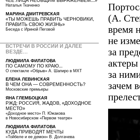
«ЕЕ ЛИЦА НЕОБЩИМ ВЫРАЖЕНЬЕМ...»
Портос
Наталья Ткаченко
МАРИНА ДМИТРЕВСКАЯ
(А. Ст
«ТЫ МОЖЕШЬ ПРАВИТЬ ЧЕРНОВИКИ,
ПРАВИТЬ СВОЮ ЖИЗНЬ»
время 
Беседа с Ириной Пеговой
не изме
ВСТРЕЧИ В РОССИИ И ДАЛЕЕ
за пред
ВЕЗДЕ…
актеры
ЛЮДМИЛА ФИЛАТОВА
ПО САМОМУ ПО КРАЮ...
О спектакле «Обрыв» А. Шапиро в МХТ
за ними
ЕЛЕНА ЛЕВИНСКАЯ
зачем в
В ЧЕМ ОНА — СОВРЕМЕННОСТЬ?
Московские премьеры
прелес
ЯНА ГЛЕМБОЦКАЯ
РЖД: РОССИЯ, ЖАДОВ, «ДОХОДНОЕ
МЕСТО»
«Доходное место» П. Южакова
в Новосибирском «Первом театре»
ЛЮДМИЛА ФИЛАТОВА
КУДА ПРИВОДЯТ МЕЧТЫ
«Тойбеле и ее демон» В. Долгачева