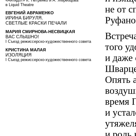
«Антидот» К. Петренко и А. Жеребцова
в Liquid Theatre
не от с
ЕВГЕНИЙ АВРАМЕНКО
Руфано
ИРИНА БИРУЛЯ.
СВЕТЛЫЕ КРАСКИ ПЕЧАЛИ
МАРИЯ СМИРНОВА-НЕСВИЦКАЯ
Встреч
ВАС СЛЫШНО!
I Съезд режиссерско-художественного совета
того уд
КРИСТИНА МАЛАЯ
ИЗОЛЯЦИЯ
и даже
I Съезд режиссерско-художественного совета
Шварце
Опять а
воздушн
время 
и устал
утяжеля
и роль