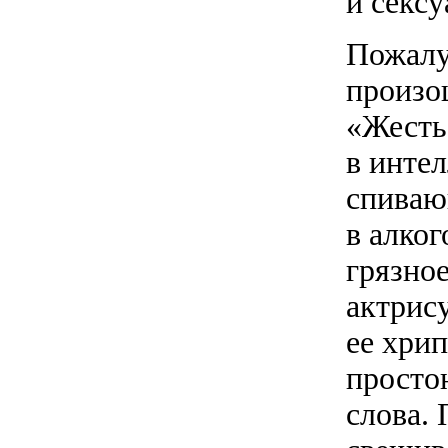
и сексу
Пожалу
произо
«Жесть
в инте
спиваю
в алког
грязное
актрис
ее хрип
просто
слова.