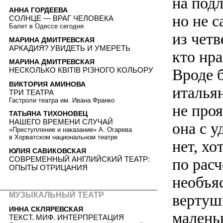
на под
АННА ГОРДЕЕВА
но не с
СОЛНЦЕ — ВРАГ ЧЕЛОВЕКА
Балет в Одессе сегодня
из четв
МАРИНА ДМИТРЕВСКАЯ
АРКАДИЯ? УВИДЕТЬ И УМЕРЕТЬ
кто нра
МАРИНА ДМИТРЕВСКАЯ
Вроде б
НЕСКОЛЬКО КВІТІВ РІЗНОГО КОЛЬОРУ
ВИКТОРИЯ АМИНОВА
итальян
ТРИ ТЕАТРА
Гастроли театра им. Ивана Франко
не проя
ТАТЬЯНА ТИХОНОВЕЦ
НАШЕГО ВРЕМЕНИ СЛУЧАЙ
она с у
«Преступление и наказание» А. Огарева
в Хорватском национальном театре
нет, хо
ЮЛИЯ САВИКОВСКАЯ
СОВРЕМЕННЫЙ АНГЛИЙСКИЙ ТЕАТР:
по расч
ОПЫТЫ ОТРИЦАНИЯ
необъя
МУЗЫКАЛЬНЫЙ ТЕАТР
вертуш
ИННА СКЛЯРЕВСКАЯ
малень
ТЕКСТ. МИФ. ИНТЕРПРЕТАЦИЯ