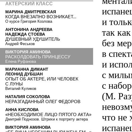
ментал
АКТЕРСКИЙ КЛАСС
испане
МАРИНА ДМИТРЕВСКАЯ
КОГДА ВНЕЗАПНО ВОЗНИКАЕТ...
и тольк
О курсе Григория Козлова
АНТОНИНА АНДРЕЕВА
так как
НАДЕЖДА СТОЕВА
ДУШЕВНЫЙ УДУШИТЕЛЬ
без мер
Андрей Феськов
в спек
ВИКТОРИЯ АМИНОВА
РАСКОЛДОВАТЬ ПРИНЦЕССУ
и испо
Елена Руфанова
МАРИАННА ДИМАНТ
с милы
ЛЕОНИД ДУБШАН
ОПЫТ ОБ АКТЕРЕ, ИЛИ ЧЕЛОВЕК
с набо
С ЛУНЫ
Виталий Куликов
(М. Ра
НАТАЛИЯ СОКОЛОВА
НЕРАЗГАДАННЫЙ ОЛЕГ ФЕДОРОВ
невозм
АННА КИСЛОВА
что не 
«НЕОБХОДИМОЕ ЛИЦО ПЯТОГО АКТА»
Дмитрий Поднозов. Штрихи к портрету актера
испане
ВИКТОРИЯ АМИНОВА