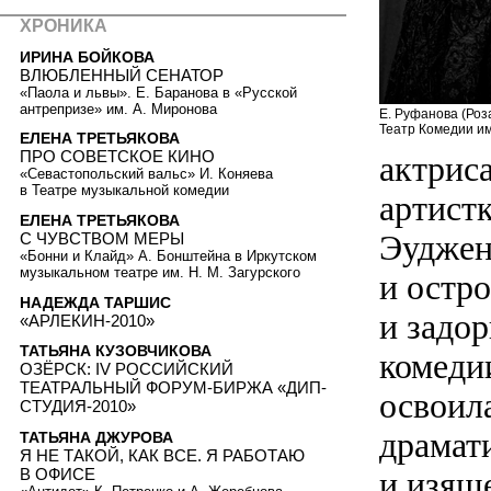
ХРОНИКА
ИРИНА БОЙКОВА
ВЛЮБЛЕННЫЙ СЕНАТОР
«Паола и львы». Е. Баранова в «Русской
антрепризе» им. А. Миронова
Е. Руфанова (Роз
Театр Комедии им
ЕЛЕНА ТРЕТЬЯКОВА
ПРО СОВЕТСКОЕ КИНО
актриса
«Севастопольский вальс» И. Коняева
в Театре музыкальной комедии
артист
ЕЛЕНА ТРЕТЬЯКОВА
Эуджен
С ЧУВСТВОМ МЕРЫ
«Бонни и Клайд» А. Бонштейна в Иркутском
музыкальном театре им. Н. М. Загурского
и остро
НАДЕЖДА ТАРШИС
и задо
«АРЛЕКИН-2010»
ТАТЬЯНА КУЗОВЧИКОВА
комеди
ОЗЁРСК: IV РОССИЙСКИЙ
ТЕАТРАЛЬНЫЙ ФОРУМ-БИРЖА «ДИП-
освоил
СТУДИЯ-2010»
драмат
ТАТЬЯНА ДЖУРОВА
Я НЕ ТАКОЙ, КАК ВСЕ. Я РАБОТАЮ
В ОФИСЕ
и изящ