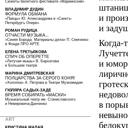
Сюжеты балетного фестиваля «Мариинский»
штаниш
ВЛАДИМИР ДУДИН
ФОРМУЛА ОБМАНА
и прои
«Паяцы» Ю. Александрова в «Санктъ-
Петербургъ Опере»
и заду
РОМАН РУДИЦА
ОТЧАСТИ МУЗЫКА...
«Синяя Борода. Материалы дела» П. Семченко
Когда-
в Фонде ПРО АРТЕ
Лучетт
ЕЛЕНА ТРЕТЬЯКОВА
СПИЧ ОБ ОПЕРЕТТЕ
и юморе
«Летучая мышь» В. Бархатова
в Большом театре
лиричн
МАРИНА ДМИТРЕВСКАЯ
ПОЛЦАРСТВА ЗА СЕРОГО КОНЯ!
гротеск
«Холопка» А. Петрова в Театре Музкомедии
ГЮЛЯРА САДЫХ-ЗАДЕ
недово
ВРЕМЯ СОБИРАТЬ «МАСКИ»
Музыкальный театр им. Станиславского
в поры
и Немировича-Данченко
невыно
ART
белоку
КРИСТИНА МАЛАЯ