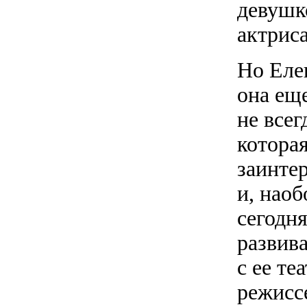
девушк
актриса
Но Елен
она еще
не всег
которая
заинте
и, наоб
сегодн
развива
с ее те
режисс