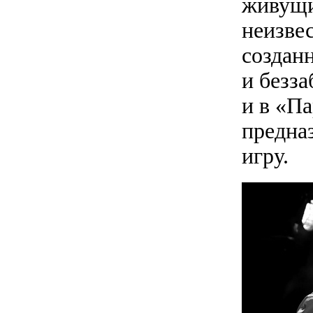
живущи
неизвес
создан
и безза
и в «П
предна
игру.