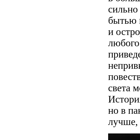
сильно
бытью 
и остр
любого
приведе
неприв
повеств
света 
История
но в п
лучше, 