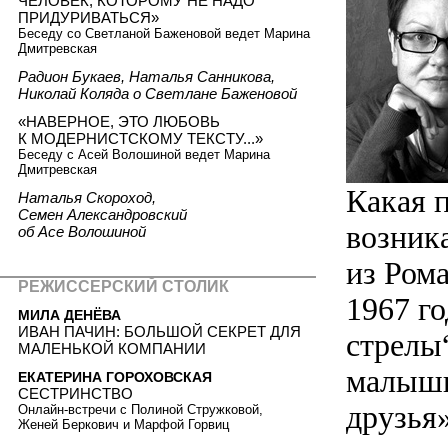
ЧЕЛОВЕК, КОТОРОМУ НЕ НАДО
ПРИДУРИВАТЬСЯ»
Беседу со Светланой Баженовой ведет Марина
Дмитревская
Радион Букаев, Наталья Санникова,
Николай Коляда о Светлане Баженовой
«НАВЕРНОЕ, ЭТО ЛЮБОВЬ
К МОДЕРНИСТСКОМУ ТЕКСТУ...»
Беседу с Асей Волошиной ведет Марина
Дмитревская
Какая 
Наталья Скороход,
Семен Александровский
возника
об Асе Волошиной
из Ром
РЕЖИССЕРСКИЙ СТОЛИК
1967 г
МИЛА ДЕНЁВА
ИВАН ПАЧИН: БОЛЬШОЙ СЕКРЕТ ДЛЯ
стрелы
МАЛЕНЬКОЙ КОМПАНИИ
малышк
ЕКАТЕРИНА ГОРОХОВСКАЯ
СЕСТРИНСТВО
друзья
Онлайн-встречи с Полиной Стружковой,
Женей Беркович и Марфой Горвиц