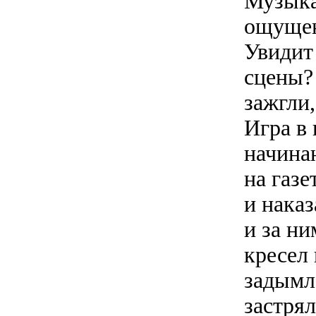
Музыка
ощущени
Увидит
сцены? 
зажгли,
Игра в 
начина
на газе
и нака
и за ни
кресел 
задымл
застря