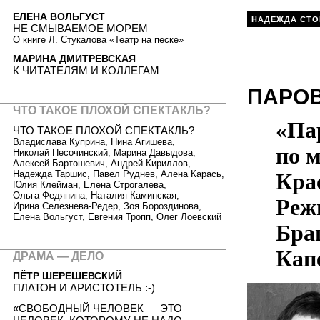
ЕЛЕНА ВОЛЬГУСТ
НАДЕЖДА СТО
НЕ СМЫВАЕМОЕ МОРЕМ
О книге Л. Стукалова «Театр на песке»
МАРИНА ДМИТРЕВСКАЯ
К ЧИТАТЕЛЯМ И КОЛЛЕГАМ
ПАРО
ЧТО ТАКОЕ ПЛОХОЙ СПЕКТАКЛЬ?
«Па
ЧТО ТАКОЕ ПЛОХОЙ СПЕКТАКЛЬ?
Владислава Куприна, Нина Агишева,
по м
Николай Песочинский, Марина Давыдова,
Алексей Бартошевич, Андрей Кириллов,
Кра
Надежда Таршис, Павел Руднев, Алена Карась,
Юлия Клейман, Елена Строгалева,
Ольга Федянина, Наталия Каминская,
Реж
Ирина Селезнева-Редер, Зоя Бороздинова,
Елена Вольгуст, Евгения Тропп, Олег Лоевский
Бра
Кап
ДРАМА — ДЕЛО
ПЁТР ШЕРЕШЕВСКИЙ
ПЛАТОН И АРИСТОТЕЛЬ :-)
«СВОБОДНЫЙ ЧЕЛОВЕК — ЭТО