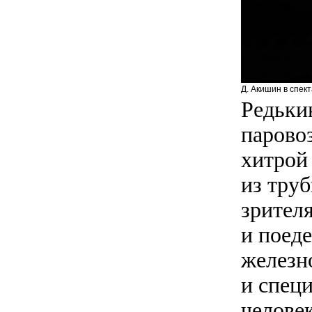
Д. Акишин в спект
Редьки
паровоз
хитрой
из тру
зрител
и поеде
железно
и специ
челове