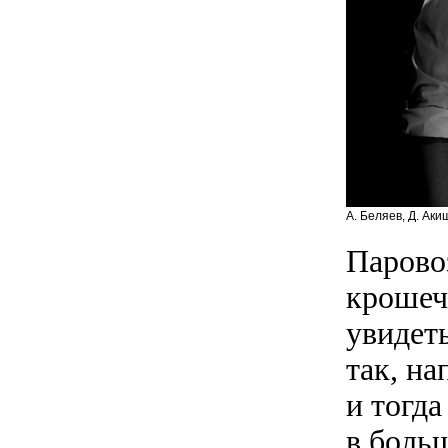
А. Беляев, Д. Аки
Парово
крошеч
увидеть
так, на
и тогда
в боль