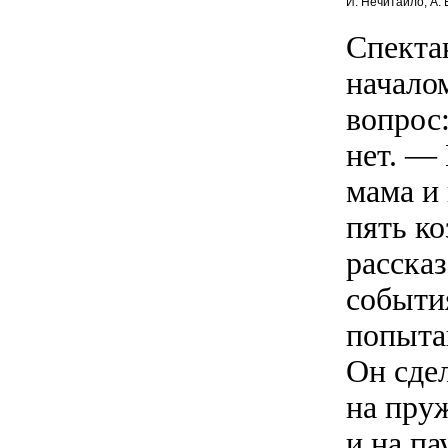
И. Нечитайло, А. 
Спекта
начало
вопрос:
нет. — 
мама и 
пять ко
рассказ
событи
попыта
Он сдел
на пру
и на па