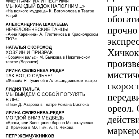
«МЕЧТАМИ ИХ И ПЕСНЯМИ
при уп
МЫ КАЖДЫЙ ВДОХ НАПОЛНИМ...»
«На всякого мудреца» К. Богомолова в Театре
обогат
Наций
АЛЕКСАНДРИНА ШАКЛЕЕВА
прочно
НЕЧЕЛОВЕЧЕСКИЕ ТАНЦЫ
«Анна Каренина» А. Плотникова в Красноярском
экспре
ТЮЗе
НАТАЛЬЯ СКОРОХОД
Хичкока
ХОЗЯИН И ПРИЗРАК
«Собачий вальс» М. Бычкова в Никитинском
произве
театре (Воронеж)
ИРИНА СЕЛЕЗНЕВА-РЕДЕР
мистиче
ТАК ВОТ, О СУДЬБЕ!
«Живой» Я. Туминой в Александринском театре
скорос
ЛИДИЯ ТИЛЬГА
МЫ ВЫЙДЕМ С СОБОЙ ПОГУЛЯТЬ
передв
В ЛЕС
«Пир» Д. Азарова в Театре Романа Виктюка
ореол.
ИРИНА СЕЛЕЗНЕВА-РЕДЕР
действ
МОРДОЙ ВНИЗ МЕДВЕДЬ
«Враки, или Завещание барона Мюнхгаузена»
маркер
В. Крамера в МХТ им. А. П. Чехова
ПЕТР ЖЕМЧУЖНИКОВ