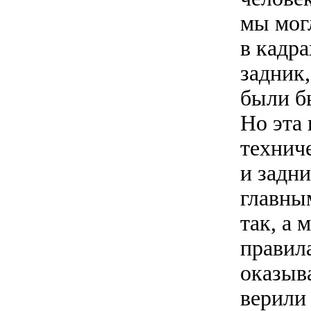
мы мог
в кадра
задник
были б
Но эта 
технич
и задни
главным
так, а 
правила
оказыв
верили