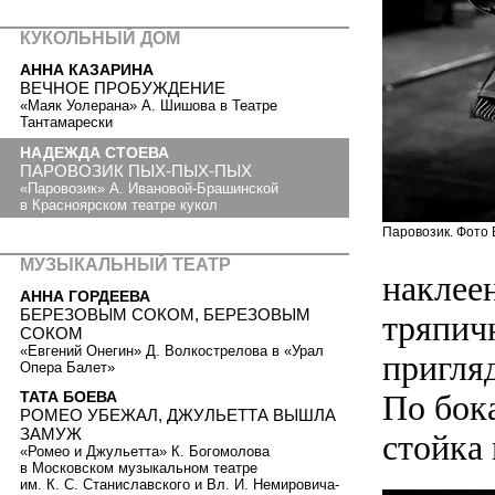
КУКОЛЬНЫЙ ДОМ
АННА КАЗАРИНА
ВЕЧНОЕ ПРОБУЖДЕНИЕ
«Маяк Уолерана» А. Шишова в Театре
Тантамарески
НАДЕЖДА СТОЕВА
ПАРОВОЗИК ПЫХ-ПЫХ-ПЫХ
«Паровозик» А. Ивановой-Брашинской
в Красноярском театре кукол
Паровозик. Фото 
МУЗЫКАЛЬНЫЙ ТЕАТР
наклее
АННА ГОРДЕЕВА
БЕРЕЗОВЫМ СОКОМ, БЕРЕЗОВЫМ
тряпич
СОКОМ
«Евгений Онегин» Д. Волкострелова в «Урал
пригляд
Опера Балет»
По бок
ТАТА БОЕВА
РОМЕО УБЕЖАЛ, ДЖУЛЬЕТТА ВЫШЛА
ЗАМУЖ
стойка
«Ромео и Джульетта» К. Богомолова
в Московском музыкальном театре
им. К. С. Станиславского и Вл. И. Немировича-