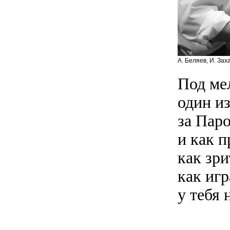
А. Беляев, И. Зах
Под ме
один из
за Паро
и как п
как зри
как игр
у тебя 