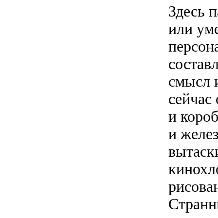
Здесь п
или ум
персон
состав
смысл 
сейчас
и коро
и желе
вытаск
кинохл
рисова
Странн