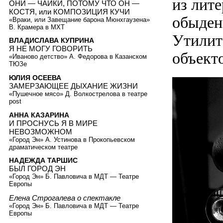
из лите
ОНИ — ЧАЙКИ, ПОТОМУ ЧТО ОН —
КОСТЯ, или КОМПОЗИЦИЯ КУЧИ
обыден
«Враки, или Завещание барона Мюнхгаузена»
В. Крамера в МХТ
Утилит
ВЛАДИСЛАВА КУПРИНА
Я НЕ МОГУ ГОВОРИТЬ
объект
«Иваново детство» А. Федорова в Казанском
ТЮЗе
ЮЛИЯ ОСЕЕВА
ЗАМЕРЗАЮЩЕЕ ДЫХАНИЕ ЖИЗНИ
«Пушечное мясо» Д. Волкострелова в театре
post
АННА КАЗАРИНА
И ПРОСНУСЬ Я В МИРЕ
НЕВОЗМОЖНОМ
«Город Эн» А. Устинова в Прокопьевском
драматическом театре
НАДЕЖДА ТАРШИС
БЫЛ ГОРОД ЭН
«Город Эн» Б. Павловича в МДТ — Театре
Европы
Елена Строгалева о спектакле
«Город Эн» Б. Павловича в МДТ — Театре
Европы