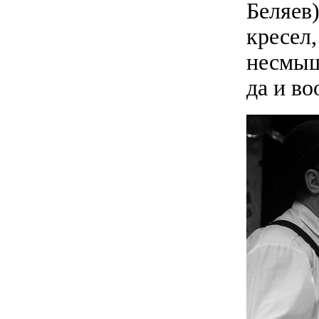
Беляев
кресел,
несмыш
да и в