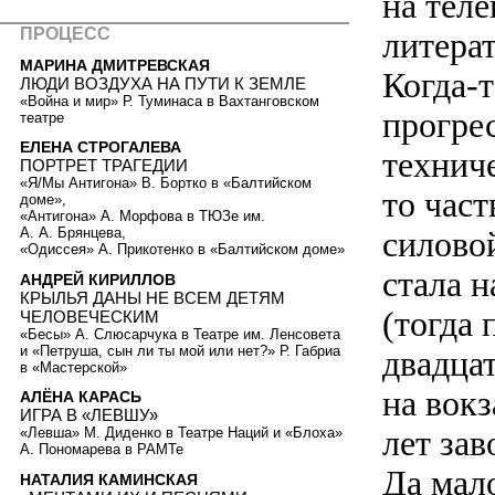
на теле
ПРОЦЕСС
литера
МАРИНА ДМИТРЕВСКАЯ
Когда-
ЛЮДИ ВОЗДУХА НА ПУТИ К ЗЕМЛЕ
«Война и мир» Р. Туминаса в Вахтанговском
прогре
театре
ЕЛЕНА СТРОГАЛЕВА
технич
ПОРТРЕТ ТРАГЕДИИ
«Я/Мы Антигона» В. Бортко в «Балтийском
то част
доме»,
«Антигона» А. Морфова в ТЮЗе им.
силово
А. А. Брянцева,
«Одиссея» А. Прикотенко в «Балтийском доме»
стала 
АНДРЕЙ КИРИЛЛОВ
КРЫЛЬЯ ДАНЫ НЕ ВСЕМ ДЕТЯМ
(тогда 
ЧЕЛОВЕЧЕСКИМ
«Бесы» А. Слюсарчука в Театре им. Ленсовета
и «Петруша, сын ли ты мой или нет?» Р. Габриа
двадца
в «Мастерской»
на вок
АЛЁНА КАРАСЬ
ИГРА В «ЛЕВШУ»
лет за
«Левша» М. Диденко в Театре Наций и «Блоха»
А. Пономарева в РАМТе
Да мал
НАТАЛИЯ КАМИНСКАЯ