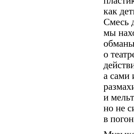
пласти
как дет
Смесь д
мы нахо
обманы
о театр
действи
а сами
размах
и мель
но не 
в погон