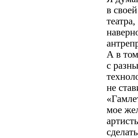
в своей
театра,
наверн
антрепр
А в том
с разн
технол
не ста
«Гамле
мое же
артисты
сделат