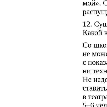
мой». 
распущ
12. Су
Какой в
Со шко
не мож
с показ
ни тех
Не надо
ставит
в театр
5–6 чел