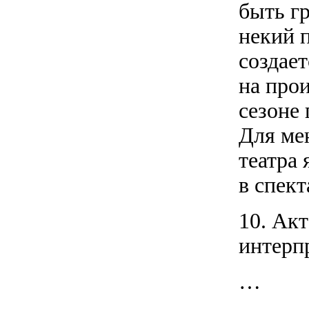
быть г
некий 
создает
на про
сезоне 
Для ме
театра 
в спек
10. Ак
интерпр
…