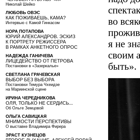
Николай Шейко
спекта
ЛЮБОВЬ ОВЭС
КАК ПОЖИВАЕШЬ, КАМА?
во всяк
Интервью с Камой Гинкасом
прожив
НОРА ПОТАПОВА
ЮРИЙ АЛЕКСАНДРОВ. ЭСКИЗ
я не зн
К ПОРТРЕТУ РЕЖИССЕРА
В РАМКАХ АНКЕТНОГО ОПРОС
своим 
НАДЕЖДА ГАНИЧЕВА
ЛИЦЕДЕЙСТВО ОТ ПЕТРОВА
быть».
Постановки в «Зазеркалье»
СВЕТЛАНА ГРАЧЕВСКАЯ
ВЫБОР БЕЗ ВЫБОРА
Постановки Темура Чхеидзе
на Мариинской сцене
ИРИНА ЧЕРЕДНИКОВА
ОЛЯ, ТОЛЬКО НЕ СЕРДИСЬ...
Об Ольге Земцовой
ОЛЬГА САВИЦКАЯ
МНИМОСТИ ПЕРСПЕКТИВЫ
О выставке Владимира Фирера
ЭРАСТ КУЗНЕЦОВ