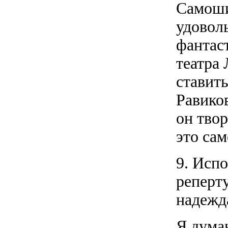
Самоши
удовол
фантаст
театра 
ставить
Равиков
он тво
это сам
9. Исп
реперту
надежд
Я дума