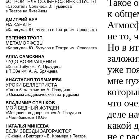
Такое о
«СТРОИТЕЛЬ СОЛЬНЕС»: ВЕК СПУСТЯ
«Строитель Сольнес» В. Туманова
к обще
в Театре на Литейном
ДМИТРИЙ БУР
Атмосф
НА КАНАТЕ
«Калигула» Ю. Бутусов в Театре им. Ленсовета
не то, 
ЕВГЕНИЯ ТРОПП
МЕТАМОРФОЗЫ
Но в и
«Калигула» Ю. Бутусов в Театре им. Ленсовета
заложит
АЛЛА САМОХИНА
ЧУДО ВОЗВРАЩЕНИЯ
уже поя
«Конек-Гобунок» А. Праудина
в ТЮЗе им. А. А. Брянцева
мне ну
АНАСТАСИЯ ТОЛМАЧЕВА
УРОКИ БЕЛЛЕТРИСТА
который
«Танго беллетриста» А. Праудина
в Омском академический театр драмы
что оч
ВЛАДИМИР СПЕШКОВ
МОЙ БЕДНЫЙ ЖУРДЕН
деле на
«Мещанин во дворянстве» А. Праудина
в Челябинском ТЮЗе
какой д
НАТАЛЬЯ МИНЕЕВА
ЕСЛИ ЗВЕЗДЫ ЗАГОРАЮТСЯ
не с р
«Сирена и Виктория» В. Крамера в Театре