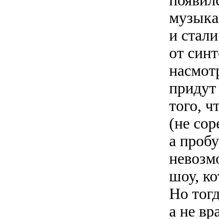
появил
музыкан
и стали
от синт
насмотр
придут 
того, 
(не сор
а пробу
невозм
шоу, ко
Но тогд
а не вр