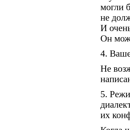
могли 
не дол
И очен
Он мож
4. Ваше
Не возж
написан
5. Режи
диалек
их кон