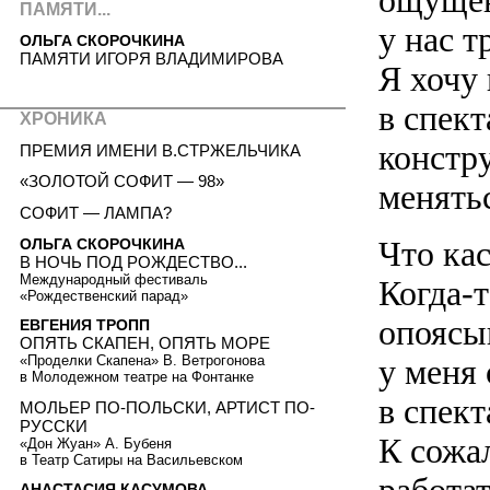
ощущен
ПАМЯТИ...
у нас т
ОЛЬГА СКОРОЧКИНА
ПАМЯТИ ИГОРЯ ВЛАДИМИРОВА
Я хочу 
в спек
ХРОНИКА
констр
ПРЕМИЯ ИМЕНИ В.СТРЖЕЛЬЧИКА
«ЗОЛОТОЙ СОФИТ — 98»
менять
СОФИТ — ЛАМПА?
Что ка
ОЛЬГА СКОРОЧКИНА
В НОЧЬ ПОД РОЖДЕСТВО...
Международный фестиваль
Когда-т
«Рождественский парад»
опоясы
ЕВГЕНИЯ ТРОПП
ОПЯТЬ СКАПЕН, ОПЯТЬ МОРЕ
у меня
«Проделки Скапена» В. Ветрогонова
в Молодежном театре на Фонтанке
в спект
МОЛЬЕР ПО-ПОЛЬСКИ, АРТИСТ ПО-
РУССКИ
К сожа
«Дон Жуан» А. Бубеня
в Театр Сатиры на Васильевском
АНАСТАСИЯ КАСУМОВА