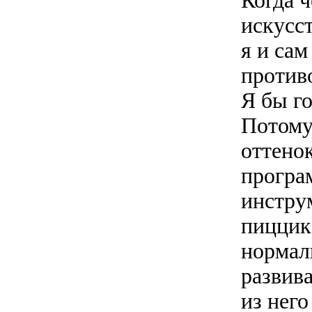
Когда ч
искусст
я и сам
против
Я бы го
Потому
оттенок
програ
инструм
пиццика
нормал
развива
из нег