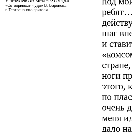
под мо
У ЗЕМЛЯКОВ МЕЙЕРХОЛЬДА
«Сотворившая чудо» В. Баронова
ребят…
в Театре юного зрителя
действу
шаг вп
и став
«комсо
стране,
ноги п
этого, 
по пла
очень д
меня ид
дало н