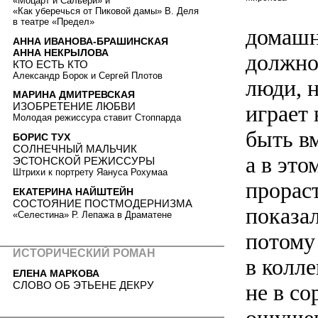
«Моцарт и Сальери» и
«Как уберечься от Пиковой дамы» В. Деля
в театре «Предел»
домашн
АННА ИВАНОВА-БРАШИНСКАЯ
АННА НЕКРЫЛОВА
должно
КТО ЕСТЬ КТО
Александр Борок и Сергей Плотов
люди, н
МАРИНА ДМИТРЕВСКАЯ
ИЗОБРЕТЕНИЕ ЛЮБВИ
играет
Молодая режиссура ставит Стоппарда
быть вм
БОРИС ТУХ
CОЛНЕЧНЫЙ МАЛЬЧИК
а в это
ЭСТОНСКОЙ РЕЖИССУРЫ
Штрихи к портрету Яануса Рохумаа
прорас
ЕКАТЕРИНА НАЙШТЕЙН
СОСТОЯНИЕ ПОСТМОДЕРНИЗМА
показа
«Селестина» Р. Лепажа в Драматене
потому
ИСТОРИЧЕСКИЙ РОМАН
в колле
ЕЛЕНА МАРКОВА
СЛОВО ОБ ЭТЬЕНЕ ДЕКРУ
не в со