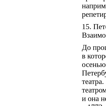
наприме
репетир
15. Пе
Взаимо
До про
в кото
осенью
Петерб
театра
театром
и она н