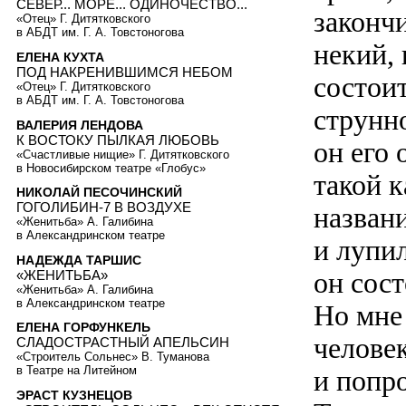
CЕВЕР... МОРЕ... ОДИНОЧЕСТВО...
закончи
«Отец» Г. Дитятковского
в АБДТ им. Г. А. Товстоногова
некий,
ЕЛЕНА КУХТА
ПОД НАКРЕНИВШИМСЯ НЕБОМ
состоит
«Отец» Г. Дитятковского
в АБДТ им. Г. А. Товстоногова
струнно
ВАЛЕРИЯ ЛЕНДОВА
К ВОСТОКУ ПЫЛКАЯ ЛЮБОВЬ
он его
«Счастливые нищие» Г. Дитятковского
в Новосибирском театре «Глобус»
такой к
НИКОЛАЙ ПЕСОЧИНСКИЙ
ГОГОЛИБИН-7 В ВОЗДУХЕ
назван
«Женитьба» А. Галибина
в Александринском театре
и лупил
НАДЕЖДА ТАРШИС
он сост
«ЖЕНИТЬБА»
«Женитьба» А. Галибина
в Александринском театре
Но мне 
ЕЛЕНА ГОРФУНКЕЛЬ
челове
СЛАДОСТРАСТНЫЙ АПЕЛЬСИН
«Строитель Сольнес» В. Туманова
в Театре на Литейном
и попро
ЭРАСТ КУЗНЕЦОВ