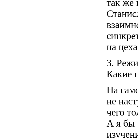
так же
Станис
взаимно
синкре
на цеха
3. Режи
Какие 
На сам
не наст
чего то
А я бы 
изучен