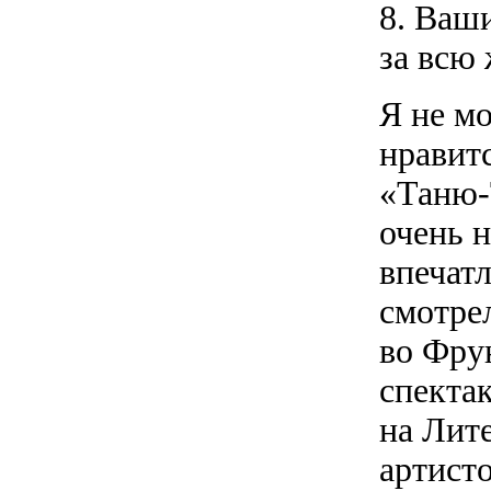
8. Ваш
за всю
Я не мо
нравит
«Таню-
очень 
впечат
смотре
во Фру
спектак
на Лит
артисто