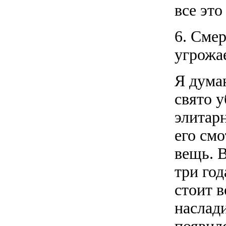
все это
6. Смер
угрожае
Я думаю
свято 
элитарн
его смо
вещь. 
три год
стоит в
наслад