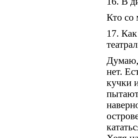
16. В д
Кто со 
17. Ка
театра
Думаю,
нет. Ес
кучки 
пытаютс
наверн
остров
кататьс