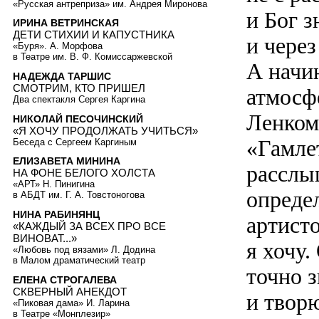
«Русская антреприза» им. Андрея Миронова
и Бог з
ИРИНА ВЕТРИНСКАЯ
ДЕТИ СТИХИИ И КАПУСТНИКА
и через
«Буря». А. Морфова
в Театре им. В. Ф. Комиссаржевской
А начи
НАДЕЖДА ТАРШИС
СМОТРИМ, КТО ПРИШЕЛ
атмосфе
Два спектакля Сергея Каргина
Ленком
НИКОЛАЙ ПЕСОЧИНСКИЙ
«Я ХОЧУ ПРОДОЛЖАТЬ УЧИТЬСЯ»
«Гамле
Беседа с Сергеем Каргиным
ЕЛИЗАВЕТА МИНИНА
расслы
НА ФОНЕ БЕЛОГО ХОЛСТА
«АРТ» Н. Пинигина
опреде
в АБДТ им. Г. А. Товстоногова
НИНА РАБИНЯНЦ
артисто
«КАЖДЫЙ ЗА ВСЕХ ПРО ВСЕ
ВИНОВАТ...»
я хочу.
«Любовь под вязами» Л. Додина
в Малом драматический театр
точно з
ЕЛЕНА СТРОГАЛЕВА
СКВЕРНЫЙ АНЕКДОТ
и творю
«Пиковая дама» И. Ларина
в Театре «Монплезир»