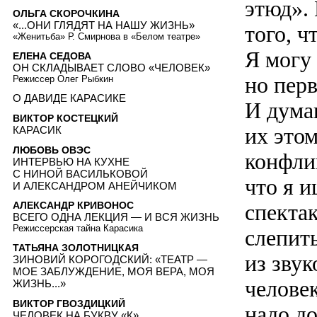
этюд». 
ОЛЬГА СКОРОЧКИНА
«...ОНИ ГЛЯДЯТ НА НАШУ ЖИЗНЬ»
того, ч
«Женитьба» Р. Смирнова в «Белом театре»
Я могу 
ЕЛЕНА СЕДОВА
ОН СКЛАДЫВАЕТ СЛОВО «ЧЕЛОВЕК»
но перв
Режиссер Олег Рыбкин
О ДАВИДЕ КАРАСИКЕ
И дума
ВИКТОР КОСТЕЦКИЙ
их это
КАРАСИК
ЛЮБОВЬ ОВЭС
конфли
ИНТЕРВЬЮ НА КУХНЕ
С НИНОЙ ВАСИЛЬКОВОЙ
что я и
И АЛЕКСАНДРОМ АНЕЙЧИКОМ
спектак
АЛЕКСАНДР КРИВОНОС
ВСЕГО ОДНА ЛЕКЦИЯ — И ВСЯ ЖИЗНЬ
Режиссерская тайна Карасика
слепить
ТАТЬЯНА ЗОЛОТНИЦКАЯ
из звук
ЗИНОВИЙ КОРОГОДСКИЙ: «ТЕАТР —
МОЕ ЗАБЛУЖДЕНИЕ, МОЯ ВЕРА, МОЯ
человек
ЖИЗНЬ...»
ВИКТОР ГВОЗДИЦКИЙ
надо д
ЧЕЛОВЕК НА БУКВУ «К»