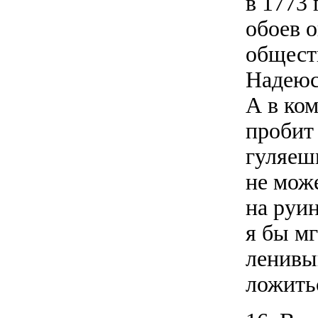
в 1773 
обоев 
общест
Надеюс
А в ком
пробит 
гуляеш
не мож
на руин
я бы м
ленивый
ложитьс