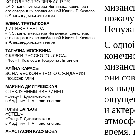
КОРОЛЕВСТВО ЗЕРКАЛ P.P.S.
мизансц
«P. S. капельмейстера Иоганнеса Крейслера,
его автора и их возлюбленной Юлии» Г. Козлова
пожалуй
в Александринском театре
ЕЛЕНА ТРЕТЬЯКОВА
Ненужн
ДИРИЖЕР ВЕТРА
«P. S. капельмейстера Иоганнеса Крейслера,
его автора и их возлюбленной Юлии» Г. Козлова
С одной
в Александринском театре
ТАТЬЯНА МОСКВИНА
конечно
СКАЗКИ РУССКОГО «ЛЕСА»
«Лес» Г. Козлова в Театре на Литейном
мизанс
АЛЁНА КАРАСЬ
ЗОНА БЕСКОНЕЧНОГО ОЖИДАНИЯ
они со
Режиссер Клим
их выде
МАРИНА ДМИТРЕВСКАЯ
СТЕКЛЯННЫЙ ЗВЕРИНЕЦ
ощущен
«Отец» Г. Дитятковского
в АБДТ им. Г. А. Товстоногова
и акте
ЮРИЙ БАРБОЙ
«ОТЕЦ»
атмосф
«Отец» Г. Дитятковского
в АБДТ им. Г. А. Товстоногова
время, 
АНАСТАСИЯ КАСУМОВА