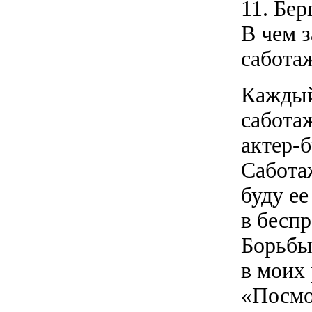
11. Бе
В чем 
сабота
Каждый 
сабота
актер-б
Саботаж
буду е
в бесп
Борьбы
в моих
«Посмо