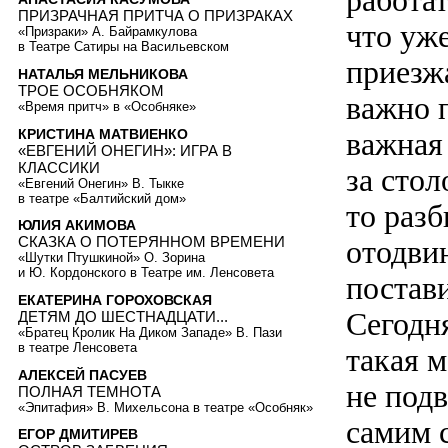
работат
ПРИЗРАЧНАЯ ПРИТЧА О ПРИЗРАКАХ
что уже
«Призраки» А. Байрамкулова
в Театре Сатиры на Васильевском
приезжа
НАТАЛЬЯ МЕЛЬНИКОВА
ТРОЕ ОСОБНЯКОМ
важно 
«Время притч» в «Особняке»
КРИСТИНА МАТВИЕНКО
важная 
«ЕВГЕНИЙ ОНЕГИН»: ИГРА В
КЛАССИКИ
за стол
«Евгений Онегин» В. Тыкке
в театре «Балтийский дом»
то разб
ЮЛИЯ АКИМОВА
СКАЗКА О ПОТЕРЯННОМ ВРЕМЕНИ
отодвин
«Шутки Птушкиной» О. Зорина
и Ю. Кордонского в Театре им. Ленсовета
постав
ЕКАТЕРИНА ГОРОХОВСКАЯ
Сегодн
ДЕТЯМ ДО ШЕСТНАДЦАТИ...
«Братец Кролик На Диком Западе» В. Пази
в театре Ленсовета
такая м
АЛЕКСЕЙ ПАСУЕВ
не подв
ПОЛНАЯ ТЕМНОТА
«Эпитафия» В. Михельсона в театре «Особняк»
самим 
ЕГОР ДМИТИРЕВ