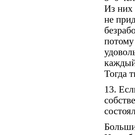
Из них 
не прид
безрабо
потому
удоволь
каждый 
Тогда т
13. Ес
собств
состоя
Больши