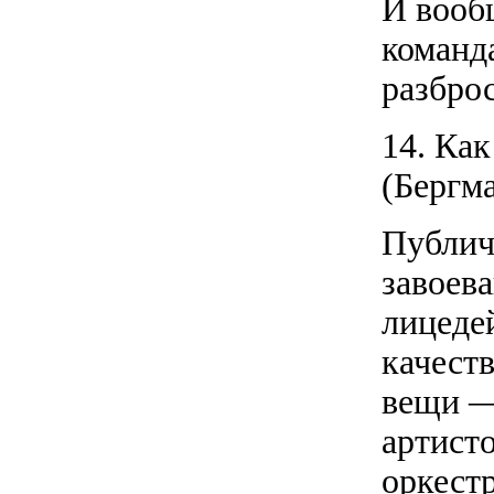
И вообщ
команд
разбро
14. Ка
(Бергм
Публич
завоева
лицеде
качест
вещи —
артисто
оркест