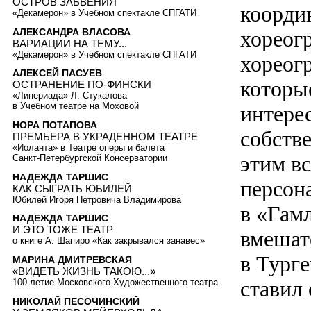
ОСТРОВ ЗАБВЕНИЯ
координ
«Декамерон» в Учебном спектакле СПГАТИ
АЛЕКСАНДРА ВЛАСОВА
хореог
ВАРИАЦИИ НА ТЕМУ...
«Декамерон» в Учебном спектакле СПГАТИ
хореог
АЛЕКСЕЙ ПАСУЕВ
которы
ОСТРАНЕНИЕ ПО-ФИНСКИ
«Липериада» Л. Стукалова
в Учебном театре на Моховой
интере
НОРА ПОТАПОВА
собстве
ПРЕМЬЕРА В УКРАДЕННОМ ТЕАТРЕ
«Иоланта» в Театре оперы и балета
этим вс
Санкт-Петербургской Консерватории
НАДЕЖДА ТАРШИС
персона
КАК СЫГРАТЬ ЮБИЛЕЙ
Юбилей Игоря Петровича Владимирова
в «Гам
НАДЕЖДА ТАРШИС
И ЭТО ТОЖЕ ТЕАТР
вмешат
о книге А. Шапиро «Как закрывался занавес»
в Турге
МАРИНА ДМИТРЕВСКАЯ
«ВИДЕТЬ ЖИЗНЬ ТАКОЮ...»
ставил
100-летие Московского Художественного театра
НИКОЛАЙ ПЕСОЧИНСКИЙ