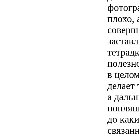
фотогр
плохо,
соверш
заставл
тетрад
полезн
в цело
делает
а даль
попляше
до как
связан