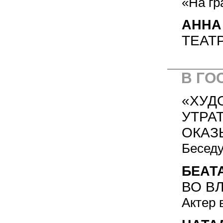
«На гр
АННА
ТЕАТ
В ГО
«ХУД
УТРА
ОКАЗ
Беседу
БЕАТ
ВО В
Актер 