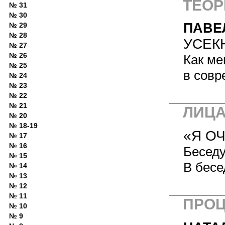
ТЕОР
№ 31
№ 30
ПАВЕ
№ 29
№ 28
УСЕК
№ 27
№ 26
Как ме
№ 25
в совр
№ 24
№ 23
№ 22
№ 21
ЛИЦ
№ 20
№ 18-19
«Я О
№ 17
№ 16
Беседу
№ 15
В бесе
№ 14
№ 13
№ 12
№ 11
ПРО
№ 10
№ 9