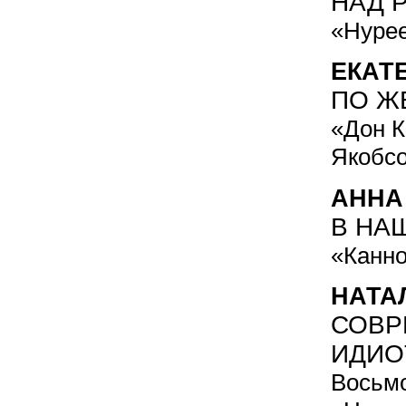
НАД 
«Нурее
ЕКАТ
ПО Ж
«Дон К
Якобс
АННА
В НА
«Канно
НАТА
СОВР
ИДИО
Восьм