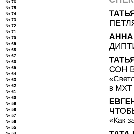
№ 76
№ 75
ТАТЬ
№ 74
№ 73
ПЕТЛ
№ 72
№ 71
АННА
№ 70
№ 69
ДИПТ
№ 68
№ 67
ТАТЬ
№ 66
СОН 
№ 65
№ 64
«Светл
№ 63
№ 62
в МХТ 
№ 61
№ 60
ЕВГЕ
№ 59
ЧТОБ
№ 58
№ 57
«Как з
№ 56
№ 55
ТАТА
№ 54