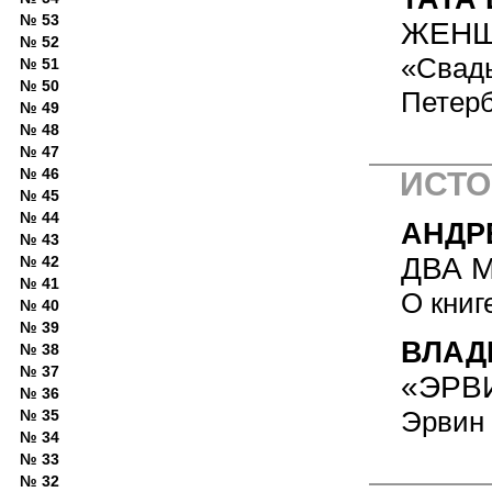
№ 53
ЖЕНЩ
№ 52
«Свадь
№ 51
№ 50
Петерб
№ 49
№ 48
№ 47
№ 46
ИСТО
№ 45
№ 44
АНДР
№ 43
ДВА 
№ 42
№ 41
О книг
№ 40
№ 39
ВЛАД
№ 38
№ 37
«ЭРВ
№ 36
Эрвин 
№ 35
№ 34
№ 33
№ 32