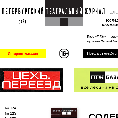
БЛ
После
коммен
Блог «ПТЖ» — это 
журнала Леонид Поп
Пресса о петербург
Интернет-магазин
№ 124
№ 123
СОДЕ