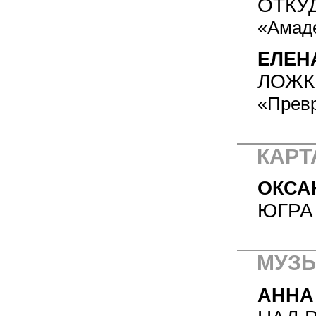
ОТКУ
«Амаде
ЕЛЕН
ЛОЖК
«Превр
КАРТ
ОКСА
ЮГРА
МУЗЫ
АННА