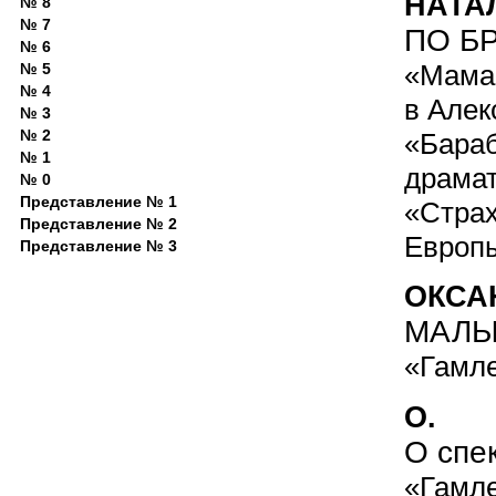
НАТА
№ 8
№ 7
ПО БР
№ 6
«Мамаш
№ 5
№ 4
в Алек
№ 3
№ 2
«Бараб
№ 1
драмат
№ 0
Представление № 1
«Страх
Представление № 2
Европ
Представление № 3
ОКСА
МАЛЫ
«Гамле
О.
О спе
«Гамле