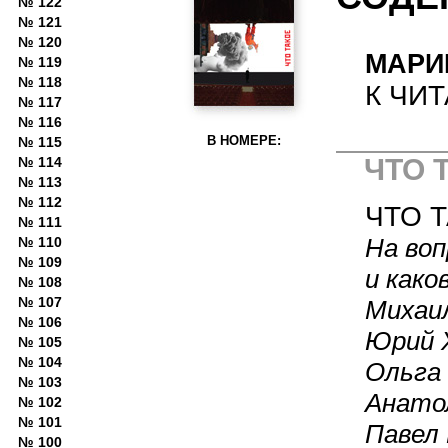
№ 122
№ 121
№ 120
МАРИ
№ 119
№ 118
К ЧИ
№ 117
№ 116
В НОМЕРЕ:
№ 115
ЧТО 
№ 114
№ 113
№ 112
ЧТО 
№ 111
На воп
№ 110
№ 109
и како
№ 108
№ 107
Михаил
№ 106
Юрий 
№ 105
№ 104
Ольга 
№ 103
Анатол
№ 102
№ 101
Павел 
№ 100