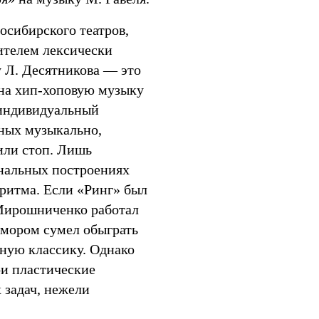
осибирского театров,
ителем лексически
у Л. Десятникова — это
 на хип-хоповую музыку
 индивидуальный
ных музыкально,
или стоп. Лишь
инальных построениях
ритма. Если «Ринг» был
 Мирошниченко работал
юмором сумел обыграть
ную классику. Однако
ои пластические
 задач, нежели