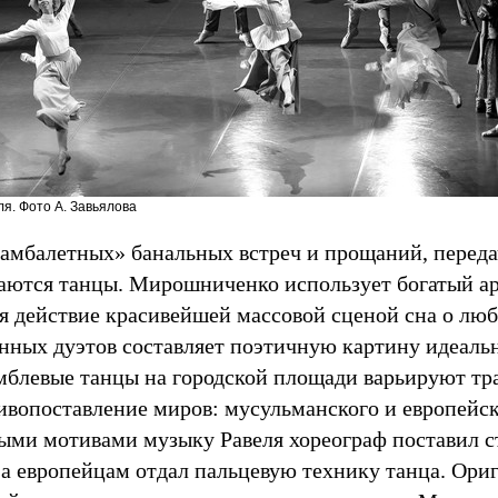
ля. Фото А. Завьялова
рамбалетных» банальных встреч и прощаний, передач
аются танцы. Мирошниченко использует богатый ар
я действие красивейшей массовой сценой сна о люб
нных дуэтов составляет поэтичную картину идеаль
амблевые танцы на городской площади варьируют т
ивопоставление миров: мусульманского и европейск
ыми мотивами музыку Равеля хореограф поставил 
 а европейцам отдал пальцевую технику танца. Ор