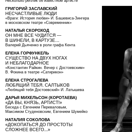
Несколько реплик об известном артисте
ГРИГОРИЙ ЗАСЛАВСКИЙ
НЕСЧАСТЛИВЫЕ ЛЮДИ
«Враги: История любви» И. Башевиса-Зингера
в московском театре «Современник»
НАТАЛЬЯ СКОРОХОД
ОН МНЕ ВСЕ ЧУДИТСЯ —
В ШИНЕЛИ, В КАРТУЗЕ…
Валерий Дьяченко в роли графа Кента
ЕЛЕНА ГОРФУНКЕЛЬ
СУЩЕСТВО НА ДВУХ НОГАХ
И НЕБЛАГОДАРНОЕ
«Константин Райкин. Вечер с Достоевским»
В. Фокина в театре «Сатирикон»
ЕЛЕНА СТРОГАЛЕВА
ЛЮБЯЩИЙ ТЕБЯ. САЛТЫКОВ
«Любящий тебя Достоевский» И. Латышева
ДАРЬЯ МИХЕЛЬСОН (КОРОТАЕВА)
«ДА ВЫ, КНЯЗЬ, АРТИСТ!»
Беседа с Евгением Переваловым,
Максимом Студеновским, Евгением Шумейко
НАТАЛИЯ СОКОЛОВА
«ДОКОПАТЬСЯ ДО ПРОСТОТЫ
СЛОЖНЕЕ ВСЕГО...»