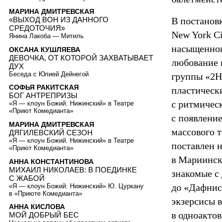
МАРИНА ДМИТРЕВСКАЯ
В постановк
«ВЫХОД ВОН ИЗ ДАННОГО
СРЕДОТОЧИЯ»
New York C
Янина Лакоба — Митиль
насыщенног
ОКСАНА КУШЛЯЕВА
ДЕВОЧКА, ОТ КОТОРОЙ ЗАХВАТЫВАЕТ
любование 
ДУХ
Беседа с Юлией Дейнегой
группы «2Н
СОФЬЯ РАКИТСКАЯ
пластическ
БОГ АНТРЕПРИЗЫ
с ритмичес
«Я — клоун Божий. Нижинский» в Театре
«Приют Комедианта»
с появлени
МАРИНА ДМИТРЕВСКАЯ
массового 
ДЯГИЛЕВСКИЙ СЕЗОН
«Я — клоун Божий. Нижинский» в Театре
поставлен 
«Приют Комедианта»
в Мариинск
АННА КОНСТАНТИНОВА
МИХАИЛ НИКОЛАЕВ: В ПОЕДИНКЕ
знакомые с
C ЖАБОЙ
до «Дафнис
«Я — клоун Божий. Нижинский» Ю. Цуркану
в «Приюте Комедианта»
экзерсисы в
АННА КИСЛОВА
в одноакто
МОЙ ДОБРЫЙ БЕС