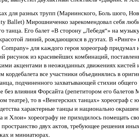
ах для разных трупп (Мариинского, Боль шого, Нов
ity Вallet) Мирошниченко зарекомендовал себя люб
о танца. Его балет «В сторону „Лебедя“» на музык
красотой линий, рождающихся в дуэтах. В «Ринге»
 Company» для каждого героя хореограф придумал
ий рисунок из красивейших комбинаций, поставлен
кими акцентами в неожиданных движениях кистей 
ем кордебалета все участники объединялись в ориг
танца, подчиненного захватывающей стихии общего 
не без влияния Форсайта (репетитором его балетов
ом театре), то в «Венгерских танцах» хореограф с 
 детства характерные танцы и национально окрашен
а и Хлои» хореографу не приходилось помещать св
 пространство двух актов, требующее решения иных
вках и миниатюрах.