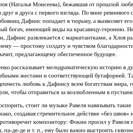
лоя (Наталья Моисеева), бежавшая от прошлой любв
друг в друга с первого взгляда. По вине ревнивого 
бовниц Дафнис попадает в тюрьму, а вызволяет его
ый богач, имеющий виды на красавицу-героиню. Не
и, Дафнис развлекается с маркитантками, а Хлоя р
нему — простому солдату и чувством благодарности
значит, предлагающему обеспеченное будущее.
ко рассказывает мелодраматическую историю в ду
обными жестами и соответствующей бутафорией. Так
дпочесть любовь к Дафнису всем богатствам мира, 
фли, чтобы отправиться за возлюбленным в пустыню
орить, стоит ли музыке Равеля навязывать таки
нако, создавая стремительное действие «без швов» 
противоречит композитору: Фокин просил у Равеля 
, па-де-де и т. п., ему было важно выстроить сквозн