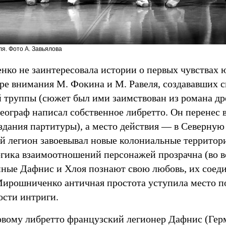
ля. Фото А. Завьялова
ко не заинтересовала истории о первых чувствах 
тре внимания М. Фокина и М. Равеля, создававших с
й труппы (сюжет был ими заимствован из романа др
еограф написал собственное либретто. Он перенес 
оздания партитуры), а место действия — в Северную
й легион завоевывал новые колониальные территор
огика взаимоотношений персонажей прозрачна (во в
ные Дафнис и Хлоя познают свою любовь, их соед
 Мирошниченко античная простота уступила место п
ости интриги.
овому либретто французский легионер Дафнис (Герм