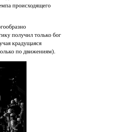
темпа происходящего
огообразно
ику получил только бог
зучая крадущаяся
колько по движениям).