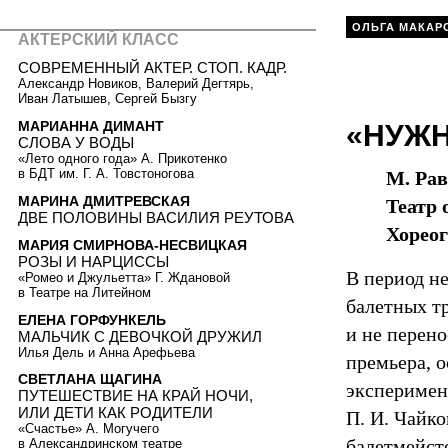
ОЛЬГА МАКАР
АКТЕРСКИЙ КЛАСС
СОВРЕМЕННЫЙ АКТЕР. СТОП. КАДР.
Александр Новиков, Валерий Дегтярь,
Иван Латышев, Сергей Бызгу
МАРИАННА ДИМАНТ
«НУЖ
СЛОВА У ВОДЫ
«Лето одного года» А. Прикотенко
в БДТ им. Г. А. Товстоногова
М. Рав
МАРИНА ДМИТРЕВСКАЯ
Театр 
ДВЕ ПОЛОВИНЫ ВАСИЛИЯ РЕУТОВА
Хореог
МАРИЯ СМИРНОВА-НЕСВИЦКАЯ
РОЗЫ И НАРЦИССЫ
В период н
«Ромео и Джульетта» Г. Ждановой
в Театре на Литейном
балетных т
ЕЛЕНА ГОРФУНКЕЛЬ
и не перен
МАЛЬЧИК C ДЕВОЧКОЙ ДРУЖИЛ
Илья Дель и Анна Арефьева
премьера, 
СВЕТЛАНА ЩАГИНА
эксперимен
ПУТЕШЕСТВИЕ НА КРАЙ НОЧИ,
ИЛИ ДЕТИ КАК РОДИТЕЛИ
П. И. Чайк
«Счастье» А. Могучего
балетмейст
в Александринском театре