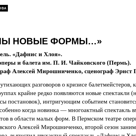
ОВА
НЫ НОВЫЕ ФОРМЫ…»
ель. «Дафнис и Хлоя».
оперы и балета им. П. И. Чайковского (Пермь).
раф Алексей Мирошниченко, сценограф Эрнст Г
еутихающих разговоров о кризисе балетмейстеров, к
руппах крайне редко появляются новые спектакли (
осы постановок), интригующим событием становитс
особенно когда новинка — многоактный спектакль 
тов в области малых форм. В Пермском театре оперы
овского Алексей Мирошниченко, второй сезон зани
ера, выпустил двухактный спектакль «Дафнис и Хло