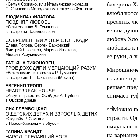
балерина Х
«Семья Сориано, или Итальянская комедия»
С. Спивака в Молодежном театре на Фонтанке
влюбляются 
ЛЮДМИЛА ФИЛАТОВА
прежних лю
ПОЗДНЯЯ ЛЮБОВЬ
«Дети солнца» В. Туманова
великодушн
в Театре на Васильевском
любовь Хло
СОВРЕМЕННЫЙ АКТЕР. СТОП. КАДР
Елена Попова, Сергей Барковский,
любовью к 
Дмитрий Лысенков, Марина Игнатова,
Михаил Разумовский
ее руки, а 
ТАТЬЯНА ТИХОНОВЕЦ
ТРОЕ ДОХОДЯГ И МЕРЦАЮЩИЙ РАЗУМ
Мирошничен
«Ветер шумит в тополях» Р. Туминаса
с жизнепод
в Театре им. Е. Вахтангова (Москва)
ЕВГЕНИЯ ТРОПП
решает пре
HEARTBREAK HOUSE
снимает ту
«Август. Графство Осэйдж» А. Бубеня
в Омской драме
Можно посп
ЯНА ГЛЕМБОЦКАЯ
О ДЕТСКИХ ДЕТЯХ И ВЗРОСЛЫХ ДЕТЯХ
страсти. Од
«Скупой» Р. Самгина
в Новосибирском «Глобусе»
ничуть не 
ГАЛИНА БРАНДТ
на вариации
НАРОД, ПРЕДАВШИЙ БОГА