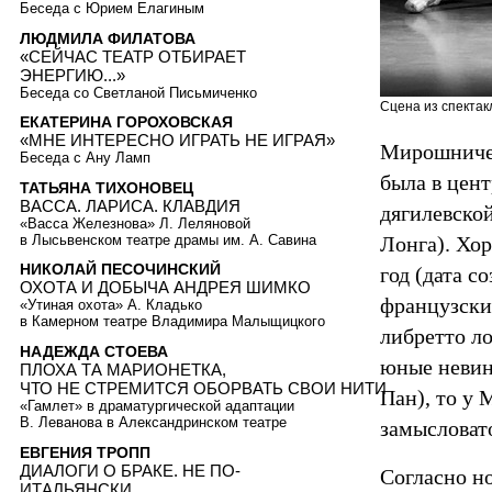
Беседа с Юрием Елагиным
ЛЮДМИЛА ФИЛАТОВА
«СЕЙЧАС ТЕАТР ОТБИРАЕТ
ЭНЕРГИЮ...»
Беседа со Светланой Письмиченко
Сцена из спектак
ЕКАТЕРИНА ГОРОХОВСКАЯ
«МНЕ ИНТЕРЕСНО ИГРАТЬ НЕ ИГРАЯ»
Мирошничен
Беседа с Ану Ламп
была в цен
ТАТЬЯНА ТИХОНОВЕЦ
ВАССА. ЛАРИСА. КЛАВДИЯ
дягилевско
«Васса Железнова» Л. Леляновой
в Лысьвенском театре драмы им. А. Савина
Лонга). Хор
НИКОЛАЙ ПЕСОЧИНСКИЙ
год (дата с
ОХОТА И ДОБЫЧА АНДРЕЯ ШИМКО
французски
«Утиная охота» А. Кладько
в Камерном театре Владимира Малыщицкого
либретто л
НАДЕЖДА СТОЕВА
юные невин
ПЛОХА ТА МАРИОНЕТКА,
ЧТО НЕ СТРЕМИТСЯ ОБОРВАТЬ СВОИ НИТИ
Пан), то у
«Гамлет» в драматургической адаптации
В. Леванова в Александринском театре
замысловат
ЕВГЕНИЯ ТРОПП
ДИАЛОГИ О БРАКЕ. НЕ ПО-
Согласно н
ИТАЛЬЯНСКИ