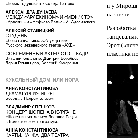
«Борис Годунов» в «Коляда-Театре»
и у Мирошн
АЛЕКСАНДРА ДУНАЕВА
на сцене.
МЕЖДУ «АРЛЕКИНОМ» И «МЕФИСТО»
«Арлекин» и «Мефисто Вальс» А. Адасинского
Разработка
АЛЕКСЕЙ СТАВИЦКИЙ
СТУДЕНЬ
танцевальн
«Депо гениальных заблуждений»
Эрот («нече
Русского инженерного театра «АХЕ»
пластика по
СОВРЕМЕННЫЙ АКТЕР. СТОП. КАДР
Виталий Коваленко,Дмитрий Воробьев,
Дарья Румянцева, Валерий Кухарешин
КУКОЛЬНЫЙ ДОМ, ИЛИ НОРА
АННА КОНСТАНТИНОВА
ДРАМАТУРГИЯ ИГРЫ
Беседа с Пьером Блезом
ВЛАДИМИР СПЕШКОВ
КОНЦЕРТ ШОПЕНА В КУРГАНЕ
«Шопен-впечатление» Леслава Пецки
в Белостокском театре кукол
АННА КОНСТАНТИНОВА
КАРТЫ, КАФКА, ДВА ТЕАТРА