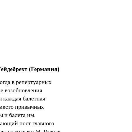
Мир
ейдебрехт (Германия)
огда в репертуарных
не возобновления
я каждая балетная
вместо привычных
 и балета им.
мающий пост главного
я» на музыку М. Равеля.