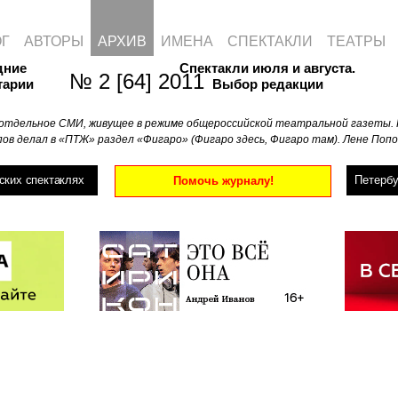
ОГ
АВТОРЫ
АРХИВ
ИМЕНА
СПЕКТАКЛИ
ТЕАТРЫ
дние
Спектакли июля и августа.
№ 2 [64] 2011
тарии
Выбор редакции
отдельное СМИ, живущее в режиме общероссийской театральной газеты. 
ов делал в «ПТЖ» раздел «Фигаро» (Фигаро здесь, Фигаро там). Лене Попо
ских спектаклях
Петербу
Помочь журналу!