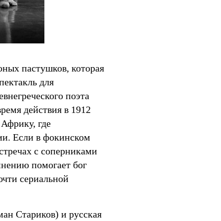
юных пастушков, которая
пектакль для
евнегреческого поэта
время действия в 1912
 Африку, где
ии. Если в фокинском
стречах с соперниками
инению помогает бог
очти сериальной
ан Стариков) и русская