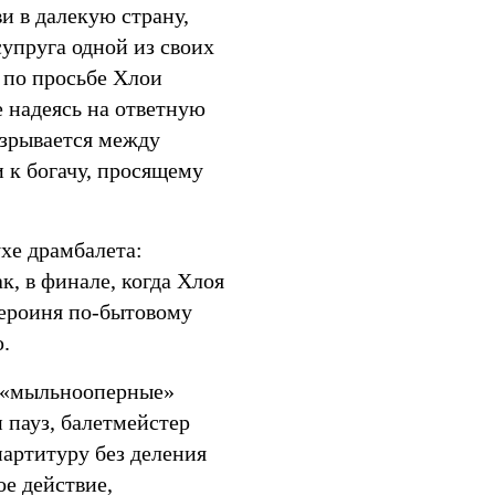
и в далекую страну,
супруга одной из своих
 по просьбе Хлои
 надеясь на ответную
азрывается между
 к богачу, просящему
хе драмбалета:
, в финале, когда Хлоя
героиня по-бытовому
.
е «мыльнооперные»
и пауз, балетмейстер
партитуру без деления
ое действие,