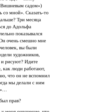
 «Вишневым садом»)
ь со мной». Сказать-то
 дальше? Три месяца
ься до Адольфа
лельно показывался
Он очень смешно мне
человек, вы были
идели художников,
т и рисуют? Идите
е, как люди работают,
аю, что он не вспомнил
когда мы делали c ним
а»…
был прав?
 у меня ощущение, что