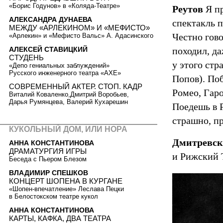
«Борис Годунов» в «Коляда-Театре»
Реутов
Я пр
АЛЕКСАНДРА ДУНАЕВА
спектакль 
МЕЖДУ «АРЛЕКИНОМ» И «МЕФИСТО»
Честно гово
«Арлекин» и «Мефисто Вальс» А. Адасинского
АЛЕКСЕЙ СТАВИЦКИЙ
походил, д
СТУДЕНЬ
у этого стр
«Депо гениальных заблуждений»
Русского инженерного театра «АХЕ»
Попов). Поб
СОВРЕМЕННЫЙ АКТЕР. СТОП. КАДР
Ромео, Гар
Виталий Коваленко,Дмитрий Воробьев,
Дарья Румянцева, Валерий Кухарешин
Поедешь в Р
страшно, пр
КУКОЛЬНЫЙ ДОМ, ИЛИ НОРА
Дмитревск
АННА КОНСТАНТИНОВА
ДРАМАТУРГИЯ ИГРЫ
и Рижский
Беседа с Пьером Блезом
ВЛАДИМИР СПЕШКОВ
КОНЦЕРТ ШОПЕНА В КУРГАНЕ
«Шопен-впечатление» Леслава Пецки
в Белостокском театре кукол
АННА КОНСТАНТИНОВА
КАРТЫ, КАФКА, ДВА ТЕАТРА