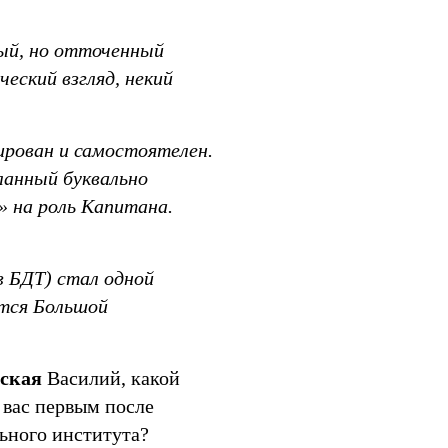
вый, но отточенный
еский взгляд, некий
ирован и самостоятелен.
ланный буквально
у» на роль Капитана.
 БДТ) стал одной
ется Большой
ская
Василий, какой
 вас первым после
ьного института?