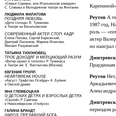
«Семья Сориано, или Итальянская комедия»
Карениной»
С. Спивака в Молодежном театре на Фонтанке
ЛЮДМИЛА ФИЛАТОВА
Реутов
А пе
ПОЗДНЯЯ ЛЮБОВЬ
«Дети солнца» В. Туманова
1987 год, Н
в Театре на Васильевском
роль — «по
СОВРЕМЕННЫЙ АКТЕР. СТОП. КАДР
Елена Попова, Сергей Барковский,
актер Валер
Дмитрий Лысенков, Марина Игнатова,
но наиграл 
Михаил Разумовский
ТАТЬЯНА ТИХОНОВЕЦ
Дмитревск
ТРОЕ ДОХОДЯГ И МЕРЦАЮЩИЙ РАЗУМ
«Ветер шумит в тополях» Р. Туминаса
Праудиным 
в Театре им. Е. Вахтангова (Москва)
ЕВГЕНИЯ ТРОПП
Реутов
Нет,
HEARTBREAK HOUSE
«Август. Графство Осэйдж» А. Бубеня
Аркадьевич
в Омской драме
Александра
ЯНА ГЛЕМБОЦКАЯ
О ДЕТСКИХ ДЕТЯХ И ВЗРОСЛЫХ ДЕТЯХ
«Скупой» Р. Самгина
Дмитревск
в Новосибирском «Глобусе»
периодом ра
ГАЛИНА БРАНДТ
НАРОД, ПРЕДАВШИЙ БОГА