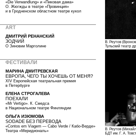
«Die Verwandlung» и «Пиковая дама»
О. Жюгжды в театре «Провинция»
и в Гродненском областном театре кукол
ART
ДМИТРИЙ РЕНАНСКИЙ
ЗОДЧИЙ
В. Реутов (Вронск
О Зиновии Марголине
Тульский театр д
ФЕСТИВАЛИ
МАРИНА ДМИТРЕВСКАЯ
ЕВРОПА, ЧЕГО ТЫ ХОЧЕШЬ ОТ МЕНЯ?
XIV Европейская театральная премия
в Петербурге
ЕЛЕНА СТРОГАЛЕВА
ПОЕХАЛИ
«Mr Vertigo». К. Смедса
в Национальном театре Финляндии
ОЛЬГА ИЗЮМОВА
SODADE БЕЗ ПЕРЕВОДА
«Contos em Viagem — Cabo Verde / Кабо-Верде»
В. Реутов (Михай
Театра «Меридиональ»
БДТ им. Г. А. Тов