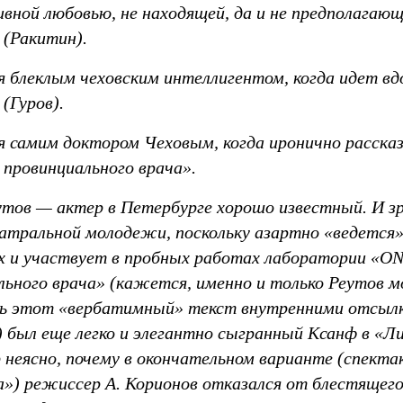
ивной любовью, не находящей, да и не предполагаю
 (Ракитин).
 блеклым чеховским интеллигентом, когда идет вдо
 (Гуров).
 самим доктором Чеховым, когда иронично расска
 провинциального врача».
утов — актер в Петербурге хорошо известный. И з
еатральной молодежи, поскольку азартно «ведется
 и участвует в пробных работах лаборатории «ON
льного врача» (кажется, именно и только Реутов
ь этот «вербатимный» текст внутренними отсылк
) был еще легко и элегантно сыгранный Ксанф в «Ли
ор неясно, почему в окончательном варианте (спект
») режиссер А. Корионов отказался от блестяще