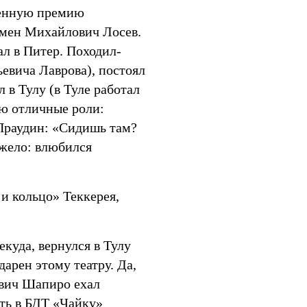
венную премию
емен Михайлович Лосев.
ал в Питер. Походил-
евича Лаврова), постоял
 в Тулу (в Туле работал
аю отличные роли:
 Праудин: «Сидишь там?
яжело: влюбился
и кольцо» Теккерея,
екуда, вернулся в Тулу
дарен этому театру. Да,
вич Шапиро ехал
ть в БДТ «Чайку»