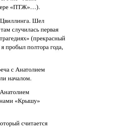
омере «ПТЖ»…).
. Цвиллинга. Шел
 там случилась первая
трагедиях» (прекрасный
 я пробыл полтора года,
реча c Анатолием
ли началом.
 Анатолием
c нами «Крышу»
оторый считается