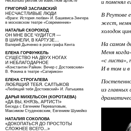
Несколько реплик об известном артисте
и поменял е
ГРИГОРИЙ ЗАСЛАВСКИЙ
НЕСЧАСТЛИВЫЕ ЛЮДИ
В Реутове 
«Враги: История любви» И. Башевиса-Зингера
жест, немн
в московском театре «Современник»
холодок ци
НАТАЛЬЯ СКОРОХОД
ОН МНЕ ВСЕ ЧУДИТСЯ —
В ШИНЕЛИ, В КАРТУЗЕ…
На самом д
Валерий Дьяченко в роли графа Кента
Меня когда
ЕЛЕНА ГОРФУНКЕЛЬ
СУЩЕСТВО НА ДВУХ НОГАХ
«с листа», 
И НЕБЛАГОДАРНОЕ
«Константин Райкин. Вечер с Достоевским»
И в том и в
В. Фокина в театре «Сатирикон»
ЕЛЕНА СТРОГАЛЕВА
Постепенно
ЛЮБЯЩИЙ ТЕБЯ. САЛТЫКОВ
из главных
«Любящий тебя Достоевский» И. Латышева
драматичес
ДАРЬЯ МИХЕЛЬСОН (КОРОТАЕВА)
«ДА ВЫ, КНЯЗЬ, АРТИСТ!»
Беседа с Евгением Переваловым,
Максимом Студеновским, Евгением Шумейко
НАТАЛИЯ СОКОЛОВА
«ДОКОПАТЬСЯ ДО ПРОСТОТЫ
СЛОЖНЕЕ ВСЕГО...»