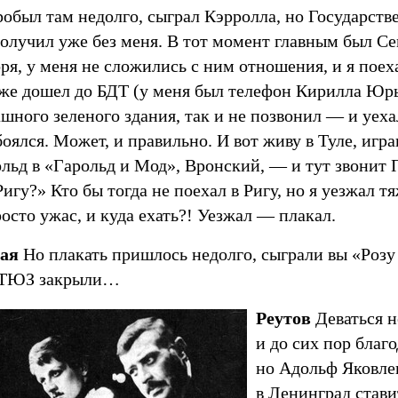
обыл там недолго, сыграл Кэрролла, но Государст
получил уже без меня. В тот момент главным был С
ря, у меня не сложились c ним отношения, и я поех
аже дошел до БДТ (у меня был телефон Кирилла Юрь
ашного зеленого здания, так и не позвонил — и уехал
оялся. Может, и правильно. И вот живу в Туле, игр
ольд в «Гарольд и Мод», Вронский, — и тут звонит
игу?» Кто бы тогда не поехал в Ригу, но я уезжал т
осто ужас, и куда ехать?! Уезжал — плакал.
ая
Но плакать пришлось недолго, сыграли вы «Розу 
 ТЮЗ закрыли…
Реутов
Деваться н
и до сих пор благо
но Адольф Яковле
в Ленинград стави