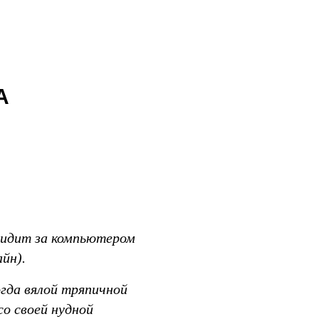
Мир
А
сидит за компьютером
йн).
гда вялой тряпичной
со своей нудной