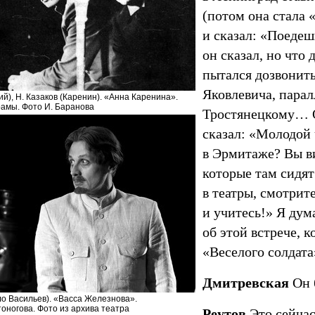
(потом она стала
и сказал: «Поедеш
он сказал, но что
пытался дозвонит
Яковлевича, парал
ий), Н. Казаков (Каренин). «Анна Каренина».
рамы. Фото И. Баранова
Тростянецкому… 
сказал: «Молодой 
в Эрмитаже? Вы в
которые там сидя
в театры, смотрит
и учитесь!» Я дум
об этой встрече, 
«Веселого солдат
Дмитревская
Он 
ло Васильев). «Васса Железнова».
стоногова. Фото из архива театра
Реутов
Это сейчас