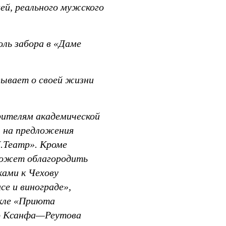
щей, реального мужского
ль забора в «Даме
зывает о своей жизни
рителям академической
» на предложения
.Театр». Кроме
 может облагородить
ами к Чехову
се и винограде»,
акле «Приюта
го Ксанфа—Реутова