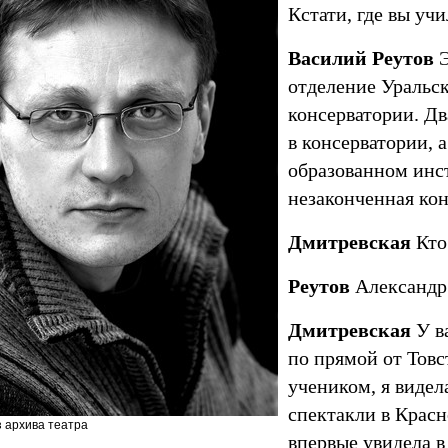
Кстати, где вы уч
Василий Реутов
Э
отделение Уральс
консерватории. Дв
в консерватории, 
образованном инс
незаконченная кон
Дмитревская
Кто
Реутов
Александр
Дмитревская
У в
по прямой от Товс
учеником, я видел
спектакли в Красно
з архива театра
впервые увидела в