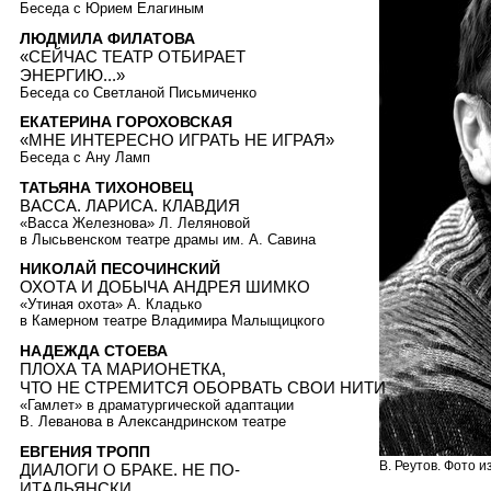
Беседа с Юрием Елагиным
ЛЮДМИЛА ФИЛАТОВА
«СЕЙЧАС ТЕАТР ОТБИРАЕТ
ЭНЕРГИЮ...»
Беседа со Светланой Письмиченко
ЕКАТЕРИНА ГОРОХОВСКАЯ
«МНЕ ИНТЕРЕСНО ИГРАТЬ НЕ ИГРАЯ»
Беседа с Ану Ламп
ТАТЬЯНА ТИХОНОВЕЦ
ВАССА. ЛАРИСА. КЛАВДИЯ
«Васса Железнова» Л. Леляновой
в Лысьвенском театре драмы им. А. Савина
НИКОЛАЙ ПЕСОЧИНСКИЙ
ОХОТА И ДОБЫЧА АНДРЕЯ ШИМКО
«Утиная охота» А. Кладько
в Камерном театре Владимира Малыщицкого
НАДЕЖДА СТОЕВА
ПЛОХА ТА МАРИОНЕТКА,
ЧТО НЕ СТРЕМИТСЯ ОБОРВАТЬ СВОИ НИТИ
«Гамлет» в драматургической адаптации
В. Леванова в Александринском театре
ЕВГЕНИЯ ТРОПП
В. Реутов. Фото и
ДИАЛОГИ О БРАКЕ. НЕ ПО-
ИТАЛЬЯНСКИ