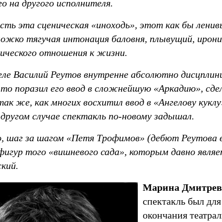
го на другого исполнителя.
есть эта сценическая «иноходь», этот как бы лени
ожко тягучая интонация баловня, плывущий, иронич
нического отношения к жизни.
еле Василий Реутов внутренне абсолютно дисцплин
-то поразил его ввод в сложнейшую «Аркадию», сде
так же, как многих восхитил ввод в «Ангелову кукл
 другом случае спектакль по-новому задышал.
, шаг за шагом «Петя Трофимов» (дебют Реутова в
 фигур того «вишневого сада», которым давно явля
кий.
Марина Дмитрев
спектакль был для
окончания театрал