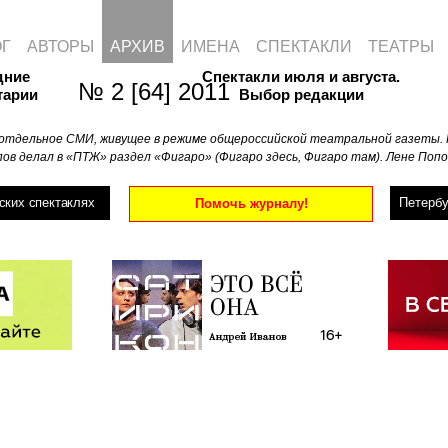
ОГ
АВТОРЫ
АРХИВ
ИМЕНА
СПЕКТАКЛИ
ТЕАТРЫ
дние
Спектакли июля и августа.
№ 2 [64] 2011
тарии
Выбор редакции
отдельное СМИ, живущее в режиме общероссийской театральной газеты. 
ов делал в «ПТЖ» раздел «Фигаро» (Фигаро здесь, Фигаро там). Лене Попо
ских спектаклях
Петербу
Помочь журналу!