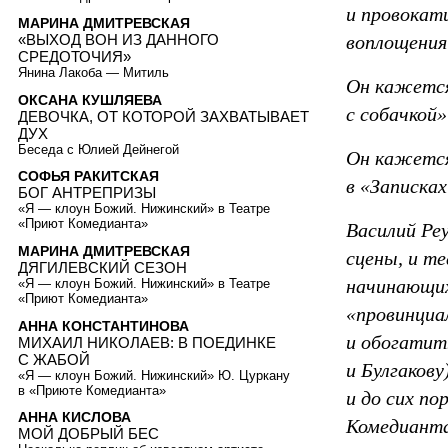
и провокат
МАРИНА ДМИТРЕВСКАЯ
воплощения
«ВЫХОД ВОН ИЗ ДАННОГО
СРЕДОТОЧИЯ»
Янина Лакоба — Митиль
Он кажется
ОКСАНА КУШЛЯЕВА
c собачкой»
ДЕВОЧКА, ОТ КОТОРОЙ ЗАХВАТЫВАЕТ
ДУХ
Беседа с Юлией Дейнегой
Он кажется
СОФЬЯ РАКИТСКАЯ
в «Записках
БОГ АНТРЕПРИЗЫ
«Я — клоун Божий. Нижинский» в Театре
«Приют Комедианта»
Василий Ре
МАРИНА ДМИТРЕВСКАЯ
сцены, и т
ДЯГИЛЕВСКИЙ СЕЗОН
начинающих
«Я — клоун Божий. Нижинский» в Театре
«Приют Комедианта»
«провинциа
АННА КОНСТАНТИНОВА
и обогатит
МИХАИЛ НИКОЛАЕВ: В ПОЕДИНКЕ
C ЖАБОЙ
и Булгакову
«Я — клоун Божий. Нижинский» Ю. Цуркану
в «Приюте Комедианта»
и до сих п
АННА КИСЛОВА
Комедианта
МОЙ ДОБРЫЙ БЕС