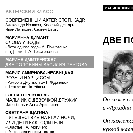
МАРИНА ДМИТ
АКТЕРСКИЙ КЛАСС
СОВРЕМЕННЫЙ АКТЕР. СТОП. КАДР.
Александр Новиков, Валерий Дегтярь,
Иван Латышев, Сергей Бызгу
МАРИАННА ДИМАНТ
ДВЕ П
СЛОВА У ВОДЫ
«Лето одного года» А. Прикотенко
в БДТ им. Г. А. Товстоногова
МАРИНА ДМИТРЕВСКАЯ
ДВЕ ПОЛОВИНЫ ВАСИЛИЯ РЕУТОВА
МАРИЯ СМИРНОВА-НЕСВИЦКАЯ
РОЗЫ И НАРЦИССЫ
«Ромео и Джульетта» Г. Ждановой
в Театре на Литейном
ЕЛЕНА ГОРФУНКЕЛЬ
Он кажется
МАЛЬЧИК C ДЕВОЧКОЙ ДРУЖИЛ
Илья Дель и Анна Арефьева
в «Аркадии
СВЕТЛАНА ЩАГИНА
ПУТЕШЕСТВИЕ НА КРАЙ НОЧИ,
Он кажется
ИЛИ ДЕТИ КАК РОДИТЕЛИ
«Счастье» А. Могучего
куклой мае
в Александринском театре