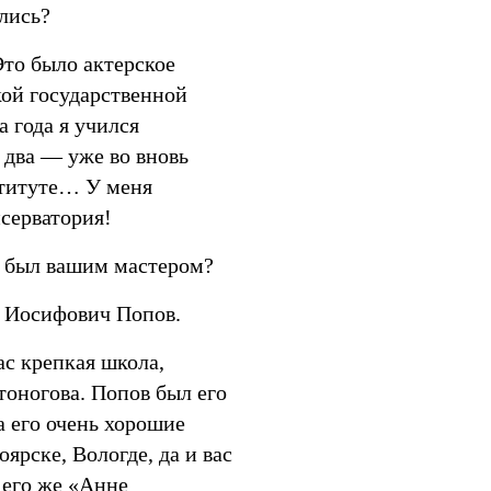
ились?
то было актерское
кой государственной
а года я учился
а два — уже во вновь
титуте… У меня
серватория!
 был вашим мастером?
 Иосифович Попов.
ас крепкая школа,
тоногова. Попов был его
а его очень хорошие
ярске, Вологде, да и вас
 его же «Анне