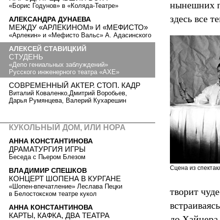
нынешних п
«Борис Годунов» в «Коляда-Театре»
здесь все 
АЛЕКСАНДРА ДУНАЕВА
МЕЖДУ «АРЛЕКИНОМ» И «МЕФИСТО»
«Арлекин» и «Мефисто Вальс» А. Адасинского
АЛЕКСЕЙ СТАВИЦКИЙ
СТУДЕНЬ
«Депо гениальных заблуждений»
Русского инженерного театра «АХЕ»
СОВРЕМЕННЫЙ АКТЕР. СТОП. КАДР
Виталий Коваленко,Дмитрий Воробьев,
Дарья Румянцева, Валерий Кухарешин
КУКОЛЬНЫЙ ДОМ, ИЛИ НОРА
АННА КОНСТАНТИНОВА
ДРАМАТУРГИЯ ИГРЫ
Беседа с Пьером Блезом
Сцена из спектак
ВЛАДИМИР СПЕШКОВ
КОНЦЕРТ ШОПЕНА В КУРГАНЕ
«Шопен-впечатление» Леслава Пецки
творит чуде
в Белостокском театре кукол
встраиваясь
АННА КОНСТАНТИНОВА
КАРТЫ, КАФКА, ДВА ТЕАТРА
до Хайнера 