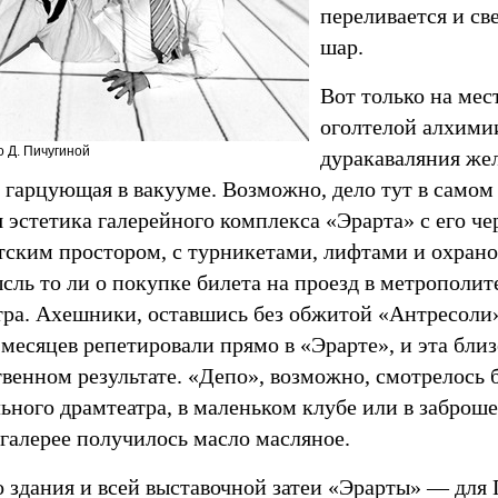
переливается и св
шар.
Вот только на мес
оголтелой алхими
о Д. Пичугиной
дуракаваляния же
 гарцующая в вакууме. Возможно, дело тут в самом
 эстетика галерейного комплекса «Эрарта» c его ч
ским простором, c турникетами, лифтами и охрано
сль то ли о покупке билета на проезд в метрополит
тра. Ахешники, оставшись без обжитой «Антресоли
месяцев репетировали прямо в «Эрарте», и эта близ
твенном результате. «Депо», возможно, смотрелось 
ьного драмтеатра, в маленьком клубе или в заброше
галерее получилось масло масляное.
о здания и всей выставочной затеи «Эрарты» — для 