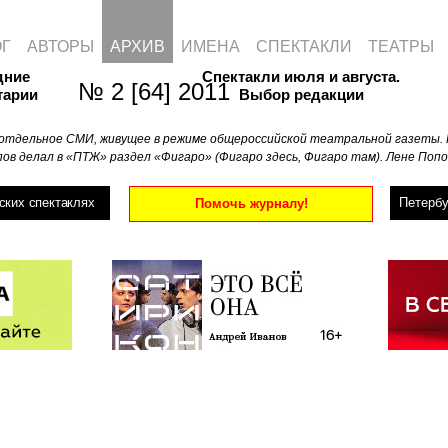
ОГ
АВТОРЫ
АРХИВ
ИМЕНА
СПЕКТАКЛИ
ТЕАТРЫ
дние
Спектакли июля и августа.
№ 2 [64] 2011
тарии
Выбор редакции
отдельное СМИ, живущее в режиме общероссийской театральной газеты. 
ов делал в «ПТЖ» раздел «Фигаро» (Фигаро здесь, Фигаро там). Лене Попо
ских спектаклях
Петербу
Помочь журналу!