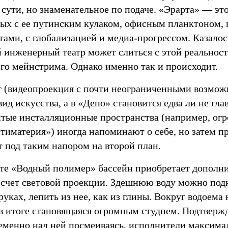
 сути, но знаменательное по подаче. «Эрарта» — эт
вых c ее путинским кулаком, офисным планктоном,
ами, c глобализацией и медиа-прогрессом. Казалос
й инженерный театр может слиться c этой реальнос
ого мейнстрима. Однако именно так и происходит.
 (видеопроекция c почти неограниченными возмож
ид искусства, а в «Депо» становится едва ли не гл
итые инсталляционные пространства (например, ог
тиматерия») иногда напоминают о себе, но затем п
т под таким напором на второй план.
те «Водный полимер» бассейн приобретает дополн
а счет световой проекции. Здешнюю воду можно под
 руках, лепить из нее, как из глины. Вокруг водоема
 в итоге становящаяся огромным студнем. Подтвержд
ременно над ней посмеиваясь, исполнители максима