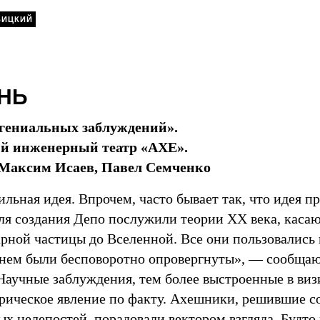
ВИЦКИЙ
НЬ
 гениальных заблуждений».
ий инженерный театр «АХЕ».
 Максим Исаев, Павел Семченко
ильная идея. Впрочем, часто бывает так, что идея 
ля создания Депо послужили теории XX века, каса
арной частицы до Вселенной. Все они пользовались
енем были бесповоротно опровергнуты», — сообщаю
 Научные заблуждения, тем более выстроенные в виз
рическое явление по факту. Ахешники, решившие со
х нелепостей, порадовали вектором взгляда. Будто