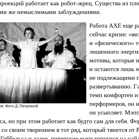
роекций работает как робот-жрец. Существа из пло
теми же немыслимыми заблуждениями.
Работа АХЕ еще ра
сейчас кризис «ви
и «физического» т
лишенного энерги
мотивы, которые 
и остаются лишь 
не подлежащими 
развертыванию. 
темп комфортен и 
перформеров, он н
ля. Фото Д. Пичугиной
он усыпляет. Мэп
са, но при этом работает как будто сам для себя. Ф
 со своим творением в тот ряд, который тянется от
Геббельса и далее, питерские маги топчутся на най