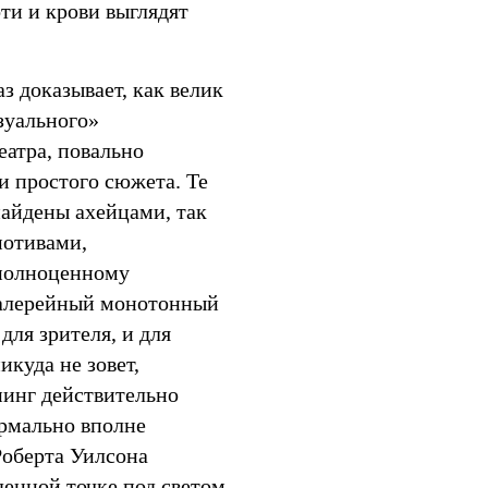
ти и крови выглядят
з доказывает, как велик
зуального»
еатра, повально
и простого сюжета. Те
найдены ахейцами, так
мотивами,
полноценному
Галерейный монотонный
для зрителя, и для
икуда не зовет,
пинг действительно
ормально вполне
 Роберта Уилсона
денной точке под светом