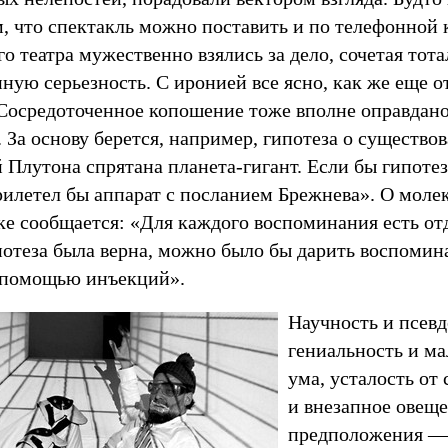
, что спектакль можно поставить и по телефонной 
 театра мужественно взялись за дело, сочетая тот
ную серьезность. С иронией все ясно, как же еще 
 Сосредоточенное копошение тоже вполне оправдан
 За основу берется, например, гипотеза о существо
 Плутона спрятана планета-гигант. Если бы гипотез
рилетел бы аппарат c посланием Брежнева». О моле
ке сообщается: «Для каждого воспоминания есть от
потеза была верна, можно было бы дарить воспомин
c помощью инъекций».
Научность и псевд
гениальность и м
ума, усталость от
и внезапное овещ
предположения — 