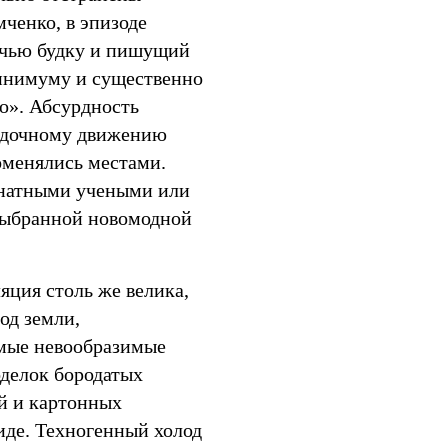
ченко, в эпизоде
ачью будку и пишущий
минимуму и существенно
co». Абсурдность
рядочному движению
поменялись местами.
мнатными учеными или
выбранной новомодной
яция столь же велика,
од земли,
мые невообразимые
оделок бородатых
й и картонных
иде. Техногенный холод