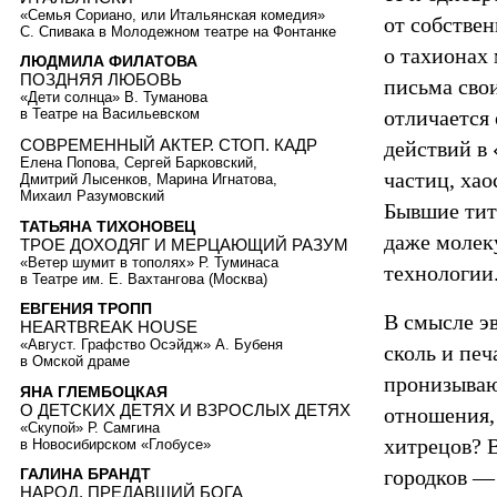
«Семья Сориано, или Итальянская комедия»
от собстве
С. Спивака в Молодежном театре на Фонтанке
о тахионах
ЛЮДМИЛА ФИЛАТОВА
ПОЗДНЯЯ ЛЮБОВЬ
письма сво
«Дети солнца» В. Туманова
отличается 
в Театре на Васильевском
СОВРЕМЕННЫЙ АКТЕР. СТОП. КАДР
действий в
Елена Попова, Сергей Барковский,
частиц, хао
Дмитрий Лысенков, Марина Игнатова,
Михаил Разумовский
Бывшие тит
ТАТЬЯНА ТИХОНОВЕЦ
даже молек
ТРОЕ ДОХОДЯГ И МЕРЦАЮЩИЙ РАЗУМ
«Ветер шумит в тополях» Р. Туминаса
технологии
в Театре им. Е. Вахтангова (Москва)
ЕВГЕНИЯ ТРОПП
В смысле эв
HEARTBREAK HOUSE
«Август. Графство Осэйдж» А. Бубеня
сколь и печ
в Омской драме
пронизываю
ЯНА ГЛЕМБОЦКАЯ
О ДЕТСКИХ ДЕТЯХ И ВЗРОСЛЫХ ДЕТЯХ
отношения,
«Скупой» Р. Самгина
хитрецов? 
в Новосибирском «Глобусе»
городков —
ГАЛИНА БРАНДТ
НАРОД, ПРЕДАВШИЙ БОГА