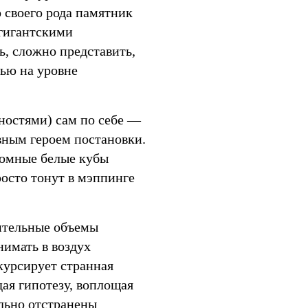
о своего рода памятник
 гигантскими
ь, сложно представить,
тью на уровне
ностями) сам по себе —
авным героем постановки.
ромные белые кубы
росто тонут в мэппинге
ительные объемы
нимать в воздух
 курсирует странная
ая гипотезу, воплощая
льно отстранены