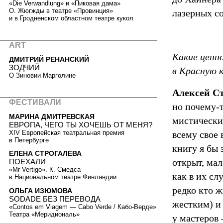
«Die Verwandlung» и «Пиковая дама»
О. Жюгжды в театре «Провинция»
лазерных с
и в Гродненском областном театре кукол
ART
Какие ценн
ДМИТРИЙ РЕНАНСКИЙ
ЗОДЧИЙ
в Красную 
О Зиновии Марголине
Алексей С
ФЕСТИВАЛИ
но почему-
МАРИНА ДМИТРЕВСКАЯ
мистически
ЕВРОПА, ЧЕГО ТЫ ХОЧЕШЬ ОТ МЕНЯ?
XIV Европейская театральная премия
всему свое
в Петербурге
книгу я бы 
ЕЛЕНА СТРОГАЛЕВА
открыт, мал
ПОЕХАЛИ
«Mr Vertigo». К. Смедса
как в их сл
в Национальном театре Финляндии
редко кто 
ОЛЬГА ИЗЮМОВА
SODADE БЕЗ ПЕРЕВОДА
жестким) и 
«Contos em Viagem — Cabo Verde / Кабо-Верде»
Театра «Меридиональ»
у мастеров