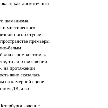
еркает, как дискотечный
то шаманизма,
и и мистического
лезной ногой ступает
 пространстве премьеры.
ерно-белым
й «на сером костюме»
ене, то ли о посещении
», на протяжении
ость явно сказалась
бы на камерной сцене
нном ДК, а вот
Петербурга явление