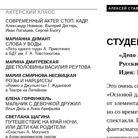
АЛЕКСЕЙ СТА
АКТЕРСКИЙ КЛАСС
СОВРЕМЕННЫЙ АКТЕР. СТОП. КАДР.
Александр Новиков, Валерий Дегтярь,
Иван Латышев, Сергей Бызгу
МАРИАННА ДИМАНТ
СТУДЕ
СЛОВА У ВОДЫ
«Лето одного года» А. Прикотенко
в БДТ им. Г. А. Товстоногова
«Депо
МАРИНА ДМИТРЕВСКАЯ
Русск
ДВЕ ПОЛОВИНЫ ВАСИЛИЯ РЕУТОВА
Идея:
МАРИЯ СМИРНОВА-НЕСВИЦКАЯ
РОЗЫ И НАРЦИССЫ
Это очень с
«Ромео и Джульетта» Г. Ждановой
в Театре на Литейном
«Основой д
ЕЛЕНА ГОРФУНКЕЛЬ
от элемент
МАЛЬЧИК C ДЕВОЧКОЙ ДРУЖИЛ
Илья Дель и Анна Арефьева
но со врем
СВЕТЛАНА ЩАГИНА
спектакля.
ПУТЕШЕСТВИЕ НА КРАЙ НОЧИ,
ИЛИ ДЕТИ КАК РОДИТЕЛИ
фантасмаго
«Счастье» А. Могучего
удивительны
в Александринском театре