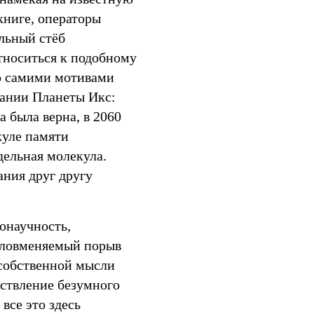
книге, операторы
альный стёб
относиться к подобному
о самими мотивами
вании Планеты Икс:
а была верна, в 2060
куле памяти
дельная молекула.
ания друг другу
онаучность,
аловменяемый порыв
 собственной мысли
ествление безумного
все это здесь