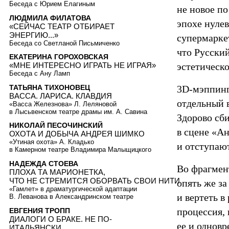
Беседа с Юрием Елагиным
не новое по
ЛЮДМИЛА ФИЛАТОВА
эпохе нуле
«СЕЙЧАС ТЕАТР ОТБИРАЕТ
ЭНЕРГИЮ...»
супермаркет
Беседа со Светланой Письмиченко
что Русски
ЕКАТЕРИНА ГОРОХОВСКАЯ
эстетическ
«МНЕ ИНТЕРЕСНО ИГРАТЬ НЕ ИГРАЯ»
Беседа с Ану Ламп
ТАТЬЯНА ТИХОНОВЕЦ
3D-мэппинг
ВАССА. ЛАРИСА. КЛАВДИЯ
отдельный в
«Васса Железнова» Л. Леляновой
в Лысьвенском театре драмы им. А. Савина
Здорово сб
НИКОЛАЙ ПЕСОЧИНСКИЙ
в сцене «Ан
ОХОТА И ДОБЫЧА АНДРЕЯ ШИМКО
«Утиная охота» А. Кладько
и отступаю
в Камерном театре Владимира Малыщицкого
НАДЕЖДА СТОЕВА
Во фрагмен
ПЛОХА ТА МАРИОНЕТКА,
ЧТО НЕ СТРЕМИТСЯ ОБОРВАТЬ СВОИ НИТИ
опять же з
«Гамлет» в драматургической адаптации
и вертеть в
В. Леванова в Александринском театре
процессия,
ЕВГЕНИЯ ТРОПП
ДИАЛОГИ О БРАКЕ. НЕ ПО-
ее и однов
ИТАЛЬЯНСКИ