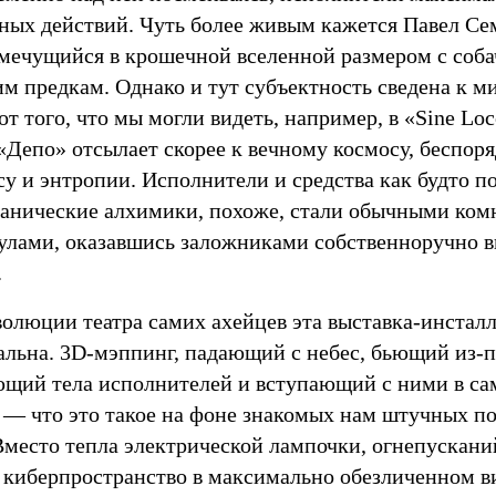
нных действий. Чуть более живым кажется Павел Сем
 мечущийся в крошечной вселенной размером c соб
им предкам. Однако и тут субъектность сведена к 
от того, что мы могли видеть, например, в «Sine Lo
 «Депо» отсылает скорее к вечному космосу, беспо
су и энтропии. Исполнители и средства как будто 
анические алхимики, похоже, стали обычными ко
улами, оказавшись заложниками собственноручно 
.
олюции театра самих ахейцев эта выставка-инсталл
альна. 3D-мэппинг, падающий c небес, бьющий из-п
щий тела исполнителей и вступающий c ними в са
 — что это такое на фоне знакомых нам штучных п
Вместо тепла электрической лампочки, огнепускани
 киберпространство в максимально обезличенном в