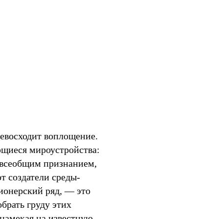
Мир
превосходит воплощение.
ющиеся мироустройства:
 всеобщим признанием,
т создатели среды-
ионерский ряд, — это
брать груду этих
 намекая на известную