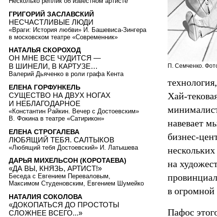
Несколько реплик об известном артисте
ГРИГОРИЙ ЗАСЛАВСКИЙ
НЕСЧАСТЛИВЫЕ ЛЮДИ
«Враги: История любви» И. Башевиса-Зингера
в московском театре «Современник»
НАТАЛЬЯ СКОРОХОД
ОН МНЕ ВСЕ ЧУДИТСЯ —
В ШИНЕЛИ, В КАРТУЗЕ…
П. Семченко. Фот
Валерий Дьяченко в роли графа Кента
технология,
ЕЛЕНА ГОРФУНКЕЛЬ
Хай-тековая
СУЩЕСТВО НА ДВУХ НОГАХ
И НЕБЛАГОДАРНОЕ
минималист
«Константин Райкин. Вечер с Достоевским»
В. Фокина в театре «Сатирикон»
навевает мы
ЕЛЕНА СТРОГАЛЕВА
бизнес-цен
ЛЮБЯЩИЙ ТЕБЯ. САЛТЫКОВ
«Любящий тебя Достоевский» И. Латышева
нескольких 
ДАРЬЯ МИХЕЛЬСОН (КОРОТАЕВА)
на художес
«ДА ВЫ, КНЯЗЬ, АРТИСТ!»
провинциал
Беседа с Евгением Переваловым,
Максимом Студеновским, Евгением Шумейко
в огромной 
НАТАЛИЯ СОКОЛОВА
«ДОКОПАТЬСЯ ДО ПРОСТОТЫ
Пафос этог
СЛОЖНЕЕ ВСЕГО...»