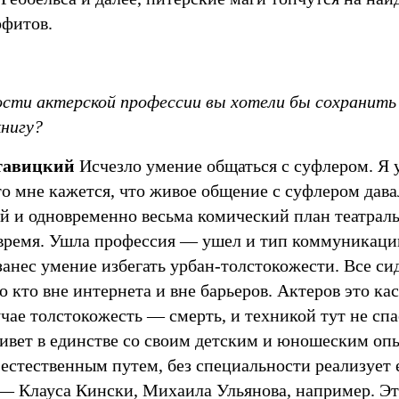
офитов.
ости актерской профессии вы хотели бы сохранить 
книгу?
тавицкий
Исчезло умение общаться c суфлером. Я у
то мне кажется, что живое общение c суфлером дав
й и одновременно весьма комический план театраль
 время. Ушла профессия — ушел и тип коммуникаци
занес умение избегать урбан-толстокожести. Все си
о кто вне интернета и вне барьеров. Актеров это к
учае толстокожесть — смерть, и техникой тут не спа
живет в единстве со своим детским и юношеским оп
естественным путем, без специальности реализует е
 — Клауса Кински, Михаила Ульянова, например. Это