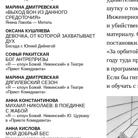
шутку о том
МАРИНА ДМИТРЕВСКАЯ
«ВЫХОД ВОН ИЗ ДАННОГО
Инженерного
СРЕДОТОЧИЯ»
Янина Лакоба — Митиль
и убийствен
ОКСАНА КУШЛЯЕВА
материалу.
ДЕВОЧКА, ОТ КОТОРОЙ ЗАХВАТЫВАЕТ
ДУХ
постановки.
Беседа с Юлией Дейнегой
«За орбитой
СОФЬЯ РАКИТСКАЯ
году туда п
БОГ АНТРЕПРИЗЫ
«Я — клоун Божий. Нижинский» в Театре
в программ
«Приют Комедианта»
Если бы ги
МАРИНА ДМИТРЕВСКАЯ
ДЯГИЛЕВСКИЙ СЕЗОН
и обучать 
«Я — клоун Божий. Нижинский» в Театре
«Приют Комедианта»
АННА КОНСТАНТИНОВА
МИХАИЛ НИКОЛАЕВ: В ПОЕДИНКЕ
C ЖАБОЙ
«Я — клоун Божий. Нижинский» Ю. Цуркану
в «Приюте Комедианта»
АННА КИСЛОВА
МОЙ ДОБРЫЙ БЕС