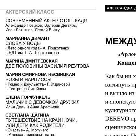
АЛЕКСАНДРА 
АКТЕРСКИЙ КЛАСС
СОВРЕМЕННЫЙ АКТЕР. СТОП. КАДР.
Александр Новиков, Валерий Дегтярь,
Иван Латышев, Сергей Бызгу
МАРИАННА ДИМАНТ
МЕЖДУ
СЛОВА У ВОДЫ
«Лето одного года» А. Прикотенко
в БДТ им. Г. А. Товстоногова
«Арлек
МАРИНА ДМИТРЕВСКАЯ
Конце
ДВЕ ПОЛОВИНЫ ВАСИЛИЯ РЕУТОВА
МАРИЯ СМИРНОВА-НЕСВИЦКАЯ
Как бы ни 
РОЗЫ И НАРЦИССЫ
взглянуть п
«Ромео и Джульетта» Г. Ждановой
в Театре на Литейном
и вышло из
ЕЛЕНА ГОРФУНКЕЛЬ
и японскую
МАЛЬЧИК C ДЕВОЧКОЙ ДРУЖИЛ
Илья Дель и Анна Арефьева
культурног
СВЕТЛАНА ЩАГИНА
DEREVO про
ПУТЕШЕСТВИЕ НА КРАЙ НОЧИ,
ИЛИ ДЕТИ КАК РОДИТЕЛИ
сценическо
«Счастье» А. Могучего
культуре. 
в Александринском театре