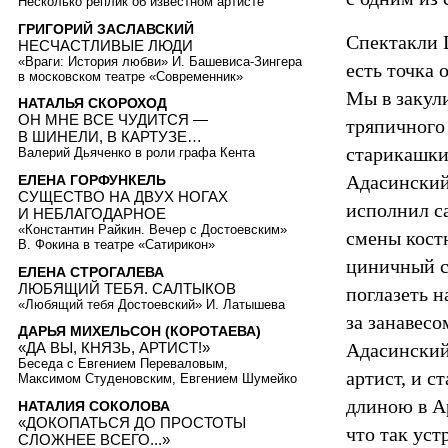
Несколько реплик об известном артисте
ГРИГОРИЙ ЗАСЛАВСКИЙ
Спектакли D
НЕСЧАСТЛИВЫЕ ЛЮДИ
«Враги: История любви» И. Башевиса-Зингера
есть точка 
в московском театре «Современник»
Мы в закули
НАТАЛЬЯ СКОРОХОД
ОН МНЕ ВСЕ ЧУДИТСЯ —
тряпичного
В ШИНЕЛИ, В КАРТУЗЕ…
старикашки
Валерий Дьяченко в роли графа Кента
Адасинский
ЕЛЕНА ГОРФУНКЕЛЬ
СУЩЕСТВО НА ДВУХ НОГАХ
исполнил с
И НЕБЛАГОДАРНОЕ
«Константин Райкин. Вечер с Достоевским»
смены кост
В. Фокина в театре «Сатирикон»
циничный с
ЕЛЕНА СТРОГАЛЕВА
ЛЮБЯЩИЙ ТЕБЯ. САЛТЫКОВ
поглазеть н
«Любящий тебя Достоевский» И. Латышева
за занавес
ДАРЬЯ МИХЕЛЬСОН (КОРОТАЕВА)
Адасинский 
«ДА ВЫ, КНЯЗЬ, АРТИСТ!»
Беседа с Евгением Переваловым,
артист, и с
Максимом Студеновским, Евгением Шумейко
длиною в А
НАТАЛИЯ СОКОЛОВА
«ДОКОПАТЬСЯ ДО ПРОСТОТЫ
что так уст
СЛОЖНЕЕ ВСЕГО...»