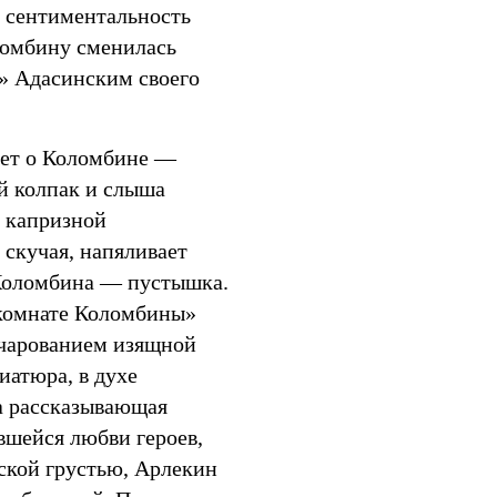
ы сентиментальность
ломбину сменилась
» Адасинским своего
ет о Коломбине —
й колпак и слыша
р капризной
 скучая, напяливает
 Коломбина — пустышка.
 комнате Коломбины»
чарованием изящной
иатюра, в духе
а рассказывающая
вшейся любви героев,
ской грустью, Арлекин