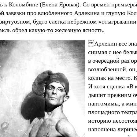
ь к Коломбине (Елена Яровая). Со времен премьер
ой завязки про влюбленного Арлекина и глупую Ко
 виртуозном, будто слегка небрежном «отыгрывании
акль обрел какую-то железную ясность.
Арлекин все зна
снимая c нее белы
в очередной раз о
возлюбленной, он,
колпак на место.
И хотя сценка «В
дышит прежним о
пантомимы, а мин
площадного театр
историю несостоя
наполнена лириче