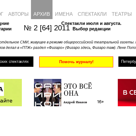
ОГ
АВТОРЫ
АРХИВ
ИМЕНА
СПЕКТАКЛИ
ТЕАТРЫ
дние
Спектакли июля и августа.
№ 2 [64] 2011
тарии
Выбор редакции
отдельное СМИ, живущее в режиме общероссийской театральной газеты. 
ов делал в «ПТЖ» раздел «Фигаро» (Фигаро здесь, Фигаро там). Лене Попо
ских спектаклях
Петербу
Помочь журналу!