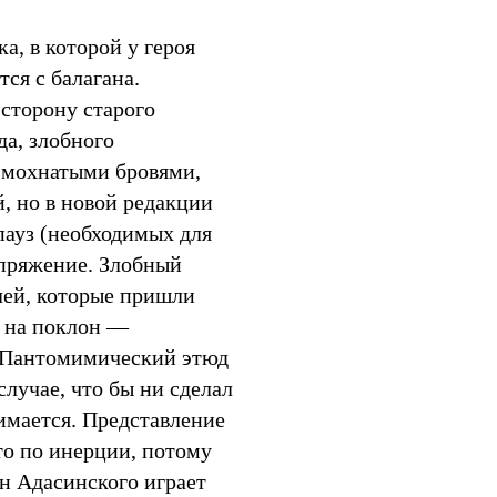
а, в которой у героя
ся c балагана.
 сторону старого
да, злобного
и мохнатыми бровями,
, но в новой редакции
пауз (необходимых для
апряжение. Злобный
лей, которые пришли
т на поклон —
. Пантомимический этюд
лучае, что бы ни сделал
нимается. Представление
то по инерции, потому
ин Адасинского играет