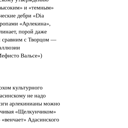
«высоким» и «темным»
ческие дебри «Dia
тропами «Арлекина»,
линает, порой даже
он сравним c Творцом —
 аллюзии
Мефисто Вальсе»)
охом культурного
дасинскому не надо
рызги арлекинианы можно
канчивая «Щелкунчиком»
— «венчает» Адасинского