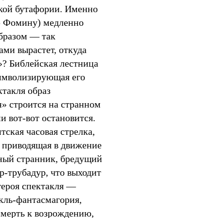
ской бутафории. Именно
рю Фомину) медленно
образом — так
ами вырастет, откуда
»? Библейская лестница
символизирующая его
ктакля образ
» строится на странном
и вот-вот остановится.
ская часовая стрелка,
 приводящая в движение
ный странник, бредущий
ер-трубадур, что выходит
героя спектакля —
акль-фантасмагория,
смерть к возрождению,