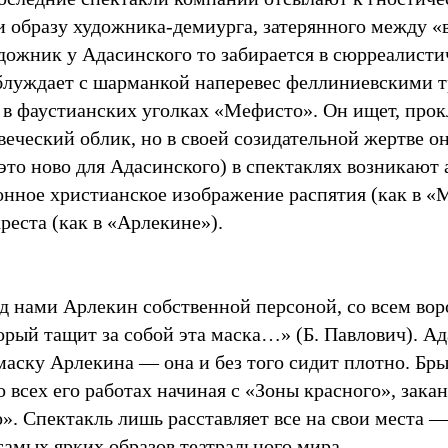
и образу художника-демиурга, затерянного между 
дожник у Адасинского то забирается в сюрреалисти
 блуждает c шарманкой наперевес феллиниевскими 
 в фаустианских уголках «Мефисто». Он ищет, прок
веческий облик, но в своей созидательной жертве 
это ново для Адасинского) в спектаклях возникают
онное христианское изображение распятия (как в «
креста (как в «Арлекине»).
ед нами Арлекин собственной персоной, со всем вор
орый тащит за собой эта маска…» (Б. Павлович). А
маску Арлекина — она и без того сидит плотно. Б
о всех его работах начиная c «Зоны красного», за
». Спектакль лишь расставляет все на свои места 
самых ярких образов театрального мира.