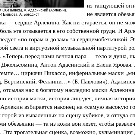
из танцующей огн
 Обезьянка), А. Адасинский (Арлекин).
не является обезь
. Екимова, А. Богодист
ка — сердце Арлекина. Как ни старается, он не мож
боль эта отзывается в его собственной груди. И Ар
ледует «по горам и долам» за сердцемобезьянкой. Э
грой света и виртуозной музыкальной партитурой р
. «Теперь перед нами вечная пара — тело и душа, 
 Джельсомина, Антон Адасинский и Елена Яровая.
темпе… циркачи Пикассо, инфернальные маски „ми
, Вертинский, Феллини…» (Б. Павлович). Адасинс
, отсылая нас к богатому наследию маски Арлекина.
но история маски, история лицедея, личная история
 Арлекин взбирается наконец на «самую высокую го
 горой из вываленных на сцену кубиков, и оттуда 
ми обезьянки — та из кожи вон лезет, чтобы развлеч
 Эта трогательная сценка, возможно, кульминация 