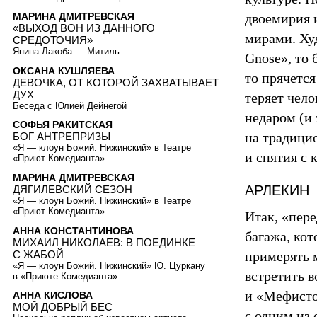
двоемирия 
МАРИНА ДМИТРЕВСКАЯ
«ВЫХОД ВОН ИЗ ДАННОГО
мирами. Ху
СРЕДОТОЧИЯ»
Янина Лакоба — Митиль
Gnose», то
ОКСАНА КУШЛЯЕВА
то прячется
ДЕВОЧКА, ОТ КОТОРОЙ ЗАХВАТЫВАЕТ
ДУХ
теряет чело
Беседа с Юлией Дейнегой
недаром (и 
СОФЬЯ РАКИТСКАЯ
на традици
БОГ АНТРЕПРИЗЫ
«Я — клоун Божий. Нижинский» в Театре
и снятия c 
«Приют Комедианта»
МАРИНА ДМИТРЕВСКАЯ
АРЛЕКИН
ДЯГИЛЕВСКИЙ СЕЗОН
«Я — клоун Божий. Нижинский» в Театре
«Приют Комедианта»
Итак, «пер
АННА КОНСТАНТИНОВА
багажа, кот
МИХАИЛ НИКОЛАЕВ: В ПОЕДИНКЕ
C ЖАБОЙ
примерять 
«Я — клоун Божий. Нижинский» Ю. Цуркану
встретить в
в «Приюте Комедианта»
и «Мефисто
АННА КИСЛОВА
МОЙ ДОБРЫЙ БЕС
c одним из 