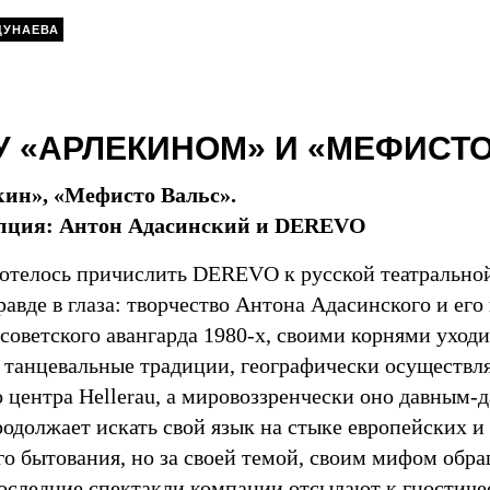
ДУНАЕВА
 «АРЛЕКИНОМ» И «МЕФИСТ
ин», «Мефисто Вальс».
пция: Антон Адасинский и DEREVO
хотелось причислить DEREVO к русской театральной
равде в глаза: творчество Антона Адасинского и его
 советского авангарда
1980-х,
своими корнями уходи
 танцевальные традиции, географически осуществля
о центра Hellerau, а мировоззренчески оно давным-
должает искать свой язык на стыке европейских и
го бытования, но за своей темой, своим мифом обра
Последние спектакли компании отсылают к гностич