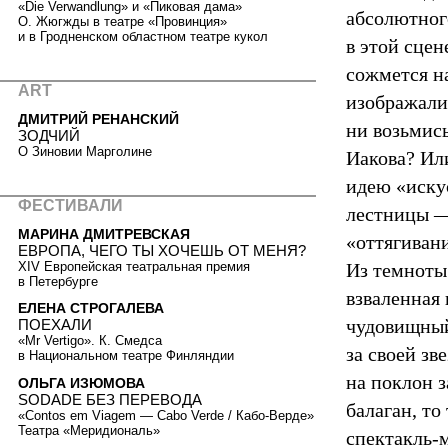
«Die Verwandlung» и «Пиковая дама»
абсолютног
О. Жюгжды в театре «Провинция»
и в Гродненском областном театре кукол
в этой сце
сожмется н
ART
изображали 
ДМИТРИЙ РЕНАНСКИЙ
ни возьмис
ЗОДЧИЙ
О Зиновии Марголине
Иакова? Ил
идею «иску
ФЕСТИВАЛИ
лестницы —
МАРИНА ДМИТРЕВСКАЯ
«оттягивани
ЕВРОПА, ЧЕГО ТЫ ХОЧЕШЬ ОТ МЕНЯ?
XIV Европейская театральная премия
Из темноты
в Петербурге
взваленная
ЕЛЕНА СТРОГАЛЕВА
чудовищный
ПОЕХАЛИ
«Mr Vertigo». К. Смедса
за своей зв
в Национальном театре Финляндии
на поклон 
ОЛЬГА ИЗЮМОВА
SODADE БЕЗ ПЕРЕВОДА
балаган, т
«Contos em Viagem — Cabo Verde / Кабо-Верде»
Театра «Меридиональ»
спектакль-