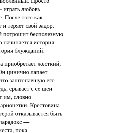
любленный. Просто
— играть любовь
е. После того как
 и теряет свой задор,
ой потрошит бесполезную
о начинается история
тория блужданий.
а приобретает жесткий,
Он цинично лапает
 что заштопавшую его
ь, срывает c ее шеи
т им, словно
марионетки. Крестовина
герой отказывается быть
 парадокс —
места, пока