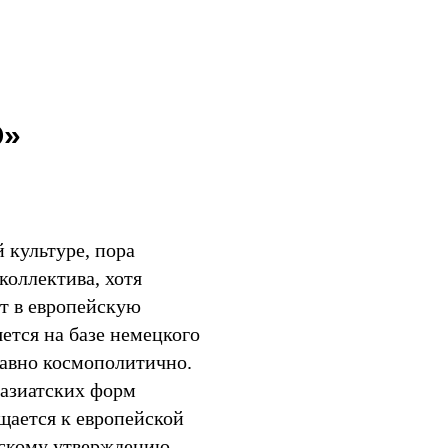
Мир
О»
 культуре, пора
 коллектива, хотя
т в европейскую
ется на базе немецкого
давно космополитично.
 азиатских форм
щается к европейской
ескому утверждению