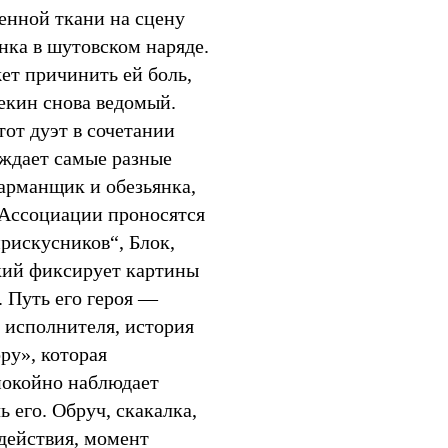
енной ткани на сцену
янка в шутовском наряде.
ет причинить ей боль,
лекин снова ведомый.
тот дуэт в сочетании
ождает самые разные
шарманщик и обезьянка,
 Ассоциации проносятся
рискусников“, Блок,
кий фиксирует картины
 Путь его героя —
 исполнителя, история
ру», которая
спокойно наблюдает
ь его. Обруч, скакалка,
действия, момент