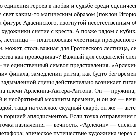
о единения героев в любви и судьбе среди сцениче
не свет каким-то магическим образом (поклон Иго
а фигуре Адасинского, изогнутой неестественным 
художники снятие c креста. А позже рядом c кубик
ь, лестница — платоновская «лестница прекрасного
и, может, столь важная для Гротовского лестница, 
сства как проводника»? Важный для создателей спе
 не единственный символ представления. «Арлекин
и» финала, замедлении ритма, как будто бег времен
 задымленной сцены действительно возникает гигант
 на плечи Арлекина-Актера-Антона. Он — пружина,
 и необратимый механизм времени, и он же — веч
ездой, таща на тележке скудный скарб, он же — акт
за порцией аплодисментов. Если точка отправления 
о точка назначения — вечность. «Арлекин» — спект
метафора; эпическое путешествие художника через 