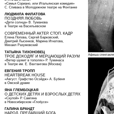
«Семья Сориано, или Итальянская комедия»
С. Спивака в Молодежном театре на Фонтанке
ЛЮДМИЛА ФИЛАТОВА
ПОЗДНЯЯ ЛЮБОВЬ
«Дети солнца» В. Туманова
в Театре на Васильевском
СОВРЕМЕННЫЙ АКТЕР. СТОП. КАДР
Елена Попова, Сергей Барковский,
Дмитрий Лысенков, Марина Игнатова,
Михаил Разумовский
ТАТЬЯНА ТИХОНОВЕЦ
Афиша спектакля
ТРОЕ ДОХОДЯГ И МЕРЦАЮЩИЙ РАЗУМ
«Ветер шумит в тополях» Р. Туминаса
в Театре им. Е. Вахтангова (Москва)
ЕВГЕНИЯ ТРОПП
HEARTBREAK HOUSE
«Август. Графство Осэйдж» А. Бубеня
в Омской драме
ЯНА ГЛЕМБОЦКАЯ
О ДЕТСКИХ ДЕТЯХ И ВЗРОСЛЫХ ДЕТЯХ
«Скупой» Р. Самгина
в Новосибирском «Глобусе»
ГАЛИНА БРАНДТ
НАРОД, ПРЕДАВШИЙ БОГА