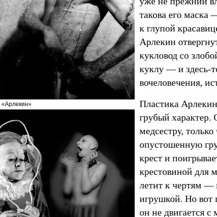
уже не прежний в
такова его маска 
к глупой красавиц
Арлекин отвергнут
кукловод со злоб
куклу — и здесь-т
вочеловечения, ис
Пластика Арлекин
 «Арлекин»
грубый характер. 
медсестру, только
опустошенную груд
крест и поигрывае
крестовиной для 
летит к чертям — 
игрушкой. Но вот
он не двигается c 