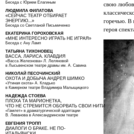
Беседа с Юрием Елагиным
свою любов
ЛЮДМИЛА ФИЛАТОВА
классическ
«СЕЙЧАС ТЕАТР ОТБИРАЕТ
горечью. В
ЭНЕРГИЮ...»
Беседа со Светланой Письмиченко
героя спект
ЕКАТЕРИНА ГОРОХОВСКАЯ
«МНЕ ИНТЕРЕСНО ИГРАТЬ НЕ ИГРАЯ»
Беседа с Ану Ламп
ТАТЬЯНА ТИХОНОВЕЦ
ВАССА. ЛАРИСА. КЛАВДИЯ
«Васса Железнова» Л. Леляновой
в Лысьвенском театре драмы им. А. Савина
НИКОЛАЙ ПЕСОЧИНСКИЙ
ОХОТА И ДОБЫЧА АНДРЕЯ ШИМКО
«Утиная охота» А. Кладько
в Камерном театре Владимира Малыщицкого
НАДЕЖДА СТОЕВА
ПЛОХА ТА МАРИОНЕТКА,
ЧТО НЕ СТРЕМИТСЯ ОБОРВАТЬ СВОИ НИТИ
«Гамлет» в драматургической адаптации
В. Леванова в Александринском театре
ЕВГЕНИЯ ТРОПП
ДИАЛОГИ О БРАКЕ. НЕ ПО-
ИТАЛЬЯНСКИ