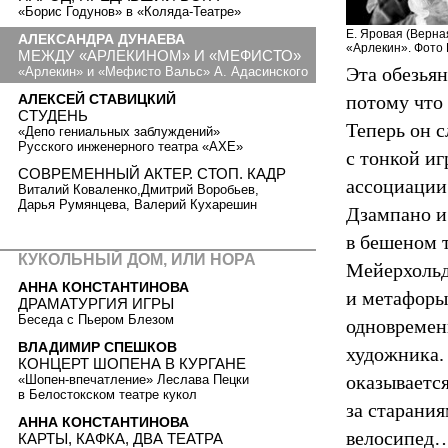
«Борис Годунов» в «Коляда-Театре»
Е. Яровая (Верная
АЛЕКСАНДРА ДУНАЕВА
«Арлекин». Фото Р
МЕЖДУ «АРЛЕКИНОМ» И «МЕФИСТО»
Эта обезьян
«Арлекин» и «Мефисто Вальс» А. Адасинского
АЛЕКСЕЙ СТАВИЦКИЙ
потому что 
СТУДЕНЬ
Теперь он с
«Депо гениальных заблуждений»
Русского инженерного театра «АХЕ»
c тонкой и
СОВРЕМЕННЫЙ АКТЕР. СТОП. КАДР
ассоциации
Виталий Коваленко,Дмитрий Воробьев,
Дарья Румянцева, Валерий Кухарешин
Дзампано и
в бешеном 
КУКОЛЬНЫЙ ДОМ, ИЛИ НОРА
Мейерхольд
АННА КОНСТАНТИНОВА
и метафоры
ДРАМАТУРГИЯ ИГРЫ
Беседа с Пьером Блезом
одновремен
ВЛАДИМИР СПЕШКОВ
художника.
КОНЦЕРТ ШОПЕНА В КУРГАНЕ
оказывается
«Шопен-впечатление» Леслава Пецки
в Белостокском театре кукол
за старания
АННА КОНСТАНТИНОВА
велосипед…
КАРТЫ, КАФКА, ДВА ТЕАТРА