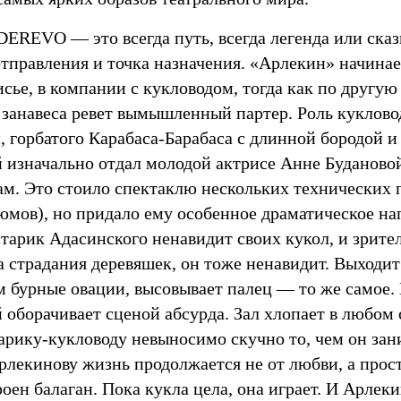
EREVO — это всегда путь, всегда легенда или сказк
отправления и точка назначения. «Арлекин» начинает
сье, в компании c кукловодом, тогда как по другую
 занавеса ревет вымышленный партер. Роль куклово
, горбатого Карабаса-Барабаса c длинной бородой 
 изначально отдал молодой актрисе Анне Будановой
ам. Это стоило спектаклю нескольких технических 
юмов), но придало ему особенное драматическое н
тарик Адасинского ненавидит своих кукол, и зрите
а страдания деревяшек, он тоже ненавидит. Выходи
ом бурные овации, высовывает палец — то же самое
оборачивает сценой абсурда. Зал хлопает в любом с
тарику-кукловоду невыносимо скучно то, чем он за
рлекинову жизнь продолжается не от любви, а прос
роен балаган. Пока кукла цела, она играет. И Арлек