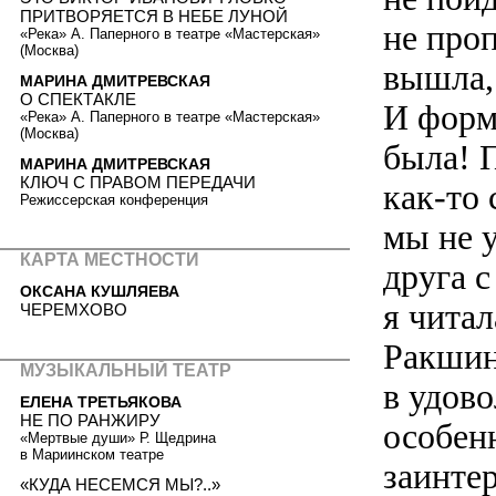
ПРИТВОРЯЕТСЯ В НЕБЕ ЛУНОЙ
не проп
«Река» А. Паперного в театре «Мастерская»
(Москва)
вышла,
МАРИНА ДМИТРЕВСКАЯ
О СПЕКТАКЛЕ
И форм
«Река» А. Паперного в театре «Мастерская»
(Москва)
была! 
МАРИНА ДМИТРЕВСКАЯ
КЛЮЧ C ПРАВОМ ПЕРЕДАЧИ
как-то
Режиссерская конференция
мы не у
КАРТА МЕСТНОСТИ
друга c
ОКСАНА КУШЛЯЕВА
я чита
ЧЕРЕМХОВО
Ракшина
МУЗЫКАЛЬНЫЙ ТЕАТР
в удово
ЕЛЕНА ТРЕТЬЯКОВА
НЕ ПО РАНЖИРУ
особен
«Мертвые души» Р. Щедрина
в Мариинском театре
заинте
«КУДА НЕСЕМСЯ МЫ?..»