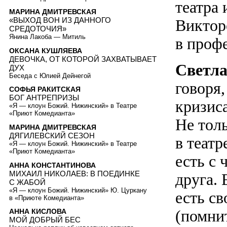
театра
МАРИНА ДМИТРЕВСКАЯ
«ВЫХОД ВОН ИЗ ДАННОГО
Виктор
СРЕДОТОЧИЯ»
Янина Лакоба — Митиль
в проф
ОКСАНА КУШЛЯЕВА
ДЕВОЧКА, ОТ КОТОРОЙ ЗАХВАТЫВАЕТ
Светл
ДУХ
Беседа с Юлией Дейнегой
говоря
СОФЬЯ РАКИТСКАЯ
БОГ АНТРЕПРИЗЫ
кризиса
«Я — клоун Божий. Нижинский» в Театре
«Приют Комедианта»
Не толь
МАРИНА ДМИТРЕВСКАЯ
ДЯГИЛЕВСКИЙ СЕЗОН
в театр
«Я — клоун Божий. Нижинский» в Театре
«Приют Комедианта»
есть c
АННА КОНСТАНТИНОВА
МИХАИЛ НИКОЛАЕВ: В ПОЕДИНКЕ
друга. 
C ЖАБОЙ
«Я — клоун Божий. Нижинский» Ю. Цуркану
есть св
в «Приюте Комедианта»
(помнит
АННА КИСЛОВА
МОЙ ДОБРЫЙ БЕС