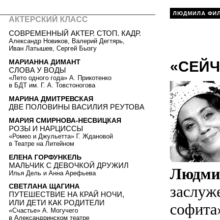
ЛЮДМИЛА ФИ
АКТЕРСКИЙ КЛАСС
СОВРЕМЕННЫЙ АКТЕР. СТОП. КАДР.
Александр Новиков, Валерий Дегтярь,
Иван Латышев, Сергей Бызгу
МАРИАННА ДИМАНТ
«СЕЙЧ
СЛОВА У ВОДЫ
«Лето одного года» А. Прикотенко
в БДТ им. Г. А. Товстоногова
МАРИНА ДМИТРЕВСКАЯ
ДВЕ ПОЛОВИНЫ ВАСИЛИЯ РЕУТОВА
МАРИЯ СМИРНОВА-НЕСВИЦКАЯ
РОЗЫ И НАРЦИССЫ
«Ромео и Джульетта» Г. Ждановой
в Театре на Литейном
ЕЛЕНА ГОРФУНКЕЛЬ
МАЛЬЧИК C ДЕВОЧКОЙ ДРУЖИЛ
Людми
Илья Дель и Анна Арефьева
СВЕТЛАНА ЩАГИНА
заслуже
ПУТЕШЕСТВИЕ НА КРАЙ НОЧИ,
ИЛИ ДЕТИ КАК РОДИТЕЛИ
софита
«Счастье» А. Могучего
в Александринском театре