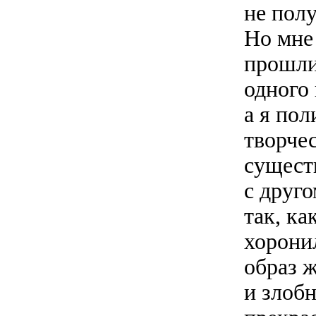
не пол
Но мне
прошли
одного 
а я пол
творче
существ
c друго
так, ка
хоронил
образ 
и злобн