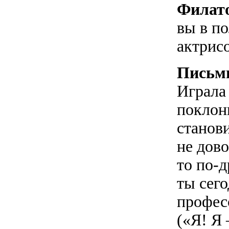
Филат
вы в п
актрис
Письм
Играла
поклон
станов
не дово
то по-
ты сег
профес
(«Я! Я