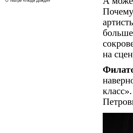
А может
О Театре «Люди Дождя»
Почему
артисты
большее
сокров
на сцен
Филат
наверно
класс»
Петров