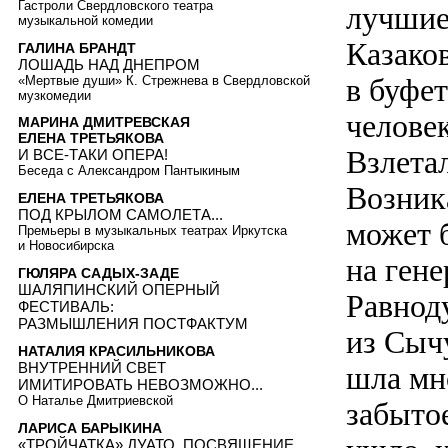
Гастроли Свердловского театра
лучшие
музыкальной комедии
Казаков
ГАЛИНА БРАНДТ
ЛОШАДЬ НАД ДНЕПРОМ
в буфет
«Мертвые души» К. Стрежнева в Свердловской
музкомедии
челове
МАРИНА ДМИТРЕВСКАЯ
ЕЛЕНА ТРЕТЬЯКОВА
Взлета
И ВСЕ-ТАКИ ОПЕРА!
Беседа с Александром Пантыкиным
Возник
ЕЛЕНА ТРЕТЬЯКОВА
ПОД КРЫЛОМ САМОЛЕТА...
может б
Премьеры в музыкальных театрах Иркутска
и Новосибирска
на ген
ГЮЛЯРА САДЫХ-ЗАДЕ
ШАЛЯПИНСКИЙ ОПЕРНЫЙ
Равнод
ФЕСТИВАЛЬ:
РАЗМЫШЛЕНИЯ ПОСТФАКТУМ
из Сычу
НАТАЛИЯ КРАСИЛЬНИКОВА
ВНУТРЕННИЙ СВЕТ
шла мн
ИМИТИРОВАТЬ НЕВОЗМОЖНО...
О Наталье Дмитриевской
забытое
ЛАРИСА БАРЫКИНА
«ТРОЙЧАТКА» ДУАТО. ПОСВЯЩЕНИЕ