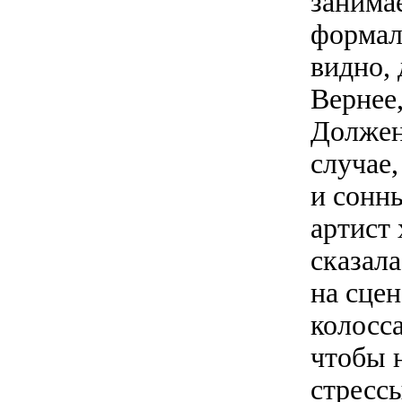
занима
формал
видно,
Вернее
Должен
случае
и сонны
артист
сказала
на сце
колосса
чтобы н
стрессы