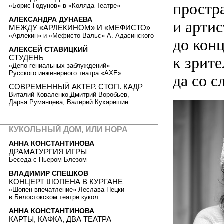
простра
«Борис Годунов» в «Коляда-Театре»
АЛЕКСАНДРА ДУНАЕВА
и артис
МЕЖДУ «АРЛЕКИНОМ» И «МЕФИСТО»
«Арлекин» и «Мефисто Вальс» А. Адасинского
до конц
АЛЕКСЕЙ СТАВИЦКИЙ
СТУДЕНЬ
к зрит
«Депо гениальных заблуждений»
Русского инженерного театра «АХЕ»
да со с
СОВРЕМЕННЫЙ АКТЕР. СТОП. КАДР
Виталий Коваленко,Дмитрий Воробьев,
Дарья Румянцева, Валерий Кухарешин
КУКОЛЬНЫЙ ДОМ, ИЛИ НОРА
АННА КОНСТАНТИНОВА
ДРАМАТУРГИЯ ИГРЫ
Беседа с Пьером Блезом
ВЛАДИМИР СПЕШКОВ
КОНЦЕРТ ШОПЕНА В КУРГАНЕ
«Шопен-впечатление» Леслава Пецки
в Белостокском театре кукол
АННА КОНСТАНТИНОВА
КАРТЫ, КАФКА, ДВА ТЕАТРА