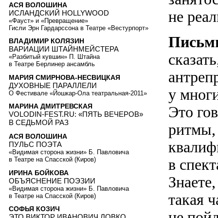
АСЯ ВОЛОШИНА
не реал
ИСЛАНДСКИЙ HOLLYWOOD
«Фауст» и «Превращение»
Гисли Эрн Гардарссона в Театре «Вестурпорт»
Письм
ВЛАДИМИР КОЛЯЗИН
ВАРИАЦИИ ШТАЙНМЕЙСТЕРА
сказать
«Разбитый кувшин» П. Штайна
в Театре Берлинер ансамбль
антреп
МАРИЯ СМИРНОВА-НЕСВИЦКАЯ
ДУХОВНЫЕ ПАРАЛЛЕЛИ
у мног
О Фестивале «Йошкар-Ола театральная-2011»
МАРИНА ДМИТРЕВСКАЯ
Это го
VOLODIN-FEST.RU: «ПЯТЬ ВЕЧЕРОВ»
В СЕДЬМОЙ РАЗ
ритмы, 
АСЯ ВОЛОШИНА
квалифи
ПУЛЬС ПОЭТА
«Видимая сторона жизни» Б. Павловича
в Театре на Спасской (Киров)
в спект
ИРИНА БОЙКОВА
Знаете,
ОБЪЯСНЕНИЕ ПОЭЗИИ
«Видимая сторона жизни» Б. Павловича
такая ч
в Театре на Спасской (Киров)
СОФЬЯ КОЗИЧ
не пойд
ЭТО ВИКТОР ИВАНОВИЧ ЛОВКО