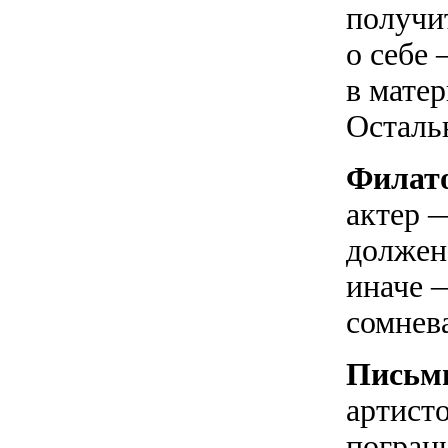
получи
о себе 
в матер
Осталь
Филат
актер 
должен
иначе 
сомнев
Письм
артист
погран