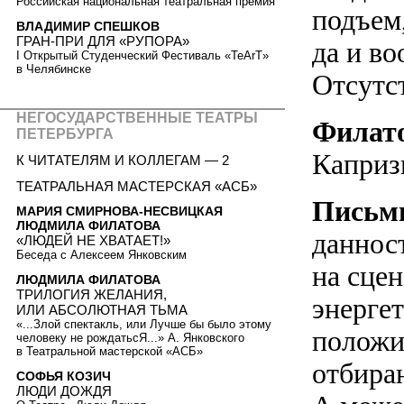
Российская национальная театральная премия
подъем,
ВЛАДИМИР СПЕШКОВ
ГРАН-ПРИ ДЛЯ «РУПОРА»
да и во
I Открытый Студенческий Фестиваль «TeArT»
в Челябинске
Отсутст
НЕГОСУДАРСТВЕННЫЕ ТЕАТРЫ
Филат
ПЕТЕРБУРГА
Каприз
К ЧИТАТЕЛЯМ И КОЛЛЕГАМ — 2
ТЕАТРАЛЬНАЯ МАСТЕРСКАЯ «АСБ»
Письм
МАРИЯ СМИРНОВА-НЕСВИЦКАЯ
ЛЮДМИЛА ФИЛАТОВА
даннос
«ЛЮДЕЙ НЕ ХВАТАЕТ!»
Беседа с Алексеем Янковским
на сцен
ЛЮДМИЛА ФИЛАТОВА
ТРИЛОГИЯ ЖЕЛАНИЯ,
энерге
ИЛИ АБСОЛЮТНАЯ ТЬМА
«...Злой спектакль, или Лучше бы было этому
положи
человеку не рождатьсЯ...» А. Янковского
в Театральной мастерской «АСБ»
отбираю
СОФЬЯ КОЗИЧ
ЛЮДИ ДОЖДЯ