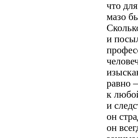
что для
мазо бы
Скольк
и посы
профес
человеч
изыскан
равно 
к любо
и следс
он стра
он всег