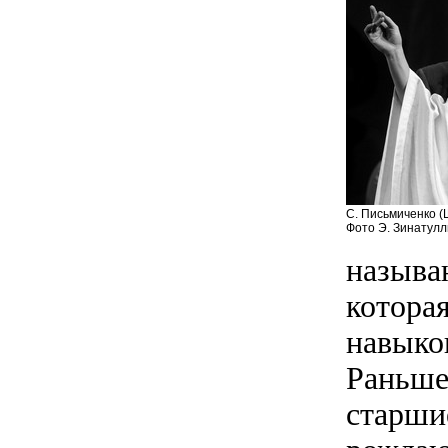
С. Письмиченко (
Фото Э. Зинатул
называ
котора
навыков
Раньше 
старшие