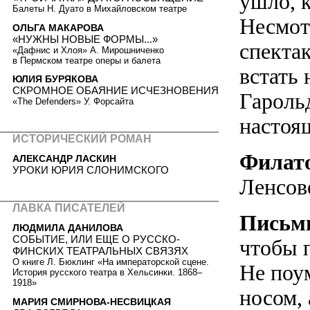
ушло, к
Балеты Н. Дуато в Михайловском театре
Несмот
ОЛЬГА МАКАРОВА
«НУЖНЫ НОВЫЕ ФОРМЫ...»
спекта
«Дафнис и Хлоя» А. Мирошниченко
в Пермском театре оперы и балета
встать 
ЮЛИЯ БУРЯКОВА
СКРОМНОЕ ОБАЯНИЕ ИСЧЕЗНОВЕНИЯ
Гарольд
«The Defenders» У. Форсайта
настоя
ИСТОРИЧЕСКИЙ РОМАН
Филат
АЛЕКСАНДР ЛАСКИН
УРОКИ ЮРИЯ СЛОНИМСКОГО
Ленсове
ЛАВКА ПИСАТЕЛЕЙ
Письм
ЛЮДМИЛА ДАНИЛОВА
СОБЫТИЕ, ИЛИ ЕЩЕ О РУССКО-
чтобы 
ФИНСКИХ ТЕАТРАЛЬНЫХ СВЯЗЯХ
О книге Л. Бюклинг «На императорской сцене.
Не поу
История русского театра в Хельсинки. 1868–
1918»
носом, 
МАРИЯ СМИРНОВА-НЕСВИЦКАЯ