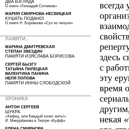
ДВА ВЗГЛЯДА
всегда 
О книге «Геннадий Сотников»
органи
МАРИЯ СМИРНОВА-НЕСВИЦКАЯ
КУШАТЬ ПОДАНО!
взаимод
О книге Н. Боровкова «Суп из чепухи»
свойств
ПАМЯТИ...
реперт
МАРИНА ДМИТРЕВСКАЯ
СТЕПАН ЗВЕЗДИН
здесь 
ПАМЯТИ ИЗЯСЛАВА БОРИСОВА
СЕРГЕЙ БЫЗГУ
c рабо
ТАТЬЯНА ПИЛЕЦКАЯ
ВАЛЕНТИНА ПАНИНА
эту ер
НЕЛЯ ПОПОВА
ПАМЯТИ ИННЫ СЛОБОДСКОЙ
время 
сериалы
ХРОНИКА
другим,
АНТОН СЕРГЕЕВ
ШУКРА
некая 
«Хефец, или Каждый хочет жить!»
И. Микурбанова в Театре «Буфф»
ЕЛЕНА СМИРНОВА