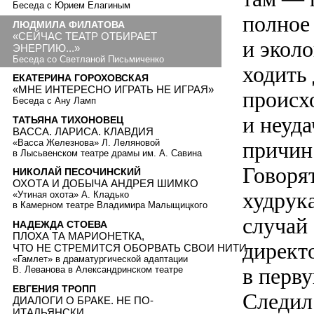
Беседа с Юрием Елагиным
полное
ЛЮДМИЛА ФИЛАТОВА
«СЕЙЧАС ТЕАТР ОТБИРАЕТ
и экол
ЭНЕРГИЮ...»
Беседа со Светланой Письмиченко
ходить 
ЕКАТЕРИНА ГОРОХОВСКАЯ
«МНЕ ИНТЕРЕСНО ИГРАТЬ НЕ ИГРАЯ»
происхо
Беседа с Ану Ламп
и неуда
ТАТЬЯНА ТИХОНОВЕЦ
ВАССА. ЛАРИСА. КЛАВДИЯ
«Васса Железнова» Л. Леляновой
причин
в Лысьвенском театре драмы им. А. Савина
Говорят
НИКОЛАЙ ПЕСОЧИНСКИЙ
ОХОТА И ДОБЫЧА АНДРЕЯ ШИМКО
худрук
«Утиная охота» А. Кладько
в Камерном театре Владимира Малыщицкого
случай
НАДЕЖДА СТОЕВА
ПЛОХА ТА МАРИОНЕТКА,
директ
ЧТО НЕ СТРЕМИТСЯ ОБОРВАТЬ СВОИ НИТИ
«Гамлет» в драматургической адаптации
в перву
В. Леванова в Александринском театре
ЕВГЕНИЯ ТРОПП
Следил
ДИАЛОГИ О БРАКЕ. НЕ ПО-
ИТАЛЬЯНСКИ