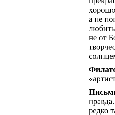
прекра
хорошо,
а не по
любить
не от Б
творчес
солнц
Филат
«артис
Письм
правда
редко 