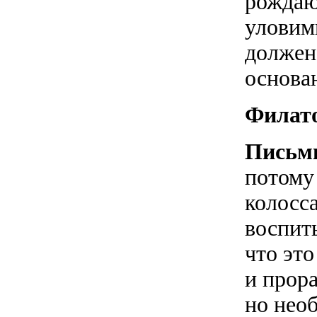
рождаю
уловимы
должен
основан
Филат
Письм
потому 
колосса
воспиты
что это
и прора
но нео