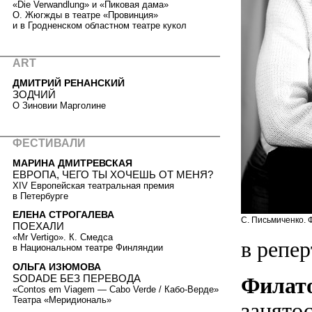
«Die Verwandlung» и «Пиковая дама»
О. Жюгжды в театре «Провинция»
и в Гродненском областном театре кукол
ART
ДМИТРИЙ РЕНАНСКИЙ
ЗОДЧИЙ
О Зиновии Марголине
ФЕСТИВАЛИ
МАРИНА ДМИТРЕВСКАЯ
ЕВРОПА, ЧЕГО ТЫ ХОЧЕШЬ ОТ МЕНЯ?
XIV Европейская театральная премия
в Петербурге
ЕЛЕНА СТРОГАЛЕВА
С. Письмиченко. 
ПОЕХАЛИ
«Mr Vertigo». К. Смедса
в репер
в Национальном театре Финляндии
ОЛЬГА ИЗЮМОВА
SODADE БЕЗ ПЕРЕВОДА
Филат
«Contos em Viagem — Cabo Verde / Кабо-Верде»
Театра «Меридиональ»
занятос