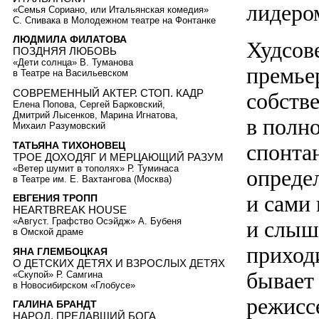
лидеро
«Семья Сориано, или Итальянская комедия»
С. Спивака в Молодежном театре на Фонтанке
ЛЮДМИЛА ФИЛАТОВА
Худсове
ПОЗДНЯЯ ЛЮБОВЬ
«Дети солнца» В. Туманова
премьер
в Театре на Васильевском
СОВРЕМЕННЫЙ АКТЕР. СТОП. КАДР
собстве
Елена Попова, Сергей Барковский,
Дмитрий Лысенков, Марина Игнатова,
в полн
Михаил Разумовский
ТАТЬЯНА ТИХОНОВЕЦ
спонта
ТРОЕ ДОХОДЯГ И МЕРЦАЮЩИЙ РАЗУМ
«Ветер шумит в тополях» Р. Туминаса
опреде
в Театре им. Е. Вахтангова (Москва)
и сами 
ЕВГЕНИЯ ТРОПП
HEARTBREAK HOUSE
«Август. Графство Осэйдж» А. Бубеня
и слыши
в Омской драме
приход
ЯНА ГЛЕМБОЦКАЯ
О ДЕТСКИХ ДЕТЯХ И ВЗРОСЛЫХ ДЕТЯХ
бывает 
«Скупой» Р. Самгина
в Новосибирском «Глобусе»
режисс
ГАЛИНА БРАНДТ
НАРОД, ПРЕДАВШИЙ БОГА