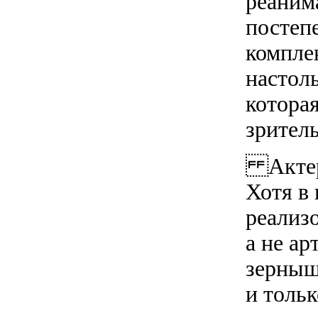
реаним
постеп
компле
настоль
котора
зрител
Актерс
Хотя в 
реализо
а не ар
зерныш
и толь