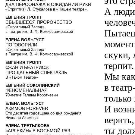
это стр
ДВА ПЕРСОНАЖА В ОЖИДАНИИ РУКИ
А люди
«Стриптиз» Л. Стукалова в «Нашем театре».
ЕВГЕНИЯ ТРОПП
человеч
СБЫВШЕЕСЯ ПРОРОЧЕСТВО
«Сиротливый Запад»
Пытаеш
в Театре им. В. Ф. Комиссаржевской
ЕЛЕНА ВОЛЬГУСТ
момент
ПОГОВОРИЛИ
«Сиротливый Запад»
скуки, 
в Театре им. В. Ф. Комиссаржевской
ЕВГЕНИЯ ТРОПП
терпит.
«ЖАН И БЕАТРИС»:
ПРОЩАЛЬНЫЙ СПЕКТАКЛЬ
Мы как
В «Таком Театре»
в театр
ЕВГЕНИЙ СОКОЛИНСКИЙ
ФЕНОМЕНАЛЬНАЯ
только
70-летие Галины Короткевич
ЕЛЕНА ВОЛЬГУСТ
И возн
АКИМОВ FOREVER
Сто десятая годовщина со дня рождения
верить,
Николая Акимова
ЕЛЕНА ТРЕТЬЯКОВА
ты дол
«АРЛЕКИН» В ВОСЬМОЙ РАЗ