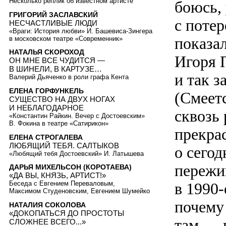
Несколько реплик об известном артисте
боюсь,
ГРИГОРИЙ ЗАСЛАВСКИЙ
c поте
НЕСЧАСТЛИВЫЕ ЛЮДИ
«Враги: История любви» И. Башевиса-Зингера
показа
в московском театре «Современник»
НАТАЛЬЯ СКОРОХОД
Игоря 
ОН МНЕ ВСЕ ЧУДИТСЯ —
В ШИНЕЛИ, В КАРТУЗЕ…
и так 
Валерий Дьяченко в роли графа Кента
ЕЛЕНА ГОРФУНКЕЛЬ
(Смеет
СУЩЕСТВО НА ДВУХ НОГАХ
И НЕБЛАГОДАРНОЕ
сквозь 
«Константин Райкин. Вечер с Достоевским»
В. Фокина в театре «Сатирикон»
прекрас
ЕЛЕНА СТРОГАЛЕВА
ЛЮБЯЩИЙ ТЕБЯ. САЛТЫКОВ
о сего
«Любящий тебя Достоевский» И. Латышева
пережи
ДАРЬЯ МИХЕЛЬСОН (КОРОТАЕВА)
«ДА ВЫ, КНЯЗЬ, АРТИСТ!»
в
1990-
Беседа с Евгением Переваловым,
Максимом Студеновским, Евгением Шумейко
почему 
НАТАЛИЯ СОКОЛОВА
«ДОКОПАТЬСЯ ДО ПРОСТОТЫ
там — 
СЛОЖНЕЕ ВСЕГО...»