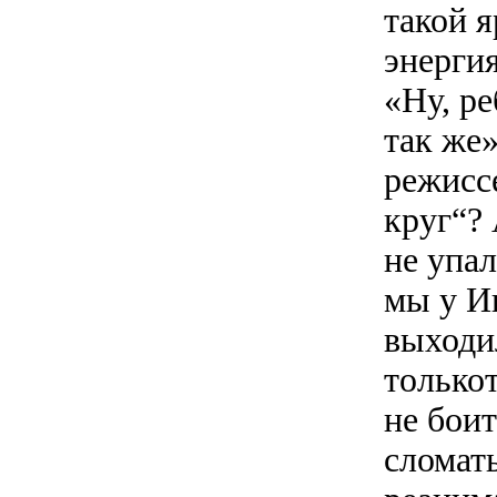
такой я
энергия
«Ну, ре
так же
режисс
круг“? 
не упал
мы у И
выходи
только
не боит
сломать