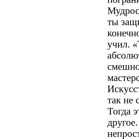
Мудрост
ты защ
конечн
учил. 
абсолю
смешно
мастер
Искусс
так не 
Тогда э
другое
непрос