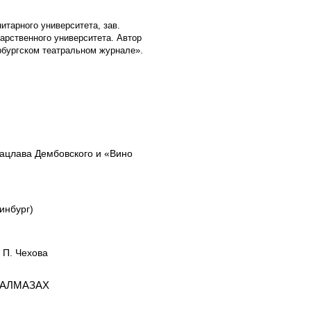
итарного университета, зав.
дарственного университета. Автор
рбургском театральном журнале».
ацлава Дембовского и «Вино
инбург)
 П. Чехова
 АЛМАЗАХ