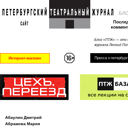
БЛ
После
коммен
Блог «ПТЖ» — это 
журнала Леонид Поп
Пресса о петербург
Интернет-магазин
Абаулин Дмитрий
Абрамова Мария