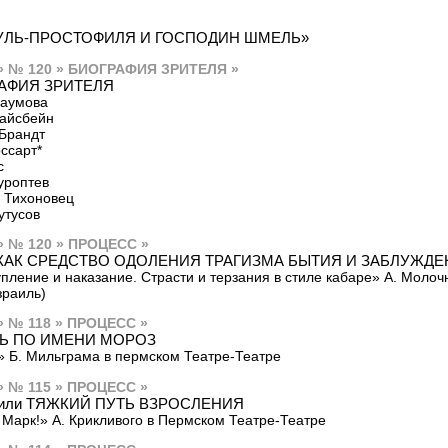
УЛЬ-ПРОСТОФИЛЯ И ГОСПОДИН ШМЕЛЬ»
» № 120 » БИОГРАФИЯ ЗРИТЕЛЯ »
АФИЯ ЗРИТЕЛЯ
Наумова
Вайсбейн
Брандт
ссарт*
с
уроптев
 Тихоновец
утусов
» № 120 » ПРОЦЕСС »
КАК СРЕДСТВО ОДОЛЕНИЯ ТРАГИЗМА БЫТИЯ И ЗАБЛУЖДЕ
пление и наказание. Страсти и терзания в стиле кабаре» А. Молоч
зраиль)
» № 118 » ПРОЦЕСС »
Ь ПО ИМЕНИ МОРОЗ
 Б. Мильграма в пермском Театре-Театре
» № 115 » ПРОЦЕСС »
 или ТЯЖКИЙ ПУТЬ ВЗРОСЛЕНИЯ
 Марк!» А. Крикливого в Пермском Театре-Театре