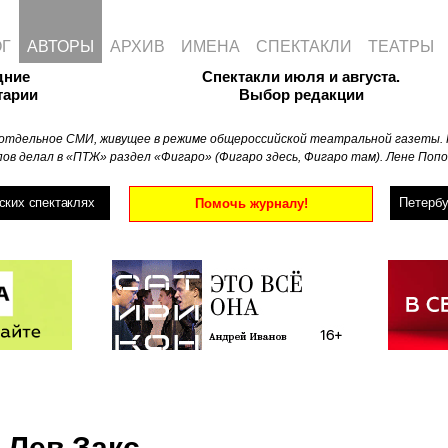
ОГ
АВТОРЫ
АРХИВ
ИМЕНА
СПЕКТАКЛИ
ТЕАТРЫ
дние
Спектакли июля и августа.
тарии
Выбор редакции
отдельное СМИ, живущее в режиме общероссийской театральной газеты. 
ов делал в «ПТЖ» раздел «Фигаро» (Фигаро здесь, Фигаро там). Лене Попо
ских спектаклях
Петербу
Помочь журналу!
Лев Закс