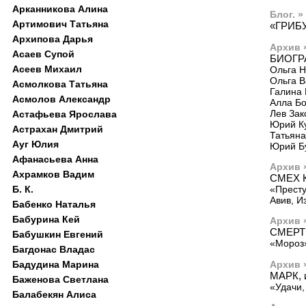
Арканникова Алина
Блог. »
Артимович Татьяна
«ГРИБ
Архипова Дарья
Архив 
Асаев Супой
БИОГР
Асеев Михаил
Ольга 
Ольга 
Асмолкова Татьяна
Галина 
Асмолов Александр
Алла Бо
Лев Зак
Астафьева Ярослава
Юрий К
Астрахан Дмитрий
Татьяна
Ауг Юлия
Юрий Б
Афанасьева Анна
Архив 
Ахрамков Вадим
СМЕХ 
Б. К.
«Престу
Авив, И
Бабенко Наталья
Бабурина Кей
Архив 
СМЕРТ
Бабушкин Евгений
«Мороз»
Багдонас Владас
Архив 
Бадудина Марина
МАРК,
Баженова Светлана
«Удачи,
Балабекян Алиса