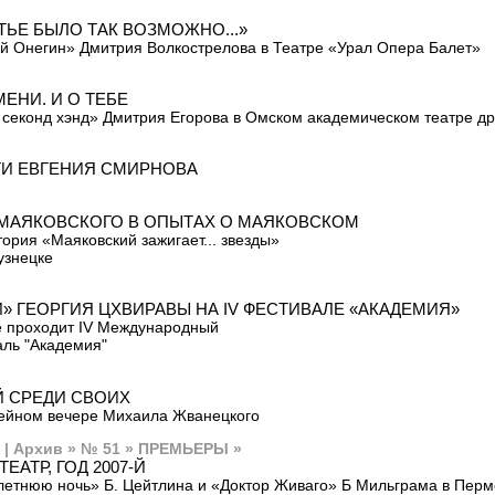
ТЬЕ БЫЛО ТАК ВОЗМОЖНО...»
й Онегин» Дмитрия Волкострелова в Театре «Урал Опера Балет»
МЕНИ. И О ТЕБЕ
секонд хэнд» Дмитрия Егорова в Омском академическом театре д
И ЕВГЕНИЯ СМИРНОВА
МАЯКОВСКОГО В ОПЫТАХ О МАЯКОВСКОМ
ория «Маяковский зажигает... звезды»
узнецке
И» ГЕОРГИЯ ЦХВИРАВЫ НА IV ФЕСТИВАЛЕ «АКАДЕМИЯ»
е проходит IV Международный
ль "Академия"
 СРЕДИ СВОИХ
ейном вечере Михаила Жванецкого
» | Архив » № 51 » ПРЕМЬЕРЫ »
ТЕАТР, ГОД 2007-Й
летнюю ночь» Б. Цейтлина и «Доктор Живаго» Б Мильграма в Пер