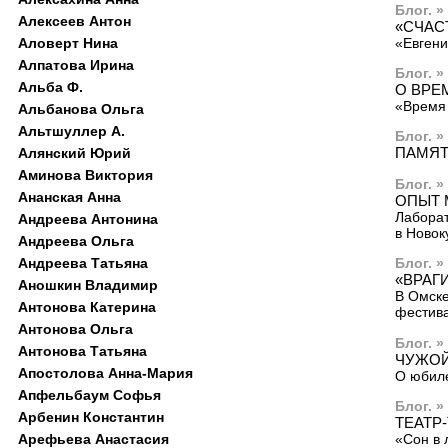
Блог. »
Алексеев Антон
«СЧАС
«Евгени
Аловерт Нина
Алпатова Ирина
Блог. »
Альба Ф.
О ВРЕ
«Время 
Альбанова Ольга
Альтшуллер А.
Блог. »
ПАМЯТ
Алянский Юрий
Аминова Виктория
Блог. »
Ананская Анна
ОПЫТ 
Лаборат
Андреева Антонина
в Новок
Андреева Ольга
Андреева Татьяна
Блог. »
«ВРАГ
Аношкин Владимир
В Омск
Антонова Катерина
фестива
Антонова Ольга
Блог. »
Антонова Татьяна
ЧУЖОЙ
Апостолова Анна-Мария
О юбил
Апфельбаум Софья
Блог. 
Арбенин Константин
ТЕАТР-
«Сон в 
Арефьева Анастасия