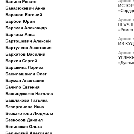
Архив 
Балиня Ренате
ИСТОР
Банасюкевич Анна
«Сердце
Баранов Евгений
Архив 
Барбой Юрий
Ш VS 
Баргман Александр
«Ромео 
Баркова Анна
Архив 
Бартошевич Алексей
ИЗ КУ
Бартулева Анастасия
Архив 
Бархатов Василий
УГЛЕК
Бархин Сергей
«Дуэль»
Барыкина Лариса
Басилашвили Олег
Бауман Анастасия
Бачило Евгения
Башинджагян Натэлла
Башлакова Татьяна
Безирганова Инна
Безкакотова Людмила
Безносов Даниил
Белинская Ольга
Белинский Александр