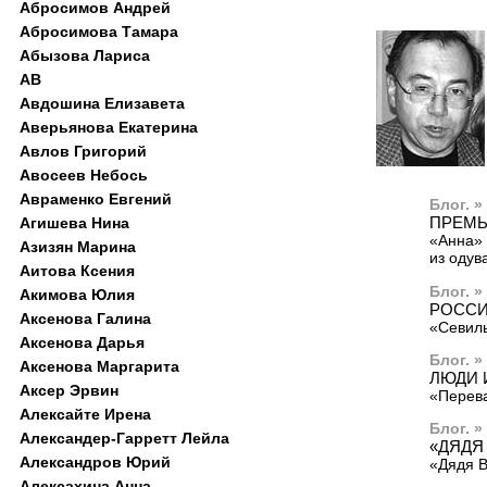
Абросимов Андрей
Абросимова Тамара
Абызова Лариса
АВ
Авдошина Елизавета
Аверьянова Екатерина
Авлов Григорий
Авосеев Небось
Авраменко Евгений
Блог. »
ПРЕМЬ
Агишева Нина
«Анна» 
Азизян Марина
из одув
Аитова Ксения
Блог. »
Акимова Юлия
РОССИ
Аксенова Галина
«Севиль
Аксенова Дарья
Блог. »
Аксенова Маргарита
ЛЮДИ 
Аксер Эрвин
«Перева
Алексайте Ирена
Блог. »
Александер-Гарретт Лейла
«ДЯДЯ
Александров Юрий
«Дядя В
Алексахина Анна