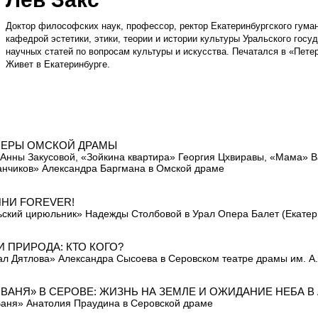
Доктор философских наук, профессор, ректор Екатеринбургского гуман
кафедрой эстетики, этики, теории и истории культуры Уральского госу
научных статей по вопросам культуры и искусства. Печатался в «Пете
Живет в Екатеринбурге.
ЕРЫ ОМСКОЙ ДРАМЫ
Анны Закусовой, «Зойкина квартира» Георгия Цхвиравы, «Мама» В
анчиков» Александра Баргмана в Омской драме
НИ FOREVER!
ский цирюльник» Надежды Столбовой в Урал Опера Балет (Екатер
И ПРИРОДА: КТО КОГО?
л Дятлова» Александра Сысоева в Серовском театре драмы им. А.
 ВАНЯ» В СЕРОВЕ: ЖИЗНЬ НА ЗЕМЛЕ И ОЖИДАНИЕ НЕБА В
аня» Анатолия Праудина в Серовской драме