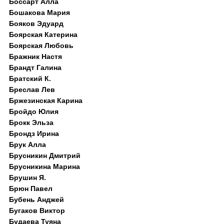
Боссарт Алла
Бошакова Мария
Бояков Эдуард
Боярская Катерина
Боярская Любовь
Бражник Настя
Брандт Галина
Братский К.
Бреслав Лев
Бржезинская Карина
Бройдо Юлия
Брокк Эльза
Брондз Ирина
Брук Алла
Брусникин Дмитрий
Брусникина Марина
Брушин Я.
Брюн Павел
Бубень Анджей
Бугаков Виктор
Будаева Туяна