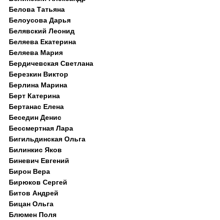
Белова Татьяна
Белоусова Дарья
Белявский Леонид
Беляева Екатерина
Беляева Мария
Бердичевская Светлана
Березкин Виктор
Берлина Марина
Берт Катерина
Бертанас Елена
Беседин Денис
Бессмертная Лара
Бигильдинская Ольга
Билинкис Яков
Биневич Евгений
Бирон Вера
Бирюков Сергей
Битов Андрей
Бицан Ольга
Блюмен Поля