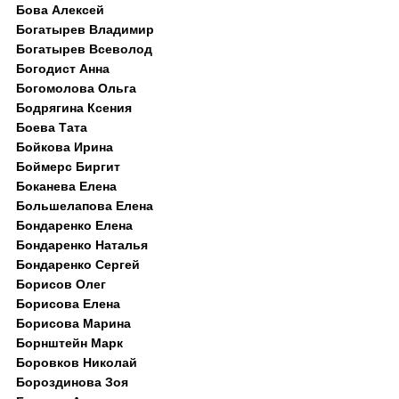
Бова Алексей
Богатырев Владимир
Богатырев Всеволод
Богодист Анна
Богомолова Ольга
Бодрягина Ксения
Боева Тата
Бойкова Ирина
Боймерс Биргит
Боканева Елена
Большелапова Елена
Бондаренко Елена
Бондаренко Наталья
Бондаренко Сергей
Борисов Олег
Борисова Елена
Борисова Марина
Борнштейн Марк
Боровков Николай
Бороздинова Зоя