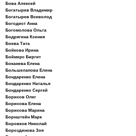
Бова Алексей
Богатырев Владимир
Богатырев Всеволод
Богодист Анна
Богомолова Ольга
Бодрягина Ксения
Боева Тата
Бойкова Ирина
Боймерс Биргит
Боканева Елена
Большелапова Елена
Бондаренко Елена
Бондаренко Наталья
Бондаренко Сергей
Борисов Олег
Борисова Елена
Борисова Марина
Борнштейн Марк
Боровков Николай
Бороздинова Зоя