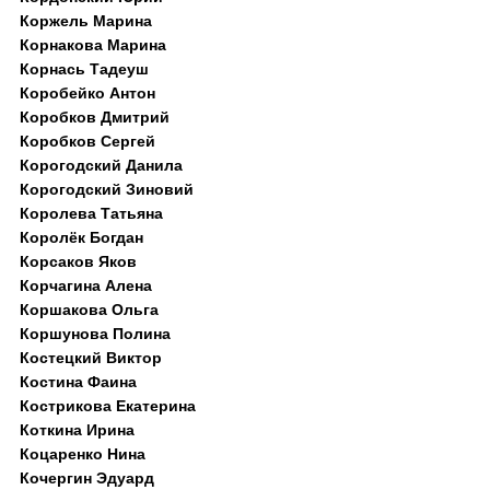
Коржель Марина
Корнакова Марина
Корнась Тадеуш
Коробейко Антон
Коробков Дмитрий
Коробков Сергей
Корогодский Данила
Корогодский Зиновий
Королева Татьяна
Королёк Богдан
Корсаков Яков
Корчагина Алена
Коршакова Ольга
Коршунова Полина
Костецкий Виктор
Костина Фаина
Кострикова Екатерина
Коткина Ирина
Коцаренко Нина
Кочергин Эдуард