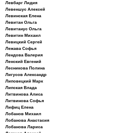
Левбарг Лидия
Левеншус Алексей
Левинская Елена
Левитан Ольга
Левитанус Ольга
Левитин Михаил
Левицкий Сергей
Лежава Софья
Лендова Валерия
Ленский Евгений
Лесникова Полина
Лигусов Александр
Липовецкий Марк
Липская Влада
Литвинова Алиса
Литвинова Софья
Лифиц Елена
Лобанов Михаил
Лобанова Анастасия
Лобанова Лариса