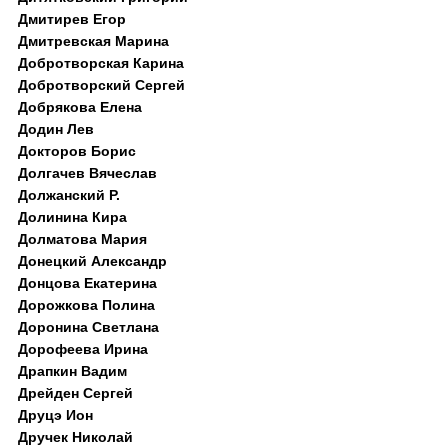
Дмитирев Егор
Дмитревская Марина
Добротворская Карина
Добротворский Сергей
Добрякова Елена
Додин Лев
Докторов Борис
Долгачев Вячеслав
Должанский Р.
Долинина Кира
Долматова Мария
Донецкий Александр
Донцова Екатерина
Дорожкова Полина
Доронина Светлана
Дорофеева Ирина
Драпкин Вадим
Дрейден Сергей
Друцэ Ион
Дручек Николай