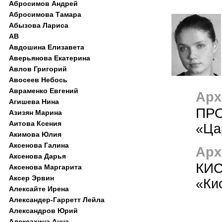
Абросимов Андрей
Абросимова Тамара
Абызова Лариса
АВ
Авдошина Елизавета
Аверьянова Екатерина
Авлов Григорий
Авосеев Небось
Авраменко Евгений
Арх
Агишева Нина
ПР
Азизян Марина
Аитова Ксения
«Ца
Акимова Юлия
Аксенова Галина
Арх
Аксенова Дарья
КИ
Аксенова Маргарита
Аксер Эрвин
«Ки
Алексайте Ирена
Александер-Гарретт Лейла
Александров Юрий
Алексахина Анна