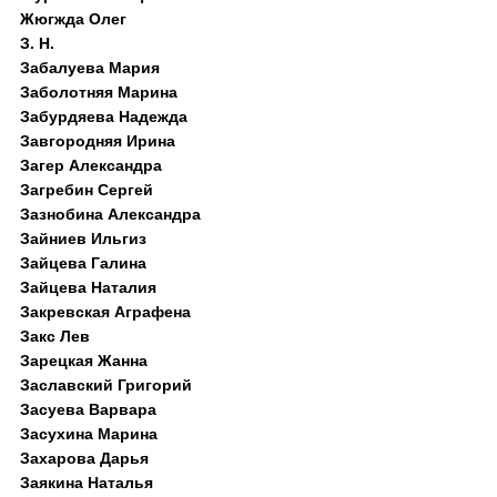
Жюгжда Олег
З. Н.
Забалуева Мария
Заболотняя Марина
Забурдяева Надежда
Завгородняя Ирина
Загер Александра
Загребин Сергей
Зазнобина Александра
Зайниев Ильгиз
Зайцева Галина
Зайцева Наталия
Закревская Аграфена
Закс Лев
Зарецкая Жанна
Заславский Григорий
Засуева Варвара
Засухина Марина
Захарова Дарья
Заякина Наталья