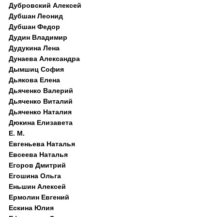
Дубровский Алексей
Дубшан Леонид
Дубшан Федор
Дудин Владимир
Дудукина Лена
Дунаева Александра
Дымшиц София
Дьякова Елена
Дьяченко Валерий
Дьяченко Виталий
Дьяченко Наталия
Дюкина Елизавета
Е. М.
Евгеньева Наталья
Евсеева Наталья
Егоров Дмитрий
Егошина Ольга
Еньшин Алексей
Ермолин Евгений
Ескина Юлия