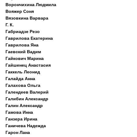
Ворончихина Людмила
Вояжер Соня
Вязовкина Варвара
Г. К.
Габриадзе Резо
Гаврилова Екатерина
Гаврилова Яна
Гаевский Вадим
Гайкович Марина
Гайшенец Анастасия
Гаккель Леонид
Галайда Анна
Галахова Ольга
Галендеев Валерий
Галибин Александр
Галин Александр
Гамова Инна
Ганзера Ирина
Ганичева Надежда
Гарон Лана