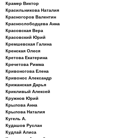
Крамер Виктор
Красильникова Наталия
Красногоров Валентин
Краснослободцева Анна
Красовская Вера
Красовский Юрий
Кремшевская Галина
Кренская Олеся
Кретова Екатерина
Кречетова Римма
Кривоногова Елена
Кривонос Александр
Крижанская Дарья
Крикливый Алексей
Кружнов Юрий
Крылова Анна
Крылова Наталия
Кугель А.
Кудашов Руслан
Кудлай Алиса