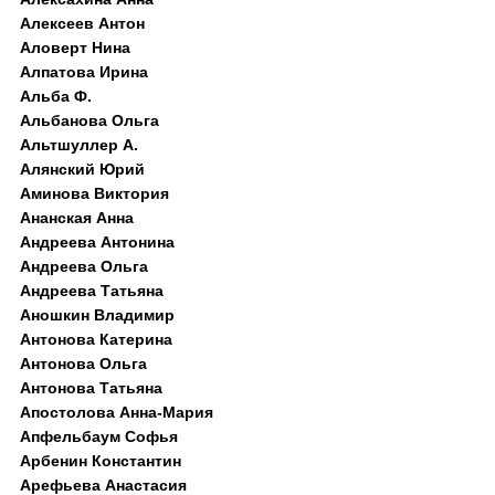
Алексеев Антон
Аловерт Нина
Алпатова Ирина
Альба Ф.
Альбанова Ольга
Альтшуллер А.
Алянский Юрий
Аминова Виктория
Ананская Анна
Андреева Антонина
Андреева Ольга
Андреева Татьяна
Аношкин Владимир
Антонова Катерина
Антонова Ольга
Антонова Татьяна
Апостолова Анна-Мария
Апфельбаум Софья
Арбенин Константин
Арефьева Анастасия