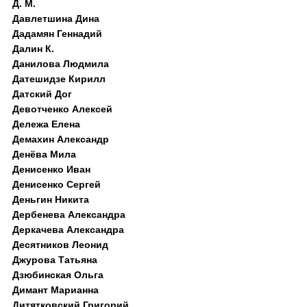
Д. M.
Давлетшина Дина
Дадамян Геннадий
Далин К.
Данилова Людмила
Датешидзе Кирилл
Датский Дог
Девотченко Алексей
Дележа Елена
Демахин Александр
Денёва Мила
Денисенко Иван
Денисенко Сергей
Деньгин Никита
Дербенева Александра
Деркачева Александра
Десятников Леонид
Джурова Татьяна
Дзюбинская Ольга
Димант Марианна
Дитятковский Григорий