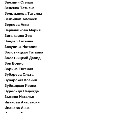
Звездин Степан
Зеленко Татьяна
Зельманова Татьяна
Зензинов Алексей
Зернова Анна
Зерчанинова Мария
Зиганшина Эра
Зиндер Татьяна
Зозулина Наталия
Золотницкая Татьяна
Золотницкий Давид
Зон Борис
Зорина Евгения
Зубарева Ольга
Зубарская Ксения
Зубжицкая Ирина
Зурелиди Надежда
Зыкова Наталья
Иванова Анастасия
Иванова Анна