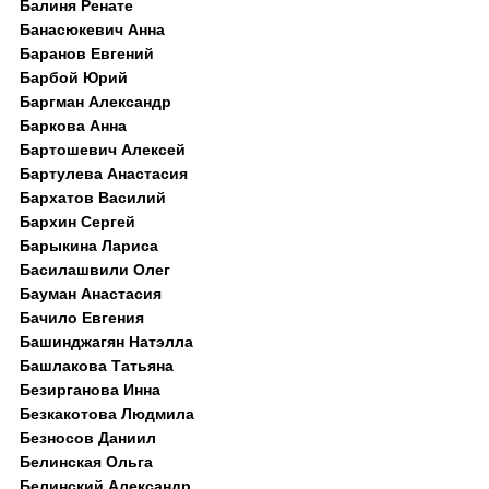
Балиня Ренате
Банасюкевич Анна
Баранов Евгений
Барбой Юрий
Баргман Александр
Баркова Анна
Бартошевич Алексей
Бартулева Анастасия
Бархатов Василий
Бархин Сергей
Барыкина Лариса
Басилашвили Олег
Бауман Анастасия
Бачило Евгения
Башинджагян Натэлла
Башлакова Татьяна
Безирганова Инна
Безкакотова Людмила
Безносов Даниил
Белинская Ольга
Белинский Александр