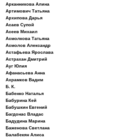
Арканникова Алина
Артимович Татьяна
Архипова Дарья
Асаев Супой
Асеев Михаил
Асмолкова Татьяна
Асмолов Александр
Астафьева Ярослава
Астрахан Дмитрий
Ауг Юлия
Афанасьева Анна
Ахрамков Вадим
Б. К.
Бабенко Наталья
Бабурина Кей
Бабушкин Евгений
Багдонас Владас
Бадудина Марина
Баженова Светлана
Балабекян Алиса