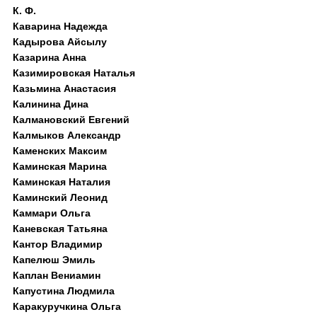
К. Ф.
Каварина Надежда
Кадырова Айсылу
Казарина Анна
Казимировская Наталья
Казьмина Анастасия
Калинина Дина
Калмановский Евгений
Калмыков Александр
Каменских Максим
Каминская Марина
Каминская Наталия
Каминский Леонид
Каммари Ольга
Каневская Татьяна
Кантор Владимир
Капелюш Эмиль
Каплан Вениамин
Капустина Людмила
Каракуручкина Ольга