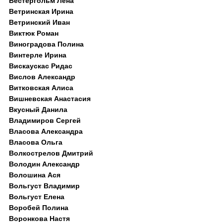
Вестергольм Лена
Ветринская Ирина
Ветринский Иван
Виктюк Роман
Виноградова Полина
Винтерле Ирина
Вискаускас Ридас
Вислов Александр
Витковская Алиса
Вишневская Анастасия
Вкусный Данила
Владимиров Сергей
Власова Александра
Власова Ольга
Волкострелов Дмитрий
Володин Александр
Волошина Ася
Вольгуст Владимир
Вольгуст Елена
Воробей Полина
Воронкова Настя