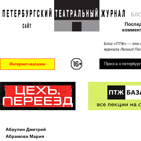
БЛ
После
коммен
Блог «ПТЖ» — это 
журнала Леонид Поп
Пресса о петербург
Интернет-магазин
Абаулин Дмитрий
Абрамова Мария