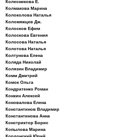
Колесникова Е.
Колмакова Марина
Колоколова Наталья
Коломяжцев Дж.
Колосков Ефим
Колоскова Евгения
Колосова Наталья
Колотова Наталья
Колтунова Елена
Коляда Николай
Колязин Владимир
Комм Дмитрий
Комок Ольга
Кондратенко Роман
Конкин Алексей
Коновалова Елена
Константинов Владимир
Константинова Анна
Констриктор Борис
Копылова Марина
Кордонский Юрий