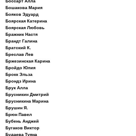
Боссарт Алла
Бошакова Мария
Бояков Эдуард
Боярская Катерина
Боярская Любовь
Бражник Настя
Брандт Галина
Братский К.
Бреслав Лев
Бржезинская Карина
Бройдо Юлия
Брокк Эльза
Брондз Ирина
Брук Алла
Брусникин Дмитрий
Брусникина Марина
Брушин Я.
Брюн Павел
Бубень Анджей
Бугаков Виктор
Будаева Туяна