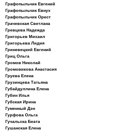
Графопыльчик Евгений
Графопыльчик Евнух
Графопыльчик Орест
Грачевская Светлана
Гревцева Надежда
Григорьев Михаил
Григорьева Лидия
Гриневецкий Евгений
Гриц Ольга
Громов Николай
Громовикова Анастасия
Груева Елена
Грузинцева Татьяна
Губайдуллина Елена
Губин Илья
Губская Ирина
Гуменный Дэн
Гурфова Ольга
Гучальска Беата
Гушанская Елена