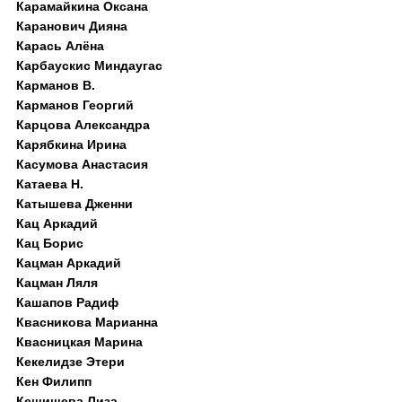
Карамайкина Оксана
Каранович Дияна
Карась Алёна
Карбаускис Миндаугас
Карманов В.
Карманов Георгий
Карцова Александра
Карябкина Ирина
Касумова Анастасия
Катаева Н.
Катышева Дженни
Кац Аркадий
Кац Борис
Кацман Аркадий
Кацман Ляля
Кашапов Радиф
Квасникова Марианна
Квасницкая Марина
Кекелидзе Этери
Кен Филипп
Кешишева Лиза