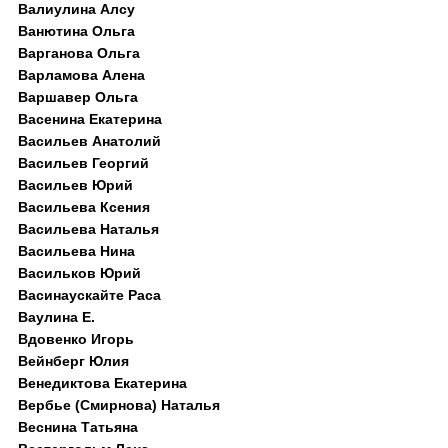
Валиулина Алсу
Ванютина Ольга
Варганова Ольга
Варламова Алена
Варшавер Ольга
Васенина Екатерина
Васильев Анатолий
Васильев Георгий
Васильев Юрий
Васильева Ксения
Васильева Наталья
Васильева Нина
Васильков Юрий
Васинаускайте Раса
Ваулина Е.
Вдовенко Игорь
Вейнберг Юлия
Венедиктова Екатерина
Вербье (Смирнова) Наталья
Веснина Татьяна