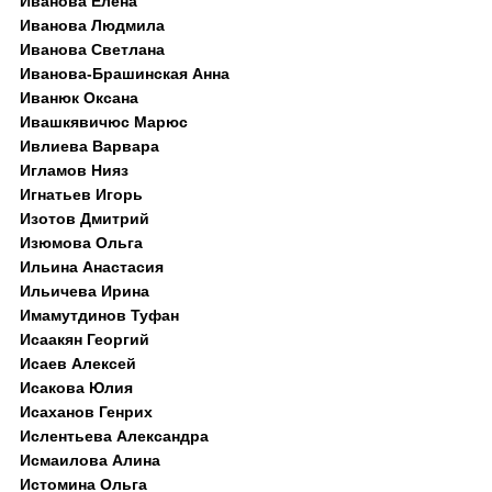
Иванова Елена
Иванова Людмила
Иванова Светлана
Иванова-Брашинская Анна
Иванюк Оксана
Ивашкявичюс Марюс
Ивлиева Варвара
Игламов Нияз
Игнатьев Игорь
Изотов Дмитрий
Изюмова Ольга
Ильина Анастасия
Ильичева Ирина
Имамутдинов Туфан
Исаакян Георгий
Исаев Алексей
Исакова Юлия
Исаханов Генрих
Ислентьева Александра
Исмаилова Алина
Истомина Ольга