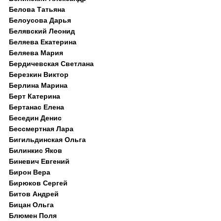
Белова Татьяна
Белоусова Дарья
Белявский Леонид
Беляева Екатерина
Беляева Мария
Бердичевская Светлана
Березкин Виктор
Берлина Марина
Берт Катерина
Бертанас Елена
Беседин Денис
Бессмертная Лара
Бигильдинская Ольга
Билинкис Яков
Биневич Евгений
Бирон Вера
Бирюков Сергей
Битов Андрей
Бицан Ольга
Блюмен Поля