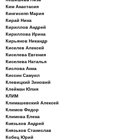
Ким Анастасия
Кингисепп Мария
Кирай Нина
Кириллов Андрей
Кириллова Ирина
Кирьянов Никандр
Киселев Алексей
Киселева Евгения
Киселева Наталья
Кислова Анна
Киссин Самуил
Клевицкий Зиновий
Клейман Юлия
КЛИМ
Климашевский Алексей
Климов Федор
Климова Елена
Князьков Андрей
Князьков Станислав
Кобец Юрий