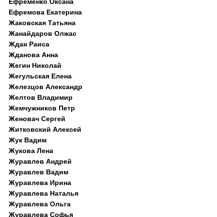
Ефременко Оксана
Ефремова Екатерина
Жаковская Татьяна
Жанайдаров Олжас
Ждан Раиса
Жданова Анна
Жегин Николай
Жегульская Елена
Железцов Александр
Желтов Владимир
Жемчужников Петр
Женовач Сергей
Житковский Алексей
Жук Вадим
Жукова Лена
Журавлев Андрей
Журавлев Вадим
Журавлева Ирина
Журавлева Наталья
Журавлева Ольга
Журавлева Софья