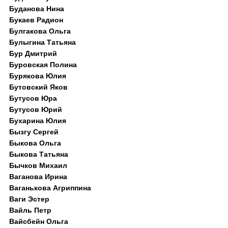
Буданова Нина
Букаев Радион
Булгакова Ольга
Булыгина Татьяна
Бур Дмитрий
Буровская Полина
Бурякова Юлия
Бутовский Яков
Бутусов Юра
Бутусов Юрий
Бухарина Юлия
Бызгу Сергей
Быкова Ольга
Быкова Татьяна
Бычков Михаил
Ваганова Ирина
Ваганькова Агриппина
Ваги Эстер
Вайль Петр
Вайсбейн Ольга