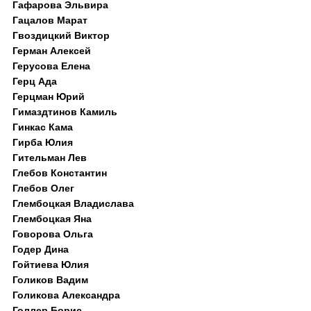
Гафарова Эльвира
Гацалов Марат
Гвоздицкий Виктор
Герман Алексей
Герусова Елена
Герц Ада
Герцман Юрий
Гимаздтинов Камиль
Гинкас Кама
Гирба Юлия
Гительман Лев
Глебов Константин
Глебов Олег
Глембоцкая Владислава
Глембоцкая Яна
Говорова Ольга
Годер Дина
Гойтиева Юлия
Голиков Вадим
Голикова Александра
Голлер Борис