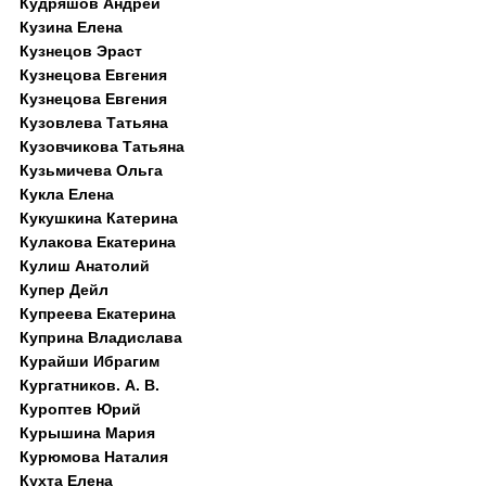
Кудряшов Андрей
Кузина Елена
Кузнецов Эраст
Кузнецова Евгения
Кузнецова Евгения
Кузовлева Татьяна
Кузовчикова Татьяна
Кузьмичева Ольга
Кукла Елена
Кукушкина Катерина
Кулакова Екатерина
Кулиш Анатолий
Купер Дейл
Купреева Екатерина
Куприна Владислава
Курайши Ибрагим
Кургатников. А. В.
Куроптев Юрий
Курышина Мария
Курюмова Наталия
Кухта Елена