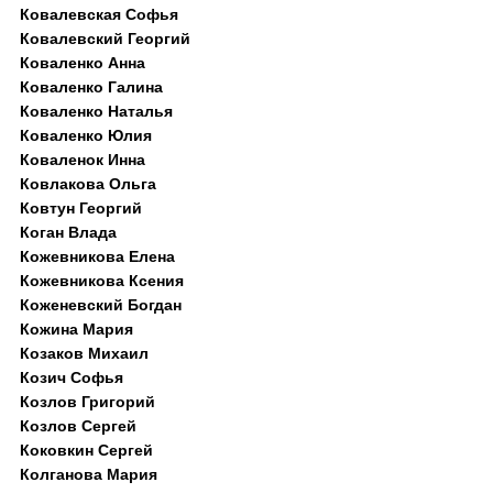
Ковалевская Софья
Ковалевский Георгий
Коваленко Анна
Коваленко Галина
Коваленко Наталья
Коваленко Юлия
Коваленок Инна
Ковлакова Ольга
Ковтун Георгий
Коган Влада
Кожевникова Елена
Кожевникова Ксения
Коженевский Богдан
Кожина Мария
Козаков Михаил
Козич Софья
Козлов Григорий
Козлов Сергей
Коковкин Сергей
Колганова Мария