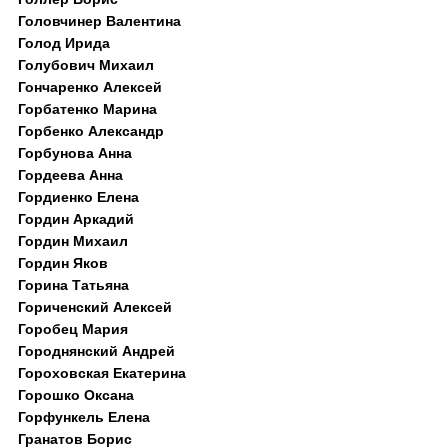
Головчинер Валентина
Голод Ирида
Голубович Михаил
Гончаренко Алексей
Горбатенко Марина
Горбенко Александр
Горбунова Анна
Гордеева Анна
Гордиенко Елена
Гордин Аркадий
Гордин Михаил
Гордин Яков
Горина Татьяна
Гориченский Алексей
Горобец Мария
Городнянский Андрей
Гороховская Екатерина
Горошко Оксана
Горфункель Елена
Гранатов Борис