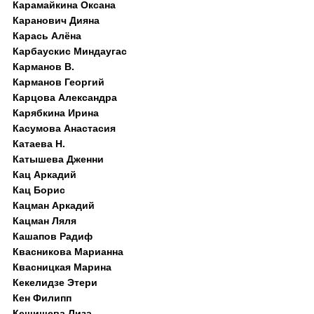
Карамайкина Оксана
Каранович Дияна
Карась Алёна
Карбаускис Миндаугас
Карманов В.
Карманов Георгий
Карцова Александра
Карябкина Ирина
Касумова Анастасия
Катаева Н.
Катышева Дженни
Кац Аркадий
Кац Борис
Кацман Аркадий
Кацман Ляля
Кашапов Радиф
Квасникова Марианна
Квасницкая Марина
Кекелидзе Этери
Кен Филипп
Кешишева Лиза