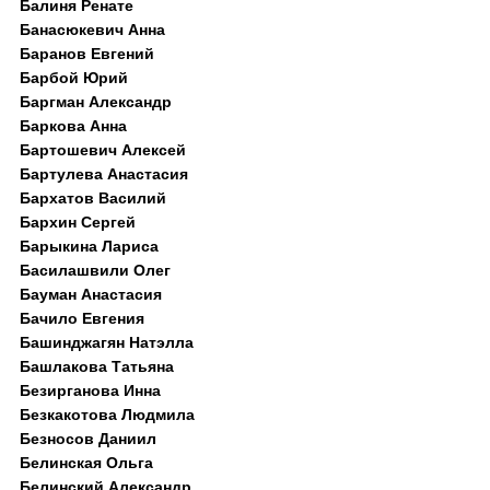
Балиня Ренате
Банасюкевич Анна
Баранов Евгений
Барбой Юрий
Баргман Александр
Баркова Анна
Бартошевич Алексей
Бартулева Анастасия
Бархатов Василий
Бархин Сергей
Барыкина Лариса
Басилашвили Олег
Бауман Анастасия
Бачило Евгения
Башинджагян Натэлла
Башлакова Татьяна
Безирганова Инна
Безкакотова Людмила
Безносов Даниил
Белинская Ольга
Белинский Александр