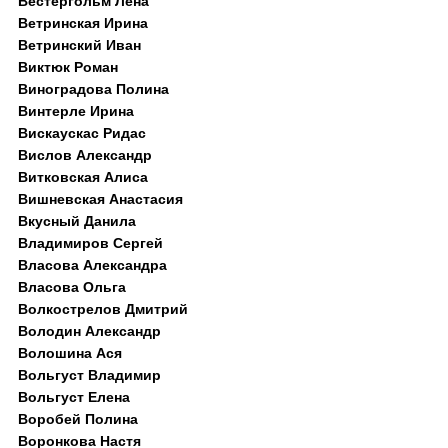
Вестергольм Лена
Ветринская Ирина
Ветринский Иван
Виктюк Роман
Виноградова Полина
Винтерле Ирина
Вискаускас Ридас
Вислов Александр
Витковская Алиса
Вишневская Анастасия
Вкусный Данила
Владимиров Сергей
Власова Александра
Власова Ольга
Волкострелов Дмитрий
Володин Александр
Волошина Ася
Вольгуст Владимир
Вольгуст Елена
Воробей Полина
Воронкова Настя