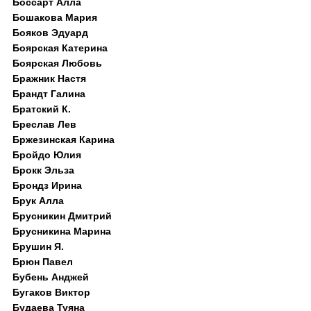
Боссарт Алла
Бошакова Мария
Бояков Эдуард
Боярская Катерина
Боярская Любовь
Бражник Настя
Брандт Галина
Братский К.
Бреслав Лев
Бржезинская Карина
Бройдо Юлия
Брокк Эльза
Брондз Ирина
Брук Алла
Брусникин Дмитрий
Брусникина Марина
Брушин Я.
Брюн Павел
Бубень Анджей
Бугаков Виктор
Будаева Туяна