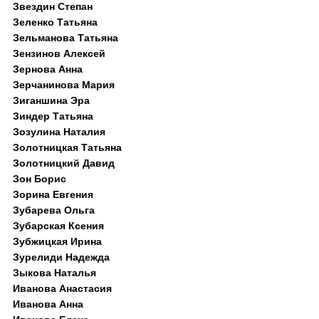
Звездин Степан
Зеленко Татьяна
Зельманова Татьяна
Зензинов Алексей
Зернова Анна
Зерчанинова Мария
Зиганшина Эра
Зиндер Татьяна
Зозулина Наталия
Золотницкая Татьяна
Золотницкий Давид
Зон Борис
Зорина Евгения
Зубарева Ольга
Зубарская Ксения
Зубжицкая Ирина
Зурелиди Надежда
Зыкова Наталья
Иванова Анастасия
Иванова Анна