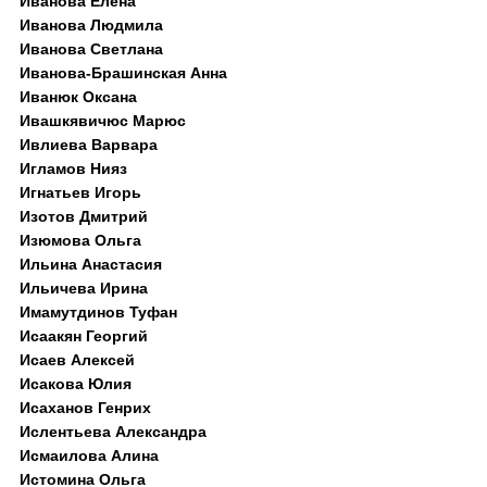
Иванова Елена
Иванова Людмила
Иванова Светлана
Иванова-Брашинская Анна
Иванюк Оксана
Ивашкявичюс Марюс
Ивлиева Варвара
Игламов Нияз
Игнатьев Игорь
Изотов Дмитрий
Изюмова Ольга
Ильина Анастасия
Ильичева Ирина
Имамутдинов Туфан
Исаакян Георгий
Исаев Алексей
Исакова Юлия
Исаханов Генрих
Ислентьева Александра
Исмаилова Алина
Истомина Ольга