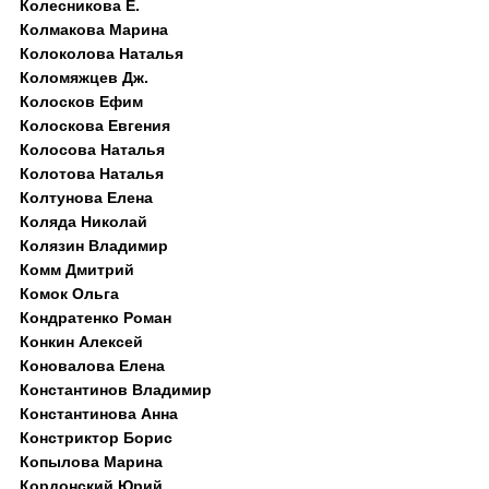
Колесникова Е.
Колмакова Марина
Колоколова Наталья
Коломяжцев Дж.
Колосков Ефим
Колоскова Евгения
Колосова Наталья
Колотова Наталья
Колтунова Елена
Коляда Николай
Колязин Владимир
Комм Дмитрий
Комок Ольга
Кондратенко Роман
Конкин Алексей
Коновалова Елена
Константинов Владимир
Константинова Анна
Констриктор Борис
Копылова Марина
Кордонский Юрий