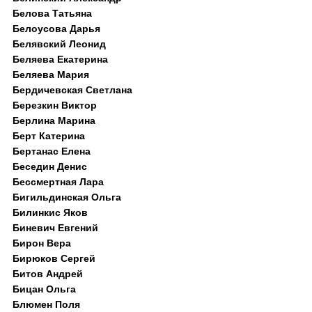
Белова Татьяна
Белоусова Дарья
Белявский Леонид
Беляева Екатерина
Беляева Мария
Бердичевская Светлана
Березкин Виктор
Берлина Марина
Берт Катерина
Бертанас Елена
Беседин Денис
Бессмертная Лара
Бигильдинская Ольга
Билинкис Яков
Биневич Евгений
Бирон Вера
Бирюков Сергей
Битов Андрей
Бицан Ольга
Блюмен Поля