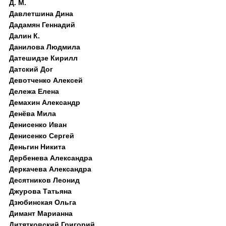
Д. M.
Давлетшина Дина
Дадамян Геннадий
Далин К.
Данилова Людмила
Датешидзе Кирилл
Датский Дог
Девотченко Алексей
Дележа Елена
Демахин Александр
Денёва Мила
Денисенко Иван
Денисенко Сергей
Деньгин Никита
Дербенева Александра
Деркачева Александра
Десятников Леонид
Джурова Татьяна
Дзюбинская Ольга
Димант Марианна
Дитятковский Григорий