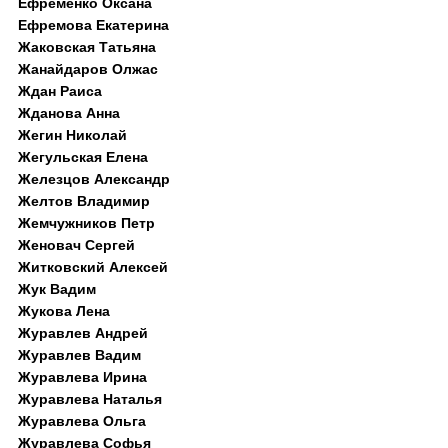
Ефременко Оксана
Ефремова Екатерина
Жаковская Татьяна
Жанайдаров Олжас
Ждан Раиса
Жданова Анна
Жегин Николай
Жегульская Елена
Железцов Александр
Желтов Владимир
Жемчужников Петр
Женовач Сергей
Житковский Алексей
Жук Вадим
Жукова Лена
Журавлев Андрей
Журавлев Вадим
Журавлева Ирина
Журавлева Наталья
Журавлева Ольга
Журавлева Софья