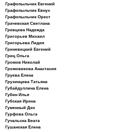
Графопыльчик Евгений
Графопыльчик Евнух
Графопыльчик Орест
Грачевская Светлана
Гревцева Надежда
Григорьев Михаил
Григорьева Лидия
Гриневецкий Евгений
Гриц Ольга
Громов Николай
Громовикова Анастасия
Груева Елена
Грузинцева Татьяна
Губайдуллина Елена
Губин Илья
Губская Ирина
Гуменный Дэн
Гурфова Ольга
Гучальска Беата
Гушанская Елена