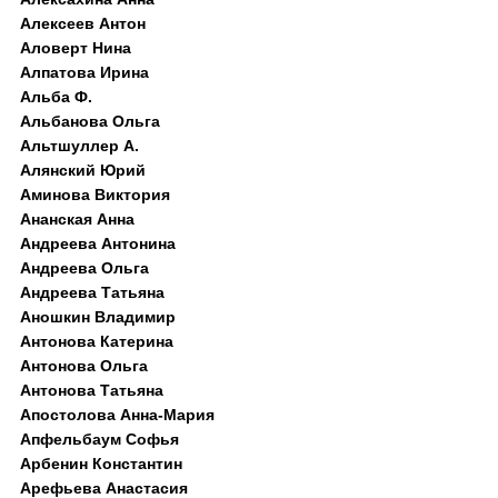
Алексеев Антон
Аловерт Нина
Алпатова Ирина
Альба Ф.
Альбанова Ольга
Альтшуллер А.
Алянский Юрий
Аминова Виктория
Ананская Анна
Андреева Антонина
Андреева Ольга
Андреева Татьяна
Аношкин Владимир
Антонова Катерина
Антонова Ольга
Антонова Татьяна
Апостолова Анна-Мария
Апфельбаум Софья
Арбенин Константин
Арефьева Анастасия