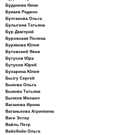
Буданова Нина
Букаев Радион
Булгакова Ольга
Булыгина Татьяна
Бур Дмитрий
Буровская Полина
Бурякова Юлия
Бутовский Яков
Бутусов Юра
Бутусов Юрий
Бухарина Юлия
Бызгу Сергей
Быкова Ольга
Быкова Татьяна
Бычков Михаил
Ваганова Ирина
Ваганькова Агриппина
Ваги Эстер
Вайль Петр
Вайсбейн Ольга