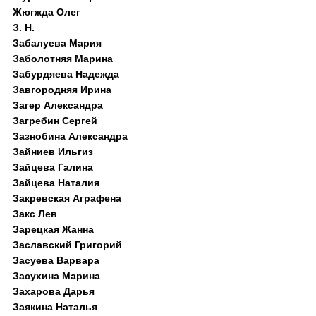
Жюгжда Олег
З. Н.
Забалуева Мария
Заболотняя Марина
Забурдяева Надежда
Завгородняя Ирина
Загер Александра
Загребин Сергей
Зазнобина Александра
Зайниев Ильгиз
Зайцева Галина
Зайцева Наталия
Закревская Аграфена
Закс Лев
Зарецкая Жанна
Заславский Григорий
Засуева Варвара
Засухина Марина
Захарова Дарья
Заякина Наталья