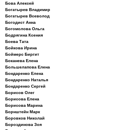
Бова Алексей
Богатырев Владимир
Богатырев Всеволод
Богодист Анна
Богомолова Ольга
Бодрягина Ксения
Боева Тата
Бойкова Ирина
Боймерс Биргит
Боканева Елена
Большелапова Елена
Бондаренко Елена
Бондаренко Наталья
Бондаренко Сергей
Борисов Олег
Борисова Елена
Борисова Марина
Борнштейн Марк
Боровков Николай
Бороздинова Зоя