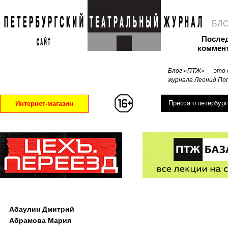
БЛ
После
коммен
Блог «ПТЖ» — это 
журнала Леонид Поп
Пресса о петербург
Интернет-магазин
Абаулин Дмитрий
Абрамова Мария