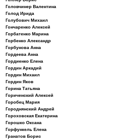
Головчинер Валентина
Голод Ирида
Голубович Михаил
Гончаренко Алексей
Горбатенко Марина
Горбенко Александр
Горбунова Анна
Гордеева Анна
Гордиенко Елена
Гордин Аркадий
Гордин Михаил
Гордин Яков
Горина Татьяна
Гориченский Алексей
Горобец Мария
Городнянский Андрей
Гороховская Екатерина
Горошко Оксана
Горфункель Елена
Гранатов Борис