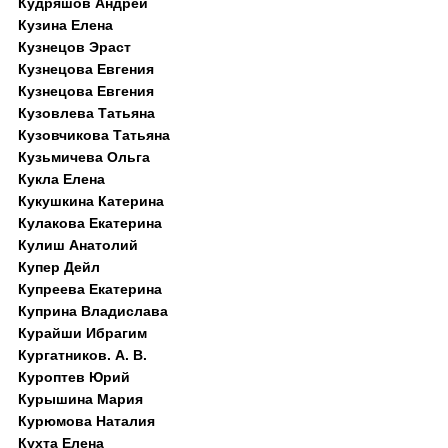
Кудряшов Андрей
Кузина Елена
Кузнецов Эраст
Кузнецова Евгения
Кузнецова Евгения
Кузовлева Татьяна
Кузовчикова Татьяна
Кузьмичева Ольга
Кукла Елена
Кукушкина Катерина
Кулакова Екатерина
Кулиш Анатолий
Купер Дейл
Купреева Екатерина
Куприна Владислава
Курайши Ибрагим
Кургатников. А. В.
Куроптев Юрий
Курышина Мария
Курюмова Наталия
Кухта Елена