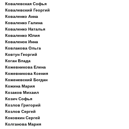
Ковалевская Софья
Ковалевский Георгий
Коваленко Анна
Коваленко Галина
Коваленко Наталья
Коваленко Юлия
Коваленок Инна
Ковлакова Ольга
Ковтун Георгий
Коган Влада
Кожевникова Елена
Кожевникова Ксения
Коженевский Богдан
Кожина Мария
Козаков Михаил
Козич Софья
Козлов Григорий
Козлов Сергей
Коковкин Сергей
Колганова Мария