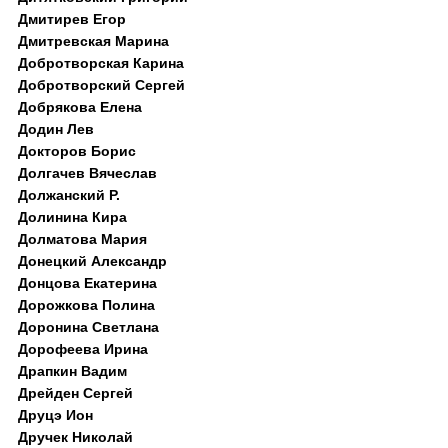
Дмитирев Егор
Дмитревская Марина
Добротворская Карина
Добротворский Сергей
Добрякова Елена
Додин Лев
Докторов Борис
Долгачев Вячеслав
Должанский Р.
Долинина Кира
Долматова Мария
Донецкий Александр
Донцова Екатерина
Дорожкова Полина
Доронина Светлана
Дорофеева Ирина
Драпкин Вадим
Дрейден Сергей
Друцэ Ион
Дручек Николай