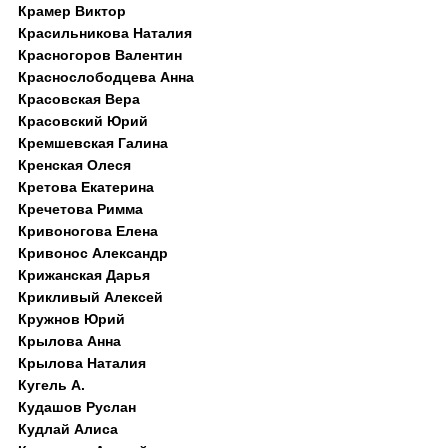
Крамер Виктор
Красильникова Наталия
Красногоров Валентин
Краснослободцева Анна
Красовская Вера
Красовский Юрий
Кремшевская Галина
Кренская Олеся
Кретова Екатерина
Кречетова Римма
Кривоногова Елена
Кривонос Александр
Крижанская Дарья
Крикливый Алексей
Кружнов Юрий
Крылова Анна
Крылова Наталия
Кугель А.
Кудашов Руслан
Кудлай Алиса