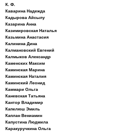
К. Ф.
Каварина Надежда
Кадырова Айсылу
Казарина Анна
Казимировская Наталья
Казьмина Анастасия
Калинина Дина
Калмановский Евгений
Калмыков Александр
Каменских Максим
Каминская Марина
Каминская Наталия
Каминский Леонид
Каммари Ольга
Каневская Татьяна
Кантор Владимир
Капелюш Эмиль
Каплан Вениамин
Капустина Людмила
Каракуручкина Ольга