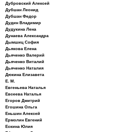
Дубровский Алексей
Дубшан Леонид
Дубшан Федор
Дудин Владимир
Дудукина Лена
Дунаева Александра
Дымшиц София
Дьякова Елена
Дьяченко Валерий
Дьяченко Виталий
Дьяченко Наталия
Дюкина Елизавета
Е. М.
Евгеньева Наталья
Евсеева Наталья
Егоров Дмитрий
Егошина Ольга
Еньшин Алексей
Ермолин Евгений
Ескина Юлия