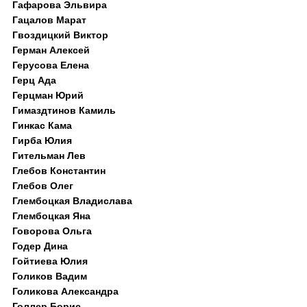
Гафарова Эльвира
Гацалов Марат
Гвоздицкий Виктор
Герман Алексей
Герусова Елена
Герц Ада
Герцман Юрий
Гимаздтинов Камиль
Гинкас Кама
Гирба Юлия
Гительман Лев
Глебов Константин
Глебов Олег
Глембоцкая Владислава
Глембоцкая Яна
Говорова Ольга
Годер Дина
Гойтиева Юлия
Голиков Вадим
Голикова Александра
Голлер Борис