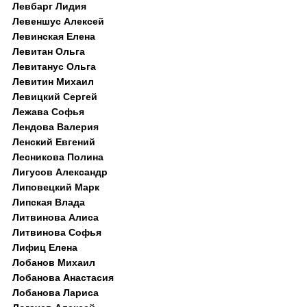
Левбарг Лидия
Левеншус Алексей
Левинская Елена
Левитан Ольга
Левитанус Ольга
Левитин Михаил
Левицкий Сергей
Лежава Софья
Лендова Валерия
Ленский Евгений
Лесникова Полина
Лигусов Александр
Липовецкий Марк
Липская Влада
Литвинова Алиса
Литвинова Софья
Лифиц Елена
Лобанов Михаил
Лобанова Анастасия
Лобанова Лариса