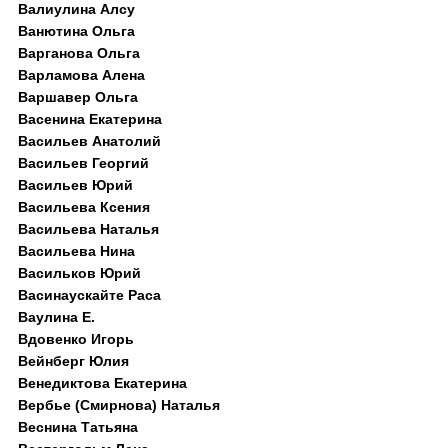
Валиулина Алсу
Ванютина Ольга
Варганова Ольга
Варламова Алена
Варшавер Ольга
Васенина Екатерина
Васильев Анатолий
Васильев Георгий
Васильев Юрий
Васильева Ксения
Васильева Наталья
Васильева Нина
Васильков Юрий
Васинаускайте Раса
Ваулина Е.
Вдовенко Игорь
Вейнберг Юлия
Венедиктова Екатерина
Вербье (Смирнова) Наталья
Веснина Татьяна