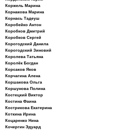
Коржель Марина
Корнакова Марина
Корнась Тадеуш
Коробейко Антон
Коробков Дмитрий
Коробков Сергей
Корогодский Данила
Корогодский Зиновий
Королева Татьяна
Королёк Богдан
Корсаков Яков
Корчагина Алена
Коршакова Ольга
Коршунова Полина
Костецкий Виктор
Костина Фаина
Кострикова Екатерина
Коткина Ирина
Коцаренко Нина
Кочергин Эдуард