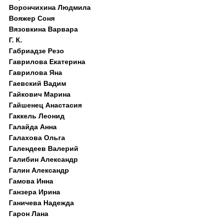
Ворончихина Людмила
Вояжер Соня
Вязовкина Варвара
Г. К.
Габриадзе Резо
Гаврилова Екатерина
Гаврилова Яна
Гаевский Вадим
Гайкович Марина
Гайшенец Анастасия
Гаккель Леонид
Галайда Анна
Галахова Ольга
Галендеев Валерий
Галибин Александр
Галин Александр
Гамова Инна
Ганзера Ирина
Ганичева Надежда
Гарон Лана