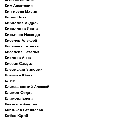
Ким Анастасия
Кингисепп Мария
Кирай Нина
Кириллов Андрей
Кириллова Ирина
Кирьянов Никандр
Киселев Алексей
Киселева Евгения
Киселева Наталья
Кислова Анна
Киссин Самуил
Клевицкий Зиновий
Клейман Юлия
КЛИМ
Климашевский Алексей
Климов Федор
Климова Елена
Князьков Андрей
Князьков Станислав
Кобец Юрий