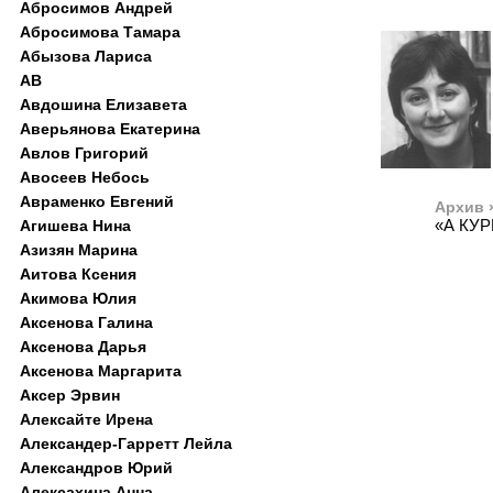
Абросимов Андрей
Абросимова Тамара
Абызова Лариса
АВ
Авдошина Елизавета
Аверьянова Екатерина
Авлов Григорий
Авосеев Небось
Авраменко Евгений
Архив 
«А КУ
Агишева Нина
Азизян Марина
Аитова Ксения
Акимова Юлия
Аксенова Галина
Аксенова Дарья
Аксенова Маргарита
Аксер Эрвин
Алексайте Ирена
Александер-Гарретт Лейла
Александров Юрий
Алексахина Анна