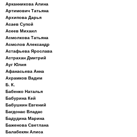
Арканникова Алина
Артимович Татьяна
Архипова Дарья
Асаев Супой
Асеев Михаил
Асмолкова Татьяна
Асмолов Александр
Астафьева Ярослава
Астрахан Дмитрий
Ауг Юлия
Афанасьева Анна
Ахрамков Вадим
Б. К.
Бабенко Наталья
Бабурина Кей
Бабушкин Евгений
Багдонас Владас
Бадудина Марина
Баженова Светлана
Балабекян Алиса