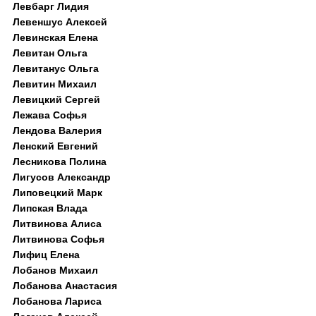
Левбарг Лидия
Левеншус Алексей
Левинская Елена
Левитан Ольга
Левитанус Ольга
Левитин Михаил
Левицкий Сергей
Лежава Софья
Лендова Валерия
Ленский Евгений
Лесникова Полина
Лигусов Александр
Липовецкий Марк
Липская Влада
Литвинова Алиса
Литвинова Софья
Лифиц Елена
Лобанов Михаил
Лобанова Анастасия
Лобанова Лариса