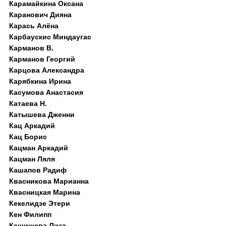
Карамайкина Оксана
Каранович Дияна
Карась Алёна
Карбаускис Миндаугас
Карманов В.
Карманов Георгий
Карцова Александра
Карябкина Ирина
Касумова Анастасия
Катаева Н.
Катышева Дженни
Кац Аркадий
Кац Борис
Кацман Аркадий
Кацман Ляля
Кашапов Радиф
Квасникова Марианна
Квасницкая Марина
Кекелидзе Этери
Кен Филипп
Кешишева Лиза