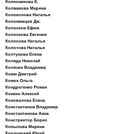
Колесникова Е.
Колмакова Марина
Колоколова Наталья
Коломяжцев Дж.
Колосков Ефим
Колоскова Евгения
Колосова Наталья
Колотова Наталья
Колтунова Елена
Коляда Николай
Колязин Владимир
Комм Дмитрий
Комок Ольга
Кондратенко Роман
Конкин Алексей
Коновалова Елена
Константинов Владимир
Константинова Анна
Констриктор Борис
Копылова Марина
Кордонский Юрий