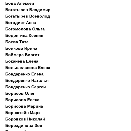
Бова Алексей
Богатырев Владимир
Богатырев Всеволод
Богодист Анна
Богомолова Ольга
Бодрягина Ксения
Боева Тата
Бойкова Ирина
Боймерс Биргит
Боканева Елена
Большелапова Елена
Бондаренко Елена
Бондаренко Наталья
Бондаренко Сергей
Борисов Олег
Борисова Елена
Борисова Марина
Борнштейн Марк
Боровков Николай
Бороздинова Зоя