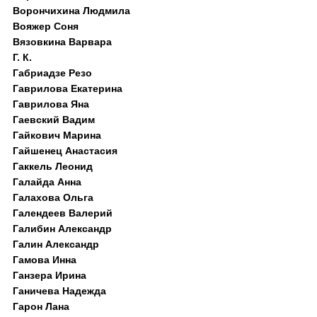
Ворончихина Людмила
Вояжер Соня
Вязовкина Варвара
Г. К.
Габриадзе Резо
Гаврилова Екатерина
Гаврилова Яна
Гаевский Вадим
Гайкович Марина
Гайшенец Анастасия
Гаккель Леонид
Галайда Анна
Галахова Ольга
Галендеев Валерий
Галибин Александр
Галин Александр
Гамова Инна
Ганзера Ирина
Ганичева Надежда
Гарон Лана