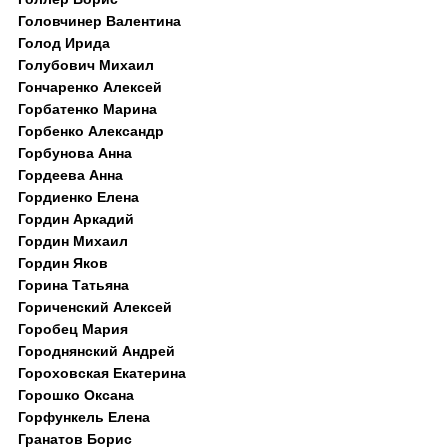
Головчинер Валентина
Голод Ирида
Голубович Михаил
Гончаренко Алексей
Горбатенко Марина
Горбенко Александр
Горбунова Анна
Гордеева Анна
Гордиенко Елена
Гордин Аркадий
Гордин Михаил
Гордин Яков
Горина Татьяна
Гориченский Алексей
Горобец Мария
Городнянский Андрей
Гороховская Екатерина
Горошко Оксана
Горфункель Елена
Гранатов Борис