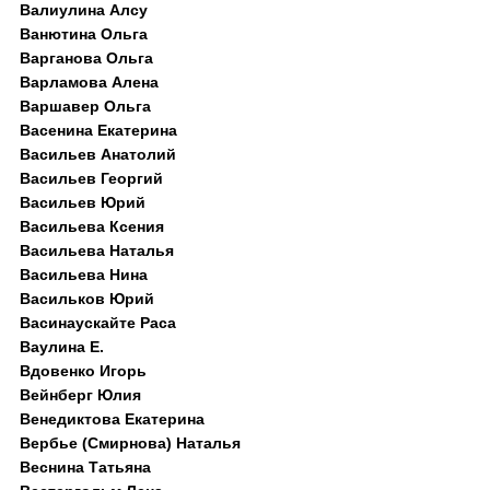
Валиулина Алсу
Ванютина Ольга
Варганова Ольга
Варламова Алена
Варшавер Ольга
Васенина Екатерина
Васильев Анатолий
Васильев Георгий
Васильев Юрий
Васильева Ксения
Васильева Наталья
Васильева Нина
Васильков Юрий
Васинаускайте Раса
Ваулина Е.
Вдовенко Игорь
Вейнберг Юлия
Венедиктова Екатерина
Вербье (Смирнова) Наталья
Веснина Татьяна