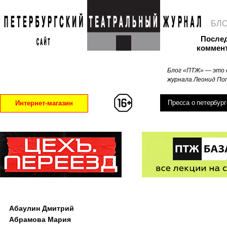
БЛ
После
коммен
Блог «ПТЖ» — это 
журнала Леонид Поп
Пресса о петербург
Интернет-магазин
Абаулин Дмитрий
Абрамова Мария