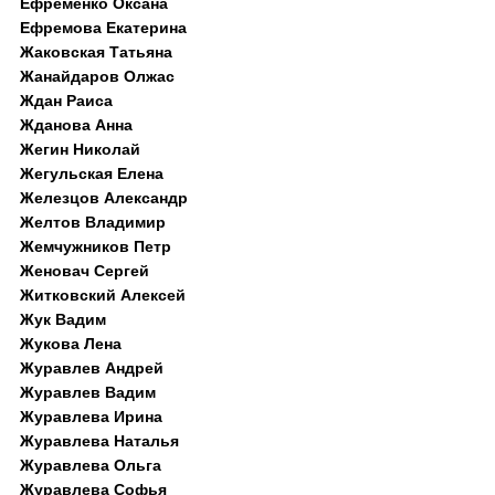
Ефременко Оксана
Ефремова Екатерина
Жаковская Татьяна
Жанайдаров Олжас
Ждан Раиса
Жданова Анна
Жегин Николай
Жегульская Елена
Железцов Александр
Желтов Владимир
Жемчужников Петр
Женовач Сергей
Житковский Алексей
Жук Вадим
Жукова Лена
Журавлев Андрей
Журавлев Вадим
Журавлева Ирина
Журавлева Наталья
Журавлева Ольга
Журавлева Софья