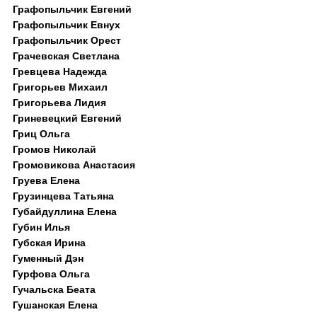
Графопыльчик Евгений
Графопыльчик Евнух
Графопыльчик Орест
Грачевская Светлана
Гревцева Надежда
Григорьев Михаил
Григорьева Лидия
Гриневецкий Евгений
Гриц Ольга
Громов Николай
Громовикова Анастасия
Груева Елена
Грузинцева Татьяна
Губайдуллина Елена
Губин Илья
Губская Ирина
Гуменный Дэн
Гурфова Ольга
Гучальска Беата
Гушанская Елена