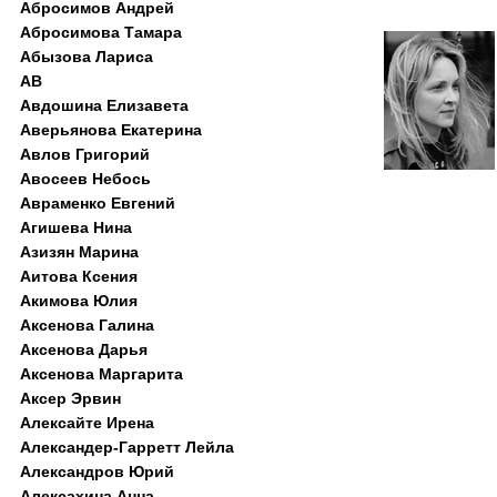
Абросимов Андрей
Абросимова Тамара
Абызова Лариса
АВ
Авдошина Елизавета
Аверьянова Екатерина
Авлов Григорий
Авосеев Небось
Авраменко Евгений
Агишева Нина
Азизян Марина
Аитова Ксения
Акимова Юлия
Аксенова Галина
Аксенова Дарья
Аксенова Маргарита
Аксер Эрвин
Алексайте Ирена
Александер-Гарретт Лейла
Александров Юрий
Алексахина Анна