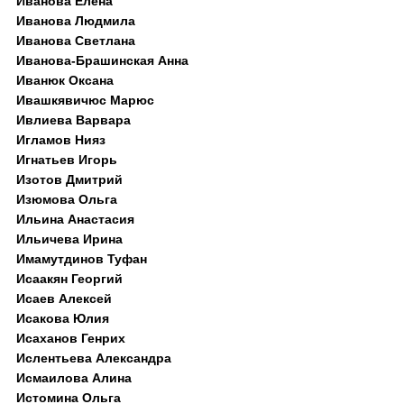
Иванова Елена
Иванова Людмила
Иванова Светлана
Иванова-Брашинская Анна
Иванюк Оксана
Ивашкявичюс Марюс
Ивлиева Варвара
Игламов Нияз
Игнатьев Игорь
Изотов Дмитрий
Изюмова Ольга
Ильина Анастасия
Ильичева Ирина
Имамутдинов Туфан
Исаакян Георгий
Исаев Алексей
Исакова Юлия
Исаханов Генрих
Ислентьева Александра
Исмаилова Алина
Истомина Ольга