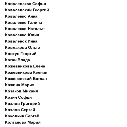
Ковалевская Софья
Ковалевский Георгий
Коваленко Анна
Коваленко Галина
Коваленко Наталья
Коваленко Юлия
Коваленок Инна
Ковлакова Ольга
Ковтун Георгий
Коган Влада
Кожевникова Елена
Кожевникова Ксения
Коженевский Богдан
Кожина Мария
Козаков Михаил
Козич Софья
Козлов Григорий
Козлов Сергей
Коковкин Сергей
Колганова Мария