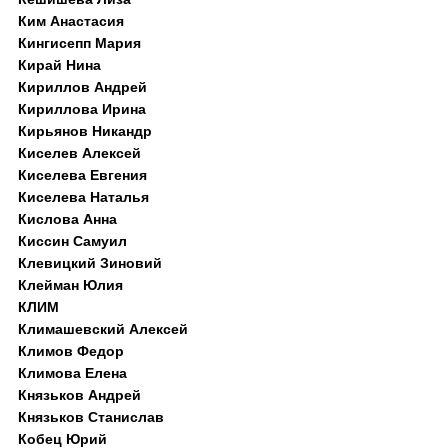
Ким Анастасия
Кингисепп Мария
Кирай Нина
Кириллов Андрей
Кириллова Ирина
Кирьянов Никандр
Киселев Алексей
Киселева Евгения
Киселева Наталья
Кислова Анна
Киссин Самуил
Клевицкий Зиновий
Клейман Юлия
КЛИМ
Климашевский Алексей
Климов Федор
Климова Елена
Князьков Андрей
Князьков Станислав
Кобец Юрий