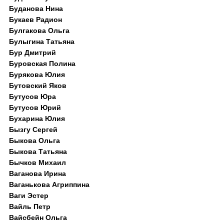
Буданова Нина
Букаев Радион
Булгакова Ольга
Булыгина Татьяна
Бур Дмитрий
Буровская Полина
Бурякова Юлия
Бутовский Яков
Бутусов Юра
Бутусов Юрий
Бухарина Юлия
Бызгу Сергей
Быкова Ольга
Быкова Татьяна
Бычков Михаил
Ваганова Ирина
Ваганькова Агриппина
Ваги Эстер
Вайль Петр
Вайсбейн Ольга