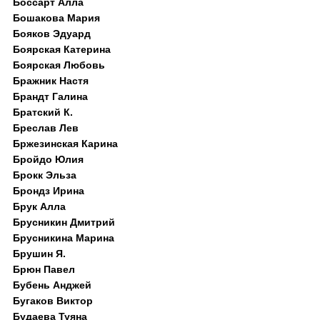
Боссарт Алла
Бошакова Мария
Бояков Эдуард
Боярская Катерина
Боярская Любовь
Бражник Настя
Брандт Галина
Братский К.
Бреслав Лев
Бржезинская Карина
Бройдо Юлия
Брокк Эльза
Брондз Ирина
Брук Алла
Брусникин Дмитрий
Брусникина Марина
Брушин Я.
Брюн Павел
Бубень Анджей
Бугаков Виктор
Будаева Туяна