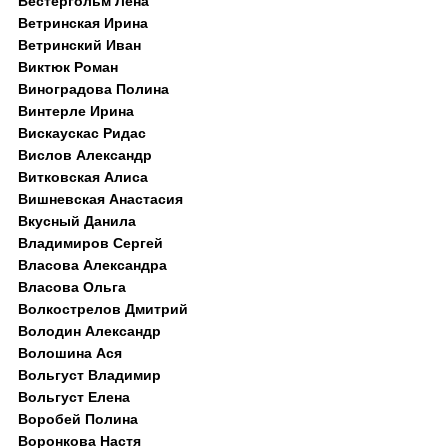
Вестергольм Лена
Ветринская Ирина
Ветринский Иван
Виктюк Роман
Виноградова Полина
Винтерле Ирина
Вискаускас Ридас
Вислов Александр
Витковская Алиса
Вишневская Анастасия
Вкусный Данила
Владимиров Сергей
Власова Александра
Власова Ольга
Волкострелов Дмитрий
Володин Александр
Волошина Ася
Вольгуст Владимир
Вольгуст Елена
Воробей Полина
Воронкова Настя