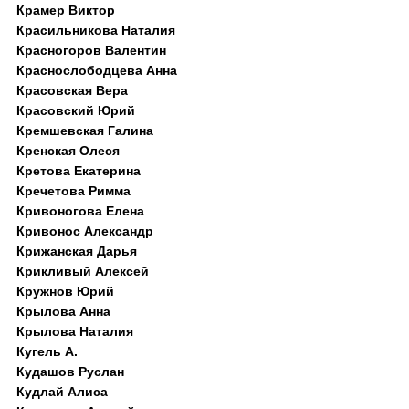
Крамер Виктор
Красильникова Наталия
Красногоров Валентин
Краснослободцева Анна
Красовская Вера
Красовский Юрий
Кремшевская Галина
Кренская Олеся
Кретова Екатерина
Кречетова Римма
Кривоногова Елена
Кривонос Александр
Крижанская Дарья
Крикливый Алексей
Кружнов Юрий
Крылова Анна
Крылова Наталия
Кугель А.
Кудашов Руслан
Кудлай Алиса