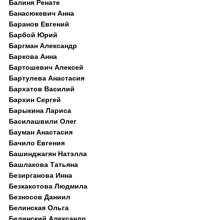
Балиня Ренате
Банасюкевич Анна
Баранов Евгений
Барбой Юрий
Баргман Александр
Баркова Анна
Бартошевич Алексей
Бартулева Анастасия
Бархатов Василий
Бархин Сергей
Барыкина Лариса
Басилашвили Олег
Бауман Анастасия
Бачило Евгения
Башинджагян Натэлла
Башлакова Татьяна
Безирганова Инна
Безкакотова Людмила
Безносов Даниил
Белинская Ольга
Белинский Александр