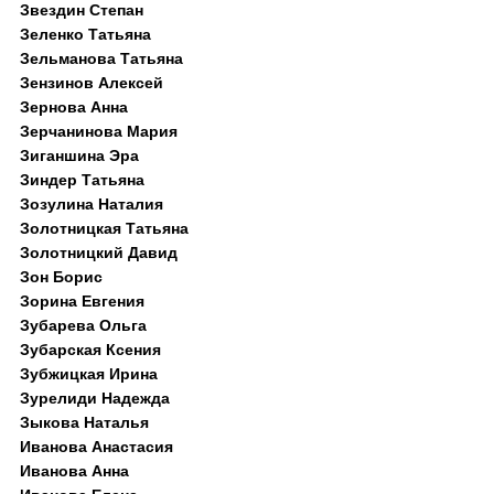
Звездин Степан
Зеленко Татьяна
Зельманова Татьяна
Зензинов Алексей
Зернова Анна
Зерчанинова Мария
Зиганшина Эра
Зиндер Татьяна
Зозулина Наталия
Золотницкая Татьяна
Золотницкий Давид
Зон Борис
Зорина Евгения
Зубарева Ольга
Зубарская Ксения
Зубжицкая Ирина
Зурелиди Надежда
Зыкова Наталья
Иванова Анастасия
Иванова Анна