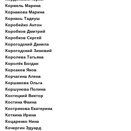
Коржель Марина
Корнакова Марина
Корнась Тадеуш
Коробейко Антон
Коробков Дмитрий
Коробков Сергей
Корогодский Данила
Корогодский Зиновий
Королева Татьяна
Королёк Богдан
Корсаков Яков
Корчагина Алена
Коршакова Ольга
Коршунова Полина
Костецкий Виктор
Костина Фаина
Кострикова Екатерина
Коткина Ирина
Коцаренко Нина
Кочергин Эдуард