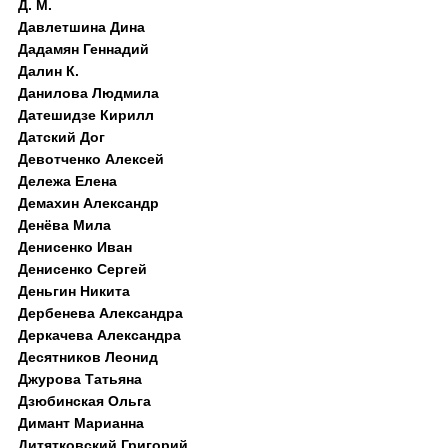
Д. M.
Давлетшина Дина
Дадамян Геннадий
Далин К.
Данилова Людмила
Датешидзе Кирилл
Датский Дог
Девотченко Алексей
Дележа Елена
Демахин Александр
Денёва Мила
Денисенко Иван
Денисенко Сергей
Деньгин Никита
Дербенева Александра
Деркачева Александра
Десятников Леонид
Джурова Татьяна
Дзюбинская Ольга
Димант Марианна
Дитятковский Григорий