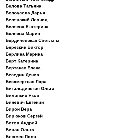
Белова Татьяна
Белоусова Дарья
Белявский Леонид
Беляева Екатерина
Беляева Мария
Бердичевская Светлана
Березкин Виктор
Берлина Марина
Берт Катерина
Бертанас Елена
Беседин Денис
Бессмертная Лара
Бигильдинская Ольга
Билинкис Яков
Биневич Евгений
Бирон Вера
Бирюков Сергей
Битов Андрей
Бицан Ольга
Блюмен Поля