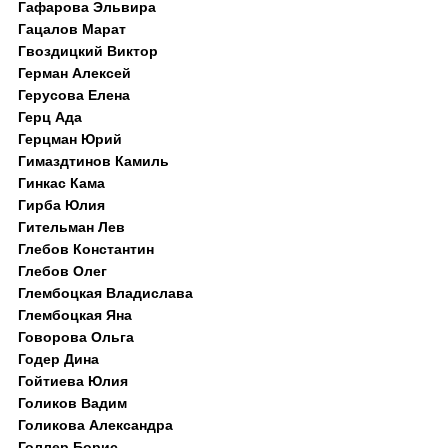
Гафарова Эльвира
Гацалов Марат
Гвоздицкий Виктор
Герман Алексей
Герусова Елена
Герц Ада
Герцман Юрий
Гимаздтинов Камиль
Гинкас Кама
Гирба Юлия
Гительман Лев
Глебов Константин
Глебов Олег
Глембоцкая Владислава
Глембоцкая Яна
Говорова Ольга
Годер Дина
Гойтиева Юлия
Голиков Вадим
Голикова Александра
Голлер Борис