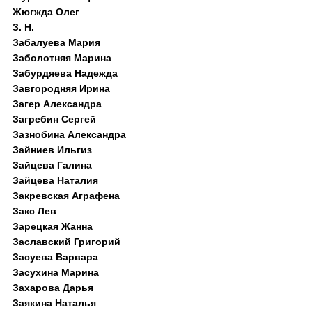
Жюгжда Олег
З. Н.
Забалуева Мария
Заболотняя Марина
Забурдяева Надежда
Завгородняя Ирина
Загер Александра
Загребин Сергей
Зазнобина Александра
Зайниев Ильгиз
Зайцева Галина
Зайцева Наталия
Закревская Аграфена
Закс Лев
Зарецкая Жанна
Заславский Григорий
Засуева Варвара
Засухина Марина
Захарова Дарья
Заякина Наталья