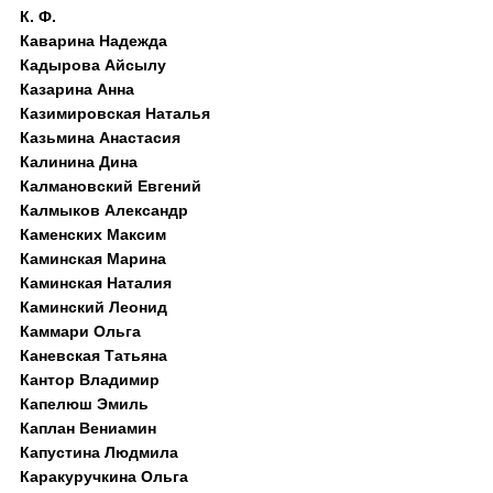
К. Ф.
Каварина Надежда
Кадырова Айсылу
Казарина Анна
Казимировская Наталья
Казьмина Анастасия
Калинина Дина
Калмановский Евгений
Калмыков Александр
Каменских Максим
Каминская Марина
Каминская Наталия
Каминский Леонид
Каммари Ольга
Каневская Татьяна
Кантор Владимир
Капелюш Эмиль
Каплан Вениамин
Капустина Людмила
Каракуручкина Ольга