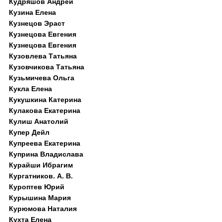
Кудряшов Андрей
Кузина Елена
Кузнецов Эраст
Кузнецова Евгения
Кузнецова Евгения
Кузовлева Татьяна
Кузовчикова Татьяна
Кузьмичева Ольга
Кукла Елена
Кукушкина Катерина
Кулакова Екатерина
Кулиш Анатолий
Купер Дейл
Купреева Екатерина
Куприна Владислава
Курайши Ибрагим
Кургатников. А. В.
Куроптев Юрий
Курышина Мария
Курюмова Наталия
Кухта Елена