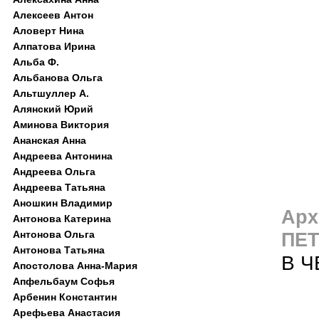
Алексеев Антон
Аловерт Нина
Алпатова Ирина
Альба Ф.
Альбанова Ольга
Альтшуллер А.
Алянский Юрий
Аминова Виктория
Ананская Анна
Андреева Антонина
Андреева Ольга
Андреева Татьяна
Аношкин Владимир
Арх
Антонова Катерина
Антонова Ольга
ПЕТ
Антонова Татьяна
В Ч
Апостолова Анна-Мария
Апфельбаум Софья
Арбенин Константин
Арефьева Анастасия