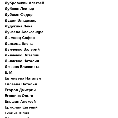
Дубровский Алексей
Дубшан Леонид
Дубшан Федор
Дудин Владимир
Дудукина Лена
Дунаева Александра
Дымшиц София
Дьякова Елена
Дьяченко Валерий
Дьяченко Виталий
Дьяченко Наталия
Дюкина Елизавета
Е. М.
Евгеньева Наталья
Евсеева Наталья
Егоров Дмитрий
Егошина Ольга
Еньшин Алексей
Ермолин Евгений
Ескина Юлия