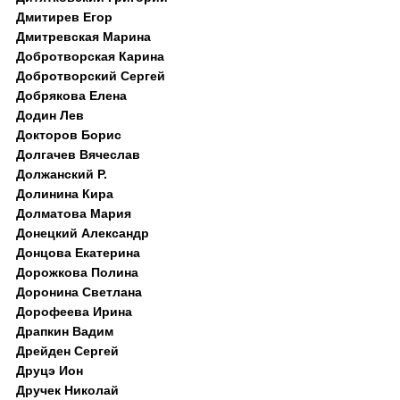
Дмитирев Егор
Дмитревская Марина
Добротворская Карина
Добротворский Сергей
Добрякова Елена
Додин Лев
Докторов Борис
Долгачев Вячеслав
Должанский Р.
Долинина Кира
Долматова Мария
Донецкий Александр
Донцова Екатерина
Дорожкова Полина
Доронина Светлана
Дорофеева Ирина
Драпкин Вадим
Дрейден Сергей
Друцэ Ион
Дручек Николай