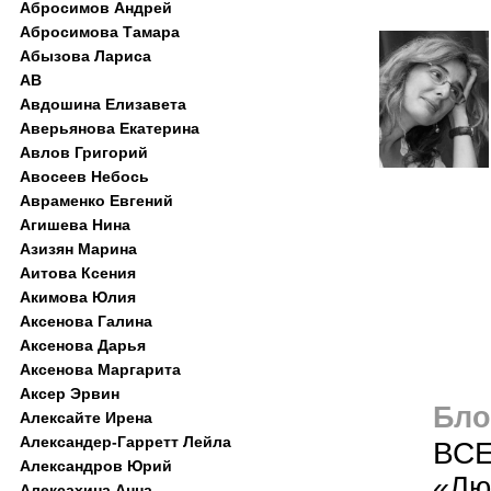
Абросимов Андрей
Абросимова Тамара
Абызова Лариса
АВ
Авдошина Елизавета
Аверьянова Екатерина
Авлов Григорий
Авосеев Небось
Авраменко Евгений
Агишева Нина
Азизян Марина
Аитова Ксения
Акимова Юлия
Аксенова Галина
Аксенова Дарья
Аксенова Маргарита
Аксер Эрвин
Блог
Алексайте Ирена
Александер-Гарретт Лейла
ВСЕ
Александров Юрий
«Лю
Алексахина Анна