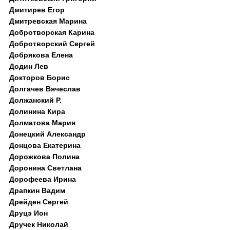
Дмитирев Егор
Дмитревская Марина
Добротворская Карина
Добротворский Сергей
Добрякова Елена
Додин Лев
Докторов Борис
Долгачев Вячеслав
Должанский Р.
Долинина Кира
Долматова Мария
Донецкий Александр
Донцова Екатерина
Дорожкова Полина
Доронина Светлана
Дорофеева Ирина
Драпкин Вадим
Дрейден Сергей
Друцэ Ион
Дручек Николай