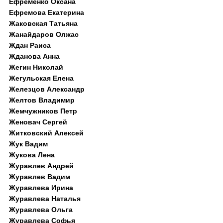
Ефременко Оксана
Ефремова Екатерина
Жаковская Татьяна
Жанайдаров Олжас
Ждан Раиса
Жданова Анна
Жегин Николай
Жегульская Елена
Железцов Александр
Желтов Владимир
Жемчужников Петр
Женовач Сергей
Житковский Алексей
Жук Вадим
Жукова Лена
Журавлев Андрей
Журавлев Вадим
Журавлева Ирина
Журавлева Наталья
Журавлева Ольга
Журавлева Софья