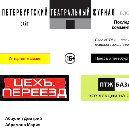
БЛ
После
коммен
Блог «ПТЖ» — это 
журнала Леонид Поп
Пресса о петербург
Интернет-магазин
Абаулин Дмитрий
Абрамова Мария