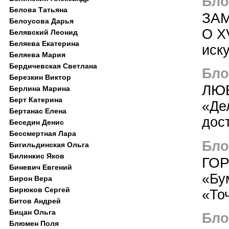
Блог
Белова Татьяна
ЗАМ
Белоусова Дарья
О X
Белявский Леонид
Беляева Екатерина
иск
Беляева Мария
Бердичевская Светлана
Блог
Березкин Виктор
ЛЮ
Берлина Марина
Берт Катерина
«Де
Бертанас Елена
дос
Беседин Денис
Бессмертная Лара
Блог
Бигильдинская Ольга
Билинкис Яков
ГОР
Биневич Евгений
«Бу
Бирон Вера
Бирюков Сергей
«То
Битов Андрей
Бицан Ольга
Блог
Блюмен Поля