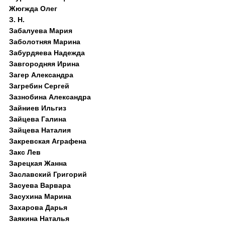
Жюгжда Олег
З. Н.
Забалуева Мария
Заболотняя Марина
Забурдяева Надежда
Завгородняя Ирина
Загер Александра
Загребин Сергей
Зазнобина Александра
Зайниев Ильгиз
Зайцева Галина
Зайцева Наталия
Закревская Аграфена
Закс Лев
Зарецкая Жанна
Заславский Григорий
Засуева Варвара
Засухина Марина
Захарова Дарья
Заякина Наталья