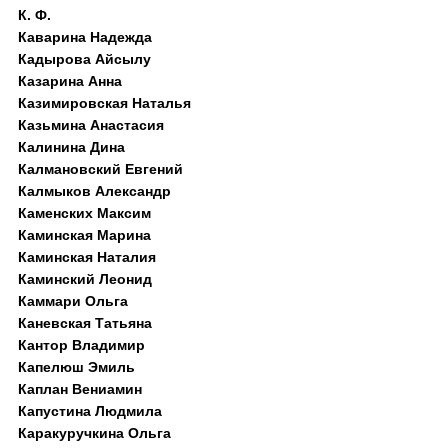
К. Ф.
Каварина Надежда
Кадырова Айсылу
Казарина Анна
Казимировская Наталья
Казьмина Анастасия
Калинина Дина
Калмановский Евгений
Калмыков Александр
Каменских Максим
Каминская Марина
Каминская Наталия
Каминский Леонид
Каммари Ольга
Каневская Татьяна
Кантор Владимир
Капелюш Эмиль
Каплан Вениамин
Капустина Людмила
Каракуручкина Ольга