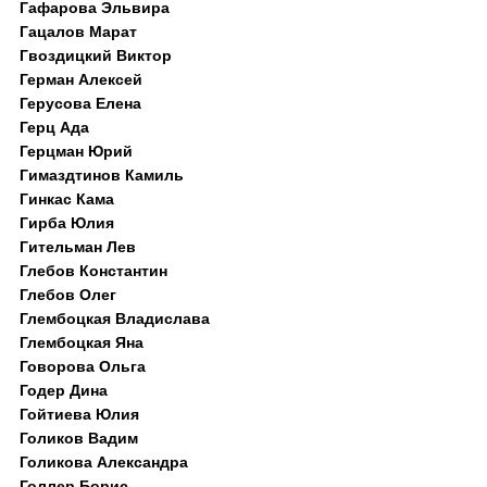
Гафарова Эльвира
Гацалов Марат
Гвоздицкий Виктор
Герман Алексей
Герусова Елена
Герц Ада
Герцман Юрий
Гимаздтинов Камиль
Гинкас Кама
Гирба Юлия
Гительман Лев
Глебов Константин
Глебов Олег
Глембоцкая Владислава
Глембоцкая Яна
Говорова Ольга
Годер Дина
Гойтиева Юлия
Голиков Вадим
Голикова Александра
Голлер Борис