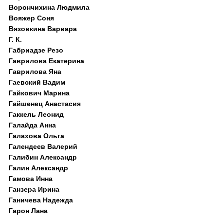
Ворончихина Людмила
Вояжер Соня
Вязовкина Варвара
Г. К.
Габриадзе Резо
Гаврилова Екатерина
Гаврилова Яна
Гаевский Вадим
Гайкович Марина
Гайшенец Анастасия
Гаккель Леонид
Галайда Анна
Галахова Ольга
Галендеев Валерий
Галибин Александр
Галин Александр
Гамова Инна
Ганзера Ирина
Ганичева Надежда
Гарон Лана