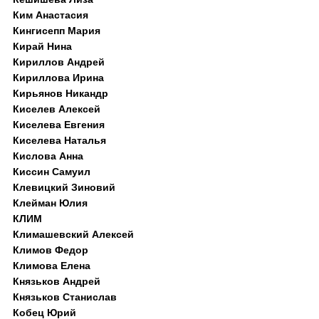
Ким Анастасия
Кингисепп Мария
Кирай Нина
Кириллов Андрей
Кириллова Ирина
Кирьянов Никандр
Киселев Алексей
Киселева Евгения
Киселева Наталья
Кислова Анна
Киссин Самуил
Клевицкий Зиновий
Клейман Юлия
КЛИМ
Климашевский Алексей
Климов Федор
Климова Елена
Князьков Андрей
Князьков Станислав
Кобец Юрий