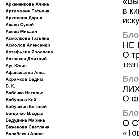
«Вы
Арканникова Алина
в к
Артимович Татьяна
Архипова Дарья
иск
Асаев Супой
Асеев Михаил
Блог
Асмолкова Татьяна
НЕ 
Асмолов Александр
Астафьева Ярослава
О т
Астрахан Дмитрий
теа
Ауг Юлия
Афанасьева Анна
Блог
Ахрамков Вадим
Б. К.
ЛИХ
Бабенко Наталья
О ф
Бабурина Кей
Бабушкин Евгений
Блог
Багдонас Владас
Бадудина Марина
О 
Баженова Светлана
«То
Балабекян Алиса