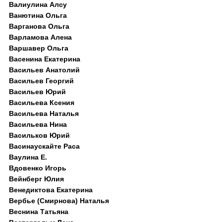
Валиулина Алсу
Ванютина Ольга
Варганова Ольга
Варламова Алена
Варшавер Ольга
Васенина Екатерина
Васильев Анатолий
Васильев Георгий
Васильев Юрий
Васильева Ксения
Васильева Наталья
Васильева Нина
Васильков Юрий
Васинаускайте Раса
Ваулина Е.
Вдовенко Игорь
Вейнберг Юлия
Венедиктова Екатерина
Вербье (Смирнова) Наталья
Веснина Татьяна