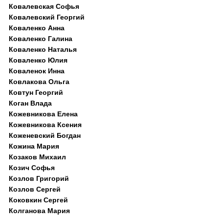
Ковалевская Софья
Ковалевский Георгий
Коваленко Анна
Коваленко Галина
Коваленко Наталья
Коваленко Юлия
Коваленок Инна
Ковлакова Ольга
Ковтун Георгий
Коган Влада
Кожевникова Елена
Кожевникова Ксения
Коженевский Богдан
Кожина Мария
Козаков Михаил
Козич Софья
Козлов Григорий
Козлов Сергей
Коковкин Сергей
Колганова Мария