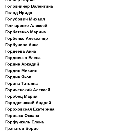
Головчинер Валентина
Голод Ирида
Голубович Михаил
Гончаренко Алексей
Горбатенко Марина
Горбенко Александр
Горбунова Анна
Гордеева Анна
Гордиенко Елена
Гордин Аркадий
Гордин Михаил
Гордин Яков
Горина Татьяна
Гориченский Алексей
Горобец Мария
Городнянский Андрей
Гороховская Екатерина
Горошко Оксана
Горфункель Елена
Гранатов Борис