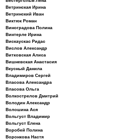
Вестергольм Лена
Ветринская Ирина
Ветринский Иван
Виктюк Роман
Виноградова Полина
Винтерле Ирина
Вискаускас Ридас
Вислов Александр
Витковская Алиса
Вишневская Анастасия
Вкусный Данила
Владимиров Сергей
Власова Александра
Власова Ольга
Волкострелов Дмитрий
Володин Александр
Волошина Ася
Вольгуст Владимир
Вольгуст Елена
Воробей Полина
Воронкова Настя