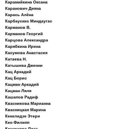
Карамайкина Оксана
Каранович Дияна
Карась Алёна
Карбаускис Миндаугас
Карманов В.
Карманов Георгий
Карцова Александра
Карябкина Ирина
Касумова Анастасия
Катаева Н.
Катышева Дженни
Кац Аркадий
Кац Борис
Кацман Аркадий
Кацман Ляля
Кашапов Радиф
Квасникова Марианна
Квасницкая Марина
Кекелидзе Этери
Кен Филипп
Кешишева Лиза