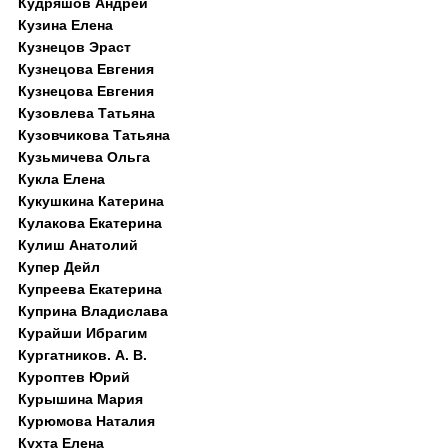
Кудряшов Андрей
Кузина Елена
Кузнецов Эраст
Кузнецова Евгения
Кузнецова Евгения
Кузовлева Татьяна
Кузовчикова Татьяна
Кузьмичева Ольга
Кукла Елена
Кукушкина Катерина
Кулакова Екатерина
Кулиш Анатолий
Купер Дейл
Купреева Екатерина
Куприна Владислава
Курайши Ибрагим
Кургатников. А. В.
Куроптев Юрий
Курышина Мария
Курюмова Наталия
Кухта Елена