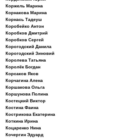
Коржель Марина
Корнакова Марина
Корнась Тадеуш
Коробейко Антон
Коробков Дмитрий
Коробков Сергей
Корогодский Данила
Корогодский Зиновий
Королева Татьяна
Королёк Богдан
Корсаков Яков
Корчагина Алена
Коршакова Ольга
Коршунова Полина
Костецкий Виктор
Костина Фаина
Кострикова Екатерина
Коткина Ирина
Коцаренко Нина
Кочергин Эдуард