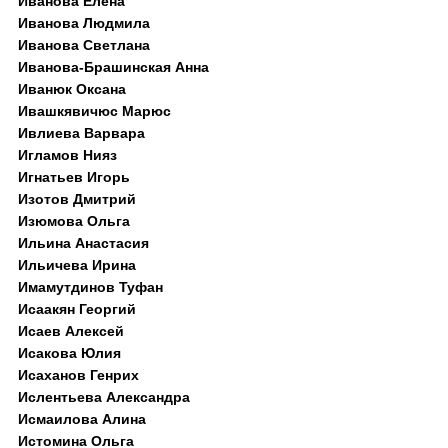
Иванова Елена
Иванова Людмила
Иванова Светлана
Иванова-Брашинская Анна
Иванюк Оксана
Ивашкявичюс Марюс
Ивлиева Варвара
Игламов Нияз
Игнатьев Игорь
Изотов Дмитрий
Изюмова Ольга
Ильина Анастасия
Ильичева Ирина
Имамутдинов Туфан
Исаакян Георгий
Исаев Алексей
Исакова Юлия
Исаханов Генрих
Ислентьева Александра
Исмаилова Алина
Истомина Ольга