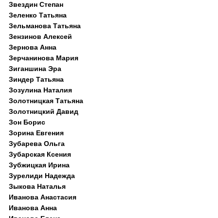
Звездин Степан
Зеленко Татьяна
Зельманова Татьяна
Зензинов Алексей
Зернова Анна
Зерчанинова Мария
Зиганшина Эра
Зиндер Татьяна
Зозулина Наталия
Золотницкая Татьяна
Золотницкий Давид
Зон Борис
Зорина Евгения
Зубарева Ольга
Зубарская Ксения
Зубжицкая Ирина
Зурелиди Надежда
Зыкова Наталья
Иванова Анастасия
Иванова Анна