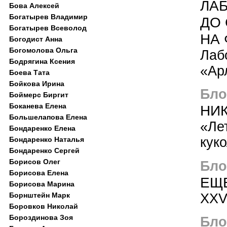
ЛАБ
Бова Алексей
Богатырев Владимир
ДО
Богатырев Всеволод
НА 
Богодист Анна
Богомолова Ольга
Лаб
Бодрягина Ксения
«Ар
Боева Тата
Бойкова Ирина
Блог
Боймерс Биргит
Боканева Елена
НИК
Большелапова Елена
«Ле
Бондаренко Елена
кук
Бондаренко Наталья
Бондаренко Сергей
Борисов Олег
Блог
Борисова Елена
ЕЩЕ
Борисова Марина
XXV
Борнштейн Марк
Боровков Николай
Бороздинова Зоя
Блог