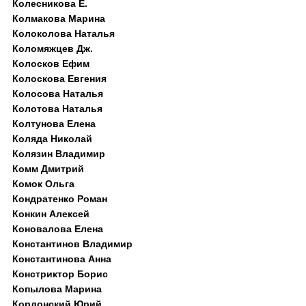
Колесникова Е.
Колмакова Марина
Колоколова Наталья
Коломяжцев Дж.
Колосков Ефим
Колоскова Евгения
Колосова Наталья
Колотова Наталья
Колтунова Елена
Коляда Николай
Колязин Владимир
Комм Дмитрий
Комок Ольга
Кондратенко Роман
Конкин Алексей
Коновалова Елена
Константинов Владимир
Константинова Анна
Констриктор Борис
Копылова Марина
Кордонский Юрий