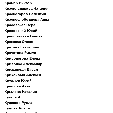
Крамер Виктор
Красильникова Наталия
Красногоров Валентин
Краснослободцева Анна
Красовская Вера
Красовский Юрий
Кремшевская Галина
Кренская Олеся
Кретова Екатерина
Кречетова Римма
Кривоногова Елена
Кривонос Александр
Крижанская Дарья
Крикливый Алексей
Кружнов Юрий
Крылова Анна
Крылова Наталия
Кугель А.
Кудашов Руслан
Кудлай Алиса