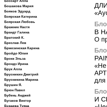
Боссарт Алла
ДЛ
Бошакова Мария
Бояков Эдуард
«Ау
Боярская Катерина
Боярская Любовь
Блог
Бражник Настя
В Н
Брандт Галина
Братский К.
О п
Бреслав Лев
Бржезинская Карина
Блог
Бройдо Юлия
PAI
Брокк Эльза
Брондз Ирина
«Не
Брук Алла
АРТ
Брусникин Дмитрий
для
Брусникина Марина
Брушин Я.
Блог
Брюн Павел
Бубень Анджей
И С
Бугаков Виктор
«Че
Будаева Туяна