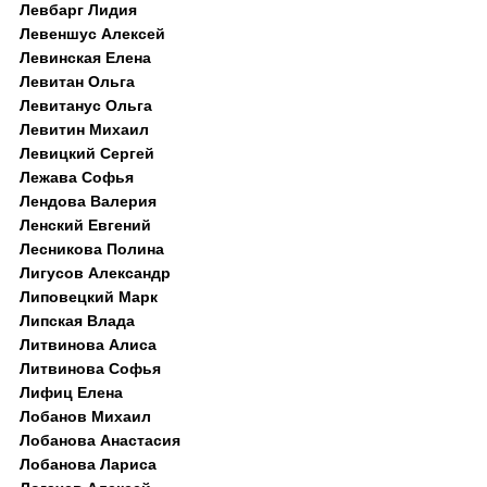
Левбарг Лидия
Левеншус Алексей
Левинская Елена
Левитан Ольга
Левитанус Ольга
Левитин Михаил
Левицкий Сергей
Лежава Софья
Лендова Валерия
Ленский Евгений
Лесникова Полина
Лигусов Александр
Липовецкий Марк
Липская Влада
Литвинова Алиса
Литвинова Софья
Лифиц Елена
Лобанов Михаил
Лобанова Анастасия
Лобанова Лариса