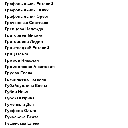
Графопыльчик Евгений
Графопыльчик Евнух
Графопыльчик Орест
Грачевская Светлана
Гревцева Надежда
Григорьев Михаил
Григорьева Лидия
Гриневецкий Евгений
Гриц Ольга
Громов Николай
Громовикова Анастасия
Груева Елена
Грузинцева Татьяна
Губайдуллина Елена
Губин Илья
Губская Ирина
Гуменный Дэн
Гурфова Ольга
Гучальска Беата
Гушанская Елена