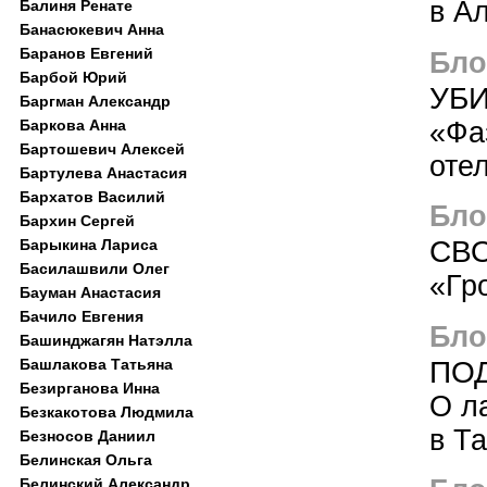
в А
Балиня Ренате
Банасюкевич Анна
Баранов Евгений
Блог
Барбой Юрий
УБ
Баргман Александр
«Фа
Баркова Анна
Бартошевич Алексей
оте
Бартулева Анастасия
Бархатов Василий
Блог
Бархин Сергей
СВ
Барыкина Лариса
Басилашвили Олег
«Гр
Бауман Анастасия
Бачило Евгения
Блог
Башинджагян Натэлла
ПО
Башлакова Татьяна
Безирганова Инна
О л
Безкакотова Людмила
в Т
Безносов Даниил
Белинская Ольга
Белинский Александр