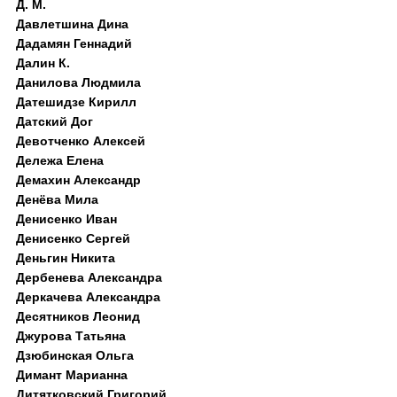
Д. M.
Давлетшина Дина
Дадамян Геннадий
Далин К.
Данилова Людмила
Датешидзе Кирилл
Датский Дог
Девотченко Алексей
Дележа Елена
Демахин Александр
Денёва Мила
Денисенко Иван
Денисенко Сергей
Деньгин Никита
Дербенева Александра
Деркачева Александра
Десятников Леонид
Джурова Татьяна
Дзюбинская Ольга
Димант Марианна
Дитятковский Григорий