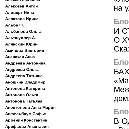
Алексеев Антон
на 
Аловерт Нина
Алпатова Ирина
Бло
Альба Ф.
И С
Альбанова Ольга
Альтшуллер А.
О X
Алянский Юрий
Ска
Аминова Виктория
Ананская Анна
Блог
Андреева Антонина
БА
Андреева Ольга
Андреева Татьяна
«Ма
Аношкин Владимир
Меж
Антонова Катерина
Антонова Ольга
дом
Антонова Татьяна
Апостолова Анна-Мария
Блог
Апфельбаум Софья
В 
Арбенин Константин
Арефьева Анастасия