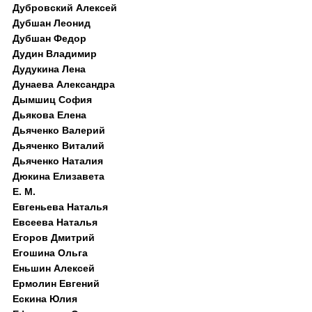
Дубровский Алексей
Дубшан Леонид
Дубшан Федор
Дудин Владимир
Дудукина Лена
Дунаева Александра
Дымшиц София
Дьякова Елена
Дьяченко Валерий
Дьяченко Виталий
Дьяченко Наталия
Дюкина Елизавета
Е. М.
Евгеньева Наталья
Евсеева Наталья
Егоров Дмитрий
Егошина Ольга
Еньшин Алексей
Ермолин Евгений
Ескина Юлия