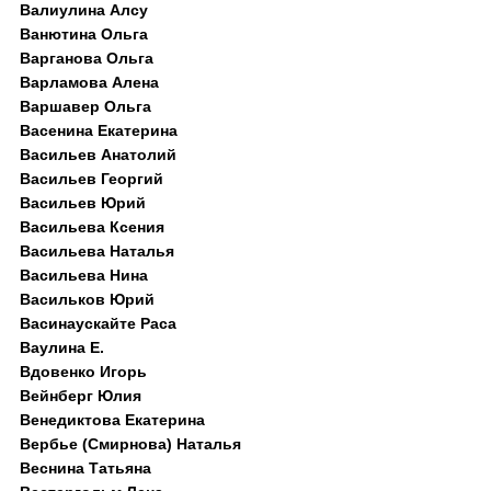
Валиулина Алсу
Ванютина Ольга
Варганова Ольга
Варламова Алена
Варшавер Ольга
Васенина Екатерина
Васильев Анатолий
Васильев Георгий
Васильев Юрий
Васильева Ксения
Васильева Наталья
Васильева Нина
Васильков Юрий
Васинаускайте Раса
Ваулина Е.
Вдовенко Игорь
Вейнберг Юлия
Венедиктова Екатерина
Вербье (Смирнова) Наталья
Веснина Татьяна