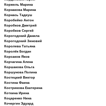
Коржель Марина
Корнакова Марина
Корнась Тадеуш
Коробейко Антон
Коробков Дмитрий
Коробков Сергей
Корогодский Данила
Корогодский Зиновий
Королева Татьяна
Королёк Богдан
Корсаков Яков
Корчагина Алена
Коршакова Ольга
Коршунова Полина
Костецкий Виктор
Костина Фаина
Кострикова Екатерина
Коткина Ирина
Коцаренко Нина
Кочергин Эдуард