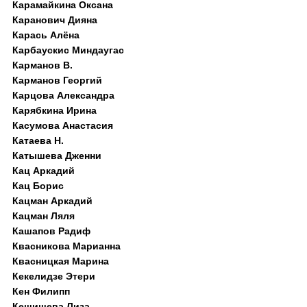
Карамайкина Оксана
Каранович Дияна
Карась Алёна
Карбаускис Миндаугас
Карманов В.
Карманов Георгий
Карцова Александра
Карябкина Ирина
Касумова Анастасия
Катаева Н.
Катышева Дженни
Кац Аркадий
Кац Борис
Кацман Аркадий
Кацман Ляля
Кашапов Радиф
Квасникова Марианна
Квасницкая Марина
Кекелидзе Этери
Кен Филипп
Кешишева Лиза