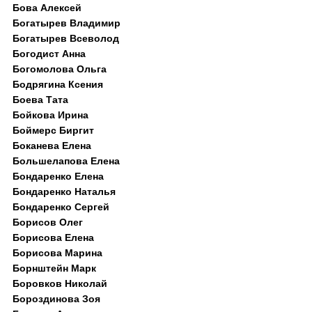
Бова Алексей
Богатырев Владимир
Богатырев Всеволод
Богодист Анна
Богомолова Ольга
Бодрягина Ксения
Боева Тата
Бойкова Ирина
Боймерс Биргит
Боканева Елена
Большелапова Елена
Бондаренко Елена
Бондаренко Наталья
Бондаренко Сергей
Борисов Олег
Борисова Елена
Борисова Марина
Борнштейн Марк
Боровков Николай
Бороздинова Зоя