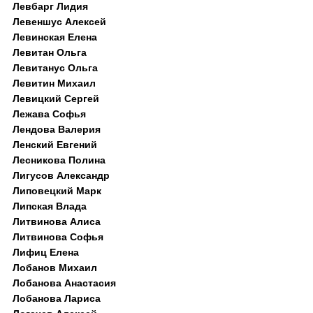
Левбарг Лидия
Левеншус Алексей
Левинская Елена
Левитан Ольга
Левитанус Ольга
Левитин Михаил
Левицкий Сергей
Лежава Софья
Лендова Валерия
Ленский Евгений
Лесникова Полина
Лигусов Александр
Липовецкий Марк
Липская Влада
Литвинова Алиса
Литвинова Софья
Лифиц Елена
Лобанов Михаил
Лобанова Анастасия
Лобанова Лариса