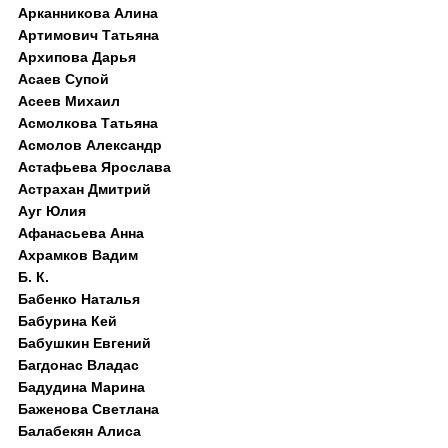
Арканникова Алина
Артимович Татьяна
Архипова Дарья
Асаев Супой
Асеев Михаил
Асмолкова Татьяна
Асмолов Александр
Астафьева Ярослава
Астрахан Дмитрий
Ауг Юлия
Афанасьева Анна
Ахрамков Вадим
Б. К.
Бабенко Наталья
Бабурина Кей
Бабушкин Евгений
Багдонас Владас
Бадудина Марина
Баженова Светлана
Балабекян Алиса