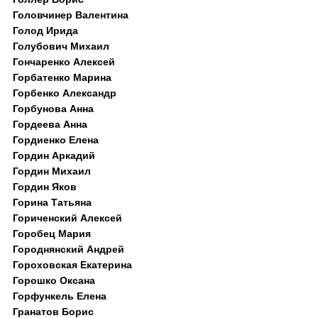
Головчинер Валентина
Голод Ирида
Голубович Михаил
Гончаренко Алексей
Горбатенко Марина
Горбенко Александр
Горбунова Анна
Гордеева Анна
Гордиенко Елена
Гордин Аркадий
Гордин Михаил
Гордин Яков
Горина Татьяна
Гориченский Алексей
Горобец Мария
Городнянский Андрей
Гороховская Екатерина
Горошко Оксана
Горфункель Елена
Гранатов Борис