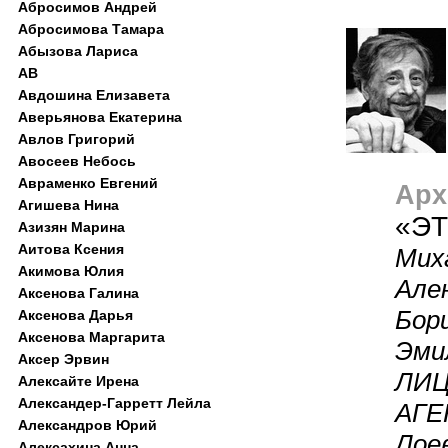
Абросимов Андрей
Абросимова Тамара
Абызова Лариса
АВ
Авдошина Елизавета
Аверьянова Екатерина
Авлов Григорий
Авосеев Небось
Авраменко Евгений
Арх
Агишева Нина
«ЭТ
Азизян Марина
Аитова Ксения
Мих
Акимова Юлия
Ален
Аксенова Галина
Бор
Аксенова Дарья
Аксенова Маргарита
Эми
Аксер Эрвин
ЛИЦ
Алексайте Ирена
Александер-Гарретт Лейла
АГЕ
Александров Юрий
Лое
Алексахина Анна