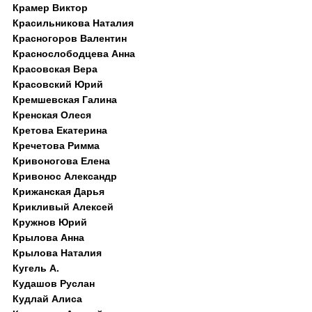
Крамер Виктор
Красильникова Наталия
Красногоров Валентин
Краснослободцева Анна
Красовская Вера
Красовский Юрий
Кремшевская Галина
Кренская Олеся
Кретова Екатерина
Кречетова Римма
Кривоногова Елена
Кривонос Александр
Крижанская Дарья
Крикливый Алексей
Кружнов Юрий
Крылова Анна
Крылова Наталия
Кугель А.
Кудашов Руслан
Кудлай Алиса