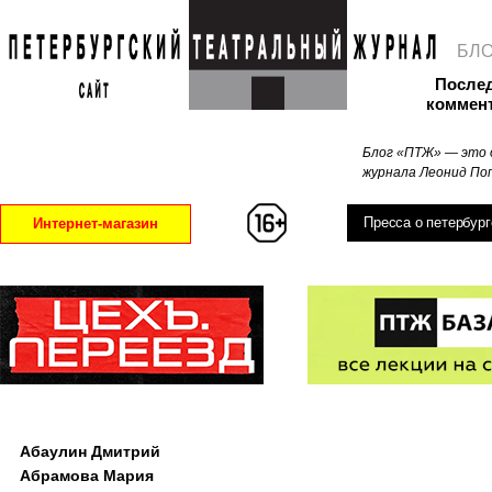
БЛ
После
коммен
Блог «ПТЖ» — это 
журнала Леонид Поп
Пресса о петербург
Интернет-магазин
Абаулин Дмитрий
Абрамова Мария