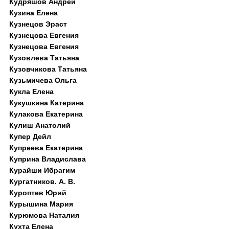
Кудряшов Андрей
Кузина Елена
Кузнецов Эраст
Кузнецова Евгения
Кузнецова Евгения
Кузовлева Татьяна
Кузовчикова Татьяна
Кузьмичева Ольга
Кукла Елена
Кукушкина Катерина
Кулакова Екатерина
Кулиш Анатолий
Купер Дейл
Купреева Екатерина
Куприна Владислава
Курайши Ибрагим
Кургатников. А. В.
Куроптев Юрий
Курышина Мария
Курюмова Наталия
Кухта Елена