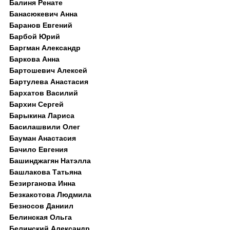
Балиня Ренате
Банасюкевич Анна
Баранов Евгений
Барбой Юрий
Баргман Александр
Баркова Анна
Бартошевич Алексей
Бартулева Анастасия
Бархатов Василий
Бархин Сергей
Барыкина Лариса
Басилашвили Олег
Бауман Анастасия
Бачило Евгения
Башинджагян Натэлла
Башлакова Татьяна
Безирганова Инна
Безкакотова Людмила
Безносов Даниил
Белинская Ольга
Белинский Александр