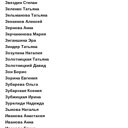
Звездин Степан
Зеленко Татьяна
Зельманова Татьяна
Зензинов Алексей
Зернова Анна
Зерчанинова Мария
Зиганшина Эра
Зиндер Татьяна
Зозулина Наталия
Золотницкая Татьяна
Золотницкий Давид
Зон Борис
Зорина Евгения
Зубарева Ольга
Зубарская Ксения
Зубжицкая Ирина
Зурелиди Надежда
Зыкова Наталья
Иванова Анастасия
Иванова Анна