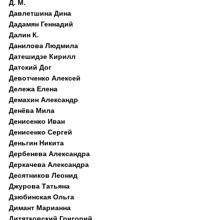
Д. M.
Давлетшина Дина
Дадамян Геннадий
Далин К.
Данилова Людмила
Датешидзе Кирилл
Датский Дог
Девотченко Алексей
Дележа Елена
Демахин Александр
Денёва Мила
Денисенко Иван
Денисенко Сергей
Деньгин Никита
Дербенева Александра
Деркачева Александра
Десятников Леонид
Джурова Татьяна
Дзюбинская Ольга
Димант Марианна
Дитятковский Григорий