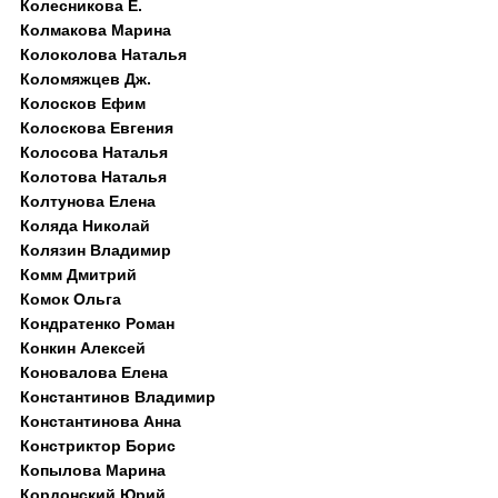
Колесникова Е.
Колмакова Марина
Колоколова Наталья
Коломяжцев Дж.
Колосков Ефим
Колоскова Евгения
Колосова Наталья
Колотова Наталья
Колтунова Елена
Коляда Николай
Колязин Владимир
Комм Дмитрий
Комок Ольга
Кондратенко Роман
Конкин Алексей
Коновалова Елена
Константинов Владимир
Константинова Анна
Констриктор Борис
Копылова Марина
Кордонский Юрий