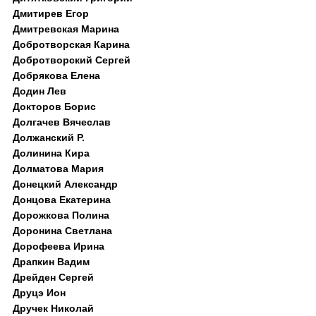
Дмитирев Егор
Дмитревская Марина
Добротворская Карина
Добротворский Сергей
Добрякова Елена
Додин Лев
Докторов Борис
Долгачев Вячеслав
Должанский Р.
Долинина Кира
Долматова Мария
Донецкий Александр
Донцова Екатерина
Дорожкова Полина
Доронина Светлана
Дорофеева Ирина
Драпкин Вадим
Дрейден Сергей
Друцэ Ион
Дручек Николай