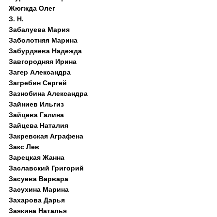
Жюгжда Олег
З. Н.
Забалуева Мария
Заболотняя Марина
Забурдяева Надежда
Завгородняя Ирина
Загер Александра
Загребин Сергей
Зазнобина Александра
Зайниев Ильгиз
Зайцева Галина
Зайцева Наталия
Закревская Аграфена
Закс Лев
Зарецкая Жанна
Заславский Григорий
Засуева Варвара
Засухина Марина
Захарова Дарья
Заякина Наталья