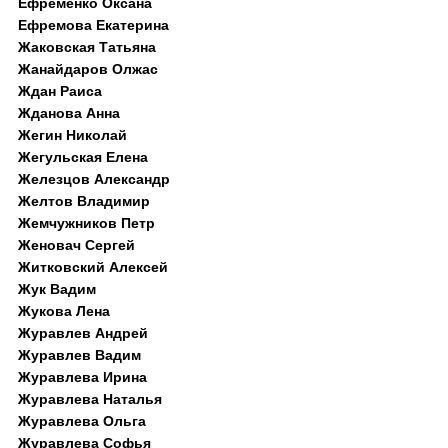
Ефременко Оксана
Ефремова Екатерина
Жаковская Татьяна
Жанайдаров Олжас
Ждан Раиса
Жданова Анна
Жегин Николай
Жегульская Елена
Железцов Александр
Желтов Владимир
Жемчужников Петр
Женовач Сергей
Житковский Алексей
Жук Вадим
Жукова Лена
Журавлев Андрей
Журавлев Вадим
Журавлева Ирина
Журавлева Наталья
Журавлева Ольга
Журавлева Софья