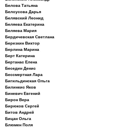
Белова Татьяна
Белоусова Дарья
Белявский Леонид
Беляева Екатерина
Беляева Мария
Бердичевская Светлана
Березкин Виктор
Берлина Марина
Берт Катерина
Бертанас Елена
Беседин Денис
Бессмертная Лара
Бигильдинская Ольга
Билинкис Яков
Биневич Евгений
Бирон Вера
Бирюков Сергей
Битов Андрей
Бицан Ольга
Блюмен Поля