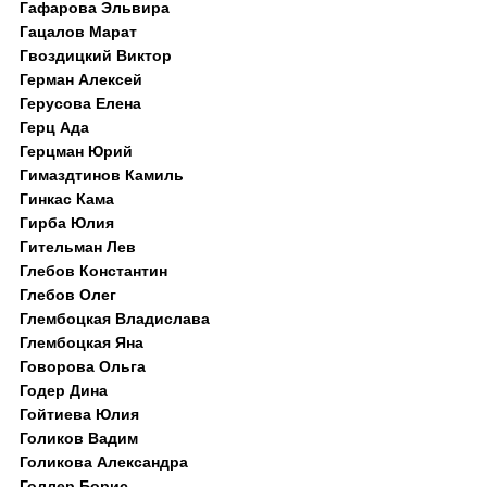
Гафарова Эльвира
Гацалов Марат
Гвоздицкий Виктор
Герман Алексей
Герусова Елена
Герц Ада
Герцман Юрий
Гимаздтинов Камиль
Гинкас Кама
Гирба Юлия
Гительман Лев
Глебов Константин
Глебов Олег
Глембоцкая Владислава
Глембоцкая Яна
Говорова Ольга
Годер Дина
Гойтиева Юлия
Голиков Вадим
Голикова Александра
Голлер Борис