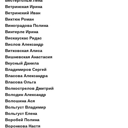
Вестергольм Лена
Ветринская Ирина
Ветринский Иван
Виктюк Роман
Виноградова Полина
Винтерле Ирина
Вискаускас Ридас
Вислов Александр
Витковская Алиса
Вишневская Анастасия
Вкусный Данила
Владимиров Сергей
Власова Александра
Власова Ольга
Волкострелов Дмитрий
Володин Александр
Волошина Ася
Вольгуст Владимир
Вольгуст Елена
Воробей Полина
Воронкова Настя