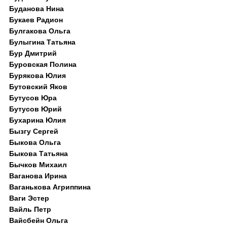
Буданова Нина
Букаев Радион
Булгакова Ольга
Булыгина Татьяна
Бур Дмитрий
Буровская Полина
Бурякова Юлия
Бутовский Яков
Бутусов Юра
Бутусов Юрий
Бухарина Юлия
Бызгу Сергей
Быкова Ольга
Быкова Татьяна
Бычков Михаил
Ваганова Ирина
Ваганькова Агриппина
Ваги Эстер
Вайль Петр
Вайсбейн Ольга