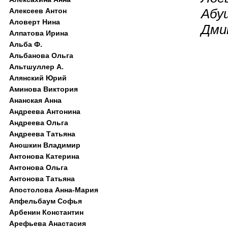
Абу
Алексеев Антон
Аловерт Нина
Дми
Алпатова Ирина
Альба Ф.
Альбанова Ольга
Альтшуллер А.
Алянский Юрий
Аминова Виктория
Ананская Анна
Андреева Антонина
Андреева Ольга
Андреева Татьяна
Аношкин Владимир
Антонова Катерина
Антонова Ольга
Антонова Татьяна
Апостолова Анна-Мария
Апфельбаум Софья
Арбенин Константин
Арефьева Анастасия