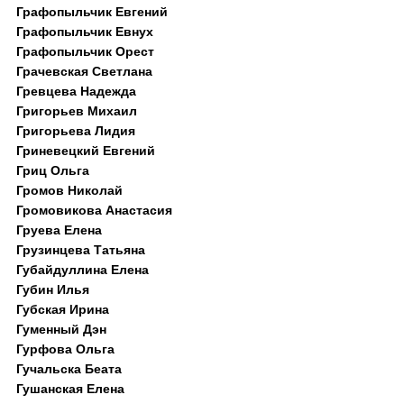
Графопыльчик Евгений
Графопыльчик Евнух
Графопыльчик Орест
Грачевская Светлана
Гревцева Надежда
Григорьев Михаил
Григорьева Лидия
Гриневецкий Евгений
Гриц Ольга
Громов Николай
Громовикова Анастасия
Груева Елена
Грузинцева Татьяна
Губайдуллина Елена
Губин Илья
Губская Ирина
Гуменный Дэн
Гурфова Ольга
Гучальска Беата
Гушанская Елена