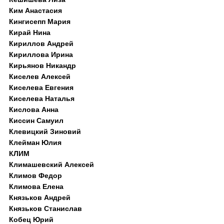
Ким Анастасия
Кингисепп Мария
Кирай Нина
Кириллов Андрей
Кириллова Ирина
Кирьянов Никандр
Киселев Алексей
Киселева Евгения
Киселева Наталья
Кислова Анна
Киссин Самуил
Клевицкий Зиновий
Клейман Юлия
КЛИМ
Климашевский Алексей
Климов Федор
Климова Елена
Князьков Андрей
Князьков Станислав
Кобец Юрий