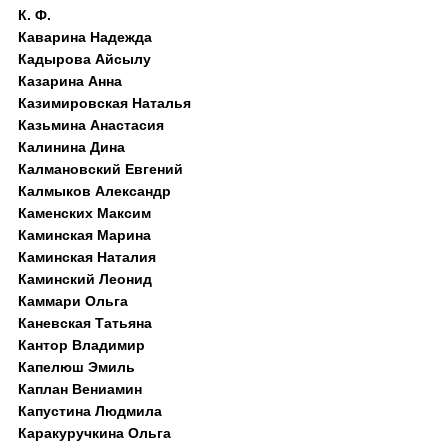
К. Ф.
Каварина Надежда
Кадырова Айсылу
Казарина Анна
Казимировская Наталья
Казьмина Анастасия
Калинина Дина
Калмановский Евгений
Калмыков Александр
Каменских Максим
Каминская Марина
Каминская Наталия
Каминский Леонид
Каммари Ольга
Каневская Татьяна
Кантор Владимир
Капелюш Эмиль
Каплан Вениамин
Капустина Людмила
Каракуручкина Ольга