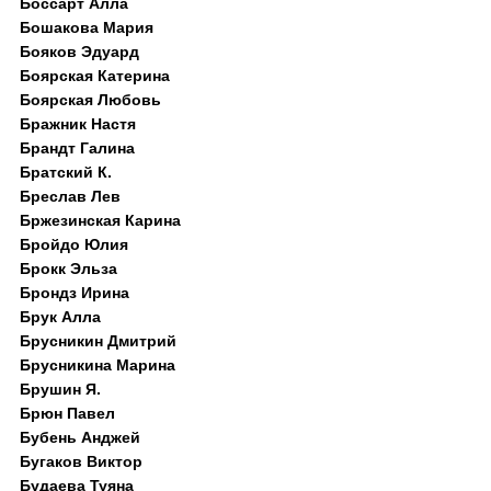
Боссарт Алла
Бошакова Мария
Бояков Эдуард
Боярская Катерина
Боярская Любовь
Бражник Настя
Брандт Галина
Братский К.
Бреслав Лев
Бржезинская Карина
Бройдо Юлия
Брокк Эльза
Брондз Ирина
Брук Алла
Брусникин Дмитрий
Брусникина Марина
Брушин Я.
Брюн Павел
Бубень Анджей
Бугаков Виктор
Будаева Туяна