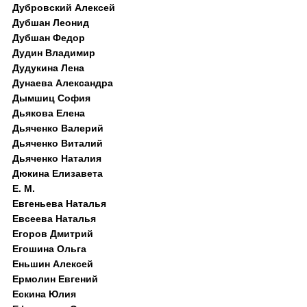
Дубровский Алексей
Дубшан Леонид
Дубшан Федор
Дудин Владимир
Дудукина Лена
Дунаева Александра
Дымшиц София
Дьякова Елена
Дьяченко Валерий
Дьяченко Виталий
Дьяченко Наталия
Дюкина Елизавета
Е. М.
Евгеньева Наталья
Евсеева Наталья
Егоров Дмитрий
Егошина Ольга
Еньшин Алексей
Ермолин Евгений
Ескина Юлия