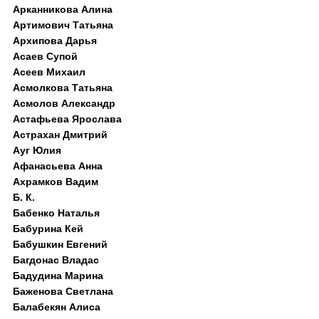
Арканникова Алина
Артимович Татьяна
Архипова Дарья
Асаев Супой
Асеев Михаил
Асмолкова Татьяна
Асмолов Александр
Астафьева Ярослава
Астрахан Дмитрий
Ауг Юлия
Афанасьева Анна
Ахрамков Вадим
Б. К.
Бабенко Наталья
Бабурина Кей
Бабушкин Евгений
Багдонас Владас
Бадудина Марина
Баженова Светлана
Балабекян Алиса