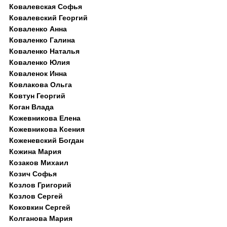
Ковалевская Софья
Ковалевский Георгий
Коваленко Анна
Коваленко Галина
Коваленко Наталья
Коваленко Юлия
Коваленок Инна
Ковлакова Ольга
Ковтун Георгий
Коган Влада
Кожевникова Елена
Кожевникова Ксения
Коженевский Богдан
Кожина Мария
Козаков Михаил
Козич Софья
Козлов Григорий
Козлов Сергей
Коковкин Сергей
Колганова Мария