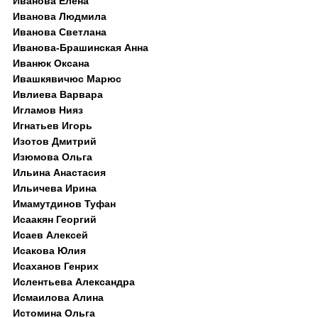
Иванова Елена
Иванова Людмила
Иванова Светлана
Иванова-Брашинская Анна
Иванюк Оксана
Ивашкявичюс Марюс
Ивлиева Варвара
Игламов Нияз
Игнатьев Игорь
Изотов Дмитрий
Изюмова Ольга
Ильина Анастасия
Ильичева Ирина
Имамутдинов Туфан
Исаакян Георгий
Исаев Алексей
Исакова Юлия
Исаханов Генрих
Ислентьева Александра
Исмаилова Алина
Истомина Ольга