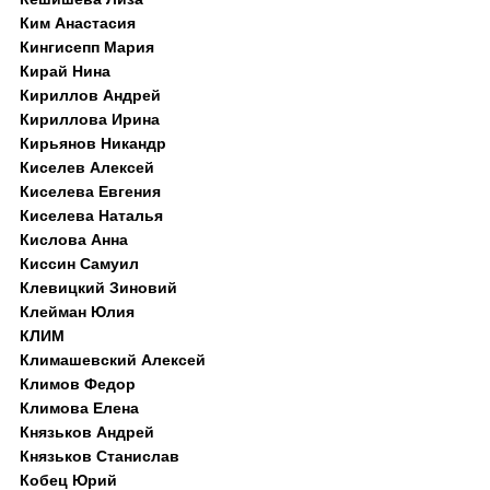
Ким Анастасия
Кингисепп Мария
Кирай Нина
Кириллов Андрей
Кириллова Ирина
Кирьянов Никандр
Киселев Алексей
Киселева Евгения
Киселева Наталья
Кислова Анна
Киссин Самуил
Клевицкий Зиновий
Клейман Юлия
КЛИМ
Климашевский Алексей
Климов Федор
Климова Елена
Князьков Андрей
Князьков Станислав
Кобец Юрий