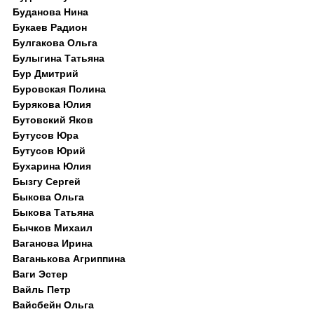
Буданова Нина
Букаев Радион
Булгакова Ольга
Булыгина Татьяна
Бур Дмитрий
Буровская Полина
Бурякова Юлия
Бутовский Яков
Бутусов Юра
Бутусов Юрий
Бухарина Юлия
Бызгу Сергей
Быкова Ольга
Быкова Татьяна
Бычков Михаил
Ваганова Ирина
Ваганькова Агриппина
Ваги Эстер
Вайль Петр
Вайсбейн Ольга