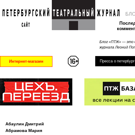
БЛ
После
коммен
Блог «ПТЖ» — это 
журнала Леонид Поп
Пресса о петербург
Интернет-магазин
Абаулин Дмитрий
Абрамова Мария