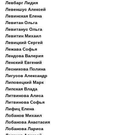
Левбарг Лидия
Левеншус Алексей
Левинская Елена
Левитан Ольга
Левитанус Ольга
Левитин Михаил
Левицкий Сергей
Лежава Софья
Лендова Валерия
Ленский Евгений
Лесникова Полина
Лигусов Александр
Липовецкий Марк
Липская Влада
Литвинова Алиса
Литвинова Софья
Лифиц Елена
Лобанов Михаил
Лобанова Анастасия
Лобанова Лариса