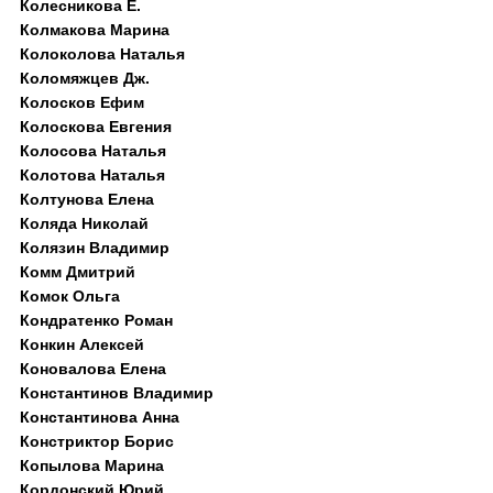
Колесникова Е.
Колмакова Марина
Колоколова Наталья
Коломяжцев Дж.
Колосков Ефим
Колоскова Евгения
Колосова Наталья
Колотова Наталья
Колтунова Елена
Коляда Николай
Колязин Владимир
Комм Дмитрий
Комок Ольга
Кондратенко Роман
Конкин Алексей
Коновалова Елена
Константинов Владимир
Константинова Анна
Констриктор Борис
Копылова Марина
Кордонский Юрий