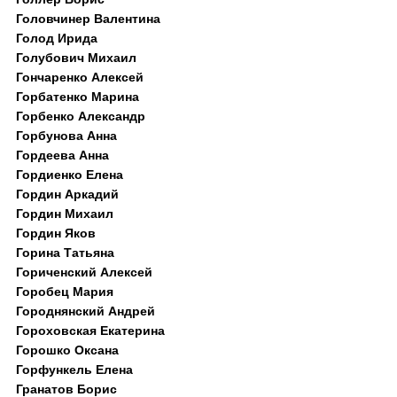
Головчинер Валентина
Голод Ирида
Голубович Михаил
Гончаренко Алексей
Горбатенко Марина
Горбенко Александр
Горбунова Анна
Гордеева Анна
Гордиенко Елена
Гордин Аркадий
Гордин Михаил
Гордин Яков
Горина Татьяна
Гориченский Алексей
Горобец Мария
Городнянский Андрей
Гороховская Екатерина
Горошко Оксана
Горфункель Елена
Гранатов Борис