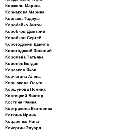
Коржель Марина
Корнакова Марина
Корнась Тадеуш
Коробейко Антон
Коробков Дмитрий
Коробков Сергей
Корогодский Данила
Корогодский Зиновий
Королева Татьяна
Королёк Богдан
Корсаков Яков
Корчагина Алена
Коршакова Ольга
Коршунова Полина
Костецкий Виктор
Костина Фаина
Кострикова Екатерина
Коткина Ирина
Коцаренко Нина
Кочергин Эдуард