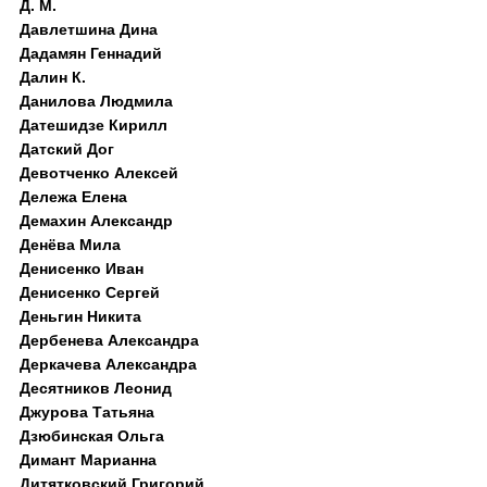
Д. M.
Давлетшина Дина
Дадамян Геннадий
Далин К.
Данилова Людмила
Датешидзе Кирилл
Датский Дог
Девотченко Алексей
Дележа Елена
Демахин Александр
Денёва Мила
Денисенко Иван
Денисенко Сергей
Деньгин Никита
Дербенева Александра
Деркачева Александра
Десятников Леонид
Джурова Татьяна
Дзюбинская Ольга
Димант Марианна
Дитятковский Григорий