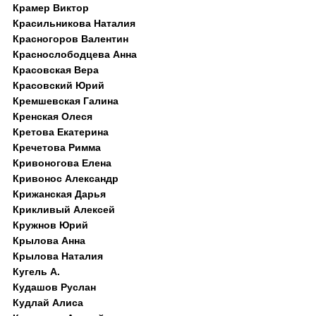
Крамер Виктор
Красильникова Наталия
Красногоров Валентин
Краснослободцева Анна
Красовская Вера
Красовский Юрий
Кремшевская Галина
Кренская Олеся
Кретова Екатерина
Кречетова Римма
Кривоногова Елена
Кривонос Александр
Крижанская Дарья
Крикливый Алексей
Кружнов Юрий
Крылова Анна
Крылова Наталия
Кугель А.
Кудашов Руслан
Кудлай Алиса