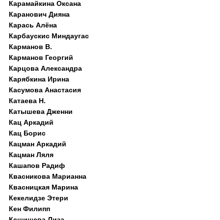
Карамайкина Оксана
Каранович Дияна
Карась Алёна
Карбаускис Миндаугас
Карманов В.
Карманов Георгий
Карцова Александра
Карябкина Ирина
Касумова Анастасия
Катаева Н.
Катышева Дженни
Кац Аркадий
Кац Борис
Кацман Аркадий
Кацман Ляля
Кашапов Радиф
Квасникова Марианна
Квасницкая Марина
Кекелидзе Этери
Кен Филипп
Кешишева Лиза