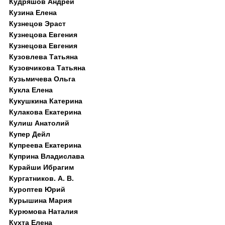
Кудряшов Андрей
Кузина Елена
Кузнецов Эраст
Кузнецова Евгения
Кузнецова Евгения
Кузовлева Татьяна
Кузовчикова Татьяна
Кузьмичева Ольга
Кукла Елена
Кукушкина Катерина
Кулакова Екатерина
Кулиш Анатолий
Купер Дейл
Купреева Екатерина
Куприна Владислава
Курайши Ибрагим
Кургатников. А. В.
Куроптев Юрий
Курышина Мария
Курюмова Наталия
Кухта Елена