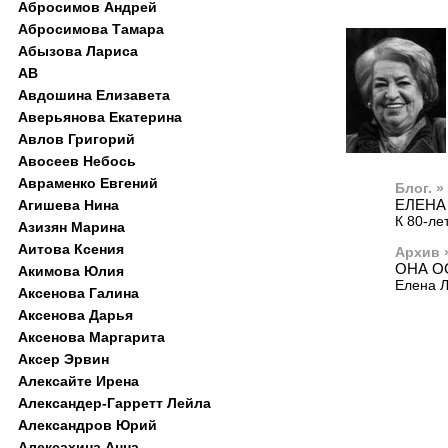
Абросимов Андрей
Абросимова Тамара
Абызова Лариса
АВ
Авдошина Елизавета
Аверьянова Екатерина
Авлов Григорий
Авосеев Небось
Авраменко Евгений
Блог. »
ЕЛЕНА
Агишева Нина
К 80-ле
Азизян Марина
Аитова Ксения
Архив 
ОНА О
Акимова Юлия
Елена 
Аксенова Галина
Аксенова Дарья
Аксенова Маргарита
Аксер Эрвин
Алексайте Ирена
Александер-Гарретт Лейла
Александров Юрий
Алексахина Анна