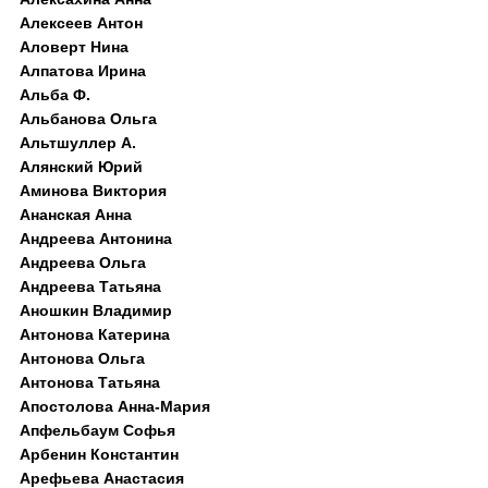
Алексеев Антон
Аловерт Нина
Алпатова Ирина
Альба Ф.
Альбанова Ольга
Альтшуллер А.
Алянский Юрий
Аминова Виктория
Ананская Анна
Андреева Антонина
Андреева Ольга
Андреева Татьяна
Аношкин Владимир
Антонова Катерина
Антонова Ольга
Антонова Татьяна
Апостолова Анна-Мария
Апфельбаум Софья
Арбенин Константин
Арефьева Анастасия