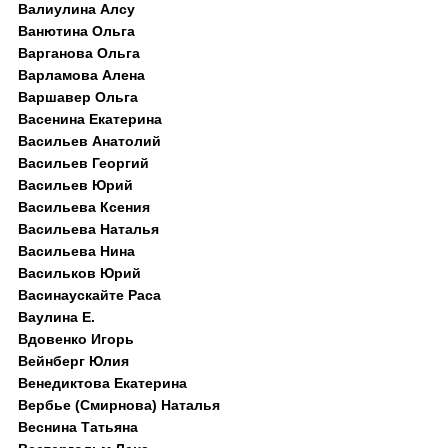
Валиулина Алсу
Ванютина Ольга
Варганова Ольга
Варламова Алена
Варшавер Ольга
Васенина Екатерина
Васильев Анатолий
Васильев Георгий
Васильев Юрий
Васильева Ксения
Васильева Наталья
Васильева Нина
Васильков Юрий
Васинаускайте Раса
Ваулина Е.
Вдовенко Игорь
Вейнберг Юлия
Венедиктова Екатерина
Вербье (Смирнова) Наталья
Веснина Татьяна