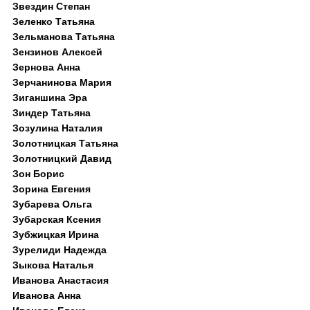
Звездин Степан
Зеленко Татьяна
Зельманова Татьяна
Зензинов Алексей
Зернова Анна
Зерчанинова Мария
Зиганшина Эра
Зиндер Татьяна
Зозулина Наталия
Золотницкая Татьяна
Золотницкий Давид
Зон Борис
Зорина Евгения
Зубарева Ольга
Зубарская Ксения
Зубжицкая Ирина
Зурелиди Надежда
Зыкова Наталья
Иванова Анастасия
Иванова Анна