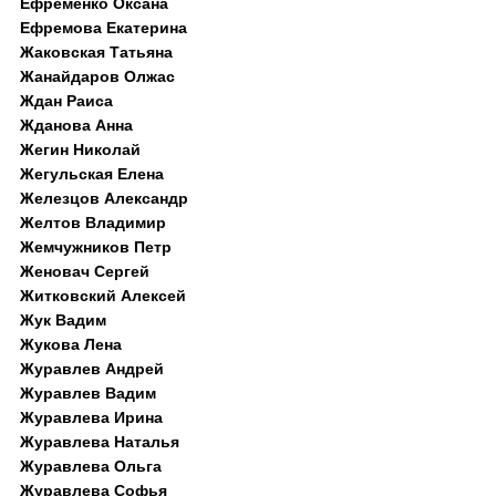
Ефременко Оксана
Ефремова Екатерина
Жаковская Татьяна
Жанайдаров Олжас
Ждан Раиса
Жданова Анна
Жегин Николай
Жегульская Елена
Железцов Александр
Желтов Владимир
Жемчужников Петр
Женовач Сергей
Житковский Алексей
Жук Вадим
Жукова Лена
Журавлев Андрей
Журавлев Вадим
Журавлева Ирина
Журавлева Наталья
Журавлева Ольга
Журавлева Софья