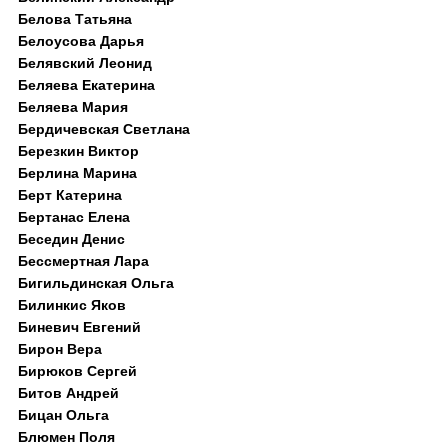
Белова Татьяна
Белоусова Дарья
Белявский Леонид
Беляева Екатерина
Беляева Мария
Бердичевская Светлана
Березкин Виктор
Берлина Марина
Берт Катерина
Бертанас Елена
Беседин Денис
Бессмертная Лара
Бигильдинская Ольга
Билинкис Яков
Биневич Евгений
Бирон Вера
Бирюков Сергей
Битов Андрей
Бицан Ольга
Блюмен Поля