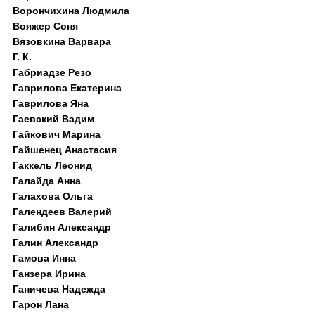
Ворончихина Людмила
Вояжер Соня
Вязовкина Варвара
Г. К.
Габриадзе Резо
Гаврилова Екатерина
Гаврилова Яна
Гаевский Вадим
Гайкович Марина
Гайшенец Анастасия
Гаккель Леонид
Галайда Анна
Галахова Ольга
Галендеев Валерий
Галибин Александр
Галин Александр
Гамова Инна
Ганзера Ирина
Ганичева Надежда
Гарон Лана