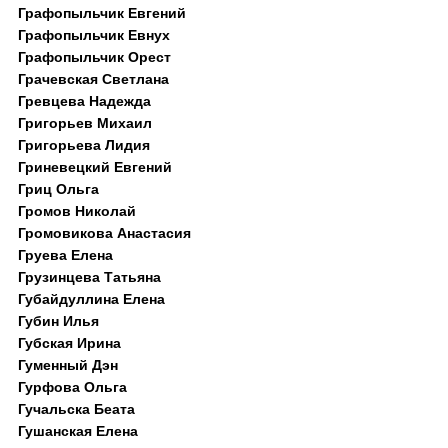
Графопыльчик Евгений
Графопыльчик Евнух
Графопыльчик Орест
Грачевская Светлана
Гревцева Надежда
Григорьев Михаил
Григорьева Лидия
Гриневецкий Евгений
Гриц Ольга
Громов Николай
Громовикова Анастасия
Груева Елена
Грузинцева Татьяна
Губайдуллина Елена
Губин Илья
Губская Ирина
Гуменный Дэн
Гурфова Ольга
Гучальска Беата
Гушанская Елена