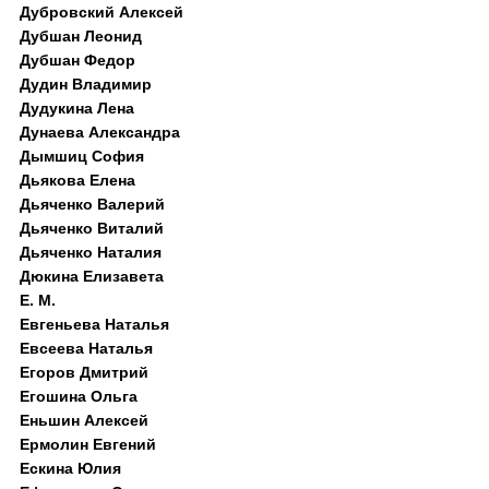
Дубровский Алексей
Дубшан Леонид
Дубшан Федор
Дудин Владимир
Дудукина Лена
Дунаева Александра
Дымшиц София
Дьякова Елена
Дьяченко Валерий
Дьяченко Виталий
Дьяченко Наталия
Дюкина Елизавета
Е. М.
Евгеньева Наталья
Евсеева Наталья
Егоров Дмитрий
Егошина Ольга
Еньшин Алексей
Ермолин Евгений
Ескина Юлия