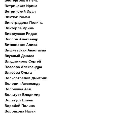
Вестергольм Лена
Ветринская Ирина
Ветринский Иван
Виктюк Роман
Виноградова Полина
Винтерле Ирина
Вискаускас Ридас
Вислов Александр
Витковская Алиса
Вишневская Анастасия
Вкусный Данила
Владимиров Сергей
Власова Александра
Власова Ольга
Волкострелов Дмитрий
Володин Александр
Волошина Ася
Вольгуст Владимир
Вольгуст Елена
Воробей Полина
Воронкова Настя