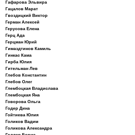
Гафарова Эльвира
Гацалов Марат
Гвоздицкий Виктор
Герман Алексей
Герусова Елена
Герц Ада
Герцман Юрий
Гимаздтинов Камиль
Гинкас Кама
Гирба Юлия
Гительман Лев
Глебов Константин
Глебов Олег
Глембоцкая Владислава
Глембоцкая Яна
Говорова Ольга
Годер Дина
Гойтиева Юлия
Голиков Вадим
Голикова Александра
Голлер Борис