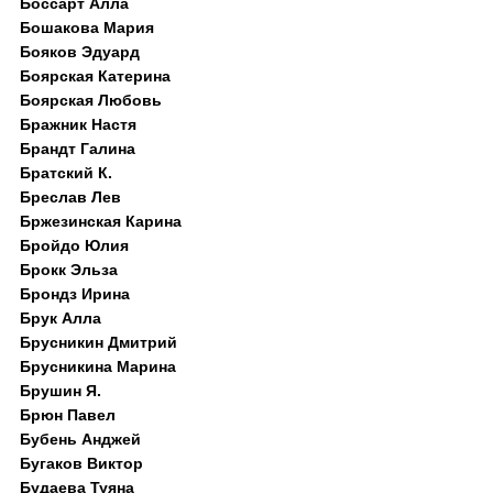
Боссарт Алла
Бошакова Мария
Бояков Эдуард
Боярская Катерина
Боярская Любовь
Бражник Настя
Брандт Галина
Братский К.
Бреслав Лев
Бржезинская Карина
Бройдо Юлия
Брокк Эльза
Брондз Ирина
Брук Алла
Брусникин Дмитрий
Брусникина Марина
Брушин Я.
Брюн Павел
Бубень Анджей
Бугаков Виктор
Будаева Туяна