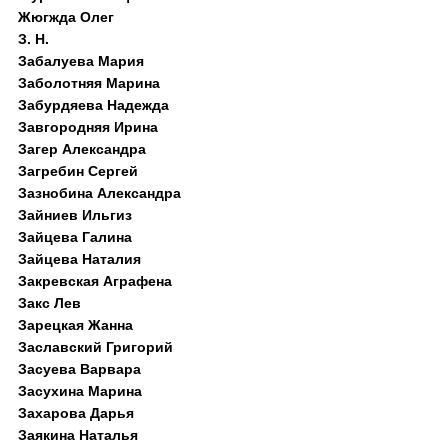
Жюгжда Олег
З. Н.
Забалуева Мария
Заболотняя Марина
Забурдяева Надежда
Завгородняя Ирина
Загер Александра
Загребин Сергей
Зазнобина Александра
Зайниев Ильгиз
Зайцева Галина
Зайцева Наталия
Закревская Аграфена
Закс Лев
Зарецкая Жанна
Заславский Григорий
Засуева Варвара
Засухина Марина
Захарова Дарья
Заякина Наталья