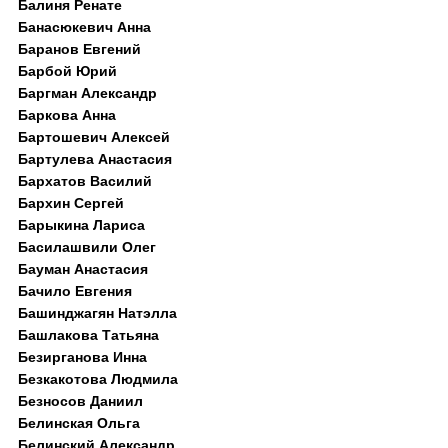
Балиня Ренате
Банасюкевич Анна
Баранов Евгений
Барбой Юрий
Баргман Александр
Баркова Анна
Бартошевич Алексей
Бартулева Анастасия
Бархатов Василий
Бархин Сергей
Барыкина Лариса
Басилашвили Олег
Бауман Анастасия
Бачило Евгения
Башинджагян Натэлла
Башлакова Татьяна
Безирганова Инна
Безкакотова Людмила
Безносов Даниил
Белинская Ольга
Белинский Александр