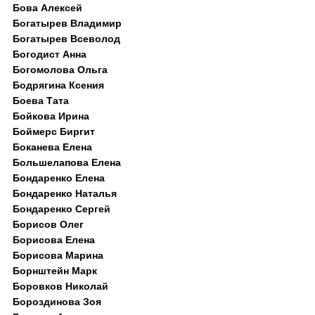
Бова Алексей
Богатырев Владимир
Богатырев Всеволод
Богодист Анна
Богомолова Ольга
Бодрягина Ксения
Боева Тата
Бойкова Ирина
Боймерс Биргит
Боканева Елена
Большелапова Елена
Бондаренко Елена
Бондаренко Наталья
Бондаренко Сергей
Борисов Олег
Борисова Елена
Борисова Марина
Борнштейн Марк
Боровков Николай
Бороздинова Зоя