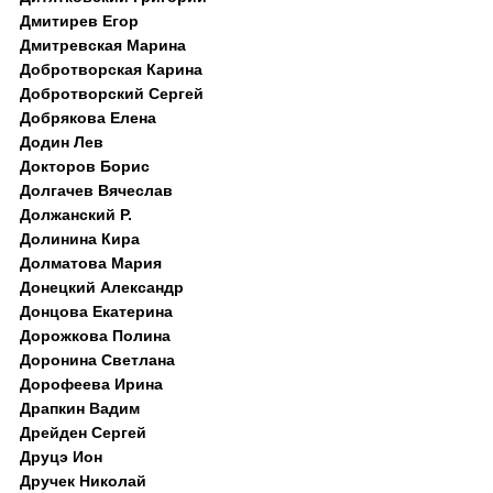
Дмитирев Егор
Дмитревская Марина
Добротворская Карина
Добротворский Сергей
Добрякова Елена
Додин Лев
Докторов Борис
Долгачев Вячеслав
Должанский Р.
Долинина Кира
Долматова Мария
Донецкий Александр
Донцова Екатерина
Дорожкова Полина
Доронина Светлана
Дорофеева Ирина
Драпкин Вадим
Дрейден Сергей
Друцэ Ион
Дручек Николай