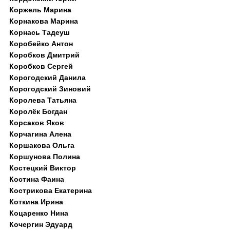
Коржель Марина
Корнакова Марина
Корнась Тадеуш
Коробейко Антон
Коробков Дмитрий
Коробков Сергей
Корогодский Данила
Корогодский Зиновий
Королева Татьяна
Королёк Богдан
Корсаков Яков
Корчагина Алена
Коршакова Ольга
Коршунова Полина
Костецкий Виктор
Костина Фаина
Кострикова Екатерина
Коткина Ирина
Коцаренко Нина
Кочергин Эдуард