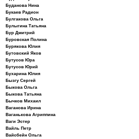
Буданова Нина
Букаев Радион
Булгакова Ольга
Булыгина Татьяна
Бур Дмитрий
Буровская Полина
Бурякова Юлия
Бутовский Яков
Бутусов Юра
Бутусов Юрий
Бухарина Юлия
Бызгу Сергей
Быкова Ольга
Быкова Татьяна
Бычков Михаил
Ваганова Ирина
Ваганькова Агриппина
Ваги Эстер
Вайль Петр
Вайсбейн Ольга