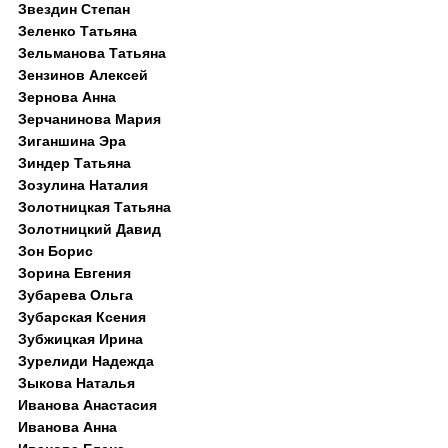
Звездин Степан
Зеленко Татьяна
Зельманова Татьяна
Зензинов Алексей
Зернова Анна
Зерчанинова Мария
Зиганшина Эра
Зиндер Татьяна
Зозулина Наталия
Золотницкая Татьяна
Золотницкий Давид
Зон Борис
Зорина Евгения
Зубарева Ольга
Зубарская Ксения
Зубжицкая Ирина
Зурелиди Надежда
Зыкова Наталья
Иванова Анастасия
Иванова Анна