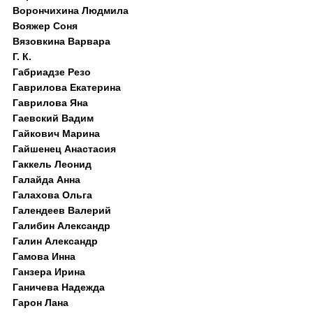
Ворончихина Людмила
Вояжер Соня
Вязовкина Варвара
Г. К.
Габриадзе Резо
Гаврилова Екатерина
Гаврилова Яна
Гаевский Вадим
Гайкович Марина
Гайшенец Анастасия
Гаккель Леонид
Галайда Анна
Галахова Ольга
Галендеев Валерий
Галибин Александр
Галин Александр
Гамова Инна
Ганзера Ирина
Ганичева Надежда
Гарон Лана