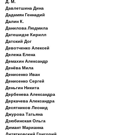
Д. M.
Давлетшина Дина
Дадамян Геннадий
Далин К.
Данилова Людмила
Датешидзе Кирилл
Датский Дог
Девотченко Алексей
Дележа Елена
Демахин Александр
Денёва Мила
Денисенко Иван
Денисенко Сергей
Деньгин Никита
Дербенева Александра
Деркачева Александра
Десятников Леонид
Джурова Татьяна
Дзюбинская Ольга
Димант Марианна
Дитятковский Григорий