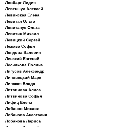
Левбарг Лидия
Левеншус Алексей
Левинская Елена
Левитан Ольга
Левитанус Ольга
Левитин Михаил
Левицкий Сергей
Лежава Софья
Лендова Валерия
Ленский Евгений
Лесникова Полина
Лигусов Александр
Липовецкий Марк
Липская Влада
Литвинова Алиса
Литвинова Софья
Лифиц Елена
Лобанов Михаил
Лобанова Анастасия
Лобанова Лариса