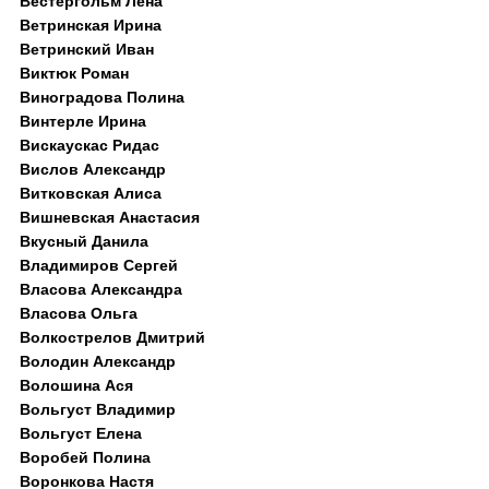
Вестергольм Лена
Ветринская Ирина
Ветринский Иван
Виктюк Роман
Виноградова Полина
Винтерле Ирина
Вискаускас Ридас
Вислов Александр
Витковская Алиса
Вишневская Анастасия
Вкусный Данила
Владимиров Сергей
Власова Александра
Власова Ольга
Волкострелов Дмитрий
Володин Александр
Волошина Ася
Вольгуст Владимир
Вольгуст Елена
Воробей Полина
Воронкова Настя