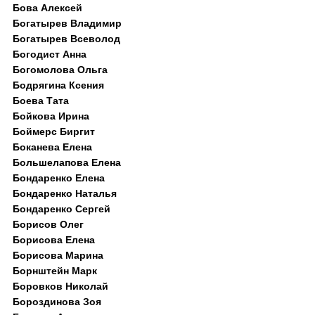
Бова Алексей
Богатырев Владимир
Богатырев Всеволод
Богодист Анна
Богомолова Ольга
Бодрягина Ксения
Боева Тата
Бойкова Ирина
Боймерс Биргит
Боканева Елена
Большелапова Елена
Бондаренко Елена
Бондаренко Наталья
Бондаренко Сергей
Борисов Олег
Борисова Елена
Борисова Марина
Борнштейн Марк
Боровков Николай
Бороздинова Зоя