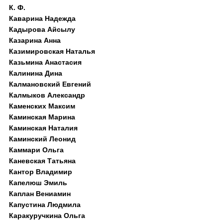
К. Ф.
Каварина Надежда
Кадырова Айсылу
Казарина Анна
Казимировская Наталья
Казьмина Анастасия
Калинина Дина
Калмановский Евгений
Калмыков Александр
Каменских Максим
Каминская Марина
Каминская Наталия
Каминский Леонид
Каммари Ольга
Каневская Татьяна
Кантор Владимир
Капелюш Эмиль
Каплан Вениамин
Капустина Людмила
Каракуручкина Ольга