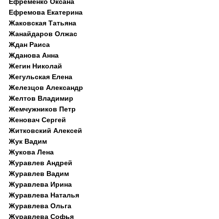
Ефременко Оксана
Ефремова Екатерина
Жаковская Татьяна
Жанайдаров Олжас
Ждан Раиса
Жданова Анна
Жегин Николай
Жегульская Елена
Железцов Александр
Желтов Владимир
Жемчужников Петр
Женовач Сергей
Житковский Алексей
Жук Вадим
Жукова Лена
Журавлев Андрей
Журавлев Вадим
Журавлева Ирина
Журавлева Наталья
Журавлева Ольга
Журавлева Софья