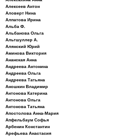
Алексеев Антон
Аловерт Нина
Алпатова Ирина
Альба Ф.
Альбанова Ольга
Альтшуллер А.
Алянский Юрий
Аминова Виктория
Ананская Анна
Андреева Антонина
Андреева Ольга
Андреева Татьяна
Аношкин Владимир
Антонова Катерина
Антонова Ольга
Антонова Татьяна
Апостолова Анна-Мария
Апфельбаум Софья
Арбенин Константин
Арефьева Анастасия