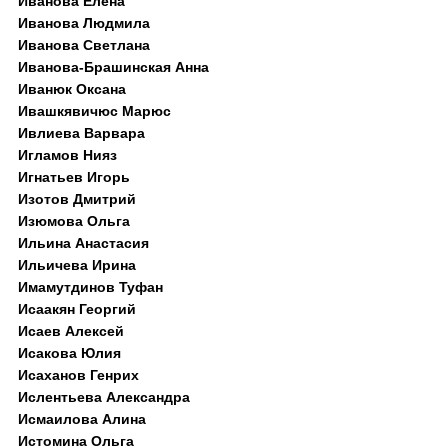
Иванова Елена
Иванова Людмила
Иванова Светлана
Иванова-Брашинская Анна
Иванюк Оксана
Ивашкявичюс Марюс
Ивлиева Варвара
Игламов Нияз
Игнатьев Игорь
Изотов Дмитрий
Изюмова Ольга
Ильина Анастасия
Ильичева Ирина
Имамутдинов Туфан
Исаакян Георгий
Исаев Алексей
Исакова Юлия
Исаханов Генрих
Ислентьева Александра
Исмаилова Алина
Истомина Ольга