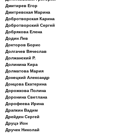
Дмитирев Егор
Дмитревская Марина
Добротворская Карина
Добротворский Сергей
Добрякова Елена
Додин Лев
Докторов Борис
Долгачев Вячеслав
Должанский Р.
Долинина Кира
Долматова Мария
Донецкий Александр
Донцова Екатерина
Дорожкова Полина
Доронина Светлана
Дорофеева Ирина
Драпкин Вадим
Дрейден Сергей
Друцэ Ион
Дручек Николай