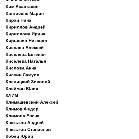
Ким Анастасия
Кингисепп Мария
Кирай Нина
Кириллов Андрей
Кириллова Ирина
Кирьянов Никандр
Киселев Алексей
Киселева Евгения
Киселева Наталья
Кислова Анна
Киссин Самуил
Клевицкий Зиновий
Клейман Юлия
КЛИМ
Климашевский Алексей
Климов Федор
Климова Елена
Князьков Андрей
Князьков Станислав
Кобец Юрий