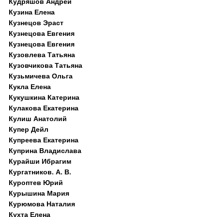
Кудряшов Андрей
Кузина Елена
Кузнецов Эраст
Кузнецова Евгения
Кузнецова Евгения
Кузовлева Татьяна
Кузовчикова Татьяна
Кузьмичева Ольга
Кукла Елена
Кукушкина Катерина
Кулакова Екатерина
Кулиш Анатолий
Купер Дейл
Купреева Екатерина
Куприна Владислава
Курайши Ибрагим
Кургатников. А. В.
Куроптев Юрий
Курышина Мария
Курюмова Наталия
Кухта Елена