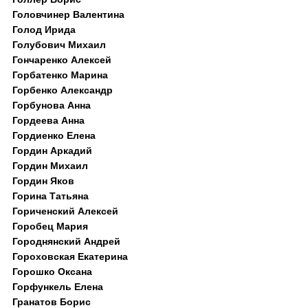
Головчинер Валентина
Голод Ирида
Голубович Михаил
Гончаренко Алексей
Горбатенко Марина
Горбенко Александр
Горбунова Анна
Гордеева Анна
Гордиенко Елена
Гордин Аркадий
Гордин Михаил
Гордин Яков
Горина Татьяна
Гориченский Алексей
Горобец Мария
Городнянский Андрей
Гороховская Екатерина
Горошко Оксана
Горфункель Елена
Гранатов Борис