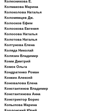
Колесникова Е.
Колмакова Марина
Колоколова Наталья
Коломяжцев Дж.
Колосков Ефим
Колоскова Евгения
Колосова Наталья
Колотова Наталья
Колтунова Елена
Коляда Николай
Колязин Владимир
Комм Дмитрий
Комок Ольга
Кондратенко Роман
Конкин Алексей
Коновалова Елена
Константинов Владимир
Константинова Анна
Констриктор Борис
Копылова Марина
Кордонский Юрий