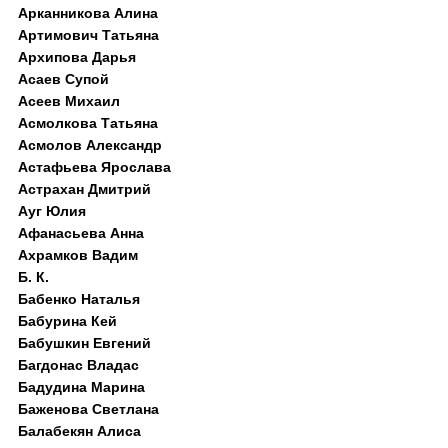
Арканникова Алина
Артимович Татьяна
Архипова Дарья
Асаев Супой
Асеев Михаил
Асмолкова Татьяна
Асмолов Александр
Астафьева Ярослава
Астрахан Дмитрий
Ауг Юлия
Афанасьева Анна
Ахрамков Вадим
Б. К.
Бабенко Наталья
Бабурина Кей
Бабушкин Евгений
Багдонас Владас
Бадудина Марина
Баженова Светлана
Балабекян Алиса