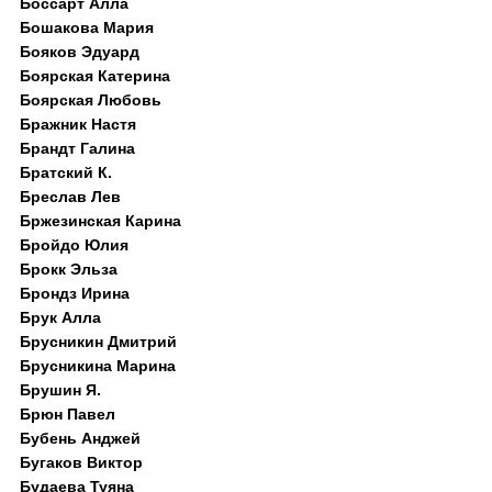
Боссарт Алла
Бошакова Мария
Бояков Эдуард
Боярская Катерина
Боярская Любовь
Бражник Настя
Брандт Галина
Братский К.
Бреслав Лев
Бржезинская Карина
Бройдо Юлия
Брокк Эльза
Брондз Ирина
Брук Алла
Брусникин Дмитрий
Брусникина Марина
Брушин Я.
Брюн Павел
Бубень Анджей
Бугаков Виктор
Будаева Туяна