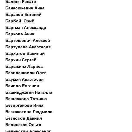
Балиня Ренате
Банасюкевич Анна
Баранов Евгений
Барбой Юрий
Баргман Александр
Баркова Анна
Бартошевич Алексей
Бартулева Анастасия
Бархатов Василий
Бархин Сергей
Барыкина Лариса
Басилашвили Олег
Бауман Анастасия
Бачило Евгения
Башинджагян Натэлла
Башлакова Татьяна
Безирганова Инна
Безкакотова Людмила
Безносов Даниил
Белинская Ольга
Белинский Александр