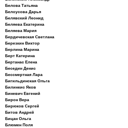
Белова Татьяна
Белоусова Дарья
Белявский Леонид
Беляева Екатерина
Беляева Мария
Бердичевская Светлана
Березкин Виктор
Берлина Марина
Берт Катерина
Бертанас Елена
Беседин Денис
Бессмертная Лара
Бигильдинская Ольга
Билинкис Яков
Биневич Евгений
Бирон Вера
Бирюков Сергей
Битов Андрей
Бицан Ольга
Блюмен Поля