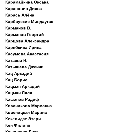
Карамайкина Оксана
Каранович Дияна
Карась Алёна
Карбаускис Миндаугас
Карманов В.
Карманов Георгий
Карцова Александра
Карябкина Ирина
Касумова Анастасия
Катаева Н.
Катышева Дженни
Кац Аркадий
Кац Борис
Кацман Аркадий
Кацман Ляля
Кашапов Радиф
Квасникова Марианна
Квасницкая Марина
Кекелидзе Этери
Кен Филипп
Кешишева Лиза