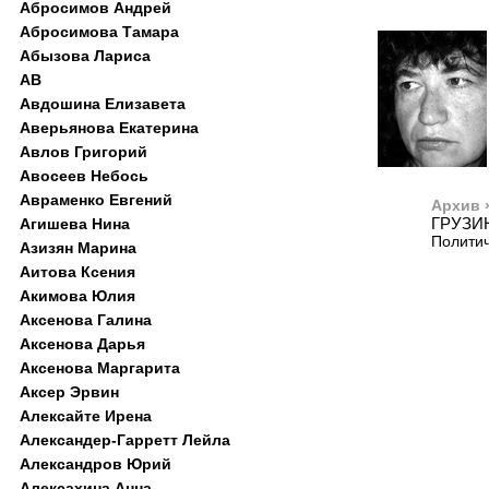
Абросимов Андрей
Абросимова Тамара
Абызова Лариса
АВ
Авдошина Елизавета
Аверьянова Екатерина
Авлов Григорий
Авосеев Небось
Авраменко Евгений
Архив 
ГРУЗИ
Агишева Нина
Политич
Азизян Марина
Аитова Ксения
Акимова Юлия
Аксенова Галина
Аксенова Дарья
Аксенова Маргарита
Аксер Эрвин
Алексайте Ирена
Александер-Гарретт Лейла
Александров Юрий
Алексахина Анна