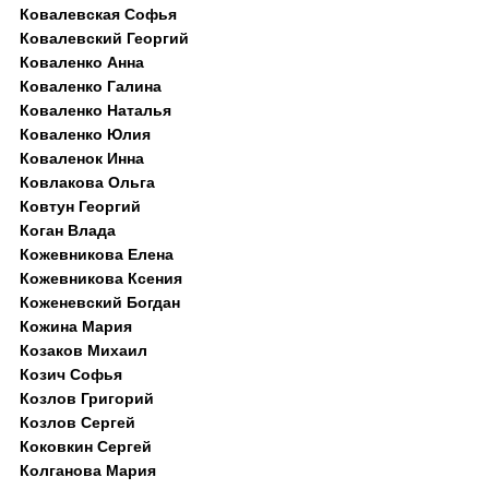
Ковалевская Софья
Ковалевский Георгий
Коваленко Анна
Коваленко Галина
Коваленко Наталья
Коваленко Юлия
Коваленок Инна
Ковлакова Ольга
Ковтун Георгий
Коган Влада
Кожевникова Елена
Кожевникова Ксения
Коженевский Богдан
Кожина Мария
Козаков Михаил
Козич Софья
Козлов Григорий
Козлов Сергей
Коковкин Сергей
Колганова Мария