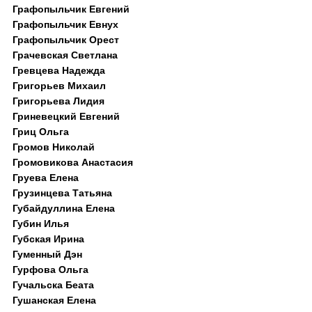
Графопыльчик Евгений
Графопыльчик Евнух
Графопыльчик Орест
Грачевская Светлана
Гревцева Надежда
Григорьев Михаил
Григорьева Лидия
Гриневецкий Евгений
Гриц Ольга
Громов Николай
Громовикова Анастасия
Груева Елена
Грузинцева Татьяна
Губайдуллина Елена
Губин Илья
Губская Ирина
Гуменный Дэн
Гурфова Ольга
Гучальска Беата
Гушанская Елена