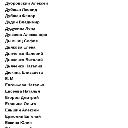
Дубровский Алексей
Дубшан Леонид
Дубшан Федор
Дудин Владимир
Дудукина Лена
Дунаева Александра
Дымшиц София
Дьякова Елена
Дьяченко Валерий
Дьяченко Виталий
Дьяченко Наталия
Дюкина Елизавета
Е. М.
Евгеньева Наталья
Евсеева Наталья
Егоров Дмитрий
Егошина Ольга
Еньшин Алексей
Ермолин Евгений
Ескина Юлия