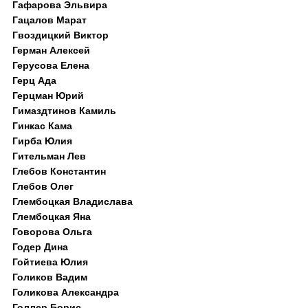
Гафарова Эльвира
Гацалов Марат
Гвоздицкий Виктор
Герман Алексей
Герусова Елена
Герц Ада
Герцман Юрий
Гимаздтинов Камиль
Гинкас Кама
Гирба Юлия
Гительман Лев
Глебов Константин
Глебов Олег
Глембоцкая Владислава
Глембоцкая Яна
Говорова Ольга
Годер Дина
Гойтиева Юлия
Голиков Вадим
Голикова Александра
Голлер Борис