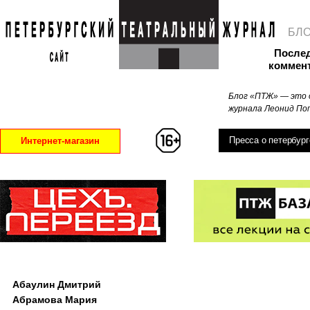
БЛ
После
коммен
Блог «ПТЖ» — это 
журнала Леонид Поп
Пресса о петербург
Интернет-магазин
Абаулин Дмитрий
Абрамова Мария