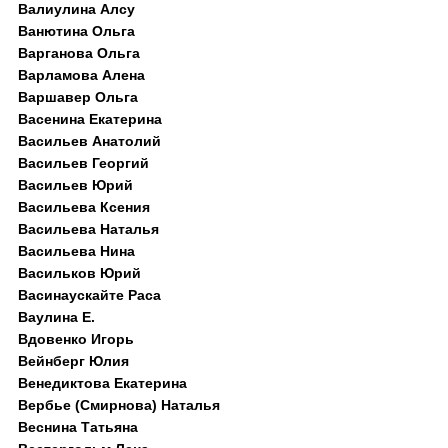
Валиулина Алсу
Ванютина Ольга
Варганова Ольга
Варламова Алена
Варшавер Ольга
Васенина Екатерина
Васильев Анатолий
Васильев Георгий
Васильев Юрий
Васильева Ксения
Васильева Наталья
Васильева Нина
Васильков Юрий
Васинаускайте Раса
Ваулина Е.
Вдовенко Игорь
Вейнберг Юлия
Венедиктова Екатерина
Вербье (Смирнова) Наталья
Веснина Татьяна