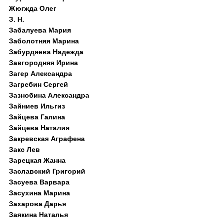
Жюгжда Олег
З. Н.
Забалуева Мария
Заболотняя Марина
Забурдяева Надежда
Завгородняя Ирина
Загер Александра
Загребин Сергей
Зазнобина Александра
Зайниев Ильгиз
Зайцева Галина
Зайцева Наталия
Закревская Аграфена
Закс Лев
Зарецкая Жанна
Заславский Григорий
Засуева Варвара
Засухина Марина
Захарова Дарья
Заякина Наталья