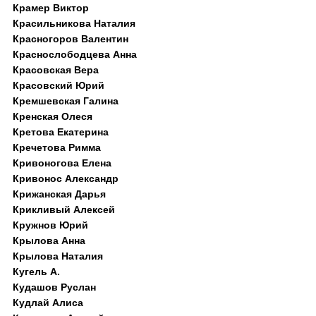
Крамер Виктор
Красильникова Наталия
Красногоров Валентин
Краснослободцева Анна
Красовская Вера
Красовский Юрий
Кремшевская Галина
Кренская Олеся
Кретова Екатерина
Кречетова Римма
Кривоногова Елена
Кривонос Александр
Крижанская Дарья
Крикливый Алексей
Кружнов Юрий
Крылова Анна
Крылова Наталия
Кугель А.
Кудашов Руслан
Кудлай Алиса