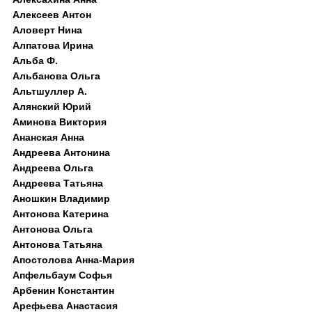
Алексеев Антон
Аловерт Нина
Алпатова Ирина
Альба Ф.
Альбанова Ольга
Альтшуллер А.
Алянский Юрий
Аминова Виктория
Ананская Анна
Андреева Антонина
Андреева Ольга
Андреева Татьяна
Аношкин Владимир
Антонова Катерина
Антонова Ольга
Антонова Татьяна
Апостолова Анна-Мария
Апфельбаум Софья
Арбенин Константин
Арефьева Анастасия