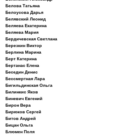
Белова Татьяна
Белоусова Дарья
Белявский Леонид
Беляева Екатерина
Беляева Мария
Бердичевская Светлана
Березкин Виктор
Берлина Марина
Берт Катерина
Бертанас Елена
Беседин Денис
Бессмертная Лара
Бигильдинская Ольга
Билинкис Яков
Биневич Евгений
Бирон Вера
Бирюков Сергей
Битов Андрей
Бицан Ольга
Блюмен Поля