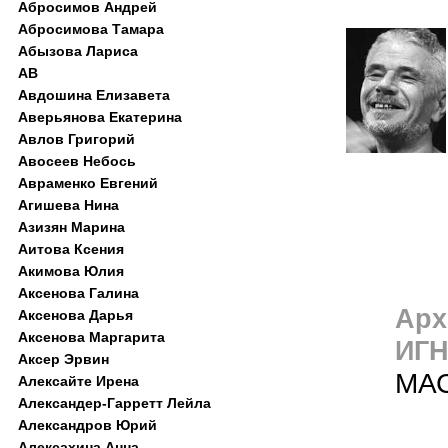
Абросимов Андрей
Абросимова Тамара
Абызова Лариса
АВ
Авдошина Елизавета
Аверьянова Екатерина
Авлов Григорий
Авосеев Небось
Авраменко Евгений
Агишева Нина
Азизян Марина
Аитова Ксения
Акимова Юлия
Аксенова Галина
Арх
Аксенова Дарья
Аксенова Маргарита
ИГН
Аксер Эрвин
МА
Алексайте Ирена
Александер-Гарретт Лейла
Александров Юрий
Алексахина Анна