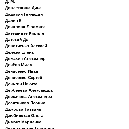
Д. M.
Давлетшина Дина
Дадамян Геннадий
Далин К.
Данилова Людмила
Датешидзе Кирилл
Датский Дог
Девотченко Алексей
Дележа Елена
Демахин Александр
Денёва Мила
Денисенко Иван
Денисенко Сергей
Деньгин Никита
Дербенева Александра
Деркачева Александра
Десятников Леонид
Джурова Татьяна
Дзюбинская Ольга
Димант Марианна
Дитятковский Григорий