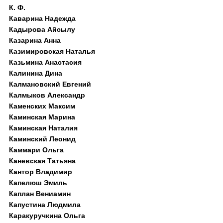
К. Ф.
Каварина Надежда
Кадырова Айсылу
Казарина Анна
Казимировская Наталья
Казьмина Анастасия
Калинина Дина
Калмановский Евгений
Калмыков Александр
Каменских Максим
Каминская Марина
Каминская Наталия
Каминский Леонид
Каммари Ольга
Каневская Татьяна
Кантор Владимир
Капелюш Эмиль
Каплан Вениамин
Капустина Людмила
Каракуручкина Ольга