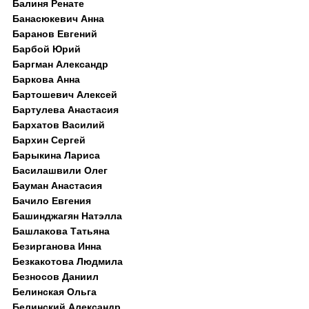
Балиня Ренате
Банасюкевич Анна
Баранов Евгений
Барбой Юрий
Баргман Александр
Баркова Анна
Бартошевич Алексей
Бартулева Анастасия
Бархатов Василий
Бархин Сергей
Барыкина Лариса
Басилашвили Олег
Бауман Анастасия
Бачило Евгения
Башинджагян Натэлла
Башлакова Татьяна
Безирганова Инна
Безкакотова Людмила
Безносов Даниил
Белинская Ольга
Белинский Александр