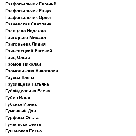
Графопыльчик Евгений
Графопыльчик Евнух
Графопыльчик Орест
Грачевская Светлана
Гревцева Надежда
Григорьев Михаил
Григорьева Лидия
Гриневецкий Евгений
Гриц Ольга
Громов Николай
Громовикова Анастасия
Груева Елена
Грузинцева Татьяна
Губайдуллина Елена
Губин Илья
Губская Ирина
Гуменный Дэн
Гурфова Ольга
Гучальска Беата
Гушанская Елена