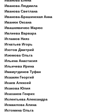
Иванова Елена
Иванова Людмила
Иванова Светлана
Иванова-Брашинская Анна
Иванюк Оксана
Ивашкявичюс Марюс
Ивлиева Варвара
Игламов Нияз
Игнатьев Игорь
Изотов Дмитрий
Изюмова Ольга
Ильина Анастасия
Ильичева Ирина
Имамутдинов Туфан
Исаакян Георгий
Исаев Алексей
Исакова Юлия
Исаханов Генрих
Ислентьева Александра
Исмаилова Алина
Истомина Ольга