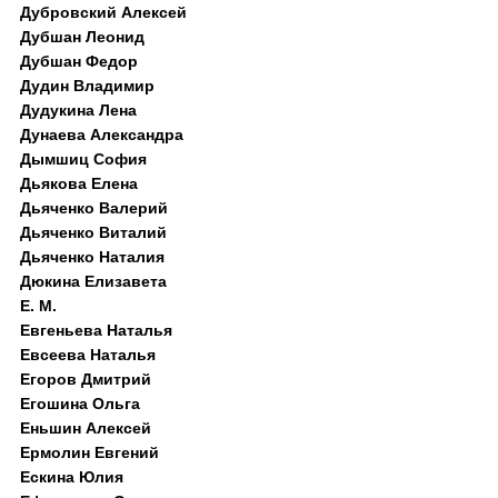
Дубровский Алексей
Дубшан Леонид
Дубшан Федор
Дудин Владимир
Дудукина Лена
Дунаева Александра
Дымшиц София
Дьякова Елена
Дьяченко Валерий
Дьяченко Виталий
Дьяченко Наталия
Дюкина Елизавета
Е. М.
Евгеньева Наталья
Евсеева Наталья
Егоров Дмитрий
Егошина Ольга
Еньшин Алексей
Ермолин Евгений
Ескина Юлия