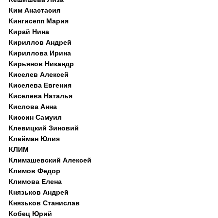
Ким Анастасия
Кингисепп Мария
Кирай Нина
Кириллов Андрей
Кириллова Ирина
Кирьянов Никандр
Киселев Алексей
Киселева Евгения
Киселева Наталья
Кислова Анна
Киссин Самуил
Клевицкий Зиновий
Клейман Юлия
КЛИМ
Климашевский Алексей
Климов Федор
Климова Елена
Князьков Андрей
Князьков Станислав
Кобец Юрий