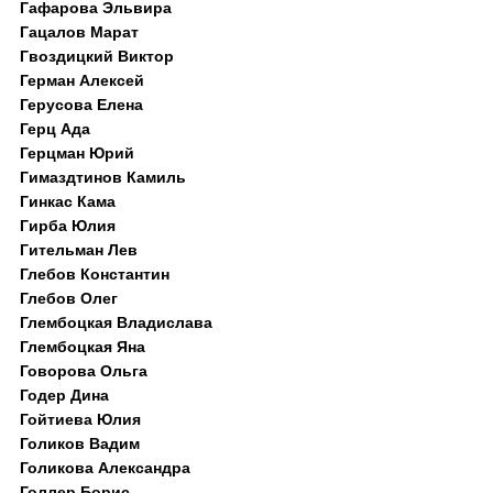
Гафарова Эльвира
Гацалов Марат
Гвоздицкий Виктор
Герман Алексей
Герусова Елена
Герц Ада
Герцман Юрий
Гимаздтинов Камиль
Гинкас Кама
Гирба Юлия
Гительман Лев
Глебов Константин
Глебов Олег
Глембоцкая Владислава
Глембоцкая Яна
Говорова Ольга
Годер Дина
Гойтиева Юлия
Голиков Вадим
Голикова Александра
Голлер Борис