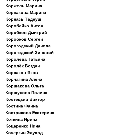
Коржель Марина
Корнакова Марина
Корнась Тадеуш
Коробейко Антон
Коробков Дмитрий
Коробков Сергей
Корогодский Данила
Корогодский Зиновий
Королева Татьяна
Королёк Богдан
Корсаков Яков
Корчагина Алена
Коршакова Ольга
Коршунова Полина
Костецкий Виктор
Костина Фаина
Кострикова Екатерина
Коткина Ирина
Коцаренко Нина
Кочергин Эдуард