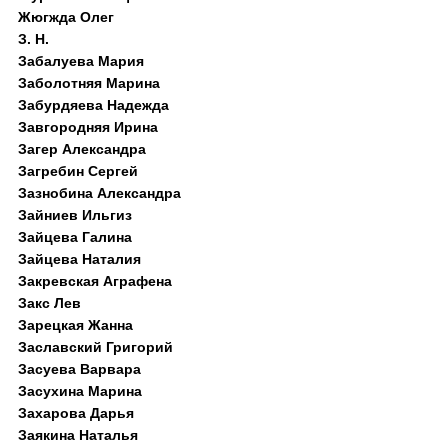
Жюгжда Олег
З. Н.
Забалуева Мария
Заболотняя Марина
Забурдяева Надежда
Завгородняя Ирина
Загер Александра
Загребин Сергей
Зазнобина Александра
Зайниев Ильгиз
Зайцева Галина
Зайцева Наталия
Закревская Аграфена
Закс Лев
Зарецкая Жанна
Заславский Григорий
Засуева Варвара
Засухина Марина
Захарова Дарья
Заякина Наталья