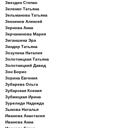
Звездин Степан
Зеленко Татьяна
Зельманова Татьяна
Зензинов Алексей
Зернова Анна
Зерчанинова Мария
Зиганшина Эра
Зиндер Татьяна
Зозулина Наталия
Золотницкая Татьяна
Золотницкий Давид
Зон Борис
Зорина Евгения
Зубарева Ольга
Зубарская Ксения
Зубжицкая Ирина
Зурелиди Надежда
Зыкова Наталья
Иванова Анастасия
Иванова Анна