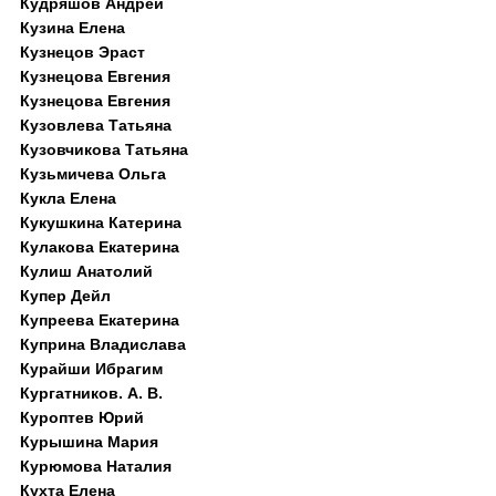
Кудряшов Андрей
Кузина Елена
Кузнецов Эраст
Кузнецова Евгения
Кузнецова Евгения
Кузовлева Татьяна
Кузовчикова Татьяна
Кузьмичева Ольга
Кукла Елена
Кукушкина Катерина
Кулакова Екатерина
Кулиш Анатолий
Купер Дейл
Купреева Екатерина
Куприна Владислава
Курайши Ибрагим
Кургатников. А. В.
Куроптев Юрий
Курышина Мария
Курюмова Наталия
Кухта Елена