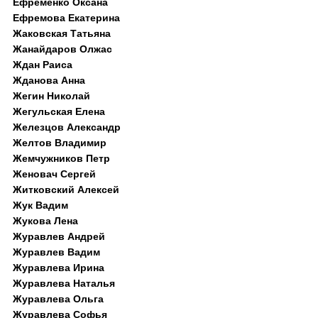
Ефременко Оксана
Ефремова Екатерина
Жаковская Татьяна
Жанайдаров Олжас
Ждан Раиса
Жданова Анна
Жегин Николай
Жегульская Елена
Железцов Александр
Желтов Владимир
Жемчужников Петр
Женовач Сергей
Житковский Алексей
Жук Вадим
Жукова Лена
Журавлев Андрей
Журавлев Вадим
Журавлева Ирина
Журавлева Наталья
Журавлева Ольга
Журавлева Софья