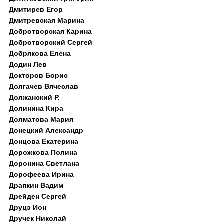
Дмитирев Егор
Дмитревская Марина
Добротворская Карина
Добротворский Сергей
Добрякова Елена
Додин Лев
Докторов Борис
Долгачев Вячеслав
Должанский Р.
Долинина Кира
Долматова Мария
Донецкий Александр
Донцова Екатерина
Дорожкова Полина
Доронина Светлана
Дорофеева Ирина
Драпкин Вадим
Дрейден Сергей
Друцэ Ион
Дручек Николай