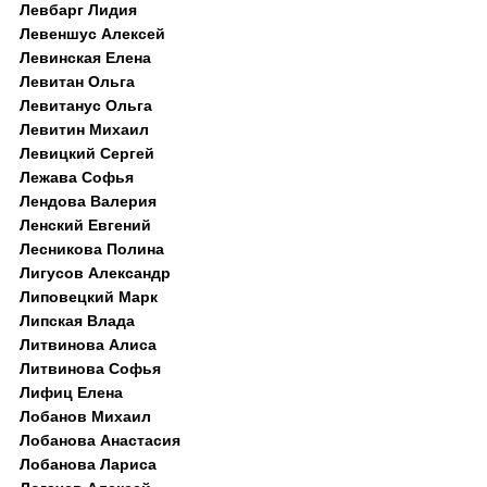
Левбарг Лидия
Левеншус Алексей
Левинская Елена
Левитан Ольга
Левитанус Ольга
Левитин Михаил
Левицкий Сергей
Лежава Софья
Лендова Валерия
Ленский Евгений
Лесникова Полина
Лигусов Александр
Липовецкий Марк
Липская Влада
Литвинова Алиса
Литвинова Софья
Лифиц Елена
Лобанов Михаил
Лобанова Анастасия
Лобанова Лариса