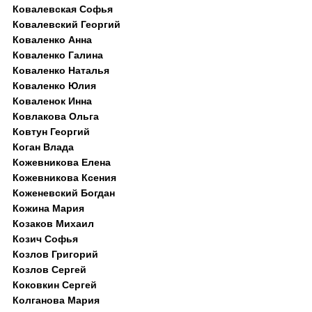
Ковалевская Софья
Ковалевский Георгий
Коваленко Анна
Коваленко Галина
Коваленко Наталья
Коваленко Юлия
Коваленок Инна
Ковлакова Ольга
Ковтун Георгий
Коган Влада
Кожевникова Елена
Кожевникова Ксения
Коженевский Богдан
Кожина Мария
Козаков Михаил
Козич Софья
Козлов Григорий
Козлов Сергей
Коковкин Сергей
Колганова Мария