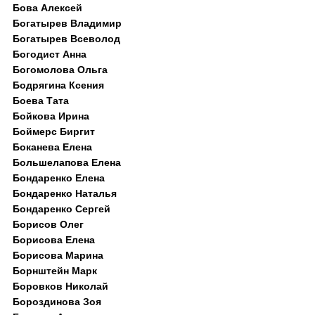
Бова Алексей
Богатырев Владимир
Богатырев Всеволод
Богодист Анна
Богомолова Ольга
Бодрягина Ксения
Боева Тата
Бойкова Ирина
Боймерс Биргит
Боканева Елена
Большелапова Елена
Бондаренко Елена
Бондаренко Наталья
Бондаренко Сергей
Борисов Олег
Борисова Елена
Борисова Марина
Борнштейн Марк
Боровков Николай
Бороздинова Зоя