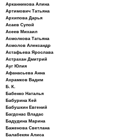
Арканникова Алина
Артимович Татьяна
Архипова Дарья
Асаев Супой
Асеев Михаил
Асмолкова Татьяна
Асмолов Александр
Астафьева Ярослава
Астрахан Дмитрий
Ауг Юлия
Афанасьева Анна
Ахрамков Вадим
Б. К.
Бабенко Наталья
Бабурина Кей
Бабушкин Евгений
Багдонас Владас
Бадудина Марина
Баженова Светлана
Балабекян Алиса