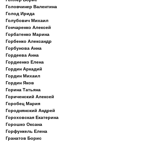
Головчинер Валентина
Голод Ирида
Голубович Михаил
Гончаренко Алексей
Горбатенко Марина
Горбенко Александр
Горбунова Анна
Гордеева Анна
Гордиенко Елена
Гордин Аркадий
Гордин Михаил
Гордин Яков
Горина Татьяна
Гориченский Алексей
Горобец Мария
Городнянский Андрей
Гороховская Екатерина
Горошко Оксана
Горфункель Елена
Гранатов Борис