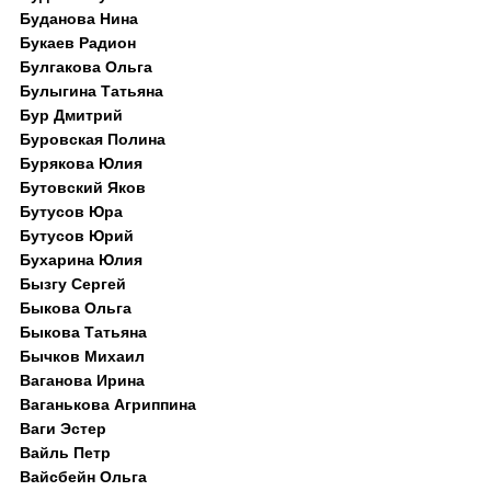
Буданова Нина
Букаев Радион
Булгакова Ольга
Булыгина Татьяна
Бур Дмитрий
Буровская Полина
Бурякова Юлия
Бутовский Яков
Бутусов Юра
Бутусов Юрий
Бухарина Юлия
Бызгу Сергей
Быкова Ольга
Быкова Татьяна
Бычков Михаил
Ваганова Ирина
Ваганькова Агриппина
Ваги Эстер
Вайль Петр
Вайсбейн Ольга