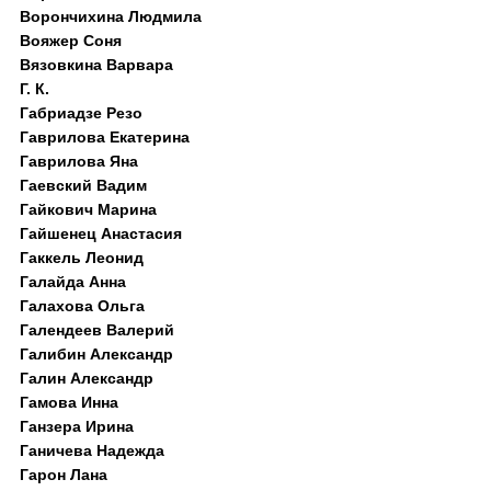
Ворончихина Людмила
Вояжер Соня
Вязовкина Варвара
Г. К.
Габриадзе Резо
Гаврилова Екатерина
Гаврилова Яна
Гаевский Вадим
Гайкович Марина
Гайшенец Анастасия
Гаккель Леонид
Галайда Анна
Галахова Ольга
Галендеев Валерий
Галибин Александр
Галин Александр
Гамова Инна
Ганзера Ирина
Ганичева Надежда
Гарон Лана