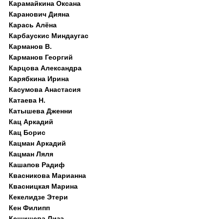
Карамайкина Оксана
Каранович Дияна
Карась Алёна
Карбаускис Миндаугас
Карманов В.
Карманов Георгий
Карцова Александра
Карябкина Ирина
Касумова Анастасия
Катаева Н.
Катышева Дженни
Кац Аркадий
Кац Борис
Кацман Аркадий
Кацман Ляля
Кашапов Радиф
Квасникова Марианна
Квасницкая Марина
Кекелидзе Этери
Кен Филипп
Кешишева Лиза