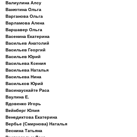
Валиулина Алсу
Ванютина Ольга
Варганова Ольга
Варламова Алена
Варшавер Ольга
Васенина Екатерина
Васильев Анатолий
Васильев Георгий
Васильев Юрий
Васильева Ксения
Васильева Наталья
Васильева Нина
Васильков Юрий
Васинаускайте Раса
Ваулина Е.
Вдовенко Игорь
Вейнберг Юлия
Венедиктова Екатерина
Вербье (Смирнова) Наталья
Веснина Татьяна