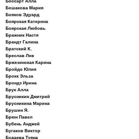
Боссарт Алла
Бошакова Мария
Бояков Эдуард
Боярская Катерина
Боярская Любовь
Бражник Настя
Брандт Галина
Братский К.
Бреслав Лев
Бржезинская Карина
Бройдо Юлия
Брокк Эльза
Брондз Ирина
Брук Алла
Брусникин Дмитрий
Брусникина Марина
Брушин Я.
Брюн Павел
Бубень Анджей
Бугаков Виктор
Будаева Туяна