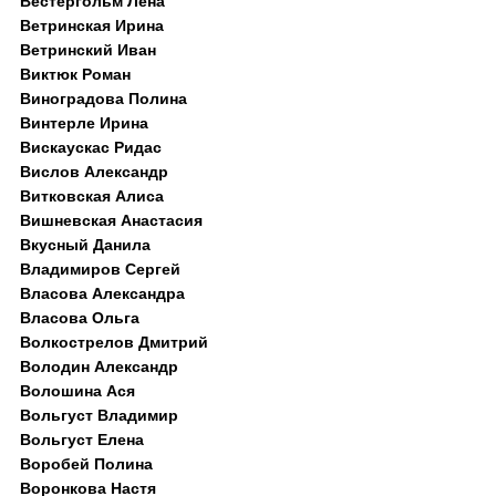
Вестергольм Лена
Ветринская Ирина
Ветринский Иван
Виктюк Роман
Виноградова Полина
Винтерле Ирина
Вискаускас Ридас
Вислов Александр
Витковская Алиса
Вишневская Анастасия
Вкусный Данила
Владимиров Сергей
Власова Александра
Власова Ольга
Волкострелов Дмитрий
Володин Александр
Волошина Ася
Вольгуст Владимир
Вольгуст Елена
Воробей Полина
Воронкова Настя