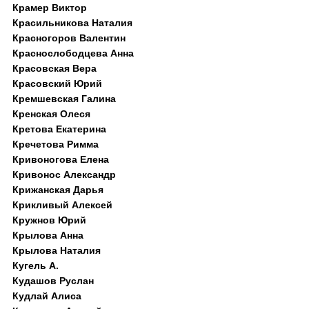
Крамер Виктор
Красильникова Наталия
Красногоров Валентин
Краснослободцева Анна
Красовская Вера
Красовский Юрий
Кремшевская Галина
Кренская Олеся
Кретова Екатерина
Кречетова Римма
Кривоногова Елена
Кривонос Александр
Крижанская Дарья
Крикливый Алексей
Кружнов Юрий
Крылова Анна
Крылова Наталия
Кугель А.
Кудашов Руслан
Кудлай Алиса