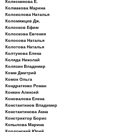
Колесникова Е.
Колмакова Марина
Колоколова Наталья
Коломяжцев Дж.
Колосков Ефим
Колоскова Евгения
Колосова Наталья
Колотова Наталья
Колтунова Елена
Коляда Николай
Колязин Владимир
Комм Дмитрий
Комок Ольга
Кондратенко Роман
Конкин Алексей
Коновалова Елена
Константинов Владимир
Константинова Анна
Констриктор Борис
Копылова Марина
Кордонский Юрий