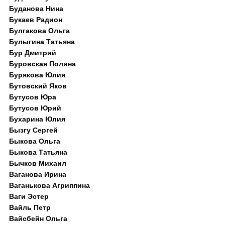
Буданова Нина
Букаев Радион
Булгакова Ольга
Булыгина Татьяна
Бур Дмитрий
Буровская Полина
Бурякова Юлия
Бутовский Яков
Бутусов Юра
Бутусов Юрий
Бухарина Юлия
Бызгу Сергей
Быкова Ольга
Быкова Татьяна
Бычков Михаил
Ваганова Ирина
Ваганькова Агриппина
Ваги Эстер
Вайль Петр
Вайсбейн Ольга