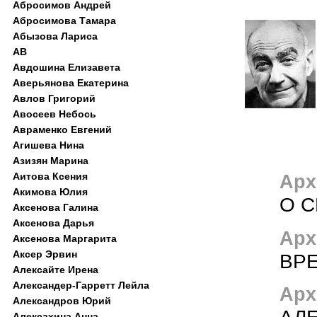
Абросимов Андрей
Абросимова Тамара
Абызова Лариса
АВ
Авдошина Елизавета
Аверьянова Екатерина
Авлов Григорий
Авосеев Небось
Авраменко Евгений
Агишева Нина
Азизян Марина
Аитова Ксения
Арх
Акимова Юлия
О 
Аксенова Галина
Аксенова Дарья
Арх
Аксенова Маргарита
Аксер Эрвин
ВР
Алексайте Ирена
Александер-Гарретт Лейла
Арх
Александров Юрий
АЛ
Алексахина Анна