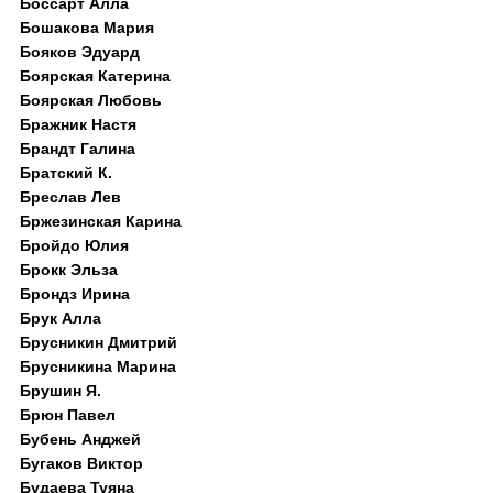
Боссарт Алла
Бошакова Мария
Бояков Эдуард
Боярская Катерина
Боярская Любовь
Бражник Настя
Брандт Галина
Братский К.
Бреслав Лев
Бржезинская Карина
Бройдо Юлия
Брокк Эльза
Брондз Ирина
Брук Алла
Брусникин Дмитрий
Брусникина Марина
Брушин Я.
Брюн Павел
Бубень Анджей
Бугаков Виктор
Будаева Туяна