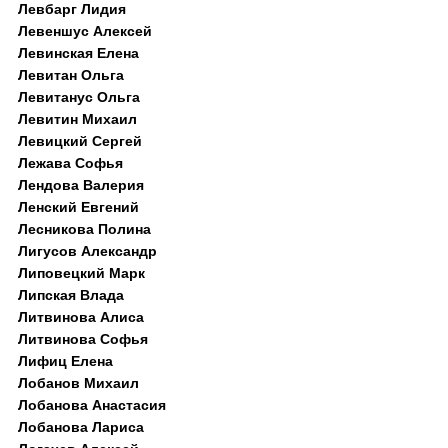
Левбарг Лидия
Левеншус Алексей
Левинская Елена
Левитан Ольга
Левитанус Ольга
Левитин Михаил
Левицкий Сергей
Лежава Софья
Лендова Валерия
Ленский Евгений
Лесникова Полина
Лигусов Александр
Липовецкий Марк
Липская Влада
Литвинова Алиса
Литвинова Софья
Лифиц Елена
Лобанов Михаил
Лобанова Анастасия
Лобанова Лариса