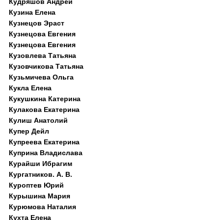
Кудряшов Андрей
Кузина Елена
Кузнецов Эраст
Кузнецова Евгения
Кузнецова Евгения
Кузовлева Татьяна
Кузовчикова Татьяна
Кузьмичева Ольга
Кукла Елена
Кукушкина Катерина
Кулакова Екатерина
Кулиш Анатолий
Купер Дейл
Купреева Екатерина
Куприна Владислава
Курайши Ибрагим
Кургатников. А. В.
Куроптев Юрий
Курышина Мария
Курюмова Наталия
Кухта Елена