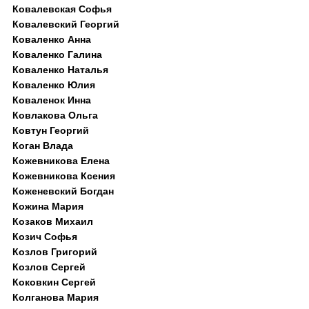
Ковалевская Софья
Ковалевский Георгий
Коваленко Анна
Коваленко Галина
Коваленко Наталья
Коваленко Юлия
Коваленок Инна
Ковлакова Ольга
Ковтун Георгий
Коган Влада
Кожевникова Елена
Кожевникова Ксения
Коженевский Богдан
Кожина Мария
Козаков Михаил
Козич Софья
Козлов Григорий
Козлов Сергей
Коковкин Сергей
Колганова Мария