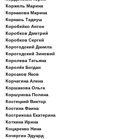
Коржель Марина
Корнакова Марина
Корнась Тадеуш
Коробейко Антон
Коробков Дмитрий
Коробков Сергей
Корогодский Данила
Корогодский Зиновий
Королева Татьяна
Королёк Богдан
Корсаков Яков
Корчагина Алена
Коршакова Ольга
Коршунова Полина
Костецкий Виктор
Костина Фаина
Кострикова Екатерина
Коткина Ирина
Коцаренко Нина
Кочергин Эдуард