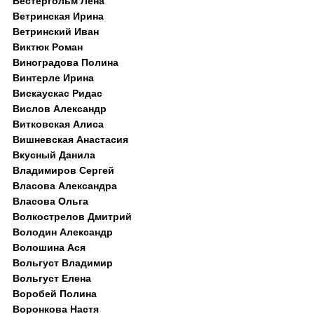
Вестергольм Лена
Ветринская Ирина
Ветринский Иван
Виктюк Роман
Виноградова Полина
Винтерле Ирина
Вискаускас Ридас
Вислов Александр
Витковская Алиса
Вишневская Анастасия
Вкусный Данила
Владимиров Сергей
Власова Александра
Власова Ольга
Волкострелов Дмитрий
Володин Александр
Волошина Ася
Вольгуст Владимир
Вольгуст Елена
Воробей Полина
Воронкова Настя