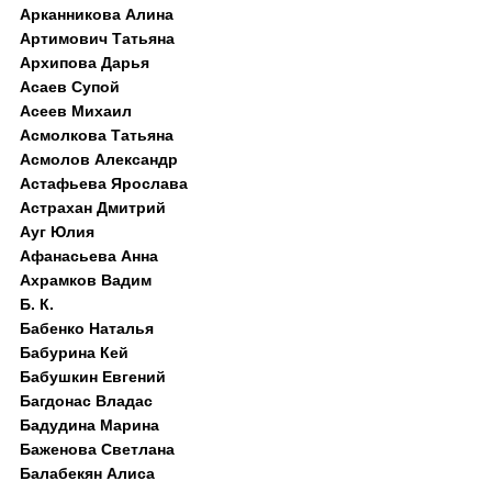
Арканникова Алина
Артимович Татьяна
Архипова Дарья
Асаев Супой
Асеев Михаил
Асмолкова Татьяна
Асмолов Александр
Астафьева Ярослава
Астрахан Дмитрий
Ауг Юлия
Афанасьева Анна
Ахрамков Вадим
Б. К.
Бабенко Наталья
Бабурина Кей
Бабушкин Евгений
Багдонас Владас
Бадудина Марина
Баженова Светлана
Балабекян Алиса