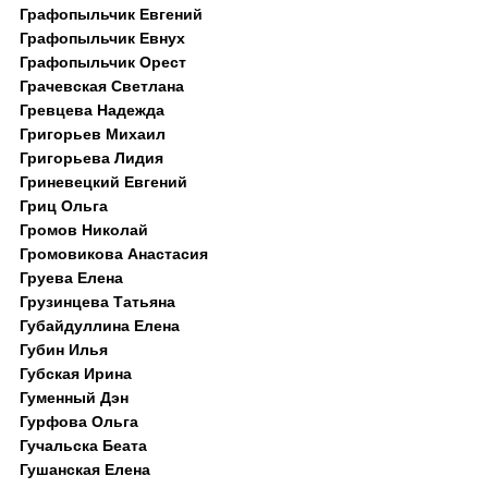
Графопыльчик Евгений
Графопыльчик Евнух
Графопыльчик Орест
Грачевская Светлана
Гревцева Надежда
Григорьев Михаил
Григорьева Лидия
Гриневецкий Евгений
Гриц Ольга
Громов Николай
Громовикова Анастасия
Груева Елена
Грузинцева Татьяна
Губайдуллина Елена
Губин Илья
Губская Ирина
Гуменный Дэн
Гурфова Ольга
Гучальска Беата
Гушанская Елена