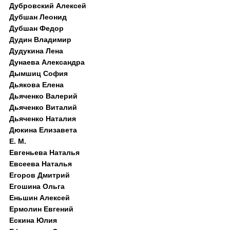
Дубровский Алексей
Дубшан Леонид
Дубшан Федор
Дудин Владимир
Дудукина Лена
Дунаева Александра
Дымшиц София
Дьякова Елена
Дьяченко Валерий
Дьяченко Виталий
Дьяченко Наталия
Дюкина Елизавета
Е. М.
Евгеньева Наталья
Евсеева Наталья
Егоров Дмитрий
Егошина Ольга
Еньшин Алексей
Ермолин Евгений
Ескина Юлия