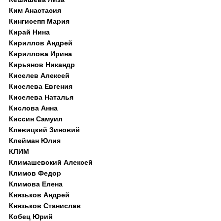
Ким Анастасия
Кингисепп Мария
Кирай Нина
Кириллов Андрей
Кириллова Ирина
Кирьянов Никандр
Киселев Алексей
Киселева Евгения
Киселева Наталья
Кислова Анна
Киссин Самуил
Клевицкий Зиновий
Клейман Юлия
КЛИМ
Климашевский Алексей
Климов Федор
Климова Елена
Князьков Андрей
Князьков Станислав
Кобец Юрий