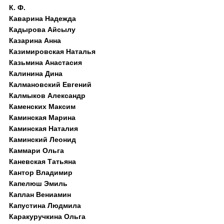
К. Ф.
Каварина Надежда
Кадырова Айсылу
Казарина Анна
Казимировская Наталья
Казьмина Анастасия
Калинина Дина
Калмановский Евгений
Калмыков Александр
Каменских Максим
Каминская Марина
Каминская Наталия
Каминский Леонид
Каммари Ольга
Каневская Татьяна
Кантор Владимир
Капелюш Эмиль
Каплан Вениамин
Капустина Людмила
Каракуручкина Ольга