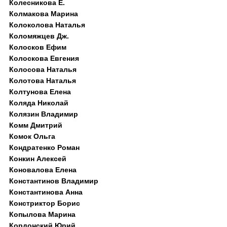
Колесникова Е.
Колмакова Марина
Колоколова Наталья
Коломяжцев Дж.
Колосков Ефим
Колоскова Евгения
Колосова Наталья
Колотова Наталья
Колтунова Елена
Коляда Николай
Колязин Владимир
Комм Дмитрий
Комок Ольга
Кондратенко Роман
Конкин Алексей
Коновалова Елена
Константинов Владимир
Константинова Анна
Констриктор Борис
Копылова Марина
Кордонский Юрий