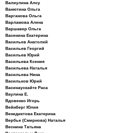
Валиулина Алсу
Ванютина Ольга
Варганова Ольга
Варламова Алена
Варшавер Ольга
Васенина Екатерина
Васильев Анатолий
Васильев Георгий
Васильев Юрий
Васильева Ксения
Васильева Наталья
Васильева Нина
Васильков Юрий
Васинаускайте Раса
Ваулина Е.
Вдовенко Игорь
Вейнберг Юлия
Венедиктова Екатерина
Вербье (Смирнова) Наталья
Веснина Татьяна