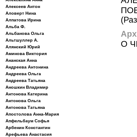
Алексеев Антон
ПОВ
Аловерт Нина
(Раз
Алпатова Ирина
Альба Ф.
Арх
Альбанова Ольга
Альтшуллер А.
О 
Алянский Юрий
Аминова Виктория
Ананская Анна
Андреева Антонина
Андреева Ольга
Андреева Татьяна
Аношкин Владимир
Антонова Катерина
Антонова Ольга
Антонова Татьяна
Апостолова Анна-Мария
Апфельбаум Софья
Арбенин Константин
Арефьева Анастасия