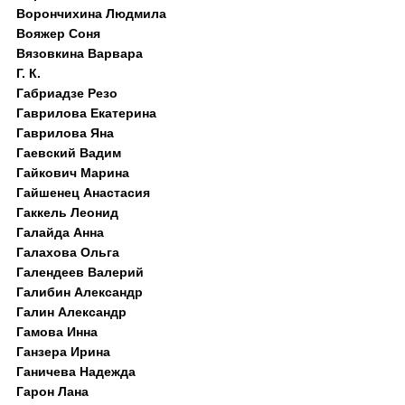
Ворончихина Людмила
Вояжер Соня
Вязовкина Варвара
Г. К.
Габриадзе Резо
Гаврилова Екатерина
Гаврилова Яна
Гаевский Вадим
Гайкович Марина
Гайшенец Анастасия
Гаккель Леонид
Галайда Анна
Галахова Ольга
Галендеев Валерий
Галибин Александр
Галин Александр
Гамова Инна
Ганзера Ирина
Ганичева Надежда
Гарон Лана