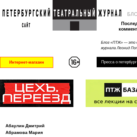
БЛ
После
коммен
Блог «ПТЖ» — это 
журнала Леонид Поп
Пресса о петербург
Интернет-магазин
Абаулин Дмитрий
Абрамова Мария