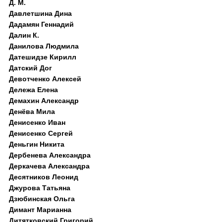
Д. M.
Давлетшина Дина
Дадамян Геннадий
Далин К.
Данилова Людмила
Датешидзе Кирилл
Датский Дог
Девотченко Алексей
Дележа Елена
Демахин Александр
Денёва Мила
Денисенко Иван
Денисенко Сергей
Деньгин Никита
Дербенева Александра
Деркачева Александра
Десятников Леонид
Джурова Татьяна
Дзюбинская Ольга
Димант Марианна
Дитятковский Григорий