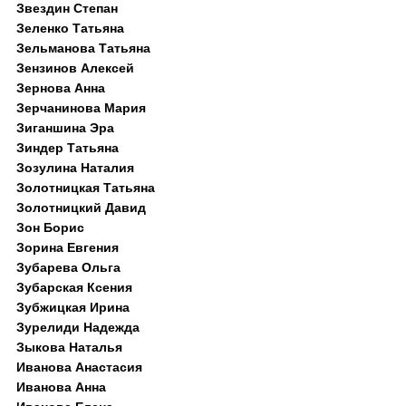
Звездин Степан
Зеленко Татьяна
Зельманова Татьяна
Зензинов Алексей
Зернова Анна
Зерчанинова Мария
Зиганшина Эра
Зиндер Татьяна
Зозулина Наталия
Золотницкая Татьяна
Золотницкий Давид
Зон Борис
Зорина Евгения
Зубарева Ольга
Зубарская Ксения
Зубжицкая Ирина
Зурелиди Надежда
Зыкова Наталья
Иванова Анастасия
Иванова Анна