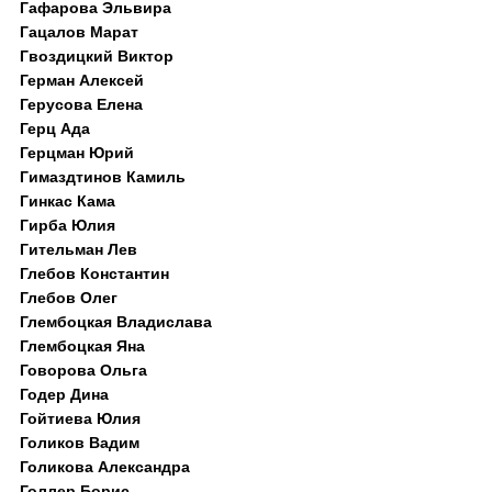
Гафарова Эльвира
Гацалов Марат
Гвоздицкий Виктор
Герман Алексей
Герусова Елена
Герц Ада
Герцман Юрий
Гимаздтинов Камиль
Гинкас Кама
Гирба Юлия
Гительман Лев
Глебов Константин
Глебов Олег
Глембоцкая Владислава
Глембоцкая Яна
Говорова Ольга
Годер Дина
Гойтиева Юлия
Голиков Вадим
Голикова Александра
Голлер Борис