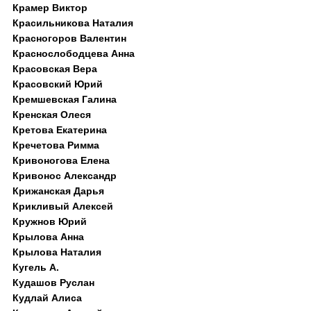
Крамер Виктор
Красильникова Наталия
Красногоров Валентин
Краснослободцева Анна
Красовская Вера
Красовский Юрий
Кремшевская Галина
Кренская Олеся
Кретова Екатерина
Кречетова Римма
Кривоногова Елена
Кривонос Александр
Крижанская Дарья
Крикливый Алексей
Кружнов Юрий
Крылова Анна
Крылова Наталия
Кугель А.
Кудашов Руслан
Кудлай Алиса