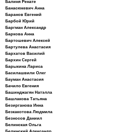
Балиня Ренате
Банасюкевич Анна
Баранов Евгений
Барбой Юрий
Баргман Александр
Баркова Анна
Бартошевич Алексей
Бартулева Анастасия
Бархатов Василий
Бархин Сергей
Барыкина Лариса
Басилашвили Олег
Бауман Анастасия
Бачило Евгения
Башинджагян Натэлла
Башлакова Татьяна
Безирганова Инна
Безкакотова Людмила
Безносов Даниил
Белинская Ольга
Белинский Александр