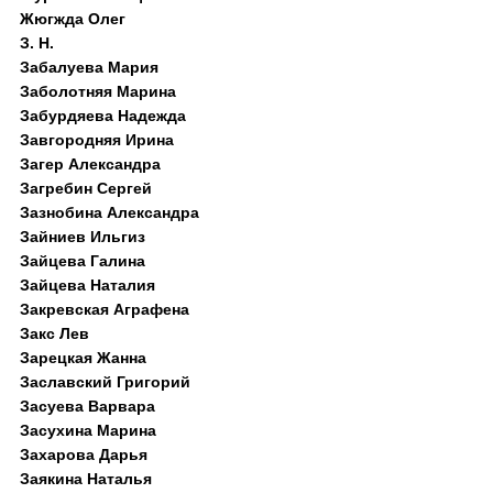
Жюгжда Олег
З. Н.
Забалуева Мария
Заболотняя Марина
Забурдяева Надежда
Завгородняя Ирина
Загер Александра
Загребин Сергей
Зазнобина Александра
Зайниев Ильгиз
Зайцева Галина
Зайцева Наталия
Закревская Аграфена
Закс Лев
Зарецкая Жанна
Заславский Григорий
Засуева Варвара
Засухина Марина
Захарова Дарья
Заякина Наталья