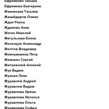
Ефременко Оксана
Ефремова Екатерина
Жаковская Татьяна
Жанайдаров Олжас
Ждан Раиса
Жданова Анна
Жегин Николай
Жегульская Елена
Железцов Александр
Желтов Владимир
Жемчужников Петр
Женовач Сергей
Житковский Алексей
Жук Вадим
Жукова Лена
Журавлев Андрей
Журавлев Вадим
Журавлева Ирина
Журавлева Наталья
Журавлева Ольга
Журавлева Софья