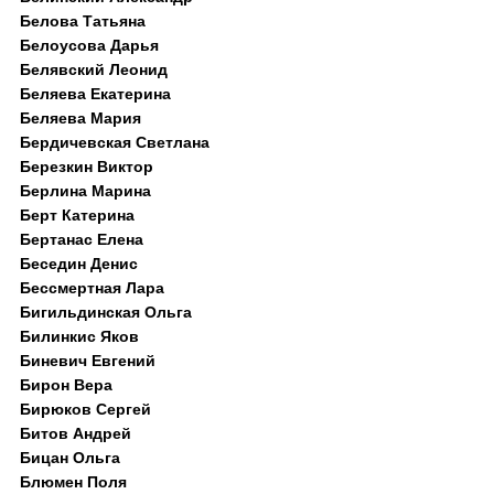
Белова Татьяна
Белоусова Дарья
Белявский Леонид
Беляева Екатерина
Беляева Мария
Бердичевская Светлана
Березкин Виктор
Берлина Марина
Берт Катерина
Бертанас Елена
Беседин Денис
Бессмертная Лара
Бигильдинская Ольга
Билинкис Яков
Биневич Евгений
Бирон Вера
Бирюков Сергей
Битов Андрей
Бицан Ольга
Блюмен Поля