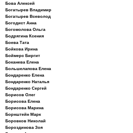
Бова Алексей
Богатырев Владимир
Богатырев Всеволод
Богодист Анна
Богомолова Ольга
Бодрягина Ксения
Боева Тата
Бойкова Ирина
Боймерс Биргит
Боканева Елена
Большелапова Елена
Бондаренко Елена
Бондаренко Наталья
Бондаренко Сергей
Борисов Олег
Борисова Елена
Борисова Марина
Борнштейн Марк
Боровков Николай
Бороздинова Зоя