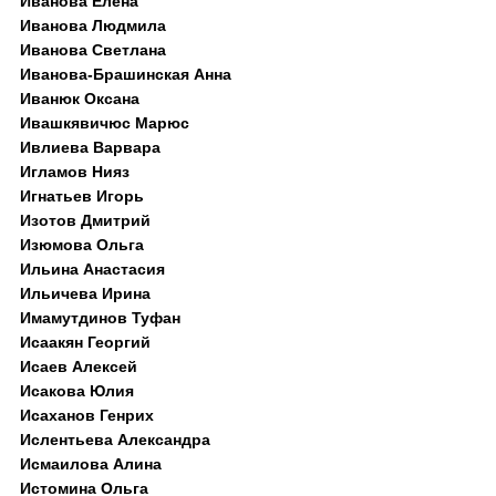
Иванова Елена
Иванова Людмила
Иванова Светлана
Иванова-Брашинская Анна
Иванюк Оксана
Ивашкявичюс Марюс
Ивлиева Варвара
Игламов Нияз
Игнатьев Игорь
Изотов Дмитрий
Изюмова Ольга
Ильина Анастасия
Ильичева Ирина
Имамутдинов Туфан
Исаакян Георгий
Исаев Алексей
Исакова Юлия
Исаханов Генрих
Ислентьева Александра
Исмаилова Алина
Истомина Ольга