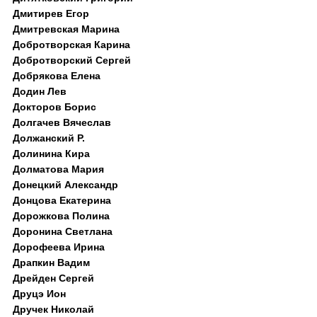
Дмитирев Егор
Дмитревская Марина
Добротворская Карина
Добротворский Сергей
Добрякова Елена
Додин Лев
Докторов Борис
Долгачев Вячеслав
Должанский Р.
Долинина Кира
Долматова Мария
Донецкий Александр
Донцова Екатерина
Дорожкова Полина
Доронина Светлана
Дорофеева Ирина
Драпкин Вадим
Дрейден Сергей
Друцэ Ион
Дручек Николай