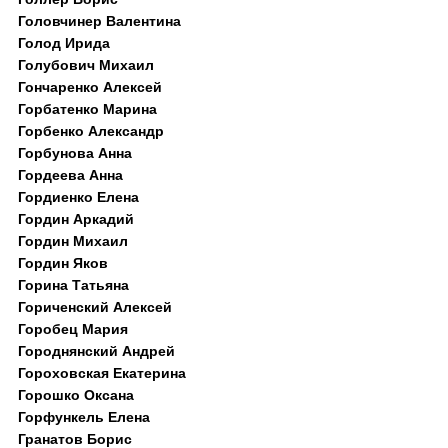
Головчинер Валентина
Голод Ирида
Голубович Михаил
Гончаренко Алексей
Горбатенко Марина
Горбенко Александр
Горбунова Анна
Гордеева Анна
Гордиенко Елена
Гордин Аркадий
Гордин Михаил
Гордин Яков
Горина Татьяна
Гориченский Алексей
Горобец Мария
Городнянский Андрей
Гороховская Екатерина
Горошко Оксана
Горфункель Елена
Гранатов Борис