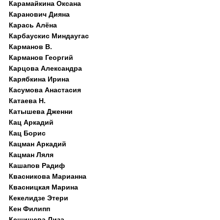
Карамайкина Оксана
Каранович Дияна
Карась Алёна
Карбаускис Миндаугас
Карманов В.
Карманов Георгий
Карцова Александра
Карябкина Ирина
Касумова Анастасия
Катаева Н.
Катышева Дженни
Кац Аркадий
Кац Борис
Кацман Аркадий
Кацман Ляля
Кашапов Радиф
Квасникова Марианна
Квасницкая Марина
Кекелидзе Этери
Кен Филипп
Кешишева Лиза