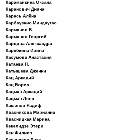
Карамайкина Оксана
Каранович Дияна
Карась Алёна
Карбаускис Миндаугас
Карманов В.
Карманов Георгий
Карцова Александра
Карябкина Ирина
Касумова Анастасия
Катаева Н.
Катышева Дженни
Кац Аркадий
Кац Борис
Кацман Аркадий
Кацман Ляля
Кашапов Радиф
Квасникова Марианна
Квасницкая Марина
Кекелидзе Этери
Кен Филипп
Кешишева Лиза