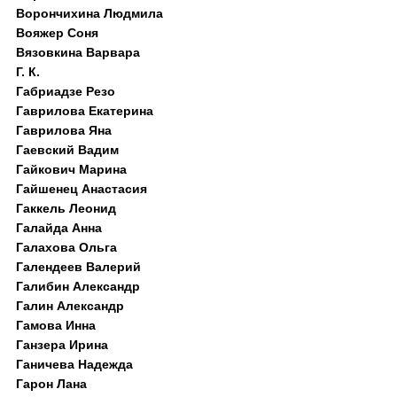
Ворончихина Людмила
Вояжер Соня
Вязовкина Варвара
Г. К.
Габриадзе Резо
Гаврилова Екатерина
Гаврилова Яна
Гаевский Вадим
Гайкович Марина
Гайшенец Анастасия
Гаккель Леонид
Галайда Анна
Галахова Ольга
Галендеев Валерий
Галибин Александр
Галин Александр
Гамова Инна
Ганзера Ирина
Ганичева Надежда
Гарон Лана