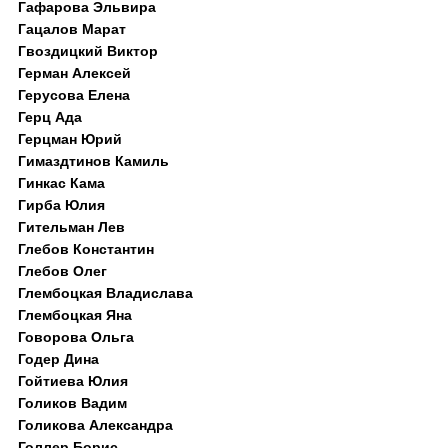
Гафарова Эльвира
Гацалов Марат
Гвоздицкий Виктор
Герман Алексей
Герусова Елена
Герц Ада
Герцман Юрий
Гимаздтинов Камиль
Гинкас Кама
Гирба Юлия
Гительман Лев
Глебов Константин
Глебов Олег
Глембоцкая Владислава
Глембоцкая Яна
Говорова Ольга
Годер Дина
Гойтиева Юлия
Голиков Вадим
Голикова Александра
Голлер Борис