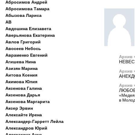
Абросимов Андрей
Абросимова Тамара
Абызова Лариса
АВ
Авдошина Елизавета
Аверьянова Екатерина
Авлов Григорий
Авосеев Небось
Авраменко Евгений
Архив 
НЕВЕС
Агишева Нина
Азизян Марина
Архив 
Аитова Ксения
АНЕКД
Акимова Юлия
Архив 
Аксенова Галина
ЛЮБОВ
Аксенова Дарья
«Медея»
в Молод
Аксенова Маргарита
Аксер Эрвин
Алексайте Ирена
Александер-Гарретт Лейла
Александров Юрий
Алексахина Анна