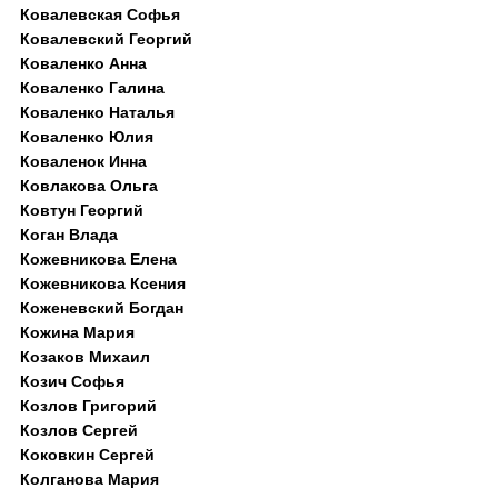
Ковалевская Софья
Ковалевский Георгий
Коваленко Анна
Коваленко Галина
Коваленко Наталья
Коваленко Юлия
Коваленок Инна
Ковлакова Ольга
Ковтун Георгий
Коган Влада
Кожевникова Елена
Кожевникова Ксения
Коженевский Богдан
Кожина Мария
Козаков Михаил
Козич Софья
Козлов Григорий
Козлов Сергей
Коковкин Сергей
Колганова Мария