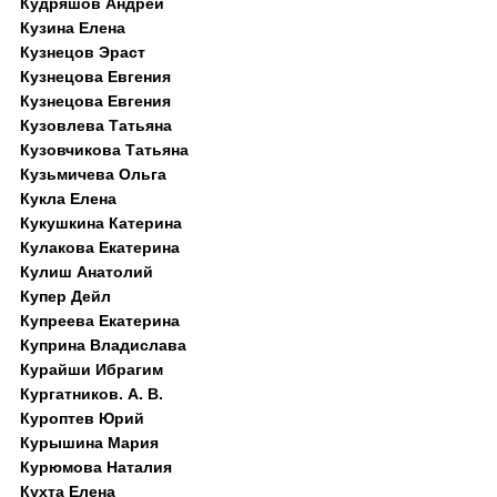
Кудряшов Андрей
Кузина Елена
Кузнецов Эраст
Кузнецова Евгения
Кузнецова Евгения
Кузовлева Татьяна
Кузовчикова Татьяна
Кузьмичева Ольга
Кукла Елена
Кукушкина Катерина
Кулакова Екатерина
Кулиш Анатолий
Купер Дейл
Купреева Екатерина
Куприна Владислава
Курайши Ибрагим
Кургатников. А. В.
Куроптев Юрий
Курышина Мария
Курюмова Наталия
Кухта Елена