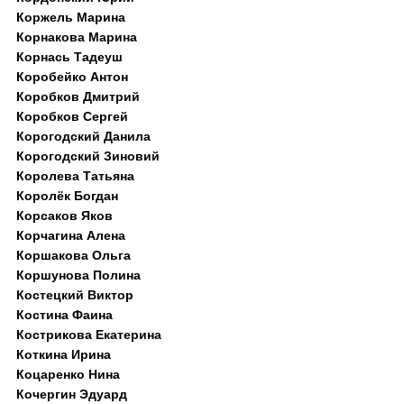
Коржель Марина
Корнакова Марина
Корнась Тадеуш
Коробейко Антон
Коробков Дмитрий
Коробков Сергей
Корогодский Данила
Корогодский Зиновий
Королева Татьяна
Королёк Богдан
Корсаков Яков
Корчагина Алена
Коршакова Ольга
Коршунова Полина
Костецкий Виктор
Костина Фаина
Кострикова Екатерина
Коткина Ирина
Коцаренко Нина
Кочергин Эдуард