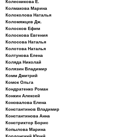
Колесникова Е.
Колмакова Марина
Колоколова Наталья
Коломяжцев Дж.
Колосков Ефим
Колоскова Евгения
Колосова Наталья
Колотова Наталья
Колтунова Елена
Коляда Николай
Колязин Владимир
Комм Дмитрий
Комок Ольга
Кондратенко Роман
Конкин Алексей
Коновалова Елена
Константинов Владимир
Константинова Анна
Констриктор Борис
Копылова Марина
Кордонский Юрий