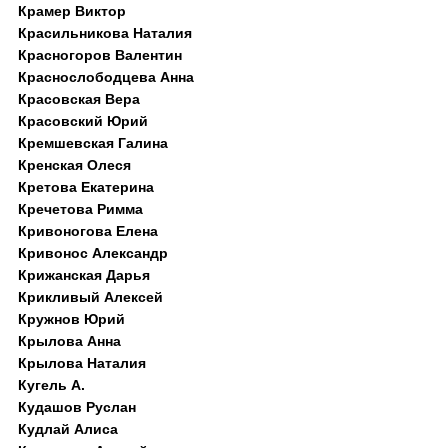
Крамер Виктор
Красильникова Наталия
Красногоров Валентин
Краснослободцева Анна
Красовская Вера
Красовский Юрий
Кремшевская Галина
Кренская Олеся
Кретова Екатерина
Кречетова Римма
Кривоногова Елена
Кривонос Александр
Крижанская Дарья
Крикливый Алексей
Кружнов Юрий
Крылова Анна
Крылова Наталия
Кугель А.
Кудашов Руслан
Кудлай Алиса