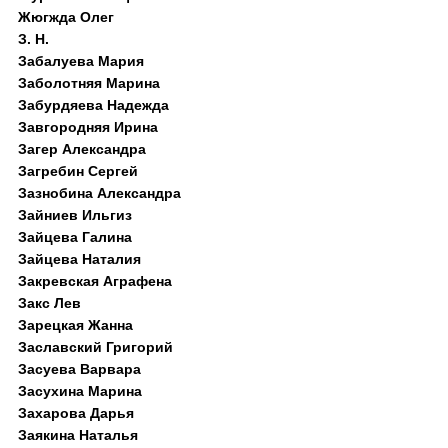
Жюгжда Олег
З. Н.
Забалуева Мария
Заболотняя Марина
Забурдяева Надежда
Завгородняя Ирина
Загер Александра
Загребин Сергей
Зазнобина Александра
Зайниев Ильгиз
Зайцева Галина
Зайцева Наталия
Закревская Аграфена
Закс Лев
Зарецкая Жанна
Заславский Григорий
Засуева Варвара
Засухина Марина
Захарова Дарья
Заякина Наталья