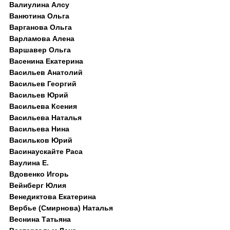
Валиулина Алсу
Ванютина Ольга
Варганова Ольга
Варламова Алена
Варшавер Ольга
Васенина Екатерина
Васильев Анатолий
Васильев Георгий
Васильев Юрий
Васильева Ксения
Васильева Наталья
Васильева Нина
Васильков Юрий
Васинаускайте Раса
Ваулина Е.
Вдовенко Игорь
Вейнберг Юлия
Венедиктова Екатерина
Вербье (Смирнова) Наталья
Веснина Татьяна