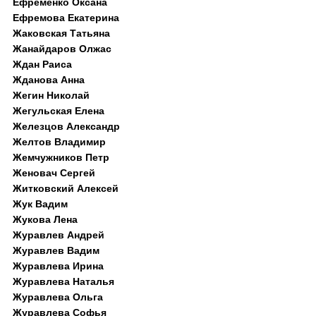
Ефременко Оксана
Ефремова Екатерина
Жаковская Татьяна
Жанайдаров Олжас
Ждан Раиса
Жданова Анна
Жегин Николай
Жегульская Елена
Железцов Александр
Желтов Владимир
Жемчужников Петр
Женовач Сергей
Житковский Алексей
Жук Вадим
Жукова Лена
Журавлев Андрей
Журавлев Вадим
Журавлева Ирина
Журавлева Наталья
Журавлева Ольга
Журавлева Софья