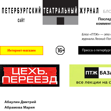
БЛ
После
коммен
Блог «ПТЖ» — это 
журнала Леонид Поп
Пресса о петербург
Интернет-магазин
Абаулин Дмитрий
Абрамова Мария