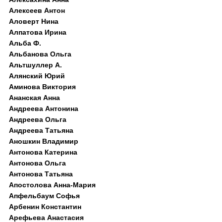
Алексеев Антон
Аловерт Нина
Алпатова Ирина
Альба Ф.
Альбанова Ольга
Альтшуллер А.
Алянский Юрий
Аминова Виктория
Ананская Анна
Андреева Антонина
Андреева Ольга
Андреева Татьяна
Аношкин Владимир
Антонова Катерина
Антонова Ольга
Антонова Татьяна
Апостолова Анна-Мария
Апфельбаум Софья
Арбенин Константин
Арефьева Анастасия