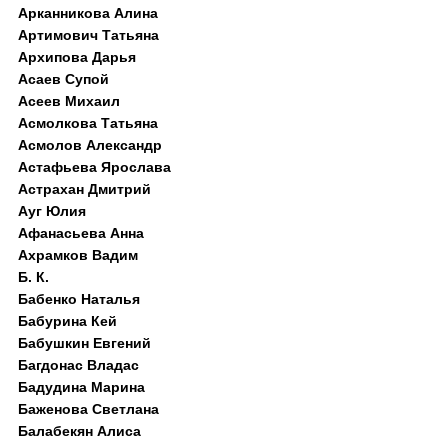
Арканникова Алина
Артимович Татьяна
Архипова Дарья
Асаев Супой
Асеев Михаил
Асмолкова Татьяна
Асмолов Александр
Астафьева Ярослава
Астрахан Дмитрий
Ауг Юлия
Афанасьева Анна
Ахрамков Вадим
Б. К.
Бабенко Наталья
Бабурина Кей
Бабушкин Евгений
Багдонас Владас
Бадудина Марина
Баженова Светлана
Балабекян Алиса