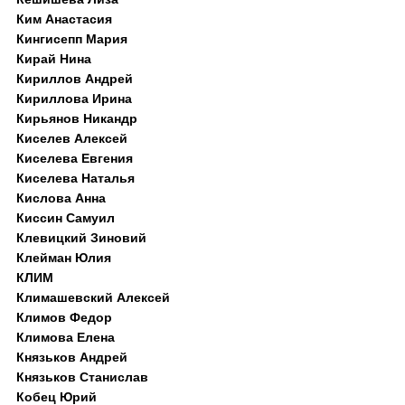
Ким Анастасия
Кингисепп Мария
Кирай Нина
Кириллов Андрей
Кириллова Ирина
Кирьянов Никандр
Киселев Алексей
Киселева Евгения
Киселева Наталья
Кислова Анна
Киссин Самуил
Клевицкий Зиновий
Клейман Юлия
КЛИМ
Климашевский Алексей
Климов Федор
Климова Елена
Князьков Андрей
Князьков Станислав
Кобец Юрий