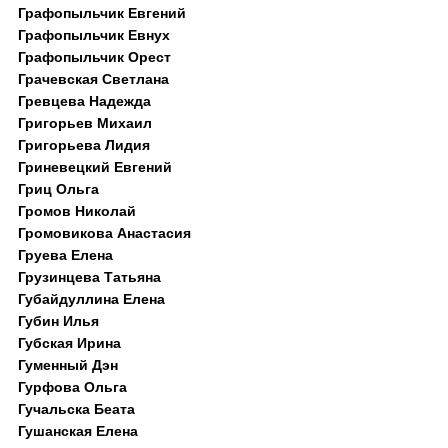
Графопыльчик Евгений
Графопыльчик Евнух
Графопыльчик Орест
Грачевская Светлана
Гревцева Надежда
Григорьев Михаил
Григорьева Лидия
Гриневецкий Евгений
Гриц Ольга
Громов Николай
Громовикова Анастасия
Груева Елена
Грузинцева Татьяна
Губайдуллина Елена
Губин Илья
Губская Ирина
Гуменный Дэн
Гурфова Ольга
Гучальска Беата
Гушанская Елена