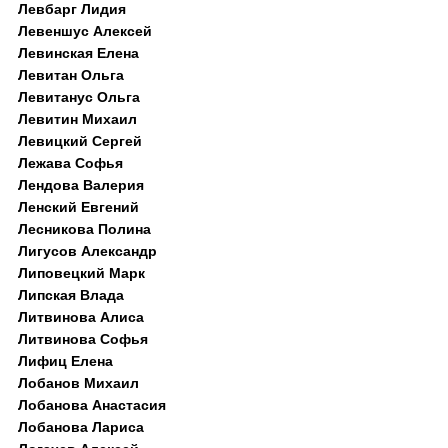
Левбарг Лидия
Левеншус Алексей
Левинская Елена
Левитан Ольга
Левитанус Ольга
Левитин Михаил
Левицкий Сергей
Лежава Софья
Лендова Валерия
Ленский Евгений
Лесникова Полина
Лигусов Александр
Липовецкий Марк
Липская Влада
Литвинова Алиса
Литвинова Софья
Лифиц Елена
Лобанов Михаил
Лобанова Анастасия
Лобанова Лариса