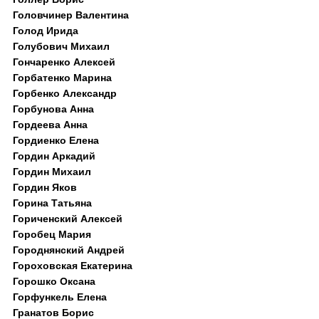
Головчинер Валентина
Голод Ирида
Голубович Михаил
Гончаренко Алексей
Горбатенко Марина
Горбенко Александр
Горбунова Анна
Гордеева Анна
Гордиенко Елена
Гордин Аркадий
Гордин Михаил
Гордин Яков
Горина Татьяна
Гориченский Алексей
Горобец Мария
Городнянский Андрей
Гороховская Екатерина
Горошко Оксана
Горфункель Елена
Гранатов Борис