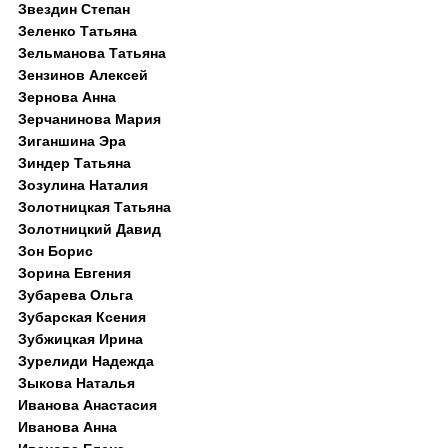
Звездин Степан
Зеленко Татьяна
Зельманова Татьяна
Зензинов Алексей
Зернова Анна
Зерчанинова Мария
Зиганшина Эра
Зиндер Татьяна
Зозулина Наталия
Золотницкая Татьяна
Золотницкий Давид
Зон Борис
Зорина Евгения
Зубарева Ольга
Зубарская Ксения
Зубжицкая Ирина
Зурелиди Надежда
Зыкова Наталья
Иванова Анастасия
Иванова Анна