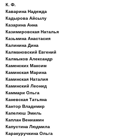
К. Ф.
Каварина Надежда
Кадырова Айсылу
Казарина Анна
Казимировская Наталья
Казьмина Анастасия
Калинина Дина
Калмановский Евгений
Калмыков Александр
Каменских Максим
Каминская Марина
Каминская Наталия
Каминский Леонид
Каммари Ольга
Каневская Татьяна
Кантор Владимир
Капелюш Эмиль
Каплан Вениамин
Капустина Людмила
Каракуручкина Ольга