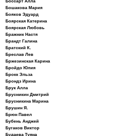
Боссарт Алла
Бошакова Мария
Бояков Эдуард
Боярская Катерина
Боярская Любовь
Бражник Настя
Брандт Галина
Братский К.
Бреслав Лев
Бржезинская Карина
Бройдо Юлия
Брокк Эльза
Брондз Ирина
Брук Алла
Брусникин Дмитрий
Брусникина Марина
Брушин Я.
Брюн Павел
Бубень Анджей
Бугаков Виктор
Будаева Туяна