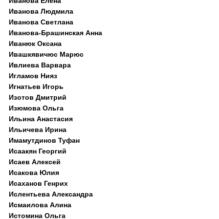
Иванова Елена
Иванова Людмила
Иванова Светлана
Иванова-Брашинская Анна
Иванюк Оксана
Ивашкявичюс Марюс
Ивлиева Варвара
Игламов Нияз
Игнатьев Игорь
Изотов Дмитрий
Изюмова Ольга
Ильина Анастасия
Ильичева Ирина
Имамутдинов Туфан
Исаакян Георгий
Исаев Алексей
Исакова Юлия
Исаханов Генрих
Ислентьева Александра
Исмаилова Алина
Истомина Ольга