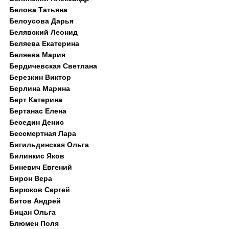
Белова Татьяна
Белоусова Дарья
Белявский Леонид
Беляева Екатерина
Беляева Мария
Бердичевская Светлана
Березкин Виктор
Берлина Марина
Берт Катерина
Бертанас Елена
Беседин Денис
Бессмертная Лара
Бигильдинская Ольга
Билинкис Яков
Биневич Евгений
Бирон Вера
Бирюков Сергей
Битов Андрей
Бицан Ольга
Блюмен Поля