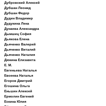
Дубровский Алексей
Дубшан Леонид
Дубшан Федор
Дудин Владимир
Дудукина Лена
Дунаева Александра
Дымшиц София
Дьякова Елена
Дьяченко Валерий
Дьяченко Виталий
Дьяченко Наталия
Дюкина Елизавета
Е. М.
Евгеньева Наталья
Евсеева Наталья
Егоров Дмитрий
Егошина Ольга
Еньшин Алексей
Ермолин Евгений
Ескина Юлия