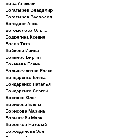
Бова Алексей
Богатырев Владимир
Богатырев Всеволод
Богодист Анна
Богомолова Ольга
Бодрягина Ксения
Боева Тата
Бойкова Ирина
Боймерс Биргит
Боканева Елена
Большелапова Елена
Бондаренко Елена
Бондаренко Наталья
Бондаренко Сергей
Борисов Олег
Борисова Елена
Борисова Марина
Борнштейн Марк
Боровков Николай
Бороздинова Зоя