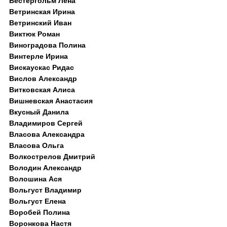
Вестергольм Лена
Ветринская Ирина
Ветринский Иван
Виктюк Роман
Виноградова Полина
Винтерле Ирина
Вискаускас Ридас
Вислов Александр
Витковская Алиса
Вишневская Анастасия
Вкусный Данила
Владимиров Сергей
Власова Александра
Власова Ольга
Волкострелов Дмитрий
Володин Александр
Волошина Ася
Вольгуст Владимир
Вольгуст Елена
Воробей Полина
Воронкова Настя