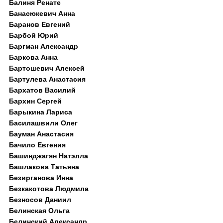
Балиня Ренате
Банасюкевич Анна
Баранов Евгений
Барбой Юрий
Баргман Александр
Баркова Анна
Бартошевич Алексей
Бартулева Анастасия
Бархатов Василий
Бархин Сергей
Барыкина Лариса
Басилашвили Олег
Бауман Анастасия
Бачило Евгения
Башинджагян Натэлла
Башлакова Татьяна
Безирганова Инна
Безкакотова Людмила
Безносов Даниил
Белинская Ольга
Белинский Александр