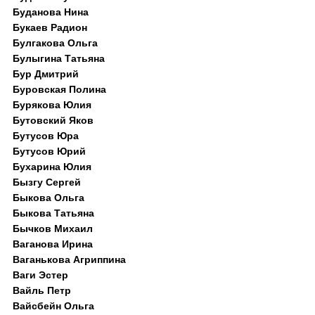
Буданова Нина
Букаев Радион
Булгакова Ольга
Булыгина Татьяна
Бур Дмитрий
Буровская Полина
Бурякова Юлия
Бутовский Яков
Бутусов Юра
Бутусов Юрий
Бухарина Юлия
Бызгу Сергей
Быкова Ольга
Быкова Татьяна
Бычков Михаил
Ваганова Ирина
Ваганькова Агриппина
Ваги Эстер
Вайль Петр
Вайсбейн Ольга