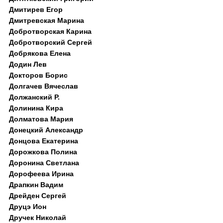
Дмитирев Егор
Дмитревская Марина
Добротворская Карина
Добротворский Сергей
Добрякова Елена
Додин Лев
Докторов Борис
Долгачев Вячеслав
Должанский Р.
Долинина Кира
Долматова Мария
Донецкий Александр
Донцова Екатерина
Дорожкова Полина
Доронина Светлана
Дорофеева Ирина
Драпкин Вадим
Дрейден Сергей
Друцэ Ион
Дручек Николай