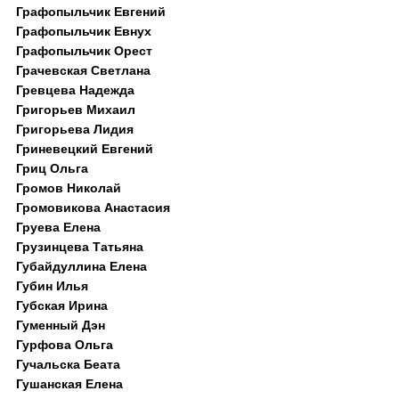
Графопыльчик Евгений
Графопыльчик Евнух
Графопыльчик Орест
Грачевская Светлана
Гревцева Надежда
Григорьев Михаил
Григорьева Лидия
Гриневецкий Евгений
Гриц Ольга
Громов Николай
Громовикова Анастасия
Груева Елена
Грузинцева Татьяна
Губайдуллина Елена
Губин Илья
Губская Ирина
Гуменный Дэн
Гурфова Ольга
Гучальска Беата
Гушанская Елена