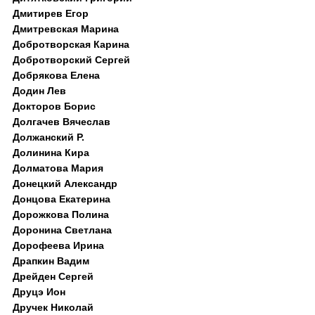
Дмитирев Егор
Дмитревская Марина
Добротворская Карина
Добротворский Сергей
Добрякова Елена
Додин Лев
Докторов Борис
Долгачев Вячеслав
Должанский Р.
Долинина Кира
Долматова Мария
Донецкий Александр
Донцова Екатерина
Дорожкова Полина
Доронина Светлана
Дорофеева Ирина
Драпкин Вадим
Дрейден Сергей
Друцэ Ион
Дручек Николай