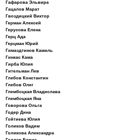
Гафарова Эльвира
Гацалов Марат
Гвоздицкий Виктор
Герман Алексей
Герусова Елена
Герц Ада
Герцман Юрий
Гимаздтинов Камиль
Гинкас Кама
Гирба Юлия
Гительман Лев
Глебов Константин
Глебов Олег
Глембоцкая Владислава
Глембоцкая Яна
Говорова Ольга
Годер Дина
Гойтиева Юлия
Голиков Вадим
Голикова Александра
Голлер Борис