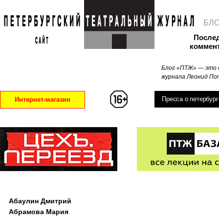
БЛ
После
коммен
Блог «ПТЖ» — это 
журнала Леонид Поп
Пресса о петербург
Интернет-магазин
Абаулин Дмитрий
Абрамова Мария