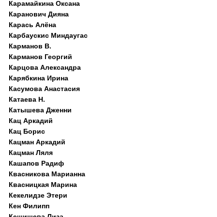
Карамайкина Оксана
Каранович Дияна
Карась Алёна
Карбаускис Миндаугас
Карманов В.
Карманов Георгий
Карцова Александра
Карябкина Ирина
Касумова Анастасия
Катаева Н.
Катышева Дженни
Кац Аркадий
Кац Борис
Кацман Аркадий
Кацман Ляля
Кашапов Радиф
Квасникова Марианна
Квасницкая Марина
Кекелидзе Этери
Кен Филипп
Кешишева Лиза