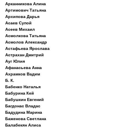
Арканникова Алина
Артимович Татьяна
Архипова Дарья
Асаев Супой
Асеев Михаил
Асмолкова Татьяна
Асмолов Александр
Астафьева Ярослава
Астрахан Дмитрий
Ауг Юлия
Афанасьева Анна
Ахрамков Вадим
Б. К.
Бабенко Наталья
Бабурина Кей
Бабушкин Евгений
Багдонас Владас
Бадудина Марина
Баженова Светлана
Балабекян Алиса