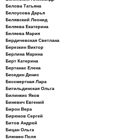
Белова Татьяна
Белоусова Дарья
Белявский Леонид
Беляева Екатерина
Беляева Мария
Бердичевская Светлана
Березкин Виктор
Берлина Марина
Берт Катерина
Бертанас Елена
Беседин Денис
Бессмертная Лара
Бигильдинская Ольга
Билинкис Яков
Биневич Евгений
Бирон Вера
Бирюков Сергей
Битов Андрей
Бицан Ольга
Блюмен Поля