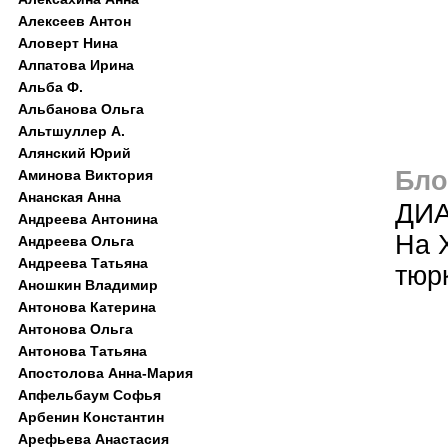
Алексеев Антон
Аловерт Нина
Алпатова Ирина
Альба Ф.
Альбанова Ольга
Альтшуллер А.
Алянский Юрий
Блог
Аминова Виктория
Ананская Анна
ДИА
Андреева Антонина
На 
Андреева Ольга
Андреева Татьяна
тюр
Аношкин Владимир
Антонова Катерина
Антонова Ольга
Антонова Татьяна
Апостолова Анна-Мария
Апфельбаум Софья
Арбенин Константин
Арефьева Анастасия