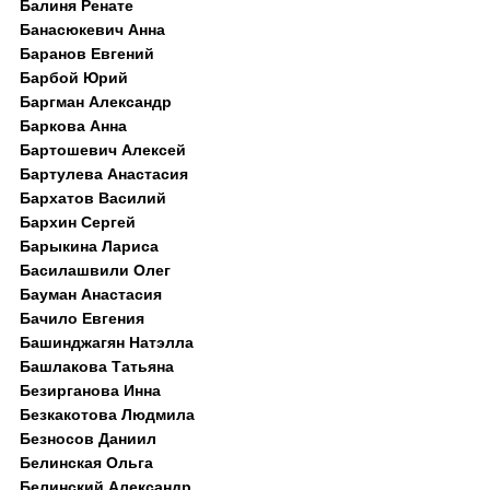
Балиня Ренате
Банасюкевич Анна
Баранов Евгений
Барбой Юрий
Баргман Александр
Баркова Анна
Бартошевич Алексей
Бартулева Анастасия
Бархатов Василий
Бархин Сергей
Барыкина Лариса
Басилашвили Олег
Бауман Анастасия
Бачило Евгения
Башинджагян Натэлла
Башлакова Татьяна
Безирганова Инна
Безкакотова Людмила
Безносов Даниил
Белинская Ольга
Белинский Александр