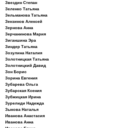
Звездин Степан
Зеленко Татьяна
Зельманова Татьяна
Зензинов Алексей
Зернова Анна
Зерчанинова Мария
Зиганшина Эра
Зиндер Татьяна
Зозулина Наталия
Золотницкая Татьяна
Золотницкий Давид
Зон Борис
Зорина Евгения
Зубарева Ольга
Зубарская Ксения
Зубжицкая Ирина
Зурелиди Надежда
Зыкова Наталья
Иванова Анастасия
Иванова Анна