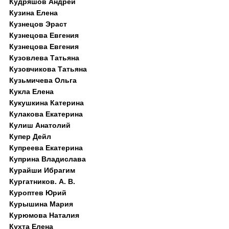
Кудряшов Андрей
Кузина Елена
Кузнецов Эраст
Кузнецова Евгения
Кузнецова Евгения
Кузовлева Татьяна
Кузовчикова Татьяна
Кузьмичева Ольга
Кукла Елена
Кукушкина Катерина
Кулакова Екатерина
Кулиш Анатолий
Купер Дейл
Купреева Екатерина
Куприна Владислава
Курайши Ибрагим
Кургатников. А. В.
Куроптев Юрий
Курышина Мария
Курюмова Наталия
Кухта Елена