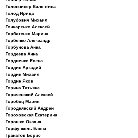
Головчинер Валентина
Голод Ирида
Голубович Михаил
Гончаренко Алексей
Горбатенко Марина
Горбенко Александр
Горбунова Анна
Гордеева Анна
Гордиенко Елена
Гордин Аркадий
Гордин Михаил
Гордин Яков
Горина Татьяна
Гориченский Алексей
Горобец Мария
Городнянский Андрей
Гороховская Екатерина
Горошко Оксана
Горфункель Елена
Гранатов Борис