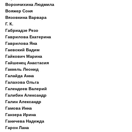
Ворончихина Людмила
Вояжер Соня
Вязовкина Варвара
Г. К.
Габриадзе Резо
Гаврилова Екатерина
Гаврилова Яна
Гаевский Вадим
Гайкович Марина
Гайшенец Анастасия
Гаккель Леонид
Галайда Анна
Галахова Ольга
Галендеев Валерий
Галибин Александр
Галин Александр
Гамова Инна
Ганзера Ирина
Ганичева Надежда
Гарон Лана