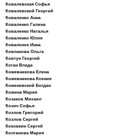
Ковалевская Софья
Ковалевский Георгий
Коваленко Анна
Коваленко Галина
Коваленко Наталья
Коваленко Юлия
Коваленок Инна
Ковлакова Ольга
Ковтун Георгий
Коган Влада
Кожевникова Елена
Кожевникова Ксения
Коженевский Богдан
Кожина Мария
Козаков Михаил
Козич Софья
Козлов Григорий
Козлов Сергей
Коковкин Сергей
Колганова Мария