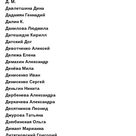
Д. M.
Давлетшина Дина
Дадамян Геннадий
Далин К.
Данилова Людмила
Датешидзе Кирилл
Датский Дог
Девотченко Алексей
Дележа Елена
Демахин Александр
Денёва Мила
Денисенко Иван
Денисенко Сергей
Деньгин Никита
Дербенева Александра
Деркачева Александра
Десятников Леонид
Джурова Татьяна
Дзюбинская Ольга
Димант Марианна
Дитятковский Григорий