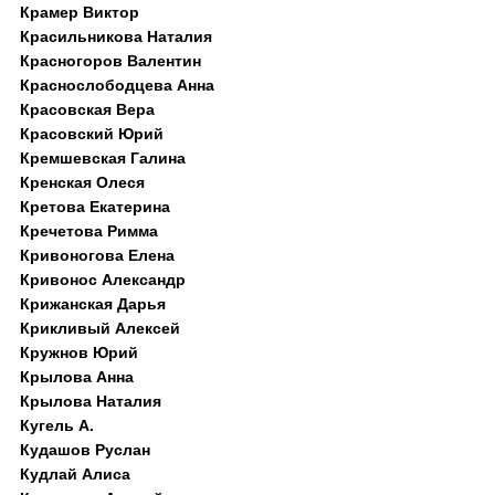
Крамер Виктор
Красильникова Наталия
Красногоров Валентин
Краснослободцева Анна
Красовская Вера
Красовский Юрий
Кремшевская Галина
Кренская Олеся
Кретова Екатерина
Кречетова Римма
Кривоногова Елена
Кривонос Александр
Крижанская Дарья
Крикливый Алексей
Кружнов Юрий
Крылова Анна
Крылова Наталия
Кугель А.
Кудашов Руслан
Кудлай Алиса