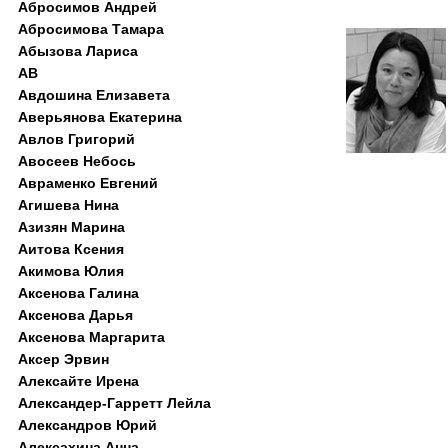
Абросимов Андрей
Абросимова Тамара
Абызова Лариса
АВ
Авдошина Елизавета
Аверьянова Екатерина
Авлов Григорий
Авосеев Небось
Авраменко Евгений
Агишева Нина
Азизян Марина
Аитова Ксения
Акимова Юлия
Аксенова Галина
Аксенова Дарья
Аксенова Маргарита
Аксер Эрвин
Алексайте Ирена
Александер-Гарретт Лейла
Александров Юрий
Алексахина Анна