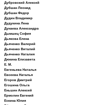
Дубровский Алексей
Дубшан Леонид
Дубшан Федор
Дудин Владимир
Дудукина Лена
Дунаева Александра
Дымшиц София
Дьякова Елена
Дьяченко Валерий
Дьяченко Виталий
Дьяченко Наталия
Дюкина Елизавета
Е. М.
Евгеньева Наталья
Евсеева Наталья
Егоров Дмитрий
Егошина Ольга
Еньшин Алексей
Ермолин Евгений
Ескина Юлия