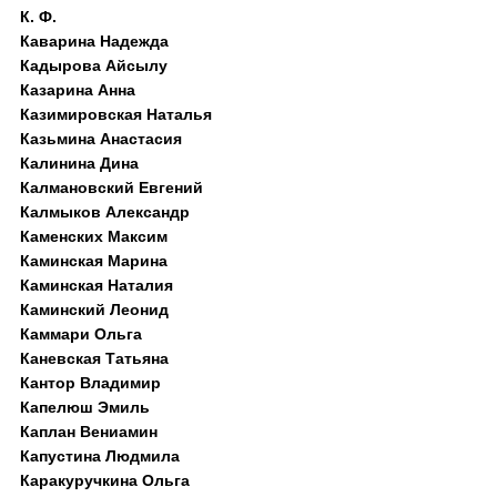
К. Ф.
Каварина Надежда
Кадырова Айсылу
Казарина Анна
Казимировская Наталья
Казьмина Анастасия
Калинина Дина
Калмановский Евгений
Калмыков Александр
Каменских Максим
Каминская Марина
Каминская Наталия
Каминский Леонид
Каммари Ольга
Каневская Татьяна
Кантор Владимир
Капелюш Эмиль
Каплан Вениамин
Капустина Людмила
Каракуручкина Ольга