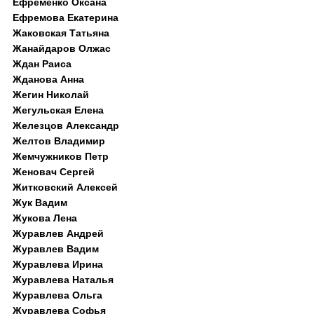
Ефременко Оксана
Ефремова Екатерина
Жаковская Татьяна
Жанайдаров Олжас
Ждан Раиса
Жданова Анна
Жегин Николай
Жегульская Елена
Железцов Александр
Желтов Владимир
Жемчужников Петр
Женовач Сергей
Житковский Алексей
Жук Вадим
Жукова Лена
Журавлев Андрей
Журавлев Вадим
Журавлева Ирина
Журавлева Наталья
Журавлева Ольга
Журавлева Софья