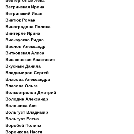
Вестергольм Лена
Ветринская Ирина
Ветринский Иван
Виктюк Роман
Виноградова Полина
Винтерле Ирина
Вискаускас Ридас
Вислов Александр
Витковская Алиса
Вишневская Анастасия
Вкусный Данила
Владимиров Сергей
Власова Александра
Власова Ольга
Волкострелов Дмитрий
Володин Александр
Волошина Ася
Вольгуст Владимир
Вольгуст Елена
Воробей Полина
Воронкова Настя