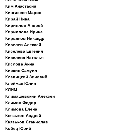
Ким Анастасия
Кингисепп Мария
Кирай Нина
Кириллов Андрей
Кириллова Ирина
Кирьянов Никандр
Киселев Алексей
Киселева Евгения
Киселева Наталья
Кислова Анна
Киссин Самуил
Клевицкий Зиновий
Клейман Юлия
КЛИМ
Климашевский Алексей
Климов Федор
Климова Елена
Князьков Андрей
Князьков Станислав
Кобец Юрий