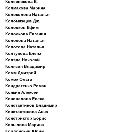
Колесникова Е.
Колмакова Марина
Колоколова Наталья
Коломяжцев Дж.
Колосков Ефим
Колоскова Евгения
Колосова Наталья
Колотова Наталья
Колтунова Елена
Коляда Николай
Колязин Владимир
Комм Дмитрий
Комок Ольга
Кондратенко Роман
Конкин Алексей
Коновалова Елена
Константинов Владимир
Константинова Анна
Констриктор Борис
Копылова Марина
Кордонский Юрий