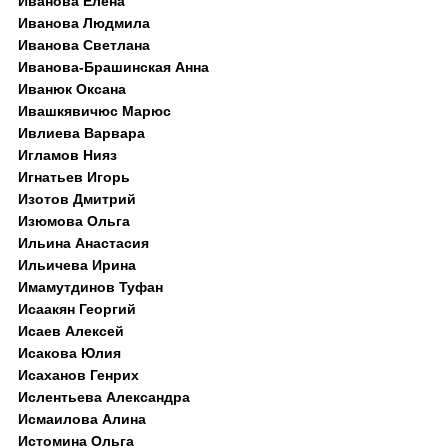
Иванова Елена
Иванова Людмила
Иванова Светлана
Иванова-Брашинская Анна
Иванюк Оксана
Ивашкявичюс Марюс
Ивлиева Варвара
Игламов Нияз
Игнатьев Игорь
Изотов Дмитрий
Изюмова Ольга
Ильина Анастасия
Ильичева Ирина
Имамутдинов Туфан
Исаакян Георгий
Исаев Алексей
Исакова Юлия
Исаханов Генрих
Ислентьева Александра
Исмаилова Алина
Истомина Ольга