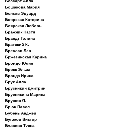
Боссарт Алла
Бошакова Мария
Бояков Эдуард
Боярская Катерина
Боярская Любовь
Бражник Настя
Брандт Галина
Братский К.
Бреслав Лев
Бржезинская Карина
Бройдо Юлия
Брокк Эльза
Брондз Ирина
Брук Алла
Брусникин Дмитрий
Брусникина Марина
Брушин Я.
Брюн Павел
Бубень Анджей
Бугаков Виктор
Будаева Туяна