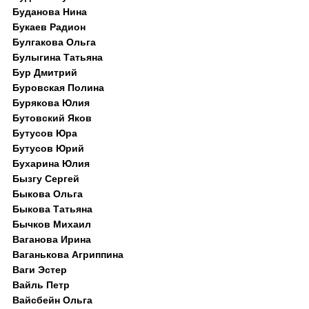
Буданова Нина
Букаев Радион
Булгакова Ольга
Булыгина Татьяна
Бур Дмитрий
Буровская Полина
Бурякова Юлия
Бутовский Яков
Бутусов Юра
Бутусов Юрий
Бухарина Юлия
Бызгу Сергей
Быкова Ольга
Быкова Татьяна
Бычков Михаил
Ваганова Ирина
Ваганькова Агриппина
Ваги Эстер
Вайль Петр
Вайсбейн Ольга