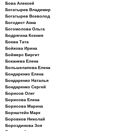
Бова Алексей
Богатырев Владимир
Богатырев Всеволод
Богодист Анна
Богомолова Ольга
Бодрягина Ксения
Боева Тата
Бойкова Ирина
Боймерс Биргит
Боканева Елена
Большелапова Елена
Бондаренко Елена
Бондаренко Наталья
Бондаренко Сергей
Борисов Олег
Борисова Елена
Борисова Марина
Борнштейн Марк
Боровков Николай
Бороздинова Зоя