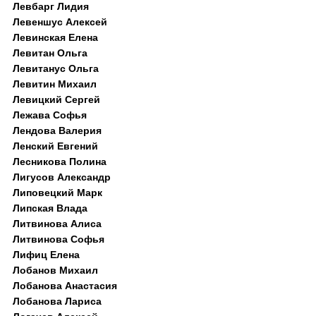
Левбарг Лидия
Левеншус Алексей
Левинская Елена
Левитан Ольга
Левитанус Ольга
Левитин Михаил
Левицкий Сергей
Лежава Софья
Лендова Валерия
Ленский Евгений
Лесникова Полина
Лигусов Александр
Липовецкий Марк
Липская Влада
Литвинова Алиса
Литвинова Софья
Лифиц Елена
Лобанов Михаил
Лобанова Анастасия
Лобанова Лариса