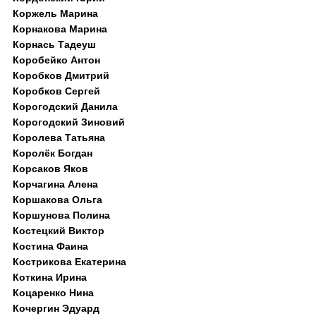
Коржель Марина
Корнакова Марина
Корнась Тадеуш
Коробейко Антон
Коробков Дмитрий
Коробков Сергей
Корогодский Данила
Корогодский Зиновий
Королева Татьяна
Королёк Богдан
Корсаков Яков
Корчагина Алена
Коршакова Ольга
Коршунова Полина
Костецкий Виктор
Костина Фаина
Кострикова Екатерина
Коткина Ирина
Коцаренко Нина
Кочергин Эдуард