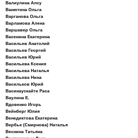
Валиулина Алсу
Ванютина Ольга
Варганова Ольга
Варламова Алена
Варшавер Ольга
Васенина Екатерина
Васильев Анатолий
Васильев Георгий
Васильев Юрий
Васильева Ксения
Васильева Наталья
Васильева Нина
Васильков Юрий
Васинаускайте Раса
Ваулина Е.
Вдовенко Игорь
Вейнберг Юлия
Венедиктова Екатерина
Вербье (Смирнова) Наталья
Веснина Татьяна