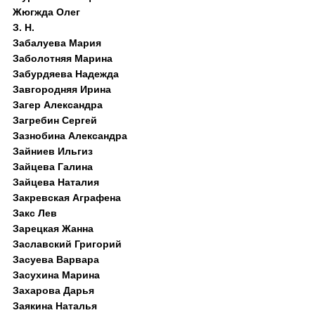
Жюгжда Олег
З. Н.
Забалуева Мария
Заболотняя Марина
Забурдяева Надежда
Завгородняя Ирина
Загер Александра
Загребин Сергей
Зазнобина Александра
Зайниев Ильгиз
Зайцева Галина
Зайцева Наталия
Закревская Аграфена
Закс Лев
Зарецкая Жанна
Заславский Григорий
Засуева Варвара
Засухина Марина
Захарова Дарья
Заякина Наталья