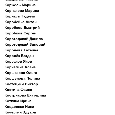
Коржель Марина
Корнакова Марина
Корнась Тадеуш
Коробейко Антон
Коробков Дмитрий
Коробков Сергей
Корогодский Данила
Корогодский Зиновий
Королева Татьяна
Королёк Богдан
Корсаков Яков
Корчагина Алена
Коршакова Ольга
Коршунова Полина
Костецкий Виктор
Костина Фаина
Кострикова Екатерина
Коткина Ирина
Коцаренко Нина
Кочергин Эдуард