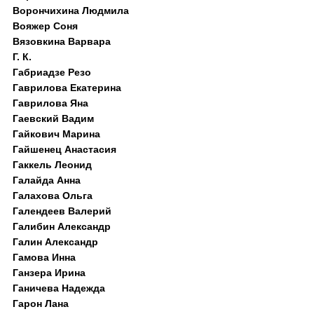
Ворончихина Людмила
Вояжер Соня
Вязовкина Варвара
Г. К.
Габриадзе Резо
Гаврилова Екатерина
Гаврилова Яна
Гаевский Вадим
Гайкович Марина
Гайшенец Анастасия
Гаккель Леонид
Галайда Анна
Галахова Ольга
Галендеев Валерий
Галибин Александр
Галин Александр
Гамова Инна
Ганзера Ирина
Ганичева Надежда
Гарон Лана