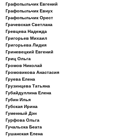
Графопыльчик Евгений
Графопыльчик Евнух
Графопыльчик Орест
Грачевская Светлана
Гревцева Надежда
Григорьев Михаил
Григорьева Лидия
Гриневецкий Евгений
Гриц Ольга
Громов Николай
Громовикова Анастасия
Груева Елена
Грузинцева Татьяна
Губайдуллина Елена
Губин Илья
Губская Ирина
Гуменный Дэн
Гурфова Ольга
Гучальска Беата
Гушанская Елена