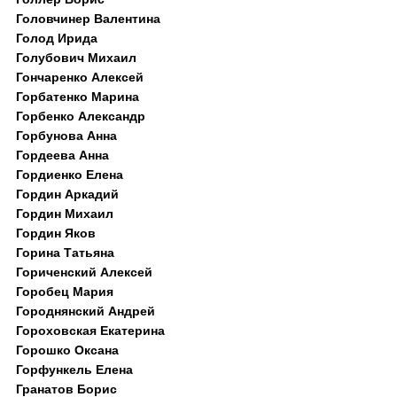
Головчинер Валентина
Голод Ирида
Голубович Михаил
Гончаренко Алексей
Горбатенко Марина
Горбенко Александр
Горбунова Анна
Гордеева Анна
Гордиенко Елена
Гордин Аркадий
Гордин Михаил
Гордин Яков
Горина Татьяна
Гориченский Алексей
Горобец Мария
Городнянский Андрей
Гороховская Екатерина
Горошко Оксана
Горфункель Елена
Гранатов Борис