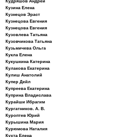
Кудряшов Андрей
Кузина Елена
Кузнецов Эраст
Кузнецова Евгения
Кузнецова Евгения
Кузовлева Татьяна
Кузовчикова Татьяна
Кузьмичева Ольга
Кукла Елена
Кукушкина Катерина
Кулакова Екатерина
Кулиш Анатолий
Купер Дейл
Купреева Екатерина
Куприна Владислава
Курайши Ибрагим
Кургатников. А. В.
Куроптев Юрий
Курышина Мария
Курюмова Наталия
Кухта Елена