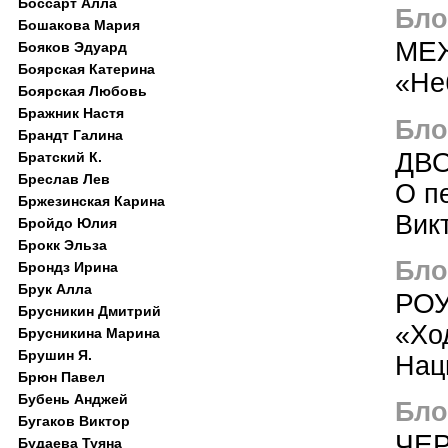
Боссарт Алла
Блог
Бошакова Мария
МЕ
Бояков Эдуард
Боярская Катерина
«Не
Боярская Любовь
Бражник Настя
Блог
Брандт Галина
ДВО
Братский К.
Бреслав Лев
О п
Бржезинская Карина
Вик
Бройдо Юлия
Брокк Эльза
Блог
Брондз Ирина
Брук Алла
РОУ
Брусникин Дмитрий
«Хо
Брусникина Марина
Брушин Я.
Нац
Брюн Павел
Бубень Анджей
Блог
Бугаков Виктор
ЧЕР
Будаева Туяна