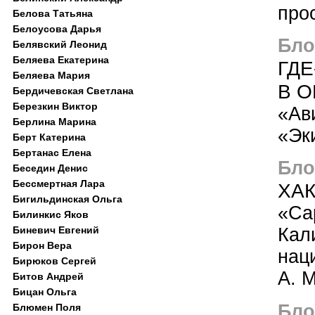
про
Белова Татьяна
Белоусова Дарья
Блог
Белявский Леонид
Беляева Екатерина
ГДЕ
Беляева Мария
В О
Бердичевская Светлана
Березкин Виктор
«Ав
Берлина Марина
«Эк
Берт Катерина
Бертанас Елена
Блог
Беседин Денис
Бессмертная Лара
ХАК
Бигильдинская Ольга
«Са
Билинкис Яков
Биневич Евгений
Кал
Бирон Вера
нац
Бирюков Сергей
А. 
Битов Андрей
Бицан Ольга
Блог
Блюмен Поля