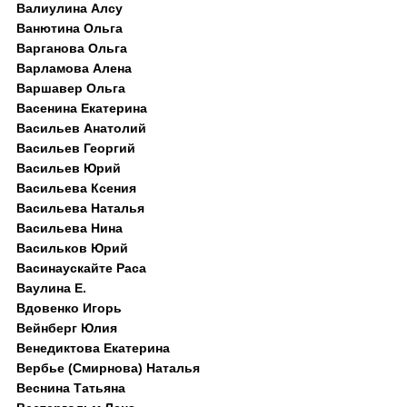
Валиулина Алсу
Ванютина Ольга
Варганова Ольга
Варламова Алена
Варшавер Ольга
Васенина Екатерина
Васильев Анатолий
Васильев Георгий
Васильев Юрий
Васильева Ксения
Васильева Наталья
Васильева Нина
Васильков Юрий
Васинаускайте Раса
Ваулина Е.
Вдовенко Игорь
Вейнберг Юлия
Венедиктова Екатерина
Вербье (Смирнова) Наталья
Веснина Татьяна