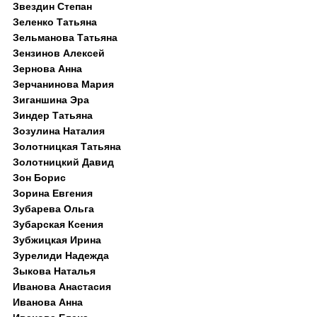
Звездин Степан
Зеленко Татьяна
Зельманова Татьяна
Зензинов Алексей
Зернова Анна
Зерчанинова Мария
Зиганшина Эра
Зиндер Татьяна
Зозулина Наталия
Золотницкая Татьяна
Золотницкий Давид
Зон Борис
Зорина Евгения
Зубарева Ольга
Зубарская Ксения
Зубжицкая Ирина
Зурелиди Надежда
Зыкова Наталья
Иванова Анастасия
Иванова Анна