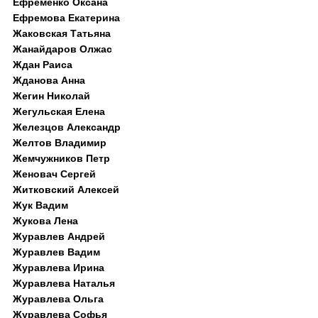
Ефременко Оксана
Ефремова Екатерина
Жаковская Татьяна
Жанайдаров Олжас
Ждан Раиса
Жданова Анна
Жегин Николай
Жегульская Елена
Железцов Александр
Желтов Владимир
Жемчужников Петр
Женовач Сергей
Житковский Алексей
Жук Вадим
Жукова Лена
Журавлев Андрей
Журавлев Вадим
Журавлева Ирина
Журавлева Наталья
Журавлева Ольга
Журавлева Софья