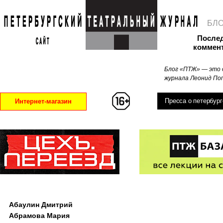
БЛ
После
коммен
Блог «ПТЖ» — это 
журнала Леонид Поп
Пресса о петербург
Интернет-магазин
Абаулин Дмитрий
Абрамова Мария