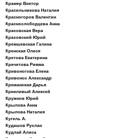
Крамер Виктор
Красильникова Наталия
Красногоров Валентин
Краснослободцева Анна
Красовская Вера
Красовский Юрий
Кремшевская Галина
Кренская Олеся
Кретова Екатерина
Кречетова Римма
Кривоногова Елена
Кривонос Александр
Крижанская Дарья
Крикливый Алексей
Кружнов Юрий
Крылова Анна
Крылова Наталия
Кугель А.
Кудашов Руслан
Кудлай Алиса