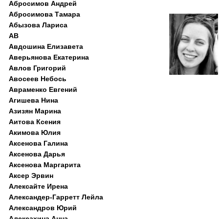
Абросимов Андрей
Абросимова Тамара
Абызова Лариса
АВ
Авдошина Елизавета
Аверьянова Екатерина
Авлов Григорий
Авосеев Небось
Авраменко Евгений
Агишева Нина
Азизян Марина
Аитова Ксения
Акимова Юлия
Аксенова Галина
Аксенова Дарья
Аксенова Маргарита
Аксер Эрвин
Алексайте Ирена
Александер-Гарретт Лейла
Александров Юрий
Алексахина Анна