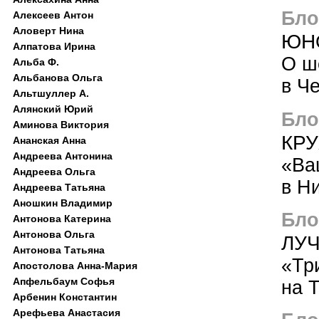
Блог
Алексеев Антон
Аловерт Нина
ЮН
Алпатова Ирина
О ш
Альба Ф.
Альбанова Ольга
в Ч
Альтшуллер А.
Алянский Юрий
Блог
Аминова Виктория
КР
Ананская Анна
Андреева Антонина
«Ва
Андреева Ольга
в Н
Андреева Татьяна
Аношкин Владимир
Блог
Антонова Катерина
Антонова Ольга
ЛУ
Антонова Татьяна
«Тр
Апостолова Анна-Мария
Апфельбаум Софья
на 
Арбенин Константин
Арефьева Анастасия