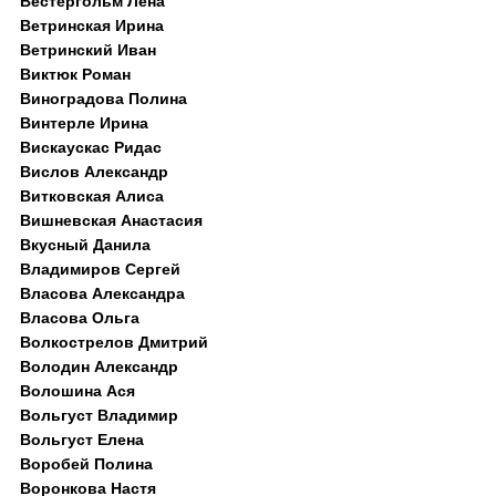
Вестергольм Лена
Ветринская Ирина
Ветринский Иван
Виктюк Роман
Виноградова Полина
Винтерле Ирина
Вискаускас Ридас
Вислов Александр
Витковская Алиса
Вишневская Анастасия
Вкусный Данила
Владимиров Сергей
Власова Александра
Власова Ольга
Волкострелов Дмитрий
Володин Александр
Волошина Ася
Вольгуст Владимир
Вольгуст Елена
Воробей Полина
Воронкова Настя