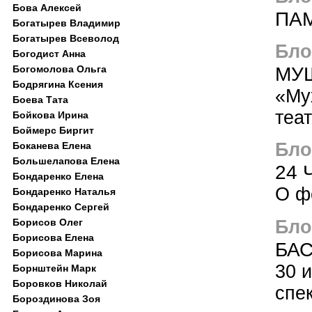
Бова Алексей
ПА
Богатырев Владимир
Богатырев Всеволод
Блог
Богодист Анна
МУ
Богомолова Ольга
Бодрягина Ксения
«Му
Боева Тата
теа
Бойкова Ирина
Боймерс Биргит
Блог
Боканева Елена
Большелапова Елена
24 
Бондаренко Елена
О ф
Бондаренко Наталья
Бондаренко Сергей
Блог
Борисов Олег
Борисова Елена
БАС
Борисова Марина
30 
Борнштейн Марк
Боровков Николай
спе
Бороздинова Зоя