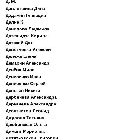
Д. M.
Давлетшина Дина
Дадамян Геннадий
Далин К.
Данилова Людмила
Датешидзе Кирилл
Датский Дог
Девотченко Алексей
Дележа Елена
Демахин Александр
Денёва Мила
Денисенко Иван
Денисенко Сергей
Деньгин Никита
Дербенева Александра
Деркачева Александра
Десятников Леонид
Джурова Татьяна
Дзюбинская Ольга
Димант Марианна
Дитятковский Григорий