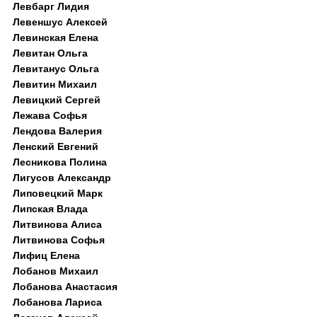
Левбарг Лидия
Левеншус Алексей
Левинская Елена
Левитан Ольга
Левитанус Ольга
Левитин Михаил
Левицкий Сергей
Лежава Софья
Лендова Валерия
Ленский Евгений
Лесникова Полина
Лигусов Александр
Липовецкий Марк
Липская Влада
Литвинова Алиса
Литвинова Софья
Лифиц Елена
Лобанов Михаил
Лобанова Анастасия
Лобанова Лариса