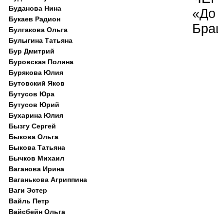
Буданова Нина
«До
Букаев Радион
Бра
Булгакова Ольга
Булыгина Татьяна
Бур Дмитрий
Буровская Полина
Бурякова Юлия
Бутовский Яков
Бутусов Юра
Бутусов Юрий
Бухарина Юлия
Бызгу Сергей
Быкова Ольга
Быкова Татьяна
Бычков Михаил
Ваганова Ирина
Ваганькова Агриппина
Ваги Эстер
Вайль Петр
Вайсбейн Ольга