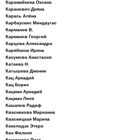
Карамайкина Оксана
Каранович Дияна
Карась Алёна
Карбаускис Миндаугас
Карманов В.
Карманов Георгий
Карцова Александра
Карябкина Ирина
Касумова Анастасия
Катаева Н.
Катышева Дженни
Кац Аркадий
Кац Борис
Кацман Аркадий
Кацман Ляля
Кашапов Радиф
Квасникова Марианна
Квасницкая Марина
Кекелидзе Этери
Кен Филипп
Кешишева Лиза