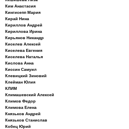
Ким Анастасия
Кингисепп Мария
Кирай Нина
Кириллов Андрей
Кириллова Ирина
Кирьянов Никандр
Киселев Алексей
Киселева Евгения
Киселева Наталья
Кислова Анна
Киссин Самуил
Клевицкий Зиновий
Клейман Юлия
КЛИМ
Климашевский Алексей
Климов Федор
Климова Елена
Князьков Андрей
Князьков Станислав
Кобец Юрий