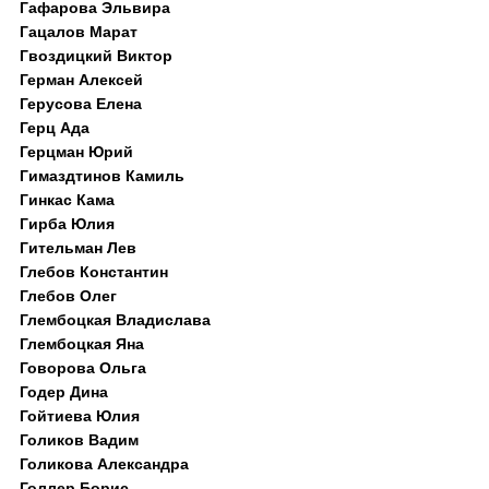
Гафарова Эльвира
Гацалов Марат
Гвоздицкий Виктор
Герман Алексей
Герусова Елена
Герц Ада
Герцман Юрий
Гимаздтинов Камиль
Гинкас Кама
Гирба Юлия
Гительман Лев
Глебов Константин
Глебов Олег
Глембоцкая Владислава
Глембоцкая Яна
Говорова Ольга
Годер Дина
Гойтиева Юлия
Голиков Вадим
Голикова Александра
Голлер Борис