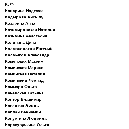
К. Ф.
Каварина Надежда
Кадырова Айсылу
Казарина Анна
Казимировская Наталья
Казьмина Анастасия
Калинина Дина
Калмановский Евгений
Калмыков Александр
Каменских Максим
Каминская Марина
Каминская Наталия
Каминский Леонид
Каммари Ольга
Каневская Татьяна
Кантор Владимир
Капелюш Эмиль
Каплан Вениамин
Капустина Людмила
Каракуручкина Ольга