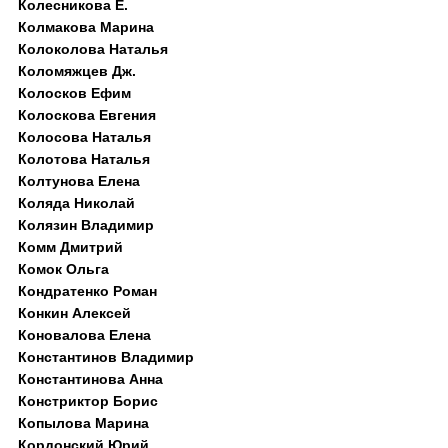
Колесникова Е.
Колмакова Марина
Колоколова Наталья
Коломяжцев Дж.
Колосков Ефим
Колоскова Евгения
Колосова Наталья
Колотова Наталья
Колтунова Елена
Коляда Николай
Колязин Владимир
Комм Дмитрий
Комок Ольга
Кондратенко Роман
Конкин Алексей
Коновалова Елена
Константинов Владимир
Константинова Анна
Констриктор Борис
Копылова Марина
Кордонский Юрий