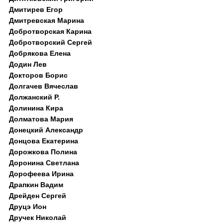
Дмитирев Егор
Дмитревская Марина
Добротворская Карина
Добротворский Сергей
Добрякова Елена
Додин Лев
Докторов Борис
Долгачев Вячеслав
Должанский Р.
Долинина Кира
Долматова Мария
Донецкий Александр
Донцова Екатерина
Дорожкова Полина
Доронина Светлана
Дорофеева Ирина
Драпкин Вадим
Дрейден Сергей
Друцэ Ион
Дручек Николай