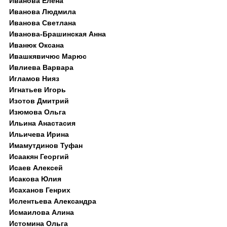
Иванова Елена
Иванова Людмила
Иванова Светлана
Иванова-Брашинская Анна
Иванюк Оксана
Ивашкявичюс Марюс
Ивлиева Варвара
Игламов Нияз
Игнатьев Игорь
Изотов Дмитрий
Изюмова Ольга
Ильина Анастасия
Ильичева Ирина
Имамутдинов Туфан
Исаакян Георгий
Исаев Алексей
Исакова Юлия
Исаханов Генрих
Ислентьева Александра
Исмаилова Алина
Истомина Ольга