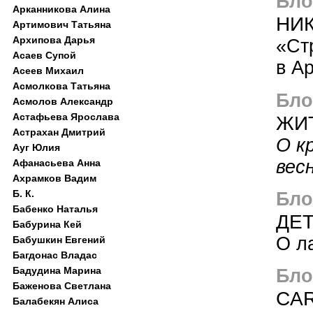
Блог
Арканникова Алина
НИК
Артимович Татьяна
Архипова Дарья
«Ст
Асаев Супой
в А
Асеев Михаил
Асмолкова Татьяна
Блог
Асмолов Александр
Астафьева Ярослава
ЖИТ
Астрахан Дмитрий
О к
Ауг Юлия
вес
Афанасьева Анна
Ахрамков Вадим
Б. К.
Блог
Бабенко Наталья
ДЕ
Бабурина Кей
О л
Бабушкин Евгений
Багдонас Владас
Бадудина Марина
Блог
Баженова Светлана
CAR
Балабекян Алиса