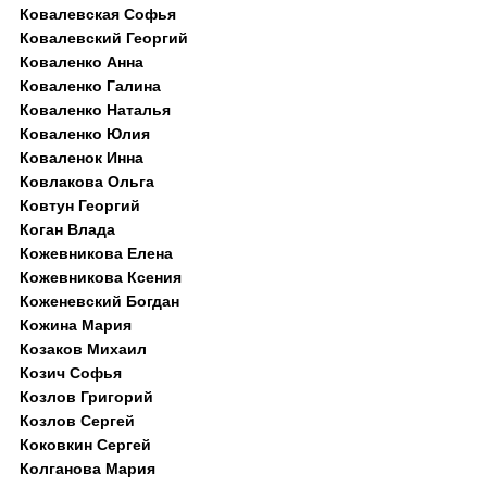
Ковалевская Софья
Ковалевский Георгий
Коваленко Анна
Коваленко Галина
Коваленко Наталья
Коваленко Юлия
Коваленок Инна
Ковлакова Ольга
Ковтун Георгий
Коган Влада
Кожевникова Елена
Кожевникова Ксения
Коженевский Богдан
Кожина Мария
Козаков Михаил
Козич Софья
Козлов Григорий
Козлов Сергей
Коковкин Сергей
Колганова Мария