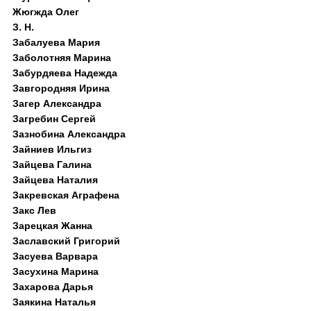
Жюгжда Олег
З. Н.
Забалуева Мария
Заболотняя Марина
Забурдяева Надежда
Завгородняя Ирина
Загер Александра
Загребин Сергей
Зазнобина Александра
Зайниев Ильгиз
Зайцева Галина
Зайцева Наталия
Закревская Аграфена
Закс Лев
Зарецкая Жанна
Заславский Григорий
Засуева Варвара
Засухина Марина
Захарова Дарья
Заякина Наталья