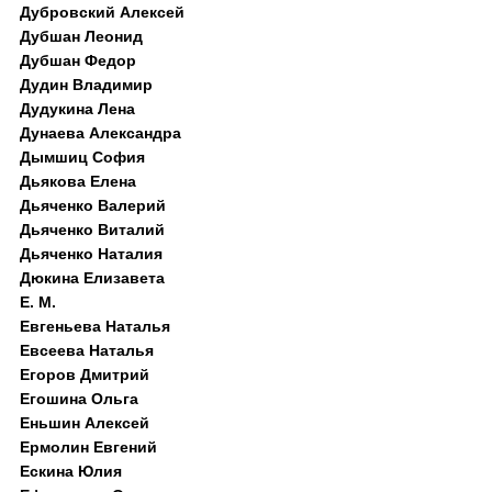
Дубровский Алексей
Дубшан Леонид
Дубшан Федор
Дудин Владимир
Дудукина Лена
Дунаева Александра
Дымшиц София
Дьякова Елена
Дьяченко Валерий
Дьяченко Виталий
Дьяченко Наталия
Дюкина Елизавета
Е. М.
Евгеньева Наталья
Евсеева Наталья
Егоров Дмитрий
Егошина Ольга
Еньшин Алексей
Ермолин Евгений
Ескина Юлия