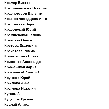
Крамер Виктор
Красильникова Наталия
Красногоров Валентин
Краснослободцева Анна
Красовская Вера
Красовский Юрий
Кремшевская Галина
Кренская Олеся
Кретова Екатерина
Кречетова Римма
Кривоногова Елена
Кривонос Александр
Крижанская Дарья
Крикливый Алексей
Кружнов Юрий
Крылова Анна
Крылова Наталия
Кугель А.
Кудашов Руслан
Кудлай Алиса