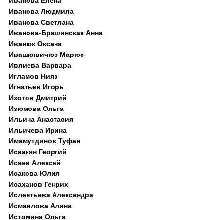
Иванова Елена
Иванова Людмила
Иванова Светлана
Иванова-Брашинская Анна
Иванюк Оксана
Ивашкявичюс Марюс
Ивлиева Варвара
Игламов Нияз
Игнатьев Игорь
Изотов Дмитрий
Изюмова Ольга
Ильина Анастасия
Ильичева Ирина
Имамутдинов Туфан
Исаакян Георгий
Исаев Алексей
Исакова Юлия
Исаханов Генрих
Ислентьева Александра
Исмаилова Алина
Истомина Ольга