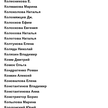
Колесникова Е.
Колмакова Марина
Колоколова Наталья
Коломяжцев Дж.
Колосков Ефим
Колоскова Евгения
Колосова Наталья
Колотова Наталья
Колтунова Елена
Коляда Николай
Колязин Владимир
Комм Дмитрий
Комок Ольга
Кондратенко Роман
Конкин Алексей
Коновалова Елена
Константинов Владимир
Константинова Анна
Констриктор Борис
Копылова Марина
Кордонский Юрий