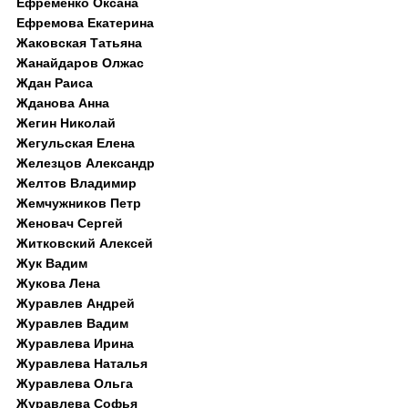
Ефременко Оксана
Ефремова Екатерина
Жаковская Татьяна
Жанайдаров Олжас
Ждан Раиса
Жданова Анна
Жегин Николай
Жегульская Елена
Железцов Александр
Желтов Владимир
Жемчужников Петр
Женовач Сергей
Житковский Алексей
Жук Вадим
Жукова Лена
Журавлев Андрей
Журавлев Вадим
Журавлева Ирина
Журавлева Наталья
Журавлева Ольга
Журавлева Софья