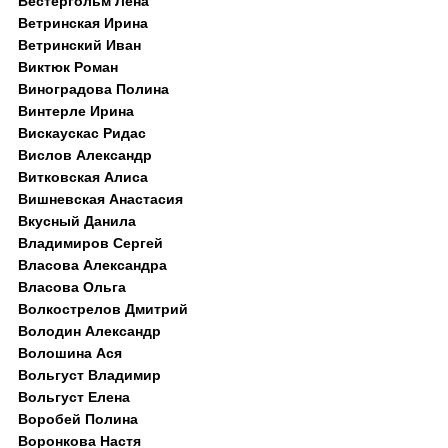
Вестергольм Лена
Ветринская Ирина
Ветринский Иван
Виктюк Роман
Виноградова Полина
Винтерле Ирина
Вискаускас Ридас
Вислов Александр
Витковская Алиса
Вишневская Анастасия
Вкусный Данила
Владимиров Сергей
Власова Александра
Власова Ольга
Волкострелов Дмитрий
Володин Александр
Волошина Ася
Вольгуст Владимир
Вольгуст Елена
Воробей Полина
Воронкова Настя