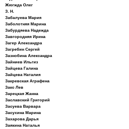
Жюгжда Олег
З. Н.
Забалуева Мария
Заболотняя Марина
Забурдяева Надежда
Завгородняя Ирина
Загер Александра
Загребин Сергей
Зазнобина Александра
Зайниев Ильгиз
Зайцева Галина
Зайцева Наталия
Закревская Аграфена
Закс Лев
Зарецкая Жанна
Заславский Григорий
Засуева Варвара
Засухина Марина
Захарова Дарья
Заякина Наталья