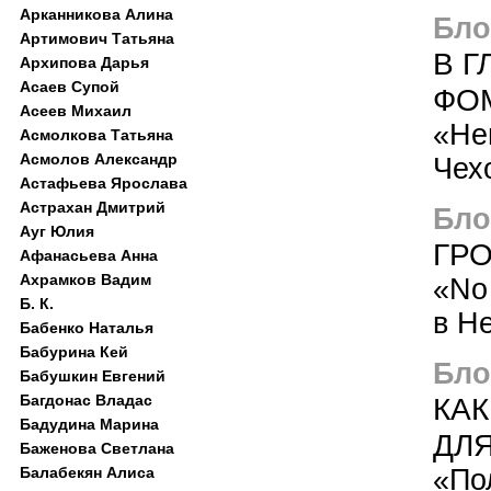
Арканникова Алина
Блог
Артимович Татьяна
В Г
Архипова Дарья
Асаев Супой
ФО
Асеев Михаил
«Не
Асмолкова Татьяна
Асмолов Александр
Чех
Астафьева Ярослава
Астрахан Дмитрий
Блог
Ауг Юлия
ГРО
Афанасьева Анна
Ахрамков Вадим
«No
Б. К.
в Н
Бабенко Наталья
Бабурина Кей
Блог
Бабушкин Евгений
Багдонас Владас
КА
Бадудина Марина
ДЛЯ
Баженова Светлана
Балабекян Алиса
«По