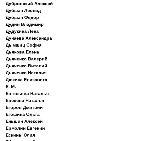
Дубровский Алексей
Дубшан Леонид
Дубшан Федор
Дудин Владимир
Дудукина Лена
Дунаева Александра
Дымшиц София
Дьякова Елена
Дьяченко Валерий
Дьяченко Виталий
Дьяченко Наталия
Дюкина Елизавета
Е. М.
Евгеньева Наталья
Евсеева Наталья
Егоров Дмитрий
Егошина Ольга
Еньшин Алексей
Ермолин Евгений
Ескина Юлия