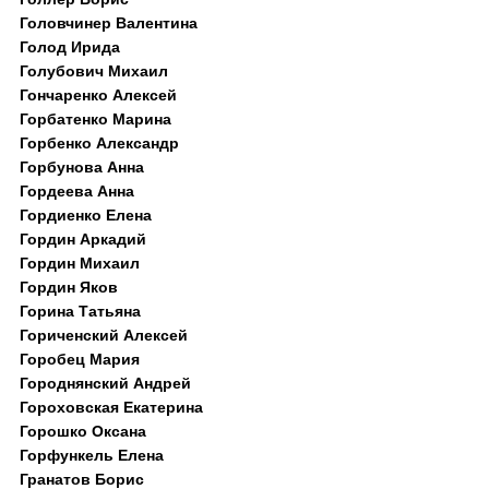
Головчинер Валентина
Голод Ирида
Голубович Михаил
Гончаренко Алексей
Горбатенко Марина
Горбенко Александр
Горбунова Анна
Гордеева Анна
Гордиенко Елена
Гордин Аркадий
Гордин Михаил
Гордин Яков
Горина Татьяна
Гориченский Алексей
Горобец Мария
Городнянский Андрей
Гороховская Екатерина
Горошко Оксана
Горфункель Елена
Гранатов Борис