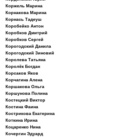
Коржель Марина
Корнакова Марина
Корнась Тадеуш
Коробейко Антон
Коробков Дмитрий
Коробков Сергей
Корогодский Данила
Корогодский Зиновий
Королева Татьяна
Королёк Богдан
Корсаков Яков
Корчагина Алена
Коршакова Ольга
Коршунова Полина
Костецкий Виктор
Костина Фаина
Кострикова Екатерина
Коткина Ирина
Коцаренко Нина
Кочергин Эдуард