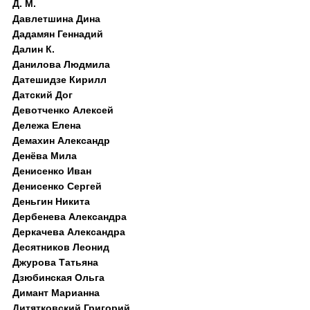
Д. M.
Давлетшина Дина
Дадамян Геннадий
Далин К.
Данилова Людмила
Датешидзе Кирилл
Датский Дог
Девотченко Алексей
Дележа Елена
Демахин Александр
Денёва Мила
Денисенко Иван
Денисенко Сергей
Деньгин Никита
Дербенева Александра
Деркачева Александра
Десятников Леонид
Джурова Татьяна
Дзюбинская Ольга
Димант Марианна
Дитятковский Григорий