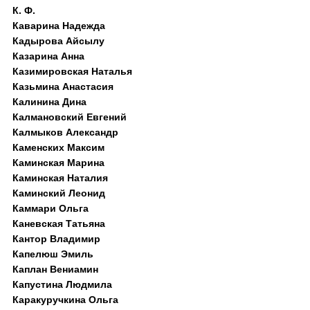
К. Ф.
Каварина Надежда
Кадырова Айсылу
Казарина Анна
Казимировская Наталья
Казьмина Анастасия
Калинина Дина
Калмановский Евгений
Калмыков Александр
Каменских Максим
Каминская Марина
Каминская Наталия
Каминский Леонид
Каммари Ольга
Каневская Татьяна
Кантор Владимир
Капелюш Эмиль
Каплан Вениамин
Капустина Людмила
Каракуручкина Ольга