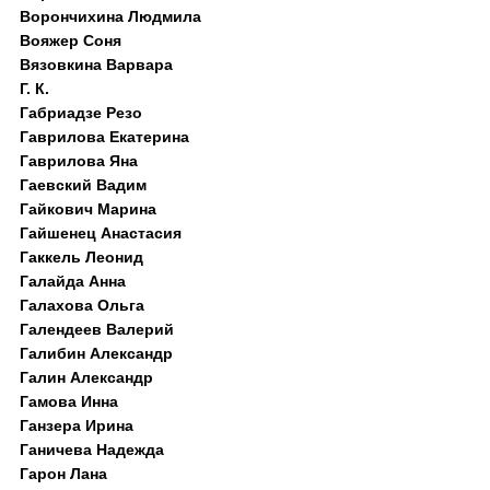
Ворончихина Людмила
Вояжер Соня
Вязовкина Варвара
Г. К.
Габриадзе Резо
Гаврилова Екатерина
Гаврилова Яна
Гаевский Вадим
Гайкович Марина
Гайшенец Анастасия
Гаккель Леонид
Галайда Анна
Галахова Ольга
Галендеев Валерий
Галибин Александр
Галин Александр
Гамова Инна
Ганзера Ирина
Ганичева Надежда
Гарон Лана