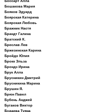
Боссарт Алла
Бошакова Мария
Бояков Эдуард
Боярская Катерина
Боярская Любовь
Бражник Настя
Брандт Галина
Братский К.
Бреслав Лев
Бржезинская Карина
Бройдо Юлия
Брокк Эльза
Брондз Ирина
Брук Алла
Брусникин Дмитрий
Брусникина Марина
Брушин Я.
Брюн Павел
Бубень Анджей
Бугаков Виктор
Будаева Туяна