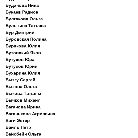
Буданова Нина
Букаев Радион
Булгакова Ольга
Булыгина Татьяна
Бур Дмитрий
Буровская Полина
Бурякова Юлия
Бутовский Яков
Бутусов Юра
Бутусов Юрий
Бухарина Юлия
Бызгу Сергей
Быкова Ольга
Быкова Татьяна
Бычков Михаил
Ваганова Ирина
Ваганькова Агриппина
Ваги Эстер
Вайль Петр
Вайсбейн Ольга