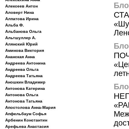
Блог
Алексеев Антон
СТ
Аловерт Нина
Алпатова Ирина
«Шу
Альба Ф.
Лен
Альбанова Ольга
Альтшуллер А.
Блог
Алянский Юрий
Аминова Виктория
ПО
Ананская Анна
«Це
Андреева Антонина
Андреева Ольга
лет
Андреева Татьяна
Аношкин Владимир
Блог
Антонова Катерина
НЕ
Антонова Ольга
Антонова Татьяна
«PA
Апостолова Анна-Мария
Меж
Апфельбаум Софья
Арбенин Константин
дос
Арефьева Анастасия