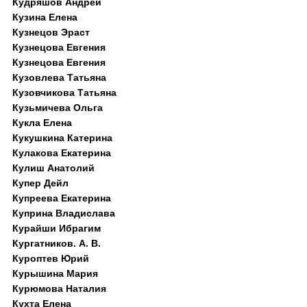
Кудряшов Андрей
Кузина Елена
Кузнецов Эраст
Кузнецова Евгения
Кузнецова Евгения
Кузовлева Татьяна
Кузовчикова Татьяна
Кузьмичева Ольга
Кукла Елена
Кукушкина Катерина
Кулакова Екатерина
Кулиш Анатолий
Купер Дейл
Купреева Екатерина
Куприна Владислава
Курайши Ибрагим
Кургатников. А. В.
Куроптев Юрий
Курышина Мария
Курюмова Наталия
Кухта Елена