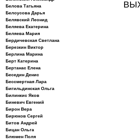
ВЫХ
Белова Татьяна
Белоусова Дарья
Белявский Леонид
Беляева Екатерина
Беляева Мария
Бердичевская Светлана
Березкин Виктор
Берлина Марина
Берт Катерина
Бертанас Елена
Беседин Денис
Бессмертная Лара
Бигильдинская Ольга
Билинкис Яков
Биневич Евгений
Бирон Вера
Бирюков Сергей
Битов Андрей
Бицан Ольга
Блюмен Поля