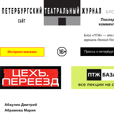
БЛ
После
коммен
Блог «ПТЖ» — это 
журнала Леонид Поп
Пресса о петербург
Интернет-магазин
Абаулин Дмитрий
Абрамова Мария