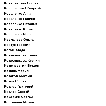
Ковалевская Софья
Ковалевский Георгий
Коваленко Анна
Коваленко Галина
Коваленко Наталья
Коваленко Юлия
Коваленок Инна
Ковлакова Ольга
Ковтун Георгий
Коган Влада
Кожевникова Елена
Кожевникова Ксения
Коженевский Богдан
Кожина Мария
Козаков Михаил
Козич Софья
Козлов Григорий
Козлов Сергей
Коковкин Сергей
Колганова Мария