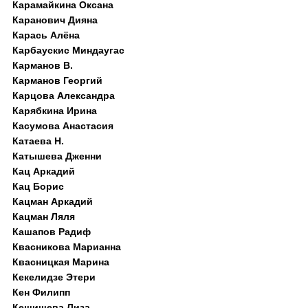
Карамайкина Оксана
Каранович Дияна
Карась Алёна
Карбаускис Миндаугас
Карманов В.
Карманов Георгий
Карцова Александра
Карябкина Ирина
Касумова Анастасия
Катаева Н.
Катышева Дженни
Кац Аркадий
Кац Борис
Кацман Аркадий
Кацман Ляля
Кашапов Радиф
Квасникова Марианна
Квасницкая Марина
Кекелидзе Этери
Кен Филипп
Кешишева Лиза