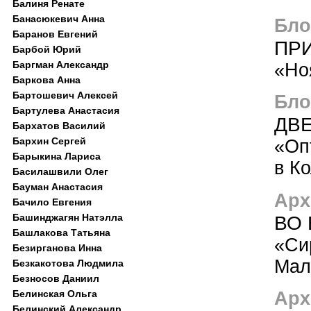
Балиня Ренате
Банасюкевич Анна
Блог
Баранов Евгений
ПРИ
Барбой Юрий
Баргман Александр
«Но
Баркова Анна
Бартошевич Алексей
Блог
Бартулева Анастасия
ДВ
Бархатов Василий
Бархин Сергей
«Оп
Барыкина Лариса
в К
Басилашвили Олег
Бауман Анастасия
Арх
Бачило Евгения
ВО 
Башинджагян Натэлла
Башлакова Татьяна
«Си
Безирганова Инна
Мал
Безкакотова Людмила
Безносов Даниил
Арх
Белинская Ольга
Белинский Александр