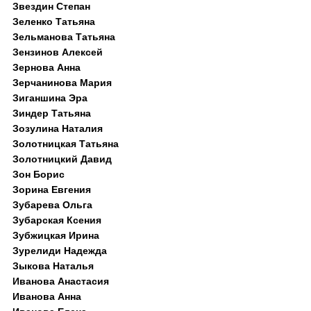
Звездин Степан
Зеленко Татьяна
Зельманова Татьяна
Зензинов Алексей
Зернова Анна
Зерчанинова Мария
Зиганшина Эра
Зиндер Татьяна
Зозулина Наталия
Золотницкая Татьяна
Золотницкий Давид
Зон Борис
Зорина Евгения
Зубарева Ольга
Зубарская Ксения
Зубжицкая Ирина
Зурелиди Надежда
Зыкова Наталья
Иванова Анастасия
Иванова Анна