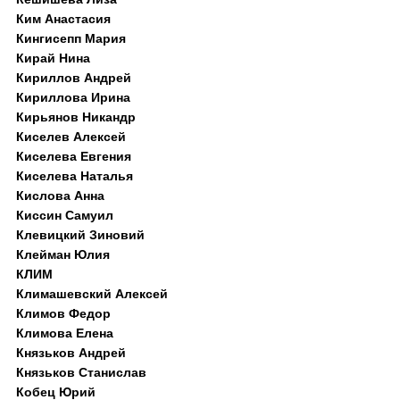
Ким Анастасия
Кингисепп Мария
Кирай Нина
Кириллов Андрей
Кириллова Ирина
Кирьянов Никандр
Киселев Алексей
Киселева Евгения
Киселева Наталья
Кислова Анна
Киссин Самуил
Клевицкий Зиновий
Клейман Юлия
КЛИМ
Климашевский Алексей
Климов Федор
Климова Елена
Князьков Андрей
Князьков Станислав
Кобец Юрий