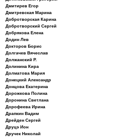
Дмитирев Егор
Дмитревская Марина
Добротворская Карина
Добротворский Сергей
Добрякова Елена
Додин Лев
Докторов Борис
Долгачев Вячеслав
Должанский Р.
Долинина Кира
Долматова Мария
Донецкий Александр
Донцова Екатерина
Дорожкова Полина
Доронина Светлана
Дорофеева Ирина
Драпкин Вадим
Дрейден Сергей
Друцэ Ион
Дручек Николай