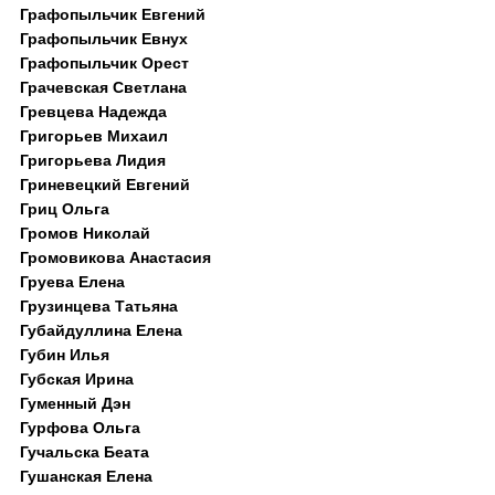
Графопыльчик Евгений
Графопыльчик Евнух
Графопыльчик Орест
Грачевская Светлана
Гревцева Надежда
Григорьев Михаил
Григорьева Лидия
Гриневецкий Евгений
Гриц Ольга
Громов Николай
Громовикова Анастасия
Груева Елена
Грузинцева Татьяна
Губайдуллина Елена
Губин Илья
Губская Ирина
Гуменный Дэн
Гурфова Ольга
Гучальска Беата
Гушанская Елена