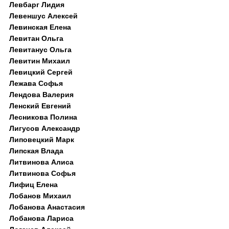
Левбарг Лидия
Левеншус Алексей
Левинская Елена
Левитан Ольга
Левитанус Ольга
Левитин Михаил
Левицкий Сергей
Лежава Софья
Лендова Валерия
Ленский Евгений
Лесникова Полина
Лигусов Александр
Липовецкий Марк
Липская Влада
Литвинова Алиса
Литвинова Софья
Лифиц Елена
Лобанов Михаил
Лобанова Анастасия
Лобанова Лариса