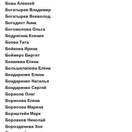
Бова Алексей
Богатырев Владимир
Богатырев Всеволод
Богодист Анна
Богомолова Ольга
Бодрягина Ксения
Боева Тата
Бойкова Ирина
Боймерс Биргит
Боканева Елена
Большелапова Елена
Бондаренко Елена
Бондаренко Наталья
Бондаренко Сергей
Борисов Олег
Борисова Елена
Борисова Марина
Борнштейн Марк
Боровков Николай
Бороздинова Зоя