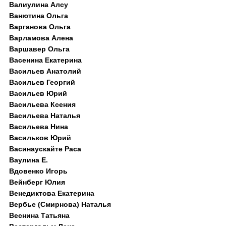
Валиулина Алсу
Ванютина Ольга
Варганова Ольга
Варламова Алена
Варшавер Ольга
Васенина Екатерина
Васильев Анатолий
Васильев Георгий
Васильев Юрий
Васильева Ксения
Васильева Наталья
Васильева Нина
Васильков Юрий
Васинаускайте Раса
Ваулина Е.
Вдовенко Игорь
Вейнберг Юлия
Венедиктова Екатерина
Вербье (Смирнова) Наталья
Веснина Татьяна