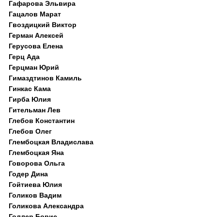
Гафарова Эльвира
Гацалов Марат
Гвоздицкий Виктор
Герман Алексей
Герусова Елена
Герц Ада
Герцман Юрий
Гимаздтинов Камиль
Гинкас Кама
Гирба Юлия
Гительман Лев
Глебов Константин
Глебов Олег
Глембоцкая Владислава
Глембоцкая Яна
Говорова Ольга
Годер Дина
Гойтиева Юлия
Голиков Вадим
Голикова Александра
Голлер Борис