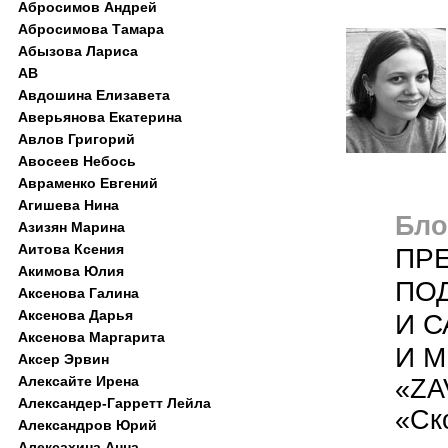
Абросимов Андрей
Абросимова Тамара
Абызова Лариса
АВ
Авдошина Елизавета
Аверьянова Екатерина
Авлов Григорий
Авосеев Небось
Авраменко Евгений
Агишева Нина
Блог
Азизян Марина
Аитова Ксения
ПР
Акимова Юлия
ПО
Аксенова Галина
Аксенова Дарья
И 
Аксенова Маргарита
И М
Аксер Эрвин
Алексайте Ирена
«ZA
Александер-Гарретт Лейла
«Ск
Александров Юрий
Алексахина Анна