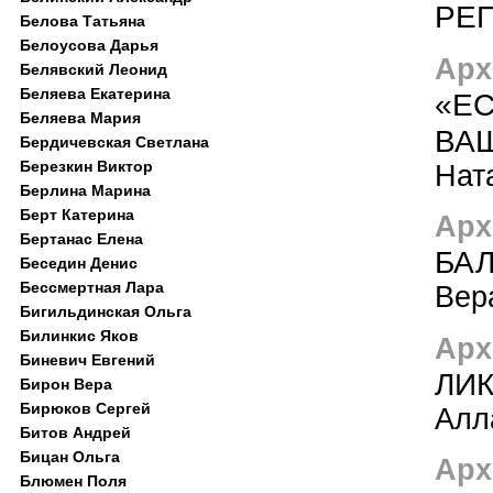
РЕ
Белова Татьяна
Белоусова Дарья
Арх
Белявский Леонид
Беляева Екатерина
«ЕС
Беляева Мария
ВАШ
Бердичевская Светлана
Березкин Виктор
Нат
Берлина Марина
Берт Катерина
Арх
Бертанас Елена
БА
Беседин Денис
Бессмертная Лара
Вер
Бигильдинская Ольга
Билинкис Яков
Арх
Биневич Евгений
ЛИК
Бирон Вера
Бирюков Сергей
Алл
Битов Андрей
Бицан Ольга
Арх
Блюмен Поля