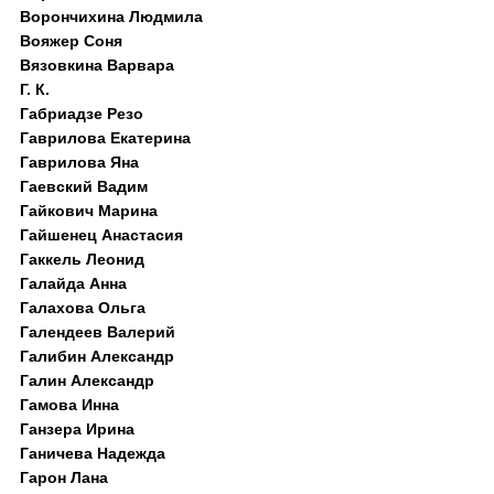
Ворончихина Людмила
Вояжер Соня
Вязовкина Варвара
Г. К.
Габриадзе Резо
Гаврилова Екатерина
Гаврилова Яна
Гаевский Вадим
Гайкович Марина
Гайшенец Анастасия
Гаккель Леонид
Галайда Анна
Галахова Ольга
Галендеев Валерий
Галибин Александр
Галин Александр
Гамова Инна
Ганзера Ирина
Ганичева Надежда
Гарон Лана