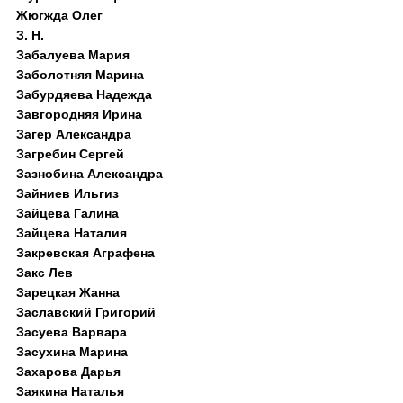
Жюгжда Олег
З. Н.
Забалуева Мария
Заболотняя Марина
Забурдяева Надежда
Завгородняя Ирина
Загер Александра
Загребин Сергей
Зазнобина Александра
Зайниев Ильгиз
Зайцева Галина
Зайцева Наталия
Закревская Аграфена
Закс Лев
Зарецкая Жанна
Заславский Григорий
Засуева Варвара
Засухина Марина
Захарова Дарья
Заякина Наталья