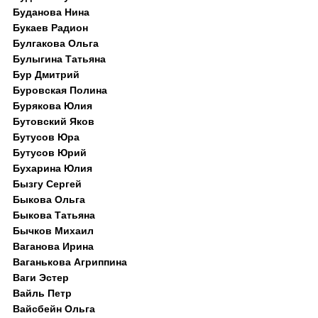
Буданова Нина
Букаев Радион
Булгакова Ольга
Булыгина Татьяна
Бур Дмитрий
Буровская Полина
Бурякова Юлия
Бутовский Яков
Бутусов Юра
Бутусов Юрий
Бухарина Юлия
Бызгу Сергей
Быкова Ольга
Быкова Татьяна
Бычков Михаил
Ваганова Ирина
Ваганькова Агриппина
Ваги Эстер
Вайль Петр
Вайсбейн Ольга