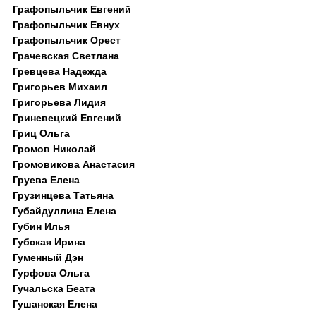
Графопыльчик Евгений
Графопыльчик Евнух
Графопыльчик Орест
Грачевская Светлана
Гревцева Надежда
Григорьев Михаил
Григорьева Лидия
Гриневецкий Евгений
Гриц Ольга
Громов Николай
Громовикова Анастасия
Груева Елена
Грузинцева Татьяна
Губайдуллина Елена
Губин Илья
Губская Ирина
Гуменный Дэн
Гурфова Ольга
Гучальска Беата
Гушанская Елена