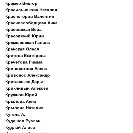
Крамер Виктор
Красильникова Наталия
Красногоров Валентин
Краснослободцева Анна
Красовская Вера
Красовский Юрий
Кремшевская Галина
Кренская Олеся
Кретова Екатерина
Кречетова Римма
Кривоногова Елена
Кривонос Александр
Крижанская Дарья
Крикливый Алексей
Кружнов Юрий
Крылова Анна
Крылова Наталия
Кугель А.
Кудашов Руслан
Кудлай Алиса