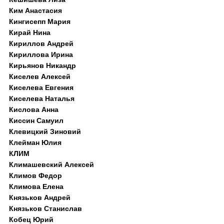
Ким Анастасия
Кингисепп Мария
Кирай Нина
Кириллов Андрей
Кириллова Ирина
Кирьянов Никандр
Киселев Алексей
Киселева Евгения
Киселева Наталья
Кислова Анна
Киссин Самуил
Клевицкий Зиновий
Клейман Юлия
КЛИМ
Климашевский Алексей
Климов Федор
Климова Елена
Князьков Андрей
Князьков Станислав
Кобец Юрий