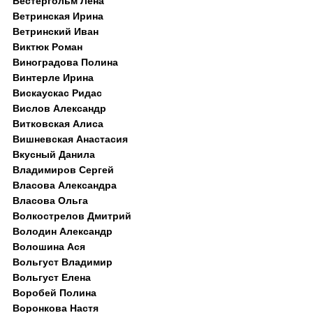
Вестергольм Лена
Ветринская Ирина
Ветринский Иван
Виктюк Роман
Виноградова Полина
Винтерле Ирина
Вискаускас Ридас
Вислов Александр
Витковская Алиса
Вишневская Анастасия
Вкусный Данила
Владимиров Сергей
Власова Александра
Власова Ольга
Волкострелов Дмитрий
Володин Александр
Волошина Ася
Вольгуст Владимир
Вольгуст Елена
Воробей Полина
Воронкова Настя