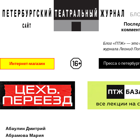
БЛ
После
коммен
Блог «ПТЖ» — это 
журнала Леонид Поп
Пресса о петербург
Интернет-магазин
Абаулин Дмитрий
Абрамова Мария