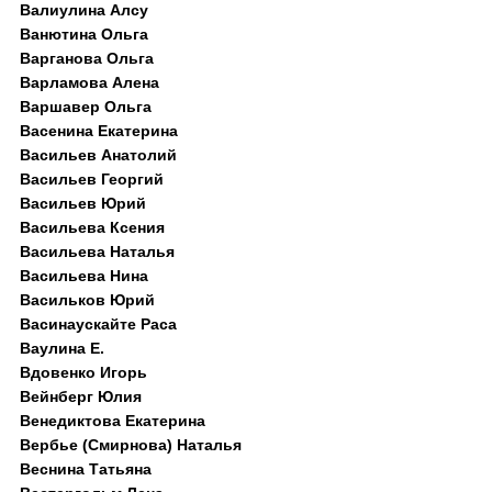
Валиулина Алсу
Ванютина Ольга
Варганова Ольга
Варламова Алена
Варшавер Ольга
Васенина Екатерина
Васильев Анатолий
Васильев Георгий
Васильев Юрий
Васильева Ксения
Васильева Наталья
Васильева Нина
Васильков Юрий
Васинаускайте Раса
Ваулина Е.
Вдовенко Игорь
Вейнберг Юлия
Венедиктова Екатерина
Вербье (Смирнова) Наталья
Веснина Татьяна