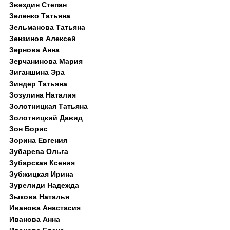
Звездин Степан
Зеленко Татьяна
Зельманова Татьяна
Зензинов Алексей
Зернова Анна
Зерчанинова Мария
Зиганшина Эра
Зиндер Татьяна
Зозулина Наталия
Золотницкая Татьяна
Золотницкий Давид
Зон Борис
Зорина Евгения
Зубарева Ольга
Зубарская Ксения
Зубжицкая Ирина
Зурелиди Надежда
Зыкова Наталья
Иванова Анастасия
Иванова Анна