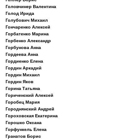
Головчинер Валентина
Голод Ирида
Голубович Михаил
Гончаренко Алексей
Горбатенко Марина
Горбенко Александр
Горбунова Анна
Гордеева Анна
Гордиенко Елена
Гордин Аркадий
Гордин Михаил
Гордин Яков
Горина Татьяна
Гориченский Алексей
Горобец Мария
Городнянский Андрей
Гороховская Екатерина
Горошко Оксана
Горфункель Елена
Гранатов Борис