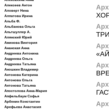
Алексеев Антон
Арх
Аловерт Нина
ХО
Алпатова Ирина
Альба Ф.
Арх
Альбанова Ольга
Альтшуллер А.
ТР
Алянский Юрий
Аминова Виктория
Арх
Ананская Анна
«АЙ
Андреева Антонина
Андреева Ольга
Арх
Андреева Татьяна
Аношкин Владимир
ВР
Антонова Катерина
Антонова Ольга
Арх
Антонова Татьяна
ГАС
Апостолова Анна-Мария
Апфельбаум Софья
Арбенин Константин
Арх
Арефьева Анастасия