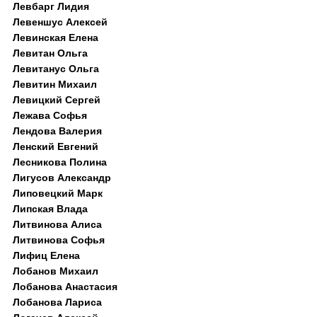
Левбарг Лидия
Левеншус Алексей
Левинская Елена
Левитан Ольга
Левитанус Ольга
Левитин Михаил
Левицкий Сергей
Лежава Софья
Лендова Валерия
Ленский Евгений
Лесникова Полина
Лигусов Александр
Липовецкий Марк
Липская Влада
Литвинова Алиса
Литвинова Софья
Лифиц Елена
Лобанов Михаил
Лобанова Анастасия
Лобанова Лариса