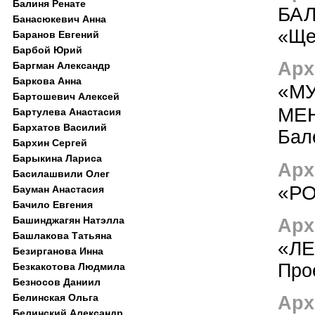
Балиня Ренате
БАЛ
Банасюкевич Анна
«Ще
Баранов Евгений
Барбой Юрий
Арх
Баргман Александр
Баркова Анна
«МУ
Бартошевич Алексей
МЕН
Бартулева Анастасия
Бархатов Василий
Бал
Бархин Сергей
Барыкина Лариса
Арх
Басилашвили Олег
«Р
Бауман Анастасия
Бачило Евгения
Башинджагян Натэлла
Арх
Башлакова Татьяна
«Л
Безирганова Инна
Про
Безкакотова Людмила
Безносов Даниил
Белинская Ольга
Арх
Белинский Александр