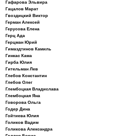
Гафарова Эльвира
Гацалов Марат
Гвоздицкий Виктор
Герман Алексей
Герусова Елена
Герц Ада
Герцман Юрий
Гимаздтинов Камиль
Гинкас Кама
Гирба Юлия
Гительман Лев
Глебов Константин
Глебов Олег
Глембоцкая Владислава
Глембоцкая Яна
Говорова Ольга
Годер Дина
Гойтиева Юлия
Голиков Вадим
Голикова Александра
Голлер Борис