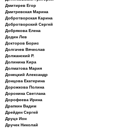
Дмитирев Егор
Дмитревская Марина
Добротворская Карина
Добротворский Сергей
Добрякова Елена
Додин Лев
Докторов Борис
Долгачев Вячеслав
Должанский Р.
Долинина Кира
Долматова Мария
Донецкий Александр
Донцова Екатерина
Дорожкова Полина
Доронина Светлана
Дорофеева Ирина
Драпкин Вадим
Дрейден Сергей
Друцэ Ион
Дручек Николай