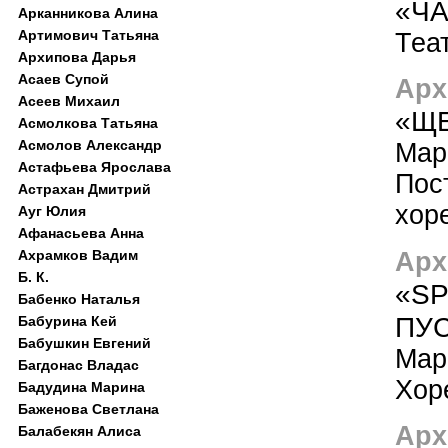
«Ч
Арканникова Алина
Артимович Татьяна
Теа
Архипова Дарья
Асаев Супой
Арх
Асеев Михаил
«Щ
Асмолкова Татьяна
Асмолов Александр
Мар
Астафьева Ярослава
Пос
Астрахан Дмитрий
хор
Ауг Юлия
Афанасьева Анна
Арх
Ахрамков Вадим
Б. К.
«SP
Бабенко Наталья
ПУ
Бабурина Кей
Бабушкин Евгений
Мар
Багдонас Владас
Хор
Бадудина Марина
Баженова Светлана
Арх
Балабекян Алиса