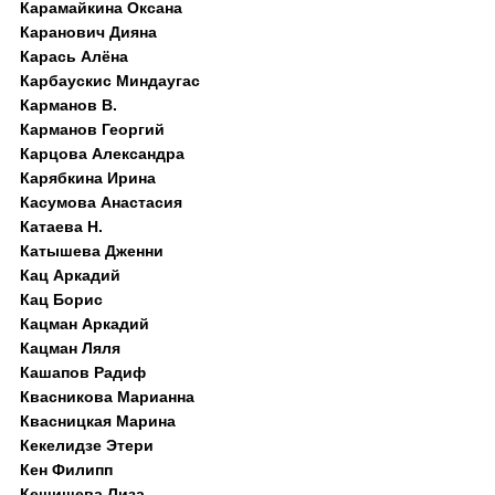
Карамайкина Оксана
Каранович Дияна
Карась Алёна
Карбаускис Миндаугас
Карманов В.
Карманов Георгий
Карцова Александра
Карябкина Ирина
Касумова Анастасия
Катаева Н.
Катышева Дженни
Кац Аркадий
Кац Борис
Кацман Аркадий
Кацман Ляля
Кашапов Радиф
Квасникова Марианна
Квасницкая Марина
Кекелидзе Этери
Кен Филипп
Кешишева Лиза