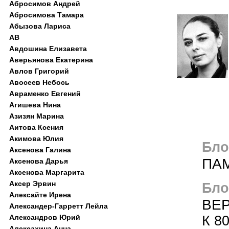
Абросимов Андрей
Абросимова Тамара
Абызова Лариса
АВ
Авдошина Елизавета
Аверьянова Екатерина
Авлов Григорий
Авосеев Небось
Авраменко Евгений
Агишева Нина
Азизян Марина
Аитова Ксения
Акимова Юлия
Блог
Аксенова Галина
ПА
Аксенова Дарья
Аксенова Маргарита
Аксер Эрвин
Блог
Алексайте Ирена
ВЕ
Александер-Гарретт Лейла
К 8
Александров Юрий
Алексахина Анна