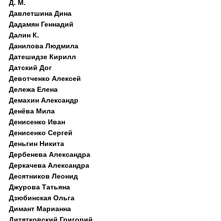
Д. M.
Давлетшина Дина
Дадамян Геннадий
Далин К.
Данилова Людмила
Датешидзе Кирилл
Датский Дог
Девотченко Алексей
Дележа Елена
Демахин Александр
Денёва Мила
Денисенко Иван
Денисенко Сергей
Деньгин Никита
Дербенева Александра
Деркачева Александра
Десятников Леонид
Джурова Татьяна
Дзюбинская Ольга
Димант Марианна
Дитятковский Григорий