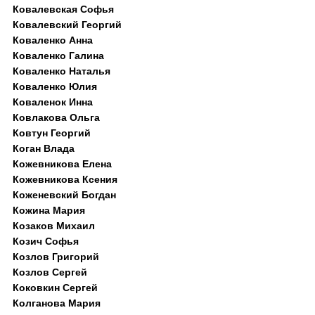
Ковалевская Софья
Ковалевский Георгий
Коваленко Анна
Коваленко Галина
Коваленко Наталья
Коваленко Юлия
Коваленок Инна
Ковлакова Ольга
Ковтун Георгий
Коган Влада
Кожевникова Елена
Кожевникова Ксения
Коженевский Богдан
Кожина Мария
Козаков Михаил
Козич Софья
Козлов Григорий
Козлов Сергей
Коковкин Сергей
Колганова Мария