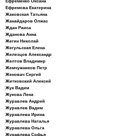
Ефременко Оксана
Ефремова Екатерина
Жаковская Татьяна
Жанайдаров Олжас
Ждан Раиса
Жданова Анна
Жегин Николай
Жегульская Елена
Железцов Александр
Желтов Владимир
Жемчужников Петр
Женовач Сергей
Житковский Алексей
Жук Вадим
Жукова Лена
Журавлев Андрей
Журавлев Вадим
Журавлева Ирина
Журавлева Наталья
Журавлева Ольга
Журавлева Софья