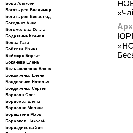
НО
Бова Алексей
Богатырев Владимир
«Ча
Богатырев Всеволод
Богодист Анна
Арх
Богомолова Ольга
ЮР
Бодрягина Ксения
Боева Тата
«НО
Бойкова Ирина
Бес
Боймерс Биргит
Боканева Елена
Большелапова Елена
Бондаренко Елена
Бондаренко Наталья
Бондаренко Сергей
Борисов Олег
Борисова Елена
Борисова Марина
Борнштейн Марк
Боровков Николай
Бороздинова Зоя