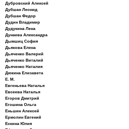
Дубровский Алексей
Дубшан Леонид
Дубшан Федор
Дудин Владимир
Дудукина Лена
Дунаева Александра
Дымшиц София
Дьякова Елена
Дьяченко Валерий
Дьяченко Виталий
Дьяченко Наталия
Дюкина Елизавета
Е. М.
Евгеньева Наталья
Евсеева Наталья
Егоров Дмитрий
Егошина Ольга
Еньшин Алексей
Ермолин Евгений
Ескина Юлия