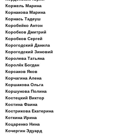
Коржель Марина
Корнакова Марина
Корнась Тадеуш
Коробейко Антон
Коробков Дмитрий
Коробков Сергей
Корогодский Данила
Корогодский Зиновий
Королева Татьяна
Королёк Богдан
Корсаков Яков
Корчагина Алена
Коршакова Ольга
Коршунова Полина
Костецкий Виктор
Костина Фаина
Кострикова Екатерина
Коткина Ирина
Коцаренко Нина
Кочергин Эдуард