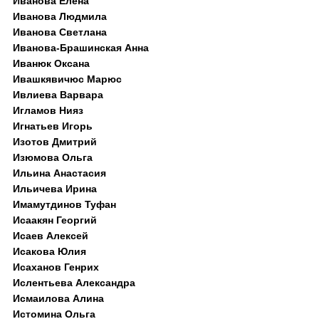
Иванова Елена
Иванова Людмила
Иванова Светлана
Иванова-Брашинская Анна
Иванюк Оксана
Ивашкявичюс Марюс
Ивлиева Варвара
Игламов Нияз
Игнатьев Игорь
Изотов Дмитрий
Изюмова Ольга
Ильина Анастасия
Ильичева Ирина
Имамутдинов Туфан
Исаакян Георгий
Исаев Алексей
Исакова Юлия
Исаханов Генрих
Ислентьева Александра
Исмаилова Алина
Истомина Ольга