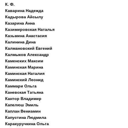
К. Ф.
Каварина Надежда
Кадырова Айсылу
Казарина Анна
Казимировская Наталья
Казьмина Анастасия
Калинина Дина
Калмановский Евгений
Калмыков Александр
Каменских Максим
Каминская Марина
Каминская Наталия
Каминский Леонид
Каммари Ольга
Каневская Татьяна
Кантор Владимир
Капелюш Эмиль
Каплан Вениамин
Капустина Людмила
Каракуручкина Ольга