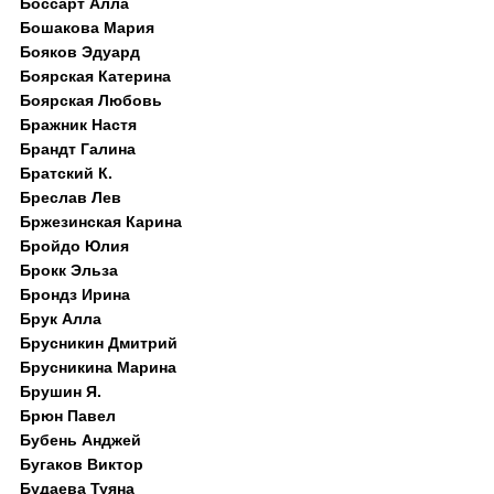
Боссарт Алла
Бошакова Мария
Бояков Эдуард
Боярская Катерина
Боярская Любовь
Бражник Настя
Брандт Галина
Братский К.
Бреслав Лев
Бржезинская Карина
Бройдо Юлия
Брокк Эльза
Брондз Ирина
Брук Алла
Брусникин Дмитрий
Брусникина Марина
Брушин Я.
Брюн Павел
Бубень Анджей
Бугаков Виктор
Будаева Туяна