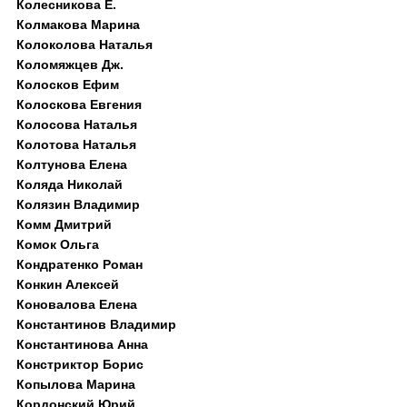
Колесникова Е.
Колмакова Марина
Колоколова Наталья
Коломяжцев Дж.
Колосков Ефим
Колоскова Евгения
Колосова Наталья
Колотова Наталья
Колтунова Елена
Коляда Николай
Колязин Владимир
Комм Дмитрий
Комок Ольга
Кондратенко Роман
Конкин Алексей
Коновалова Елена
Константинов Владимир
Константинова Анна
Констриктор Борис
Копылова Марина
Кордонский Юрий