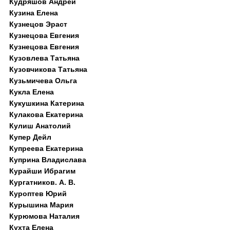
Кудряшов Андрей
Кузина Елена
Кузнецов Эраст
Кузнецова Евгения
Кузнецова Евгения
Кузовлева Татьяна
Кузовчикова Татьяна
Кузьмичева Ольга
Кукла Елена
Кукушкина Катерина
Кулакова Екатерина
Кулиш Анатолий
Купер Дейл
Купреева Екатерина
Куприна Владислава
Курайши Ибрагим
Кургатников. А. В.
Куроптев Юрий
Курышина Мария
Курюмова Наталия
Кухта Елена