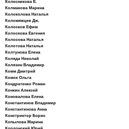
Колесникова Е.
Колмакова Марина
Колоколова Наталья
Коломяжцев Дж.
Колосков Ефим
Колоскова Евгения
Колосова Наталья
Колотова Наталья
Колтунова Елена
Коляда Николай
Колязин Владимир
Комм Дмитрий
Комок Ольга
Кондратенко Роман
Конкин Алексей
Коновалова Елена
Константинов Владимир
Константинова Анна
Констриктор Борис
Копылова Марина
Кордонский Юрий