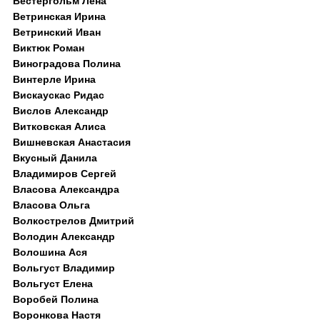
Вестергольм Лена
Ветринская Ирина
Ветринский Иван
Виктюк Роман
Виноградова Полина
Винтерле Ирина
Вискаускас Ридас
Вислов Александр
Витковская Алиса
Вишневская Анастасия
Вкусный Данила
Владимиров Сергей
Власова Александра
Власова Ольга
Волкострелов Дмитрий
Володин Александр
Волошина Ася
Вольгуст Владимир
Вольгуст Елена
Воробей Полина
Воронкова Настя