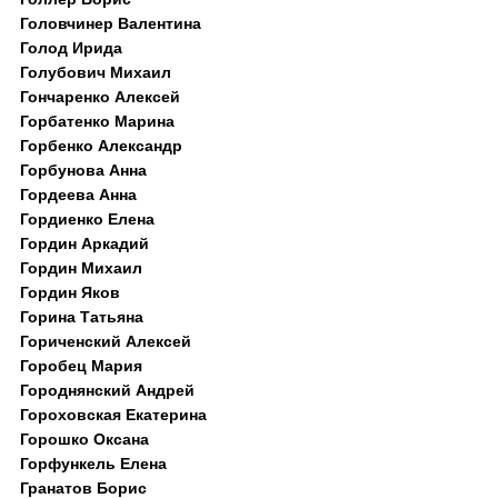
Головчинер Валентина
Голод Ирида
Голубович Михаил
Гончаренко Алексей
Горбатенко Марина
Горбенко Александр
Горбунова Анна
Гордеева Анна
Гордиенко Елена
Гордин Аркадий
Гордин Михаил
Гордин Яков
Горина Татьяна
Гориченский Алексей
Горобец Мария
Городнянский Андрей
Гороховская Екатерина
Горошко Оксана
Горфункель Елена
Гранатов Борис