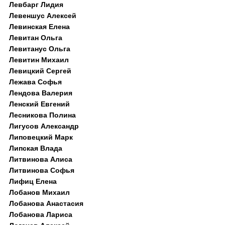
Левбарг Лидия
Левеншус Алексей
Левинская Елена
Левитан Ольга
Левитанус Ольга
Левитин Михаил
Левицкий Сергей
Лежава Софья
Лендова Валерия
Ленский Евгений
Лесникова Полина
Лигусов Александр
Липовецкий Марк
Липская Влада
Литвинова Алиса
Литвинова Софья
Лифиц Елена
Лобанов Михаил
Лобанова Анастасия
Лобанова Лариса