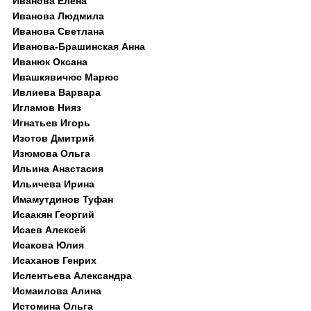
Иванова Елена
Иванова Людмила
Иванова Светлана
Иванова-Брашинская Анна
Иванюк Оксана
Ивашкявичюс Марюс
Ивлиева Варвара
Игламов Нияз
Игнатьев Игорь
Изотов Дмитрий
Изюмова Ольга
Ильина Анастасия
Ильичева Ирина
Имамутдинов Туфан
Исаакян Георгий
Исаев Алексей
Исакова Юлия
Исаханов Генрих
Ислентьева Александра
Исмаилова Алина
Истомина Ольга