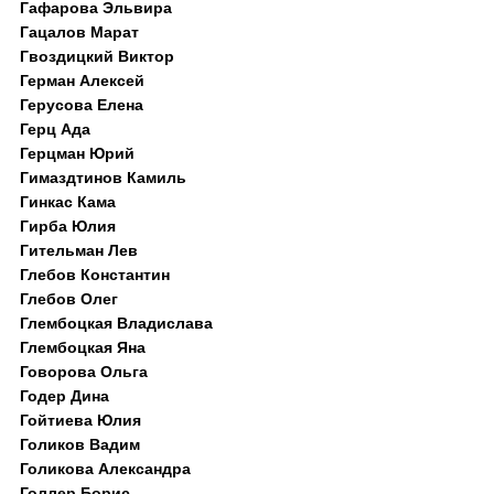
Гафарова Эльвира
Гацалов Марат
Гвоздицкий Виктор
Герман Алексей
Герусова Елена
Герц Ада
Герцман Юрий
Гимаздтинов Камиль
Гинкас Кама
Гирба Юлия
Гительман Лев
Глебов Константин
Глебов Олег
Глембоцкая Владислава
Глембоцкая Яна
Говорова Ольга
Годер Дина
Гойтиева Юлия
Голиков Вадим
Голикова Александра
Голлер Борис