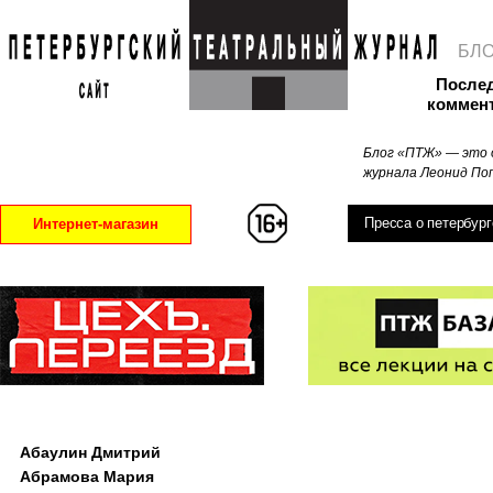
БЛ
После
коммен
Блог «ПТЖ» — это 
журнала Леонид Поп
Пресса о петербург
Интернет-магазин
Абаулин Дмитрий
Абрамова Мария