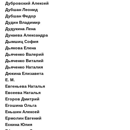
Дубровский Алексей
Дубшан Леонид
Дубшан Федор
Дудин Владимир
Дудукина Лена
Дунаева Александра
Дымшиц София
Дьякова Елена
Дьяченко Валерий
Дьяченко Виталий
Дьяченко Наталия
Дюкина Елизавета
Е. М.
Евгеньева Наталья
Евсеева Наталья
Егоров Дмитрий
Егошина Ольга
Еньшин Алексей
Ермолин Евгений
Ескина Юлия