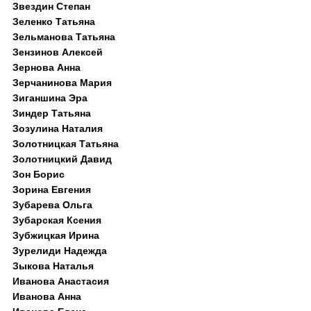
Звездин Степан
Зеленко Татьяна
Зельманова Татьяна
Зензинов Алексей
Зернова Анна
Зерчанинова Мария
Зиганшина Эра
Зиндер Татьяна
Зозулина Наталия
Золотницкая Татьяна
Золотницкий Давид
Зон Борис
Зорина Евгения
Зубарева Ольга
Зубарская Ксения
Зубжицкая Ирина
Зурелиди Надежда
Зыкова Наталья
Иванова Анастасия
Иванова Анна