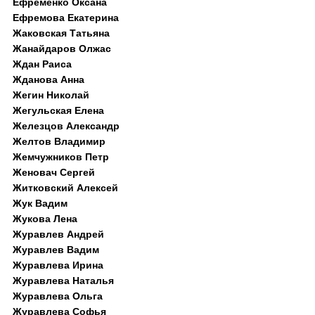
Ефременко Оксана
Ефремова Екатерина
Жаковская Татьяна
Жанайдаров Олжас
Ждан Раиса
Жданова Анна
Жегин Николай
Жегульская Елена
Железцов Александр
Желтов Владимир
Жемчужников Петр
Женовач Сергей
Житковский Алексей
Жук Вадим
Жукова Лена
Журавлев Андрей
Журавлев Вадим
Журавлева Ирина
Журавлева Наталья
Журавлева Ольга
Журавлева Софья