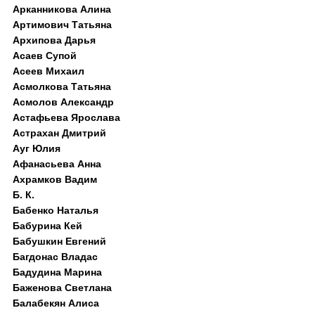
Арканникова Алина
Артимович Татьяна
Архипова Дарья
Асаев Супой
Асеев Михаил
Асмолкова Татьяна
Асмолов Александр
Астафьева Ярослава
Астрахан Дмитрий
Ауг Юлия
Афанасьева Анна
Ахрамков Вадим
Б. К.
Бабенко Наталья
Бабурина Кей
Бабушкин Евгений
Багдонас Владас
Бадудина Марина
Баженова Светлана
Балабекян Алиса