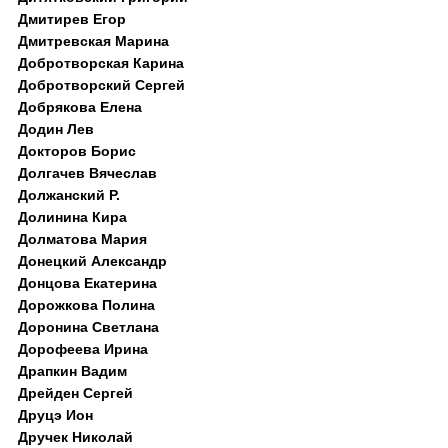
Дмитирев Егор
Дмитревская Марина
Добротворская Карина
Добротворский Сергей
Добрякова Елена
Додин Лев
Докторов Борис
Долгачев Вячеслав
Должанский Р.
Долинина Кира
Долматова Мария
Донецкий Александр
Донцова Екатерина
Дорожкова Полина
Доронина Светлана
Дорофеева Ирина
Драпкин Вадим
Дрейден Сергей
Друцэ Ион
Дручек Николай