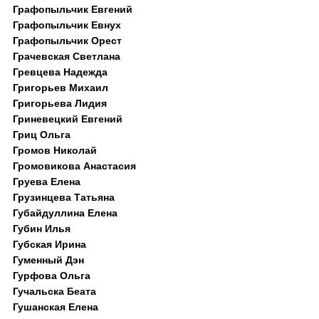
Графопыльчик Евгений
Графопыльчик Евнух
Графопыльчик Орест
Грачевская Светлана
Гревцева Надежда
Григорьев Михаил
Григорьева Лидия
Гриневецкий Евгений
Гриц Ольга
Громов Николай
Громовикова Анастасия
Груева Елена
Грузинцева Татьяна
Губайдуллина Елена
Губин Илья
Губская Ирина
Гуменный Дэн
Гурфова Ольга
Гучальска Беата
Гушанская Елена