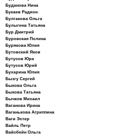
Буданова Нина
Букаев Радион
Булгакова Ольга
Булыгина Татьяна
Бур Дмитрий
Буровская Полина
Бурякова Юлия
Бутовский Яков
Бутусов Юра
Бутусов Юрий
Бухарина Юлия
Бызгу Сергей
Быкова Ольга
Быкова Татьяна
Бычков Михаил
Ваганова Ирина
Ваганькова Агриппина
Ваги Эстер
Вайль Петр
Вайсбейн Ольга