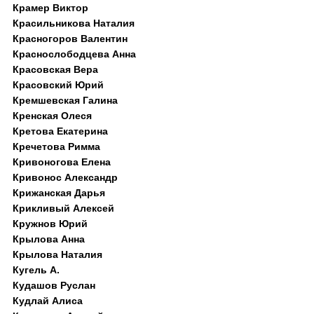
Крамер Виктор
Красильникова Наталия
Красногоров Валентин
Краснослободцева Анна
Красовская Вера
Красовский Юрий
Кремшевская Галина
Кренская Олеся
Кретова Екатерина
Кречетова Римма
Кривоногова Елена
Кривонос Александр
Крижанская Дарья
Крикливый Алексей
Кружнов Юрий
Крылова Анна
Крылова Наталия
Кугель А.
Кудашов Руслан
Кудлай Алиса