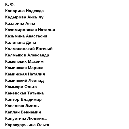
К. Ф.
Каварина Надежда
Кадырова Айсылу
Казарина Анна
Казимировская Наталья
Казьмина Анастасия
Калинина Дина
Калмановский Евгений
Калмыков Александр
Каменских Максим
Каминская Марина
Каминская Наталия
Каминский Леонид
Каммари Ольга
Каневская Татьяна
Кантор Владимир
Капелюш Эмиль
Каплан Вениамин
Капустина Людмила
Каракуручкина Ольга