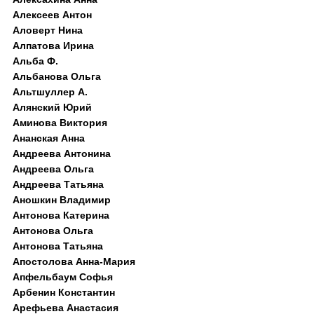
Алексеев Антон
Аловерт Нина
Алпатова Ирина
Альба Ф.
Альбанова Ольга
Альтшуллер А.
Алянский Юрий
Аминова Виктория
Ананская Анна
Андреева Антонина
Андреева Ольга
Андреева Татьяна
Аношкин Владимир
Антонова Катерина
Антонова Ольга
Антонова Татьяна
Апостолова Анна-Мария
Апфельбаум Софья
Арбенин Константин
Арефьева Анастасия