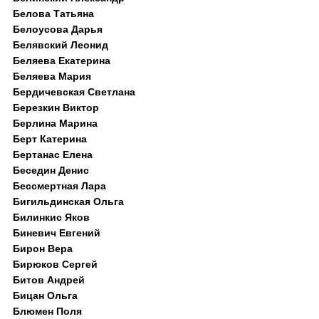
Белова Татьяна
Белоусова Дарья
Белявский Леонид
Беляева Екатерина
Беляева Мария
Бердичевская Светлана
Березкин Виктор
Берлина Марина
Берт Катерина
Бертанас Елена
Беседин Денис
Бессмертная Лара
Бигильдинская Ольга
Билинкис Яков
Биневич Евгений
Бирон Вера
Бирюков Сергей
Битов Андрей
Бицан Ольга
Блюмен Поля