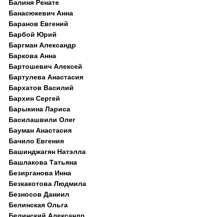
Балиня Ренате
Банасюкевич Анна
Баранов Евгений
Барбой Юрий
Баргман Александр
Баркова Анна
Бартошевич Алексей
Бартулева Анастасия
Бархатов Василий
Бархин Сергей
Барыкина Лариса
Басилашвили Олег
Бауман Анастасия
Бачило Евгения
Башинджагян Натэлла
Башлакова Татьяна
Безирганова Инна
Безкакотова Людмила
Безносов Даниил
Белинская Ольга
Белинский Александр