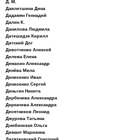
Д. M.
Давлетшина Дина
Дадамян Геннадий
Далин К.
Данилова Людмила
Датешидзе Кирилл
Датский Дог
Девотченко Алексей
Дележа Елена
Демахин Александр
Денёва Мила
Денисенко Иван
Денисенко Сергей
Деньгин Никита
Дербенева Александра
Деркачева Александра
Десятников Леонид
Джурова Татьяна
Дзюбинская Ольга
Димант Марианна
Дитятковский Григорий