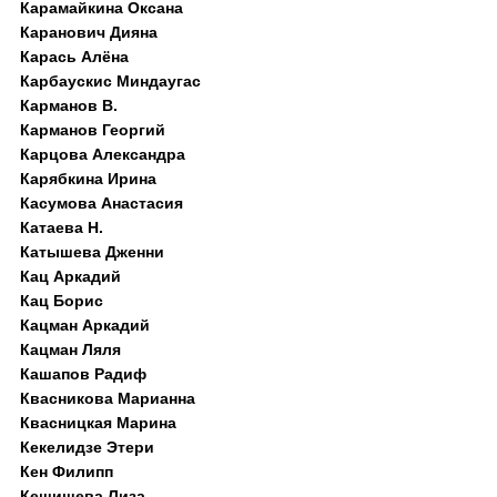
Карамайкина Оксана
Каранович Дияна
Карась Алёна
Карбаускис Миндаугас
Карманов В.
Карманов Георгий
Карцова Александра
Карябкина Ирина
Касумова Анастасия
Катаева Н.
Катышева Дженни
Кац Аркадий
Кац Борис
Кацман Аркадий
Кацман Ляля
Кашапов Радиф
Квасникова Марианна
Квасницкая Марина
Кекелидзе Этери
Кен Филипп
Кешишева Лиза