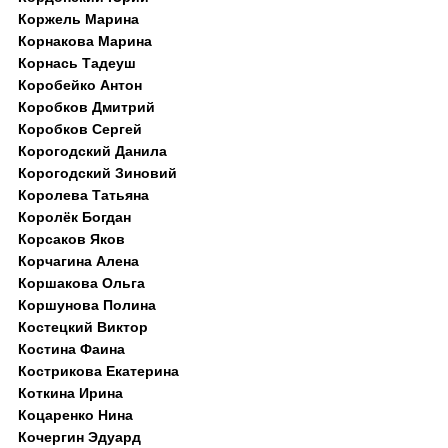
Коржель Марина
Корнакова Марина
Корнась Тадеуш
Коробейко Антон
Коробков Дмитрий
Коробков Сергей
Корогодский Данила
Корогодский Зиновий
Королева Татьяна
Королёк Богдан
Корсаков Яков
Корчагина Алена
Коршакова Ольга
Коршунова Полина
Костецкий Виктор
Костина Фаина
Кострикова Екатерина
Коткина Ирина
Коцаренко Нина
Кочергин Эдуард