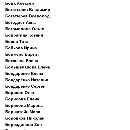
Бова Алексей
Богатырев Владимир
Богатырев Всеволод
Богодист Анна
Богомолова Ольга
Бодрягина Ксения
Боева Тата
Бойкова Ирина
Боймерс Биргит
Боканева Елена
Большелапова Елена
Бондаренко Елена
Бондаренко Наталья
Бондаренко Сергей
Борисов Олег
Борисова Елена
Борисова Марина
Борнштейн Марк
Боровков Николай
Бороздинова Зоя