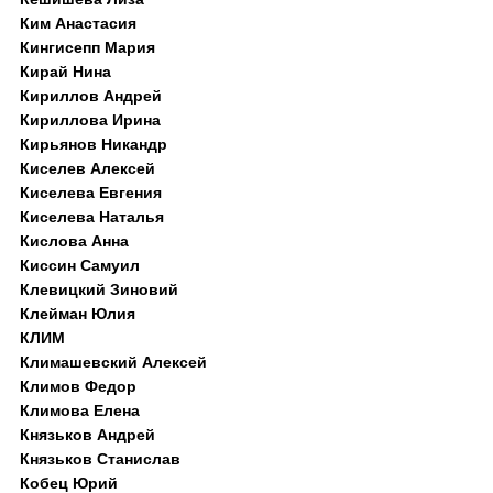
Ким Анастасия
Кингисепп Мария
Кирай Нина
Кириллов Андрей
Кириллова Ирина
Кирьянов Никандр
Киселев Алексей
Киселева Евгения
Киселева Наталья
Кислова Анна
Киссин Самуил
Клевицкий Зиновий
Клейман Юлия
КЛИМ
Климашевский Алексей
Климов Федор
Климова Елена
Князьков Андрей
Князьков Станислав
Кобец Юрий