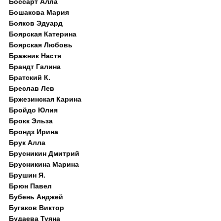
Боссарт Алла
Бошакова Мария
Бояков Эдуард
Боярская Катерина
Боярская Любовь
Бражник Настя
Брандт Галина
Братский К.
Бреслав Лев
Бржезинская Карина
Бройдо Юлия
Брокк Эльза
Брондз Ирина
Брук Алла
Брусникин Дмитрий
Брусникина Марина
Брушин Я.
Брюн Павел
Бубень Анджей
Бугаков Виктор
Будаева Туяна