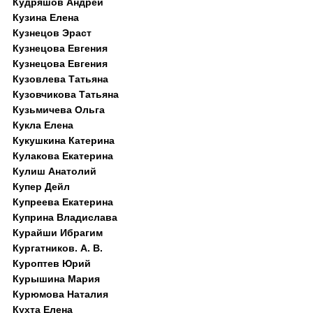
Кудряшов Андрей
Кузина Елена
Кузнецов Эраст
Кузнецова Евгения
Кузнецова Евгения
Кузовлева Татьяна
Кузовчикова Татьяна
Кузьмичева Ольга
Кукла Елена
Кукушкина Катерина
Кулакова Екатерина
Кулиш Анатолий
Купер Дейл
Купреева Екатерина
Куприна Владислава
Курайши Ибрагим
Кургатников. А. В.
Куроптев Юрий
Курышина Мария
Курюмова Наталия
Кухта Елена