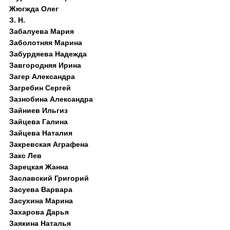
Жюгжда Олег
З. Н.
Забалуева Мария
Заболотняя Марина
Забурдяева Надежда
Завгородняя Ирина
Загер Александра
Загребин Сергей
Зазнобина Александра
Зайниев Ильгиз
Зайцева Галина
Зайцева Наталия
Закревская Аграфена
Закс Лев
Зарецкая Жанна
Заславский Григорий
Засуева Варвара
Засухина Марина
Захарова Дарья
Заякина Наталья