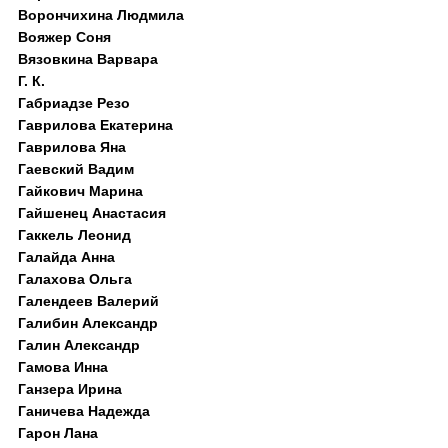
Ворончихина Людмила
Вояжер Соня
Вязовкина Варвара
Г. К.
Габриадзе Резо
Гаврилова Екатерина
Гаврилова Яна
Гаевский Вадим
Гайкович Марина
Гайшенец Анастасия
Гаккель Леонид
Галайда Анна
Галахова Ольга
Галендеев Валерий
Галибин Александр
Галин Александр
Гамова Инна
Ганзера Ирина
Ганичева Надежда
Гарон Лана