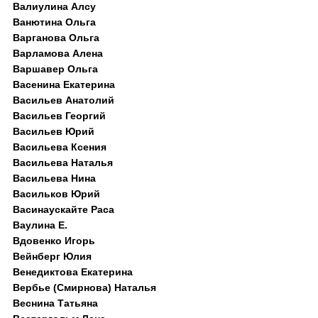
Валиулина Алсу
Ванютина Ольга
Варганова Ольга
Варламова Алена
Варшавер Ольга
Васенина Екатерина
Васильев Анатолий
Васильев Георгий
Васильев Юрий
Васильева Ксения
Васильева Наталья
Васильева Нина
Васильков Юрий
Васинаускайте Раса
Ваулина Е.
Вдовенко Игорь
Вейнберг Юлия
Венедиктова Екатерина
Вербье (Смирнова) Наталья
Веснина Татьяна