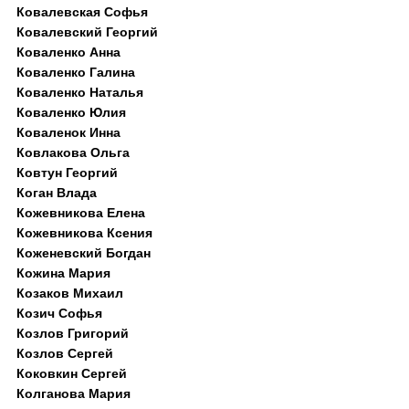
Ковалевская Софья
Ковалевский Георгий
Коваленко Анна
Коваленко Галина
Коваленко Наталья
Коваленко Юлия
Коваленок Инна
Ковлакова Ольга
Ковтун Георгий
Коган Влада
Кожевникова Елена
Кожевникова Ксения
Коженевский Богдан
Кожина Мария
Козаков Михаил
Козич Софья
Козлов Григорий
Козлов Сергей
Коковкин Сергей
Колганова Мария