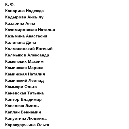
К. Ф.
Каварина Надежда
Кадырова Айсылу
Казарина Анна
Казимировская Наталья
Казьмина Анастасия
Калинина Дина
Калмановский Евгений
Калмыков Александр
Каменских Максим
Каминская Марина
Каминская Наталия
Каминский Леонид
Каммари Ольга
Каневская Татьяна
Кантор Владимир
Капелюш Эмиль
Каплан Вениамин
Капустина Людмила
Каракуручкина Ольга