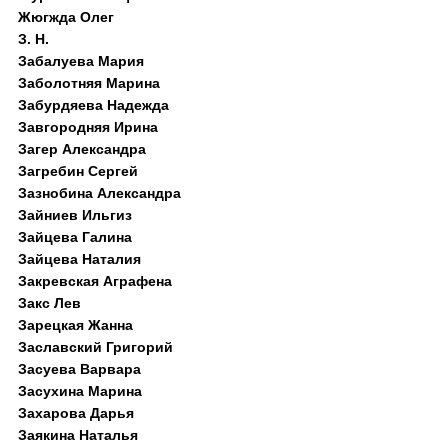
Жюгжда Олег
З. Н.
Забалуева Мария
Заболотняя Марина
Забурдяева Надежда
Завгородняя Ирина
Загер Александра
Загребин Сергей
Зазнобина Александра
Зайниев Ильгиз
Зайцева Галина
Зайцева Наталия
Закревская Аграфена
Закс Лев
Зарецкая Жанна
Заславский Григорий
Засуева Варвара
Засухина Марина
Захарова Дарья
Заякина Наталья