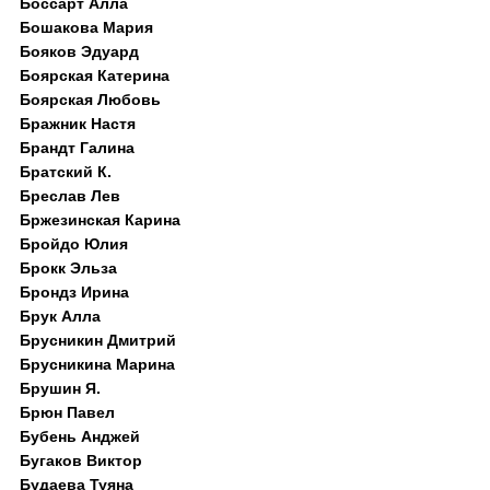
Боссарт Алла
Бошакова Мария
Бояков Эдуард
Боярская Катерина
Боярская Любовь
Бражник Настя
Брандт Галина
Братский К.
Бреслав Лев
Бржезинская Карина
Бройдо Юлия
Брокк Эльза
Брондз Ирина
Брук Алла
Брусникин Дмитрий
Брусникина Марина
Брушин Я.
Брюн Павел
Бубень Анджей
Бугаков Виктор
Будаева Туяна