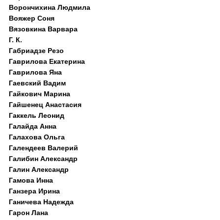
Ворончихина Людмила
Вояжер Соня
Вязовкина Варвара
Г. К.
Габриадзе Резо
Гаврилова Екатерина
Гаврилова Яна
Гаевский Вадим
Гайкович Марина
Гайшенец Анастасия
Гаккель Леонид
Галайда Анна
Галахова Ольга
Галендеев Валерий
Галибин Александр
Галин Александр
Гамова Инна
Ганзера Ирина
Ганичева Надежда
Гарон Лана