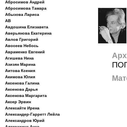
Абросимов Андрей
Абросимова Тамара
Абызова Лариса
АВ
Авдошина Елизавета
Аверьянова Екатерина
Авлов Григорий
Авосеев Небось
Авраменко Евгений
Арх
Агишева Нина
ПО
Азизян Марина
Аитова Ксения
Мат
Акимова Юлия
Аксенова Галина
Аксенова Дарья
Аксенова Маргарита
Аксер Эрвин
Алексайте Ирена
Александер-Гарретт Лейла
Александров Юрий
Алексахина Анна