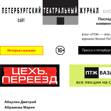
БЛ
После
коммен
Блог «ПТЖ» — это 
журнала Леонид Поп
Пресса о петербург
Интернет-магазин
Абаулин Дмитрий
Абрамова Мария