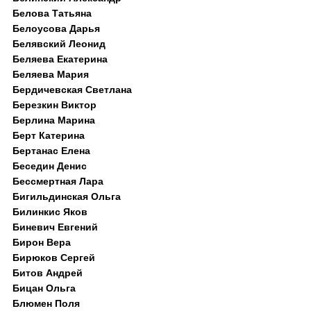
Белова Татьяна
Белоусова Дарья
Белявский Леонид
Беляева Екатерина
Беляева Мария
Бердичевская Светлана
Березкин Виктор
Берлина Марина
Берт Катерина
Бертанас Елена
Беседин Денис
Бессмертная Лара
Бигильдинская Ольга
Билинкис Яков
Биневич Евгений
Бирон Вера
Бирюков Сергей
Битов Андрей
Бицан Ольга
Блюмен Поля