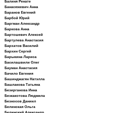
Балиня Ренате
Банасюкевич Анна
Баранов Евгений
Барбой Юрий
Баргман Александр
Баркова Анна
Бартошевич Алексей
Бартулева Анастасия
Бархатов Василий
Бархин Сергей
Барыкина Лариса
Басилашвили Олег
Бауман Анастасия
Бачило Евгения
Башинджагян Натэлла
Башлакова Татьяна
Безирганова Инна
Безкакотова Людмила
Безносов Даниил
Белинская Ольга
Белинский Александр