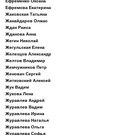
Ефременко Оксана
Ефремова Екатерина
Жаковская Татьяна
Жанайдаров Олжас
Ждан Раиса
Жданова Анна
Жегин Николай
Жегульская Елена
Железцов Александр
Желтов Владимир
Жемчужников Петр
Женовач Сергей
Житковский Алексей
Жук Вадим
Жукова Лена
Журавлев Андрей
Журавлев Вадим
Журавлева Ирина
Журавлева Наталья
Журавлева Ольга
Журавлева Софья