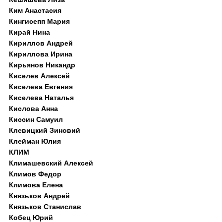
Ким Анастасия
Кингисепп Мария
Кирай Нина
Кириллов Андрей
Кириллова Ирина
Кирьянов Никандр
Киселев Алексей
Киселева Евгения
Киселева Наталья
Кислова Анна
Киссин Самуил
Клевицкий Зиновий
Клейман Юлия
КЛИМ
Климашевский Алексей
Климов Федор
Климова Елена
Князьков Андрей
Князьков Станислав
Кобец Юрий