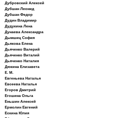
Дубровский Алексей
Дубшан Леонид
Дубшан Федор
Дудин Владимир
Дудукина Лена
Дунаева Александра
Дымшиц София
Дьякова Елена
Дьяченко Валерий
Дьяченко Виталий
Дьяченко Наталия
Дюкина Елизавета
Е. М.
Евгеньева Наталья
Евсеева Наталья
Егоров Дмитрий
Егошина Ольга
Еньшин Алексей
Ермолин Евгений
Ескина Юлия