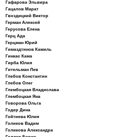
Гафарова Эльвира
Гацалов Марат
Гвоздицкий Виктор
Герман Алексей
Герусова Елена
Герц Ада
Герцман Юрий
Гимаздтинов Камиль
Гинкас Кама
Гирба Юлия
Гительман Лев
Глебов Константин
Глебов Олег
Глембоцкая Владислава
Глембоцкая Яна
Говорова Ольга
Годер Дина
Гойтиева Юлия
Голиков Вадим
Голикова Александра
Голлер Борис