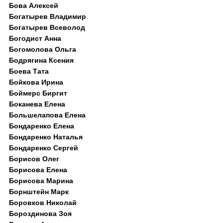
Бова Алексей
Богатырев Владимир
Богатырев Всеволод
Богодист Анна
Богомолова Ольга
Бодрягина Ксения
Боева Тата
Бойкова Ирина
Боймерс Биргит
Боканева Елена
Большелапова Елена
Бондаренко Елена
Бондаренко Наталья
Бондаренко Сергей
Борисов Олег
Борисова Елена
Борисова Марина
Борнштейн Марк
Боровков Николай
Бороздинова Зоя