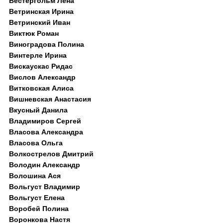
Вестергольм Лена
Ветринская Ирина
Ветринский Иван
Виктюк Роман
Виноградова Полина
Винтерле Ирина
Вискаускас Ридас
Вислов Александр
Витковская Алиса
Вишневская Анастасия
Вкусный Данила
Владимиров Сергей
Власова Александра
Власова Ольга
Волкострелов Дмитрий
Володин Александр
Волошина Ася
Вольгуст Владимир
Вольгуст Елена
Воробей Полина
Воронкова Настя