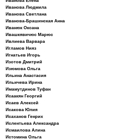
Иванова Елена
Иванова Людмила
Иванова Светлана
Иванова-Брашинская Анна
Иванюк Оксана
Ивашкявичюс Марюс
Ивлиева Варвара
Игламов Нияз
Игнатьев Игорь
Изотов Дмитрий
Изюмова Ольга
Ильина Анастасия
Ильичева Ирина
Имамутдинов Туфан
Исаакян Георгий
Исаев Алексей
Исакова Юлия
Исаханов Генрих
Ислентьева Александра
Исмаилова Алина
Истомина Ольга