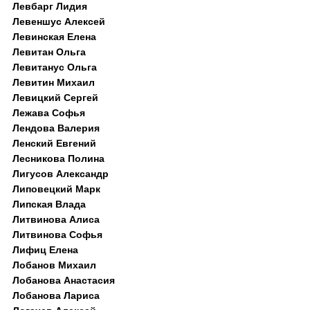
Левбарг Лидия
Левеншус Алексей
Левинская Елена
Левитан Ольга
Левитанус Ольга
Левитин Михаил
Левицкий Сергей
Лежава Софья
Лендова Валерия
Ленский Евгений
Лесникова Полина
Лигусов Александр
Липовецкий Марк
Липская Влада
Литвинова Алиса
Литвинова Софья
Лифиц Елена
Лобанов Михаил
Лобанова Анастасия
Лобанова Лариса