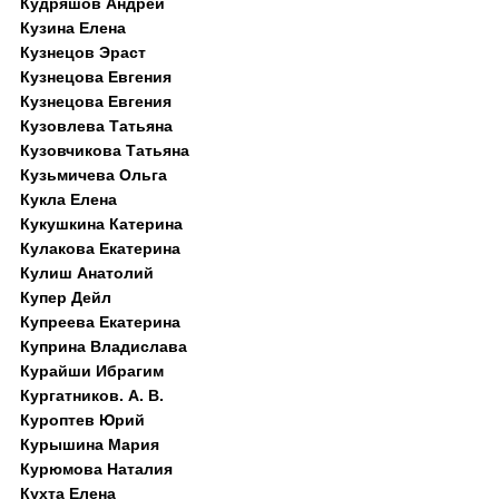
Кудряшов Андрей
Кузина Елена
Кузнецов Эраст
Кузнецова Евгения
Кузнецова Евгения
Кузовлева Татьяна
Кузовчикова Татьяна
Кузьмичева Ольга
Кукла Елена
Кукушкина Катерина
Кулакова Екатерина
Кулиш Анатолий
Купер Дейл
Купреева Екатерина
Куприна Владислава
Курайши Ибрагим
Кургатников. А. В.
Куроптев Юрий
Курышина Мария
Курюмова Наталия
Кухта Елена