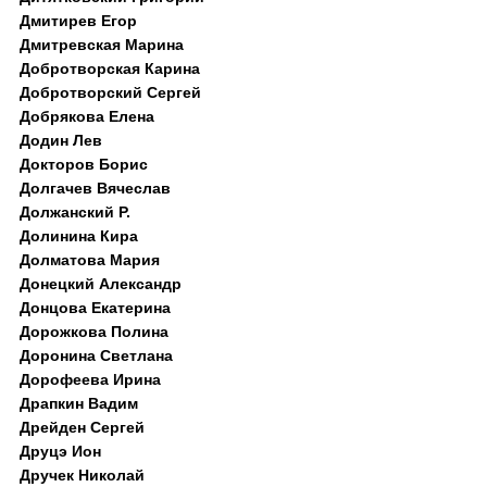
Дмитирев Егор
Дмитревская Марина
Добротворская Карина
Добротворский Сергей
Добрякова Елена
Додин Лев
Докторов Борис
Долгачев Вячеслав
Должанский Р.
Долинина Кира
Долматова Мария
Донецкий Александр
Донцова Екатерина
Дорожкова Полина
Доронина Светлана
Дорофеева Ирина
Драпкин Вадим
Дрейден Сергей
Друцэ Ион
Дручек Николай