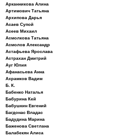
Арканникова Алина
Артимович Татьяна
Архипова Дарья
Асаев Супой
Асеев Михаил
Асмолкова Татьяна
Асмолов Александр
Астафьева Ярослава
Астрахан Дмитрий
Ауг Юлия
Афанасьева Анна
Ахрамков Вадим
Б. К.
Бабенко Наталья
Бабурина Кей
Бабушкин Евгений
Багдонас Владас
Бадудина Марина
Баженова Светлана
Балабекян Алиса