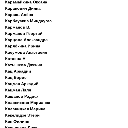
Карамайкина Оксана
Каранович Дияна
Карась Алёна
Карбаускис Миндаугас
Карманов В.
Карманов Георгий
Карцова Александра
Карябкина Ирина
Касумова Анастасия
Катаева Н.
Катышева Дженни
Кац Аркадий
Кац Борис
Кацман Аркадий
Кацман Ляля
Кашапов Радиф
Квасникова Марианна
Квасницкая Марина
Кекелидзе Этери
Кен Филипп
Кешишева Лиза