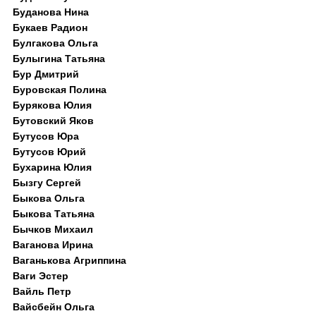
Буданова Нина
Букаев Радион
Булгакова Ольга
Булыгина Татьяна
Бур Дмитрий
Буровская Полина
Бурякова Юлия
Бутовский Яков
Бутусов Юра
Бутусов Юрий
Бухарина Юлия
Бызгу Сергей
Быкова Ольга
Быкова Татьяна
Бычков Михаил
Ваганова Ирина
Ваганькова Агриппина
Ваги Эстер
Вайль Петр
Вайсбейн Ольга