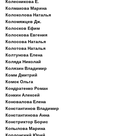
Колесникова Е.
Колмакова Марина
Колоколова Наталья
Коломяжцев Дж.
Колосков Ефим
Колоскова Евгения
Колосова Наталья
Колотова Наталья
Колтунова Елена
Коляда Николай
Колязин Владимир
Комм Дмитрий
Комок Ольга
Кондратенко Роман
Конкин Алексей
Коновалова Елена
Константинов Владимир
Константинова Анна
Констриктор Борис
Копылова Марина
Кордонский Юрий