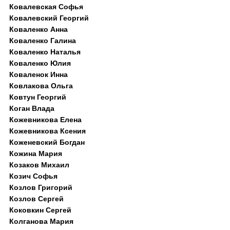
Ковалевская Софья
Ковалевский Георгий
Коваленко Анна
Коваленко Галина
Коваленко Наталья
Коваленко Юлия
Коваленок Инна
Ковлакова Ольга
Ковтун Георгий
Коган Влада
Кожевникова Елена
Кожевникова Ксения
Коженевский Богдан
Кожина Мария
Козаков Михаил
Козич Софья
Козлов Григорий
Козлов Сергей
Коковкин Сергей
Колганова Мария