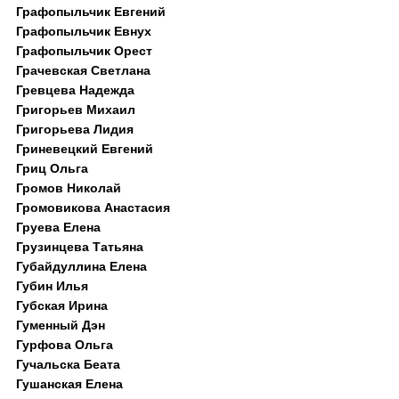
Графопыльчик Евгений
Графопыльчик Евнух
Графопыльчик Орест
Грачевская Светлана
Гревцева Надежда
Григорьев Михаил
Григорьева Лидия
Гриневецкий Евгений
Гриц Ольга
Громов Николай
Громовикова Анастасия
Груева Елена
Грузинцева Татьяна
Губайдуллина Елена
Губин Илья
Губская Ирина
Гуменный Дэн
Гурфова Ольга
Гучальска Беата
Гушанская Елена