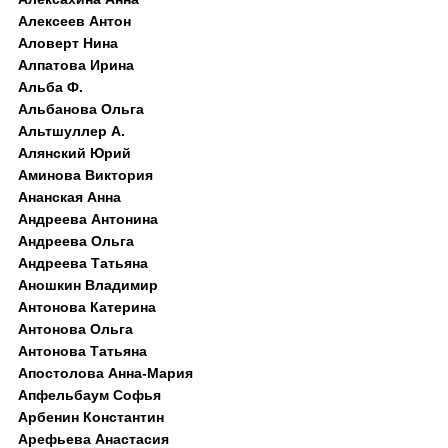
Алексеев Антон
Аловерт Нина
Алпатова Ирина
Альба Ф.
Альбанова Ольга
Альтшуллер А.
Алянский Юрий
Аминова Виктория
Ананская Анна
Андреева Антонина
Андреева Ольга
Андреева Татьяна
Аношкин Владимир
Антонова Катерина
Антонова Ольга
Антонова Татьяна
Апостолова Анна-Мария
Апфельбаум Софья
Арбенин Константин
Арефьева Анастасия