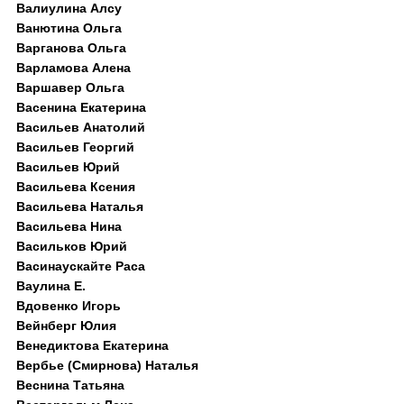
Валиулина Алсу
Ванютина Ольга
Варганова Ольга
Варламова Алена
Варшавер Ольга
Васенина Екатерина
Васильев Анатолий
Васильев Георгий
Васильев Юрий
Васильева Ксения
Васильева Наталья
Васильева Нина
Васильков Юрий
Васинаускайте Раса
Ваулина Е.
Вдовенко Игорь
Вейнберг Юлия
Венедиктова Екатерина
Вербье (Смирнова) Наталья
Веснина Татьяна