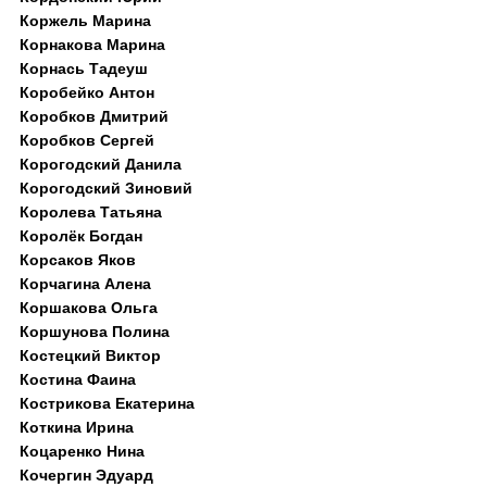
Коржель Марина
Корнакова Марина
Корнась Тадеуш
Коробейко Антон
Коробков Дмитрий
Коробков Сергей
Корогодский Данила
Корогодский Зиновий
Королева Татьяна
Королёк Богдан
Корсаков Яков
Корчагина Алена
Коршакова Ольга
Коршунова Полина
Костецкий Виктор
Костина Фаина
Кострикова Екатерина
Коткина Ирина
Коцаренко Нина
Кочергин Эдуард