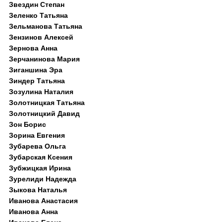
Звездин Степан
Зеленко Татьяна
Зельманова Татьяна
Зензинов Алексей
Зернова Анна
Зерчанинова Мария
Зиганшина Эра
Зиндер Татьяна
Зозулина Наталия
Золотницкая Татьяна
Золотницкий Давид
Зон Борис
Зорина Евгения
Зубарева Ольга
Зубарская Ксения
Зубжицкая Ирина
Зурелиди Надежда
Зыкова Наталья
Иванова Анастасия
Иванова Анна