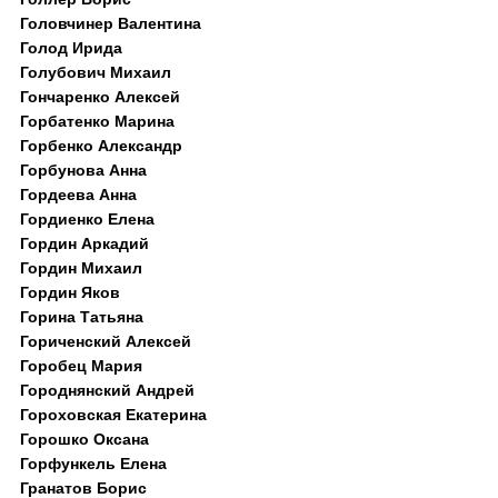
Головчинер Валентина
Голод Ирида
Голубович Михаил
Гончаренко Алексей
Горбатенко Марина
Горбенко Александр
Горбунова Анна
Гордеева Анна
Гордиенко Елена
Гордин Аркадий
Гордин Михаил
Гордин Яков
Горина Татьяна
Гориченский Алексей
Горобец Мария
Городнянский Андрей
Гороховская Екатерина
Горошко Оксана
Горфункель Елена
Гранатов Борис