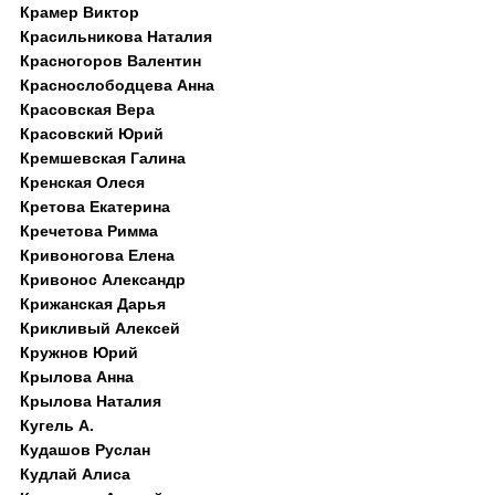
Крамер Виктор
Красильникова Наталия
Красногоров Валентин
Краснослободцева Анна
Красовская Вера
Красовский Юрий
Кремшевская Галина
Кренская Олеся
Кретова Екатерина
Кречетова Римма
Кривоногова Елена
Кривонос Александр
Крижанская Дарья
Крикливый Алексей
Кружнов Юрий
Крылова Анна
Крылова Наталия
Кугель А.
Кудашов Руслан
Кудлай Алиса