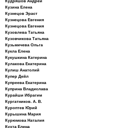
Кудряшов Андрей
Кузина Елена
Кузнецов Эраст
Кузнецова Евгения
Кузнецова Евгения
Кузовлева Татьяна
Кузовчикова Татьяна
Кузьмичева Ольга
Кукла Елена
Кукушкина Катерина
Кулакова Екатерина
Кулиш Анатолий
Купер Дейл
Купреева Екатерина
Куприна Владислава
Курайши Ибрагим
Кургатников. А. В.
Куроптев Юрий
Курышина Мария
Курюмова Наталия
Кухта Елена