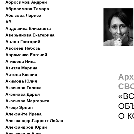
Абросимов Андрей
Абросимова Тамара
Абызова Лариса
АВ
Авдошина Елизавета
Аверьянова Екатерина
Авлов Григорий
Авосеев Небось
Авраменко Евгений
Агишева Нина
Азизян Марина
Аитова Ксения
Арх
Акимова Юлия
СВ
Аксенова Галина
«ВС
Аксенова Дарья
Аксенова Маргарита
ОБЪ
Аксер Эрвин
О 
Алексайте Ирена
Александер-Гарретт Лейла
Александров Юрий
Алексахина Анна