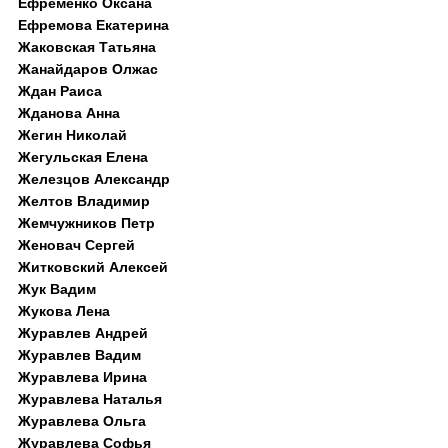
Ефременко Оксана
Ефремова Екатерина
Жаковская Татьяна
Жанайдаров Олжас
Ждан Раиса
Жданова Анна
Жегин Николай
Жегульская Елена
Железцов Александр
Желтов Владимир
Жемчужников Петр
Женовач Сергей
Житковский Алексей
Жук Вадим
Жукова Лена
Журавлев Андрей
Журавлев Вадим
Журавлева Ирина
Журавлева Наталья
Журавлева Ольга
Журавлева Софья