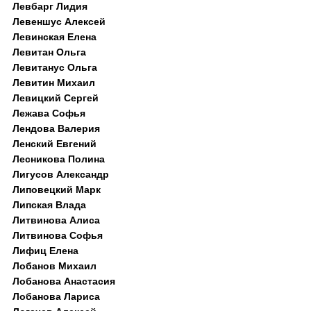
Левбарг Лидия
Левеншус Алексей
Левинская Елена
Левитан Ольга
Левитанус Ольга
Левитин Михаил
Левицкий Сергей
Лежава Софья
Лендова Валерия
Ленский Евгений
Лесникова Полина
Лигусов Александр
Липовецкий Марк
Липская Влада
Литвинова Алиса
Литвинова Софья
Лифиц Елена
Лобанов Михаил
Лобанова Анастасия
Лобанова Лариса