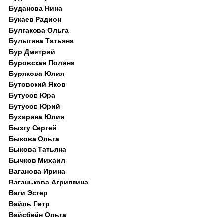
Буданова Нина
Букаев Радион
Булгакова Ольга
Булыгина Татьяна
Бур Дмитрий
Буровская Полина
Бурякова Юлия
Бутовский Яков
Бутусов Юра
Бутусов Юрий
Бухарина Юлия
Бызгу Сергей
Быкова Ольга
Быкова Татьяна
Бычков Михаил
Ваганова Ирина
Ваганькова Агриппина
Ваги Эстер
Вайль Петр
Вайсбейн Ольга