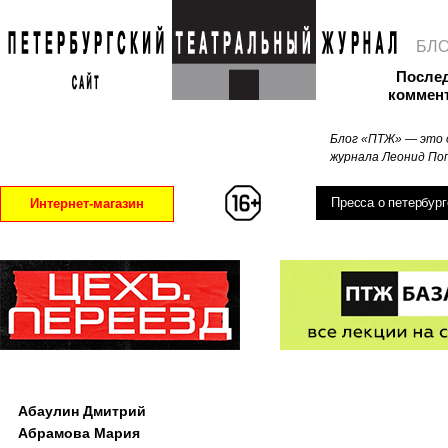
БЛ
После
коммен
Блог «ПТЖ» — это 
журнала Леонид Поп
Пресса о петербург
Интернет-магазин
Абаулин Дмитрий
Абрамова Мария