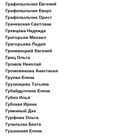
Графопыльчик Евгений
Графопыльчик Евнух
Графопыльчик Орест
Грачевская Светлана
Гревцева Надежда
Григорьев Михаил
Григорьева Лидия
Гриневецкий Евгений
Гриц Ольга
Громов Николай
Громовикова Анастасия
Груева Елена
Грузинцева Татьяна
Губайдуллина Елена
Губин Илья
Губская Ирина
Гуменный Дэн
Гурфова Ольга
Гучальска Беата
Гушанская Елена