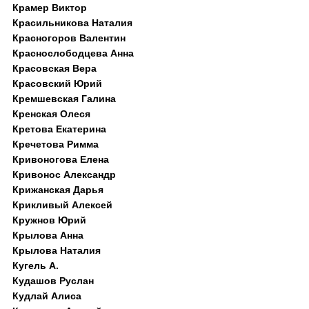
Крамер Виктор
Красильникова Наталия
Красногоров Валентин
Краснослободцева Анна
Красовская Вера
Красовский Юрий
Кремшевская Галина
Кренская Олеся
Кретова Екатерина
Кречетова Римма
Кривоногова Елена
Кривонос Александр
Крижанская Дарья
Крикливый Алексей
Кружнов Юрий
Крылова Анна
Крылова Наталия
Кугель А.
Кудашов Руслан
Кудлай Алиса