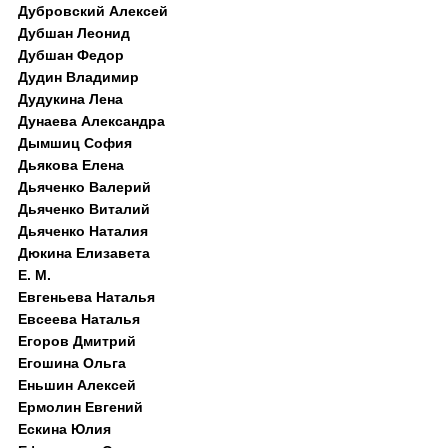
Дубровский Алексей
Дубшан Леонид
Дубшан Федор
Дудин Владимир
Дудукина Лена
Дунаева Александра
Дымшиц София
Дьякова Елена
Дьяченко Валерий
Дьяченко Виталий
Дьяченко Наталия
Дюкина Елизавета
Е. М.
Евгеньева Наталья
Евсеева Наталья
Егоров Дмитрий
Егошина Ольга
Еньшин Алексей
Ермолин Евгений
Ескина Юлия