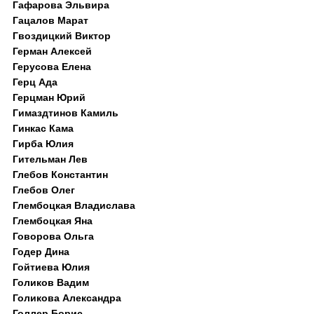
Гафарова Эльвира
Гацалов Марат
Гвоздицкий Виктор
Герман Алексей
Герусова Елена
Герц Ада
Герцман Юрий
Гимаздтинов Камиль
Гинкас Кама
Гирба Юлия
Гительман Лев
Глебов Константин
Глебов Олег
Глембоцкая Владислава
Глембоцкая Яна
Говорова Ольга
Годер Дина
Гойтиева Юлия
Голиков Вадим
Голикова Александра
Голлер Борис