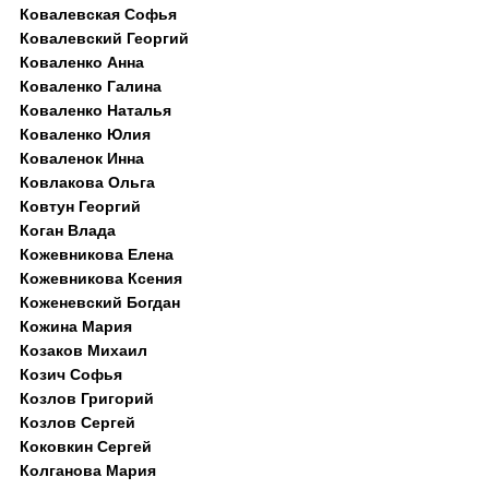
Ковалевская Софья
Ковалевский Георгий
Коваленко Анна
Коваленко Галина
Коваленко Наталья
Коваленко Юлия
Коваленок Инна
Ковлакова Ольга
Ковтун Георгий
Коган Влада
Кожевникова Елена
Кожевникова Ксения
Коженевский Богдан
Кожина Мария
Козаков Михаил
Козич Софья
Козлов Григорий
Козлов Сергей
Коковкин Сергей
Колганова Мария