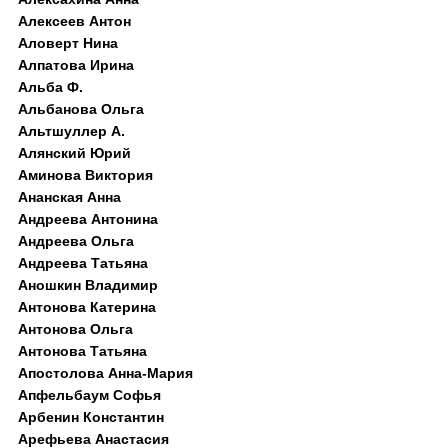
Алексеев Антон
Аловерт Нина
Алпатова Ирина
Альба Ф.
Альбанова Ольга
Альтшуллер А.
Алянский Юрий
Аминова Виктория
Ананская Анна
Андреева Антонина
Андреева Ольга
Андреева Татьяна
Аношкин Владимир
Антонова Катерина
Антонова Ольга
Антонова Татьяна
Апостолова Анна-Мария
Апфельбаум Софья
Арбенин Константин
Арефьева Анастасия