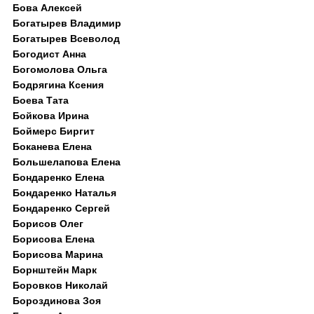
Бова Алексей
Богатырев Владимир
Богатырев Всеволод
Богодист Анна
Богомолова Ольга
Бодрягина Ксения
Боева Тата
Бойкова Ирина
Боймерс Биргит
Боканева Елена
Большелапова Елена
Бондаренко Елена
Бондаренко Наталья
Бондаренко Сергей
Борисов Олег
Борисова Елена
Борисова Марина
Борнштейн Марк
Боровков Николай
Бороздинова Зоя