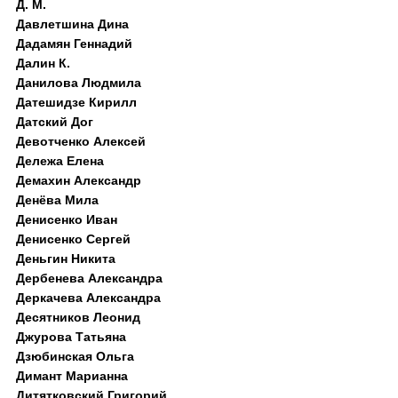
Д. M.
Давлетшина Дина
Дадамян Геннадий
Далин К.
Данилова Людмила
Датешидзе Кирилл
Датский Дог
Девотченко Алексей
Дележа Елена
Демахин Александр
Денёва Мила
Денисенко Иван
Денисенко Сергей
Деньгин Никита
Дербенева Александра
Деркачева Александра
Десятников Леонид
Джурова Татьяна
Дзюбинская Ольга
Димант Марианна
Дитятковский Григорий