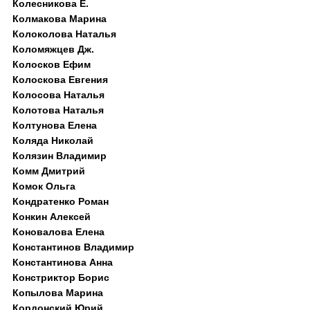
Колесникова Е.
Колмакова Марина
Колоколова Наталья
Коломяжцев Дж.
Колосков Ефим
Колоскова Евгения
Колосова Наталья
Колотова Наталья
Колтунова Елена
Коляда Николай
Колязин Владимир
Комм Дмитрий
Комок Ольга
Кондратенко Роман
Конкин Алексей
Коновалова Елена
Константинов Владимир
Константинова Анна
Констриктор Борис
Копылова Марина
Кордонский Юрий