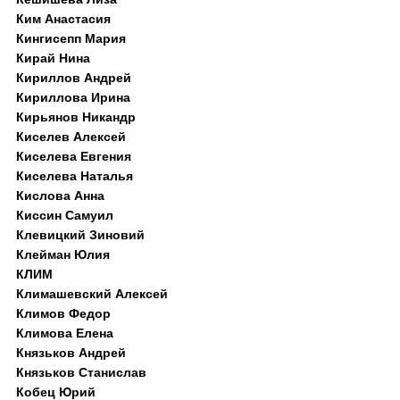
Ким Анастасия
Кингисепп Мария
Кирай Нина
Кириллов Андрей
Кириллова Ирина
Кирьянов Никандр
Киселев Алексей
Киселева Евгения
Киселева Наталья
Кислова Анна
Киссин Самуил
Клевицкий Зиновий
Клейман Юлия
КЛИМ
Климашевский Алексей
Климов Федор
Климова Елена
Князьков Андрей
Князьков Станислав
Кобец Юрий