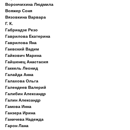
Ворончихина Людмила
Вояжер Соня
Вязовкина Варвара
Г. К.
Габриадзе Резо
Гаврилова Екатерина
Гаврилова Яна
Гаевский Вадим
Гайкович Марина
Гайшенец Анастасия
Гаккель Леонид
Галайда Анна
Галахова Ольга
Галендеев Валерий
Галибин Александр
Галин Александр
Гамова Инна
Ганзера Ирина
Ганичева Надежда
Гарон Лана