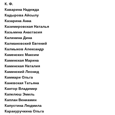
К. Ф.
Каварина Надежда
Кадырова Айсылу
Казарина Анна
Казимировская Наталья
Казьмина Анастасия
Калинина Дина
Калмановский Евгений
Калмыков Александр
Каменских Максим
Каминская Марина
Каминская Наталия
Каминский Леонид
Каммари Ольга
Каневская Татьяна
Кантор Владимир
Капелюш Эмиль
Каплан Вениамин
Капустина Людмила
Каракуручкина Ольга