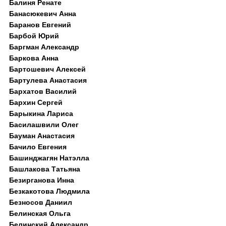
Балиня Ренате
Банасюкевич Анна
Баранов Евгений
Барбой Юрий
Баргман Александр
Баркова Анна
Бартошевич Алексей
Бартулева Анастасия
Бархатов Василий
Бархин Сергей
Барыкина Лариса
Басилашвили Олег
Бауман Анастасия
Бачило Евгения
Башинджагян Натэлла
Башлакова Татьяна
Безирганова Инна
Безкакотова Людмила
Безносов Даниил
Белинская Ольга
Белинский Александр