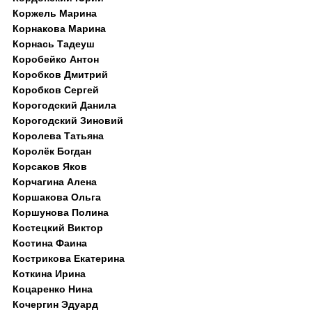
Коржель Марина
Корнакова Марина
Корнась Тадеуш
Коробейко Антон
Коробков Дмитрий
Коробков Сергей
Корогодский Данила
Корогодский Зиновий
Королева Татьяна
Королёк Богдан
Корсаков Яков
Корчагина Алена
Коршакова Ольга
Коршунова Полина
Костецкий Виктор
Костина Фаина
Кострикова Екатерина
Коткина Ирина
Коцаренко Нина
Кочергин Эдуард