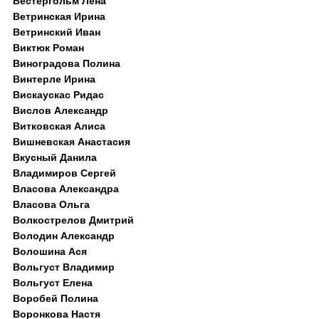
Вестергольм Лена
Ветринская Ирина
Ветринский Иван
Виктюк Роман
Виноградова Полина
Винтерле Ирина
Вискаускас Ридас
Вислов Александр
Витковская Алиса
Вишневская Анастасия
Вкусный Данила
Владимиров Сергей
Власова Александра
Власова Ольга
Волкострелов Дмитрий
Володин Александр
Волошина Ася
Вольгуст Владимир
Вольгуст Елена
Воробей Полина
Воронкова Настя