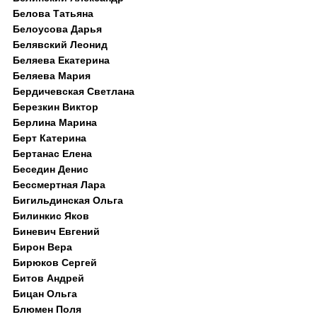
Белова Татьяна
Белоусова Дарья
Белявский Леонид
Беляева Екатерина
Беляева Мария
Бердичевская Светлана
Березкин Виктор
Берлина Марина
Берт Катерина
Бертанас Елена
Беседин Денис
Бессмертная Лара
Бигильдинская Ольга
Билинкис Яков
Биневич Евгений
Бирон Вера
Бирюков Сергей
Битов Андрей
Бицан Ольга
Блюмен Поля