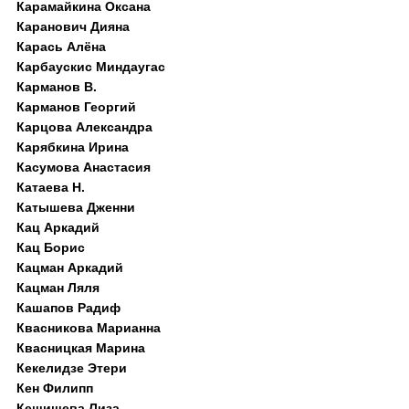
Карамайкина Оксана
Каранович Дияна
Карась Алёна
Карбаускис Миндаугас
Карманов В.
Карманов Георгий
Карцова Александра
Карябкина Ирина
Касумова Анастасия
Катаева Н.
Катышева Дженни
Кац Аркадий
Кац Борис
Кацман Аркадий
Кацман Ляля
Кашапов Радиф
Квасникова Марианна
Квасницкая Марина
Кекелидзе Этери
Кен Филипп
Кешишева Лиза