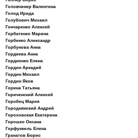
Головчинер Валентина
Голод Ирида
Голубович Михаил
Гончаренко Алексей
Горбатенко Марина
Горбенко Александр
Горбунова Анна
Гордеева Анна
Гордиенко Елена
Гордин Аркадий
Гордин Михаил
Гордин Яков
Горина Татьяна
Гориченский Алексей
Горобец Мария
Городнянский Андрей
Гороховская Екатерина
Горошко Оксана
Горфункель Елена
Гранатов Борис