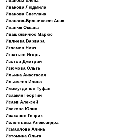
Иванова Елена
Иванова Людмила
Иванова Светлана
Иванова-Брашинская Анна
Иванюк Оксана
Ивашкявичюс Марюс
Ивлиева Варвара
Игламов Нияз
Игнатьев Игорь
Изотов Дмитрий
Изюмова Ольга
Ильина Анастасия
Ильичева Ирина
Имамутдинов Туфан
Исаакян Георгий
Исаев Алексей
Исакова Юлия
Исаханов Генрих
Ислентьева Александра
Исмаилова Алина
Истомина Ольга