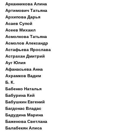
Арканникова Алина
Артимович Татьяна
Архипова Дарья
Асаев Супой
Асеев Михаил
Асмолкова Татьяна
Асмолов Александр
Астафьева Ярослава
Астрахан Дмитрий
Ауг Юлия
Афанасьева Анна
Ахрамков Вадим
Б. К.
Бабенко Наталья
Бабурина Кей
Бабушкин Евгений
Багдонас Владас
Бадудина Марина
Баженова Светлана
Балабекян Алиса