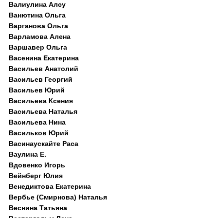
Валиулина Алсу
Ванютина Ольга
Варганова Ольга
Варламова Алена
Варшавер Ольга
Васенина Екатерина
Васильев Анатолий
Васильев Георгий
Васильев Юрий
Васильева Ксения
Васильева Наталья
Васильева Нина
Васильков Юрий
Васинаускайте Раса
Ваулина Е.
Вдовенко Игорь
Вейнберг Юлия
Венедиктова Екатерина
Вербье (Смирнова) Наталья
Веснина Татьяна