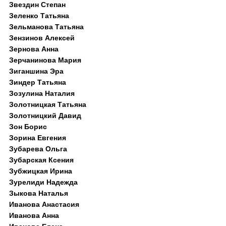
Звездин Степан
Зеленко Татьяна
Зельманова Татьяна
Зензинов Алексей
Зернова Анна
Зерчанинова Мария
Зиганшина Эра
Зиндер Татьяна
Зозулина Наталия
Золотницкая Татьяна
Золотницкий Давид
Зон Борис
Зорина Евгения
Зубарева Ольга
Зубарская Ксения
Зубжицкая Ирина
Зурелиди Надежда
Зыкова Наталья
Иванова Анастасия
Иванова Анна