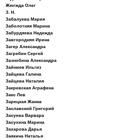
Жюгжда Олег
З. Н.
Забалуева Мария
Заболотняя Марина
Забурдяева Надежда
Завгородняя Ирина
Загер Александра
Загребин Сергей
Зазнобина Александра
Зайниев Ильгиз
Зайцева Галина
Зайцева Наталия
Закревская Аграфена
Закс Лев
Зарецкая Жанна
Заславский Григорий
Засуева Варвара
Засухина Марина
Захарова Дарья
Заякина Наталья