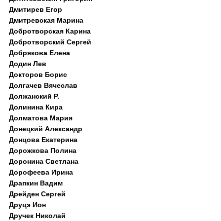
Дмитирев Егор
Дмитревская Марина
Добротворская Карина
Добротворский Сергей
Добрякова Елена
Додин Лев
Докторов Борис
Долгачев Вячеслав
Должанский Р.
Долинина Кира
Долматова Мария
Донецкий Александр
Донцова Екатерина
Дорожкова Полина
Доронина Светлана
Дорофеева Ирина
Драпкин Вадим
Дрейден Сергей
Друцэ Ион
Дручек Николай