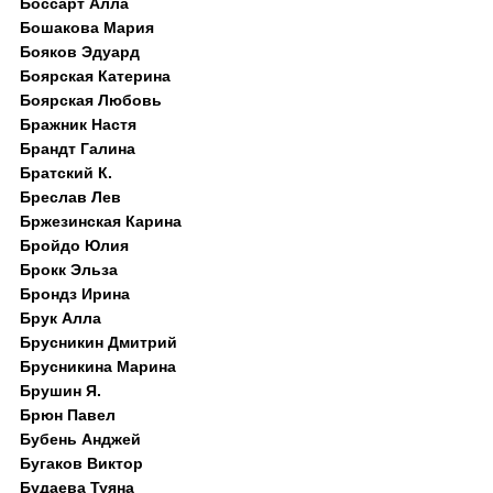
Боссарт Алла
Бошакова Мария
Бояков Эдуард
Боярская Катерина
Боярская Любовь
Бражник Настя
Брандт Галина
Братский К.
Бреслав Лев
Бржезинская Карина
Бройдо Юлия
Брокк Эльза
Брондз Ирина
Брук Алла
Брусникин Дмитрий
Брусникина Марина
Брушин Я.
Брюн Павел
Бубень Анджей
Бугаков Виктор
Будаева Туяна