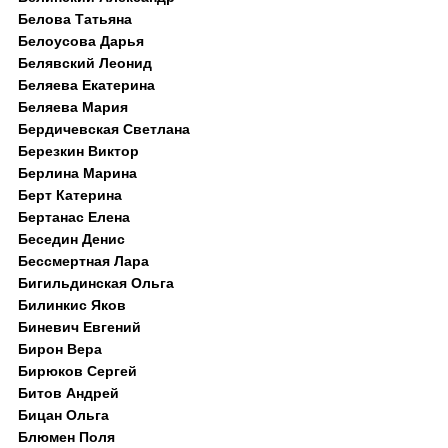
Белова Татьяна
Белоусова Дарья
Белявский Леонид
Беляева Екатерина
Беляева Мария
Бердичевская Светлана
Березкин Виктор
Берлина Марина
Берт Катерина
Бертанас Елена
Беседин Денис
Бессмертная Лара
Бигильдинская Ольга
Билинкис Яков
Биневич Евгений
Бирон Вера
Бирюков Сергей
Битов Андрей
Бицан Ольга
Блюмен Поля