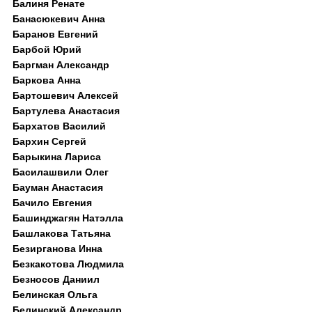
Балиня Ренате
Банасюкевич Анна
Баранов Евгений
Барбой Юрий
Баргман Александр
Баркова Анна
Бартошевич Алексей
Бартулева Анастасия
Бархатов Василий
Бархин Сергей
Барыкина Лариса
Басилашвили Олег
Бауман Анастасия
Бачило Евгения
Башинджагян Натэлла
Башлакова Татьяна
Безирганова Инна
Безкакотова Людмила
Безносов Даниил
Белинская Ольга
Белинский Александр