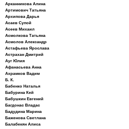
Арканникова Алина
Артимович Татьяна
Архипова Дарья
Асаев Супой
Асеев Михаил
Асмолкова Татьяна
Асмолов Александр
Астафьева Ярослава
Астрахан Дмитрий
Ауг Юлия
Афанасьева Анна
Ахрамков Вадим
Б. К.
Бабенко Наталья
Бабурина Кей
Бабушкин Евгений
Багдонас Владас
Бадудина Марина
Баженова Светлана
Балабекян Алиса