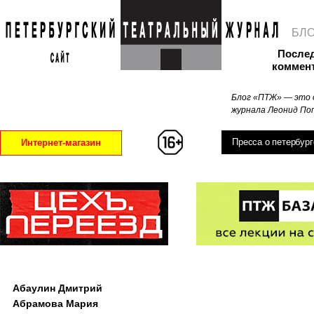
БЛ
После
коммен
Блог «ПТЖ» — это 
журнала Леонид Поп
Пресса о петербург
Интернет-магазин
Абаулин Дмитрий
Абрамова Мария