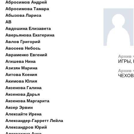
Абросимов Андрей
Абросимова Тамара
Абызова Лариса
АВ
Авдошина Елизавета
Аверьянова Екатерина
Авлов Григорий
Авосеев Небось
Авраменко Евгений
Архив 
ИГРЫ,
Агишева Нина
Азизян Марина
Архив 
Аитова Ксения
ЧЕХОВ
Акимова Юлия
Аксенова Галина
Аксенова Дарья
Аксенова Маргарита
Аксер Эрвин
Алексайте Ирена
Александер-Гарретт Лейла
Александров Юрий
Алексахина Анна