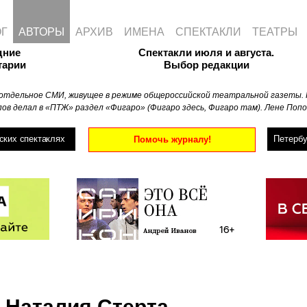
ОГ
АВТОРЫ
АРХИВ
ИМЕНА
СПЕКТАКЛИ
ТЕАТРЫ
дние
Спектакли июля и августа.
тарии
Выбор редакции
отдельное СМИ, живущее в режиме общероссийской театральной газеты. 
ов делал в «ПТЖ» раздел «Фигаро» (Фигаро здесь, Фигаро там). Лене Попо
ских спектаклях
Петербу
Помочь журналу!
Наталия Стерта