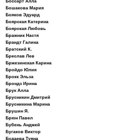
Боссарт Алла
Бошакова Мария
Бояков Эдуард
Боярская Катерина
Боярская Любовь
Бражник Настя
Брандт Галина
Братский К.
Бреслав Лев
Бржезинская Карина
Бройдо Юлия
Брокк Эльза
Брондз Ирина
Брук Алла
Брусникин Дмитрий
Брусникина Марина
Брушин Я.
Брюн Павел
Бубень Анджей
Бугаков Виктор
Будаева Туяна