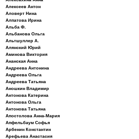
Алексеев Антон
Аловерт Нина
Алпатова Ирина
Альба Ф.
Альбанова Ольга
Альтшуллер А.
Алянский Юрий
Аминова Виктория
Ананская Анна
Андреева Антонина
Андреева Ольга
Андреева Татьяна
Аношкин Владимир
Антонова Катерина
Антонова Ольга
Антонова Татьяна
Апостолова Анна-Мария
Апфельбаум Софья
Арбенин Константин
Арефьева Анастасия