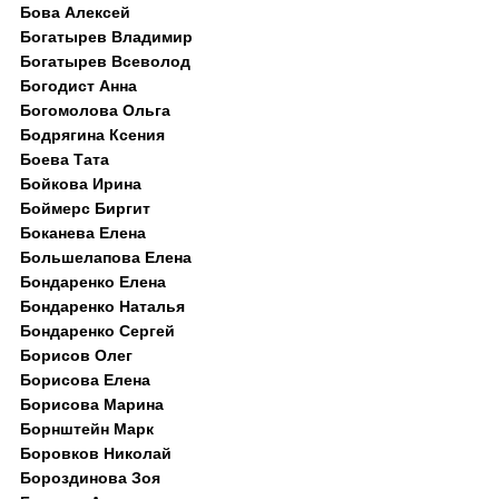
Бова Алексей
Богатырев Владимир
Богатырев Всеволод
Богодист Анна
Богомолова Ольга
Бодрягина Ксения
Боева Тата
Бойкова Ирина
Боймерс Биргит
Боканева Елена
Большелапова Елена
Бондаренко Елена
Бондаренко Наталья
Бондаренко Сергей
Борисов Олег
Борисова Елена
Борисова Марина
Борнштейн Марк
Боровков Николай
Бороздинова Зоя