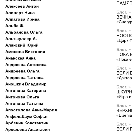
ПАМЯТ
Алексеев Антон
Блог. »
Аловерт Нина
ВЕЧНА
Алпатова Ирина
«Снегур
Альба Ф.
Блог. »
Альбанова Ольга
HOOLIG
Альтшуллер А.
«Цирк Ф
Алянский Юрий
Блог. »
Аминова Виктория
ПОКА 
Ананская Анна
«Пока е
Андреева Антонина
Блог. »
Андреева Ольга
ЕСЛИ Б
Андреева Татьяна
«Доктор
Аношкин Владимир
Блог. »
Антонова Катерина
ШКУРН
«Игра и
Антонова Ольга
Антонова Татьяна
Блог. »
Апостолова Анна-Мария
ВЕРХН
«Eterni
Апфельбаум Софья
Арбенин Константин
Блог. »
ЕСЛИ 
Арефьева Анастасия