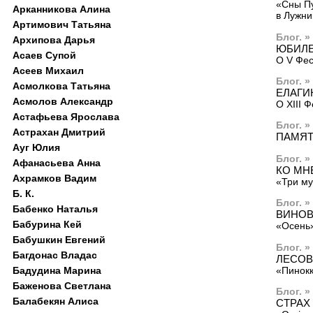
«Сны П
Арканникова Алина
в Лужни
Артимович Татьяна
Блог. »
Архипова Дарья
ЮБИЛЕ
Асаев Супой
О V Фес
Асеев Михаил
Блог. »
Асмолкова Татьяна
ЕЛАГИ
Асмолов Александр
О XIII 
Астафьева Ярослава
Блог. »
Астрахан Дмитрий
ПАМЯТ
Ауг Юлия
Блог. »
Афанасьева Анна
КО МН
Ахрамков Вадим
«Три му
Б. К.
Блог. »
Бабенко Наталья
ВИНОВ
Бабурина Кей
«Осень»
Бабушкин Евгений
Блог. »
Багдонас Владас
ЛЕСОВ
«Пинокк
Бадудина Марина
Баженова Светлана
Блог. »
Балабекян Алиса
СТРАХ