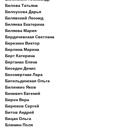
Белова Татьяна
Белоусова Дарья
Белявский Леонид
Беляева Екатерина
Беляева Мария
Бердичевская Светлана
Березкин Виктор
Берлина Марина
Берт Катерина
Бертанас Елена
Беседин Денис
Бессмертная Лара
Бигильдинская Ольга
Билинкис Яков
Биневич Евгений
Бирон Вера
Бирюков Сергей
Битов Андрей
Бицан Ольга
Блюмен Поля