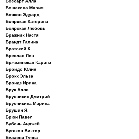
Боссарт Алла
Бошакова Мария
Бояков Эдуард
Боярская Катерина
Боярская Любовь
Бражник Настя
Брандт Галина
Братский К.
Бреслав Лев
Бржезинская Карина
Бройдо Юлия
Брокк Эльза
Брондз Ирина
Брук Алла
Брусникин Дмитрий
Брусникина Марина
Брушин Я.
Брюн Павел
Бубень Анджей
Бугаков Виктор
Будаева Туяна