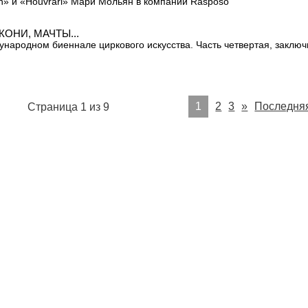
n» и «Houvrari» Мари Мольян в компании Rasposo
КОНИ, МАЧТЫ...
народном биеннале циркового искусства. Часть четвертая, заклю
1
2
3
»
Последня
Страница 1 из 9