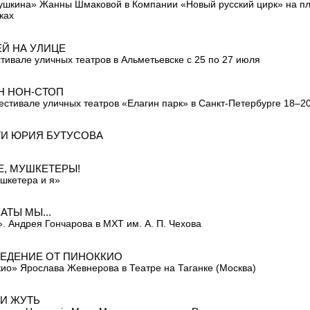
ушкина» Жанны Шмаковой в Компании «Новый русский цирк» на п
ках
Й НА УЛИЦЕ
тивале уличных театров в Альметьевске с 25 по 27 июля
Н НОН-СТОП
Фестивале уличных театров «Елагин парк» в Санкт-Петербурге 18–2
И ЮРИЯ БУТУСОВА
Е, МУШКЕТЕРЫ!
шкетера и я»
АТЫ МЫ...
. Андрея Гончарова в МХТ им. А. П. Чехова
ЕДЕНИЕ ОТ ПИНОККИО
ио» Ярослава Жевнерова в Театре на Таганке (Москва)
 И ЖУТЬ