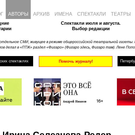
ОГ
АВТОРЫ
АРХИВ
ИМЕНА
СПЕКТАКЛИ
ТЕАТРЫ
дние
Спектакли июля и августа.
тарии
Выбор редакции
отдельное СМИ, живущее в режиме общероссийской театральной газеты. 
ов делал в «ПТЖ» раздел «Фигаро» (Фигаро здесь, Фигаро там). Лене Попо
ских спектаклях
Петербу
Помочь журналу!
Ирина Селезнева-Редер