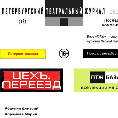
БЛ
После
коммен
Блог «ПТЖ» — это 
журнала Леонид Поп
Пресса о петербург
Интернет-магазин
Абаулин Дмитрий
Абрамова Мария