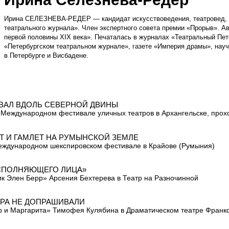
Ирина СЕЛЕЗНЕВА-РЕДЕР — кандидат искусствоведения, театровед, р
театрального журнала». Член экспертного совета премии «Прорыв». Ав
первой половины XIX века». Печаталась в журналах «Театральный Пете
«Петербургском театральном журнале», газете «Империя драмы», нау
в Петербурге и Висбадене.
ВАЛ ВДОЛЬ СЕВЕРНОЙ ДВИНЫ
 Международном фестивале уличных театров в Архангельске, прох
Т И ГАМЛЕТ НА РУМЫНСКОЙ ЗЕМЛЕ
еждународном шекспировском фестивале в Крайове (Румыния)
СПОЛНЯЮЩЕГО ЛИЦА»
к Элен Берр» Арсения Бехтерева в Театр на Разночинной
РА НЕ ДОПРАШИВАЛИ
 и Маргарита» Тимофея Кулябина в Драматическом театре Франк