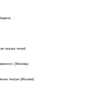
бадена
ом театре теней
вского» (Москва)
жном театре (Москва)