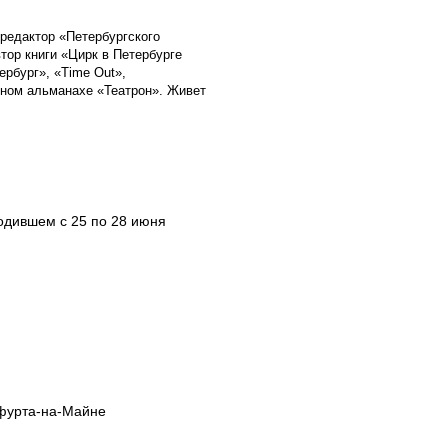
едактор «Петербургского
тор книги «Цирк в Петербурге
рбург», «Time Out»,
чном альманахе «Театрон». Живет
одившем с 25 по 28 июня
фурта-на-Майне