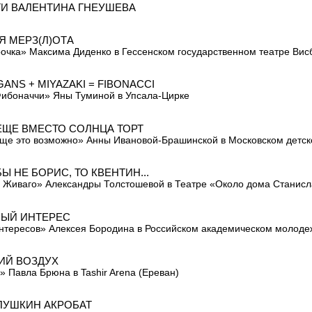
И ВАЛЕНТИНА ГНЕУШЕВА
Я МЕРЗ(Л)ОТА
очка» Максима Диденко в Гессенском государственном театре Вис
ANS + MIYAZAKI = FIBONACCI
ибоначчи» Яны Туминой в Упсала-Цирке
ЕЩЕ ВМЕСТО СОЛНЦА ТОРТ
ще это возможно» Анны Ивановой-Брашинской в Московском детск
Ы НЕ БОРИС, ТО КВЕНТИН...
 Живаго» Александры Толстошевой в Театре «Около дома Станисла
ЫЙ ИНТЕРЕС
нтересов» Алексея Бородина в Российском академическом молоде
ИЙ ВОЗДУХ
a» Павла Брюна в Tashir Arena (Ереван)
ПУШКИН АКРОБАТ