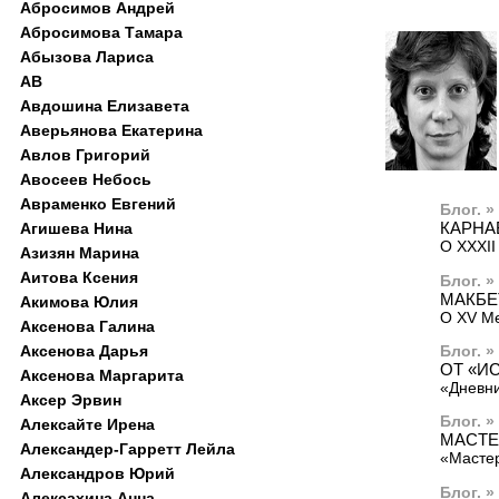
Абросимов Андрей
Абросимова Тамара
Абызова Лариса
АВ
Авдошина Елизавета
Аверьянова Екатерина
Авлов Григорий
Авосеев Небось
Авраменко Евгений
Блог. »
КАРНА
Агишева Нина
О XXXII
Азизян Марина
Аитова Ксения
Блог. »
МАКБЕ
Акимова Юлия
О XV М
Аксенова Галина
Блог. »
Аксенова Дарья
ОТ «И
Аксенова Маргарита
«Дневни
Аксер Эрвин
Блог. »
Алексайте Ирена
МАСТЕ
Александер-Гарретт Лейла
«Мастер
Александров Юрий
Блог. »
Алексахина Анна