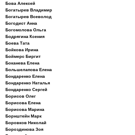
Бова Алексей
Богатырев Владимир
Богатырев Всеволод
Богодист Анна
Богомолова Ольга
Бодрягина Ксения
Боева Тата
Бойкова Ирина
Боймерс Биргит
Боканева Елена
Большелапова Елена
Бондаренко Елена
Бондаренко Наталья
Бондаренко Сергей
Борисов Олег
Борисова Елена
Борисова Марина
Борнштейн Марк
Боровков Николай
Бороздинова Зоя