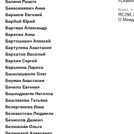
«Oraiso
Балиня Ренате
Банасюкевич Анна
Блог. »
ЯСЛИ, 
Баранов Евгений
О Между
Барбой Юрий
Баргман Александр
Баркова Анна
Бартошевич Алексей
Бартулева Анастасия
Бархатов Василий
Бархин Сергей
Барыкина Лариса
Басилашвили Олег
Бауман Анастасия
Бачило Евгения
Башинджагян Натэлла
Башлакова Татьяна
Безирганова Инна
Безкакотова Людмила
Безносов Даниил
Белинская Ольга
Белинский Александр