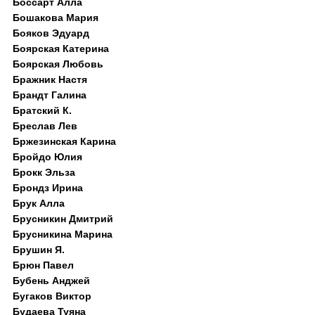
Боссарт Алла
Бошакова Мария
Бояков Эдуард
Боярская Катерина
Боярская Любовь
Бражник Настя
Брандт Галина
Братский К.
Бреслав Лев
Бржезинская Карина
Бройдо Юлия
Брокк Эльза
Брондз Ирина
Брук Алла
Брусникин Дмитрий
Брусникина Марина
Брушин Я.
Брюн Павел
Бубень Анджей
Бугаков Виктор
Будаева Туяна