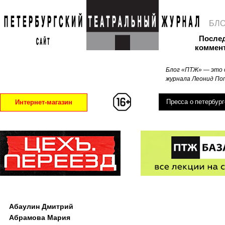
БЛ
После
коммен
Блог «ПТЖ» — это 
журнала Леонид Поп
Пресса о петербург
Интернет-магазин
Абаулин Дмитрий
Абрамова Мария