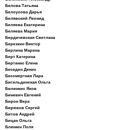
Белова Татьяна
Белоусова Дарья
Белявский Леонид
Беляева Екатерина
Беляева Мария
Бердичевская Светлана
Березкин Виктор
Берлина Марина
Берт Катерина
Бертанас Елена
Беседин Денис
Бессмертная Лара
Бигильдинская Ольга
Билинкис Яков
Биневич Евгений
Бирон Вера
Бирюков Сергей
Битов Андрей
Бицан Ольга
Блюмен Поля