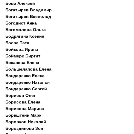
Бова Алексей
Богатырев Владимир
Богатырев Всеволод
Богодист Анна
Богомолова Ольга
Бодрягина Ксения
Боева Тата
Бойкова Ирина
Боймерс Биргит
Боканева Елена
Большелапова Елена
Бондаренко Елена
Бондаренко Наталья
Бондаренко Сергей
Борисов Олег
Борисова Елена
Борисова Марина
Борнштейн Марк
Боровков Николай
Бороздинова Зоя