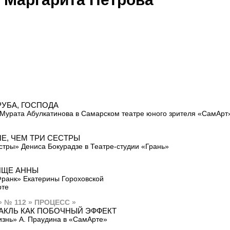
РУБА, ГОСПОДА
Мурата Абулкатинова в Самарском театре юного зрителя «СамАрт
Е, ЧЕМ ТРИ СЕСТРЫ
стры» Дениса Бокурадзе в Театре-студии «Грань»
ИЩЕ АННЫ
ранк» Екатерины Гороховской
рте
» № 112 » ПРОЦЕСС »
АКЛЬ КАК ПОБОЧНЫЙ ЭФФЕКТ
знь» А. Праудина в «СамАрте»