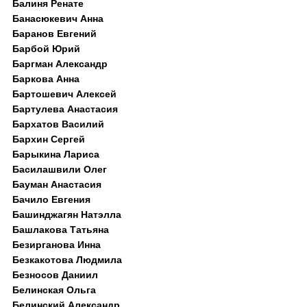
Балиня Ренате
Банасюкевич Анна
Баранов Евгений
Барбой Юрий
Баргман Александр
Баркова Анна
Бартошевич Алексей
Бартулева Анастасия
Бархатов Василий
Бархин Сергей
Барыкина Лариса
Басилашвили Олег
Бауман Анастасия
Бачило Евгения
Башинджагян Натэлла
Башлакова Татьяна
Безирганова Инна
Безкакотова Людмила
Безносов Даниил
Белинская Ольга
Белинский Александр