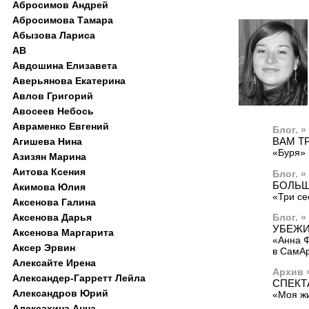
Абросимов Андрей
Абросимова Тамара
Абызова Лариса
АВ
Авдошина Елизавета
Аверьянова Екатерина
Авлов Григорий
Авосеев Небось
Авраменко Евгений
Блог. »
ВАМ Т
Агишева Нина
«Буря» 
Азизян Марина
Аитова Ксения
Блог. »
БОЛЬШ
Акимова Юлия
«Три се
Аксенова Галина
Блог. »
Аксенова Дарья
УБЕЖ
Аксенова Маргарита
«Анна Ф
Аксер Эрвин
в СамА
Алексайте Ирена
Архив 
Александер-Гарретт Лейла
СПЕКТ
Александров Юрий
«Моя жи
Алексахина Анна