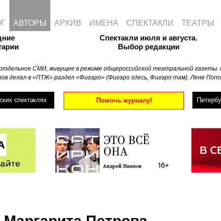
ОГ
АВТОРЫ
АРХИВ
ИМЕНА
СПЕКТАКЛИ
ТЕАТРЫ
дние
Спектакли июля и августа.
тарии
Выбор редакции
отдельное СМИ, живущее в режиме общероссийской театральной газеты. 
ов делал в «ПТЖ» раздел «Фигаро» (Фигаро здесь, Фигаро там). Лене Попо
ских спектаклях
Петербу
Помочь журналу!
Маргарита Петрова