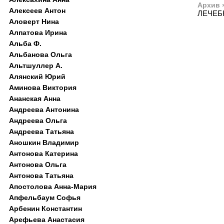
Архив 
Алексеев Антон
ЛЕЧЕБ
Аловерт Нина
Алпатова Ирина
Альба Ф.
Альбанова Ольга
Альтшуллер А.
Алянский Юрий
Аминова Виктория
Ананская Анна
Андреева Антонина
Андреева Ольга
Андреева Татьяна
Аношкин Владимир
Антонова Катерина
Антонова Ольга
Антонова Татьяна
Апостолова Анна-Мария
Апфельбаум Софья
Арбенин Константин
Арефьева Анастасия