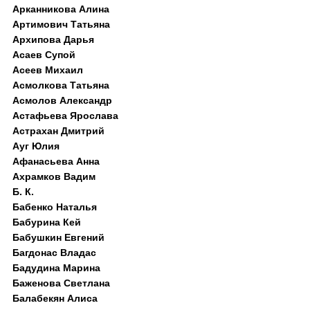
Арканникова Алина
Артимович Татьяна
Архипова Дарья
Асаев Супой
Асеев Михаил
Асмолкова Татьяна
Асмолов Александр
Астафьева Ярослава
Астрахан Дмитрий
Ауг Юлия
Афанасьева Анна
Ахрамков Вадим
Б. К.
Бабенко Наталья
Бабурина Кей
Бабушкин Евгений
Багдонас Владас
Бадудина Марина
Баженова Светлана
Балабекян Алиса