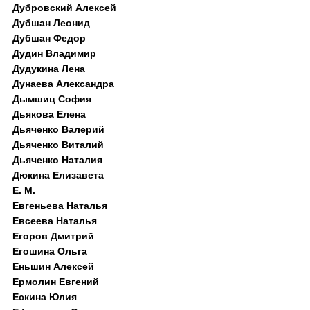
Дубровский Алексей
Дубшан Леонид
Дубшан Федор
Дудин Владимир
Дудукина Лена
Дунаева Александра
Дымшиц София
Дьякова Елена
Дьяченко Валерий
Дьяченко Виталий
Дьяченко Наталия
Дюкина Елизавета
Е. М.
Евгеньева Наталья
Евсеева Наталья
Егоров Дмитрий
Егошина Ольга
Еньшин Алексей
Ермолин Евгений
Ескина Юлия