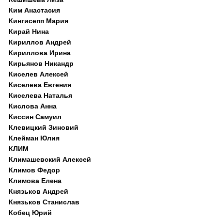
Ким Анастасия
Кингисепп Мария
Кирай Нина
Кириллов Андрей
Кириллова Ирина
Кирьянов Никандр
Киселев Алексей
Киселева Евгения
Киселева Наталья
Кислова Анна
Киссин Самуил
Клевицкий Зиновий
Клейман Юлия
КЛИМ
Климашевский Алексей
Климов Федор
Климова Елена
Князьков Андрей
Князьков Станислав
Кобец Юрий