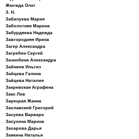
Жюгжда Олег
З. Н.
Забалуева Мария
Заболотняя Марина
Забурдяева Надежда
Завгородняя Ирина
Загер Александра
Загребин Сергей
Зазнобина Александра
Зайниев Ильгиз
Зайцева Галина
Зайцева Наталия
Закревская Аграфена
Закс Лев
Зарецкая Жанна
Заславский Григорий
Засуева Варвара
Засухина Марина
Захарова Дарья
Заякина Наталья