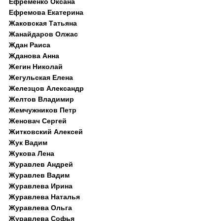
Ефременко Оксана
Ефремова Екатерина
Жаковская Татьяна
Жанайдаров Олжас
Ждан Раиса
Жданова Анна
Жегин Николай
Жегульская Елена
Железцов Александр
Желтов Владимир
Жемчужников Петр
Женовач Сергей
Житковский Алексей
Жук Вадим
Жукова Лена
Журавлев Андрей
Журавлев Вадим
Журавлева Ирина
Журавлева Наталья
Журавлева Ольга
Журавлева Софья