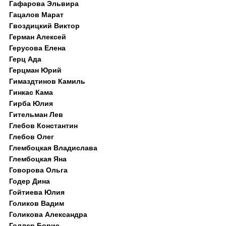
Гафарова Эльвира
Гацалов Марат
Гвоздицкий Виктор
Герман Алексей
Герусова Елена
Герц Ада
Герцман Юрий
Гимаздтинов Камиль
Гинкас Кама
Гирба Юлия
Гительман Лев
Глебов Константин
Глебов Олег
Глембоцкая Владислава
Глембоцкая Яна
Говорова Ольга
Годер Дина
Гойтиева Юлия
Голиков Вадим
Голикова Александра
Голлер Борис