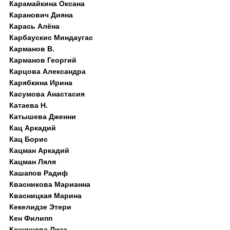
Карамайкина Оксана
Каранович Дияна
Карась Алёна
Карбаускис Миндаугас
Карманов В.
Карманов Георгий
Карцова Александра
Карябкина Ирина
Касумова Анастасия
Катаева Н.
Катышева Дженни
Кац Аркадий
Кац Борис
Кацман Аркадий
Кацман Ляля
Кашапов Радиф
Квасникова Марианна
Квасницкая Марина
Кекелидзе Этери
Кен Филипп
Кешишева Лиза