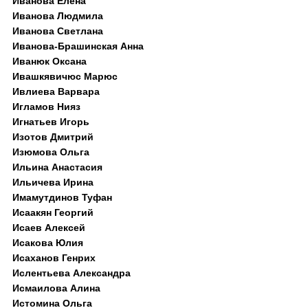
Иванова Елена
Иванова Людмила
Иванова Светлана
Иванова-Брашинская Анна
Иванюк Оксана
Ивашкявичюс Марюс
Ивлиева Варвара
Игламов Нияз
Игнатьев Игорь
Изотов Дмитрий
Изюмова Ольга
Ильина Анастасия
Ильичева Ирина
Имамутдинов Туфан
Исаакян Георгий
Исаев Алексей
Исакова Юлия
Исаханов Генрих
Ислентьева Александра
Исмаилова Алина
Истомина Ольга