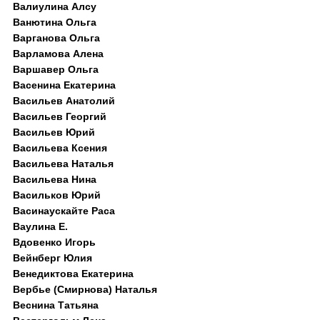
Валиулина Алсу
Ванютина Ольга
Варганова Ольга
Варламова Алена
Варшавер Ольга
Васенина Екатерина
Васильев Анатолий
Васильев Георгий
Васильев Юрий
Васильева Ксения
Васильева Наталья
Васильева Нина
Васильков Юрий
Васинаускайте Раса
Ваулина Е.
Вдовенко Игорь
Вейнберг Юлия
Венедиктова Екатерина
Вербье (Смирнова) Наталья
Веснина Татьяна