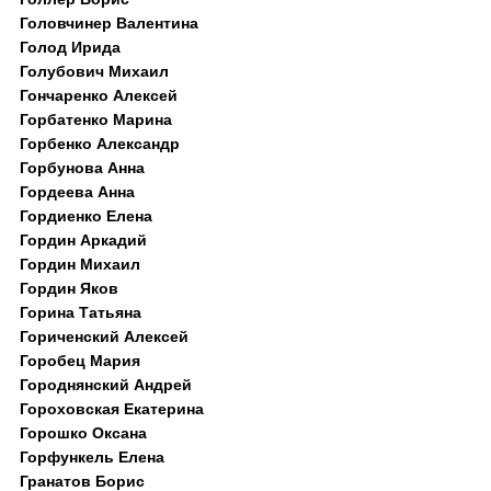
Головчинер Валентина
Голод Ирида
Голубович Михаил
Гончаренко Алексей
Горбатенко Марина
Горбенко Александр
Горбунова Анна
Гордеева Анна
Гордиенко Елена
Гордин Аркадий
Гордин Михаил
Гордин Яков
Горина Татьяна
Гориченский Алексей
Горобец Мария
Городнянский Андрей
Гороховская Екатерина
Горошко Оксана
Горфункель Елена
Гранатов Борис