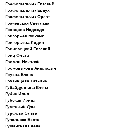
Графопыльчик Евгений
Графопыльчик Евнух
Графопыльчик Орест
Грачевская Светлана
Гревцева Надежда
Григорьев Михаил
Григорьева Лидия
Гриневецкий Евгений
Гриц Ольга
Громов Николай
Громовикова Анастасия
Груева Елена
Грузинцева Татьяна
Губайдуллина Елена
Губин Илья
Губская Ирина
Гуменный Дэн
Гурфова Ольга
Гучальска Беата
Гушанская Елена