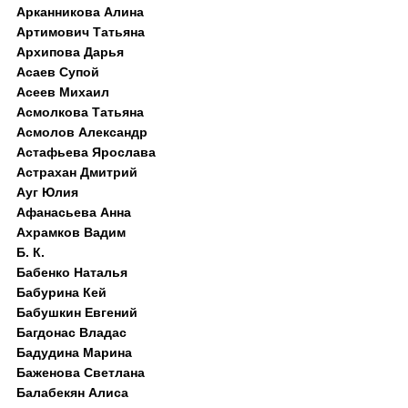
Арканникова Алина
Артимович Татьяна
Архипова Дарья
Асаев Супой
Асеев Михаил
Асмолкова Татьяна
Асмолов Александр
Астафьева Ярослава
Астрахан Дмитрий
Ауг Юлия
Афанасьева Анна
Ахрамков Вадим
Б. К.
Бабенко Наталья
Бабурина Кей
Бабушкин Евгений
Багдонас Владас
Бадудина Марина
Баженова Светлана
Балабекян Алиса