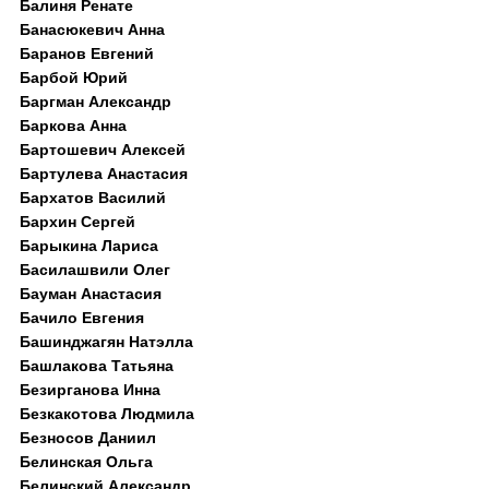
Балиня Ренате
Банасюкевич Анна
Баранов Евгений
Барбой Юрий
Баргман Александр
Баркова Анна
Бартошевич Алексей
Бартулева Анастасия
Бархатов Василий
Бархин Сергей
Барыкина Лариса
Басилашвили Олег
Бауман Анастасия
Бачило Евгения
Башинджагян Натэлла
Башлакова Татьяна
Безирганова Инна
Безкакотова Людмила
Безносов Даниил
Белинская Ольга
Белинский Александр