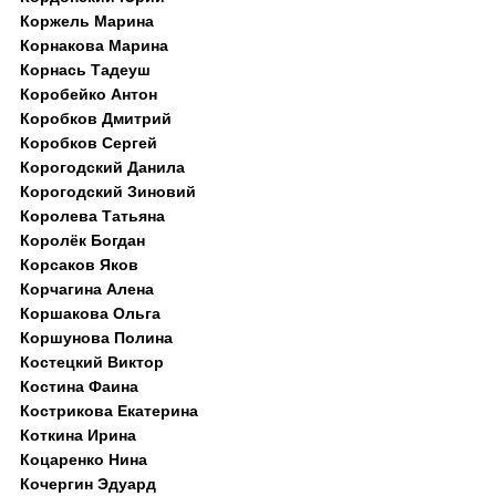
Коржель Марина
Корнакова Марина
Корнась Тадеуш
Коробейко Антон
Коробков Дмитрий
Коробков Сергей
Корогодский Данила
Корогодский Зиновий
Королева Татьяна
Королёк Богдан
Корсаков Яков
Корчагина Алена
Коршакова Ольга
Коршунова Полина
Костецкий Виктор
Костина Фаина
Кострикова Екатерина
Коткина Ирина
Коцаренко Нина
Кочергин Эдуард