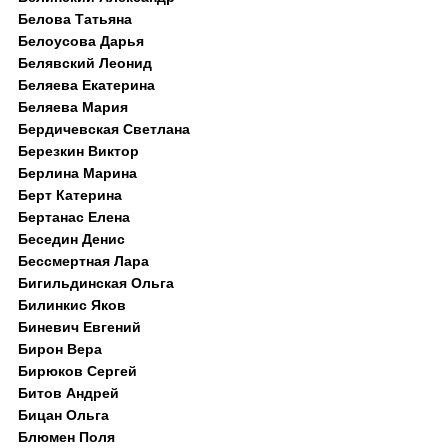
Белова Татьяна
Белоусова Дарья
Белявский Леонид
Беляева Екатерина
Беляева Мария
Бердичевская Светлана
Березкин Виктор
Берлина Марина
Берт Катерина
Бертанас Елена
Беседин Денис
Бессмертная Лара
Бигильдинская Ольга
Билинкис Яков
Биневич Евгений
Бирон Вера
Бирюков Сергей
Битов Андрей
Бицан Ольга
Блюмен Поля