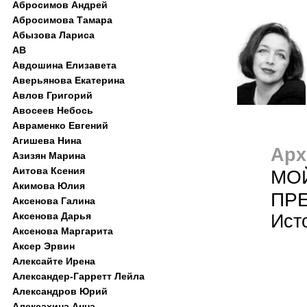
Абросимов Андрей
Абросимова Тамара
Абызова Лариса
АВ
Авдошина Елизавета
Аверьянова Екатерина
Авлов Григорий
Авосеев Небось
Авраменко Евгений
Агишева Нина
Арх
Азизян Марина
Аитова Ксения
МОЙ
Акимова Юлия
ПР
Аксенова Галина
Аксенова Дарья
Ист
Аксенова Маргарита
Аксер Эрвин
Алексайте Ирена
Александер-Гарретт Лейла
Александров Юрий
Алексахина Анна