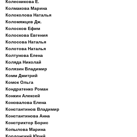
Колесникова Е.
Колмакова Марина
Колоколова Наталья
Коломяжцев Дж.
Колосков Ефим
Колоскова Евгения
Колосова Наталья
Колотова Наталья
Колтунова Елена
Коляда Николай
Колязин Владимир
Комм Дмитрий
Комок Ольга
Кондратенко Роман
Конкин Алексей
Коновалова Елена
Константинов Владимир
Константинова Анна
Констриктор Борис
Копылова Марина
Кордонский Юрий