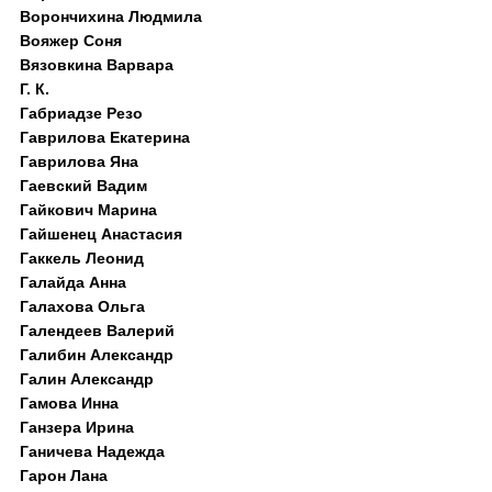
Ворончихина Людмила
Вояжер Соня
Вязовкина Варвара
Г. К.
Габриадзе Резо
Гаврилова Екатерина
Гаврилова Яна
Гаевский Вадим
Гайкович Марина
Гайшенец Анастасия
Гаккель Леонид
Галайда Анна
Галахова Ольга
Галендеев Валерий
Галибин Александр
Галин Александр
Гамова Инна
Ганзера Ирина
Ганичева Надежда
Гарон Лана