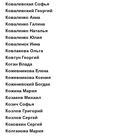
Ковалевская Софья
Ковалевский Георгий
Коваленко Анна
Коваленко Галина
Коваленко Наталья
Коваленко Юлия
Коваленок Инна
Ковлакова Ольга
Ковтун Георгий
Коган Влада
Кожевникова Елена
Кожевникова Ксения
Коженевский Богдан
Кожина Мария
Козаков Михаил
Козич Софья
Козлов Григорий
Козлов Сергей
Коковкин Сергей
Колганова Мария