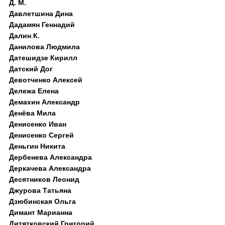
Д. M.
Давлетшина Дина
Дадамян Геннадий
Далин К.
Данилова Людмила
Датешидзе Кирилл
Датский Дог
Девотченко Алексей
Дележа Елена
Демахин Александр
Денёва Мила
Денисенко Иван
Денисенко Сергей
Деньгин Никита
Дербенева Александра
Деркачева Александра
Десятников Леонид
Джурова Татьяна
Дзюбинская Ольга
Димант Марианна
Дитятковский Григорий