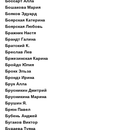
Боссарт Алла
Бошакова Мария
Бояков Эдуард
Боярская Катерина
Боярская Любовь
Бражник Настя
Брандт Галина
Братский К.
Бреслав Лев
Бржезинская Карина
Бройдо Юлия
Брокк Эльза
Брондз Ирина
Брук Алла
Брусникин Дмитрий
Брусникина Марина
Брушин Я.
Брюн Павел
Бубень Анджей
Бугаков Виктор
Будаева Туяна