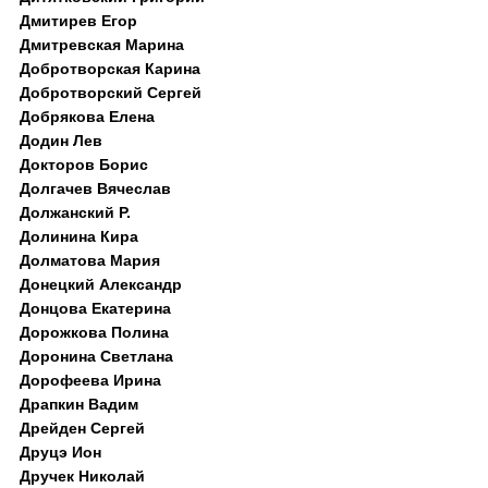
Дмитирев Егор
Дмитревская Марина
Добротворская Карина
Добротворский Сергей
Добрякова Елена
Додин Лев
Докторов Борис
Долгачев Вячеслав
Должанский Р.
Долинина Кира
Долматова Мария
Донецкий Александр
Донцова Екатерина
Дорожкова Полина
Доронина Светлана
Дорофеева Ирина
Драпкин Вадим
Дрейден Сергей
Друцэ Ион
Дручек Николай