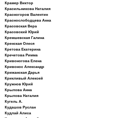
Крамер Виктор
Красильникова Наталия
Красногоров Валентин
Краснослободцева Анна
Красовская Вера
Красовский Юрий
Кремшевская Галина
Кренская Олеся
Кретова Екатерина
Кречетова Римма
Кривоногова Елена
Кривонос Александр
Крижанская Дарья
Крикливый Алексей
Кружнов Юрий
Крылова Анна
Крылова Наталия
Кугель А.
Кудашов Руслан
Кудлай Алиса