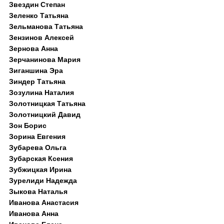
Звездин Степан
Зеленко Татьяна
Зельманова Татьяна
Зензинов Алексей
Зернова Анна
Зерчанинова Мария
Зиганшина Эра
Зиндер Татьяна
Зозулина Наталия
Золотницкая Татьяна
Золотницкий Давид
Зон Борис
Зорина Евгения
Зубарева Ольга
Зубарская Ксения
Зубжицкая Ирина
Зурелиди Надежда
Зыкова Наталья
Иванова Анастасия
Иванова Анна