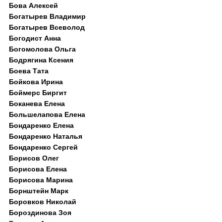
Бова Алексей
Богатырев Владимир
Богатырев Всеволод
Богодист Анна
Богомолова Ольга
Бодрягина Ксения
Боева Тата
Бойкова Ирина
Боймерс Биргит
Боканева Елена
Большелапова Елена
Бондаренко Елена
Бондаренко Наталья
Бондаренко Сергей
Борисов Олег
Борисова Елена
Борисова Марина
Борнштейн Марк
Боровков Николай
Бороздинова Зоя