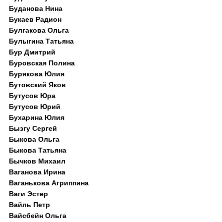
Буданова Нина
Букаев Радион
Булгакова Ольга
Булыгина Татьяна
Бур Дмитрий
Буровская Полина
Бурякова Юлия
Бутовский Яков
Бутусов Юра
Бутусов Юрий
Бухарина Юлия
Бызгу Сергей
Быкова Ольга
Быкова Татьяна
Бычков Михаил
Ваганова Ирина
Ваганькова Агриппина
Ваги Эстер
Вайль Петр
Вайсбейн Ольга