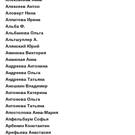
Алексеев Антон
Аловерт Нина
Алпатова Ирина
Альба Ф.
Альбанова Ольга
Альтшуллер А.
Алянский Юрий
Аминова Виктория
Ананская Анна
Андреева Антонина
Андреева Ольга
Андреева Татьяна
Аношкин Владимир
Антонова Катерина
Антонова Ольга
Антонова Татьяна
Апостолова Анна-Мария
Апфельбаум Софья
Арбенин Константин
Арефьева Анастасия