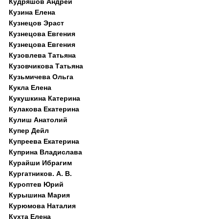
Кудряшов Андрей
Кузина Елена
Кузнецов Эраст
Кузнецова Евгения
Кузнецова Евгения
Кузовлева Татьяна
Кузовчикова Татьяна
Кузьмичева Ольга
Кукла Елена
Кукушкина Катерина
Кулакова Екатерина
Кулиш Анатолий
Купер Дейл
Купреева Екатерина
Куприна Владислава
Курайши Ибрагим
Кургатников. А. В.
Куроптев Юрий
Курышина Мария
Курюмова Наталия
Кухта Елена