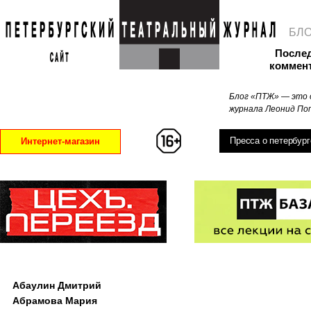
БЛ
После
коммен
Блог «ПТЖ» — это 
журнала Леонид Поп
Пресса о петербург
Интернет-магазин
Абаулин Дмитрий
Абрамова Мария