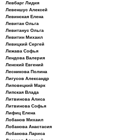
Левбарг Лидия
Левеншус Алексей
Левинская Елена
Левитан Ольга
Левитанус Ольга
Левитин Михаил
Левицкий Сергей
Лежава Софья
Лендова Валерия
Ленский Евгений
Лесникова Полина
Лигусов Александр
Липовецкий Марк
Липская Влада
Литвинова Алиса
Литвинова Софья
Лифиц Елена
Лобанов Михаил
Лобанова Анастасия
Лобанова Лариса