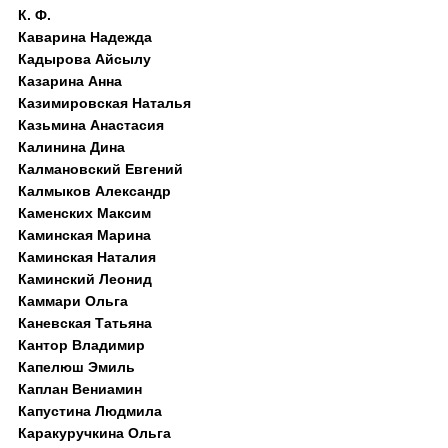
К. Ф.
Каварина Надежда
Кадырова Айсылу
Казарина Анна
Казимировская Наталья
Казьмина Анастасия
Калинина Дина
Калмановский Евгений
Калмыков Александр
Каменских Максим
Каминская Марина
Каминская Наталия
Каминский Леонид
Каммари Ольга
Каневская Татьяна
Кантор Владимир
Капелюш Эмиль
Каплан Вениамин
Капустина Людмила
Каракуручкина Ольга