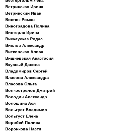
Вестергольм Лена
Ветринская Ирина
Ветринский Иван
Виктюк Роман
Виноградова Полина
Винтерле Ирина
Вискаускас Ридас
Вислов Александр
Витковская Алиса
Вишневская Анастасия
Вкусный Данила
Владимиров Сергей
Власова Александра
Власова Ольга
Волкострелов Дмитрий
Володин Александр
Волошина Ася
Вольгуст Владимир
Вольгуст Елена
Воробей Полина
Воронкова Настя