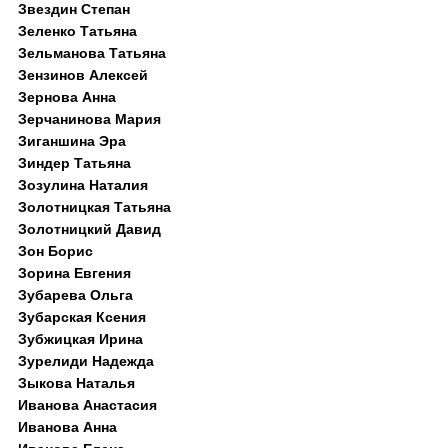
Звездин Степан
Зеленко Татьяна
Зельманова Татьяна
Зензинов Алексей
Зернова Анна
Зерчанинова Мария
Зиганшина Эра
Зиндер Татьяна
Зозулина Наталия
Золотницкая Татьяна
Золотницкий Давид
Зон Борис
Зорина Евгения
Зубарева Ольга
Зубарская Ксения
Зубжицкая Ирина
Зурелиди Надежда
Зыкова Наталья
Иванова Анастасия
Иванова Анна