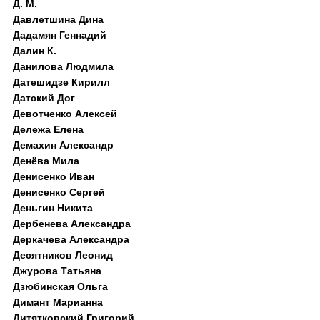
Д. M.
Давлетшина Дина
Дадамян Геннадий
Далин К.
Данилова Людмила
Датешидзе Кирилл
Датский Дог
Девотченко Алексей
Дележа Елена
Демахин Александр
Денёва Мила
Денисенко Иван
Денисенко Сергей
Деньгин Никита
Дербенева Александра
Деркачева Александра
Десятников Леонид
Джурова Татьяна
Дзюбинская Ольга
Димант Марианна
Дитятковский Григорий