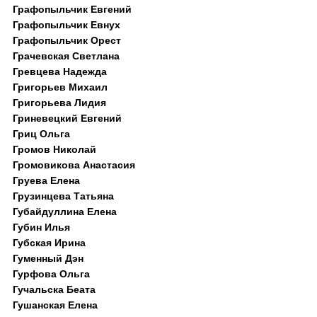
Графопыльчик Евгений
Графопыльчик Евнух
Графопыльчик Орест
Грачевская Светлана
Гревцева Надежда
Григорьев Михаил
Григорьева Лидия
Гриневецкий Евгений
Гриц Ольга
Громов Николай
Громовикова Анастасия
Груева Елена
Грузинцева Татьяна
Губайдуллина Елена
Губин Илья
Губская Ирина
Гуменный Дэн
Гурфова Ольга
Гучальска Беата
Гушанская Елена