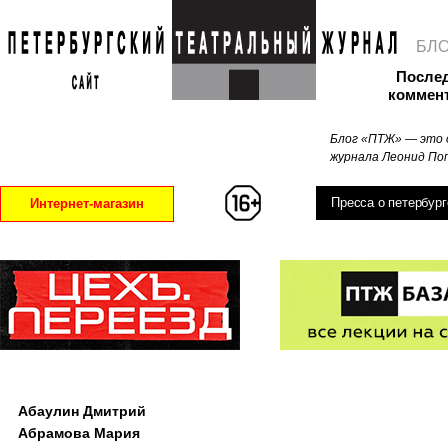
БЛ
После
коммен
Блог «ПТЖ» — это 
журнала Леонид Поп
Пресса о петербург
Интернет-магазин
Абаулин Дмитрий
Абрамова Мария