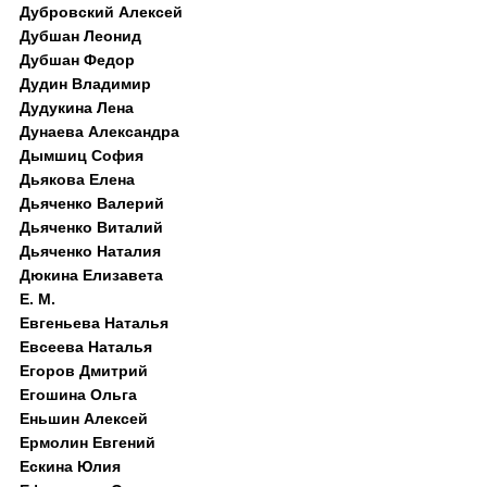
Дубровский Алексей
Дубшан Леонид
Дубшан Федор
Дудин Владимир
Дудукина Лена
Дунаева Александра
Дымшиц София
Дьякова Елена
Дьяченко Валерий
Дьяченко Виталий
Дьяченко Наталия
Дюкина Елизавета
Е. М.
Евгеньева Наталья
Евсеева Наталья
Егоров Дмитрий
Егошина Ольга
Еньшин Алексей
Ермолин Евгений
Ескина Юлия