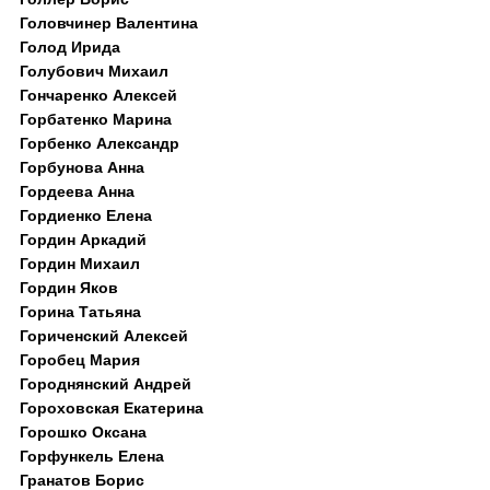
Головчинер Валентина
Голод Ирида
Голубович Михаил
Гончаренко Алексей
Горбатенко Марина
Горбенко Александр
Горбунова Анна
Гордеева Анна
Гордиенко Елена
Гордин Аркадий
Гордин Михаил
Гордин Яков
Горина Татьяна
Гориченский Алексей
Горобец Мария
Городнянский Андрей
Гороховская Екатерина
Горошко Оксана
Горфункель Елена
Гранатов Борис