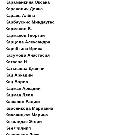
Карамайкина Оксана
Каранович Дияна
Карась Алёна
Карбаускис Миндаугас
Карманов В.
Карманов Георгий
Карцова Александра
Карябкина Ирина
Касумова Анастасия
Катаева Н.
Катышева Дженни
Кац Аркадий
Кац Борис
Кацман Аркадий
Кацман Ляля
Кашапов Радиф
Квасникова Марианна
Квасницкая Марина
Кекелидзе Этери
Кен Филипп
Кешишева Лиза