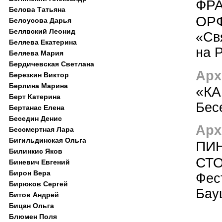
ФР
Белова Татьяна
ОР
Белоусова Дарья
Белявский Леонид
«Св
Беляева Екатерина
на 
Беляева Мария
Бердичевская Светлана
Арх
Березкин Виктор
Берлина Марина
«КА
Берт Катерина
Бес
Бертанас Елена
Беседин Денис
Арх
Бессмертная Лара
Бигильдинская Ольга
ПИН
Билинкис Яков
СТО
Биневич Евгений
Бирон Вера
Фес
Бирюков Сергей
Бау
Битов Андрей
Бицан Ольга
Блюмен Поля