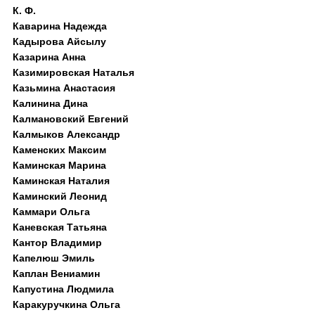
К. Ф.
Каварина Надежда
Кадырова Айсылу
Казарина Анна
Казимировская Наталья
Казьмина Анастасия
Калинина Дина
Калмановский Евгений
Калмыков Александр
Каменских Максим
Каминская Марина
Каминская Наталия
Каминский Леонид
Каммари Ольга
Каневская Татьяна
Кантор Владимир
Капелюш Эмиль
Каплан Вениамин
Капустина Людмила
Каракуручкина Ольга