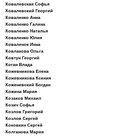
Ковалевская Софья
Ковалевский Георгий
Коваленко Анна
Коваленко Галина
Коваленко Наталья
Коваленко Юлия
Коваленок Инна
Ковлакова Ольга
Ковтун Георгий
Коган Влада
Кожевникова Елена
Кожевникова Ксения
Коженевский Богдан
Кожина Мария
Козаков Михаил
Козич Софья
Козлов Григорий
Козлов Сергей
Коковкин Сергей
Колганова Мария