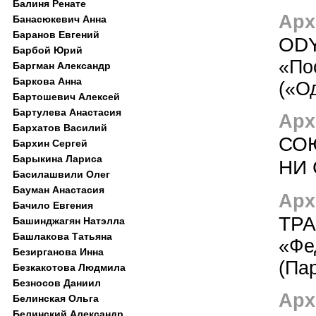
Балиня Ренате
Арх
Банасюкевич Анна
Баранов Евгений
OD
Барбой Юрий
«По
Баргман Александр
Баркова Анна
(«О
Бартошевич Алексей
Бартулева Анастасия
Арх
Бархатов Василий
СОЮ
Бархин Сергей
Барыкина Лариса
НИ 
Басилашвили Олег
Бауман Анастасия
Арх
Бачило Евгения
ТР
Башинджагян Натэлла
Башлакова Татьяна
«Фе
Безирганова Инна
(Па
Безкакотова Людмила
Безносов Даниил
Арх
Белинская Ольга
Белинский Александр