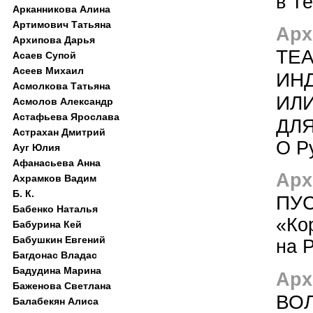
в Т
Арканникова Алина
Артимович Татьяна
Арх
Архипова Дарья
ТЕ
Асаев Супой
Асеев Михаил
ИН
Асмолкова Татьяна
ИЛ
Асмолов Александр
Астафьева Ярослава
ДЛ
Астрахан Дмитрий
О Р
Ауг Юлия
Афанасьева Анна
Арх
Ахрамков Вадим
Б. К.
ПУ
Бабенко Наталья
«Ко
Бабурина Кей
Бабушкин Евгений
на 
Багдонас Владас
Бадудина Марина
Арх
Баженова Светлана
ВО
Балабекян Алиса