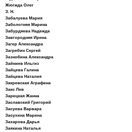
Жюгжда Олег
З. Н.
Забалуева Мария
Заболотняя Марина
Забурдяева Надежда
Завгородняя Ирина
Загер Александра
Загребин Сергей
Зазнобина Александра
Зайниев Ильгиз
Зайцева Галина
Зайцева Наталия
Закревская Аграфена
Закс Лев
Зарецкая Жанна
Заславский Григорий
Засуева Варвара
Засухина Марина
Захарова Дарья
Заякина Наталья