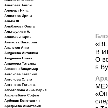
Алексеев Антон
Аловерт Нина
Алпатова Ирина
Альба Ф.
Альбанова Ольга
Альтшуллер А.
Блог
Алянский Юрий
«BL
Аминова Виктория
Ананская Анна
В 
Андреева Антонина
О в
Андреева Ольга
Андреева Татьяна
в В
Аношкин Владимир
Антонова Катерина
Арх
Антонова Ольга
МЕ
Антонова Татьяна
Апостолова Анна-Мария
«Он 
Апфельбаум Софья
сле
Арбенин Константин
Арефьева Анастасия