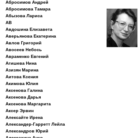
Абросимов Андрей
Абросимова Тамара
Абызова Лариса
АВ
Авдошина Елизавета
Аверьянова Екатерина
Авлов Григорий
Авосеев Небось
Авраменко Евгений
Агишева Нина
Азизян Марина
Аитова Ксения
Акимова Юлия
Аксенова Галина
Аксенова Дарья
Аксенова Маргарита
Аксер Эрвин
Алексайте Ирена
Александер-Гарретт Лейла
Александров Юрий
Алексахина Анна