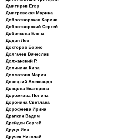
Дмитирев Егор
Дмитревская Марина
Добротворская Карина
Добротворский Сергей
Добрякова Елена
Додин Лев
Докторов Борис
Долгачев Вячеслав
Должанский Р.
Долинина Кира
Долматова Мария
Донецкий Александр
Донцова Екатерина
Дорожкова Полина
Доронина Светлана
Дорофеева Ирина
Драпкин Вадим
Дрейден Сергей
Друцэ Ион
Дручек Николай