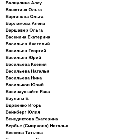
Валиулина Алсу
Ванютина Ольга
Варганова Ольга
Варламова Алена
Варшавер Ольга
Васенина Екатерина
Васильев Анатолий
Васильев Георгий
Васильев Юрий
Васильева Ксения
Васильева Наталья
Васильева Нина
Васильков Юрий
Васинаускайте Раса
Ваулина Е.
Вдовенко Игорь
Вейнберг Юлия
Венедиктова Екатерина
Вербье (Смирнова) Наталья
Веснина Татьяна