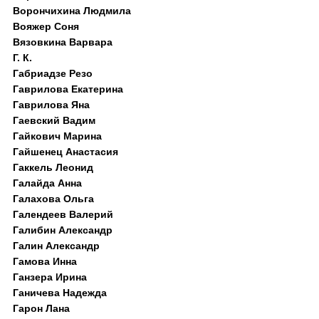
Ворончихина Людмила
Вояжер Соня
Вязовкина Варвара
Г. К.
Габриадзе Резо
Гаврилова Екатерина
Гаврилова Яна
Гаевский Вадим
Гайкович Марина
Гайшенец Анастасия
Гаккель Леонид
Галайда Анна
Галахова Ольга
Галендеев Валерий
Галибин Александр
Галин Александр
Гамова Инна
Ганзера Ирина
Ганичева Надежда
Гарон Лана