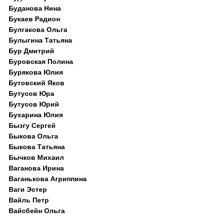
Буданова Нина
Букаев Радион
Булгакова Ольга
Булыгина Татьяна
Бур Дмитрий
Буровская Полина
Бурякова Юлия
Бутовский Яков
Бутусов Юра
Бутусов Юрий
Бухарина Юлия
Бызгу Сергей
Быкова Ольга
Быкова Татьяна
Бычков Михаил
Ваганова Ирина
Ваганькова Агриппина
Ваги Эстер
Вайль Петр
Вайсбейн Ольга