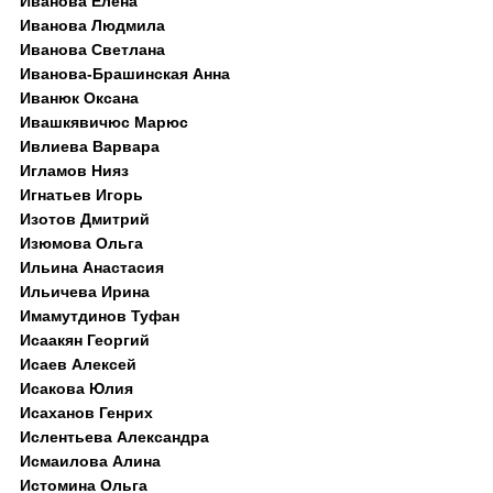
Иванова Елена
Иванова Людмила
Иванова Светлана
Иванова-Брашинская Анна
Иванюк Оксана
Ивашкявичюс Марюс
Ивлиева Варвара
Игламов Нияз
Игнатьев Игорь
Изотов Дмитрий
Изюмова Ольга
Ильина Анастасия
Ильичева Ирина
Имамутдинов Туфан
Исаакян Георгий
Исаев Алексей
Исакова Юлия
Исаханов Генрих
Ислентьева Александра
Исмаилова Алина
Истомина Ольга