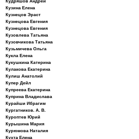
Кудряшов Андрей
Кузина Елена
Кузнецов Эраст
Кузнецова Евгения
Кузнецова Евгения
Кузовлева Татьяна
Кузовчикова Татьяна
Кузьмичева Ольга
Кукла Елена
Кукушкина Катерина
Кулакова Екатерина
Кулиш Анатолий
Купер Дейл
Купреева Екатерина
Куприна Владислава
Курайши Ибрагим
Кургатников. А. В.
Куроптев Юрий
Курышина Мария
Курюмова Наталия
Кухта Елена