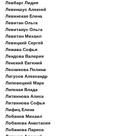
Левбарг Лидия
Левеншус Алексей
Левинская Елена
Левитан Ольга
Левитанус Ольга
Левитин Михаил
Левицкий Сергей
Лежава Софья
Лендова Валерия
Ленский Евгений
Лесникова Полина
Лигусов Александр
Липовецкий Марк
Липская Влада
Литвинова Алиса
Литвинова Софья
Лифиц Елена
Лобанов Михаил
Лобанова Анастасия
Лобанова Лариса