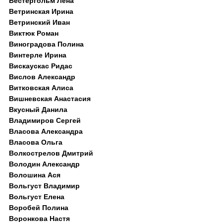
Вестергольм Лена
Ветринская Ирина
Ветринский Иван
Виктюк Роман
Виноградова Полина
Винтерле Ирина
Вискаускас Ридас
Вислов Александр
Витковская Алиса
Вишневская Анастасия
Вкусный Данила
Владимиров Сергей
Власова Александра
Власова Ольга
Волкострелов Дмитрий
Володин Александр
Волошина Ася
Вольгуст Владимир
Вольгуст Елена
Воробей Полина
Воронкова Настя