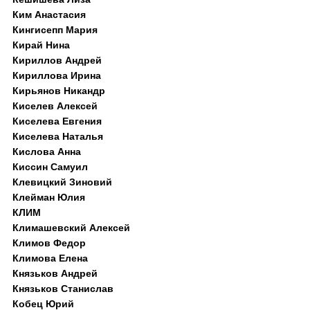
Ким Анастасия
Кингисепп Мария
Кирай Нина
Кириллов Андрей
Кириллова Ирина
Кирьянов Никандр
Киселев Алексей
Киселева Евгения
Киселева Наталья
Кислова Анна
Киссин Самуил
Клевицкий Зиновий
Клейман Юлия
КЛИМ
Климашевский Алексей
Климов Федор
Климова Елена
Князьков Андрей
Князьков Станислав
Кобец Юрий