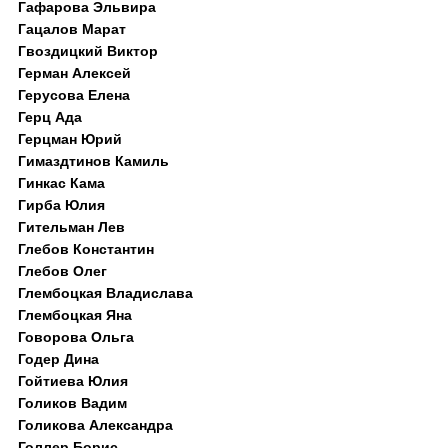
Гафарова Эльвира
Гацалов Марат
Гвоздицкий Виктор
Герман Алексей
Герусова Елена
Герц Ада
Герцман Юрий
Гимаздтинов Камиль
Гинкас Кама
Гирба Юлия
Гительман Лев
Глебов Константин
Глебов Олег
Глембоцкая Владислава
Глембоцкая Яна
Говорова Ольга
Годер Дина
Гойтиева Юлия
Голиков Вадим
Голикова Александра
Голлер Борис