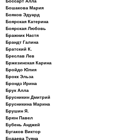
Боссарт Алла
Бошакова Мария
Бояков Эдуард
Боярская Катерина
Боярская Любовь
Бражник Настя
Брандт Галина
Братский К.
Бреслав Лев
Бржезинская Карина
Бройдо Юлия
Брокк Эльза
Брондз Ирина
Брук Алла
Брусникин Дмитрий
Брусникина Марина
Брушин Я.
Брюн Павел
Бубень Анджей
Бугаков Виктор
Будаева Туяна