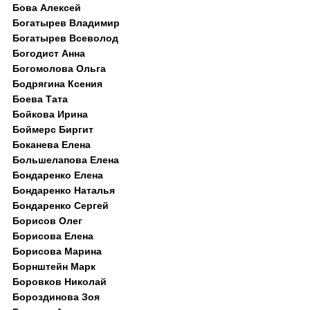
Бова Алексей
Богатырев Владимир
Богатырев Всеволод
Богодист Анна
Богомолова Ольга
Бодрягина Ксения
Боева Тата
Бойкова Ирина
Боймерс Биргит
Боканева Елена
Большелапова Елена
Бондаренко Елена
Бондаренко Наталья
Бондаренко Сергей
Борисов Олег
Борисова Елена
Борисова Марина
Борнштейн Марк
Боровков Николай
Бороздинова Зоя