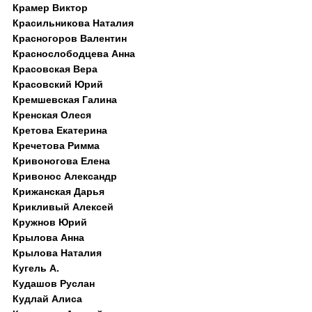
Крамер Виктор
Красильникова Наталия
Красногоров Валентин
Краснослободцева Анна
Красовская Вера
Красовский Юрий
Кремшевская Галина
Кренская Олеся
Кретова Екатерина
Кречетова Римма
Кривоногова Елена
Кривонос Александр
Крижанская Дарья
Крикливый Алексей
Кружнов Юрий
Крылова Анна
Крылова Наталия
Кугель А.
Кудашов Руслан
Кудлай Алиса