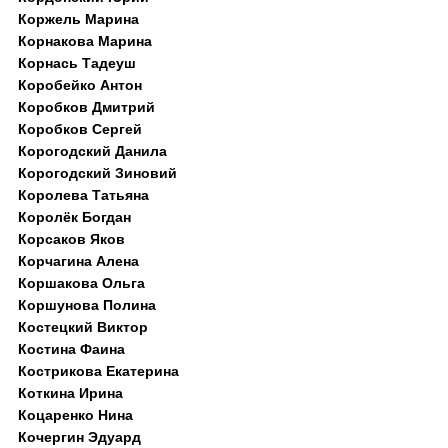
Коржель Марина
Корнакова Марина
Корнась Тадеуш
Коробейко Антон
Коробков Дмитрий
Коробков Сергей
Корогодский Данила
Корогодский Зиновий
Королева Татьяна
Королёк Богдан
Корсаков Яков
Корчагина Алена
Коршакова Ольга
Коршунова Полина
Костецкий Виктор
Костина Фаина
Кострикова Екатерина
Коткина Ирина
Коцаренко Нина
Кочергин Эдуард