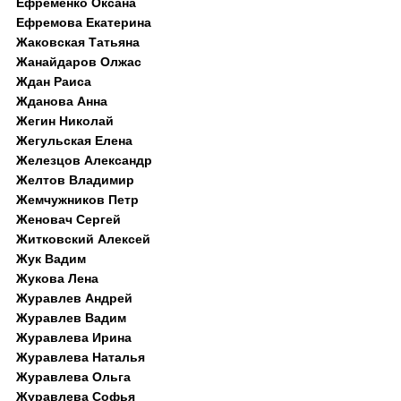
Ефременко Оксана
Ефремова Екатерина
Жаковская Татьяна
Жанайдаров Олжас
Ждан Раиса
Жданова Анна
Жегин Николай
Жегульская Елена
Железцов Александр
Желтов Владимир
Жемчужников Петр
Женовач Сергей
Житковский Алексей
Жук Вадим
Жукова Лена
Журавлев Андрей
Журавлев Вадим
Журавлева Ирина
Журавлева Наталья
Журавлева Ольга
Журавлева Софья