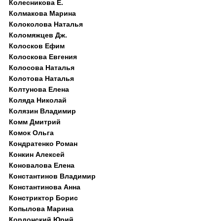
Колесникова Е.
Колмакова Марина
Колоколова Наталья
Коломяжцев Дж.
Колосков Ефим
Колоскова Евгения
Колосова Наталья
Колотова Наталья
Колтунова Елена
Коляда Николай
Колязин Владимир
Комм Дмитрий
Комок Ольга
Кондратенко Роман
Конкин Алексей
Коновалова Елена
Константинов Владимир
Константинова Анна
Констриктор Борис
Копылова Марина
Кордонский Юрий