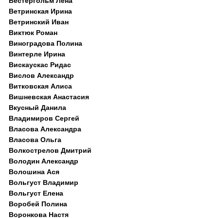
Вестергольм Лена
Ветринская Ирина
Ветринский Иван
Виктюк Роман
Виноградова Полина
Винтерле Ирина
Вискаускас Ридас
Вислов Александр
Витковская Алиса
Вишневская Анастасия
Вкусный Данила
Владимиров Сергей
Власова Александра
Власова Ольга
Волкострелов Дмитрий
Володин Александр
Волошина Ася
Вольгуст Владимир
Вольгуст Елена
Воробей Полина
Воронкова Настя