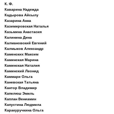
К. Ф.
Каварина Надежда
Кадырова Айсылу
Казарина Анна
Казимировская Наталья
Казьмина Анастасия
Калинина Дина
Калмановский Евгений
Калмыков Александр
Каменских Максим
Каминская Марина
Каминская Наталия
Каминский Леонид
Каммари Ольга
Каневская Татьяна
Кантор Владимир
Капелюш Эмиль
Каплан Вениамин
Капустина Людмила
Каракуручкина Ольга