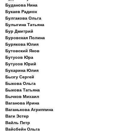
Буданова Нина
Букаев Радион
Булгакова Ольга
Булыгина Татьяна
Бур Дмитрий
Буровская Полина
Бурякова Юлия
Бутовский Яков
Бутусов Юра
Бутусов Юрий
Бухарина Юлия
Бызгу Сергей
Быкова Ольга
Быкова Татьяна
Бычков Михаил
Ваганова Ирина
Ваганькова Агриппина
Ваги Эстер
Вайль Петр
Вайсбейн Ольга