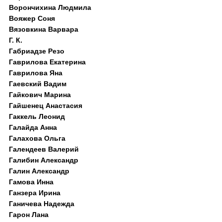
Ворончихина Людмила
Вояжер Соня
Вязовкина Варвара
Г. К.
Габриадзе Резо
Гаврилова Екатерина
Гаврилова Яна
Гаевский Вадим
Гайкович Марина
Гайшенец Анастасия
Гаккель Леонид
Галайда Анна
Галахова Ольга
Галендеев Валерий
Галибин Александр
Галин Александр
Гамова Инна
Ганзера Ирина
Ганичева Надежда
Гарон Лана