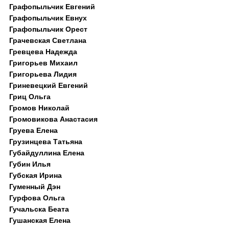
Графопыльчик Евгений
Графопыльчик Евнух
Графопыльчик Орест
Грачевская Светлана
Гревцева Надежда
Григорьев Михаил
Григорьева Лидия
Гриневецкий Евгений
Гриц Ольга
Громов Николай
Громовикова Анастасия
Груева Елена
Грузинцева Татьяна
Губайдуллина Елена
Губин Илья
Губская Ирина
Гуменный Дэн
Гурфова Ольга
Гучальска Беата
Гушанская Елена