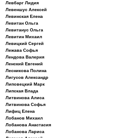
Левбарг Лидия
Левеншус Алексей
Левинская Елена
Левитан Ольга
Левитанус Ольга
Левитин Михаил
Левицкий Сергей
Лежава Софья
Лендова Валерия
Ленский Евгений
Лесникова Полина
Лигусов Александр
Липовецкий Марк
Липская Влада
Литвинова Алиса
Литвинова Софья
Лифиц Елена
Лобанов Михаил
Лобанова Анастасия
Лобанова Лариса