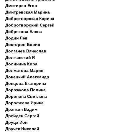
Дмитирев Егор
Дмитревская Марина
Добротворская Карина
Добротворский Сергей
Добрякова Елена
Додин Лев
Докторов Борис
Долгачев Вячеслав
Должанский Р.
Долинина Кира
Долматова Мария
Донецкий Александр
Донцова Екатерина
Дорожкова Полина
Доронина Светлана
Дорофеева Ирина
Драпкин Вадим
Дрейден Сергей
Друцэ Ион
Дручек Николай