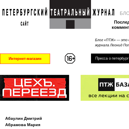
БЛ
После
коммен
Блог «ПТЖ» — это 
журнала Леонид Поп
Пресса о петербург
Интернет-магазин
Абаулин Дмитрий
Абрамова Мария