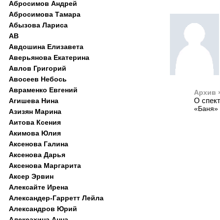
Абросимов Андрей
Абросимова Тамара
Абызова Лариса
АВ
Авдошина Елизавета
Аверьянова Екатерина
Авлов Григорий
Авосеев Небось
Авраменко Евгений
Архив 
О спек
Агишева Нина
«Баня» 
Азизян Марина
Аитова Ксения
Акимова Юлия
Аксенова Галина
Аксенова Дарья
Аксенова Маргарита
Аксер Эрвин
Алексайте Ирена
Александер-Гарретт Лейла
Александров Юрий
Алексахина Анна