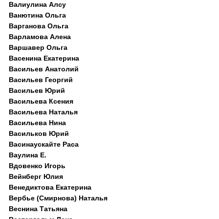
Валиулина Алсу
Ванютина Ольга
Варганова Ольга
Варламова Алена
Варшавер Ольга
Васенина Екатерина
Васильев Анатолий
Васильев Георгий
Васильев Юрий
Васильева Ксения
Васильева Наталья
Васильева Нина
Васильков Юрий
Васинаускайте Раса
Ваулина Е.
Вдовенко Игорь
Вейнберг Юлия
Венедиктова Екатерина
Вербье (Смирнова) Наталья
Веснина Татьяна