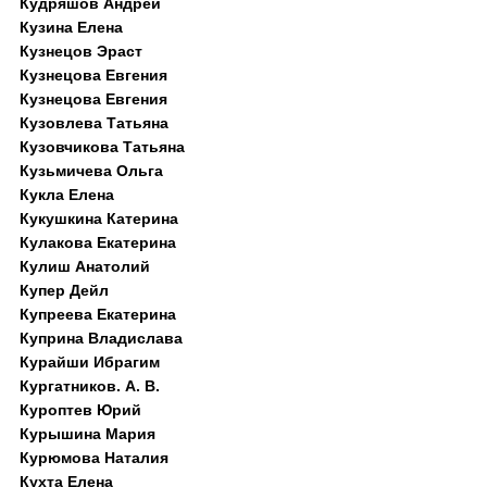
Кудряшов Андрей
Кузина Елена
Кузнецов Эраст
Кузнецова Евгения
Кузнецова Евгения
Кузовлева Татьяна
Кузовчикова Татьяна
Кузьмичева Ольга
Кукла Елена
Кукушкина Катерина
Кулакова Екатерина
Кулиш Анатолий
Купер Дейл
Купреева Екатерина
Куприна Владислава
Курайши Ибрагим
Кургатников. А. В.
Куроптев Юрий
Курышина Мария
Курюмова Наталия
Кухта Елена