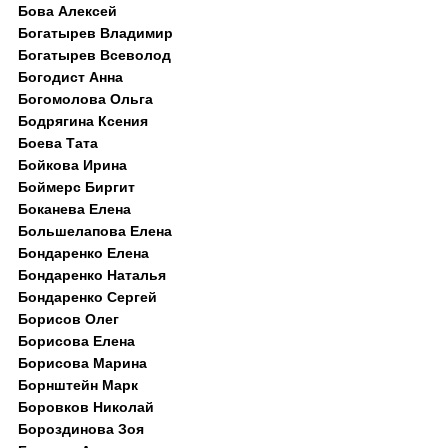
Бова Алексей
Богатырев Владимир
Богатырев Всеволод
Богодист Анна
Богомолова Ольга
Бодрягина Ксения
Боева Тата
Бойкова Ирина
Боймерс Биргит
Боканева Елена
Большелапова Елена
Бондаренко Елена
Бондаренко Наталья
Бондаренко Сергей
Борисов Олег
Борисова Елена
Борисова Марина
Борнштейн Марк
Боровков Николай
Бороздинова Зоя