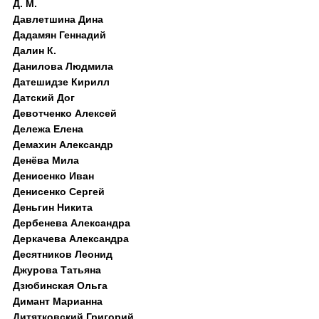
Д. M.
Давлетшина Дина
Дадамян Геннадий
Далин К.
Данилова Людмила
Датешидзе Кирилл
Датский Дог
Девотченко Алексей
Дележа Елена
Демахин Александр
Денёва Мила
Денисенко Иван
Денисенко Сергей
Деньгин Никита
Дербенева Александра
Деркачева Александра
Десятников Леонид
Джурова Татьяна
Дзюбинская Ольга
Димант Марианна
Дитятковский Григорий