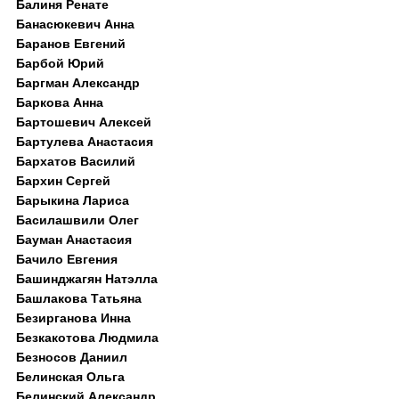
Балиня Ренате
Банасюкевич Анна
Баранов Евгений
Барбой Юрий
Баргман Александр
Баркова Анна
Бартошевич Алексей
Бартулева Анастасия
Бархатов Василий
Бархин Сергей
Барыкина Лариса
Басилашвили Олег
Бауман Анастасия
Бачило Евгения
Башинджагян Натэлла
Башлакова Татьяна
Безирганова Инна
Безкакотова Людмила
Безносов Даниил
Белинская Ольга
Белинский Александр