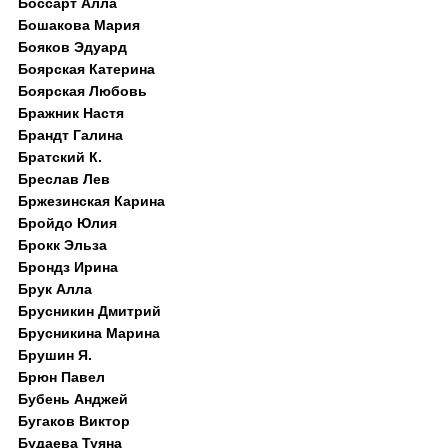
Боссарт Алла
Бошакова Мария
Бояков Эдуард
Боярская Катерина
Боярская Любовь
Бражник Настя
Брандт Галина
Братский К.
Бреслав Лев
Бржезинская Карина
Бройдо Юлия
Брокк Эльза
Брондз Ирина
Брук Алла
Брусникин Дмитрий
Брусникина Марина
Брушин Я.
Брюн Павел
Бубень Анджей
Бугаков Виктор
Будаева Туяна