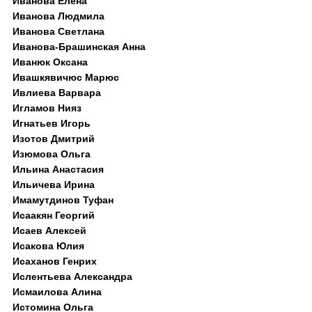
Иванова Елена
Иванова Людмила
Иванова Светлана
Иванова-Брашинская Анна
Иванюк Оксана
Ивашкявичюс Марюс
Ивлиева Варвара
Игламов Нияз
Игнатьев Игорь
Изотов Дмитрий
Изюмова Ольга
Ильина Анастасия
Ильичева Ирина
Имамутдинов Туфан
Исаакян Георгий
Исаев Алексей
Исакова Юлия
Исаханов Генрих
Ислентьева Александра
Исмаилова Алина
Истомина Ольга