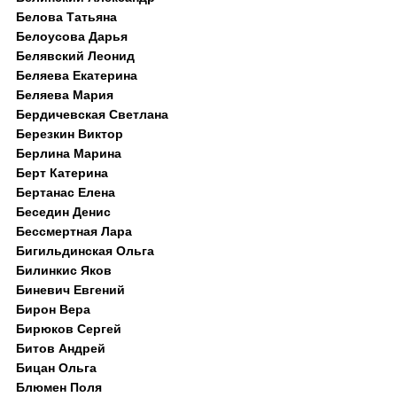
Белова Татьяна
Белоусова Дарья
Белявский Леонид
Беляева Екатерина
Беляева Мария
Бердичевская Светлана
Березкин Виктор
Берлина Марина
Берт Катерина
Бертанас Елена
Беседин Денис
Бессмертная Лара
Бигильдинская Ольга
Билинкис Яков
Биневич Евгений
Бирон Вера
Бирюков Сергей
Битов Андрей
Бицан Ольга
Блюмен Поля