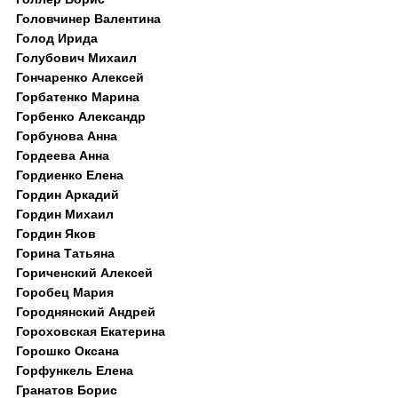
Головчинер Валентина
Голод Ирида
Голубович Михаил
Гончаренко Алексей
Горбатенко Марина
Горбенко Александр
Горбунова Анна
Гордеева Анна
Гордиенко Елена
Гордин Аркадий
Гордин Михаил
Гордин Яков
Горина Татьяна
Гориченский Алексей
Горобец Мария
Городнянский Андрей
Гороховская Екатерина
Горошко Оксана
Горфункель Елена
Гранатов Борис