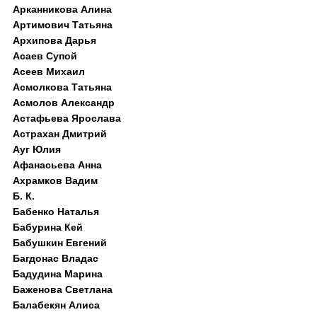
Арканникова Алина
Артимович Татьяна
Архипова Дарья
Асаев Супой
Асеев Михаил
Асмолкова Татьяна
Асмолов Александр
Астафьева Ярослава
Астрахан Дмитрий
Ауг Юлия
Афанасьева Анна
Ахрамков Вадим
Б. К.
Бабенко Наталья
Бабурина Кей
Бабушкин Евгений
Багдонас Владас
Бадудина Марина
Баженова Светлана
Балабекян Алиса