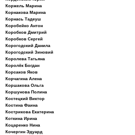
Коржель Марина
Корнакова Марина
Корнась Тадеуш
Коробейко Антон
Коробков Дмитрий
Коробков Сергей
Корогодский Данила
Корогодский Зиновий
Королева Татьяна
Королёк Богдан
Корсаков Яков
Корчагина Алена
Коршакова Ольга
Коршунова Полина
Костецкий Виктор
Костина Фаина
Кострикова Екатерина
Коткина Ирина
Коцаренко Нина
Кочергин Эдуард