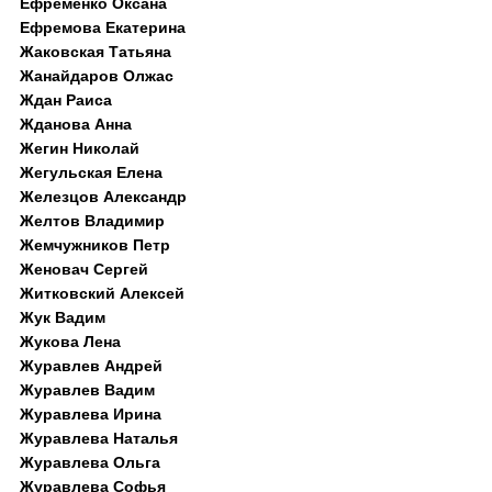
Ефременко Оксана
Ефремова Екатерина
Жаковская Татьяна
Жанайдаров Олжас
Ждан Раиса
Жданова Анна
Жегин Николай
Жегульская Елена
Железцов Александр
Желтов Владимир
Жемчужников Петр
Женовач Сергей
Житковский Алексей
Жук Вадим
Жукова Лена
Журавлев Андрей
Журавлев Вадим
Журавлева Ирина
Журавлева Наталья
Журавлева Ольга
Журавлева Софья