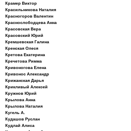
Крамер Виктор
Красильникова Наталия
Красногоров Валентин
Краснослободцева Анна
Красовская Вера
Красовский Юрий
Кремшевская Галина
Кренская Олеся
Кретова Екатерина
Кречетова Римма
Кривоногова Елена
Кривонос Александр
Крижанская Дарья
Крикливый Алексей
Кружнов Юрий
Крылова Анна
Крылова Наталия
Кугель А.
Кудашов Руслан
Кудлай Алиса