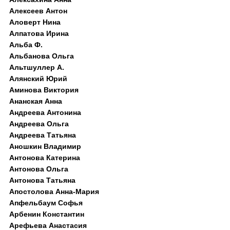
Алексеев Антон
Аловерт Нина
Алпатова Ирина
Альба Ф.
Альбанова Ольга
Альтшуллер А.
Алянский Юрий
Аминова Виктория
Ананская Анна
Андреева Антонина
Андреева Ольга
Андреева Татьяна
Аношкин Владимир
Антонова Катерина
Антонова Ольга
Антонова Татьяна
Апостолова Анна-Мария
Апфельбаум Софья
Арбенин Константин
Арефьева Анастасия