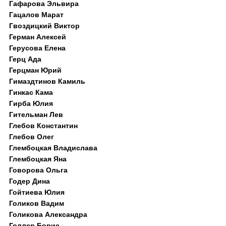
Гафарова Эльвира
Гацалов Марат
Гвоздицкий Виктор
Герман Алексей
Герусова Елена
Герц Ада
Герцман Юрий
Гимаздтинов Камиль
Гинкас Кама
Гирба Юлия
Гительман Лев
Глебов Константин
Глебов Олег
Глембоцкая Владислава
Глембоцкая Яна
Говорова Ольга
Годер Дина
Гойтиева Юлия
Голиков Вадим
Голикова Александра
Голлер Борис