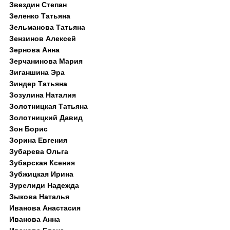
Звездин Степан
Зеленко Татьяна
Зельманова Татьяна
Зензинов Алексей
Зернова Анна
Зерчанинова Мария
Зиганшина Эра
Зиндер Татьяна
Зозулина Наталия
Золотницкая Татьяна
Золотницкий Давид
Зон Борис
Зорина Евгения
Зубарева Ольга
Зубарская Ксения
Зубжицкая Ирина
Зурелиди Надежда
Зыкова Наталья
Иванова Анастасия
Иванова Анна