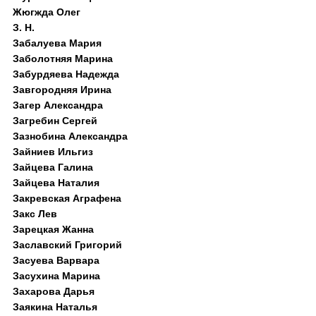
Жюгжда Олег
З. Н.
Забалуева Мария
Заболотняя Марина
Забурдяева Надежда
Завгородняя Ирина
Загер Александра
Загребин Сергей
Зазнобина Александра
Зайниев Ильгиз
Зайцева Галина
Зайцева Наталия
Закревская Аграфена
Закс Лев
Зарецкая Жанна
Заславский Григорий
Засуева Варвара
Засухина Марина
Захарова Дарья
Заякина Наталья