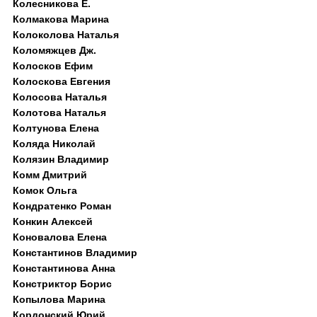
Колесникова Е.
Колмакова Марина
Колоколова Наталья
Коломяжцев Дж.
Колосков Ефим
Колоскова Евгения
Колосова Наталья
Колотова Наталья
Колтунова Елена
Коляда Николай
Колязин Владимир
Комм Дмитрий
Комок Ольга
Кондратенко Роман
Конкин Алексей
Коновалова Елена
Константинов Владимир
Константинова Анна
Констриктор Борис
Копылова Марина
Кордонский Юрий