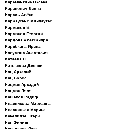
Карамайкина Оксана
Каранович Дияна
Карась Алёна
Карбаускис Миндаугас
Карманов В.
Карманов Георгий
Карцова Александра
Карябкина Ирина
Касумова Анастасия
Катаева Н.
Катышева Дженни
Кац Аркадий
Кац Борис
Кацман Аркадий
Кацман Ляля
Кашапов Радиф
Квасникова Марианна
Квасницкая Марина
Кекелидзе Этери
Кен Филипп
Кешишева Лиза