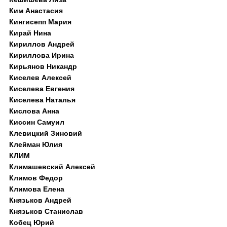
Ким Анастасия
Кингисепп Мария
Кирай Нина
Кириллов Андрей
Кириллова Ирина
Кирьянов Никандр
Киселев Алексей
Киселева Евгения
Киселева Наталья
Кислова Анна
Киссин Самуил
Клевицкий Зиновий
Клейман Юлия
КЛИМ
Климашевский Алексей
Климов Федор
Климова Елена
Князьков Андрей
Князьков Станислав
Кобец Юрий