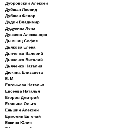
Дубровский Алексей
Дубшан Леонид
Дубшан Федор
Дудин Владимир
Дудукина Лена
Дунаева Александра
Дымшиц София
Дьякова Елена
Дьяченко Валерий
Дьяченко Виталий
Дьяченко Наталия
Дюкина Елизавета
Е. М.
Евгеньева Наталья
Евсеева Наталья
Егоров Дмитрий
Егошина Ольга
Еньшин Алексей
Ермолин Евгений
Ескина Юлия