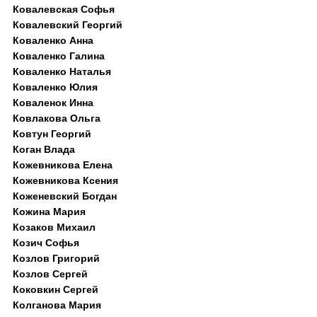
Ковалевская Софья
Ковалевский Георгий
Коваленко Анна
Коваленко Галина
Коваленко Наталья
Коваленко Юлия
Коваленок Инна
Ковлакова Ольга
Ковтун Георгий
Коган Влада
Кожевникова Елена
Кожевникова Ксения
Коженевский Богдан
Кожина Мария
Козаков Михаил
Козич Софья
Козлов Григорий
Козлов Сергей
Коковкин Сергей
Колганова Мария