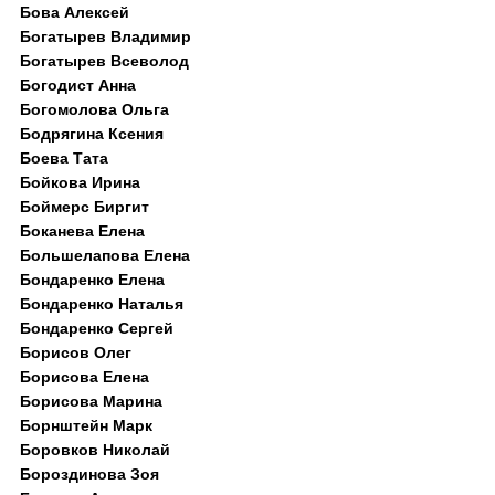
Бова Алексей
Богатырев Владимир
Богатырев Всеволод
Богодист Анна
Богомолова Ольга
Бодрягина Ксения
Боева Тата
Бойкова Ирина
Боймерс Биргит
Боканева Елена
Большелапова Елена
Бондаренко Елена
Бондаренко Наталья
Бондаренко Сергей
Борисов Олег
Борисова Елена
Борисова Марина
Борнштейн Марк
Боровков Николай
Бороздинова Зоя