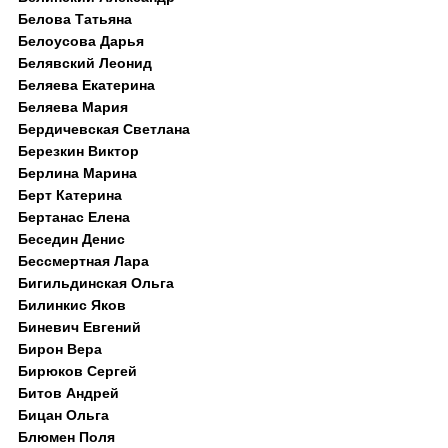
Белова Татьяна
Белоусова Дарья
Белявский Леонид
Беляева Екатерина
Беляева Мария
Бердичевская Светлана
Березкин Виктор
Берлина Марина
Берт Катерина
Бертанас Елена
Беседин Денис
Бессмертная Лара
Бигильдинская Ольга
Билинкис Яков
Биневич Евгений
Бирон Вера
Бирюков Сергей
Битов Андрей
Бицан Ольга
Блюмен Поля