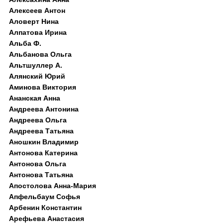
Алексеев Антон
Аловерт Нина
Алпатова Ирина
Альба Ф.
Альбанова Ольга
Альтшуллер А.
Алянский Юрий
Аминова Виктория
Ананская Анна
Андреева Антонина
Андреева Ольга
Андреева Татьяна
Аношкин Владимир
Антонова Катерина
Антонова Ольга
Антонова Татьяна
Апостолова Анна-Мария
Апфельбаум Софья
Арбенин Константин
Арефьева Анастасия