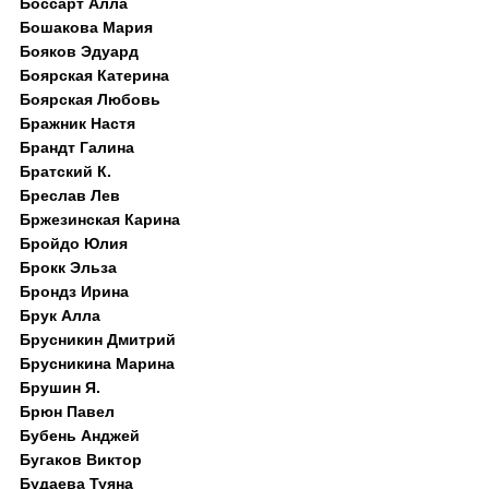
Боссарт Алла
Бошакова Мария
Бояков Эдуард
Боярская Катерина
Боярская Любовь
Бражник Настя
Брандт Галина
Братский К.
Бреслав Лев
Бржезинская Карина
Бройдо Юлия
Брокк Эльза
Брондз Ирина
Брук Алла
Брусникин Дмитрий
Брусникина Марина
Брушин Я.
Брюн Павел
Бубень Анджей
Бугаков Виктор
Будаева Туяна