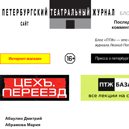
БЛ
После
коммен
Блог «ПТЖ» — это 
журнала Леонид Поп
Пресса о петербург
Интернет-магазин
Абаулин Дмитрий
Абрамова Мария