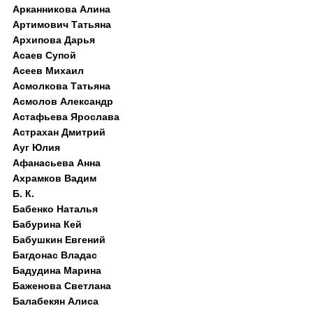
Арканникова Алина
Артимович Татьяна
Архипова Дарья
Асаев Супой
Асеев Михаил
Асмолкова Татьяна
Асмолов Александр
Астафьева Ярослава
Астрахан Дмитрий
Ауг Юлия
Афанасьева Анна
Ахрамков Вадим
Б. К.
Бабенко Наталья
Бабурина Кей
Бабушкин Евгений
Багдонас Владас
Бадудина Марина
Баженова Светлана
Балабекян Алиса