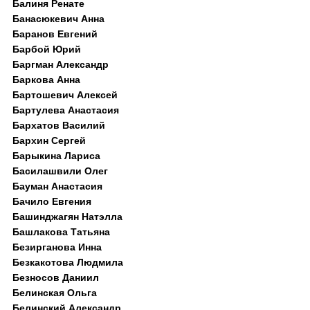
Балиня Ренате
Банасюкевич Анна
Баранов Евгений
Барбой Юрий
Баргман Александр
Баркова Анна
Бартошевич Алексей
Бартулева Анастасия
Бархатов Василий
Бархин Сергей
Барыкина Лариса
Басилашвили Олег
Бауман Анастасия
Бачило Евгения
Башинджагян Натэлла
Башлакова Татьяна
Безирганова Инна
Безкакотова Людмила
Безносов Даниил
Белинская Ольга
Белинский Александр