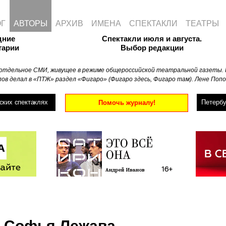
ОГ
АВТОРЫ
АРХИВ
ИМЕНА
СПЕКТАКЛИ
ТЕАТРЫ
дние
Спектакли июля и августа.
тарии
Выбор редакции
отдельное СМИ, живущее в режиме общероссийской театральной газеты. 
ов делал в «ПТЖ» раздел «Фигаро» (Фигаро здесь, Фигаро там). Лене Попо
ских спектаклях
Петербу
Помочь журналу!
Софья Лежава