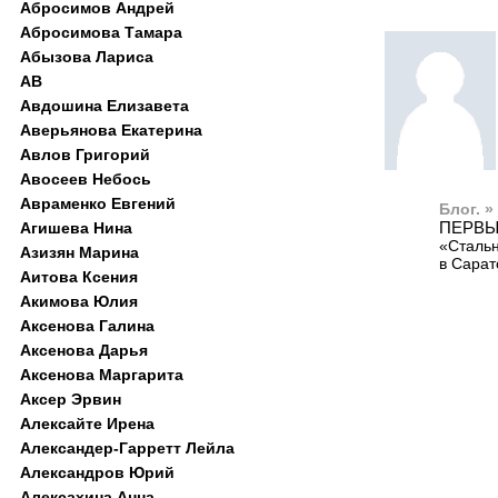
Абросимов Андрей
Абросимова Тамара
Абызова Лариса
АВ
Авдошина Елизавета
Аверьянова Екатерина
Авлов Григорий
Авосеев Небось
Авраменко Евгений
Блог. »
ПЕРВЫ
Агишева Нина
«Стальн
Азизян Марина
в Сарат
Аитова Ксения
Акимова Юлия
Аксенова Галина
Аксенова Дарья
Аксенова Маргарита
Аксер Эрвин
Алексайте Ирена
Александер-Гарретт Лейла
Александров Юрий
Алексахина Анна