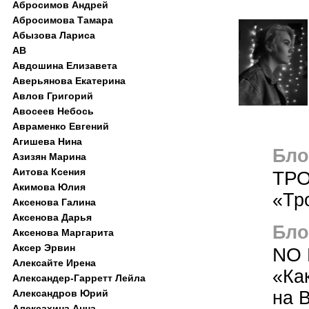
Абросимов Андрей
Абросимова Тамара
Абызова Лариса
АВ
Авдошина Елизавета
Аверьянова Екатерина
Авлов Григорий
Авосеев Небось
Авраменко Евгений
Агишева Нина
Блог
Азизян Марина
Аитова Ксения
ТРО
Акимова Юлия
«Тр
Аксенова Галина
Аксенова Дарья
Блог
Аксенова Маргарита
Аксер Эрвин
NO 
Алексайте Ирена
«Ка
Александер-Гарретт Лейла
на 
Александров Юрий
Алексахина Анна