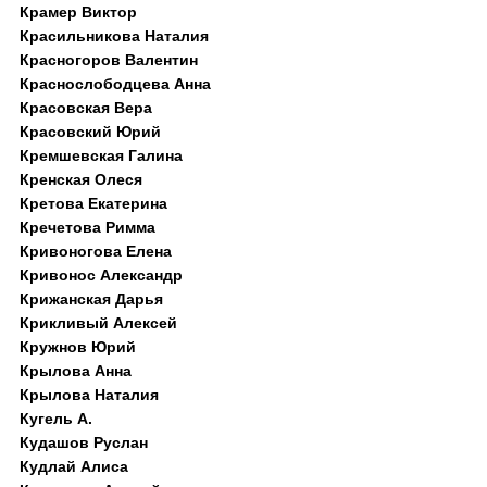
Крамер Виктор
Красильникова Наталия
Красногоров Валентин
Краснослободцева Анна
Красовская Вера
Красовский Юрий
Кремшевская Галина
Кренская Олеся
Кретова Екатерина
Кречетова Римма
Кривоногова Елена
Кривонос Александр
Крижанская Дарья
Крикливый Алексей
Кружнов Юрий
Крылова Анна
Крылова Наталия
Кугель А.
Кудашов Руслан
Кудлай Алиса