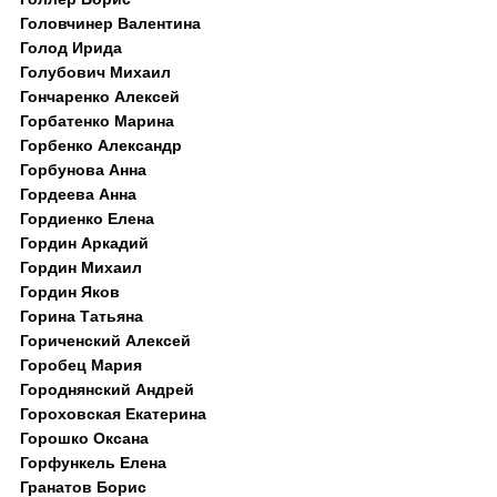
Головчинер Валентина
Голод Ирида
Голубович Михаил
Гончаренко Алексей
Горбатенко Марина
Горбенко Александр
Горбунова Анна
Гордеева Анна
Гордиенко Елена
Гордин Аркадий
Гордин Михаил
Гордин Яков
Горина Татьяна
Гориченский Алексей
Горобец Мария
Городнянский Андрей
Гороховская Екатерина
Горошко Оксана
Горфункель Елена
Гранатов Борис