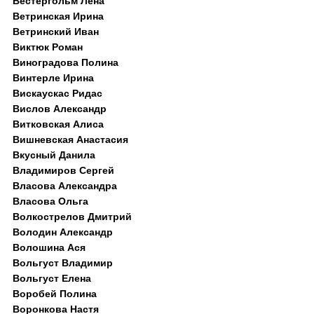
Вестергольм Лена
Ветринская Ирина
Ветринский Иван
Виктюк Роман
Виноградова Полина
Винтерле Ирина
Вискаускас Ридас
Вислов Александр
Витковская Алиса
Вишневская Анастасия
Вкусный Данила
Владимиров Сергей
Власова Александра
Власова Ольга
Волкострелов Дмитрий
Володин Александр
Волошина Ася
Вольгуст Владимир
Вольгуст Елена
Воробей Полина
Воронкова Настя