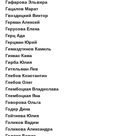
Гафарова Эльвира
Гацалов Марат
Гвоздицкий Виктор
Герман Алексей
Герусова Елена
Герц Ада
Герцман Юрий
Гимаздтинов Камиль
Гинкас Кама
Гирба Юлия
Гительман Лев
Глебов Константин
Глебов Олег
Глембоцкая Владислава
Глембоцкая Яна
Говорова Ольга
Годер Дина
Гойтиева Юлия
Голиков Вадим
Голикова Александра
Голлер Борис