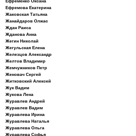
Ефременко Оксана
Ефремова Екатерина
Жаковская Татьяна
Жанайдаров Олжас
Ждан Раиса
Жданова Анна
Жегин Николай
Жегульская Елена
Железцов Александр
Желтов Владимир
Жемчужников Петр
Женовач Сергей
Житковский Алексей
Жук Вадим
Жукова Лена
Журавлев Андрей
Журавлев Вадим
Журавлева Ирина
Журавлева Наталья
Журавлева Ольга
Журавлева Софья