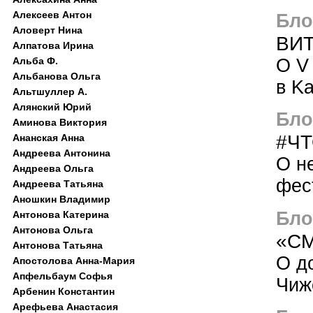
Алексеев Антон
Блог
Аловерт Нина
ВИ
Алпатова Ирина
О V
Альба Ф.
Альбанова Ольга
в K
Альтшуллер А.
Алянский Юрий
Блог
Аминова Виктория
#Ч
Ананская Анна
Андреева Антонина
О н
Андреева Ольга
фес
Андреева Татьяна
Аношкин Владимир
Блог
Антонова Катерина
Антонова Ольга
«С
Антонова Татьяна
О д
Апостолова Анна-Мария
Апфельбаум Софья
Чиж
Арбенин Константин
Арефьева Анастасия