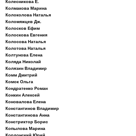
Колесникова Е.
Колмакова Марина
Колоколова Наталья
Коломяжцев Дж.
Колосков Ефим
Колоскова Евгения
Колосова Наталья
Колотова Наталья
Колтунова Елена
Коляда Николай
Колязин Владимир
Комм Дмитрий
Комок Ольга
Кондратенко Роман
Конкин Алексей
Коновалова Елена
Константинов Владимир
Константинова Анна
Констриктор Борис
Копылова Марина
Кордонский Юрий