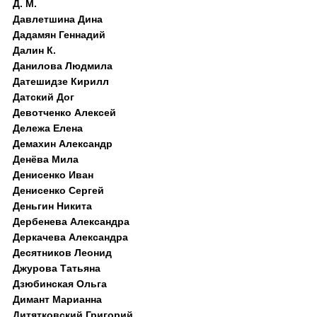
Д. M.
Давлетшина Дина
Дадамян Геннадий
Далин К.
Данилова Людмила
Датешидзе Кирилл
Датский Дог
Девотченко Алексей
Дележа Елена
Демахин Александр
Денёва Мила
Денисенко Иван
Денисенко Сергей
Деньгин Никита
Дербенева Александра
Деркачева Александра
Десятников Леонид
Джурова Татьяна
Дзюбинская Ольга
Димант Марианна
Дитятковский Григорий