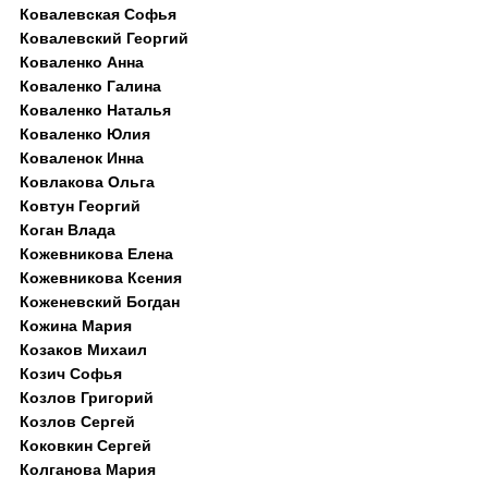
Ковалевская Софья
Ковалевский Георгий
Коваленко Анна
Коваленко Галина
Коваленко Наталья
Коваленко Юлия
Коваленок Инна
Ковлакова Ольга
Ковтун Георгий
Коган Влада
Кожевникова Елена
Кожевникова Ксения
Коженевский Богдан
Кожина Мария
Козаков Михаил
Козич Софья
Козлов Григорий
Козлов Сергей
Коковкин Сергей
Колганова Мария