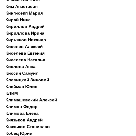
Ким Анастасия
Кингисепп Мария
Кирай Нина
Кириллов Андрей
Кириллова Ирина
Кирьянов Никандр
Киселев Алексей
Киселева Евгения
Киселева Наталья
Кислова Анна
Киссин Самуил
Клевицкий Зиновий
Клейман Юлия
КЛИМ
Климашевский Алексей
Климов Федор
Климова Елена
Князьков Андрей
Князьков Станислав
Кобец Юрий