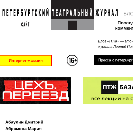
БЛ
После
коммен
Блог «ПТЖ» — это 
журнала Леонид Поп
Пресса о петербург
Интернет-магазин
Абаулин Дмитрий
Абрамова Мария