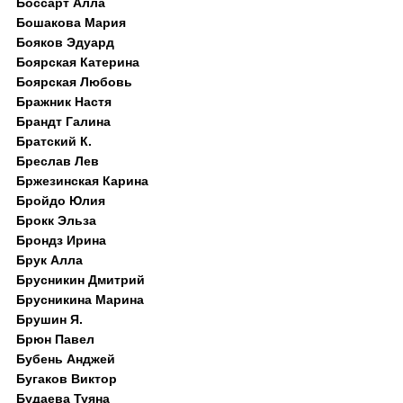
Боссарт Алла
Бошакова Мария
Бояков Эдуард
Боярская Катерина
Боярская Любовь
Бражник Настя
Брандт Галина
Братский К.
Бреслав Лев
Бржезинская Карина
Бройдо Юлия
Брокк Эльза
Брондз Ирина
Брук Алла
Брусникин Дмитрий
Брусникина Марина
Брушин Я.
Брюн Павел
Бубень Анджей
Бугаков Виктор
Будаева Туяна