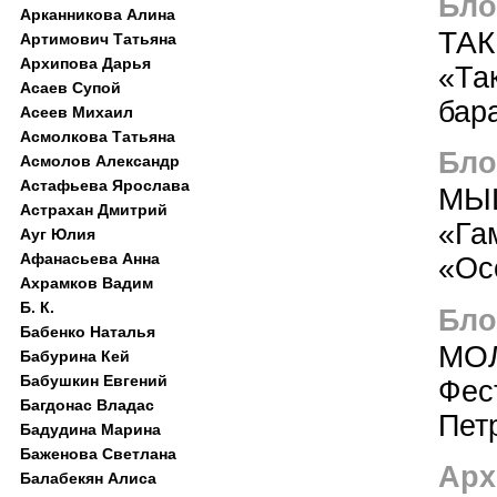
Блог
Арканникова Алина
ТАК
Артимович Татьяна
Архипова Дарья
«Та
Асаев Супой
бар
Асеев Михаил
Асмолкова Татьяна
Блог
Асмолов Александр
Астафьева Ярослава
МЫ
Астрахан Дмитрий
«Га
Ауг Юлия
Афанасьева Анна
«Ос
Ахрамков Вадим
Б. К.
Блог
Бабенко Наталья
МОЛ
Бабурина Кей
Бабушкин Евгений
Фес
Багдонас Владас
Пет
Бадудина Марина
Баженова Светлана
Арх
Балабекян Алиса