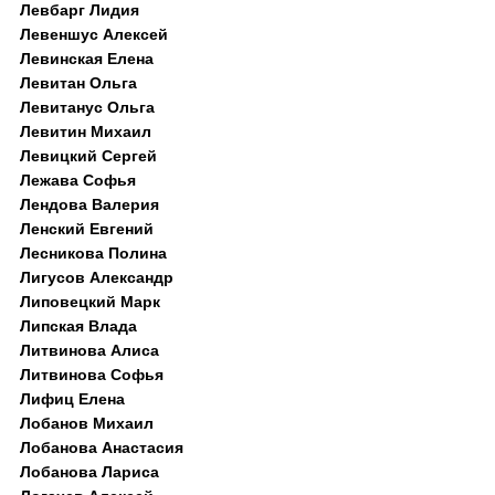
Левбарг Лидия
Левеншус Алексей
Левинская Елена
Левитан Ольга
Левитанус Ольга
Левитин Михаил
Левицкий Сергей
Лежава Софья
Лендова Валерия
Ленский Евгений
Лесникова Полина
Лигусов Александр
Липовецкий Марк
Липская Влада
Литвинова Алиса
Литвинова Софья
Лифиц Елена
Лобанов Михаил
Лобанова Анастасия
Лобанова Лариса