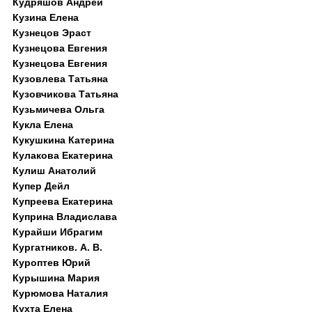
Кудряшов Андрей
Кузина Елена
Кузнецов Эраст
Кузнецова Евгения
Кузнецова Евгения
Кузовлева Татьяна
Кузовчикова Татьяна
Кузьмичева Ольга
Кукла Елена
Кукушкина Катерина
Кулакова Екатерина
Кулиш Анатолий
Купер Дейл
Купреева Екатерина
Куприна Владислава
Курайши Ибрагим
Кургатников. А. В.
Куроптев Юрий
Курышина Мария
Курюмова Наталия
Кухта Елена