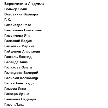
Ворончихина Людмила
Вояжер Соня
Вязовкина Варвара
Г. К.
Габриадзе Резо
Гаврилова Екатерина
Гаврилова Яна
Гаевский Вадим
Гайкович Марина
Гайшенец Анастасия
Гаккель Леонид
Галайда Анна
Галахова Ольга
Галендеев Валерий
Галибин Александр
Галин Александр
Гамова Инна
Ганзера Ирина
Ганичева Надежда
Гарон Лана