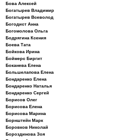
Бова Алексей
Богатырев Владимир
Богатырев Всеволод
Богодист Анна
Богомолова Ольга
Бодрягина Ксения
Боева Тата
Бойкова Ирина
Боймерс Биргит
Боканева Елена
Большелапова Елена
Бондаренко Елена
Бондаренко Наталья
Бондаренко Сергей
Борисов Олег
Борисова Елена
Борисова Марина
Борнштейн Марк
Боровков Николай
Бороздинова Зоя