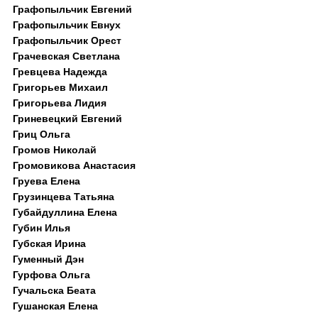
Графопыльчик Евгений
Графопыльчик Евнух
Графопыльчик Орест
Грачевская Светлана
Гревцева Надежда
Григорьев Михаил
Григорьева Лидия
Гриневецкий Евгений
Гриц Ольга
Громов Николай
Громовикова Анастасия
Груева Елена
Грузинцева Татьяна
Губайдуллина Елена
Губин Илья
Губская Ирина
Гуменный Дэн
Гурфова Ольга
Гучальска Беата
Гушанская Елена