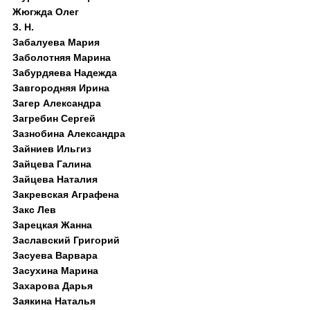
Жюгжда Олег
З. Н.
Забалуева Мария
Заболотняя Марина
Забурдяева Надежда
Завгородняя Ирина
Загер Александра
Загребин Сергей
Зазнобина Александра
Зайниев Ильгиз
Зайцева Галина
Зайцева Наталия
Закревская Аграфена
Закс Лев
Зарецкая Жанна
Заславский Григорий
Засуева Варвара
Засухина Марина
Захарова Дарья
Заякина Наталья