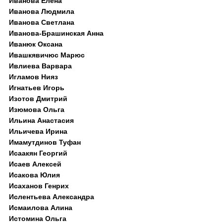
Иванова Елена
Иванова Людмила
Иванова Светлана
Иванова-Брашинская Анна
Иванюк Оксана
Ивашкявичюс Марюс
Ивлиева Варвара
Игламов Нияз
Игнатьев Игорь
Изотов Дмитрий
Изюмова Ольга
Ильина Анастасия
Ильичева Ирина
Имамутдинов Туфан
Исаакян Георгий
Исаев Алексей
Исакова Юлия
Исаханов Генрих
Ислентьева Александра
Исмаилова Алина
Истомина Ольга