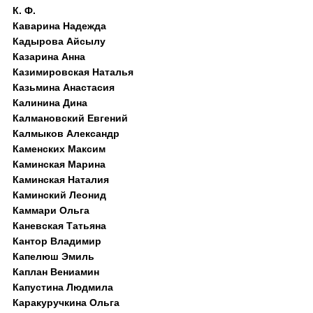
К. Ф.
Каварина Надежда
Кадырова Айсылу
Казарина Анна
Казимировская Наталья
Казьмина Анастасия
Калинина Дина
Калмановский Евгений
Калмыков Александр
Каменских Максим
Каминская Марина
Каминская Наталия
Каминский Леонид
Каммари Ольга
Каневская Татьяна
Кантор Владимир
Капелюш Эмиль
Каплан Вениамин
Капустина Людмила
Каракуручкина Ольга