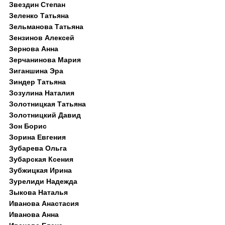
Звездин Степан
Зеленко Татьяна
Зельманова Татьяна
Зензинов Алексей
Зернова Анна
Зерчанинова Мария
Зиганшина Эра
Зиндер Татьяна
Зозулина Наталия
Золотницкая Татьяна
Золотницкий Давид
Зон Борис
Зорина Евгения
Зубарева Ольга
Зубарская Ксения
Зубжицкая Ирина
Зурелиди Надежда
Зыкова Наталья
Иванова Анастасия
Иванова Анна