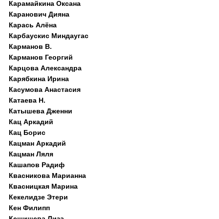
Карамайкина Оксана
Каранович Дияна
Карась Алёна
Карбаускис Миндаугас
Карманов В.
Карманов Георгий
Карцова Александра
Карябкина Ирина
Касумова Анастасия
Катаева Н.
Катышева Дженни
Кац Аркадий
Кац Борис
Кацман Аркадий
Кацман Ляля
Кашапов Радиф
Квасникова Марианна
Квасницкая Марина
Кекелидзе Этери
Кен Филипп
Кешишева Лиза