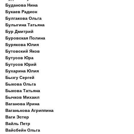
Буданова Нина
Букаев Радион
Булгакова Ольга
Булыгина Татьяна
Бур Дмитрий
Буровская Полина
Бурякова Юлия
Бутовский Яков
Бутусов Юра
Бутусов Юрий
Бухарина Юлия
Бызгу Сергей
Быкова Ольга
Быкова Татьяна
Бычков Михаил
Ваганова Ирина
Ваганькова Агриппина
Ваги Эстер
Вайль Петр
Вайсбейн Ольга