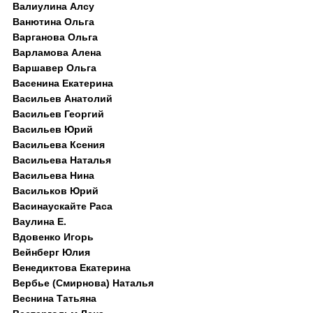
Валиулина Алсу
Ванютина Ольга
Варганова Ольга
Варламова Алена
Варшавер Ольга
Васенина Екатерина
Васильев Анатолий
Васильев Георгий
Васильев Юрий
Васильева Ксения
Васильева Наталья
Васильева Нина
Васильков Юрий
Васинаускайте Раса
Ваулина Е.
Вдовенко Игорь
Вейнберг Юлия
Венедиктова Екатерина
Вербье (Смирнова) Наталья
Веснина Татьяна