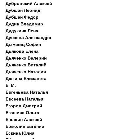
Дубровский Алексей
Дубшан Леонид
Дубшан Федор
Дудин Владимир
Дудукина Лена
Дунаева Александра
Дымшиц София
Дьякова Елена
Дьяченко Валерий
Дьяченко Виталий
Дьяченко Наталия
Дюкина Елизавета
Е. М.
Евгеньева Наталья
Евсеева Наталья
Егоров Дмитрий
Егошина Ольга
Еньшин Алексей
Ермолин Евгений
Ескина Юлия