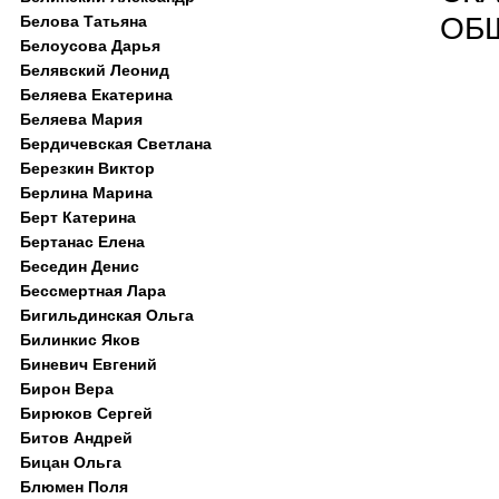
ОБ
Белова Татьяна
Белоусова Дарья
Белявский Леонид
Беляева Екатерина
Беляева Мария
Бердичевская Светлана
Березкин Виктор
Берлина Марина
Берт Катерина
Бертанас Елена
Беседин Денис
Бессмертная Лара
Бигильдинская Ольга
Билинкис Яков
Биневич Евгений
Бирон Вера
Бирюков Сергей
Битов Андрей
Бицан Ольга
Блюмен Поля