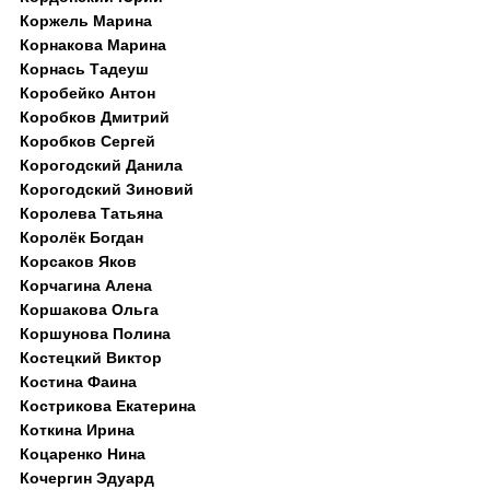
Коржель Марина
Корнакова Марина
Корнась Тадеуш
Коробейко Антон
Коробков Дмитрий
Коробков Сергей
Корогодский Данила
Корогодский Зиновий
Королева Татьяна
Королёк Богдан
Корсаков Яков
Корчагина Алена
Коршакова Ольга
Коршунова Полина
Костецкий Виктор
Костина Фаина
Кострикова Екатерина
Коткина Ирина
Коцаренко Нина
Кочергин Эдуард