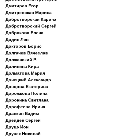
Дмитирев Егор
Дмитревская Марина
Добротворская Карина
Добротворский Сергей
Добрякова Елена
Додин Лев
Докторов Борис
Долгачев Вячеслав
Должанский Р.
Долинина Кира
Долматова Мария
Донецкий Александр
Донцова Екатерина
Дорожкова Полина
Доронина Светлана
Дорофеева Ирина
Драпкин Вадим
Дрейден Сергей
Друцэ Ион
Дручек Николай