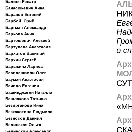
Балиня Ренате
АЛЬ
Банасюкевич Анна
НИ
Баранов Евгений
Барбой Юрий
Евг
Баргман Александр
Над
Баркова Анна
Гро
Бартошевич Алексей
Бартулева Анастасия
о с
Бархатов Василий
Бархин Сергей
Арх
Барыкина Лариса
МО
Басилашвили Олег
Бауман Анастасия
СУ
Бачило Евгения
Башинджагян Натэлла
Арх
Башлакова Татьяна
«М
Безирганова Инна
Безкакотова Людмила
Арх
Безносов Даниил
Белинская Ольга
СКА
Белинский Александр