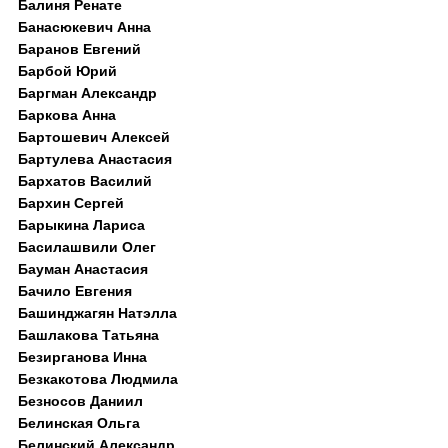
Балиня Ренате
Банасюкевич Анна
Баранов Евгений
Барбой Юрий
Баргман Александр
Баркова Анна
Бартошевич Алексей
Бартулева Анастасия
Бархатов Василий
Бархин Сергей
Барыкина Лариса
Басилашвили Олег
Бауман Анастасия
Бачило Евгения
Башинджагян Натэлла
Башлакова Татьяна
Безирганова Инна
Безкакотова Людмила
Безносов Даниил
Белинская Ольга
Белинский Александр