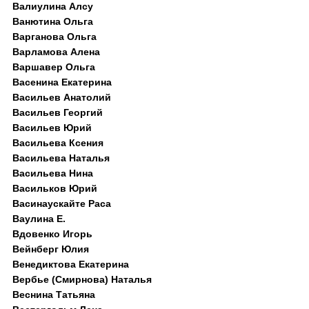
Валиулина Алсу
Ванютина Ольга
Варганова Ольга
Варламова Алена
Варшавер Ольга
Васенина Екатерина
Васильев Анатолий
Васильев Георгий
Васильев Юрий
Васильева Ксения
Васильева Наталья
Васильева Нина
Васильков Юрий
Васинаускайте Раса
Ваулина Е.
Вдовенко Игорь
Вейнберг Юлия
Венедиктова Екатерина
Вербье (Смирнова) Наталья
Веснина Татьяна