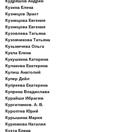
Кудряшов Андрей
Кузина Елена
Кузнецов Эраст
Кузнецова Евгения
Кузнецова Евгения
Кузовлева Татьяна
Кузовчикова Татьяна
Кузьмичева Ольга
Кукла Елена
Кукушкина Катерина
Кулакова Екатерина
Кулиш Анатолий
Купер Дейл
Купреева Екатерина
Куприна Владислава
Курайши Ибрагим
Кургатников. А. В.
Куроптев Юрий
Курышина Мария
Курюмова Наталия
Кухта Елена