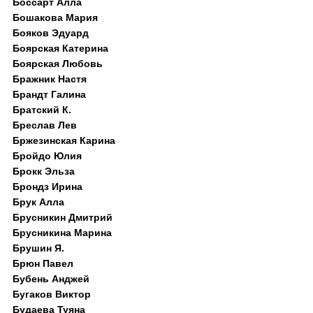
Боссарт Алла
Бошакова Мария
Бояков Эдуард
Боярская Катерина
Боярская Любовь
Бражник Настя
Брандт Галина
Братский К.
Бреслав Лев
Бржезинская Карина
Бройдо Юлия
Брокк Эльза
Брондз Ирина
Брук Алла
Брусникин Дмитрий
Брусникина Марина
Брушин Я.
Брюн Павел
Бубень Анджей
Бугаков Виктор
Будаева Туяна