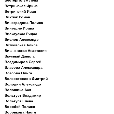
Вестергольм Лена
Ветринская Ирина
Ветринский Иван
Виктюк Роман
Виноградова Полина
Винтерле Ирина
Вискаускас Ридас
Вислов Александр
Витковская Алиса
Вишневская Анастасия
Вкусный Данила
Владимиров Сергей
Власова Александра
Власова Ольга
Волкострелов Дмитрий
Володин Александр
Волошина Ася
Вольгуст Владимир
Вольгуст Елена
Воробей Полина
Воронкова Настя