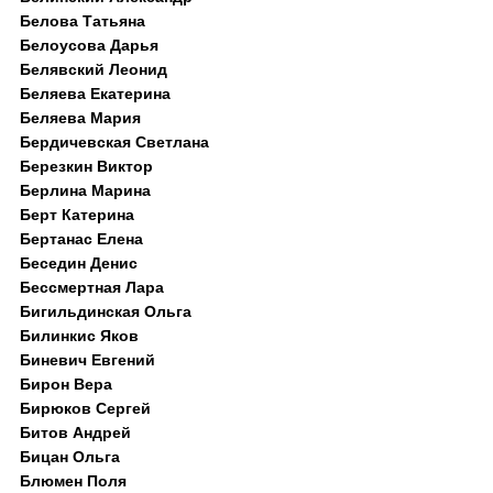
Белова Татьяна
Белоусова Дарья
Белявский Леонид
Беляева Екатерина
Беляева Мария
Бердичевская Светлана
Березкин Виктор
Берлина Марина
Берт Катерина
Бертанас Елена
Беседин Денис
Бессмертная Лара
Бигильдинская Ольга
Билинкис Яков
Биневич Евгений
Бирон Вера
Бирюков Сергей
Битов Андрей
Бицан Ольга
Блюмен Поля