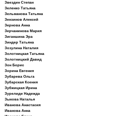
Звездин Степан
Зеленко Татьяна
Зельманова Татьяна
Зензинов Алексей
Зернова Анна
Зерчанинова Мария
Зиганшина Эра
Зиндер Татьяна
Зозулина Наталия
Золотницкая Татьяна
Золотницкий Давид
Зон Борис
Зорина Евгения
Зубарева Ольга
Зубарская Ксения
Зубжицкая Ирина
Зурелиди Надежда
Зыкова Наталья
Иванова Анастасия
Иванова Анна