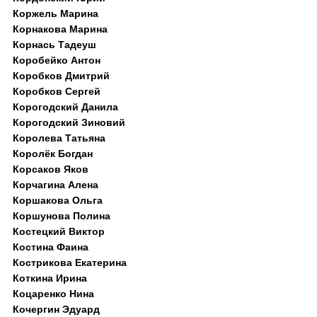
Коржель Марина
Корнакова Марина
Корнась Тадеуш
Коробейко Антон
Коробков Дмитрий
Коробков Сергей
Корогодский Данила
Корогодский Зиновий
Королева Татьяна
Королёк Богдан
Корсаков Яков
Корчагина Алена
Коршакова Ольга
Коршунова Полина
Костецкий Виктор
Костина Фаина
Кострикова Екатерина
Коткина Ирина
Коцаренко Нина
Кочергин Эдуард