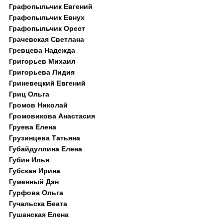
Графопыльчик Евгений
Графопыльчик Евнух
Графопыльчик Орест
Грачевская Светлана
Гревцева Надежда
Григорьев Михаил
Григорьева Лидия
Гриневецкий Евгений
Гриц Ольга
Громов Николай
Громовикова Анастасия
Груева Елена
Грузинцева Татьяна
Губайдуллина Елена
Губин Илья
Губская Ирина
Гуменный Дэн
Гурфова Ольга
Гучальска Беата
Гушанская Елена