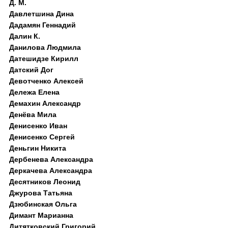
Д. M.
Давлетшина Дина
Дадамян Геннадий
Далин К.
Данилова Людмила
Датешидзе Кирилл
Датский Дог
Девотченко Алексей
Дележа Елена
Демахин Александр
Денёва Мила
Денисенко Иван
Денисенко Сергей
Деньгин Никита
Дербенева Александра
Деркачева Александра
Десятников Леонид
Джурова Татьяна
Дзюбинская Ольга
Димант Марианна
Дитятковский Григорий