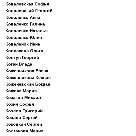
Ковалевская Софья
Ковалевский Георгий
Коваленко Анна
Коваленко Галина
Коваленко Наталья
Коваленко Юлия
Коваленок Инна
Ковлакова Ольга
Ковтун Георгий
Коган Влада
Кожевникова Елена
Кожевникова Ксения
Коженевский Богдан
Кожина Мария
Козаков Михаил
Козич Софья
Козлов Григорий
Козлов Сергей
Коковкин Сергей
Колганова Мария