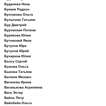
Буданова Нина
Букаев Радион
Булгакова Ольга
Булыгина Татьяна
Бур Дмитрий
Буровская Полина
Бурякова Юлия
Бутовский Яков
Бутусов Юра
Бутусов Юрий
Бухарина Юлия
Бызгу Сергей
Быкова Ольга
Быкова Татьяна
Бычков Михаил
Ваганова Ирина
Ваганькова Агриппина
Ваги Эстер
Вайль Петр
Вайсбейн Ольга