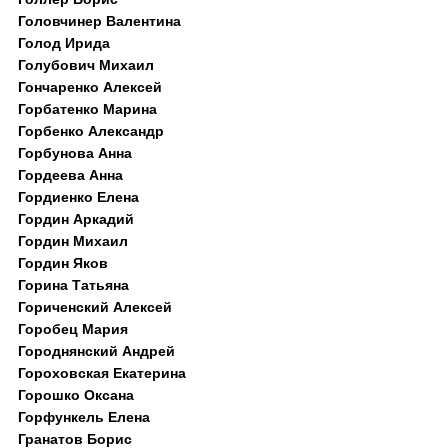
Головчинер Валентина
Голод Ирида
Голубович Михаил
Гончаренко Алексей
Горбатенко Марина
Горбенко Александр
Горбунова Анна
Гордеева Анна
Гордиенко Елена
Гордин Аркадий
Гордин Михаил
Гордин Яков
Горина Татьяна
Гориченский Алексей
Горобец Мария
Городнянский Андрей
Гороховская Екатерина
Горошко Оксана
Горфункель Елена
Гранатов Борис