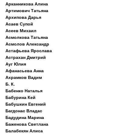
Арканникова Алина
Артимович Татьяна
Архипова Дарья
Асаев Супой
Асеев Михаил
Асмолкова Татьяна
Асмолов Александр
Астафьева Ярослава
Астрахан Дмитрий
Ауг Юлия
Афанасьева Анна
Ахрамков Вадим
Б. К.
Бабенко Наталья
Бабурина Кей
Бабушкин Евгений
Багдонас Владас
Бадудина Марина
Баженова Светлана
Балабекян Алиса