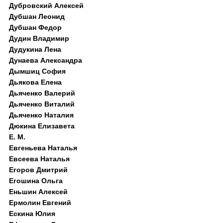
Дубровский Алексей
Дубшан Леонид
Дубшан Федор
Дудин Владимир
Дудукина Лена
Дунаева Александра
Дымшиц София
Дьякова Елена
Дьяченко Валерий
Дьяченко Виталий
Дьяченко Наталия
Дюкина Елизавета
Е. М.
Евгеньева Наталья
Евсеева Наталья
Егоров Дмитрий
Егошина Ольга
Еньшин Алексей
Ермолин Евгений
Ескина Юлия