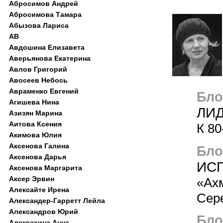
Абросимов Андрей
Абросимова Тамара
Абызова Лариса
АВ
Авдошина Елизавета
Аверьянова Екатерина
Авлов Григорий
Авосеев Небось
Авраменко Евгений
Блог
Агишева Нина
ЛИ
Азизян Марина
Аитова Ксения
К 8
Акимова Юлия
Аксенова Галина
Блог
Аксенова Дарья
ИС
Аксенова Маргарита
Аксер Эрвин
«Ах
Алексайте Ирена
Сер
Александер-Гарретт Лейла
Александров Юрий
Блог
Алексахина Анна