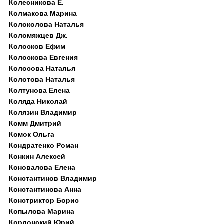
Колесникова Е.
Колмакова Марина
Колоколова Наталья
Коломяжцев Дж.
Колосков Ефим
Колоскова Евгения
Колосова Наталья
Колотова Наталья
Колтунова Елена
Коляда Николай
Колязин Владимир
Комм Дмитрий
Комок Ольга
Кондратенко Роман
Конкин Алексей
Коновалова Елена
Константинов Владимир
Константинова Анна
Констриктор Борис
Копылова Марина
Кордонский Юрий