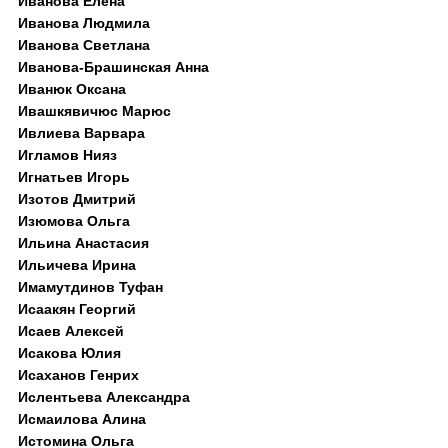
Иванова Елена
Иванова Людмила
Иванова Светлана
Иванова-Брашинская Анна
Иванюк Оксана
Ивашкявичюс Марюс
Ивлиева Варвара
Игламов Нияз
Игнатьев Игорь
Изотов Дмитрий
Изюмова Ольга
Ильина Анастасия
Ильичева Ирина
Имамутдинов Туфан
Исаакян Георгий
Исаев Алексей
Исакова Юлия
Исаханов Генрих
Ислентьева Александра
Исмаилова Алина
Истомина Ольга