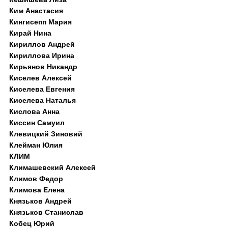
Ким Анастасия
Кингисепп Мария
Кирай Нина
Кириллов Андрей
Кириллова Ирина
Кирьянов Никандр
Киселев Алексей
Киселева Евгения
Киселева Наталья
Кислова Анна
Киссин Самуил
Клевицкий Зиновий
Клейман Юлия
КЛИМ
Климашевский Алексей
Климов Федор
Климова Елена
Князьков Андрей
Князьков Станислав
Кобец Юрий