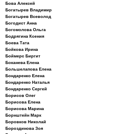
Бова Алексей
Богатырев Владимир
Богатырев Всеволод
Богодист Анна
Богомолова Ольга
Бодрягина Ксения
Боева Тата
Бойкова Ирина
Боймерс Биргит
Боканева Елена
Большелапова Елена
Бондаренко Елена
Бондаренко Наталья
Бондаренко Сергей
Борисов Олег
Борисова Елена
Борисова Марина
Борнштейн Марк
Боровков Николай
Бороздинова Зоя