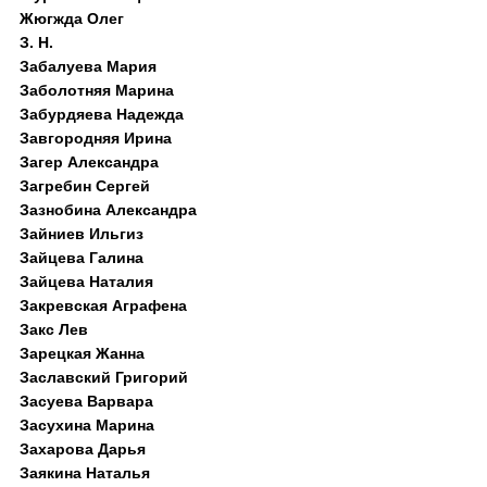
Жюгжда Олег
З. Н.
Забалуева Мария
Заболотняя Марина
Забурдяева Надежда
Завгородняя Ирина
Загер Александра
Загребин Сергей
Зазнобина Александра
Зайниев Ильгиз
Зайцева Галина
Зайцева Наталия
Закревская Аграфена
Закс Лев
Зарецкая Жанна
Заславский Григорий
Засуева Варвара
Засухина Марина
Захарова Дарья
Заякина Наталья