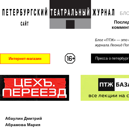
БЛ
После
коммен
Блог «ПТЖ» — это 
журнала Леонид Поп
Пресса о петербург
Интернет-магазин
Абаулин Дмитрий
Абрамова Мария