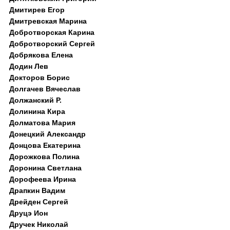
Дмитирев Егор
Дмитревская Марина
Добротворская Карина
Добротворский Сергей
Добрякова Елена
Додин Лев
Докторов Борис
Долгачев Вячеслав
Должанский Р.
Долинина Кира
Долматова Мария
Донецкий Александр
Донцова Екатерина
Дорожкова Полина
Доронина Светлана
Дорофеева Ирина
Драпкин Вадим
Дрейден Сергей
Друцэ Ион
Дручек Николай