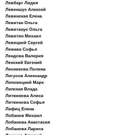
Левбарг Лидия
Левеншус Алексей
Левинская Елена
Левитан Ольга
Левитанус Ольга
Левитин Михаил
Левицкий Сергей
Лежава Софья
Лендова Валерия
Ленский Евгений
Лесникова Полина
Лигусов Александр
Липовецкий Марк
Липская Влада
Литвинова Алиса
Литвинова Софья
Лифиц Елена
Лобанов Михаил
Лобанова Анастасия
Лобанова Лариса