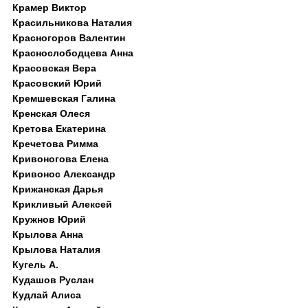
Крамер Виктор
Красильникова Наталия
Красногоров Валентин
Краснослободцева Анна
Красовская Вера
Красовский Юрий
Кремшевская Галина
Кренская Олеся
Кретова Екатерина
Кречетова Римма
Кривоногова Елена
Кривонос Александр
Крижанская Дарья
Крикливый Алексей
Кружнов Юрий
Крылова Анна
Крылова Наталия
Кугель А.
Кудашов Руслан
Кудлай Алиса