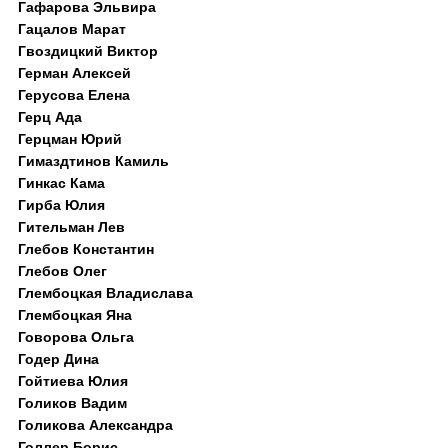
Гафарова Эльвира
Гацалов Марат
Гвоздицкий Виктор
Герман Алексей
Герусова Елена
Герц Ада
Герцман Юрий
Гимаздтинов Камиль
Гинкас Кама
Гирба Юлия
Гительман Лев
Глебов Константин
Глебов Олег
Глембоцкая Владислава
Глембоцкая Яна
Говорова Ольга
Годер Дина
Гойтиева Юлия
Голиков Вадим
Голикова Александра
Голлер Борис