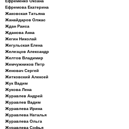
Ефременко Оксана
Ефремова Екатерина
Жаковская Татьяна
Жанайдаров Олжас
Ждан Раиса
Жданова Анна
Жегин Николай
Жегульская Елена
Железцов Александр
Желтов Владимир
Жемчужников Петр
Женовач Сергей
Житковский Алексей
Жук Вадим
Жукова Лена
Журавлев Андрей
Журавлев Вадим
Журавлева Ирина
Журавлева Наталья
Журавлева Ольга
Журавлева Софья