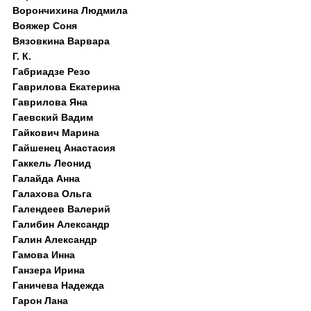
Ворончихина Людмила
Вояжер Соня
Вязовкина Варвара
Г. К.
Габриадзе Резо
Гаврилова Екатерина
Гаврилова Яна
Гаевский Вадим
Гайкович Марина
Гайшенец Анастасия
Гаккель Леонид
Галайда Анна
Галахова Ольга
Галендеев Валерий
Галибин Александр
Галин Александр
Гамова Инна
Ганзера Ирина
Ганичева Надежда
Гарон Лана