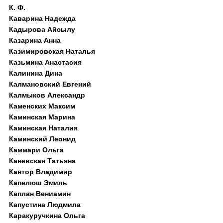
К. Ф.
Каварина Надежда
Кадырова Айсылу
Казарина Анна
Казимировская Наталья
Казьмина Анастасия
Калинина Дина
Калмановский Евгений
Калмыков Александр
Каменских Максим
Каминская Марина
Каминская Наталия
Каминский Леонид
Каммари Ольга
Каневская Татьяна
Кантор Владимир
Капелюш Эмиль
Каплан Вениамин
Капустина Людмила
Каракуручкина Ольга