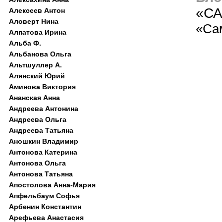
«С
Алексеев Антон
Аловерт Нина
«Са
Алпатова Ирина
Альба Ф.
Альбанова Ольга
Альтшуллер А.
Алянский Юрий
Аминова Виктория
Ананская Анна
Андреева Антонина
Андреева Ольга
Андреева Татьяна
Аношкин Владимир
Антонова Катерина
Антонова Ольга
Антонова Татьяна
Апостолова Анна-Мария
Апфельбаум Софья
Арбенин Константин
Арефьева Анастасия