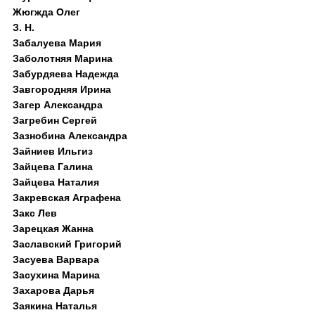
Жюгжда Олег
З. Н.
Забалуева Мария
Заболотняя Марина
Забурдяева Надежда
Завгородняя Ирина
Загер Александра
Загребин Сергей
Зазнобина Александра
Зайниев Ильгиз
Зайцева Галина
Зайцева Наталия
Закревская Аграфена
Закс Лев
Зарецкая Жанна
Заславский Григорий
Засуева Варвара
Засухина Марина
Захарова Дарья
Заякина Наталья