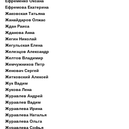
Ефременко Оксана
Ефремова Екатерина
Жаковская Татьяна
Жанайдаров Олжас
Ждан Раиса
Жданова Анна
Жегин Николай
Жегульская Елена
Железцов Александр
Желтов Владимир
Жемчужников Петр
Женовач Сергей
Житковский Алексей
Жук Вадим
Жукова Лена
Журавлев Андрей
Журавлев Вадим
Журавлева Ирина
Журавлева Наталья
Журавлева Ольга
Журавлева Софья