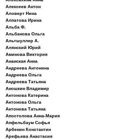
Алексеев Антон
Аловерт Нина
Алпатова Ирина
Альба Ф.
Альбанова Ольга
Альтшуллер А.
Алянский Юрий
Аминова Виктория
Ананская Анна
Андреева Антонина
Андреева Ольга
Андреева Татьяна
Аношкин Владимир
Антонова Катерина
Антонова Ольга
Антонова Татьяна
Апостолова Анна-Мария
Апфельбаум Софья
Арбенин Константин
Арефьева Анастасия