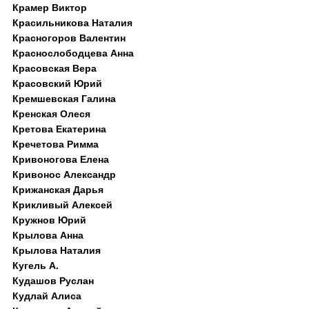
Крамер Виктор
Красильникова Наталия
Красногоров Валентин
Краснослободцева Анна
Красовская Вера
Красовский Юрий
Кремшевская Галина
Кренская Олеся
Кретова Екатерина
Кречетова Римма
Кривоногова Елена
Кривонос Александр
Крижанская Дарья
Крикливый Алексей
Кружнов Юрий
Крылова Анна
Крылова Наталия
Кугель А.
Кудашов Руслан
Кудлай Алиса