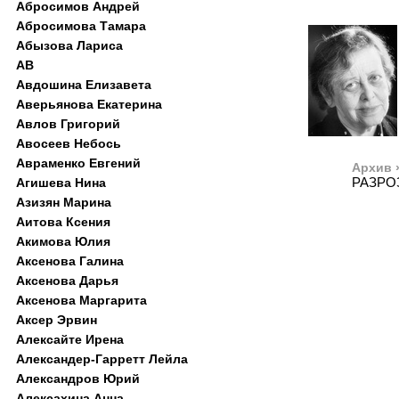
Абросимов Андрей
Абросимова Тамара
Абызова Лариса
АВ
Авдошина Елизавета
Аверьянова Екатерина
Авлов Григорий
Авосеев Небось
Авраменко Евгений
Архив 
РАЗРО
Агишева Нина
Азизян Марина
Аитова Ксения
Акимова Юлия
Аксенова Галина
Аксенова Дарья
Аксенова Маргарита
Аксер Эрвин
Алексайте Ирена
Александер-Гарретт Лейла
Александров Юрий
Алексахина Анна