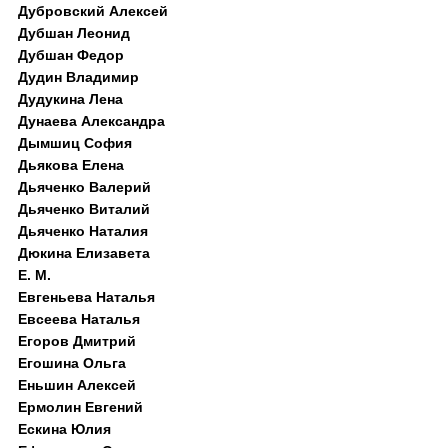
Дубровский Алексей
Дубшан Леонид
Дубшан Федор
Дудин Владимир
Дудукина Лена
Дунаева Александра
Дымшиц София
Дьякова Елена
Дьяченко Валерий
Дьяченко Виталий
Дьяченко Наталия
Дюкина Елизавета
Е. М.
Евгеньева Наталья
Евсеева Наталья
Егоров Дмитрий
Егошина Ольга
Еньшин Алексей
Ермолин Евгений
Ескина Юлия