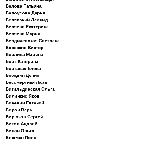
Белова Татьяна
Белоусова Дарья
Белявский Леонид
Беляева Екатерина
Беляева Мария
Бердичевская Светлана
Березкин Виктор
Берлина Марина
Берт Катерина
Бертанас Елена
Беседин Денис
Бессмертная Лара
Бигильдинская Ольга
Билинкис Яков
Биневич Евгений
Бирон Вера
Бирюков Сергей
Битов Андрей
Бицан Ольга
Блюмен Поля