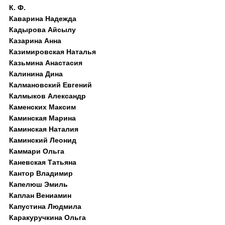
К. Ф.
Каварина Надежда
Кадырова Айсылу
Казарина Анна
Казимировская Наталья
Казьмина Анастасия
Калинина Дина
Калмановский Евгений
Калмыков Александр
Каменских Максим
Каминская Марина
Каминская Наталия
Каминский Леонид
Каммари Ольга
Каневская Татьяна
Кантор Владимир
Капелюш Эмиль
Каплан Вениамин
Капустина Людмила
Каракуручкина Ольга