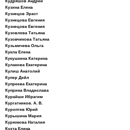
Кудряшов Андрей
Кузина Елена
Кузнецов Эраст
Кузнецова Евгения
Кузнецова Евгения
Кузовлева Татьяна
Кузовчикова Татьяна
Кузьмичева Ольга
Кукла Елена
Кукушкина Катерина
Кулакова Екатерина
Кулиш Анатолий
Купер Дейл
Купреева Екатерина
Куприна Владислава
Курайши Ибрагим
Кургатников. А. В.
Куроптев Юрий
Курышина Мария
Курюмова Наталия
Кухта Елена