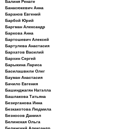
Балиня Ренате
Банасюкевич Анна
Баранов Евгений
Барбой Юрий
Баргман Александр
Баркова Анна
Бартошевич Алексей
Бартулева Анастасия
Бархатов Василий
Бархин Сергей
Барыкина Лариса
Басилашвили Олег
Бауман Анастасия
Бачило Евгения
Башинджагян Натэлла
Башлакова Татьяна
Безирганова Инна
Безкакотова Людмила
Безносов Даниил
Белинская Ольга
Белинский Александр