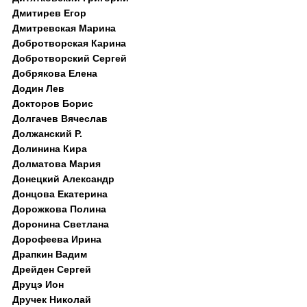
Дмитирев Егор
Дмитревская Марина
Добротворская Карина
Добротворский Сергей
Добрякова Елена
Додин Лев
Докторов Борис
Долгачев Вячеслав
Должанский Р.
Долинина Кира
Долматова Мария
Донецкий Александр
Донцова Екатерина
Дорожкова Полина
Доронина Светлана
Дорофеева Ирина
Драпкин Вадим
Дрейден Сергей
Друцэ Ион
Дручек Николай