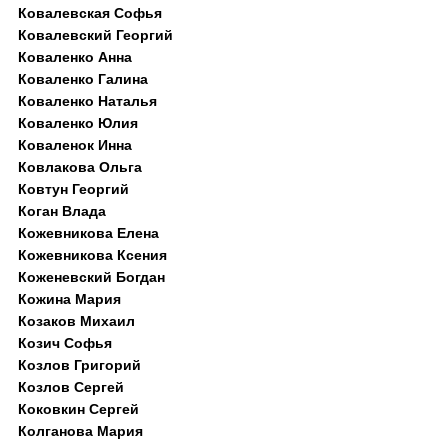
Ковалевская Софья
Ковалевский Георгий
Коваленко Анна
Коваленко Галина
Коваленко Наталья
Коваленко Юлия
Коваленок Инна
Ковлакова Ольга
Ковтун Георгий
Коган Влада
Кожевникова Елена
Кожевникова Ксения
Коженевский Богдан
Кожина Мария
Козаков Михаил
Козич Софья
Козлов Григорий
Козлов Сергей
Коковкин Сергей
Колганова Мария