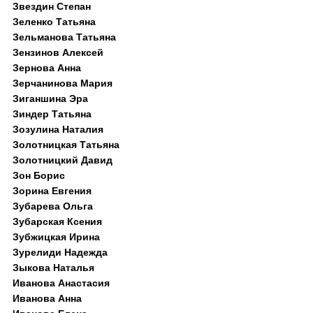
Звездин Степан
Зеленко Татьяна
Зельманова Татьяна
Зензинов Алексей
Зернова Анна
Зерчанинова Мария
Зиганшина Эра
Зиндер Татьяна
Зозулина Наталия
Золотницкая Татьяна
Золотницкий Давид
Зон Борис
Зорина Евгения
Зубарева Ольга
Зубарская Ксения
Зубжицкая Ирина
Зурелиди Надежда
Зыкова Наталья
Иванова Анастасия
Иванова Анна