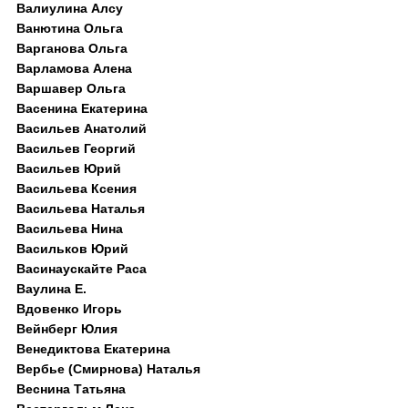
Валиулина Алсу
Ванютина Ольга
Варганова Ольга
Варламова Алена
Варшавер Ольга
Васенина Екатерина
Васильев Анатолий
Васильев Георгий
Васильев Юрий
Васильева Ксения
Васильева Наталья
Васильева Нина
Васильков Юрий
Васинаускайте Раса
Ваулина Е.
Вдовенко Игорь
Вейнберг Юлия
Венедиктова Екатерина
Вербье (Смирнова) Наталья
Веснина Татьяна