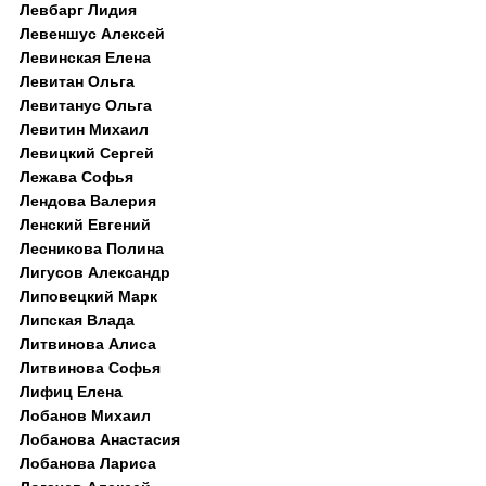
Левбарг Лидия
Левеншус Алексей
Левинская Елена
Левитан Ольга
Левитанус Ольга
Левитин Михаил
Левицкий Сергей
Лежава Софья
Лендова Валерия
Ленский Евгений
Лесникова Полина
Лигусов Александр
Липовецкий Марк
Липская Влада
Литвинова Алиса
Литвинова Софья
Лифиц Елена
Лобанов Михаил
Лобанова Анастасия
Лобанова Лариса