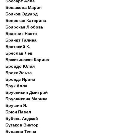
Боссарт Алла
Бошакова Мария
Бояков Эдуард
Боярская Катерина
Боярская Любовь
Бражник Настя
Брандт Галина
Братский К.
Бреслав Лев
Бржезинская Карина
Бройдо Юлия
Брокк Эльза
Брондз Ирина
Брук Алла
Брусникин Дмитрий
Брусникина Марина
Брушин Я.
Брюн Павел
Бубень Анджей
Бугаков Виктор
Будаева Туяна