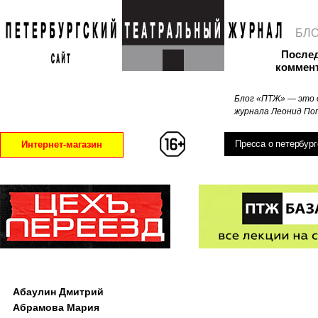
БЛ
После
коммен
Блог «ПТЖ» — это 
журнала Леонид Поп
Пресса о петербург
Интернет-магазин
Абаулин Дмитрий
Абрамова Мария