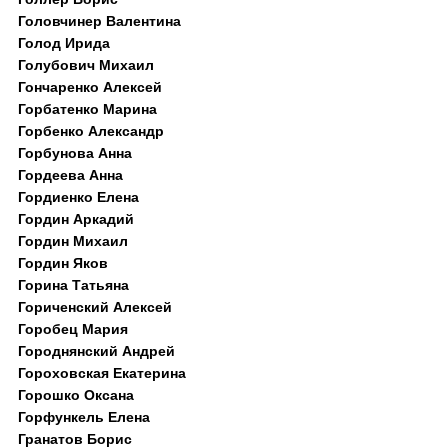
Головчинер Валентина
Голод Ирида
Голубович Михаил
Гончаренко Алексей
Горбатенко Марина
Горбенко Александр
Горбунова Анна
Гордеева Анна
Гордиенко Елена
Гордин Аркадий
Гордин Михаил
Гордин Яков
Горина Татьяна
Гориченский Алексей
Горобец Мария
Городнянский Андрей
Гороховская Екатерина
Горошко Оксана
Горфункель Елена
Гранатов Борис