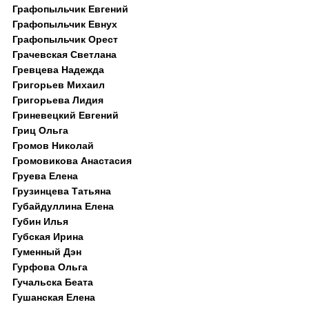
Графопыльчик Евгений
Графопыльчик Евнух
Графопыльчик Орест
Грачевская Светлана
Гревцева Надежда
Григорьев Михаил
Григорьева Лидия
Гриневецкий Евгений
Гриц Ольга
Громов Николай
Громовикова Анастасия
Груева Елена
Грузинцева Татьяна
Губайдуллина Елена
Губин Илья
Губская Ирина
Гуменный Дэн
Гурфова Ольга
Гучальска Беата
Гушанская Елена