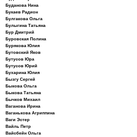
Буданова Нина
Букаев Радион
Булгакова Ольга
Булыгина Татьяна
Бур Дмитрий
Буровская Полина
Бурякова Юлия
Бутовский Яков
Бутусов Юра
Бутусов Юрий
Бухарина Юлия
Бызгу Сергей
Быкова Ольга
Быкова Татьяна
Бычков Михаил
Ваганова Ирина
Ваганькова Агриппина
Ваги Эстер
Вайль Петр
Вайсбейн Ольга