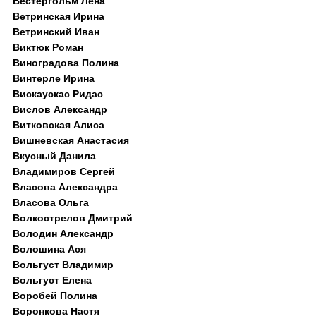
Вестергольм Лена
Ветринская Ирина
Ветринский Иван
Виктюк Роман
Виноградова Полина
Винтерле Ирина
Вискаускас Ридас
Вислов Александр
Витковская Алиса
Вишневская Анастасия
Вкусный Данила
Владимиров Сергей
Власова Александра
Власова Ольга
Волкострелов Дмитрий
Володин Александр
Волошина Ася
Вольгуст Владимир
Вольгуст Елена
Воробей Полина
Воронкова Настя