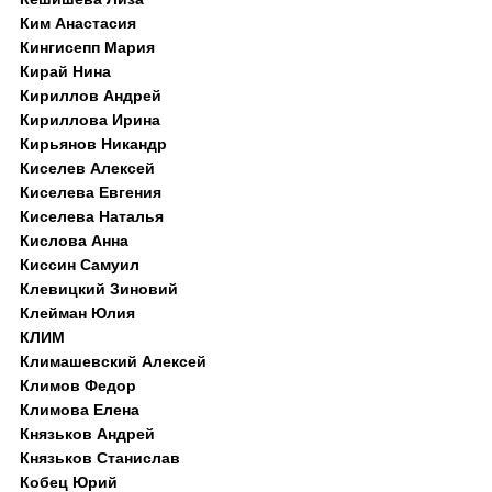
Ким Анастасия
Кингисепп Мария
Кирай Нина
Кириллов Андрей
Кириллова Ирина
Кирьянов Никандр
Киселев Алексей
Киселева Евгения
Киселева Наталья
Кислова Анна
Киссин Самуил
Клевицкий Зиновий
Клейман Юлия
КЛИМ
Климашевский Алексей
Климов Федор
Климова Елена
Князьков Андрей
Князьков Станислав
Кобец Юрий