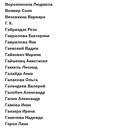
Ворончихина Людмила
Вояжер Соня
Вязовкина Варвара
Г. К.
Габриадзе Резо
Гаврилова Екатерина
Гаврилова Яна
Гаевский Вадим
Гайкович Марина
Гайшенец Анастасия
Гаккель Леонид
Галайда Анна
Галахова Ольга
Галендеев Валерий
Галибин Александр
Галин Александр
Гамова Инна
Ганзера Ирина
Ганичева Надежда
Гарон Лана