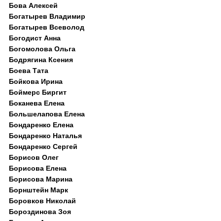
Бова Алексей
Богатырев Владимир
Богатырев Всеволод
Богодист Анна
Богомолова Ольга
Бодрягина Ксения
Боева Тата
Бойкова Ирина
Боймерс Биргит
Боканева Елена
Большелапова Елена
Бондаренко Елена
Бондаренко Наталья
Бондаренко Сергей
Борисов Олег
Борисова Елена
Борисова Марина
Борнштейн Марк
Боровков Николай
Бороздинова Зоя