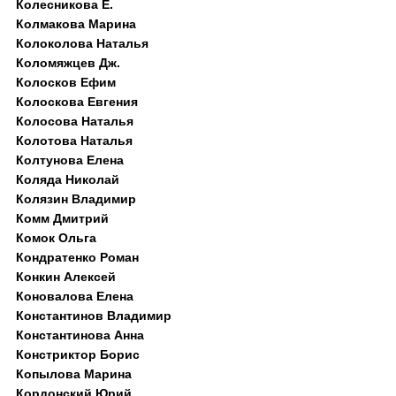
Колесникова Е.
Колмакова Марина
Колоколова Наталья
Коломяжцев Дж.
Колосков Ефим
Колоскова Евгения
Колосова Наталья
Колотова Наталья
Колтунова Елена
Коляда Николай
Колязин Владимир
Комм Дмитрий
Комок Ольга
Кондратенко Роман
Конкин Алексей
Коновалова Елена
Константинов Владимир
Константинова Анна
Констриктор Борис
Копылова Марина
Кордонский Юрий