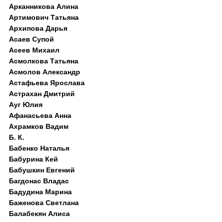
Арканникова Алина
Артимович Татьяна
Архипова Дарья
Асаев Супой
Асеев Михаил
Асмолкова Татьяна
Асмолов Александр
Астафьева Ярослава
Астрахан Дмитрий
Ауг Юлия
Афанасьева Анна
Ахрамков Вадим
Б. К.
Бабенко Наталья
Бабурина Кей
Бабушкин Евгений
Багдонас Владас
Бадудина Марина
Баженова Светлана
Балабекян Алиса