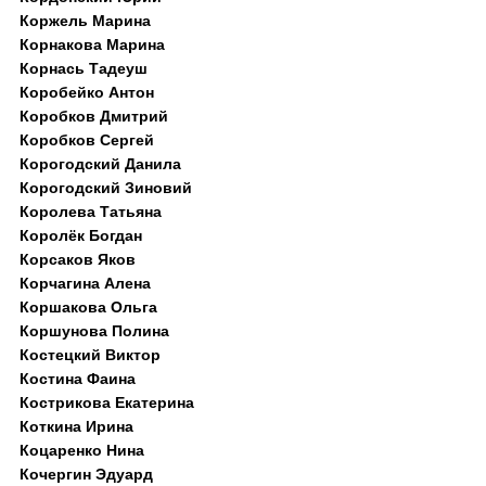
Коржель Марина
Корнакова Марина
Корнась Тадеуш
Коробейко Антон
Коробков Дмитрий
Коробков Сергей
Корогодский Данила
Корогодский Зиновий
Королева Татьяна
Королёк Богдан
Корсаков Яков
Корчагина Алена
Коршакова Ольга
Коршунова Полина
Костецкий Виктор
Костина Фаина
Кострикова Екатерина
Коткина Ирина
Коцаренко Нина
Кочергин Эдуард