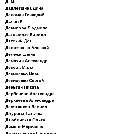
Д. M.
Давлетшина Дина
Дадамян Геннадий
Далин К.
Данилова Людмила
Датешидзе Кирилл
Датский Дог
Девотченко Алексей
Дележа Елена
Демахин Александр
Денёва Мила
Денисенко Иван
Денисенко Сергей
Деньгин Никита
Дербенева Александра
Деркачева Александра
Десятников Леонид
Джурова Татьяна
Дзюбинская Ольга
Димант Марианна
Дитятковский Григорий