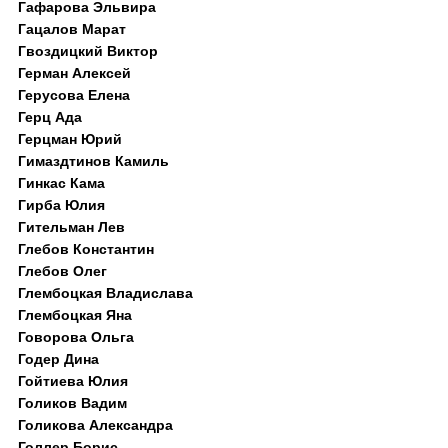
Гафарова Эльвира
Гацалов Марат
Гвоздицкий Виктор
Герман Алексей
Герусова Елена
Герц Ада
Герцман Юрий
Гимаздтинов Камиль
Гинкас Кама
Гирба Юлия
Гительман Лев
Глебов Константин
Глебов Олег
Глембоцкая Владислава
Глембоцкая Яна
Говорова Ольга
Годер Дина
Гойтиева Юлия
Голиков Вадим
Голикова Александра
Голлер Борис