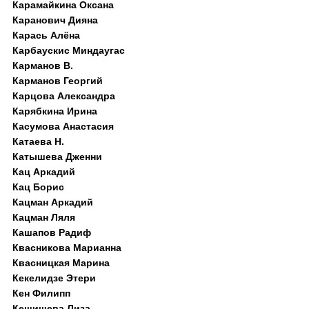
Карамайкина Оксана
Каранович Дияна
Карась Алёна
Карбаускис Миндаугас
Карманов В.
Карманов Георгий
Карцова Александра
Карябкина Ирина
Касумова Анастасия
Катаева Н.
Катышева Дженни
Кац Аркадий
Кац Борис
Кацман Аркадий
Кацман Ляля
Кашапов Радиф
Квасникова Марианна
Квасницкая Марина
Кекелидзе Этери
Кен Филипп
Кешишева Лиза