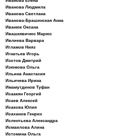
Иванова Елена
Иванова Людмила
Иванова Светлана
Иванова-Брашинская Анна
Иванюк Оксана
Ивашкявичюс Марюс
Ивлиева Варвара
Игламов Нияз
Игнатьев Игорь
Изотов Дмитрий
Изюмова Ольга
Ильина Анастасия
Ильичева Ирина
Имамутдинов Туфан
Исаакян Георгий
Исаев Алексей
Исакова Юлия
Исаханов Генрих
Ислентьева Александра
Исмаилова Алина
Истомина Ольга