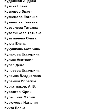
Кудряшов Андрей
Кузина Елена
Кузнецов Эраст
Кузнецова Евгения
Кузнецова Евгения
Кузовлева Татьяна
Кузовчикова Татьяна
Кузьмичева Ольга
Кукла Елена
Кукушкина Катерина
Кулакова Екатерина
Кулиш Анатолий
Купер Дейл
Купреева Екатерина
Куприна Владислава
Курайши Ибрагим
Кургатников. А. В.
Куроптев Юрий
Курышина Мария
Курюмова Наталия
Кухта Елена