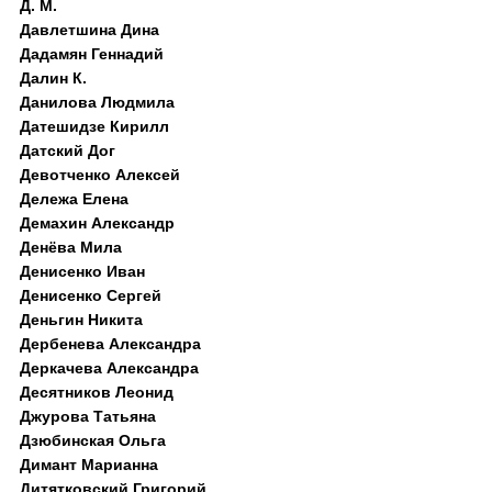
Д. M.
Давлетшина Дина
Дадамян Геннадий
Далин К.
Данилова Людмила
Датешидзе Кирилл
Датский Дог
Девотченко Алексей
Дележа Елена
Демахин Александр
Денёва Мила
Денисенко Иван
Денисенко Сергей
Деньгин Никита
Дербенева Александра
Деркачева Александра
Десятников Леонид
Джурова Татьяна
Дзюбинская Ольга
Димант Марианна
Дитятковский Григорий