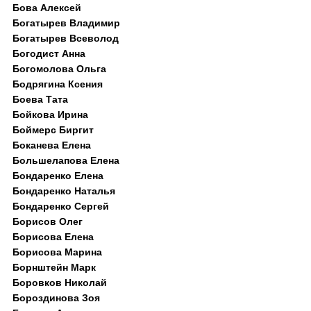
Бова Алексей
Богатырев Владимир
Богатырев Всеволод
Богодист Анна
Богомолова Ольга
Бодрягина Ксения
Боева Тата
Бойкова Ирина
Боймерс Биргит
Боканева Елена
Большелапова Елена
Бондаренко Елена
Бондаренко Наталья
Бондаренко Сергей
Борисов Олег
Борисова Елена
Борисова Марина
Борнштейн Марк
Боровков Николай
Бороздинова Зоя