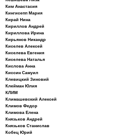
Ким Анастасия
Кингисепп Мария
Кирай Нина
Кириллов Андрей
Кириллова Ирина
Кирьянов Никандр
Киселев Алексей
Киселева Евгения
Киселева Наталья
Кислова Анна
Киссин Самуил
Клевицкий Зиновий
Клейман Юлия
КЛИМ
Климашевский Алексей
Климов Федор
Климова Елена
Князьков Андрей
Князьков Станислав
Кобец Юрий