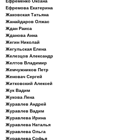
Ефременко Оксана
Ефремова Екатерина
Жаковская Татьяна
Жанайдаров Олжас
Ждан Раиса
Жданова Анна
Жегин Николай
Жегульская Елена
Железцов Александр
Желтов Владимир
Жемчужников Петр
Женовач Сергей
Житковский Алексей
Жук Вадим
Жукова Лена
Журавлев Андрей
Журавлев Вадим
Журавлева Ирина
Журавлева Наталья
Журавлева Ольга
Журавлева Софья