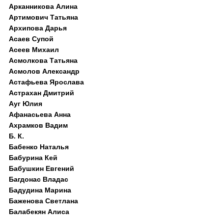
Арканникова Алина
Артимович Татьяна
Архипова Дарья
Асаев Супой
Асеев Михаил
Асмолкова Татьяна
Асмолов Александр
Астафьева Ярослава
Астрахан Дмитрий
Ауг Юлия
Афанасьева Анна
Ахрамков Вадим
Б. К.
Бабенко Наталья
Бабурина Кей
Бабушкин Евгений
Багдонас Владас
Бадудина Марина
Баженова Светлана
Балабекян Алиса