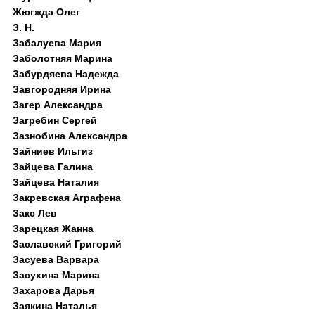
Жюгжда Олег
З. Н.
Забалуева Мария
Заболотняя Марина
Забурдяева Надежда
Завгородняя Ирина
Загер Александра
Загребин Сергей
Зазнобина Александра
Зайниев Ильгиз
Зайцева Галина
Зайцева Наталия
Закревская Аграфена
Закс Лев
Зарецкая Жанна
Заславский Григорий
Засуева Варвара
Засухина Марина
Захарова Дарья
Заякина Наталья