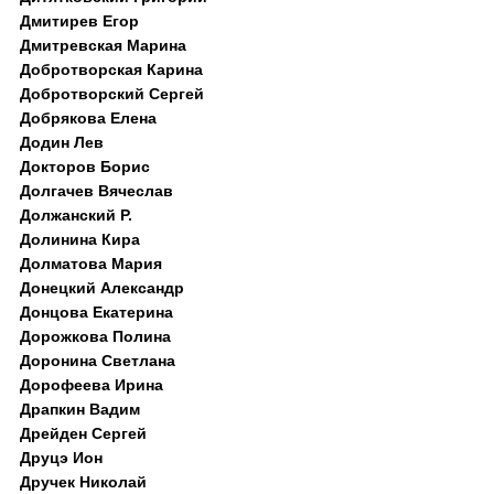
Дмитирев Егор
Дмитревская Марина
Добротворская Карина
Добротворский Сергей
Добрякова Елена
Додин Лев
Докторов Борис
Долгачев Вячеслав
Должанский Р.
Долинина Кира
Долматова Мария
Донецкий Александр
Донцова Екатерина
Дорожкова Полина
Доронина Светлана
Дорофеева Ирина
Драпкин Вадим
Дрейден Сергей
Друцэ Ион
Дручек Николай