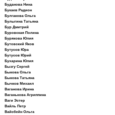
Буданова Нина
Букаев Радион
Булгакова Ольга
Булыгина Татьяна
Бур Дмитрий
Буровская Полина
Бурякова Юлия
Бутовский Яков
Бутусов Юра
Бутусов Юрий
Бухарина Юлия
Бызгу Сергей
Быкова Ольга
Быкова Татьяна
Бычков Михаил
Ваганова Ирина
Ваганькова Агриппина
Ваги Эстер
Вайль Петр
Вайсбейн Ольга