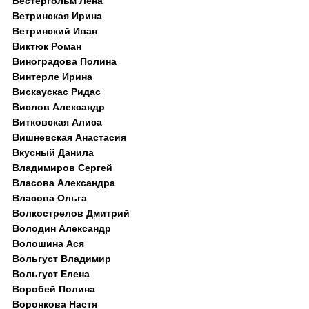
Вестергольм Лена
Ветринская Ирина
Ветринский Иван
Виктюк Роман
Виноградова Полина
Винтерле Ирина
Вискаускас Ридас
Вислов Александр
Витковская Алиса
Вишневская Анастасия
Вкусный Данила
Владимиров Сергей
Власова Александра
Власова Ольга
Волкострелов Дмитрий
Володин Александр
Волошина Ася
Вольгуст Владимир
Вольгуст Елена
Воробей Полина
Воронкова Настя