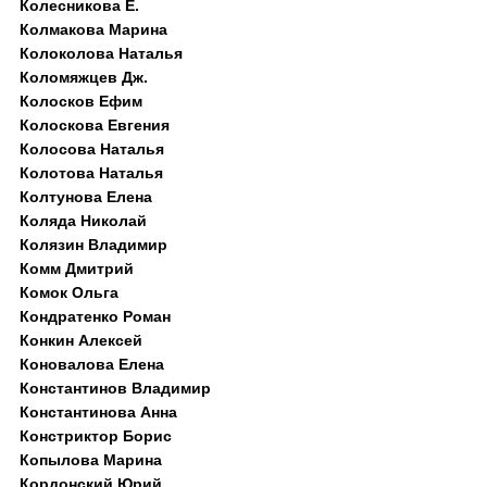
Колесникова Е.
Колмакова Марина
Колоколова Наталья
Коломяжцев Дж.
Колосков Ефим
Колоскова Евгения
Колосова Наталья
Колотова Наталья
Колтунова Елена
Коляда Николай
Колязин Владимир
Комм Дмитрий
Комок Ольга
Кондратенко Роман
Конкин Алексей
Коновалова Елена
Константинов Владимир
Константинова Анна
Констриктор Борис
Копылова Марина
Кордонский Юрий