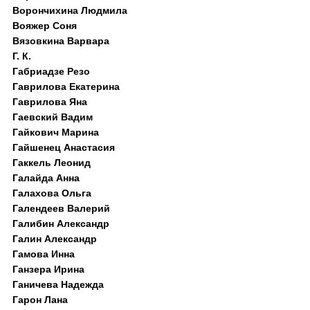
Ворончихина Людмила
Вояжер Соня
Вязовкина Варвара
Г. К.
Габриадзе Резо
Гаврилова Екатерина
Гаврилова Яна
Гаевский Вадим
Гайкович Марина
Гайшенец Анастасия
Гаккель Леонид
Галайда Анна
Галахова Ольга
Галендеев Валерий
Галибин Александр
Галин Александр
Гамова Инна
Ганзера Ирина
Ганичева Надежда
Гарон Лана