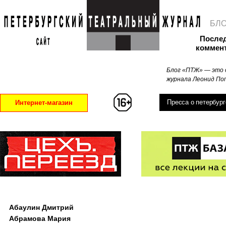
БЛ
После
коммен
Блог «ПТЖ» — это 
журнала Леонид Поп
Пресса о петербург
Интернет-магазин
Абаулин Дмитрий
Абрамова Мария