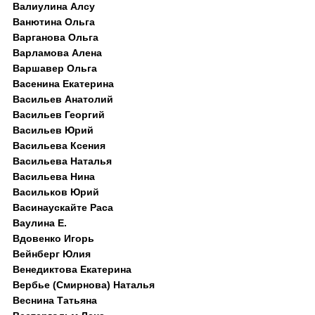
Валиулина Алсу
Ванютина Ольга
Варганова Ольга
Варламова Алена
Варшавер Ольга
Васенина Екатерина
Васильев Анатолий
Васильев Георгий
Васильев Юрий
Васильева Ксения
Васильева Наталья
Васильева Нина
Васильков Юрий
Васинаускайте Раса
Ваулина Е.
Вдовенко Игорь
Вейнберг Юлия
Венедиктова Екатерина
Вербье (Смирнова) Наталья
Веснина Татьяна