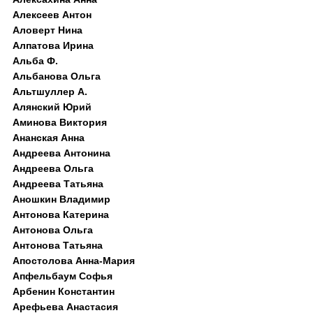
Алексеев Антон
Аловерт Нина
Алпатова Ирина
Альба Ф.
Альбанова Ольга
Альтшуллер А.
Алянский Юрий
Аминова Виктория
Ананская Анна
Андреева Антонина
Андреева Ольга
Андреева Татьяна
Аношкин Владимир
Антонова Катерина
Антонова Ольга
Антонова Татьяна
Апостолова Анна-Мария
Апфельбаум Софья
Арбенин Константин
Арефьева Анастасия