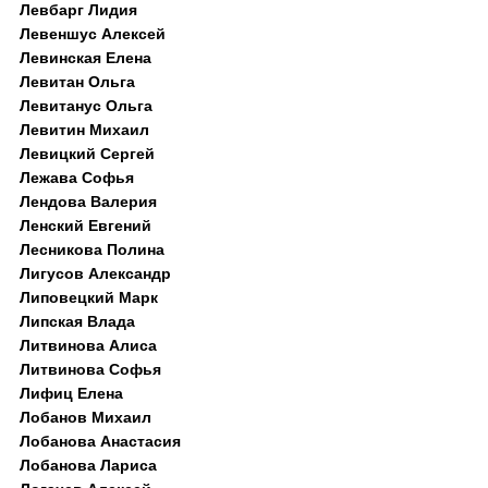
Левбарг Лидия
Левеншус Алексей
Левинская Елена
Левитан Ольга
Левитанус Ольга
Левитин Михаил
Левицкий Сергей
Лежава Софья
Лендова Валерия
Ленский Евгений
Лесникова Полина
Лигусов Александр
Липовецкий Марк
Липская Влада
Литвинова Алиса
Литвинова Софья
Лифиц Елена
Лобанов Михаил
Лобанова Анастасия
Лобанова Лариса