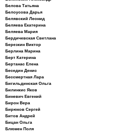
Белова Татьяна
Белоусова Дарья
Белявский Леонид
Беляева Екатерина
Беляева Мария
Бердичевская Светлана
Березкин Виктор
Берлина Марина
Берт Катерина
Бертанас Елена
Беседин Денис
Бессмертная Лара
Бигильдинская Ольга
Билинкис Яков
Биневич Евгений
Бирон Вера
Бирюков Сергей
Битов Андрей
Бицан Ольга
Блюмен Поля