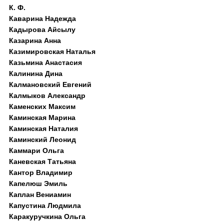
К. Ф.
Каварина Надежда
Кадырова Айсылу
Казарина Анна
Казимировская Наталья
Казьмина Анастасия
Калинина Дина
Калмановский Евгений
Калмыков Александр
Каменских Максим
Каминская Марина
Каминская Наталия
Каминский Леонид
Каммари Ольга
Каневская Татьяна
Кантор Владимир
Капелюш Эмиль
Каплан Вениамин
Капустина Людмила
Каракуручкина Ольга