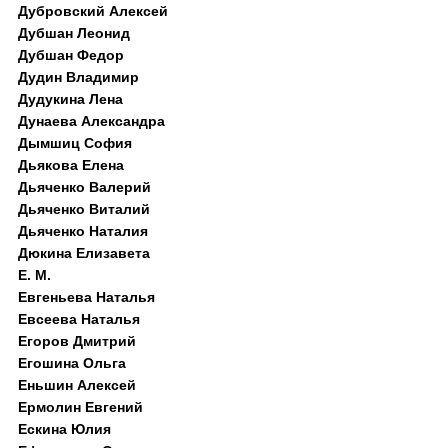
Дубровский Алексей
Дубшан Леонид
Дубшан Федор
Дудин Владимир
Дудукина Лена
Дунаева Александра
Дымшиц София
Дьякова Елена
Дьяченко Валерий
Дьяченко Виталий
Дьяченко Наталия
Дюкина Елизавета
Е. М.
Евгеньева Наталья
Евсеева Наталья
Егоров Дмитрий
Егошина Ольга
Еньшин Алексей
Ермолин Евгений
Ескина Юлия