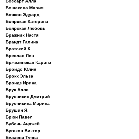
Боссарт Алла
Бошакова Мария
Бояков Эдуард
Боярская Катерина
Боярская Любовь
Бражник Настя
Брандт Галина
Братский К.
Бреслав Лев
Бржезинская Карина
Бройдо Юлия
Брокк Эльза
Брондз Ирина
Брук Алла
Брусникин Дмитрий
Брусникина Марина
Брушин Я.
Брюн Павел
Бубень Анджей
Бугаков Виктор
Будаева Туяна