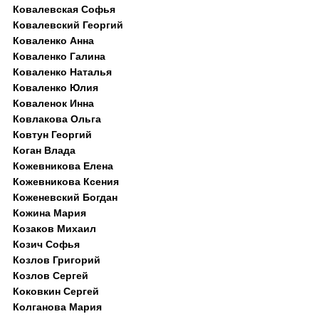
Ковалевская Софья
Ковалевский Георгий
Коваленко Анна
Коваленко Галина
Коваленко Наталья
Коваленко Юлия
Коваленок Инна
Ковлакова Ольга
Ковтун Георгий
Коган Влада
Кожевникова Елена
Кожевникова Ксения
Коженевский Богдан
Кожина Мария
Козаков Михаил
Козич Софья
Козлов Григорий
Козлов Сергей
Коковкин Сергей
Колганова Мария