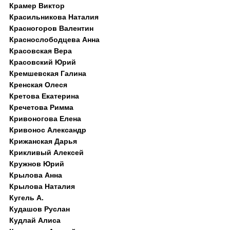
Крамер Виктор
Красильникова Наталия
Красногоров Валентин
Краснослободцева Анна
Красовская Вера
Красовский Юрий
Кремшевская Галина
Кренская Олеся
Кретова Екатерина
Кречетова Римма
Кривоногова Елена
Кривонос Александр
Крижанская Дарья
Крикливый Алексей
Кружнов Юрий
Крылова Анна
Крылова Наталия
Кугель А.
Кудашов Руслан
Кудлай Алиса