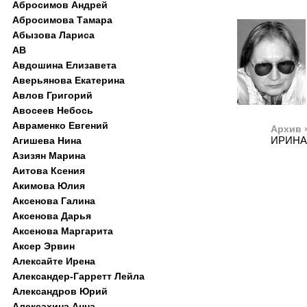
Абросимов Андрей
Абросимова Тамара
Абызова Лариса
АВ
Авдошина Елизавета
Аверьянова Екатерина
Авлов Григорий
Авосеев Небось
Авраменко Евгений
Архив 
ИРИНА
Агишева Нина
Азизян Марина
Аитова Ксения
Акимова Юлия
Аксенова Галина
Аксенова Дарья
Аксенова Маргарита
Аксер Эрвин
Алексайте Ирена
Александер-Гарретт Лейла
Александров Юрий
Алексахина Анна