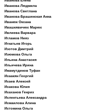
Иванова Елена
Иванова Людмила
Иванова Светлана
Иванова-Брашинская Анна
Иванюк Оксана
Ивашкявичюс Марюс
Ивлиева Варвара
Игламов Нияз
Игнатьев Игорь
Изотов Дмитрий
Изюмова Ольга
Ильина Анастасия
Ильичева Ирина
Имамутдинов Туфан
Исаакян Георгий
Исаев Алексей
Исакова Юлия
Исаханов Генрих
Ислентьева Александра
Исмаилова Алина
Истомина Ольга