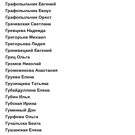
Графопыльчик Евгений
Графопыльчик Евнух
Графопыльчик Орест
Грачевская Светлана
Гревцева Надежда
Григорьев Михаил
Григорьева Лидия
Гриневецкий Евгений
Гриц Ольга
Громов Николай
Громовикова Анастасия
Груева Елена
Грузинцева Татьяна
Губайдуллина Елена
Губин Илья
Губская Ирина
Гуменный Дэн
Гурфова Ольга
Гучальска Беата
Гушанская Елена