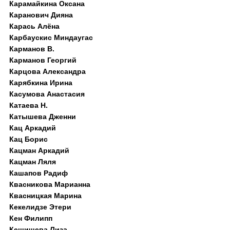
Карамайкина Оксана
Каранович Дияна
Карась Алёна
Карбаускис Миндаугас
Карманов В.
Карманов Георгий
Карцова Александра
Карябкина Ирина
Касумова Анастасия
Катаева Н.
Катышева Дженни
Кац Аркадий
Кац Борис
Кацман Аркадий
Кацман Ляля
Кашапов Радиф
Квасникова Марианна
Квасницкая Марина
Кекелидзе Этери
Кен Филипп
Кешишева Лиза