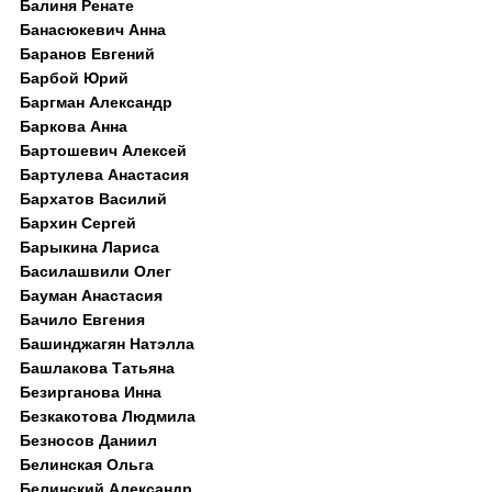
Балиня Ренате
Банасюкевич Анна
Баранов Евгений
Барбой Юрий
Баргман Александр
Баркова Анна
Бартошевич Алексей
Бартулева Анастасия
Бархатов Василий
Бархин Сергей
Барыкина Лариса
Басилашвили Олег
Бауман Анастасия
Бачило Евгения
Башинджагян Натэлла
Башлакова Татьяна
Безирганова Инна
Безкакотова Людмила
Безносов Даниил
Белинская Ольга
Белинский Александр