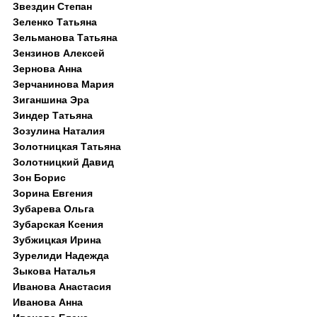
Звездин Степан
Зеленко Татьяна
Зельманова Татьяна
Зензинов Алексей
Зернова Анна
Зерчанинова Мария
Зиганшина Эра
Зиндер Татьяна
Зозулина Наталия
Золотницкая Татьяна
Золотницкий Давид
Зон Борис
Зорина Евгения
Зубарева Ольга
Зубарская Ксения
Зубжицкая Ирина
Зурелиди Надежда
Зыкова Наталья
Иванова Анастасия
Иванова Анна