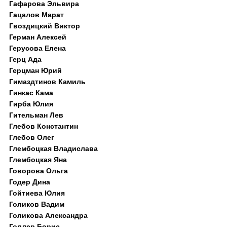
Гафарова Эльвира
Гацалов Марат
Гвоздицкий Виктор
Герман Алексей
Герусова Елена
Герц Ада
Герцман Юрий
Гимаздтинов Камиль
Гинкас Кама
Гирба Юлия
Гительман Лев
Глебов Константин
Глебов Олег
Глембоцкая Владислава
Глембоцкая Яна
Говорова Ольга
Годер Дина
Гойтиева Юлия
Голиков Вадим
Голикова Александра
Голлер Борис