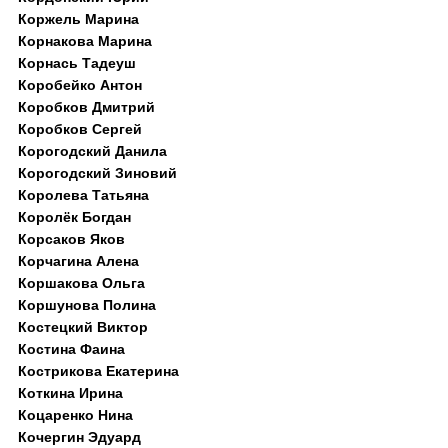
Коржель Марина
Корнакова Марина
Корнась Тадеуш
Коробейко Антон
Коробков Дмитрий
Коробков Сергей
Корогодский Данила
Корогодский Зиновий
Королева Татьяна
Королёк Богдан
Корсаков Яков
Корчагина Алена
Коршакова Ольга
Коршунова Полина
Костецкий Виктор
Костина Фаина
Кострикова Екатерина
Коткина Ирина
Коцаренко Нина
Кочергин Эдуард