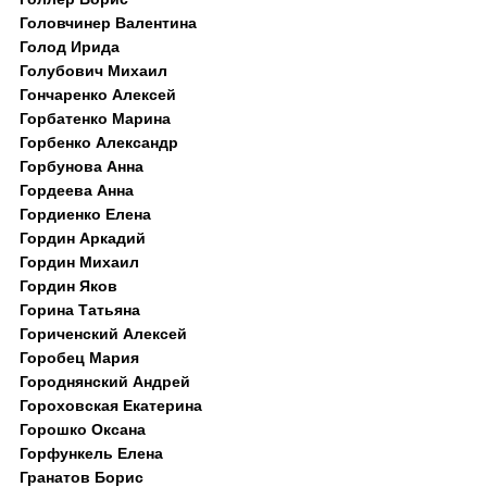
Головчинер Валентина
Голод Ирида
Голубович Михаил
Гончаренко Алексей
Горбатенко Марина
Горбенко Александр
Горбунова Анна
Гордеева Анна
Гордиенко Елена
Гордин Аркадий
Гордин Михаил
Гордин Яков
Горина Татьяна
Гориченский Алексей
Горобец Мария
Городнянский Андрей
Гороховская Екатерина
Горошко Оксана
Горфункель Елена
Гранатов Борис