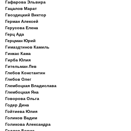
Гафарова Эльвира
Гацалов Марат
Гвоздицкий Виктор
Герман Алексей
Герусова Елена
Герц Ада
Герцман Юрий
Гимаздтинов Камиль
Гинкас Кама
Гирба Юлия
Гительман Лев
Глебов Константин
Глебов Олег
Глембоцкая Владислава
Глембоцкая Яна
Говорова Ольга
Годер Дина
Гойтиева Юлия
Голиков Вадим
Голикова Александра
Голлер Борис