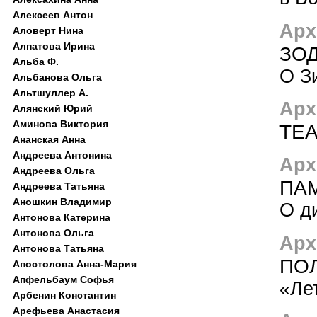
Алексеев Антон
Арх
Аловерт Нина
Алпатова Ирина
ЗО
Альба Ф.
О З
Альбанова Ольга
Альтшуллер А.
Арх
Алянский Юрий
Аминова Виктория
ТЕА
Ананская Анна
Андреева Антонина
Арх
Андреева Ольга
ПАМ
Андреева Татьяна
Аношкин Владимир
О д
Антонова Катерина
Антонова Ольга
Арх
Антонова Татьяна
ПО
Апостолова Анна-Мария
Апфельбаум Софья
«Ле
Арбенин Константин
Арефьева Анастасия