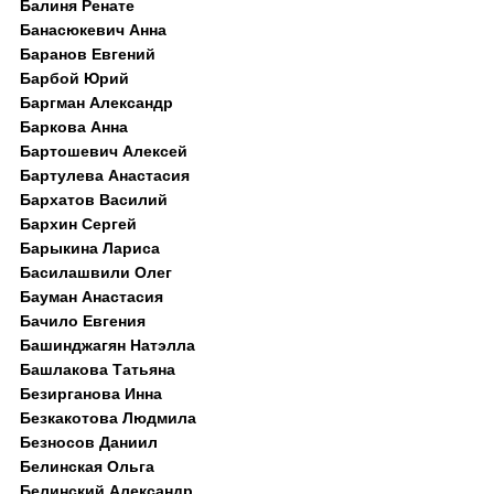
Балиня Ренате
Банасюкевич Анна
Баранов Евгений
Барбой Юрий
Баргман Александр
Баркова Анна
Бартошевич Алексей
Бартулева Анастасия
Бархатов Василий
Бархин Сергей
Барыкина Лариса
Басилашвили Олег
Бауман Анастасия
Бачило Евгения
Башинджагян Натэлла
Башлакова Татьяна
Безирганова Инна
Безкакотова Людмила
Безносов Даниил
Белинская Ольга
Белинский Александр