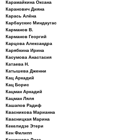
Карамайкина Оксана
Каранович Дияна
Карась Алёна
Карбаускис Миндаугас
Карманов В.
Карманов Георгий
Карцова Александра
Карябкина Ирина
Касумова Анастасия
Катаева Н.
Катышева Дженни
Кац Аркадий
Кац Борис
Кацман Аркадий
Кацман Ляля
Кашапов Радиф
Квасникова Марианна
Квасницкая Марина
Кекелидзе Этери
Кен Филипп
Кешишева Лиза