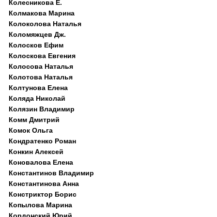
Колесникова Е.
Колмакова Марина
Колоколова Наталья
Коломяжцев Дж.
Колосков Ефим
Колоскова Евгения
Колосова Наталья
Колотова Наталья
Колтунова Елена
Коляда Николай
Колязин Владимир
Комм Дмитрий
Комок Ольга
Кондратенко Роман
Конкин Алексей
Коновалова Елена
Константинов Владимир
Константинова Анна
Констриктор Борис
Копылова Марина
Кордонский Юрий