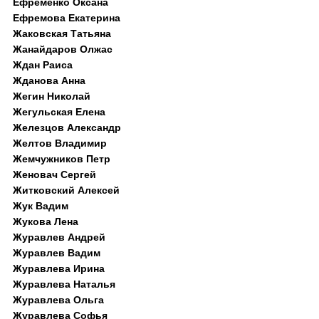
Ефременко Оксана
Ефремова Екатерина
Жаковская Татьяна
Жанайдаров Олжас
Ждан Раиса
Жданова Анна
Жегин Николай
Жегульская Елена
Железцов Александр
Желтов Владимир
Жемчужников Петр
Женовач Сергей
Житковский Алексей
Жук Вадим
Жукова Лена
Журавлев Андрей
Журавлев Вадим
Журавлева Ирина
Журавлева Наталья
Журавлева Ольга
Журавлева Софья