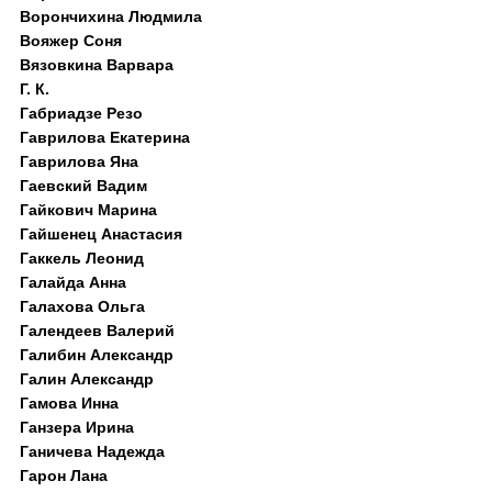
Ворончихина Людмила
Вояжер Соня
Вязовкина Варвара
Г. К.
Габриадзе Резо
Гаврилова Екатерина
Гаврилова Яна
Гаевский Вадим
Гайкович Марина
Гайшенец Анастасия
Гаккель Леонид
Галайда Анна
Галахова Ольга
Галендеев Валерий
Галибин Александр
Галин Александр
Гамова Инна
Ганзера Ирина
Ганичева Надежда
Гарон Лана