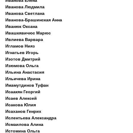
Иванова Елена
Иванова Людмила
Иванова Светлана
Иванова-Брашинская Анна
Иванюк Оксана
Ивашкявичюс Марюс
Ивлиева Варвара
Игламов Нияз
Игнатьев Игорь
Изотов Дмитрий
Изюмова Ольга
Ильина Анастасия
Ильичева Ирина
Имамутдинов Туфан
Исаакян Георгий
Исаев Алексей
Исакова Юлия
Исаханов Генрих
Ислентьева Александра
Исмаилова Алина
Истомина Ольга