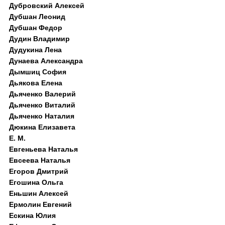
Дубровский Алексей
Дубшан Леонид
Дубшан Федор
Дудин Владимир
Дудукина Лена
Дунаева Александра
Дымшиц София
Дьякова Елена
Дьяченко Валерий
Дьяченко Виталий
Дьяченко Наталия
Дюкина Елизавета
Е. М.
Евгеньева Наталья
Евсеева Наталья
Егоров Дмитрий
Егошина Ольга
Еньшин Алексей
Ермолин Евгений
Ескина Юлия