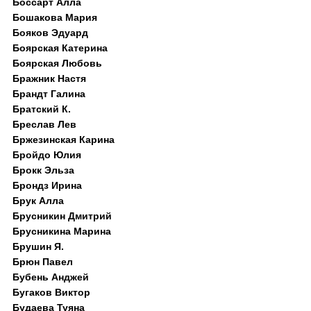
Боссарт Алла
Бошакова Мария
Бояков Эдуард
Боярская Катерина
Боярская Любовь
Бражник Настя
Брандт Галина
Братский К.
Бреслав Лев
Бржезинская Карина
Бройдо Юлия
Брокк Эльза
Брондз Ирина
Брук Алла
Брусникин Дмитрий
Брусникина Марина
Брушин Я.
Брюн Павел
Бубень Анджей
Бугаков Виктор
Будаева Туяна