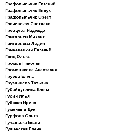
Графопыльчик Евгений
Графопыльчик Евнух
Графопыльчик Орест
Грачевская Светлана
Гревцева Надежда
Григорьев Михаил
Григорьева Лидия
Гриневецкий Евгений
Гриц Ольга
Громов Николай
Громовикова Анастасия
Груева Елена
Грузинцева Татьяна
Губайдуллина Елена
Губин Илья
Губская Ирина
Гуменный Дэн
Гурфова Ольга
Гучальска Беата
Гушанская Елена