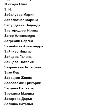
Жюгжда Олег
З. Н.
Забалуева Мария
Заболотняя Марина
Забурдяева Надежда
Завгородняя Ирина
Загер Александра
Загребин Сергей
Зазнобина Александра
Зайниев Ильгиз
Зайцева Галина
Зайцева Наталия
Закревская Аграфена
Закс Лев
Зарецкая Жанна
Заславский Григорий
Засуева Варвара
Засухина Марина
Захарова Дарья
Заякина Наталья