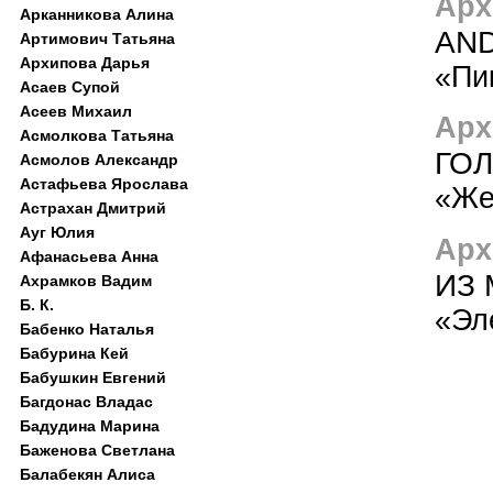
Арх
Арканникова Алина
AN
Артимович Татьяна
Архипова Дарья
«Пи
Асаев Супой
Асеев Михаил
Арх
Асмолкова Татьяна
ГО
Асмолов Александр
Астафьева Ярослава
«Же
Астрахан Дмитрий
Ауг Юлия
Арх
Афанасьева Анна
ИЗ
Ахрамков Вадим
Б. К.
«Эл
Бабенко Наталья
Бабурина Кей
Бабушкин Евгений
Багдонас Владас
Бадудина Марина
Баженова Светлана
Балабекян Алиса