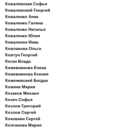
Ковалевская Софья
Ковалевский Георгий
Коваленко Анна
Коваленко Галина
Коваленко Наталья
Коваленко Юлия
Коваленок Инна
Ковлакова Ольга
Ковтун Георгий
Коган Влада
Кожевникова Елена
Кожевникова Ксения
Коженевский Богдан
Кожина Мария
Козаков Михаил
Козич Софья
Козлов Григорий
Козлов Сергей
Коковкин Сергей
Колганова Мария