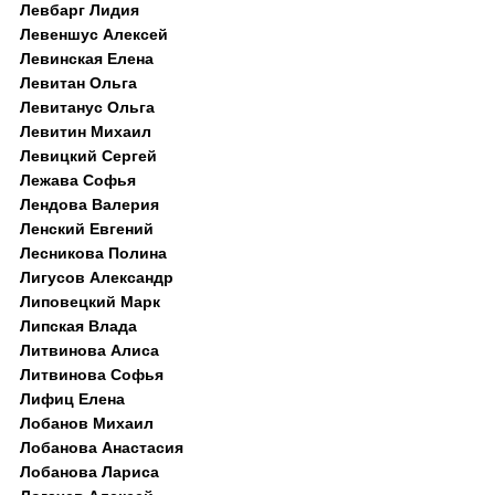
Левбарг Лидия
Левеншус Алексей
Левинская Елена
Левитан Ольга
Левитанус Ольга
Левитин Михаил
Левицкий Сергей
Лежава Софья
Лендова Валерия
Ленский Евгений
Лесникова Полина
Лигусов Александр
Липовецкий Марк
Липская Влада
Литвинова Алиса
Литвинова Софья
Лифиц Елена
Лобанов Михаил
Лобанова Анастасия
Лобанова Лариса