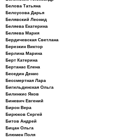
Белова Татьяна
Белоусова Дарья
Белявский Леонид
Беляева Екатерина
Беляева Мария
Бердичевская Светлана
Березкин Виктор
Берлина Марина
Берт Катерина
Бертанас Елена
Беседин Денис
Бессмертная Лара
Бигильдинская Ольга
Билинкис Яков
Биневич Евгений
Бирон Вера
Бирюков Сергей
Битов Андрей
Бицан Ольга
Блюмен Поля