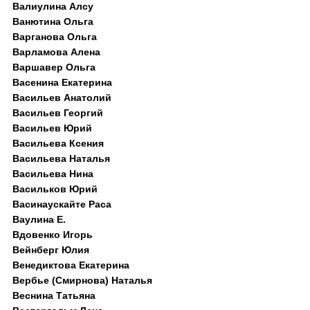
Валиулина Алсу
Ванютина Ольга
Варганова Ольга
Варламова Алена
Варшавер Ольга
Васенина Екатерина
Васильев Анатолий
Васильев Георгий
Васильев Юрий
Васильева Ксения
Васильева Наталья
Васильева Нина
Васильков Юрий
Васинаускайте Раса
Ваулина Е.
Вдовенко Игорь
Вейнберг Юлия
Венедиктова Екатерина
Вербье (Смирнова) Наталья
Веснина Татьяна