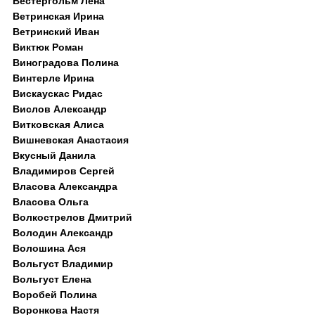
Вестергольм Лена
Ветринская Ирина
Ветринский Иван
Виктюк Роман
Виноградова Полина
Винтерле Ирина
Вискаускас Ридас
Вислов Александр
Витковская Алиса
Вишневская Анастасия
Вкусный Данила
Владимиров Сергей
Власова Александра
Власова Ольга
Волкострелов Дмитрий
Володин Александр
Волошина Ася
Вольгуст Владимир
Вольгуст Елена
Воробей Полина
Воронкова Настя