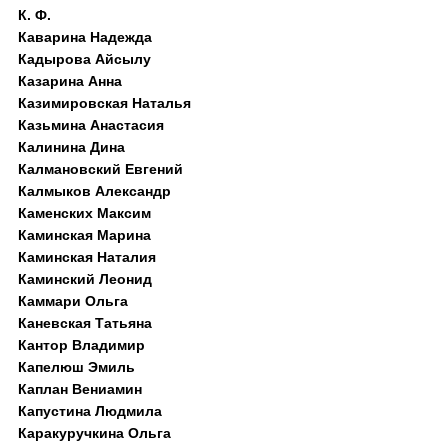
К. Ф.
Каварина Надежда
Кадырова Айсылу
Казарина Анна
Казимировская Наталья
Казьмина Анастасия
Калинина Дина
Калмановский Евгений
Калмыков Александр
Каменских Максим
Каминская Марина
Каминская Наталия
Каминский Леонид
Каммари Ольга
Каневская Татьяна
Кантор Владимир
Капелюш Эмиль
Каплан Вениамин
Капустина Людмила
Каракуручкина Ольга