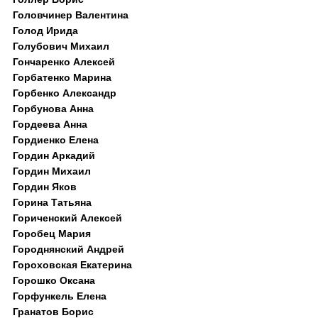
Головчинер Валентина
Голод Ирида
Голубович Михаил
Гончаренко Алексей
Горбатенко Марина
Горбенко Александр
Горбунова Анна
Гордеева Анна
Гордиенко Елена
Гордин Аркадий
Гордин Михаил
Гордин Яков
Горина Татьяна
Гориченский Алексей
Горобец Мария
Городнянский Андрей
Гороховская Екатерина
Горошко Оксана
Горфункель Елена
Гранатов Борис