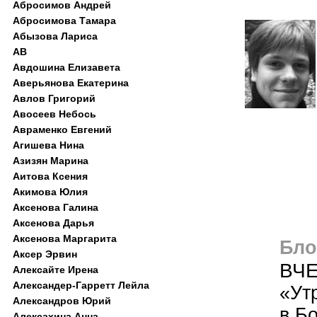
Абросимов Андрей
Абросимова Тамара
Абызова Лариса
АВ
Авдошина Елизавета
Аверьянова Екатерина
Авлов Григорий
Авосеев Небось
Авраменко Евгений
Агишева Нина
Азизян Марина
Аитова Ксения
Акимова Юлия
Аксенова Галина
Аксенова Дарья
Аксенова Маргарита
Блог
Аксер Эрвин
ВЧЕ
Алексайте Ирена
Александер-Гарретт Лейла
«Ут
Александров Юрий
в Б
Алексахина Анна