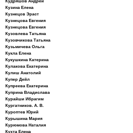
Кудряшов Андрей
Кузина Елена
Кузнецов Эраст
Кузнецова Евгения
Кузнецова Евгения
Кузовлева Татьяна
Кузовчикова Татьяна
Кузьмичева Ольга
Кукла Елена
Кукушкина Катерина
Кулакова Екатерина
Кулиш Анатолий
Купер Дейл
Купреева Екатерина
Куприна Владислава
Курайши Ибрагим
Кургатников. А. В.
Куроптев Юрий
Курышина Мария
Курюмова Наталия
Кухта Елена