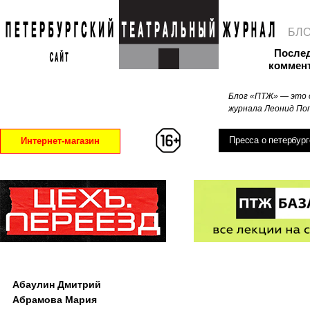
БЛ
После
коммен
Блог «ПТЖ» — это 
журнала Леонид Поп
Пресса о петербург
Интернет-магазин
Абаулин Дмитрий
Абрамова Мария