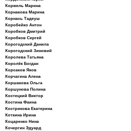
Коржель Марина
Корнакова Марина
Корнась Тадеуш
Коробейко Антон
Коробков Дмитрий
Коробков Сергей
Корогодский Данила
Корогодский Зиновий
Королева Татьяна
Королёк Богдан
Корсаков Яков
Корчагина Алена
Коршакова Ольга
Коршунова Полина
Костецкий Виктор
Костина Фаина
Кострикова Екатерина
Коткина Ирина
Коцаренко Нина
Кочергин Эдуард