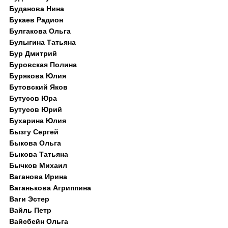
Буданова Нина
Букаев Радион
Булгакова Ольга
Булыгина Татьяна
Бур Дмитрий
Буровская Полина
Бурякова Юлия
Бутовский Яков
Бутусов Юра
Бутусов Юрий
Бухарина Юлия
Бызгу Сергей
Быкова Ольга
Быкова Татьяна
Бычков Михаил
Ваганова Ирина
Ваганькова Агриппина
Ваги Эстер
Вайль Петр
Вайсбейн Ольга