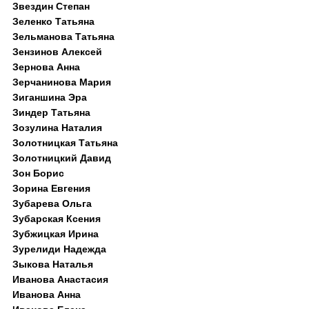
Звездин Степан
Зеленко Татьяна
Зельманова Татьяна
Зензинов Алексей
Зернова Анна
Зерчанинова Мария
Зиганшина Эра
Зиндер Татьяна
Зозулина Наталия
Золотницкая Татьяна
Золотницкий Давид
Зон Борис
Зорина Евгения
Зубарева Ольга
Зубарская Ксения
Зубжицкая Ирина
Зурелиди Надежда
Зыкова Наталья
Иванова Анастасия
Иванова Анна