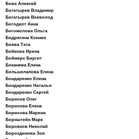
Бова Алексей
Богатырев Владимир
Богатырев Всеволод
Богодист Анна
Богомолова Ольга
Бодрягина Ксения
Боева Тата
Бойкова Ирина
Боймерс Биргит
Боканева Елена
Большелапова Елена
Бондаренко Елена
Бондаренко Наталья
Бондаренко Сергей
Борисов Олег
Борисова Елена
Борисова Марина
Борнштейн Марк
Боровков Николай
Бороздинова Зоя