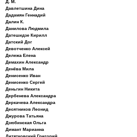
Д. M.
Давлетшина Дина
Дадамян Геннадий
Далин К.
Данилова Людмила
Датешидзе Кирилл
Датский Дог
Девотченко Алексей
Дележа Елена
Демахин Александр
Денёва Мила
Денисенко Иван
Денисенко Сергей
Деньгин Никита
Дербенева Александра
Деркачева Александра
Десятников Леонид
Джурова Татьяна
Дзюбинская Ольга
Димант Марианна
Дитятковский Григорий