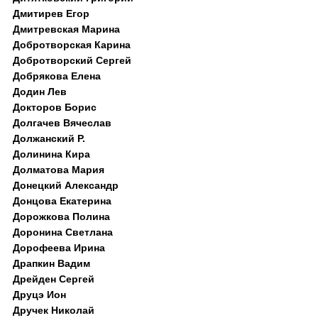
Дмитирев Егор
Дмитревская Марина
Добротворская Карина
Добротворский Сергей
Добрякова Елена
Додин Лев
Докторов Борис
Долгачев Вячеслав
Должанский Р.
Долинина Кира
Долматова Мария
Донецкий Александр
Донцова Екатерина
Дорожкова Полина
Доронина Светлана
Дорофеева Ирина
Драпкин Вадим
Дрейден Сергей
Друцэ Ион
Дручек Николай