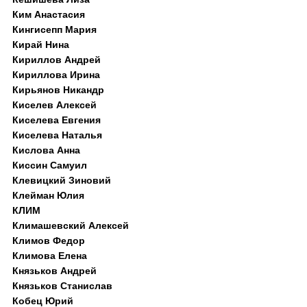
Ким Анастасия
Кингисепп Мария
Кирай Нина
Кириллов Андрей
Кириллова Ирина
Кирьянов Никандр
Киселев Алексей
Киселева Евгения
Киселева Наталья
Кислова Анна
Киссин Самуил
Клевицкий Зиновий
Клейман Юлия
КЛИМ
Климашевский Алексей
Климов Федор
Климова Елена
Князьков Андрей
Князьков Станислав
Кобец Юрий