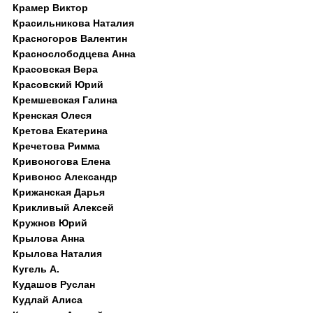
Крамер Виктор
Красильникова Наталия
Красногоров Валентин
Краснослободцева Анна
Красовская Вера
Красовский Юрий
Кремшевская Галина
Кренская Олеся
Кретова Екатерина
Кречетова Римма
Кривоногова Елена
Кривонос Александр
Крижанская Дарья
Крикливый Алексей
Кружнов Юрий
Крылова Анна
Крылова Наталия
Кугель А.
Кудашов Руслан
Кудлай Алиса